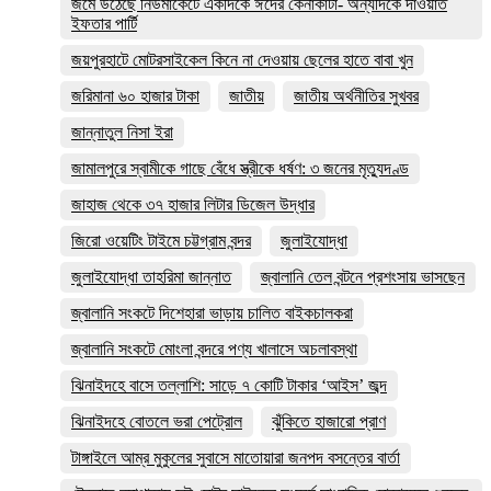
জমে উঠেছে নিউমার্কেটে একদিকে ঈদের কেনাকাটা- অন্যদিকে দাওয়াত
ইফতার পার্টি
জয়পুরহাটে মোটরসাইকেল কিনে না দেওয়ায় ছেলের হাতে বাবা খুন
জরিমানা ৬০ হাজার টাকা
জাতীয়
জাতীয় অর্থনীতির সুখবর
জান্নাতুল নিসা ইরা
জামালপুরে স্বামীকে গাছে বেঁধে স্ত্রীকে ধর্ষণ: ৩ জনের মৃত্যুদণ্ড
জাহাজ থেকে ৩৭ হাজার লিটার ডিজেল উদ্ধার
জিরো ওয়েটিং টাইমে চট্টগ্রাম বন্দর
জুলাইযোদ্ধা
জুলাইযোদ্ধা তাহরিমা জান্নাত
জ্বালানি তেল বন্টনে প্রশংসায় ভাসছেন
জ্বালানি সংকটে দিশেহারা ভাড়ায় চালিত বাইকচালকরা
জ্বালানি সংকটে মোংলা বন্দরে পণ্য খালাসে অচলাবস্থা
ঝিনাইদহে বাসে তল্লাশি: সাড়ে ৭ কোটি টাকার ‘আইস’ জব্দ
ঝিনাইদহে বোতলে ভরা পেট্রোল
ঝুঁকিতে হাজারো প্রাণ
টাঙ্গাইলে আম্র মুকুলের সুবাসে মাতোয়ারা জনপদ বসন্তের বার্তা