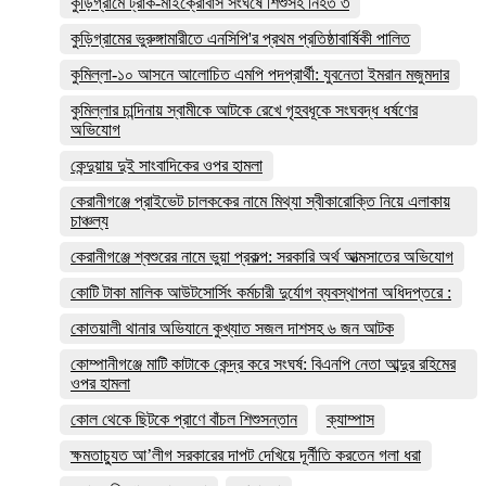
কুড়িগ্রামে ট্রাক-মাইক্রোবাস সংঘর্ষে শিশুসহ নিহত ৩
কুড়িগ্রামের ভুরুঙ্গামারীতে এনসিপি'র প্রথম প্রতিষ্ঠাবার্ষিকী পালিত
কুমিল্লা-১০ আসনে আলোচিত এমপি পদপ্রার্থী: যুবনেতা ইমরান মজুমদার
কুমিল্লার চান্দিনায় স্বামীকে আটকে রেখে গৃহবধূকে সংঘবদ্ধ ধর্ষণের
অভিযোগ
কেন্দুয়ায় দুই সাংবাদিকের ওপর হামলা
কেরানীগঞ্জে প্রাইভেট চালককের নামে মিথ্যা স্বীকারোক্তি নিয়ে এলাকায়
চাঞ্চল্য
কেরানীগঞ্জে শ্বশুরের নামে ভুয়া প্রকল্প: সরকারি অর্থ আত্মসাতের অভিযোগ
কোটি টাকা মালিক আউটসোর্সিং কর্মচারী দুর্যোগ ব্যবস্থাপনা অধিদপ্তরে :
কোতয়ালী থানার অভিযানে কুখ্যাত সজল দাশসহ ৬ জন আটক
কোম্পানীগঞ্জে মাটি কাটাকে কেন্দ্র করে সংঘর্ষ: বিএনপি নেতা আব্দুর রহিমের
ওপর হামলা
কোল থেকে ছিটকে প্রাণে বাঁচল শিশুসন্তান
ক্যাম্পাস
ক্ষমতাচ্যুত আ’লীগ সরকারের দাপট দেখিয়ে দূর্নীতি করতেন গলা ধরা