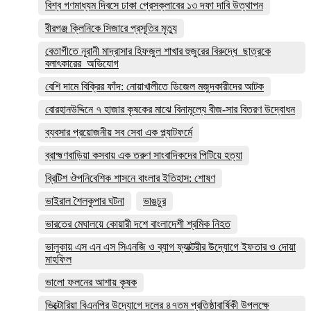
বিশ্ব গণমাধ্যম দিবসে ঢাকা প্রেসক্লাবের ১৩ দফা দাবি উত্থাপন
বীরগঞ্জ ক্লিনিকে সিজারে প্রসূতির মৃত্যু
বেতাগীতে নূরানী মাদ্রাসার হিফজুল শাখার হুজুরের বিরুদ্ধে ছাত্রকে
বলাৎকারের অভিযোগ
বেশি দামে বিক্রির ফাঁদ: নোয়াখালীতে ডিজেল মজুদকারীদের আটক
বোরহানউদ্দিনে ৭ হাজার কৃষকের মাঝে বিনামূল্যে বীজ-সার বিতরণ উদ্বোধন
ব্যবসার প্রয়োজনীয় সব সেবা এক প্ল্যাটফর্মে
ব্রাহ্মণবাড়িয়া কসবায় এক তরুণ সাংবাদিকদের পিটিয়ে হত্যা
ব্রিটিশ ঔপনিবেশিক শাসনে বাংলার ইতিহাস: শোষণ
ভাইরাল শৈলকুপার ঘটনা
ভাঙচুর
ভারতের মেঘালয়ে কোয়ারী দশে বাংলাদেশী শ্রমিক নিহত
ভালুকায় এস এন এস সিএনজি ও ব্যাগ ফ্যাক্টরীর উদ্যোগে ইফতার ও দোয়া
মাহফিল
ভালো ফলনের আশায় কৃষক
ভিক্টোরিয়া বিএনপির উদ্যোগে দলের ৪৭তম প্রতিষ্ঠাবার্ষিকী উপলক্ষে