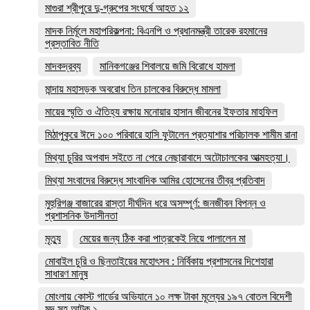
মাগুরা শ্রীপুরে দু-গ্রুপের সংঘর্ষে আহত ১২
মাদক নির্মূলে মহাপরিকল্পনা: বিএনপি ও প্রধানমন্ত্রী তারেক রহমানের
প্রস্তাবিত নীতি
মাদকদ্রব্য
মানিকগঞ্জের শিবালয়ে জমি বিরোধে হামলা
মান্দায় মহাসড়ক অবরোধ তিন চালকের বিরুদ্ধে মামলা
মায়ের স্মৃতি ও ঐতিহ্য রক্ষায় মনোয়ার হাসান জীবনের ইফতার মাহফিল
মিঠাপুকুরে ঈদে ১০০ পরিবারে হাসি ফুটালেন প্রত্যাশার পরিচালক শামীম রানা
মিথ্যা চুরির অপবাদ সইতে না পেরে নেছারাবাদে অটোচালকের আত্মহত্যা।
মিথ্যা সংবাদের বিরুদ্ধে সাংবাদিক আমির হোসেনের তীব্র প্রতিবাদ
মুহুরিগঞ্জ বাজারের রাস্তা দীর্ঘদিন ধরে অসম্পূর্ণ: জনজীবন বিপন্ন ও
প্রশাসনিক উদাসীনতা
মৃত্যু
মেয়ের জন্য ঠিক করা পাত্রকেই নিয়ে পালালেন মা
মোবাইল চুরি ও ছিনতাইয়ের মহোৎসব : নির্বিকায় প্রশাসনের দিশেহারা
সাধারণ মানুষ
মোংলায় কোস্ট গার্ডের অভিযানে ১০ লক্ষ টাকা মূল্যের ১৯৭ বোতল বিদেশী
মদ সহ আটক ১