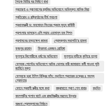
পৈতৃক ভিটায় ঘর নির্মাণে বাধা
প্রতারণা ও প্রাণনাশের হুমকির অভিযোগে অভিযুক্ত মানিক মিয়া
প্রতিরোধ ও রাষ্ট্রগঠনের দীর্ঘ পথচলা
প্রধানমন্ত্রী ড: মনমোহন সিংয়ের প্রথম মৃত্যু বার্ষিকী
প্রশংসায় ভাসছেন এসি ল্যান্ড এহসানুল হক শিপন
প্রশাসনের হস্তক্ষেপ কামনা
প্রেসক্লাব সভাপতি'র হামলা
ফজলুর রহমান
ফিরলনা একজন রোহিঙ্গা
ফুলপুরে কিশোরীকে ধর্ষণের অভিযোগ
ফুলপুরে দাদীকে কুপিয়ে হত্যা
ফেসবুক পোস্টের অভিযোগে আটক ভোলার নারী জামায়াত কর্মী সাওদা সুমি
জামিনে মুক্ত
ফেসবুকে ভুয়া ইলিশ বিক্রির ফাঁদ: নড়াইলে প্রতারক চক্রের ৪ সদস্য
গ্রেফতার
ফোনে প্রবাসী স্ত্রীর সঙ্গে কথা
বজ্রাঘাতে প্রাণ গেল বাবার
বড়দিন
বদলগাছীর শ্মশান ঘাটে এক রাজমিস্ত্রীর মরদেহ উদ্ধার
বরগুনা প্রেসক্লাবের নির্বাচন