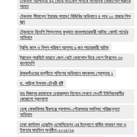
টেকনাফ নয়াপাড়ায় দুই মোটর সাইকেল সংঘর্ষে সাংবাদিক মোজাম্মেল গুরুতর
আহত
টেকনাফ সীমান্তে ইয়াবার পাহাড়! বিজিবির অভিযানে ৪ লাখ ২০ হাজার পিস
জব্দ
টেকনাফে বিদেশি পিস্তলসহ কুখ্যাত মানবপাচারকারী আটক: কোস্ট গার্ডের
অভিযান
ট্রলিং জাল ও বিপুল পরিমাণ আলুসহ ৬ জন পাচারকারী আটক
ট্রাভেল পারমিটে ভারতে জেল খেটে বেনাপোল দিয়ে দেশে ফিরলেন ৩৩
বাংলাদেশি
ঠাকুরগাঁওয়ের ভূল্লীতে পুলিশের অভিযানে মাদকসহ গ্রেপ্তার ২
ড. নাছিমা ইসলাম চৌধুরী বৃষ্টি
ডাঃ মিজানুর রহমানকে চেয়ারম্যান হিসেবে দেখতে দেওটি ইউনিয়নবাসীর
জোরালো প্রত্যাশা
ডেঙ্গু মোকাবিলায় বীরগঞ্জে প্রশাসন–পৌরসভার সমন্বিত পরিচ্ছন্নতা
অভিযান
ঢাকা কাস্টমস্ এজেন্টস্ এসোসিয়েশন এর উদ্যোগে বার্ষিক সাধারণ সভা ও
ইফতার মাহফিল অনুষ্ঠিত-২০২৫/২৬