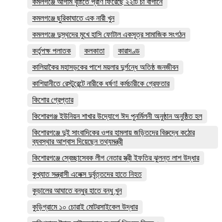
কমলগঞ্জে আগাম বৃষ্টিতে প্রাণ ফিরেছে ২২টি চা বাগানে
কমলগঞ্জে ছুরিকাঘাতে এক নারী খুন
কমলগঞ্জে দুস্থদের মুখে হাসি ফোটাল একসূত্র সামাজিক সংগঠন
কর্তৃপক্ষ পলাতক
কলকাতা
কারাদণ্ড
কালিয়াকৈর মহাসড়কের পাশে ময়লার দুর্গন্ধে অতিষ্ঠ জনজীবন
কাশিয়ানীতে রেস্টুরেন্টে নারীকে ধর্ষণ! কর্মচারীকে গ্রেফতার
কিশোর গ্রেপ্তার
কিশোরগঞ্জ ইউনিয়ন শাখার উদ্যোগে ঈদ পুনর্মিলনী অনুষ্ঠান অনুষ্ঠিত হল
কিশোরগঞ্জে দুই সাংবাদিকের ওপর হামলায় জড়িতদের বিরুদ্ধে কঠোর
ব্যবস্থার আশ্বাস দিয়েছেন তথ্যমন্ত্রী
কিশোরগঞ্জে স্বেচ্ছাসেবক লীগ নেতার স্ত্রী ইফতির ঝুলন্ত লাশ উদ্ধার
কুখ্যাত সন্ত্রাসী এলেক্স দুর্বৃত্তদের হাতে নিহত
কুড়ালের আঘাতে বন্ধুর হাতে বন্ধু খুন
কুড়িগ্রামে ১০ চোরাই মোটরসাইকেল উদ্ধার