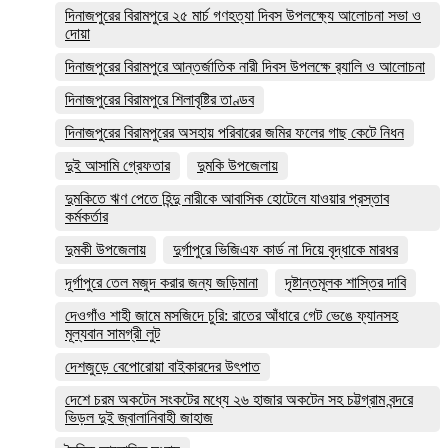
দিনাজপুরের ‎বিরামপুরে ২৫ মার্চ গণহত্যা দিবস উপলক্ষ্যে আলোচনা সভা ও
দোয়া
দিনাজপুরের বিরামপুরে আন্তর্জাতিক নারী দিবস উপলক্ষে র‍্যালি ও আলোচনা
দিনাজপুরের বিরামপুরে শিলাবৃষ্টির তাণ্ডব
দিনাজপুরের বিরামপুরের অসহায় পরিবারের জমির ফলের গাছ কেটে নিধন
দুই আসামি গ্রেফতার
দুমকি উপজেলায়
দুমকিতে ঋণ পেতে হিন্দু নারীকে আবাসিক হোটেলে যাওয়ার প্রস্তাব
কর্মকর্তার
দুমকী উপজেলায়
দুর্গাপুরে ভিজিএফ কার্ড না দিয়ে বৃদ্ধাকে মারধর
দূর্গাপুরে তেল মজুদ করার জন্য জড়িমানা
দৃষ্টান্তমূলক শাস্তির দাবি
দেওগাঁও শাহী জামে মসজিদে চুরি: রাতের আঁধারে গেট ভেঙে ফ্যানসহ
মূল্যবান সামগ্রী লুট
দেশজুড়ে বেপোরোয়া বাইকারদের উৎপাত
দেশে চরম অকটেন সংকটের মধ্যে ২৬ হাজার অকটেন সহ চট্টগ্রাম বন্দরে
ভিড়ল দুই জ্বালানিবাহী জাহাজ