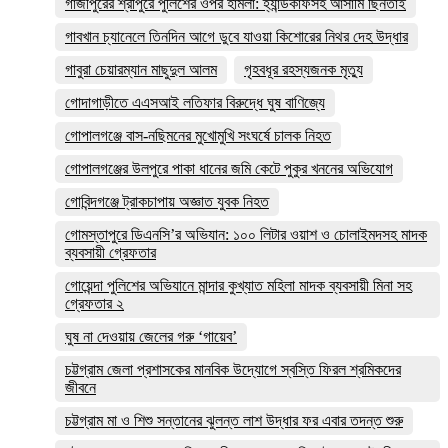
গাজীপুরের শ্রীপুরে পুলিশের ওপর হামলা: হ্যান্ডকাফসহ আসামি ছিনতাই
গাবখান চ্যানেলে তিনদিন আগে ডুবে যাওয়া কিশোরের নিথর দেহ উদ্ধার
গাবুরা চেয়ারম্যান মাছুদুল আলম
গৃহবধূর রহস্যজনক মৃত্যু
গোদাগাড়ীতে এএসআই লতিফার বিরুদ্ধে ঘুষ বাণিজ্যে
গোপালগঞ্জে বাস-নছিমনের মুখোমুখি সংঘর্ষে চালক নিহত
গোপালগঞ্জের উলপুরে পাকা ধানের জমি কেটে পুকুর খননের অভিযোগ
গোবিন্দগঞ্জে ট্রাকচাপায় অজ্ঞাত যুবক নিহত
গোমস্তাপুরে ডিএনসি’র অভিযান: ১০০ লিটার ওয়াশ ও চোলাইমদসহ মাদক
ব্যবসায়ী গ্রেফতার
গোয়েন্দা পুলিশের অভিযানে মান্দার কুখ্যাত মহিলা মাদক ব্যবসায়ী মিনা সহ
গ্রেফতার ২
ঘুষ না দেওয়ায় জেলের গরু ‘গায়েব’
চট্টগ্রাম জেলা প্রশাসকের মানবিক উদ্যোগে স্বস্তি ফিরল শ্রমিকদের
জীবনে
চট্টগ্রাম মা ও শিশু সন্তানের ঝুলন্ত লাশ উদ্ধার ফর এবার তদন্ত শুরু