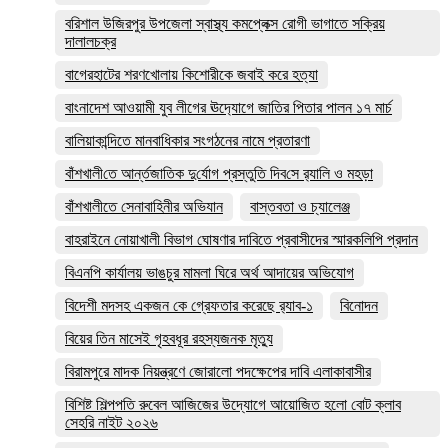
বরিশাল উজিরপুর উপজেলা স্বাস্থ্য কমপ্লেক্স রোগী ভাগাতে সক্রিয়
দালালচক্র
বাগেরহাটের শরণখোলায় কিশোরীকে জবাই করে হত্যা
বাংনাদেশ আওয়ামী যুব লীগের ঊদ‍্যোগে জাতির পিতার পালন ১৭ মার্চ
বালিয়াকান্দিতে মানবাধিকার সংগঠনের নামে প্রতারণা
বাঁশখালী‌তে আর্ন্তজা‌তিক দু‌র্যোগ প্রস্তু‌তি দিব‌সে র‌্যালি ও মহড়া
বাঁশখালীতে সেনাবাহিনীর অভিযান
বাস্তবতা ও চ্যালেঞ্জ
বাহরাইনে নোয়াখালী বিভাগ ঘোষণার দাবিতে প্রবাসীদের স্মারকলিপি প্রদান
বিএনপি কার্যালয় ভাঙচুর মামলা ঘিরে অর্থ আদায়ের অভিযোগ
বিদেশী মদসহ একজন কে গ্রেফতার করেছে র‌্যাব-১
বিনোদন
বিয়ের তিন মাসেই গৃহবধূর রহস্যজনক মৃত্যু
বিরামপুরে মাদক নিয়ন্ত্রণে জোরালো পদক্ষেপের দাবি এলাকাবাসীর
বিশিষ্ট শিল্পপতি রুবেল আজিজের উদ্যোগে আয়োজিত হলো বোট ক্লাব
সেহরি নাইট ২০২৬