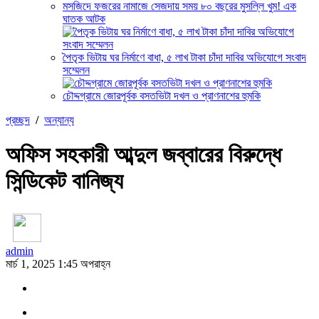
মসজিদে ফজরের নামাজে সেজদায় সময় ৮০ বছরের মুসল্লি খুম! এক
ঘাতক আটক
পৈতৃক ভিটায় ঘর নির্মাণে বাধা, ৫ লাখ টাকা চাঁদা দাবির অভিযোগে সংবাদ
সম্মেলন
চৌদ্দগ্রামে জোরপূর্বক বসতভিটা দখল ও প্রাণনাশের হুমকি
প্রচ্ছদ
/
অন্যান্য
অফিস সহকারী আব্দুল জব্বারের বিরুদ্ধে
সিন্ডিকেট বানিজ্য
admin
মার্চ 1, 2025 1:45 অপরাহ্ন