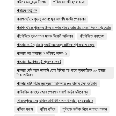
পরিত্যক্ত বন্দুক উদ্ধার
পরিবারের দাবি হত্যাকাণ্ড
পলাতক কর্তৃপক্ষ
পলাশবাড়ীতে গৃহবধূ হত্যা: মূল আসামি স্বামী গ্রেপ্তার
পলাশবাড়ীতে পুলিশের উপর হামলার ঘটনায় জামায়াত নেতা মিজান গ্রেফতার
পাঁচবিবিতে ইউএনও'র মাদক বিরোধী অভিযান
পাঁচবিবিতে গণহত্যা
পাবনায় অটোভ্যান ছিনতাইয়ের জন্য ভাইকে শ্বাসরোধে হত্যা
পাবনায় আগ্নেয়াস্ত্র ও গুলিসহ আটক- ১
পাবনায় বিএনপির দুই গ্রুপের সংঘর্ষ
পাবনায় বেশি দামে জালানি তেল বিক্রির অপরাধে ব্যবসায়ীকে ৩০ হাজার
টাকা জরিমানা
পাবনায় মাটি কাটার ভ্রাম্যমাণ আদালতে ৫০ হাজার টাকা জরিমানা
পারিবারিক কলহের জেরে পোরশায় স্বামী কর্তৃক স্ত্রীকে খুন
পিরোজপুরের নেছারাবাদে মাথাবিহীন লাশ উদ্বার।গ্রেফতার ১
পুড়িয়ে ধ্বংস
পুলিশ ঘুমিয়ে
পুলিশের ভূমিকা নিয়ে জনমনে প্রশ্ন