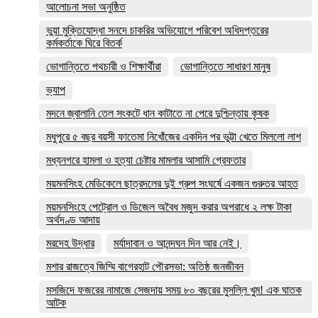
আলোচনা সভা অনুষ্ঠিত
ভুয়া মুক্তিযোদ্ধা সনদে চাকরির অভিযোগে পরিবেশ অধিদপ্তরের
কর্মকর্তাকে ঘিরে বিতর্ক
ভোগান্তিতে পথচারী ও শিক্ষার্থীরা
ভোগান্তিতে সাধারণ মানুষ
ভ্যাপ
মদনে জ্বালানি তেল সংকটে ধান কাটাতে না পেরে দুশ্চিন্তায় কৃষক
মধুপুরে ৫ বছর বয়সী ফাতেমা নিখোঁজের একদিন পর ভুট্টা খেতে মিললো লাশ
মধ্যনগরে হামলা ও হত্যা চেষ্টার মামলার আসামি গ্রেফতার
ময়মনসিংহ মেডিকেলে ছাত্রদলের দুই গ্রুপ সংঘর্ষে একজন গুরুতর আহত
ময়মনসিংহে পেট্রোল ও ডিজেল অবৈধ মজুদ করার অপরাধে ২ লক্ষ টাকা
অর্থদণ্ড আদায়
মরদেহ উদ্ধার
মর্যাদাবান ও আনন্দঘন দিন আর নেই।
মশার রাজত্বে জিম্মি বাগেরহাট পৌরসভা: অতিষ্ঠ জনজীবন
মসজিদে ফজরের নামাজে সেজদায় সময় ৮০ বছরের মুসল্লি খুম! এক ঘাতক
আটক