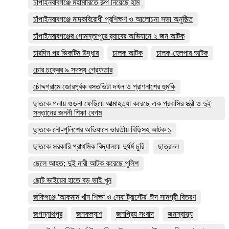
চাঁপাইনবাবগঞ্জে মহামারিতে রুপ নিয়েছে হাম
চাঁপাইনবাবগঞ্জে মাদকবিরোধী প্রশিক্ষণ ও আলোচনা সভা অনুষ্ঠিত
চাঁপাইনবাবগঞ্জের গোমস্তাপুরে র‍্যাবের অভিযানে ২ জন আটক
চারদিন পর ভিকটিম উদ্ধার
চালক আটক
চালক-হেলপার আটক
চোর চক্রের ৯ সদস্য গ্রেফতার
চৌদ্দগ্রামে জোরপূর্বক বসতভিটা দখল ও প্রাণনাশের হুমকি
ছাতকে গলায় ওড়না ফেছিয়ে আত্মাহত্যা করেছে এক প্রবাসির স্ত্রী ও দুই
সন্তানের জননী শিফা বেগম
ছাতকে নৌ-পুলিশের অভিযানে ভারতীয় বিড়িসহ আটক ১
ছাতকে সরকারি প্রাথমিক বিদ্যালয়ে দুর্ধর্ষ চুরি
ছাত্রদল
ছেলে আহত; দুই নারী আটক করেছে পুলিশ
ছোট ভাইয়ের হাতে বড় ভাই খুন
জকিগঞ্জে 'আকমাম খাঁন শিক্ষা ও সেবা ট্রাস্টের' ঈদ সামগ্রী বিতরণ
জগন্নাথপুর
জনকল্যাণ
জনপ্রিয় সংবাদ
জনস্বাস্থ্য