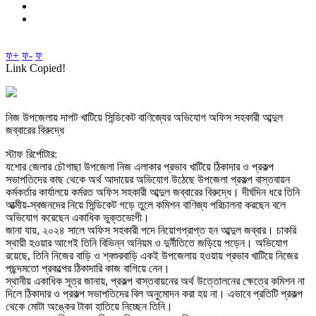
ফ+
ফ-
ফ
Link Copied!
নিজ উপজেলায় দাপট খাটিয়ে সিন্ডিকেট বাণিজ্যের অভিযোগ অফিস সহকারী আব্দুল
জব্বারের বিরুদ্ধে
স্টাফ রির্পোটার:
যশোর জেলার চৌগাছা উপজেলা নিজ এলাকার প্রভাব খাটিয়ে ঠিকাদার ও প্রকল্প
সভাপতিদের কাছ থেকে অর্থ আদায়ের অভিযোগ উঠেছে উপজেলা প্রকল্প বাস্তবায়ন
কর্মকর্তার কার্যালয়ে কর্মরত অফিস সহকারী আব্দুল জব্বারের বিরুদ্ধে। দীর্ঘদিন ধরে তিনি
আত্মীয়-স্বজনদের নিয়ে সিন্ডিকেট গড়ে তুলে কমিশন বাণিজ্য পরিচালনা করছেন বলে
অভিযোগ করেছেন একাধিক ভুক্তভোগী।
জানা যায়, ২০২৪ সালে অফিস সহকারী পদে নিয়োগপ্রাপ্ত হন আব্দুল জব্বার। চাকরি
স্থায়ী হওয়ার আগেই তিনি বিভিন্ন অনিয়ম ও দুর্নীতিতে জড়িয়ে পড়েন। অভিযোগ
রয়েছে, তিনি নিজের বাড়ি ও শ্বশুরবাড়ি একই উপজেলায় হওয়ায় প্রভাব খাটিয়ে নিজের
পছন্দমতো প্রকল্পের ঠিকাদারি কাজ বাগিয়ে নেন।
স্থানীয় একাধিক সূত্র জানায়, প্রকল্প বাস্তবায়নের অর্থ উত্তোলনের ক্ষেত্রে কমিশন না
দিলে ঠিকাদার ও প্রকল্প সভাপতিদের বিল অনুমোদন করা হয় না। এভাবে প্রতিটি প্রকল্প
থেকে মোটা অঙ্কের টাকা হাতিয়ে নিচ্ছেন তিনি।