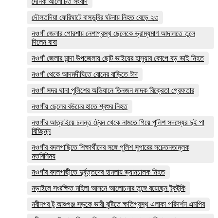
দৈনিক আলোচিত সংবাদ
দৌলতদিয়া ফেরিঘাটে বাসডুবির ঘটনায় নিহত বেড়ে ২৩
নওগাঁ জেলার পোরশায় নেশাগ্রস্থ ছেলেকে ভ্রাম্যমাণ আদালতে তুলে
দিলেন বাবা
নওগাঁ জেলার মান্দা উপজেলায় ছোট ভাইয়ের হাসুয়ার কোপে বড় ভাই নিহত
নওগাঁ থেকে আদমদীঘিতে বোনের বাড়িতে ঈদ
নওগাঁ সদর থানা পুলিশের অভিযানে তিনজন মাদক বিক্রেতা গ্রেফতার
নওগাঁয় ছেলের বউয়ের হাতে শ্বশুর নিহত
নওগাঁর আত্রাইয়ে চলন্ত ট্রেন থেকে নামতে গিয়ে পুলিশ সদস্যের দুই পা
বিচ্ছিন্ন
নওগাঁর বদলগাছিতে শিক্ষার্থীদের সঙ্গে পুলিশ সুপারের সচেতনতামূলক
মতবিনিময়
নওগাঁর বদলগাছীতে দুর্বৃত্তদের হামলায় ভ্যানচালক নিহত
নড়াইলে সংরক্ষিত মহিলা আসনে আলোচনার তুঙ্গে রয়েছেন টুকটুকি
নবীনগর টু আশুগঞ্জ সড়কে ভারী বৃষ্টিতে ক্ষতিগ্রস্থ এলাকা পরিদর্শন এমপির