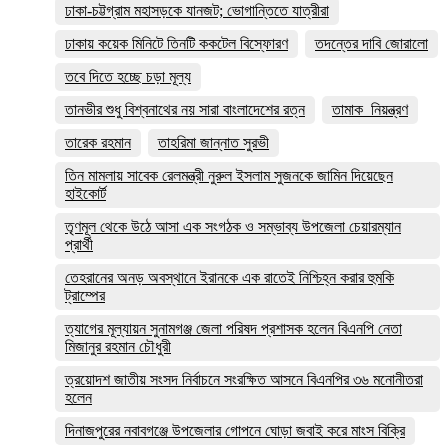
ঢাকা-চট্টগ্রাম মহাসড়কে যানজট; ভোগান্তিতে যাত্রীরা
ঢাকায় কয়েক মিনিটে তিনটি ককটেল বিস্ফোরণ
তদন্তের দাবি জোরালো
তবে দিতে হচ্ছে চড়া মূল্য
তানভীর শুধু বিশ্বনাথের নয় সারা বাংলাদেশের রত্ন
তামাক_নিয়ন্ত্রণ
তারেক রহমান
তাহরিমা জান্নাত সুরভী
তিন মামলায় সাবেক রেলমন্ত্রী নুরুল ইসলাম সুজনকে জামিন দিয়েছেন
হাইকোর্ট
তৃণমূল থেকে উঠে আসা এক সংগঠক ও সম্ভাব্য উপজেলা চেয়ারম্যান
প্রার্থী
তেহরানের অনড় অবস্থানে ইরানকে এক রাতেই নিশ্চিহ্ন করার হুমকি
ট্রাম্পের
ত্যাগের মূল্যায়ন সুনামগঞ্জ জেলা পরিষদ প্রশাসক হলেন বিএনপি নেতা
মিজানুর রহমান চৌধুরী
ত্রয়োদশ জাতীয় সংসদ নির্বাচনে সংরক্ষিত আসনে বিএনপির ৩৬ মনোনীতরা
হলেন
দিনাজপুরের নবাবগঞ্জে উপজেলার গোপনে ঘোড়া জবাই করে মাংস বিক্রি