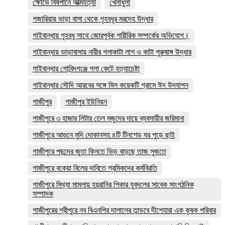
ক্ষোভে বিষপানে আত্মহত্যা
খেলাধুলা
গজারিয়ায় ভাড়া বাসা থেকে গৃহবধূর মরদেহ উদ্ধার
গাইবান্ধায় গৃহবধূ সাথে জোরপূর্বক শারীরিক সম্পর্কের অভিযোগ।
গাইবান্ধায় ভাড়াবাসায় নারীর গলাকাটা লাশ ও কাটা পুরুষাঙ্গ উদ্ধার
গাইবান্ধার গোবিন্দগঞ্জে গলা কেটে হত্যাচেষ্টা
গাইবান্ধার সৌদি আরবের সঙ্গে মিল কয়েকটি গ্রামে ঈদ উদযাপন
গাজীপুর
গাজীপুর ইউনিয়ন
গাজীপুরে ৩ হাজার লিটার তেল মজুদের দায়ে ব্যবসায়ীর জরিমানা
গাজীপুরে আগুনে মুদি দোকানসহ ৪টি টিনশেড ঘর পুড়ে ছাই
গাজীপুরে পছন্দের জুতা কিনতে ভিড় বাড়ছে তাজ সুজতে
গাজীপুরে বকেয়া বিলের দাবিতে শ্রমিকদের কর্মবিরতি
গাজীপুরে মিথ্যা মামলায় হয়রানির শিকার যুবদলের সাবেক সাংগঠনিক
সম্পাদক
গাজীপুরের শ্রীপুরে নব বিএনপির দালালের তান্ডবে দীশেহারা এক কৃষক পরিবার