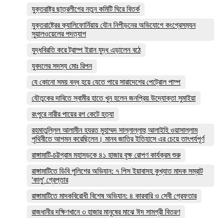
যুক্তরাষ্ট্র ছাত্রলীগের নতুন কমিটি ঘিরে বিতর্ক
যুক্তরাষ্ট্রের ক্যালিফোর্নিয়ায় যৌন নিপীড়নের অভিযোগে কংগ্রেসম‍্যন
সুয়ালওয়েলের পদত্যাগ
যুদ্ধবিরতি করে ট্রাম্প ইরান যুদ্ধ এড়ালেন বঠে
যুবদলের সদস্য মোঃ রিপন
যে কোনো সময় বন্ধ হয়ে যেতে পারে সারাদেশের পেট্রোল পাম্প
যৌতুকের দাবিতে স্বামীর হাতে খুন হলেন জনপ্রিয় উদ্যোক্তা সুমাইয়া
রংপুরে নারীর পায়ের রগ কেটে হত্যা
রহমাতুল্লিল আলামীন হযরত মুহাম্মদ সাল্লাল্লাহু আলাইহি ওয়াসাল্লাম
পৃথিবীতে আগমন করেছিলেন। মানব জাতির ইতিহাসে এর চেয়ে তাৎপর্যপূর্ণ
রাঙ্গামাটি-চট্টগ্রাম মহাসড়কে ৪১ হাজার বৃক্ষ রোপণ কার্যক্রম শুরু
রাঙ্গামাটিতে ডিবি পুলিশের অভিযান: ৭ পিস ইয়াবাসহ কুখ্যাত মাদক সম্রাট
'কালু' গ্রেপ্তার
রাঙ্গামাটিতে মাদকবিরোধী বিশেষ অভিযান: ৪ কারবারি ও সেবী গ্রেফতার
রাজধানীর দক্ষিণখানে ৩ হাজার মানুষের মাঝে ঈদ সামগ্রী বিতরণ