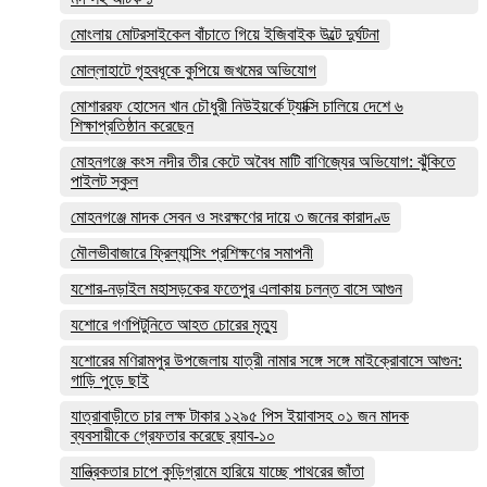
মোংলায় মোটরসাইকেল বাঁচাতে গিয়ে ইজিবাইক উল্টে দুর্ঘটনা
মোল্লাহাটে গৃহবধূকে কুপিয়ে জখমের অভিযোগ
মোশাররফ হোসেন খান চৌধুরী নিউইয়র্কে ট্যাক্সি চালিয়ে দেশে ৬
শিক্ষাপ্রতিষ্ঠান করেছেন
মোহনগঞ্জে কংস নদীর তীর কেটে অবৈধ মাটি বাণিজ্যের অভিযোগ: ঝুঁকিতে
পাইলট স্কুল
মোহনগঞ্জে মাদক সেবন ও সংরক্ষণের দায়ে ৩ জনের কারাদণ্ড
মৌলভীবাজারে ফ্রিল্যান্সিং প্রশিক্ষণের সমাপনী
যশোর-নড়াইল মহাসড়কের ফতেপুর এলাকায় চলন্ত বাসে আগুন
যশোরে গণপিটুনিতে আহত চোরের মৃত্যু
যশোরের মণিরামপুর উপজেলায় যাত্রী নামার সঙ্গে সঙ্গে মাইক্রোবাসে আগুন:
গাড়ি পুড়ে ছাই
যাত্রাবাড়ীতে চার লক্ষ টাকার ১২৯৫ পিস ইয়াবাসহ ০১ জন মাদক
ব্যবসায়ীকে গ্রেফতার করেছে র‌্যাব-১০
যান্ত্রিকতার চাপে কুড়িগ্রামে হারিয়ে যাচ্ছে পাথরের জাঁতা