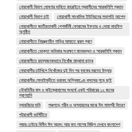
নোয়াখালী বিভাগ ঘোষণার দাবিতে বাহরাইনে প্রবাসীদের স্মারকলিপি প্রদান
নোয়াখালী বিভাগ চাই
নোয়াখালী সাংবাদিক ইউনিয়নের সভাপতি আপেল
নোয়াখালীতে জাতীয়তাবাদী পেশাজীবী ফোরামের ইফতার ও দোয়া মাহফিল
অনুষ্ঠিত
নোয়াখালীতে নিয়ন্ত্রণহীন গাড়ির আঘাতে ঝরল প্রাণ
নোয়াখালীতে ভোক্তা অধিকার সংরক্ষণে মানববন্ধন ও স্মারকলিপি প্রদান
নোয়াখালীতে রহস্যজনকভাবে নিখোঁজ মাদ্রাসা ছাত্র
নোয়াখালীর চাটখিলে নিখোঁজের দুই দিন পর যুবকের মরদেহ উদ্ধার
নোয়াখালীর সোনাইমুড়ীতে ভয়াবহ অগ্নিকাণ্ডে বসতঘর পুড়ে ছাই
নৌবাহিনীর বাস ও মাইক্রোবাসের সংঘর্ষে একই পরিবারের ১২ জনের
প্রাণহানি
ন্যায়বিচার দাবি
পঞ্চগড়ে গরীব ও অসহায়দের মাঝে ঈদ সামগ্রী বিতরণ
পটুয়াখালী ভার্সিটিতে
পদ্মার ঢেউয়ে বিলীন ঈদ আনন্দ: আর কত লাশের মিছিল দেখবে বাংলাদেশ