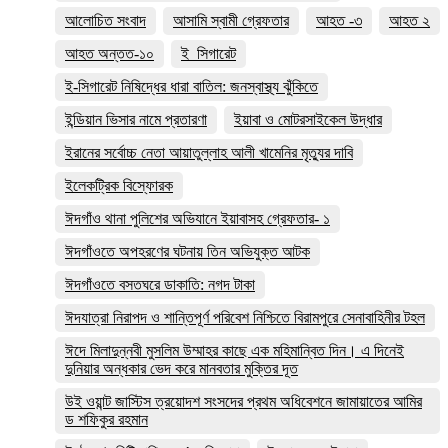
আলোচিত সংবাদ
আসামি স্বামী গ্রেফতার
আহত -৩
আহত ২
আহত অন্তত-১০
ই_সিগারেট
ই-সিগারেট নিষিদ্ধের ধারা বাতিল: জনস্বাস্থ্য ঝুঁকিতে
ইন্ডিয়ান ভিসার নামে প্রতারণা
ইয়াবা ও মোটরসাইকেল উদ্ধার
ইরানের সর্বোচ্চ নেতা আয়াতুল্লাহ আলী খামেনির মৃত্যুর দাবি
ইলেকট্রিক বিস্ফোরক
ঈদগাঁও থানা পুলিশের অভিযানে ইয়াবাসহ গ্রেফতার- ১
ঈদগাঁওতে অপহরণের ঘটনায় তিন অভিযুক্ত আটক
ঈদগাঁওতে বসতঘরে ডাকাতি: নগদ টাকা
ঈদযাত্রা নিরাপদ ও শান্তিপূর্ণ পরিবেশ নিশ্চিতে বিরামপুরে সেনাবাহিনীর টহল
ঈদে মিলাদুন্নবী মুসলিম উম্মাহর কাছে এক মহিমান্বিত দিন। এ দিনেই
দুনিয়ার অন্ধকার ভেদ করে মানবতার মুক্তির দূত
উই ওয়ান্ট জাস্টিস ত্রয়োদশ সংসদের প্রথম অধিবেশনে জামায়াতের আমির
ড শফিকুর রহমান