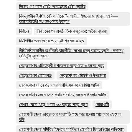
নিজের গোপনাঙ্গ কেটে আত্মহত্যার চেষ্টা স্বামীর
নিয়ন্ত্রণহীন ই-সিগারেট ও নিকোটিন পাউচ শিশুদের জন্য বড় হুমকি—
তামাকবিরোধী সংগঠনগুলোর উদ্বেগ
নির্বাচন
নির্বাচনের পর রাজনৈতিক বাস্তবতা: অবৈধ ব্যবসা
নির্মাণাধীন ভবন থেকে পড়ে দুই শ্রমিক আহত
নীতিনৈতিকতাহীন অর্থনির্ভর রাজনীতি দেশের জন্য ভয়াবহ হুমকি: দেশবন্ধু
রেমিটেন্স যুদ্ধা সংসদ
নেত্রকোণার খালিয়াজুরী উপজেলায় বজ্রপাতে ৩ জনের মৃত্যু
নেত্রকোণার মোহনগঞ্জ
নেত্রকোণার মোহনগঞ্জ উপজেলা
নেত্রকোনা মদনে ৩৪০ গ্রাম গাঁজাসহ রুয়েল মিয়া আটক
নেত্রকোনার মদনে ১৭০ গ্রাম গাঁজাসহ নজরুল ইসলাম আটক
নেশাই যেনো ঝড়ে গেলো ৩৫ বছরের সাবুর প্রাণ
নোয়াখালী
নোয়াখালী জেলা ছাত্রদলের সভাপতি পদে আলোচনায় আনোয়ার হোসেন
রকি
নোয়াখালী জেলা সমিতির ইফতার মাহফিলে মোবাইল ছিনতাইয়ের অভিযোগ