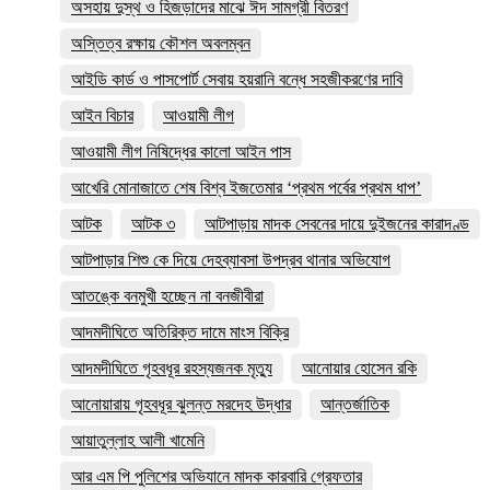
অসহায় দুস্থ ও হিজড়াদের মাঝে ঈদ সামগ্রী বিতরণ
অস্তিত্ব রক্ষায় কৌশল অবলম্বন
আইডি কার্ড ও পাসপোর্ট সেবায় হয়রানি বন্ধে সহজীকরণের দাবি
আইন বিচার
আওয়ামী লীগ
আওয়ামী লীগ নিষিদ্ধের কালো আইন পাস
আখেরি মোনাজাতে শেষ বিশ্ব ইজতেমার ‘প্রথম পর্বের প্রথম ধাপ’
আটক
আটক ৩
আটপাড়ায় মাদক সেবনের দায়ে দুইজনের কারাদণ্ড
আটপাড়ার শিশু কে দিয়ে দেহব্যাবসা উপদ্রব থানার অভিযোগ
আতঙ্কে বনমুখী হচ্ছেন না বনজীবীরা
আদমদীঘিতে অতিরিক্ত দামে মাংস বিক্রি
আদমদীঘিতে গৃহবধূর রহস্যজনক মৃত্যু
আনোয়ার হোসেন রকি
আনোয়ারায় গৃহবধূর ঝুলন্ত মরদেহ উদ্ধার
আন্তর্জাতিক
আয়াতুল্লাহ আলী খামেনি
আর এম পি পুলিশের অভিযানে মাদক কারবারি গ্রেফতার