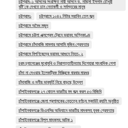
চট্টগ্রাম–১ আসনের সংরক্ষিত নারী আসনে ড. নাছিমা ইসলাম চৌধুরী
বৃষ্টি’কে দেখতে চান নেতাকর্মী ও সর্বস্তরের মানুষ
চট্টগ্রাম১
চট্টগ্রামে ১০৪২ লিটার সয়াবিন তেল জব্দ
চট্টগ্রামে অবৈধ মজুদ
চট্টগ্রামে চট্টলা এক্সপ্রেস ট্রেনে ভয়াবহ অগ্নিকাণ্ড
চট্টগ্রামে চাঁদাবাজি মামলার আসামি মুজিব গ্রেফতার
চট্টগ্রামে বিপণিকেন্দ্রে ভয়াবহ আগুনে নিহত- ২
চরম চ্যালেঞ্জের মুখোমুখি ও নিরাপত্তাহীনতায় দিশেহারা সাংবাদিক পেশা
চাঁদা না দেওয়ায় ইলেকট্রিক মিস্ত্রিকে বারবার মারধর
চাঁদাবাজি ও দলীয় ভাবমূর্তি নিয়ে বাড়ছে উদ্বেগ
চাঁপাইনবাবগঞ্জে ২৭ বোতল ভারতীয় মদ জব্দ করল ৫৩ বিজিবি
চাঁপাইনবাবগঞ্জে জেলা প্রশাসকের নেতৃত্বে বর্ণাঢ্য স্কাউট র‍্যালি অনুষ্ঠিত
চাঁপাইনবাবগঞ্জে ডিএনসির অভিযানে ভারতীয় মাদকসহ যুবক গ্রেফতার
চাঁপাইনবাবগঞ্জে বিপুল মাদকসহ আটক ১