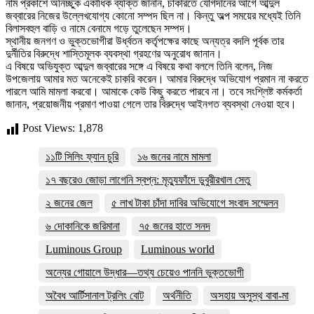
নাম প্রকাশে অনিচ্ছুক একাধিক ব্যক্তি জানান, চাকরিতে যোগদানের আগে আব্দুল
জব্বারের নিজের উল্লেখযোগ্য কোনো সম্পদ ছিল না। কিন্তু অল্প সময়ের মধ্যেই তিনি
বিলাসবহুল বাড়ি ও নামে বেনামে গড়ে তুলেছেন সম্পদ।
স্থানীয় জনগণ ও ভুক্তভোগীরা উর্ধ্বতন কর্তৃপক্ষের কাছে অন্যত্র বদলি পূর্বক তার
দুর্নীতির বিরুদ্ধে শাস্তিমূলক ব্যবস্থা গ্রহণের অনুরোধ জানান।
এ বিষয়ে অভিযুক্ত আব্দুল জব্বারের সঙ্গে এ বিষয়ে কথা বললে তিনি বলেন, নিজ
উপজেলায় আমার মত অনেকেই চাকরি করেন। আমার বিরুদ্ধে অভিযোগ প্রমান না করতে
পারলে আমি মামলা করবো। আমাকে কেউ কিছু করতে পারবে না। তবে সংশ্লিষ্ট কর্মকর্তা
জানান, প্রয়োজনীয় প্রমাণ পাওয়া গেলে তার বিরুদ্ধে আইনগত ব্যবস্থা নেওয়া হবে।
Post Views:
1,878
১১টি সিলিং ফ্যান চুরি
১৬ জনের নামে মামলা
১৭ বছরেও জোড়া লাগেনি স্বপ্ন: মৃত্যুফাঁদে ডুবুরীরখাল সেতু
২ জনের জেল
৫ লাখ টাকা চাঁদা দাবির অভিযোগে সংবাদ সম্মেলন
৬ দোকানিকে জরিমানা
৭৫ জনের হাতে সনদ
Luminous Group
Luminous world
অন্যের গোয়ালে উদ্ধার—তথ্য চেয়েও পাননি ভুক্তভোগী
অবৈধ আর্টিসানাল ট্রলিং বোট
অর্থনীতি
অসহায় অসুস্থ বাবা-মা