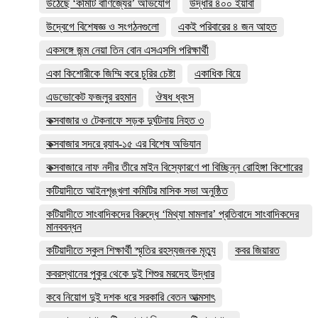
উঠেছে ‘কমিটি বাণিজ্যের’ অভিযোগ
উদ্ধার ৪০০ ইয়াবা
উদ্বেগে বিশেষজ্ঞ ও সংগঠনগুলো
একই পরিবারের ৪ জন আহত
একসঙ্গে জন্ম নেয়া তিন বোন এসএসসি পরিক্ষার্থী
একা কিশোরীকে জিম্মি করে চুরির চেষ্টা
একাধিক বিয়ে
এডভোকেট ফজলুর রহমান
ঔষধ ধ্বংস
কক্সবাজার ও টেকনাফে সড়ক দুর্ঘটনায় নিহত ৩
কক্সবাজার সদরে র‍্যাব-১৫ এর বিশেষ অভিযান
কক্সবাজারে নাফ নদীর তীরে মাইন বিস্ফোরণে পা বিচ্ছিন্ন রোহিঙ্গা কিশোরের
কটিয়াদীতে আইনশৃঙ্খলা কমিটির মাসিক সভা অনুষ্ঠিত
কটিয়াদীতে সাংবাদিকদের বিরুদ্ধে ‘মিথ্যা মামলার’ প্রতিবাদে সাংবাদিকদের
মানববন্ধন
কটিয়াদীতে স্কুল শিক্ষার্থী স্মৃতির রহস্যজনক মৃত্যু
কবর জিয়ারত
কবরস্থানের পুকুর থেকে দুই শিশুর মরদেহ উদ্ধার
কবে নিয়োগ দুই দশক ধরে সরকারি বেতন আত্মসাৎ