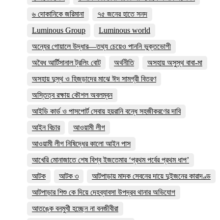
৬ দোকানিকে জরিমানা
৭৫ জনের হাতে সনদ
Luminous Group
Luminous world
অন্যের গোয়ালে উদ্ধার—তথ্য চেয়েও পাননি ভুক্তভোগী
অবৈধ আর্টিসানাল ট্রলিং বোট
অর্থনীতি
অসহায় অসুস্থ বাবা-মা
অসহায় দুস্থ ও হিজড়াদের মাঝে ঈদ সামগ্রী বিতরণ
অস্তিত্ব রক্ষায় কৌশল অবলম্বন
আইডি কার্ড ও পাসপোর্ট সেবায় হয়রানি বন্ধে সহজীকরণের দাবি
আইন বিচার
আওয়ামী লীগ
আওয়ামী লীগ নিষিদ্ধের কালো আইন পাস
আখেরি মোনাজাতে শেষ বিশ্ব ইজতেমার ‘প্রথম পর্বের প্রথম ধাপ’
আটক
আটক ৩
আটপাড়ায় মাদক সেবনের দায়ে দুইজনের কারাদণ্ড
আটপাড়ার শিশু কে দিয়ে দেহব্যাবসা উপদ্রব থানার অভিযোগ
আতঙ্কে বনমুখী হচ্ছেন না বনজীবীরা