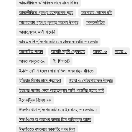
আদমদীঘিতে অতিরিক্ত দামে মাংস বিক্রি
আদমদীঘিতে গৃহবধূর রহস্যজনক মৃত্যু
আনোয়ার হোসেন রকি
আনোয়ারায় গৃহবধূর ঝুলন্ত মরদেহ উদ্ধার
আন্তর্জাতিক
আয়াতুল্লাহ আলী খামেনি
আর এম পি পুলিশের অভিযানে মাদক কারবারি গ্রেফতার
আলোচিত সংবাদ
আসামি স্বামী গ্রেফতার
আহত -৩
আহত ২
আহত অন্তত-১০
ই_সিগারেট
ই-সিগারেট নিষিদ্ধের ধারা বাতিল: জনস্বাস্থ্য ঝুঁকিতে
ইন্ডিয়ান ভিসার নামে প্রতারণা
ইয়াবা ও মোটরসাইকেল উদ্ধার
ইরানের সর্বোচ্চ নেতা আয়াতুল্লাহ আলী খামেনির মৃত্যুর দাবি
ইলেকট্রিক বিস্ফোরক
ঈদগাঁও থানা পুলিশের অভিযানে ইয়াবাসহ গ্রেফতার- ১
ঈদগাঁওতে অপহরণের ঘটনায় তিন অভিযুক্ত আটক
ঈদগাঁওতে বসতঘরে ডাকাতি: নগদ টাকা