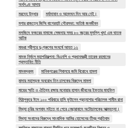
অর্থদণ্ড আদায়
মরদেহ উদ্ধার
মর্যাদাবান ও আনন্দঘন দিন আর নেই।
মশার রাজত্বে জিম্মি বাগেরহাট পৌরসভা: অতিষ্ঠ জনজীবন
মসজিদে ফজরের নামাজে সেজদায় সময় ৮০ বছরের মুসল্লি খুম! এক ঘাতক
আটক
মাগুরা শ্রীপুরে দু-গ্রুপের সংঘর্ষে আহত ১২
মাদক নির্মূলে মহাপরিকল্পনা: বিএনপি ও প্রধানমন্ত্রী তারেক রহমানের
প্রস্তাবিত নীতি
মাদকদ্রব্য
মানিকগঞ্জের শিবালয়ে জমি বিরোধে হামলা
মান্দায় মহাসড়ক অবরোধ তিন চালকের বিরুদ্ধে মামলা
মায়ের স্মৃতি ও ঐতিহ্য রক্ষায় মনোয়ার হাসান জীবনের ইফতার মাহফিল
মিঠাপুকুরে ঈদে ১০০ পরিবারে হাসি ফুটালেন প্রত্যাশার পরিচালক শামীম রানা
মিথ্যা চুরির অপবাদ সইতে না পেরে নেছারাবাদে অটোচালকের আত্মহত্যা।
মিথ্যা সংবাদের বিরুদ্ধে সাংবাদিক আমির হোসেনের তীব্র প্রতিবাদ
মুহুরিগঞ্জ বাজারের রাস্তা দীর্ঘদিন ধরে অসম্পূর্ণ: জনজীবন বিপন্ন ও