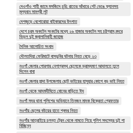
দেওগাঁও শাহী জামে মসজিদে চুরি: রাতের আঁধারে গেট ভেঙে ফ্যানসহ
মূল্যবান সামগ্রী লুট
দেশজুড়ে বেপোরোয়া বাইকারদের উৎপাত
দেশে চরম অকটেন সংকটের মধ্যে ২৬ হাজার অকটেন সহ চট্টগ্রাম বন্দরে
ভিড়ল দুই জ্বালানিবাহী জাহাজ
দৈনিক আলোচিত সংবাদ
দৌলতদিয়া ফেরিঘাটে বাসডুবির ঘটনায় নিহত বেড়ে ২৩
নওগাঁ জেলার পোরশায় নেশাগ্রস্থ ছেলেকে ভ্রাম্যমাণ আদালতে তুলে
দিলেন বাবা
নওগাঁ জেলার মান্দা উপজেলায় ছোট ভাইয়ের হাসুয়ার কোপে বড় ভাই নিহত
নওগাঁ থেকে আদমদীঘিতে বোনের বাড়িতে ঈদ
নওগাঁ সদর থানা পুলিশের অভিযানে তিনজন মাদক বিক্রেতা গ্রেফতার
নওগাঁয় ছেলের বউয়ের হাতে শ্বশুর নিহত
নওগাঁর আত্রাইয়ে চলন্ত ট্রেন থেকে নামতে গিয়ে পুলিশ সদস্যের দুই পা
বিচ্ছিন্ন