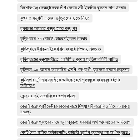
কিশোরগঞ্জে স্বেচ্ছাসেবক লীগ নেতার স্ত্রী ইফতির ঝুলন্ত লাশ উদ্ধার
কুখ্যাত সন্ত্রাসী এলেক্স দুর্বৃত্তদের হাতে নিহত
কুড়ালের আঘাতে বন্ধুর হাতে বন্ধু খুন
কুড়িগ্রামে ১০ চোরাই মোটরসাইকেল উদ্ধার
কুড়িগ্রামে ট্রাক-মাইক্রোবাস সংঘর্ষে শিশুসহ নিহত ৩
কুড়িগ্রামের ভুরুঙ্গামারীতে এনসিপি'র প্রথম প্রতিষ্ঠাবার্ষিকী পালিত
কুমিল্লা-১০ আসনে আলোচিত এমপি পদপ্রার্থী: যুবনেতা ইমরান মজুমদার
কুমিল্লার চান্দিনায় স্বামীকে আটকে রেখে গৃহবধূকে সংঘবদ্ধ ধর্ষণের
অভিযোগ
কেন্দুয়ায় দুই সাংবাদিকের ওপর হামলা
কেরানীগঞ্জে প্রাইভেট চালককের নামে মিথ্যা স্বীকারোক্তি নিয়ে এলাকায়
চাঞ্চল্য
কেরানীগঞ্জে শ্বশুরের নামে ভুয়া প্রকল্প: সরকারি অর্থ আত্মসাতের অভিযোগ
কোটি টাকা মালিক আউটসোর্সিং কর্মচারী দুর্যোগ ব্যবস্থাপনা অধিদপ্তরে :