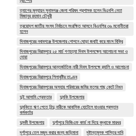
ট্রাম্পের
ত্যাগের মূল্যায়ন সুনামগঞ্জ জেলা পরিষদ প্রশাসক হলেন বিএনপি নেতা
মিজানুর রহমান চৌধুরী
ত্রয়োদশ জাতীয় সংসদ নির্বাচনে সংরক্ষিত আসনে বিএনপির ৩৬ মনোনীতরা
হলেন
দিনাজপুরের নবাবগঞ্জে উপজেলার গোপনে ঘোড়া জবাই করে মাংস বিক্রি
দিনাজপুরের ‎বিরামপুরে ২৫ মার্চ গণহত্যা দিবস উপলক্ষ্যে আলোচনা সভা ও
দোয়া
দিনাজপুরের বিরামপুরে আন্তর্জাতিক নারী দিবস উপলক্ষে র‍্যালি ও আলোচনা
দিনাজপুরের বিরামপুরে শিলাবৃষ্টির তাণ্ডব
দিনাজপুরের বিরামপুরের অসহায় পরিবারের জমির ফলের গাছ কেটে নিধন
দুই আসামি গ্রেফতার
দুমকি উপজেলায়
দুমকিতে ঋণ পেতে হিন্দু নারীকে আবাসিক হোটেলে যাওয়ার প্রস্তাব
কর্মকর্তার
দুমকী উপজেলায়
দুর্গাপুরে ভিজিএফ কার্ড না দিয়ে বৃদ্ধাকে মারধর
দূর্গাপুরে তেল মজুদ করার জন্য জড়িমানা
দৃষ্টান্তমূলক শাস্তির দাবি