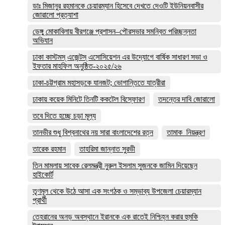
ডাঃ মিজানুর রহমানকে চেয়ারম্যান হিসেবে দেখতে দেওটি ইউনিয়নবাসীর
জোরালো প্রত্যাশা
ডেঙ্গু মোকাবিলায় বীরগঞ্জে প্রশাসন–পৌরসভার সমন্বিত পরিচ্ছন্নতা
অভিযান
ঢাকা কাস্টমস্ এজেন্টস্ এসোসিয়েশন এর উদ্যোগে বার্ষিক সাধারণ সভা ও
ইফতার মাহফিল অনুষ্ঠিত-২০২৫/২৬
ঢাকা-চট্টগ্রাম মহাসড়কে যানজট; ভোগান্তিতে যাত্রীরা
ঢাকায় কয়েক মিনিটে তিনটি ককটেল বিস্ফোরণ
তদন্তের দাবি জোরালো
তবে দিতে হচ্ছে চড়া মূল্য
তানভীর শুধু বিশ্বনাথের নয় সারা বাংলাদেশের রত্ন
তামাক_নিয়ন্ত্রণ
তারেক রহমান
তাহরিমা জান্নাত সুরভী
তিন মামলায় সাবেক রেলমন্ত্রী নুরুল ইসলাম সুজনকে জামিন দিয়েছেন
হাইকোর্ট
তৃণমূল থেকে উঠে আসা এক সংগঠক ও সম্ভাব্য উপজেলা চেয়ারম্যান
প্রার্থী
তেহরানের অনড় অবস্থানে ইরানকে এক রাতেই নিশ্চিহ্ন করার হুমকি