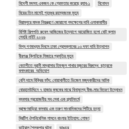
বিদেশী মদসহ একজন কে গ্রেফতার করেছে র‌্যাব-১
বিনোদন
বিয়ের তিন মাসেই গৃহবধূর রহস্যজনক মৃত্যু
বিরামপুরে মাদক নিয়ন্ত্রণে জোরালো পদক্ষেপের দাবি এলাকাবাসীর
বিশিষ্ট শিল্পপতি রুবেল আজিজের উদ্যোগে আয়োজিত হলো বোট ক্লাব
সেহরি নাইট ২০২৬
বিশ্ব গণমাধ্যম দিবসে ঢাকা প্রেসক্লাবের ১৩ দফা দাবি উত্থাপন
বীরগঞ্জ ক্লিনিকে সিজারে প্রসূতির মৃত্যু
বেতাগীতে নূরানী মাদ্রাসার হিফজুল শাখার হুজুরের বিরুদ্ধে ছাত্রকে
বলাৎকারের অভিযোগ
বেশি দামে বিক্রির ফাঁদ: নোয়াখালীতে ডিজেল মজুদকারীদের আটক
বোরহানউদ্দিনে ৭ হাজার কৃষকের মাঝে বিনামূল্যে বীজ-সার বিতরণ উদ্বোধন
ব্যবসার প্রয়োজনীয় সব সেবা এক প্ল্যাটফর্মে
ব্রাহ্মণবাড়িয়া কসবায় এক তরুণ সাংবাদিকদের পিটিয়ে হত্যা
ব্রিটিশ ঔপনিবেশিক শাসনে বাংলার ইতিহাস: শোষণ
ভাইরাল শৈলকুপার ঘটনা
ভাঙচুর