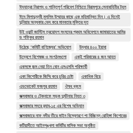
ঈদযাত্রা নিরাপদ ও শান্তিপূর্ণ পরিবেশ নিশ্চিতে বিরামপুরে সেনাবাহিনীর টহল
ঈদে মিলাদুন্নবী মুসলিম উম্মাহর কাছে এক মহিমান্বিত দিন। এ দিনেই
দুনিয়ার অন্ধকার ভেদ করে মানবতার মুক্তির দূত
উই ওয়ান্ট জাস্টিস ত্রয়োদশ সংসদের প্রথম অধিবেশনে জামায়াতের আমির
ড শফিকুর রহমান
উঠেছে ‘কমিটি বাণিজ্যের’ অভিযোগ
উদ্ধার ৪০০ ইয়াবা
উদ্বেগে বিশেষজ্ঞ ও সংগঠনগুলো
একই পরিবারের ৪ জন আহত
একসঙ্গে জন্ম নেয়া তিন বোন এসএসসি পরিক্ষার্থী
একা কিশোরীকে জিম্মি করে চুরির চেষ্টা
একাধিক বিয়ে
এডভোকেট ফজলুর রহমান
ঔষধ ধ্বংস
কক্সবাজার ও টেকনাফে সড়ক দুর্ঘটনায় নিহত ৩
কক্সবাজার সদরে র‍্যাব-১৫ এর বিশেষ অভিযান
কক্সবাজারে নাফ নদীর তীরে মাইন বিস্ফোরণে পা বিচ্ছিন্ন রোহিঙ্গা কিশোরের
কটিয়াদীতে আইনশৃঙ্খলা কমিটির মাসিক সভা অনুষ্ঠিত