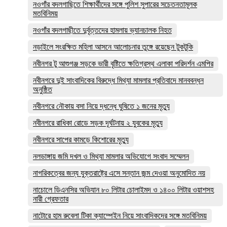
নওগাঁর বদলগাছিতে শিক্ষার্থীদের সঙ্গে পুলিশ সুপারের সচেতনতামূলক
মতবিনিময়
নওগাঁর বদলগাছীতে দুর্বৃত্তদের হামলায় ভ্যানচালক নিহত
নড়াইলে সংরক্ষিত মহিলা আসনে আলোচনার তুঙ্গে রয়েছেন টুকটুকি
নবীনগর টু আশুগঞ্জ সড়কে ভারী বৃষ্টিতে ক্ষতিগ্রস্থ এলাকা পরিদর্শন এমপির
নবীনগরে দুই সাংবাদিকের বিরুদ্ধে মিথ্যা মামলার প্রতিবাদে মানববন্ধন
অনুষ্ঠিত
নবীনগরে নৌকায় বসা নিয়ে দ্ধন্ধে ঘুষিতে ১ জনের মৃত্যু
নবীনগরে রাধিকা রোডে সড়ক দূর্ঘটনায় ২ যুবকের মৃত্যু
নবীনগরে সাপের কামড়ে কিশোরের মৃত্যু
নলডাঙ্গায় জমি দখল ও মিথ্যা মামলার অভিযোগে সংবাদ সম্মেলন
নাগরিকত্বের জন্য যুক্তরাষ্ট্রে এসে সন্তান জন্ম দেওয়া অনুমোদিত নয়
নাচোলে ডিএনসির অভিযান ৮০ লিটার চোলাইমদ ও ১৪০০ লিটার ওয়াশসহ
নারী গ্রেফতার
নাটোরে হাম রুবেলা টিকা ক্যাম্পেইন নিয়ে সাংবাদিকদের সঙ্গে মতবিনিময়