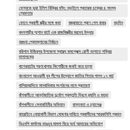
ফেসবুকে ভুয়া ইলিশ বিক্রির ফাঁদ: নড়াইলে প্রতারক চক্রের ৪ সদস্য
গ্রেফতার
ফোনে প্রবাসী স্ত্রীর সঙ্গে কথা
বজ্রাঘাতে প্রাণ গেল বাবার
বড়দিন
বদলগাছীর শ্মশান ঘাটে এক রাজমিস্ত্রীর মরদেহ উদ্ধার
বরগুনা প্রেসক্লাবের নির্বাচন
বরিশাল উজিরপুর উপজেলা স্বাস্থ্য কমপ্লেক্স রোগী ভাগাতে সক্রিয়
দালালচক্র
বাগেরহাটের শরণখোলায় কিশোরীকে জবাই করে হত্যা
বাংনাদেশ আওয়ামী যুব লীগের ঊদ‍্যোগে জাতির পিতার পালন ১৭ মার্চ
বালিয়াকান্দিতে মানবাধিকার সংগঠনের নামে প্রতারণা
বাঁশখালী‌তে আর্ন্তজা‌তিক দু‌র্যোগ প্রস্তু‌তি দিব‌সে র‌্যালি ও মহড়া
বাঁশখালীতে সেনাবাহিনীর অভিযান
বাস্তবতা ও চ্যালেঞ্জ
বাহরাইনে নোয়াখালী বিভাগ ঘোষণার দাবিতে প্রবাসীদের স্মারকলিপি প্রদান
বিএনপি কার্যালয় ভাঙচুর মামলা ঘিরে অর্থ আদায়ের অভিযোগ