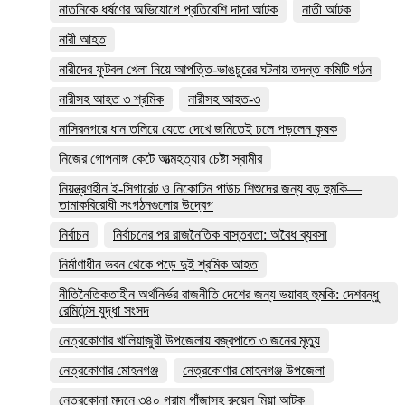
নাতনিকে ধর্ষণের অভিযোগে প্রতিবেশি দাদা আটক
নাতী আটক
নারী আহত
নারীদের ফুটবল খেলা নিয়ে আপত্তি-ভাঙচুরের ঘটনায় তদন্ত কমিটি গঠন
নারীসহ আহত ৩ শ্রমিক
নারীসহ আহত-৩
নাসিরনগরে ধান তলিয়ে যেতে দেখে জমিতেই ঢলে পড়লেন কৃষক
নিজের গোপনাঙ্গ কেটে আত্মহত্যার চেষ্টা স্বামীর
নিয়ন্ত্রণহীন ই-সিগারেট ও নিকোটিন পাউচ শিশুদের জন্য বড় হুমকি—
তামাকবিরোধী সংগঠনগুলোর উদ্বেগ
নির্বাচন
নির্বাচনের পর রাজনৈতিক বাস্তবতা: অবৈধ ব্যবসা
নির্মাণাধীন ভবন থেকে পড়ে দুই শ্রমিক আহত
নীতিনৈতিকতাহীন অর্থনির্ভর রাজনীতি দেশের জন্য ভয়াবহ হুমকি: দেশবন্ধু
রেমিটেন্স যুদ্ধা সংসদ
নেত্রকোণার খালিয়াজুরী উপজেলায় বজ্রপাতে ৩ জনের মৃত্যু
নেত্রকোণার মোহনগঞ্জ
নেত্রকোণার মোহনগঞ্জ উপজেলা
নেত্রকোনা মদনে ৩৪০ গ্রাম গাঁজাসহ রুয়েল মিয়া আটক