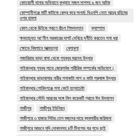
কোতয়ালী থানার অভিযানে কুখ্যাত সজল দাশসহ ৬ জন আটক
কোম্পানীগঞ্জে মাটি কাটাকে কেন্দ্র করে সংঘর্ষ: বিএনপি নেতা আব্দুর রহিমের
ওপর হামলা
কোল থেকে ছিটকে প্রাণে বাঁচল শিশুসন্তান
ক্যাম্পাস
ক্ষমতাচ্যুত আ’লীগ সরকারের দাপট দেখিয়ে দূর্নীতি করতেন গলা ধরা
ক্ষোভে বিষপানে আত্মহত্যা
খেলাধুলা
গজারিয়ায় ভাড়া বাসা থেকে গৃহবধূর মরদেহ উদ্ধার
গাইবান্ধায় গৃহবধূ সাথে জোরপূর্বক শারীরিক সম্পর্কের অভিযোগ।
গাইবান্ধায় ভাড়াবাসায় নারীর গলাকাটা লাশ ও কাটা পুরুষাঙ্গ উদ্ধার
গাইবান্ধার গোবিন্দগঞ্জে গলা কেটে হত্যাচেষ্টা
গাইবান্ধার সৌদি আরবের সঙ্গে মিল কয়েকটি গ্রামে ঈদ উদযাপন
গাজীপুর
গাজীপুর ইউনিয়ন
গাজীপুরে ৩ হাজার লিটার তেল মজুদের দায়ে ব্যবসায়ীর জরিমানা
গাজীপুরে আগুনে মুদি দোকানসহ ৪টি টিনশেড ঘর পুড়ে ছাই