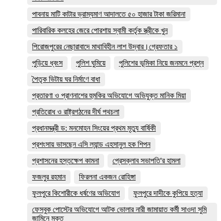
পাবনায় মাটি কাটার ভ্রাম্যমাণ আদালতে ৫০ হাজার টাকা জরিমানা
পারিবারিক কলহের জেরে পোরশায় স্বামী কর্তৃক স্ত্রীকে খুন
পিরোজপুরের নেছারাবাদে মাথাবিহীন লাশ উদ্বার।গ্রেফতার ১
পুড়িয়ে ধ্বংস
পুলিশ ঘুমিয়ে
পুলিশের ভূমিকা নিয়ে জনমনে প্রশ্ন
পৈতৃক ভিটায় ঘর নির্মাণে বাধা
প্রতারণা ও প্রাণনাশের হুমকির অভিযোগে অভিযুক্ত মানিক মিয়া
প্রতিরোধ ও রাষ্ট্রগঠনের দীর্ঘ পথচলা
প্রধানমন্ত্রী ড: মনমোহন সিংয়ের প্রথম মৃত্যু বার্ষিকী
প্রশংসায় ভাসছেন এসি ল্যান্ড এহসানুল হক শিপন
প্রশাসনের হস্তক্ষেপ কামনা
প্রেসক্লাব সভাপতি'র হামলা
ফজলুর রহমান
ফিরলনা একজন রোহিঙ্গা
ফুলপুরে কিশোরীকে ধর্ষণের অভিযোগ
ফুলপুরে দাদীকে কুপিয়ে হত্যা
ফেসবুক পোস্টের অভিযোগে আটক ভোলার নারী জামায়াত কর্মী সাওদা সুমি
জামিনে মুক্ত