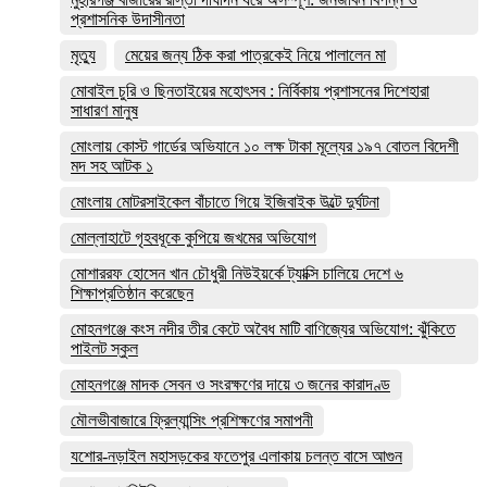
প্রশাসনিক উদাসীনতা
মৃত্যু
মেয়ের জন্য ঠিক করা পাত্রকেই নিয়ে পালালেন মা
মোবাইল চুরি ও ছিনতাইয়ের মহোৎসব : নির্বিকায় প্রশাসনের দিশেহারা
সাধারণ মানুষ
মোংলায় কোস্ট গার্ডের অভিযানে ১০ লক্ষ টাকা মূল্যের ১৯৭ বোতল বিদেশী
মদ সহ আটক ১
মোংলায় মোটরসাইকেল বাঁচাতে গিয়ে ইজিবাইক উল্টে দুর্ঘটনা
মোল্লাহাটে গৃহবধূকে কুপিয়ে জখমের অভিযোগ
মোশাররফ হোসেন খান চৌধুরী নিউইয়র্কে ট্যাক্সি চালিয়ে দেশে ৬
শিক্ষাপ্রতিষ্ঠান করেছেন
মোহনগঞ্জে কংস নদীর তীর কেটে অবৈধ মাটি বাণিজ্যের অভিযোগ: ঝুঁকিতে
পাইলট স্কুল
মোহনগঞ্জে মাদক সেবন ও সংরক্ষণের দায়ে ৩ জনের কারাদণ্ড
মৌলভীবাজারে ফ্রিল্যান্সিং প্রশিক্ষণের সমাপনী
যশোর-নড়াইল মহাসড়কের ফতেপুর এলাকায় চলন্ত বাসে আগুন