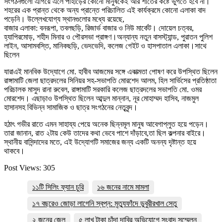
সংগঠনগুলো এগিয়ে এলে পাহাড়ের কোনো মানুষকেই আর শীতের কষ্টে ভুগতে হবে না।​
শহরের এক প্রান্ত থেকে অন্য প্রান্তে পরিচালিত এই কার্যক্রমে কোনো এলাকা বাদ
পড়েনি। উল্লেখযোগ্য স্থানগুলোর মধ্যে রয়েছে,
​বাজার এলাকা: বনরূপা, তবলছড়ি, রিজার্ভ বাজার ও নিউ মার্কেট।​ দোয়েল চত্বর,
হ্যাপিরমোড়, শহীদ মিনার ও পৌরসভা প্রাঙ্গণ।​অন্যান্য নতুন বাসস্ট্যান্ড, পুরাতন পুলিশ
লাইন, আসামবস্তি, মানিকছড়ি, ভেদভেদি, কলেজ গেইট ও হাসপাতাল এলাকা।​সাথে
ছিলেন
যারাএই মানবিক উদ্যোগে মো. হাবীব আজমের সঙ্গে একাত্মতা পোষণ করে উপস্থিত ছিলেন
রাঙ্গামাটি জেলা ছাত্রদলের সিনিয়র সহ-সভাপতি মোরশেদ আলম, হিল সার্ভিসের প্রতিষ্ঠাতা
পরিচালক মাসুদ রানা রুবেল, রাঙ্গামাটি সরকারি কলেজ ছাত্রদলের সভাপতি মো. ওমর
মোরশেদ। এছাড়াও উপস্থিত ছিলেন আব্দুল মান্নান, নূর মোহাম্মদ হাসিব, নাজমুল
হাসানসহ বিভিন্ন সামাজিক ও ছাত্র সংগঠনের নেতৃবৃন্দ।
হঠাৎ গভীর রাতে এমন সাহায্য পেয়ে অনেক ছিন্নমূল মানুষ আবেগাপ্লুত হয়ে পড়েন।
তারা জানান, রাত ২টায় কেউ তাদের কথা ভেবে পাশে দাঁড়াবে,তা ছিল কল্পনার বাইরে।
স্থানীয় বাসিন্দাদের মতে, এই উদ্যোগটি সমাজের জন্য একটি অনন্য দৃষ্টান্ত হয়ে
থাকবে।
Post Views:
305
১১টি সিলিং ফ্যান চুরি
১৬ জনের নামে মামলা
১৭ বছরেও জোড়া লাগেনি স্বপ্ন: মৃত্যুফাঁদে ডুবুরীরখাল সেতু
২ জনের জেল
৫ লাখ টাকা চাঁদা দাবির অভিযোগে সংবাদ সম্মেলন