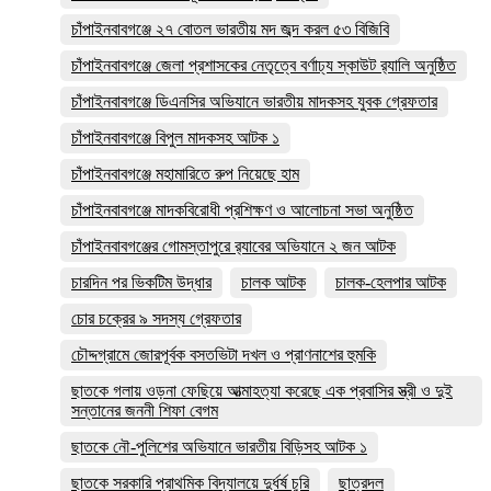
চাঁপাইনবাবগঞ্জে ২৭ বোতল ভারতীয় মদ জব্দ করল ৫৩ বিজিবি
চাঁপাইনবাবগঞ্জে জেলা প্রশাসকের নেতৃত্বে বর্ণাঢ্য স্কাউট র‍্যালি অনুষ্ঠিত
চাঁপাইনবাবগঞ্জে ডিএনসির অভিযানে ভারতীয় মাদকসহ যুবক গ্রেফতার
চাঁপাইনবাবগঞ্জে বিপুল মাদকসহ আটক ১
চাঁপাইনবাবগঞ্জে মহামারিতে রুপ নিয়েছে হাম
চাঁপাইনবাবগঞ্জে মাদকবিরোধী প্রশিক্ষণ ও আলোচনা সভা অনুষ্ঠিত
চাঁপাইনবাবগঞ্জের গোমস্তাপুরে র‍্যাবের অভিযানে ২ জন আটক
চারদিন পর ভিকটিম উদ্ধার
চালক আটক
চালক-হেলপার আটক
চোর চক্রের ৯ সদস্য গ্রেফতার
চৌদ্দগ্রামে জোরপূর্বক বসতভিটা দখল ও প্রাণনাশের হুমকি
ছাতকে গলায় ওড়না ফেছিয়ে আত্মাহত্যা করেছে এক প্রবাসির স্ত্রী ও দুই
সন্তানের জননী শিফা বেগম
ছাতকে নৌ-পুলিশের অভিযানে ভারতীয় বিড়িসহ আটক ১
ছাতকে সরকারি প্রাথমিক বিদ্যালয়ে দুর্ধর্ষ চুরি
ছাত্রদল