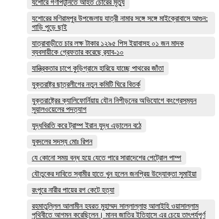
যশোরে গণপিটুনিতে আহত চোরের মৃত্যু
যশোরের মণিরামপুর উপজেলায় যাত্রী নামার সঙ্গে সঙ্গে মাইক্রোবাসে আগুন:
গাড়ি পুড়ে ছাই
যাত্রাবাড়ীতে চার লক্ষ টাকার ১২৯৫ পিস ইয়াবাসহ ০১ জন মাদক
ব্যবসায়ীকে গ্রেফতার করেছে র‌্যাব-১০
যান্ত্রিকতার চাপে কুড়িগ্রামে হারিয়ে যাচ্ছে পাথরের জাঁতা
যুক্তরাষ্ট্র ছাত্রলীগের নতুন কমিটি ঘিরে বিতর্ক
যুক্তরাষ্ট্রের ক্যালিফোর্নিয়ায় যৌন নিপীড়নের অভিযোগে কংগ্রেসম‍্যন
সুয়ালওয়েলের পদত্যাগ
যুদ্ধবিরতি করে ট্রাম্প ইরান যুদ্ধ এড়ালেন বঠে
যুবদলের সদস্য মোঃ রিপন
যে কোনো সময় বন্ধ হয়ে যেতে পারে সারাদেশের পেট্রোল পাম্প
যৌতুকের দাবিতে স্বামীর হাতে খুন হলেন জনপ্রিয় উদ্যোক্তা সুমাইয়া
রংপুরে নারীর পায়ের রগ কেটে হত্যা
রহমাতুল্লিল আলামীন হযরত মুহাম্মদ সাল্লাল্লাহু আলাইহি ওয়াসাল্লাম
পৃথিবীতে আগমন করেছিলেন। মানব জাতির ইতিহাসে এর চেয়ে তাৎপর্যপূর্ণ