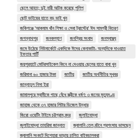
ছেলে আহত; দুই নারী আটক করেছে পুলিশ
ছোট ভাইয়ের হাতে বড় ভাই খুন
জকিগঞ্জে 'আকমাম খাঁন শিক্ষা ও সেবা ট্রাস্টের' ঈদ সামগ্রী বিতরণ
জগন্নাথপুর
জনকল্যাণ
জনপ্রিয় সংবাদ
জনস্বাস্থ্য
জমে উঠেছে নিউমার্কেটে একদিকে ঈদের কেনাকাটা- অন্যদিকে দাওয়াত
ইফতার পার্টি
জয়পুরহাটে মোটরসাইকেল কিনে না দেওয়ায় ছেলের হাতে বাবা খুন
জরিমানা ৬০ হাজার টাকা
জাতীয়
জাতীয় অর্থনীতির সুখবর
জান্নাতুল নিসা ইরা
জামালপুরে স্বামীকে গাছে বেঁধে স্ত্রীকে ধর্ষণ: ৩ জনের মৃত্যুদণ্ড
জাহাজ থেকে ৩৭ হাজার লিটার ডিজেল উদ্ধার
জিরো ওয়েটিং টাইমে চট্টগ্রাম বন্দর
জুলাইযোদ্ধা
জুলাইযোদ্ধা তাহরিমা জান্নাত
জ্বালানি তেল বন্টনে প্রশংসায় ভাসছেন
জ্বালানি সংকটে দিশেহারা ভাড়ায় চালিত বাইকচালকরা