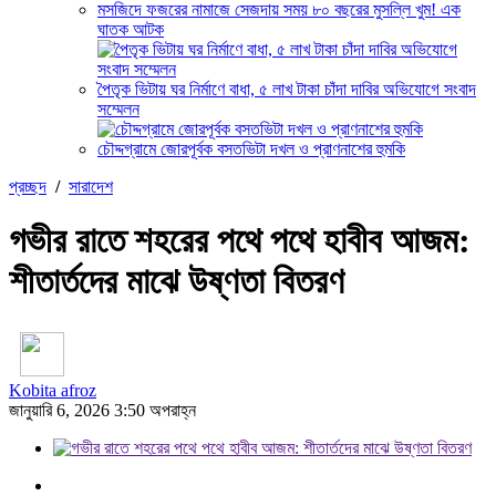
মসজিদে ফজরের নামাজে সেজদায় সময় ৮০ বছরের মুসল্লি খুম! এক
ঘাতক আটক
পৈতৃক ভিটায় ঘর নির্মাণে বাধা, ৫ লাখ টাকা চাঁদা দাবির অভিযোগে সংবাদ
সম্মেলন
চৌদ্দগ্রামে জোরপূর্বক বসতভিটা দখল ও প্রাণনাশের হুমকি
প্রচ্ছদ
/
সারাদেশ
গভীর রাতে শহরের পথে পথে হাবীব আজম:
শীতার্তদের মাঝে উষ্ণতা বিতরণ
Kobita afroz
জানুয়ারি 6, 2026 3:50 অপরাহ্ন