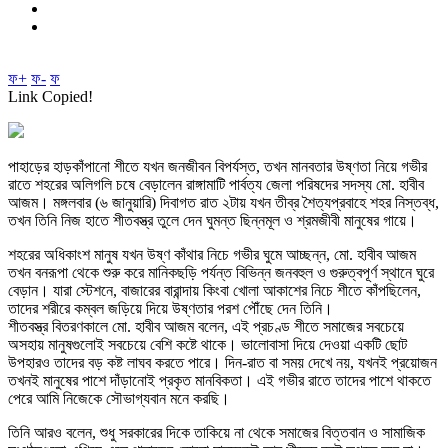
ফ+
ফ-
ফ
Link Copied!
পাহাড়ের হাড়কাঁপানো শীতে যখন জনজীবন বিপর্যস্ত, তখন মানবতার উষ্ণতা নিয়ে গভীর
রাতে শহরের অলিগলি চষে বেড়ালেন রাঙ্গামাটি পার্বত্য জেলা পরিষদের সদস্য মো. হাবীব
আজম। মঙ্গলবার (৬ জানুয়ারি) দিবাগত রাত ২টায় যখন তীব্র শৈত্যপ্রবাহে শহর নিস্তব্ধ,
তখন তিনি নিজ হাতে শীতবস্ত্র তুলে দেন ঘুমন্ত ছিন্নমূল ও শ্রমজীবী মানুষের গায়ে।
শহরের অধিকাংশ মানুষ যখন উষ্ণ কাঁথার নিচে গভীর ঘুমে আচ্ছন্ন, মো. হাবীব আজম
তখন বনরূপা থেকে শুরু করে মানিকছড়ি পর্যন্ত বিভিন্ন জনবহুল ও গুরুত্বপূর্ণ স্থানে ঘুরে
বেড়ান। যারা স্টেশনে, বাজারের বারান্দায় কিংবা খোলা আকাশের নিচে শীতে কাঁপছিলেন,
তাদের শরীরে কম্বল জড়িয়ে দিয়ে উষ্ণতার পরশ পৌঁছে দেন তিনি।
​শীতবস্ত্র বিতরণকালে মো. হাবীব আজম বলেন, এই প্রচণ্ড শীতে সমাজের সবচেয়ে
অসহায় মানুষগুলোই সবচেয়ে বেশি কষ্টে থাকে। ভালোবাসা দিয়ে দেওয়া একটি ছোট
উপহারও তাদের বড় কষ্ট লাঘব করতে পারে। দিন-রাত বা সময় দেখে নয়, যখনই প্রয়োজন
তখনই মানুষের পাশে দাঁড়ানোই প্রকৃত মানবিকতা। এই গভীর রাতে তাদের পাশে থাকতে
পেরে আমি নিজেকে সৌভাগ্যবান মনে করছি।
​তিনি আরও বলেন, শুধু সরকারের দিকে তাকিয়ে না থেকে সমাজের বিত্তবান ও সামাজিক