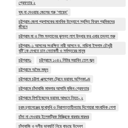
গ্রেফতার ২
ঘুষ না দেওয়ায় জেলের গরু ‘গায়েব’
চট্টগ্রাম জেলা প্রশাসকের মানবিক উদ্যোগে স্বস্তি ফিরল শ্রমিকদের
জীবনে
চট্টগ্রাম মা ও শিশু সন্তানের ঝুলন্ত লাশ উদ্ধার ফর এবার তদন্ত শুরু
চট্টগ্রাম–১ আসনের সংরক্ষিত নারী আসনে ড. নাছিমা ইসলাম চৌধুরী
বৃষ্টি’কে দেখতে চান নেতাকর্মী ও সর্বস্তরের মানুষ
চট্টগ্রাম১
চট্টগ্রামে ১০৪২ লিটার সয়াবিন তেল জব্দ
চট্টগ্রামে অবৈধ মজুদ
চট্টগ্রামে চট্টলা এক্সপ্রেস ট্রেনে ভয়াবহ অগ্নিকাণ্ড
চট্টগ্রামে চাঁদাবাজি মামলার আসামি মুজিব গ্রেফতার
চট্টগ্রামে বিপণিকেন্দ্রে ভয়াবহ আগুনে নিহত- ২
চরম চ্যালেঞ্জের মুখোমুখি ও নিরাপত্তাহীনতায় দিশেহারা সাংবাদিক পেশা
চাঁদা না দেওয়ায় ইলেকট্রিক মিস্ত্রিকে বারবার মারধর
চাঁদাবাজি ও দলীয় ভাবমূর্তি নিয়ে বাড়ছে উদ্বেগ