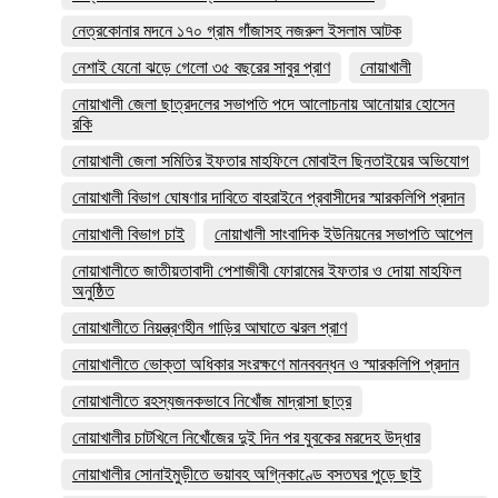
নেত্রকোনার মদনে ১৭০ গ্রাম গাঁজাসহ নজরুল ইসলাম আটক
নেশাই যেনো ঝড়ে গেলো ৩৫ বছরের সাবুর প্রাণ
নোয়াখালী
নোয়াখালী জেলা ছাত্রদলের সভাপতি পদে আলোচনায় আনোয়ার হোসেন
রকি
নোয়াখালী জেলা সমিতির ইফতার মাহফিলে মোবাইল ছিনতাইয়ের অভিযোগ
নোয়াখালী বিভাগ ঘোষণার দাবিতে বাহরাইনে প্রবাসীদের স্মারকলিপি প্রদান
নোয়াখালী বিভাগ চাই
নোয়াখালী সাংবাদিক ইউনিয়নের সভাপতি আপেল
নোয়াখালীতে জাতীয়তাবাদী পেশাজীবী ফোরামের ইফতার ও দোয়া মাহফিল
অনুষ্ঠিত
নোয়াখালীতে নিয়ন্ত্রণহীন গাড়ির আঘাতে ঝরল প্রাণ
নোয়াখালীতে ভোক্তা অধিকার সংরক্ষণে মানববন্ধন ও স্মারকলিপি প্রদান
নোয়াখালীতে রহস্যজনকভাবে নিখোঁজ মাদ্রাসা ছাত্র
নোয়াখালীর চাটখিলে নিখোঁজের দুই দিন পর যুবকের মরদেহ উদ্ধার
নোয়াখালীর সোনাইমুড়ীতে ভয়াবহ অগ্নিকাণ্ডে বসতঘর পুড়ে ছাই