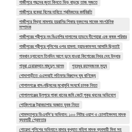
গাজীপুরে পছন্দের জুতা কিনতে ভিড় বাড়ছে তাজ সুজতে
গাজীপুরে বকেয়া বিলের দাবিতে শ্রমিকদের কর্মবিরতি
গাজীপুরে মিথ্যা মামলায় হয়রানির শিকার যুবদলের সাবেক সাংগঠনিক
সম্পাদক
গাজীপুরের শ্রীপুরে নব বিএনপির দালালের তান্ডবে দীশেহারা এক কৃষক পরিবার
গাজীপুরের শ্রীপুরে পুলিশের ওপর হামলা: হ্যান্ডকাফসহ আসামি ছিনতাই
গাবখান চ্যানেলে তিনদিন আগে ডুবে যাওয়া কিশোরের নিথর দেহ উদ্ধার
গাবুরা চেয়ারম্যান মাছুদুল আলম
গৃহবধূর রহস্যজনক মৃত্যু
গোদাগাড়ীতে এএসআই লতিফার বিরুদ্ধে ঘুষ বাণিজ্যে
গোপালগঞ্জে বাস-নছিমনের মুখোমুখি সংঘর্ষে চালক নিহত
গোপালগঞ্জের উলপুরে পাকা ধানের জমি কেটে পুকুর খননের অভিযোগ
গোবিন্দগঞ্জে ট্রাকচাপায় অজ্ঞাত যুবক নিহত
গোমস্তাপুরে ডিএনসি’র অভিযান: ১০০ লিটার ওয়াশ ও চোলাইমদসহ মাদক
ব্যবসায়ী গ্রেফতার
গোয়েন্দা পুলিশের অভিযানে মান্দার কুখ্যাত মহিলা মাদক ব্যবসায়ী মিনা সহ