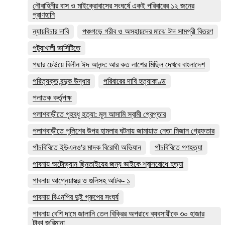
নৌবাহিনীর বাস ও মাইক্রোবাসের সংঘর্ষে একই পরিবারের ১২ জনের
প্রাণহানি
ন্যায়বিচার দাবি
পঞ্চগড়ে গরীব ও অসহায়দের মাঝে ঈদ সামগ্রী বিতরণ
পটুয়াখালী ভার্সিটিতে
পদ্মার ঢেউয়ে বিলীন ঈদ আনন্দ: আর কত লাশের মিছিল দেখবে বাংলাদেশ
পরিত্যক্ত বন্দুক উদ্ধার
পরিবারের দাবি হত্যাকাণ্ড
পলাতক কর্তৃপক্ষ
পলাশবাড়ীতে গৃহবধূ হত্যা: মূল আসামি স্বামী গ্রেপ্তার
পলাশবাড়ীতে পুলিশের উপর হামলার ঘটনায় জামায়াত নেতা মিজান গ্রেফতার
পাঁচবিবিতে ইউএনও'র মাদক বিরোধী অভিযান
পাঁচবিবিতে গণহত্যা
পাবনায় অটোভ্যান ছিনতাইয়ের জন্য ভাইকে শ্বাসরোধে হত্যা
পাবনায় আগ্নেয়াস্ত্র ও গুলিসহ আটক- ১
পাবনায় বিএনপির দুই গ্রুপের সংঘর্ষ
পাবনায় বেশি দামে জালানি তেল বিক্রির অপরাধে ব্যবসায়ীকে ৩০ হাজার
টাকা জরিমানা