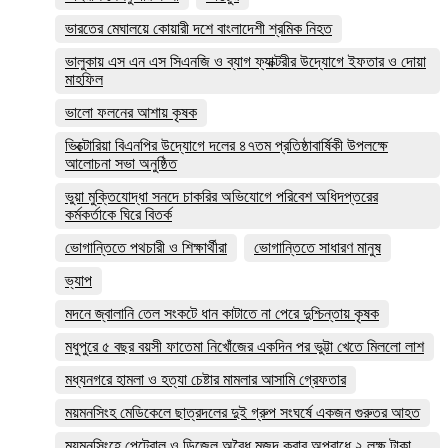
ভারতের মেঘালয়ে কোয়ারী দশে বাংলাদেশী শ্রমিক নিহত
ভালুকায় এস এন এস সিএনজি ও ব্যাগ ফ্যাক্টরীর উদ্যোগে ইফতার ও দোয়া
মাহফিল
ভালো ফলনের আশায় কৃষক
ভিক্টোরিয়া বিএনপির উদ্যোগে দলের ৪৭তম প্রতিষ্ঠাবার্ষিকী উপলক্ষে
আলোচনা সভা অনুষ্ঠিত
ভুয়া মুক্তিযোদ্ধা সনদে চাকরির অভিযোগে পরিবেশ অধিদপ্তরের
কর্মকর্তাকে ঘিরে বিতর্ক
ভোগান্তিতে পথচারী ও শিক্ষার্থীরা
ভোগান্তিতে সাধারণ মানুষ
ভ্যাপ
মদনে জ্বালানি তেল সংকটে ধান কাটাতে না পেরে দুশ্চিন্তায় কৃষক
মধুপুরে ৫ বছর বয়সী ফাতেমা নিখোঁজের একদিন পর ভুট্টা খেতে মিললো লাশ
মধ্যনগরে হামলা ও হত্যা চেষ্টার মামলার আসামি গ্রেফতার
ময়মনসিংহ মেডিকেলে ছাত্রদলের দুই গ্রুপ সংঘর্ষে একজন গুরুতর আহত
ময়মনসিংহে পেট্রোল ও ডিজেল অবৈধ মজুদ করার অপরাধে ২ লক্ষ টাকা