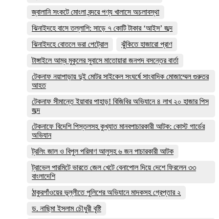
জ্বালানি সংকটে মোংলা বন্দরে পণ্য খালাসে অচলাবস্থা
ঝিনাইদহে বাসে তল্লাশি: সাড়ে ৭ কোটি টাকার ‘আইস’ জব্দ
ঝিনাইদহে বোতলে ভরা পেট্রোল
ঝুঁকিতে হাজারো প্রাণ
টাঙ্গাইলে আম্র মুকুলের সুবাসে মাতোয়ারা জনপদ বসন্তের বার্তা
টেকনাফ নয়াপাড়ায় দুই মোটর সাইকেল সংঘর্ষে সাংবাদিক মোজাম্মেল গুরুতর
আহত
টেকনাফ সীমান্তে ইয়াবার পাহাড়! বিজিবির অভিযানে ৪ লাখ ২০ হাজার পিস
জব্দ
টেকনাফে বিদেশি পিস্তলসহ কুখ্যাত মানবপাচারকারী আটক: কোস্ট গার্ডের
অভিযান
ট্রলিং জাল ও বিপুল পরিমাণ আলুসহ ৬ জন পাচারকারী আটক
ট্রাভেল পারমিটে ভারতে জেল খেটে বেনাপোল দিয়ে দেশে ফিরলেন ৩৩
বাংলাদেশি
ঠাকুরগাঁওয়ের ভূল্লীতে পুলিশের অভিযানে মাদকসহ গ্রেপ্তার ২
ড. নাছিমা ইসলাম চৌধুরী বৃষ্টি