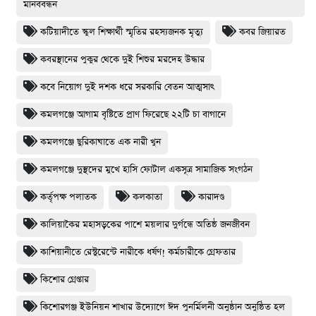
মানববন্ধন
কটিয়াদীতে স্কুল শিক্ষার্থী স্মৃতির রহস্যজনক মৃত্যু
কবর জিয়ারত
কবরস্থানের পুকুর থেকে দুই শিশুর মরদেহ উদ্ধার
কবে নিয়োগ দুই দশক ধরে সরকারি বেতন আত্মসাৎ
কমলগঞ্জে আগাম বৃষ্টিতে প্রাণ ফিরেছে ২২টি চা বাগানে
কমলগঞ্জে ছুরিকাঘাতে এক নারী খুন
কমলগঞ্জে দুস্থদের মুখে হাসি ফোটাল একসূত্র সামাজিক সংগঠন
কর্তৃপক্ষ পলাতক
কলকাতা
কারাদণ্ড
কালিয়াকৈর মহাসড়কের পাশে ময়লার দুর্গন্ধে অতিষ্ঠ জনজীবন
কাশিয়ানীতে রেস্টুরেন্টে নারীকে ধর্ষণ! কর্মচারীকে গ্রেফতার
কিশোর গ্রেপ্তার
কিশোরগঞ্জ ইউনিয়ন শাখার উদ্যোগে ঈদ পুনর্মিলনী অনুষ্ঠান অনুষ্ঠিত হল