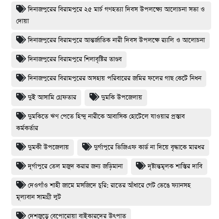
দিনাজপুরের ‎বিরামপুরে ২৫ মার্চ গণহত্যা দিবস উপলক্ষ্যে আলোচনা সভা ও
দোয়া
দিনাজপুরের বিরামপুরে আন্তর্জাতিক নারী দিবস উপলক্ষে র‍্যালি ও আলোচনা
দিনাজপুরের বিরামপুরে শিলাবৃষ্টির তাণ্ডব
দিনাজপুরের বিরামপুরের অসহায় পরিবারের জমির ফলের গাছ কেটে নিধন
দুই আসামি গ্রেফতার
দুমকি উপজেলায়
দুমকিতে ঋণ পেতে হিন্দু নারীকে আবাসিক হোটেলে যাওয়ার প্রস্তাব
কর্মকর্তার
দুমকী উপজেলায়
দুর্গাপুরে ভিজিএফ কার্ড না দিয়ে বৃদ্ধাকে মারধর
দূর্গাপুরে তেল মজুদ করার জন্য জড়িমানা
দৃষ্টান্তমূলক শাস্তির দাবি
দেওগাঁও শাহী জামে মসজিদে চুরি: রাতের আঁধারে গেট ভেঙে ফ্যানসহ
মূল্যবান সামগ্রী লুট
দেশজুড়ে বেপোরোয়া বাইকারদের উৎপাত