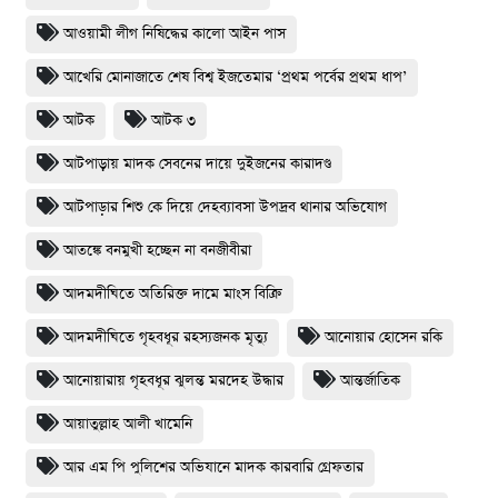
আওয়ামী লীগ নিষিদ্ধের কালো আইন পাস
আখেরি মোনাজাতে শেষ বিশ্ব ইজতেমার ‘প্রথম পর্বের প্রথম ধাপ’
আটক
আটক ৩
আটপাড়ায় মাদক সেবনের দায়ে দুইজনের কারাদণ্ড
আটপাড়ার শিশু কে দিয়ে দেহব্যাবসা উপদ্রব থানার অভিযোগ
আতঙ্কে বনমুখী হচ্ছেন না বনজীবীরা
আদমদীঘিতে অতিরিক্ত দামে মাংস বিক্রি
আদমদীঘিতে গৃহবধূর রহস্যজনক মৃত্যু
আনোয়ার হোসেন রকি
আনোয়ারায় গৃহবধূর ঝুলন্ত মরদেহ উদ্ধার
আন্তর্জাতিক
আয়াতুল্লাহ আলী খামেনি
আর এম পি পুলিশের অভিযানে মাদক কারবারি গ্রেফতার