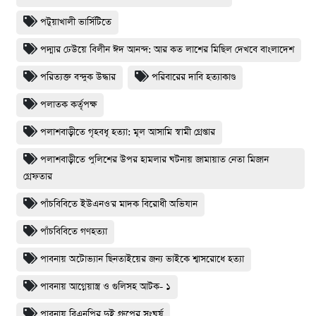
পটুয়াখালী ভার্সিটিতে
পদ্মার ঢেউয়ে বিলীন ঈদ আনন্দ: আর কত লাশের মিছিল দেখবে বাংলাদেশ
পরিত্যক্ত বন্দুক উদ্ধার
পরিবারের দাবি হত্যাকাণ্ড
পলাতক কর্তৃপক্ষ
পলাশবাড়ীতে গৃহবধূ হত্যা: মূল আসামি স্বামী গ্রেপ্তার
পলাশবাড়ীতে পুলিশের উপর হামলার ঘটনায় জামায়াত নেতা মিজান
গ্রেফতার
পাঁচবিবিতে ইউএনও'র মাদক বিরোধী অভিযান
পাঁচবিবিতে গণহত্যা
পাবনায় অটোভ্যান ছিনতাইয়ের জন্য ভাইকে শ্বাসরোধে হত্যা
পাবনায় আগ্নেয়াস্ত্র ও গুলিসহ আটক- ১
পাবনায় বিএনপির দুই গ্রুপের সংঘর্ষ