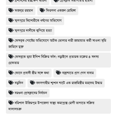
প্রশাসনের হস্তক্ষেপ কামনা
প্রেসক্লাব সভাপতি'র হামলা
ফজলুর রহমান
ফিরলনা একজন রোহিঙ্গা
ফুলপুরে কিশোরীকে ধর্ষণের অভিযোগ
ফুলপুরে দাদীকে কুপিয়ে হত্যা
ফেসবুক পোস্টের অভিযোগে আটক ভোলার নারী জামায়াত কর্মী সাওদা সুমি
জামিনে মুক্ত
ফেসবুকে ভুয়া ইলিশ বিক্রির ফাঁদ: নড়াইলে প্রতারক চক্রের ৪ সদস্য
গ্রেফতার
ফোনে প্রবাসী স্ত্রীর সঙ্গে কথা
বজ্রাঘাতে প্রাণ গেল বাবার
বড়দিন
বদলগাছীর শ্মশান ঘাটে এক রাজমিস্ত্রীর মরদেহ উদ্ধার
বরগুনা প্রেসক্লাবের নির্বাচন
বরিশাল উজিরপুর উপজেলা স্বাস্থ্য কমপ্লেক্স রোগী ভাগাতে সক্রিয়
দালালচক্র