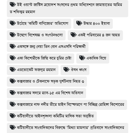
উই ওয়ান্ট জাস্টিস ত্রয়োদশ সংসদের প্রথম অধিবেশনে জামায়াতের আমির
ড শফিকুর রহমান
উঠেছে ‘কমিটি বাণিজ্যের’ অভিযোগ
উদ্ধার ৪০০ ইয়াবা
উদ্বেগে বিশেষজ্ঞ ও সংগঠনগুলো
একই পরিবারের ৪ জন আহত
একসঙ্গে জন্ম নেয়া তিন বোন এসএসসি পরিক্ষার্থী
একা কিশোরীকে জিম্মি করে চুরির চেষ্টা
একাধিক বিয়ে
এডভোকেট ফজলুর রহমান
ঔষধ ধ্বংস
কক্সবাজার ও টেকনাফে সড়ক দুর্ঘটনায় নিহত ৩
কক্সবাজার সদরে র‍্যাব-১৫ এর বিশেষ অভিযান
কক্সবাজারে নাফ নদীর তীরে মাইন বিস্ফোরণে পা বিচ্ছিন্ন রোহিঙ্গা কিশোরের
কটিয়াদীতে আইনশৃঙ্খলা কমিটির মাসিক সভা অনুষ্ঠিত
কটিয়াদীতে সাংবাদিকদের বিরুদ্ধে ‘মিথ্যা মামলার’ প্রতিবাদে সাংবাদিকদের