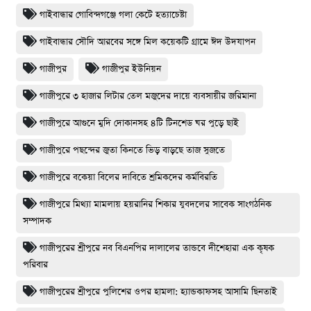
গাইবান্ধার গোবিন্দগঞ্জে গলা কেটে হত্যাচেষ্টা
গাইবান্ধার সৌদি আরবের সঙ্গে মিল কয়েকটি গ্রামে ঈদ উদযাপন
গাজীপুর
গাজীপুর ইউনিয়ন
গাজীপুরে ৩ হাজার লিটার তেল মজুদের দায়ে ব্যবসায়ীর জরিমানা
গাজীপুরে আগুনে মুদি দোকানসহ ৪টি টিনশেড ঘর পুড়ে ছাই
গাজীপুরে পছন্দের জুতা কিনতে ভিড় বাড়ছে তাজ সুজতে
গাজীপুরে বকেয়া বিলের দাবিতে শ্রমিকদের কর্মবিরতি
গাজীপুরে মিথ্যা মামলায় হয়রানির শিকার যুবদলের সাবেক সাংগঠনিক
সম্পাদক
গাজীপুরের শ্রীপুরে নব বিএনপির দালালের তান্ডবে দীশেহারা এক কৃষক
পরিবার
গাজীপুরের শ্রীপুরে পুলিশের ওপর হামলা: হ্যান্ডকাফসহ আসামি ছিনতাই