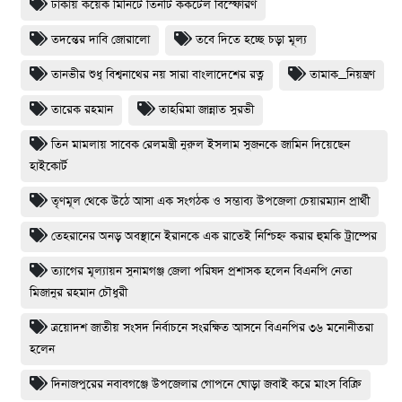
ঢাকায় কয়েক মিনিটে তিনটি ককটেল বিস্ফোরণ
তদন্তের দাবি জোরালো
তবে দিতে হচ্ছে চড়া মূল্য
তানভীর শুধু বিশ্বনাথের নয় সারা বাংলাদেশের রত্ন
তামাক_নিয়ন্ত্রণ
তারেক রহমান
তাহরিমা জান্নাত সুরভী
তিন মামলায় সাবেক রেলমন্ত্রী নুরুল ইসলাম সুজনকে জামিন দিয়েছেন
হাইকোর্ট
তৃণমূল থেকে উঠে আসা এক সংগঠক ও সম্ভাব্য উপজেলা চেয়ারম্যান প্রার্থী
তেহরানের অনড় অবস্থানে ইরানকে এক রাতেই নিশ্চিহ্ন করার হুমকি ট্রাম্পের
ত্যাগের মূল্যায়ন সুনামগঞ্জ জেলা পরিষদ প্রশাসক হলেন বিএনপি নেতা
মিজানুর রহমান চৌধুরী
ত্রয়োদশ জাতীয় সংসদ নির্বাচনে সংরক্ষিত আসনে বিএনপির ৩৬ মনোনীতরা
হলেন
দিনাজপুরের নবাবগঞ্জে উপজেলার গোপনে ঘোড়া জবাই করে মাংস বিক্রি