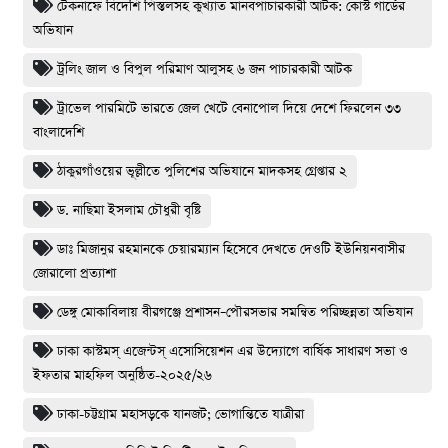
টেকনাফে বিদেশি পিস্তলসহ কুখ্যাত মানবপাচারকারী আটক: কোস্ট গার্ডের
অভিযান
ট্রলিং জাল ও বিপুল পরিমাণ আলুসহ ৬ জন পাচারকারী আটক
ট্রাভেল পারমিটে ভারতে জেল খেটে বেনাপোল দিয়ে দেশে ফিরলেন ৩৩
বাংলাদেশি
ঠাকুরগাঁওয়ের ভূল্লীতে পুলিশের অভিযানে মাদকসহ গ্রেপ্তার ২
ড. নাছিমা ইসলাম চৌধুরী বৃষ্টি
ডাঃ মিজানুর রহমানকে চেয়ারম্যান হিসেবে দেখতে দেওটি ইউনিয়নবাসীর
জোরালো প্রত্যাশা
ডেঙ্গু মোকাবিলায় বীরগঞ্জে প্রশাসন–পৌরসভার সমন্বিত পরিচ্ছন্নতা অভিযান
ঢাকা কাস্টমস্ এজেন্টস্ এসোসিয়েশন এর উদ্যোগে বার্ষিক সাধারণ সভা ও
ইফতার মাহফিল অনুষ্ঠিত-২০২৫/২৬
ঢাকা-চট্টগ্রাম মহাসড়কে যানজট; ভোগান্তিতে যাত্রীরা