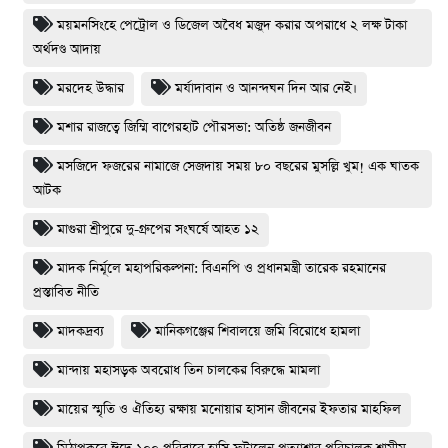
ময়মনসিংহে পেট্রোল ও ডিজেল অবৈধ মজুদ করার অপরাধে ২ লক্ষ টাকা
অর্থদণ্ড আদায়
মরদেহ উদ্ধার
মর্যাদাবান ও আনন্দঘন দিন আর নেই।
মশার রাজত্বে জিম্মি বাগেরহাট পৌরসভা: অতিষ্ঠ জনজীবন
মসজিদে ফজরের নামাজে সেজদায় সময় ৮০ বছরের মুসল্লি খুম! এক ঘাতক
আটক
মাগুরা শ্রীপুরে দু-গ্রুপের সংঘর্ষে আহত ১২
মাদক নির্মূলে মহাপরিকল্পনা: বিএনপি ও প্রধানমন্ত্রী তারেক রহমানের
প্রস্তাবিত নীতি
মাদকদ্রব্য
মানিকগঞ্জের শিবালয়ে জমি বিরোধে হামলা
মান্দায় মহাসড়ক অবরোধ তিন চালকের বিরুদ্ধে মামলা
মায়ের স্মৃতি ও ঐতিহ্য রক্ষায় মনোয়ার হাসান জীবনের ইফতার মাহফিল