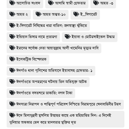
আলোচিত সংবাদ
আসামি স্বামী গ্রেফতার
আহত -৩
আহত ২
আহত অন্তত-১০
ই_সিগারেট
ই-সিগারেট নিষিদ্ধের ধারা বাতিল: জনস্বাস্থ্য ঝুঁকিতে
ইন্ডিয়ান ভিসার নামে প্রতারণা
ইয়াবা ও মোটরসাইকেল উদ্ধার
ইরানের সর্বোচ্চ নেতা আয়াতুল্লাহ আলী খামেনির মৃত্যুর দাবি
ইলেকট্রিক বিস্ফোরক
ঈদগাঁও থানা পুলিশের অভিযানে ইয়াবাসহ গ্রেফতার- ১
ঈদগাঁওতে অপহরণের ঘটনায় তিন অভিযুক্ত আটক
ঈদগাঁওতে বসতঘরে ডাকাতি: নগদ টাকা
ঈদযাত্রা নিরাপদ ও শান্তিপূর্ণ পরিবেশ নিশ্চিতে বিরামপুরে সেনাবাহিনীর টহল
ঈদে মিলাদুন্নবী মুসলিম উম্মাহর কাছে এক মহিমান্বিত দিন। এ দিনেই
দুনিয়ার অন্ধকার ভেদ করে মানবতার মুক্তির দূত