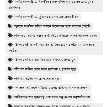
নওগাঁর বদলগাছিতে শিক্ষার্থীদের সঙ্গে পুলিশ সুপারের সচেতনতামূলক
মতবিনিময়
নওগাঁর বদলগাছীতে দুর্বৃত্তদের হামলায় ভ্যানচালক নিহত
নড়াইলে সংরক্ষিত মহিলা আসনে আলোচনার তুঙ্গে রয়েছেন টুকটুকি
নবীনগর টু আশুগঞ্জ সড়কে ভারী বৃষ্টিতে ক্ষতিগ্রস্থ এলাকা পরিদর্শন এমপির
নবীনগরে দুই সাংবাদিকের বিরুদ্ধে মিথ্যা মামলার প্রতিবাদে মানববন্ধন
অনুষ্ঠিত
নবীনগরে নৌকায় বসা নিয়ে দ্ধন্ধে ঘুষিতে ১ জনের মৃত্যু
নবীনগরে রাধিকা রোডে সড়ক দূর্ঘটনায় ২ যুবকের মৃত্যু
নবীনগরে সাপের কামড়ে কিশোরের মৃত্যু
নলডাঙ্গায় জমি দখল ও মিথ্যা মামলার অভিযোগে সংবাদ সম্মেলন
নাগরিকত্বের জন্য যুক্তরাষ্ট্রে এসে সন্তান জন্ম দেওয়া অনুমোদিত নয়
নাচোলে ডিএনসির অভিযান ৮০ লিটার চোলাইমদ ও ১৪০০ লিটার