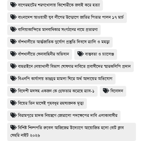
বাগেরহাটের শরণখোলায় কিশোরীকে জবাই করে হত্যা
বাংনাদেশ আওয়ামী যুব লীগের ঊদ‍্যোগে জাতির পিতার পালন ১৭ মার্চ
বালিয়াকান্দিতে মানবাধিকার সংগঠনের নামে প্রতারণা
বাঁশখালী‌তে আর্ন্তজা‌তিক দু‌র্যোগ প্রস্তু‌তি দিব‌সে র‌্যালি ও মহড়া
বাঁশখালীতে সেনাবাহিনীর অভিযান
বাস্তবতা ও চ্যালেঞ্জ
বাহরাইনে নোয়াখালী বিভাগ ঘোষণার দাবিতে প্রবাসীদের স্মারকলিপি প্রদান
বিএনপি কার্যালয় ভাঙচুর মামলা ঘিরে অর্থ আদায়ের অভিযোগ
বিদেশী মদসহ একজন কে গ্রেফতার করেছে র‌্যাব-১
বিনোদন
বিয়ের তিন মাসেই গৃহবধূর রহস্যজনক মৃত্যু
বিরামপুরে মাদক নিয়ন্ত্রণে জোরালো পদক্ষেপের দাবি এলাকাবাসীর
বিশিষ্ট শিল্পপতি রুবেল আজিজের উদ্যোগে আয়োজিত হলো বোট ক্লাব
সেহরি নাইট ২০২৬