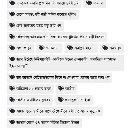
ছাতকে সরকারি প্রাথমিক বিদ্যালয়ে দুর্ধর্ষ চুরি
ছাত্রদল
ছেলে আহত; দুই নারী আটক করেছে পুলিশ
ছোট ভাইয়ের হাতে বড় ভাই খুন
জকিগঞ্জে 'আকমাম খাঁন শিক্ষা ও সেবা ট্রাস্টের' ঈদ সামগ্রী বিতরণ
জগন্নাথপুর
জনকল্যাণ
জনপ্রিয় সংবাদ
জনস্বাস্থ্য
জমে উঠেছে নিউমার্কেটে একদিকে ঈদের কেনাকাটা- অন্যদিকে দাওয়াত
ইফতার পার্টি
জয়পুরহাটে মোটরসাইকেল কিনে না দেওয়ায় ছেলের হাতে বাবা খুন
জরিমানা ৬০ হাজার টাকা
জাতীয়
জাতীয় অর্থনীতির সুখবর
জান্নাতুল নিসা ইরা
জামালপুরে স্বামীকে গাছে বেঁধে স্ত্রীকে ধর্ষণ: ৩ জনের মৃত্যুদণ্ড
জাহাজ থেকে ৩৭ হাজার লিটার ডিজেল উদ্ধার