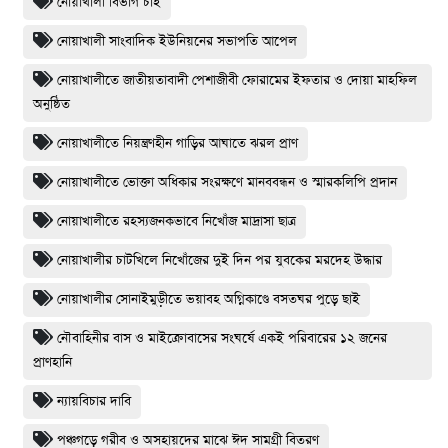
নোয়াখালী বিভাগ চাই
নোয়াখালী সাংবাদিক ইউনিয়নের সভাপতি আপেল
নোয়াখালীতে জাতীয়তাবাদী পেশাজীবী ফোরামের ইফতার ও দোয়া মাহফিল
অনুষ্ঠিত
নোয়াখালীতে নিয়ন্ত্রণহীন গাড়ির আঘাতে ঝরল প্রাণ
নোয়াখালীতে ভোক্তা অধিকার সংরক্ষণে মানববন্ধন ও স্মারকলিপি প্রদান
নোয়াখালীতে রহস্যজনকভাবে নিখোঁজ মাদ্রাসা ছাত্র
নোয়াখালীর চাটখিলে নিখোঁজের দুই দিন পর যুবকের মরদেহ উদ্ধার
নোয়াখালীর সোনাইমুড়ীতে ভয়াবহ অগ্নিকাণ্ডে বসতঘর পুড়ে ছাই
নৌবাহিনীর বাস ও মাইক্রোবাসের সংঘর্ষে একই পরিবারের ১২ জনের
প্রাণহানি
ন্যায়বিচার দাবি
পঞ্চগড়ে গরীব ও অসহায়দের মাঝে ঈদ সামগ্রী বিতরণ