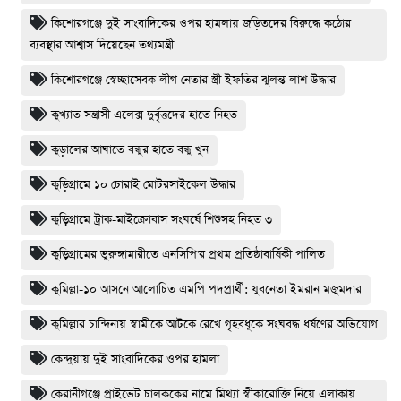
কিশোরগঞ্জে দুই সাংবাদিকের ওপর হামলায় জড়িতদের বিরুদ্ধে কঠোর
ব্যবস্থার আশ্বাস দিয়েছেন তথ্যমন্ত্রী
কিশোরগঞ্জে স্বেচ্ছাসেবক লীগ নেতার স্ত্রী ইফতির ঝুলন্ত লাশ উদ্ধার
কুখ্যাত সন্ত্রাসী এলেক্স দুর্বৃত্তদের হাতে নিহত
কুড়ালের আঘাতে বন্ধুর হাতে বন্ধু খুন
কুড়িগ্রামে ১০ চোরাই মোটরসাইকেল উদ্ধার
কুড়িগ্রামে ট্রাক-মাইক্রোবাস সংঘর্ষে শিশুসহ নিহত ৩
কুড়িগ্রামের ভুরুঙ্গামারীতে এনসিপি'র প্রথম প্রতিষ্ঠাবার্ষিকী পালিত
কুমিল্লা-১০ আসনে আলোচিত এমপি পদপ্রার্থী: যুবনেতা ইমরান মজুমদার
কুমিল্লার চান্দিনায় স্বামীকে আটকে রেখে গৃহবধূকে সংঘবদ্ধ ধর্ষণের অভিযোগ
কেন্দুয়ায় দুই সাংবাদিকের ওপর হামলা
কেরানীগঞ্জে প্রাইভেট চালককের নামে মিথ্যা স্বীকারোক্তি নিয়ে এলাকায়