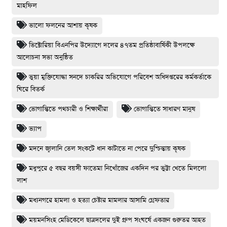
মাহফিল
ভালো ফলনের আশায় কৃষক
ভিক্টোরিয়া বিএনপির উদ্যোগে দলের ৪৭তম প্রতিষ্ঠাবার্ষিকী উপলক্ষে
আলোচনা সভা অনুষ্ঠিত
ভুয়া মুক্তিযোদ্ধা সনদে চাকরির অভিযোগে পরিবেশ অধিদপ্তরের কর্মকর্তাকে
ঘিরে বিতর্ক
ভোগান্তিতে পথচারী ও শিক্ষার্থীরা
ভোগান্তিতে সাধারণ মানুষ
ভ্যাপ
মদনে জ্বালানি তেল সংকটে ধান কাটাতে না পেরে দুশ্চিন্তায় কৃষক
মধুপুরে ৫ বছর বয়সী ফাতেমা নিখোঁজের একদিন পর ভুট্টা খেতে মিললো
লাশ
মধ্যনগরে হামলা ও হত্যা চেষ্টার মামলার আসামি গ্রেফতার
ময়মনসিংহ মেডিকেলে ছাত্রদলের দুই গ্রুপ সংঘর্ষে একজন গুরুতর আহত