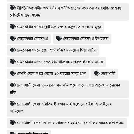
নীতিনৈতিকতাহীন অর্থনির্ভর রাজনীতি দেশের জন্য ভয়াবহ হুমকি: দেশবন্ধু
রেমিটেন্স যুদ্ধা সংসদ
নেত্রকোণার খালিয়াজুরী উপজেলায় বজ্রপাতে ৩ জনের মৃত্যু
নেত্রকোণার মোহনগঞ্জ
নেত্রকোণার মোহনগঞ্জ উপজেলা
নেত্রকোনা মদনে ৩৪০ গ্রাম গাঁজাসহ রুয়েল মিয়া আটক
নেত্রকোনার মদনে ১৭০ গ্রাম গাঁজাসহ নজরুল ইসলাম আটক
নেশাই যেনো ঝড়ে গেলো ৩৫ বছরের সাবুর প্রাণ
নোয়াখালী
নোয়াখালী জেলা ছাত্রদলের সভাপতি পদে আলোচনায় আনোয়ার হোসেন
রকি
নোয়াখালী জেলা সমিতির ইফতার মাহফিলে মোবাইল ছিনতাইয়ের
অভিযোগ
নোয়াখালী বিভাগ ঘোষণার দাবিতে বাহরাইনে প্রবাসীদের স্মারকলিপি প্রদান