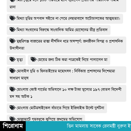
মিঠাপুকুরে ঈদে ১০০ পরিবারে হাসি ফুটালেন প্রত্যাশার পরিচালক শামীম
রানা
মিথ্যা চুরির অপবাদ সইতে না পেরে নেছারাবাদে অটোচালকের আত্মহত্যা।
মিথ্যা সংবাদের বিরুদ্ধে সাংবাদিক আমির হোসেনের তীব্র প্রতিবাদ
মুহুরিগঞ্জ বাজারের রাস্তা দীর্ঘদিন ধরে অসম্পূর্ণ: জনজীবন বিপন্ন ও প্রশাসনিক
উদাসীনতা
মৃত্যু
মেয়ের জন্য ঠিক করা পাত্রকেই নিয়ে পালালেন মা
মোবাইল চুরি ও ছিনতাইয়ের মহোৎসব : নির্বিকায় প্রশাসনের দিশেহারা
সাধারণ মানুষ
মোংলায় কোস্ট গার্ডের অভিযানে ১০ লক্ষ টাকা মূল্যের ১৯৭ বোতল বিদেশী
মদ সহ আটক ১
মোংলায় মোটরসাইকেল বাঁচাতে গিয়ে ইজিবাইক উল্টে দুর্ঘটনা
মোল্লাহাটে গৃহবধূকে কুপিয়ে জখমের অভিযোগ
শিরোনাম
তিন মামলায় সাবেক রেলমন্ত্রী নুরুল ইসলা
মোশাররফ হোসেন খান চৌধুরী নিউইয়র্কে ট্যাক্সি চালিয়ে দেশে ৬