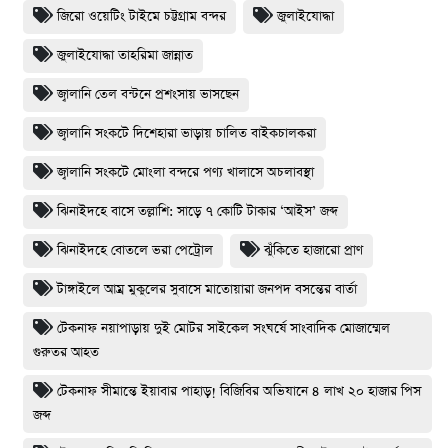
জিরো ওয়েটিং টাইমে চট্টগ্রাম বন্দর
জুলাইযোদ্ধা
জুলাইযোদ্ধা তাহরিমা জান্নাত
জ্বালানি তেল বন্টনে প্রশংসায় ভাসছেন
জ্বালানি সংকটে দিশেহারা ভাড়ায় চালিত বাইকচালকরা
জ্বালানি সংকটে মোংলা বন্দরে পণ্য খালাসে অচলাবস্থা
ঝিনাইদহে বাসে তল্লাশি: সাড়ে ৭ কোটি টাকার ‘আইস’ জব্দ
ঝিনাইদহে বোতলে ভরা পেট্রোল
ঝুঁকিতে হাজারো প্রাণ
টাঙ্গাইলে আম্র মুকুলের সুবাসে মাতোয়ারা জনপদ বসন্তের বার্তা
টেকনাফ নয়াপাড়ায় দুই মোটর সাইকেল সংঘর্ষে সাংবাদিক মোজাম্মেল
গুরুতর আহত
টেকনাফ সীমান্তে ইয়াবার পাহাড়! বিজিবির অভিযানে ৪ লাখ ২০ হাজার পিস
জব্দ