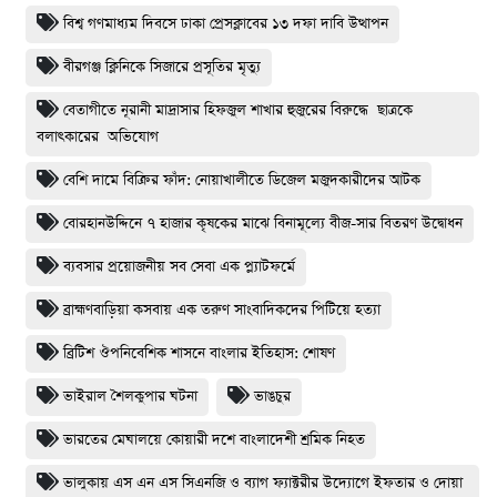
বিশ্ব গণমাধ্যম দিবসে ঢাকা প্রেসক্লাবের ১৩ দফা দাবি উত্থাপন
বীরগঞ্জ ক্লিনিকে সিজারে প্রসূতির মৃত্যু
বেতাগীতে নূরানী মাদ্রাসার হিফজুল শাখার হুজুরের বিরুদ্ধে ছাত্রকে
বলাৎকারের অভিযোগ
বেশি দামে বিক্রির ফাঁদ: নোয়াখালীতে ডিজেল মজুদকারীদের আটক
বোরহানউদ্দিনে ৭ হাজার কৃষকের মাঝে বিনামূল্যে বীজ-সার বিতরণ উদ্বোধন
ব্যবসার প্রয়োজনীয় সব সেবা এক প্ল্যাটফর্মে
ব্রাহ্মণবাড়িয়া কসবায় এক তরুণ সাংবাদিকদের পিটিয়ে হত্যা
ব্রিটিশ ঔপনিবেশিক শাসনে বাংলার ইতিহাস: শোষণ
ভাইরাল শৈলকুপার ঘটনা
ভাঙচুর
ভারতের মেঘালয়ে কোয়ারী দশে বাংলাদেশী শ্রমিক নিহত
ভালুকায় এস এন এস সিএনজি ও ব্যাগ ফ্যাক্টরীর উদ্যোগে ইফতার ও দোয়া