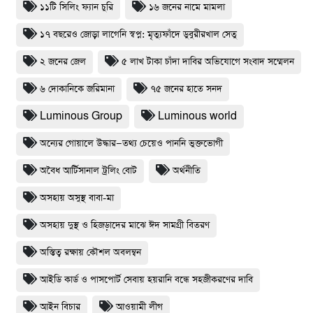
১১টি সিলিং ফ্যান চুরি
১৬ জনের নামে মামলা
১৭ বছরেও জোড়া লাগেনি স্বপ্ন: মৃত্যুফাঁদে ডুবুরীরখাল সেতু
২ জনের জেল
৫ লাখ টাকা চাঁদা দাবির অভিযোগে সংবাদ সম্মেলন
৬ দোকানিকে জরিমানা
৭৫ জনের হাতে সনদ
Luminous Group
Luminous world
অন্যের গোয়ালে উদ্ধার—তথ্য চেয়েও পাননি ভুক্তভোগী
অবৈধ আর্টিসানাল ট্রলিং বোট
অর্থনীতি
অসহায় অসুস্থ বাবা-মা
অসহায় দুস্থ ও হিজড়াদের মাঝে ঈদ সামগ্রী বিতরণ
অস্তিত্ব রক্ষায় কৌশল অবলম্বন
আইডি কার্ড ও পাসপোর্ট সেবায় হয়রানি বন্ধে সহজীকরণের দাবি
আইন বিচার
আওয়ামী লীগ