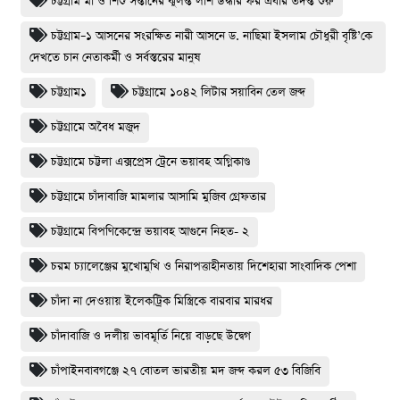
চট্টগ্রাম মা ও শিশু সন্তানের ঝুলন্ত লাশ উদ্ধার ফর এবার তদন্ত শুরু
চট্টগ্রাম–১ আসনের সংরক্ষিত নারী আসনে ড. নাছিমা ইসলাম চৌধুরী বৃষ্টি’কে
দেখতে চান নেতাকর্মী ও সর্বস্তরের মানুষ
চট্টগ্রাম১
চট্টগ্রামে ১০৪২ লিটার সয়াবিন তেল জব্দ
চট্টগ্রামে অবৈধ মজুদ
চট্টগ্রামে চট্টলা এক্সপ্রেস ট্রেনে ভয়াবহ অগ্নিকাণ্ড
চট্টগ্রামে চাঁদাবাজি মামলার আসামি মুজিব গ্রেফতার
চট্টগ্রামে বিপণিকেন্দ্রে ভয়াবহ আগুনে নিহত- ২
চরম চ্যালেঞ্জের মুখোমুখি ও নিরাপত্তাহীনতায় দিশেহারা সাংবাদিক পেশা
চাঁদা না দেওয়ায় ইলেকট্রিক মিস্ত্রিকে বারবার মারধর
চাঁদাবাজি ও দলীয় ভাবমূর্তি নিয়ে বাড়ছে উদ্বেগ
চাঁপাইনবাবগঞ্জে ২৭ বোতল ভারতীয় মদ জব্দ করল ৫৩ বিজিবি