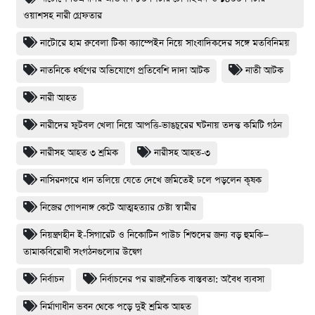
ওয়াশসহ নারী গ্রেফতার
নাটোরে হাম রুবেলা টিকা ক্যাম্পেইন নিয়ে সাংবাদিকদের সঙ্গে মতবিনিময়
নাতনিকে ধর্ষণের অভিযোগে প্রতিবেশি দাদা আটক
নাতী আটক
নারী আহত
নারীদের ফুটবল খেলা নিয়ে আপত্তি-ভাঙচুরের ঘটনায় তদন্ত কমিটি গঠন
নারীসহ আহত ৩ শ্রমিক
নারীসহ আহত-৩
নাসিরনগরে ধান তলিয়ে যেতে দেখে জমিতেই ঢলে পড়লেন কৃষক
নিজের গোপনাঙ্গ কেটে আত্মহত্যার চেষ্টা স্বামীর
নিয়ন্ত্রণহীন ই-সিগারেট ও নিকোটিন পাউচ শিশুদের জন্য বড় হুমকি—
তামাকবিরোধী সংগঠনগুলোর উদ্বেগ
নির্বাচন
নির্বাচনের পর রাজনৈতিক বাস্তবতা: অবৈধ ব্যবসা
নির্মাণাধীন ভবন থেকে পড়ে দুই শ্রমিক আহত