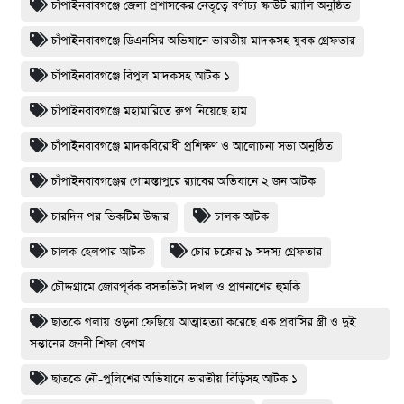
চাঁপাইনবাবগঞ্জে জেলা প্রশাসকের নেতৃত্বে বর্ণাঢ্য স্কাউট র‍্যালি অনুষ্ঠিত
চাঁপাইনবাবগঞ্জে ডিএনসির অভিযানে ভারতীয় মাদকসহ যুবক গ্রেফতার
চাঁপাইনবাবগঞ্জে বিপুল মাদকসহ আটক ১
চাঁপাইনবাবগঞ্জে মহামারিতে রুপ নিয়েছে হাম
চাঁপাইনবাবগঞ্জে মাদকবিরোধী প্রশিক্ষণ ও আলোচনা সভা অনুষ্ঠিত
চাঁপাইনবাবগঞ্জের গোমস্তাপুরে র‍্যাবের অভিযানে ২ জন আটক
চারদিন পর ভিকটিম উদ্ধার
চালক আটক
চালক-হেলপার আটক
চোর চক্রের ৯ সদস্য গ্রেফতার
চৌদ্দগ্রামে জোরপূর্বক বসতভিটা দখল ও প্রাণনাশের হুমকি
ছাতকে গলায় ওড়না ফেছিয়ে আত্মাহত্যা করেছে এক প্রবাসির স্ত্রী ও দুই
সন্তানের জননী শিফা বেগম
ছাতকে নৌ-পুলিশের অভিযানে ভারতীয় বিড়িসহ আটক ১