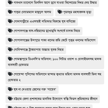
গাবখান চ্যানেলে তিনদিন আগে ডুবে যাওয়া কিশোরের নিথর দেহ উদ্ধার
গাবুরা চেয়ারম্যান মাছুদুল আলম
গৃহবধূর রহস্যজনক মৃত্যু
গোদাগাড়ীতে এএসআই লতিফার বিরুদ্ধে ঘুষ বাণিজ্যে
গোপালগঞ্জে বাস-নছিমনের মুখোমুখি সংঘর্ষে চালক নিহত
গোপালগঞ্জের উলপুরে পাকা ধানের জমি কেটে পুকুর খননের অভিযোগ
গোবিন্দগঞ্জে ট্রাকচাপায় অজ্ঞাত যুবক নিহত
গোমস্তাপুরে ডিএনসি’র অভিযান: ১০০ লিটার ওয়াশ ও চোলাইমদসহ মাদক
ব্যবসায়ী গ্রেফতার
গোয়েন্দা পুলিশের অভিযানে মান্দার কুখ্যাত মহিলা মাদক ব্যবসায়ী মিনা সহ
গ্রেফতার ২
ঘুষ না দেওয়ায় জেলের গরু ‘গায়েব’
চট্টগ্রাম জেলা প্রশাসকের মানবিক উদ্যোগে স্বস্তি ফিরল শ্রমিকদের জীবনে