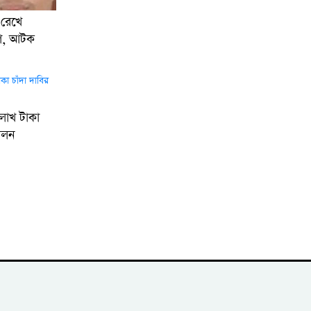
 রেখে
োগ, আটক
 লাখ টাকা
েলন