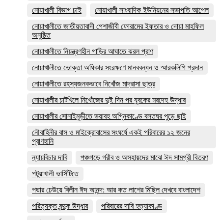
নোয়াখালী বিভাগ চাই
নোয়াখালী সাংবাদিক ইউনিয়নের সভাপতি আপেল
নোয়াখালীতে জাতীয়তাবাদী পেশাজীবী ফোরামের ইফতার ও দোয়া মাহফিল
অনুষ্ঠিত
নোয়াখালীতে নিয়ন্ত্রণহীন গাড়ির আঘাতে ঝরল প্রাণ
নোয়াখালীতে ভোক্তা অধিকার সংরক্ষণে মানববন্ধন ও স্মারকলিপি প্রদান
নোয়াখালীতে রহস্যজনকভাবে নিখোঁজ মাদ্রাসা ছাত্র
নোয়াখালীর চাটখিলে নিখোঁজের দুই দিন পর যুবকের মরদেহ উদ্ধার
নোয়াখালীর সোনাইমুড়ীতে ভয়াবহ অগ্নিকাণ্ডে বসতঘর পুড়ে ছাই
নৌবাহিনীর বাস ও মাইক্রোবাসের সংঘর্ষে একই পরিবারের ১২ জনের
প্রাণহানি
ন্যায়বিচার দাবি
পঞ্চগড়ে গরীব ও অসহায়দের মাঝে ঈদ সামগ্রী বিতরণ
পটুয়াখালী ভার্সিটিতে
পদ্মার ঢেউয়ে বিলীন ঈদ আনন্দ: আর কত লাশের মিছিল দেখবে বাংলাদেশ
পরিত্যক্ত বন্দুক উদ্ধার
পরিবারের দাবি হত্যাকাণ্ড