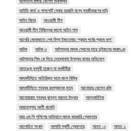
অস্তিত্ব রক্ষায় কৌশল অবলম্বন
আইডি কার্ড ও পাসপোর্ট সেবায় হয়রানি বন্ধে সহজীকরণের দাবি
আইন বিচার
আওয়ামী লীগ
আওয়ামী লীগ নিষিদ্ধের কালো আইন পাস
আখেরি মোনাজাতে শেষ বিশ্ব ইজতেমার ‘প্রথম পর্বের প্রথম ধাপ’
আটক
আটক ৩
আটপাড়ায় মাদক সেবনের দায়ে দুইজনের কারাদণ্ড
আটপাড়ার শিশু কে দিয়ে দেহব্যাবসা উপদ্রব থানার অভিযোগ
আতঙ্কে বনমুখী হচ্ছেন না বনজীবীরা
আদমদীঘিতে অতিরিক্ত দামে মাংস বিক্রি
আদমদীঘিতে গৃহবধূর রহস্যজনক মৃত্যু
আনোয়ার হোসেন রকি
আনোয়ারায় গৃহবধূর ঝুলন্ত মরদেহ উদ্ধার
আন্তর্জাতিক
আয়াতুল্লাহ আলী খামেনি
আর এম পি পুলিশের অভিযানে মাদক কারবারি গ্রেফতার
আলোচিত সংবাদ
আসামি স্বামী গ্রেফতার
আহত -৩
আহত ২