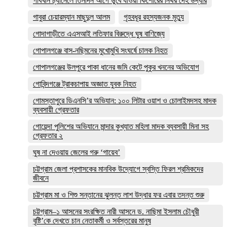
গাবখান চ্যানেলে তিনদিন আগে ডুবে যাওয়া কিশোরের নিথর দেহ উদ্ধার
গাবুরা চেয়ারম্যান মাছুদুল আলম
গৃহবধূর রহস্যজনক মৃত্যু
গোদাগাড়ীতে এএসআই লতিফার বিরুদ্ধে ঘুষ বাণিজ্যে
গোপালগঞ্জে বাস-নছিমনের মুখোমুখি সংঘর্ষে চালক নিহত
গোপালগঞ্জের উলপুরে পাকা ধানের জমি কেটে পুকুর খননের অভিযোগ
গোবিন্দগঞ্জে ট্রাকচাপায় অজ্ঞাত যুবক নিহত
গোমস্তাপুরে ডিএনসি’র অভিযান: ১০০ লিটার ওয়াশ ও চোলাইমদসহ মাদক
ব্যবসায়ী গ্রেফতার
গোয়েন্দা পুলিশের অভিযানে মান্দার কুখ্যাত মহিলা মাদক ব্যবসায়ী মিনা সহ
গ্রেফতার ২
ঘুষ না দেওয়ায় জেলের গরু ‘গায়েব’
চট্টগ্রাম জেলা প্রশাসকের মানবিক উদ্যোগে স্বস্তি ফিরল শ্রমিকদের
জীবনে
চট্টগ্রাম মা ও শিশু সন্তানের ঝুলন্ত লাশ উদ্ধার ফর এবার তদন্ত শুরু
চট্টগ্রাম–১ আসনের সংরক্ষিত নারী আসনে ড. নাছিমা ইসলাম চৌধুরী
বৃষ্টি’কে দেখতে চান নেতাকর্মী ও সর্বস্তরের মানুষ