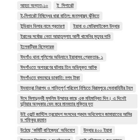
আহত অন্তত-১০
ই_সিগারেট
ই-সিগারেট নিষিদ্ধের ধারা বাতিল: জনস্বাস্থ্য ঝুঁকিতে
ইন্ডিয়ান ভিসার নামে প্রতারণা
ইয়াবা ও মোটরসাইকেল উদ্ধার
ইরানের সর্বোচ্চ নেতা আয়াতুল্লাহ আলী খামেনির মৃত্যুর দাবি
ইলেকট্রিক বিস্ফোরক
ঈদগাঁও থানা পুলিশের অভিযানে ইয়াবাসহ গ্রেফতার- ১
ঈদগাঁওতে অপহরণের ঘটনায় তিন অভিযুক্ত আটক
ঈদগাঁওতে বসতঘরে ডাকাতি: নগদ টাকা
ঈদযাত্রা নিরাপদ ও শান্তিপূর্ণ পরিবেশ নিশ্চিতে বিরামপুরে সেনাবাহিনীর টহল
ঈদে মিলাদুন্নবী মুসলিম উম্মাহর কাছে এক মহিমান্বিত দিন। এ দিনেই
দুনিয়ার অন্ধকার ভেদ করে মানবতার মুক্তির দূত
উই ওয়ান্ট জাস্টিস ত্রয়োদশ সংসদের প্রথম অধিবেশনে জামায়াতের আমির
ড শফিকুর রহমান
উঠেছে ‘কমিটি বাণিজ্যের’ অভিযোগ
উদ্ধার ৪০০ ইয়াবা