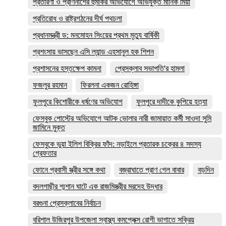
প্রতারণা ও প্রাণনাশের হুমকির অভিযোগে অভিযুক্ত মানিক মিয়া
প্রতিরোধ ও রাষ্ট্রগঠনের দীর্ঘ পথচলা
প্রধানমন্ত্রী ড: মনমোহন সিংয়ের প্রথম মৃত্যু বার্ষিকী
প্রশংসায় ভাসছেন এসি ল্যান্ড এহসানুল হক শিপন
প্রশাসনের হস্তক্ষেপ কামনা
প্রেসক্লাব সভাপতি'র হামলা
ফজলুর রহমান
ফিরলনা একজন রোহিঙ্গা
ফুলপুরে কিশোরীকে ধর্ষণের অভিযোগ
ফুলপুরে দাদীকে কুপিয়ে হত্যা
ফেসবুক পোস্টের অভিযোগে আটক ভোলার নারী জামায়াত কর্মী সাওদা সুমি
জামিনে মুক্ত
ফেসবুকে ভুয়া ইলিশ বিক্রির ফাঁদ: নড়াইলে প্রতারক চক্রের ৪ সদস্য
গ্রেফতার
ফোনে প্রবাসী স্ত্রীর সঙ্গে কথা
বজ্রাঘাতে প্রাণ গেল বাবার
বড়দিন
বদলগাছীর শ্মশান ঘাটে এক রাজমিস্ত্রীর মরদেহ উদ্ধার
বরগুনা প্রেসক্লাবের নির্বাচন
বরিশাল উজিরপুর উপজেলা স্বাস্থ্য কমপ্লেক্স রোগী ভাগাতে সক্রিয়