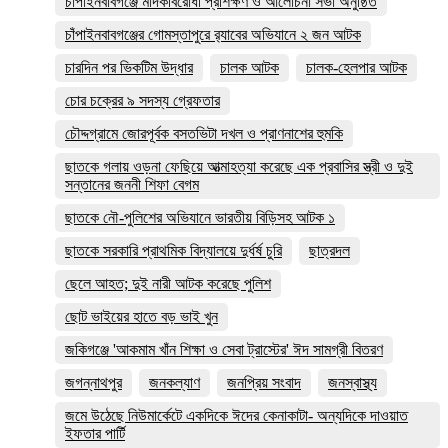
চাঁপাইনবাবগঞ্জে মাদকবিরোধী প্রশিক্ষণ ও আলোচনা সভা অনুষ্ঠিত
চাঁপাইনবাবগঞ্জের গোমস্তাপুরে র‍্যাবের অভিযানে ২ জন আটক
চারদিন পর ভিকটিম উদ্ধার
চালক আটক
চালক-হেলপার আটক
চোর চক্রের ৯ সদস্য গ্রেফতার
চৌদ্দগ্রামে জোরপূর্বক বসতভিটা দখল ও প্রাণনাশের হুমকি
ছাতকে গলায় ওড়না ফেছিয়ে আত্মাহত্যা করেছে এক প্রবাসির স্ত্রী ও দুই
সন্তানের জননী শিফা বেগম
ছাতকে নৌ-পুলিশের অভিযানে ভারতীয় বিড়িসহ আটক ১
ছাতকে সরকারি প্রাথমিক বিদ্যালয়ে দুর্ধর্ষ চুরি
ছাত্রদল
ছেলে আহত; দুই নারী আটক করেছে পুলিশ
ছোট ভাইয়ের হাতে বড় ভাই খুন
জকিগঞ্জে 'আকমাম খাঁন শিক্ষা ও সেবা ট্রাস্টের' ঈদ সামগ্রী বিতরণ
জগন্নাথপুর
জনকল্যাণ
জনপ্রিয় সংবাদ
জনস্বাস্থ্য
জমে উঠেছে নিউমার্কেটে একদিকে ঈদের কেনাকাটা- অন্যদিকে দাওয়াত
ইফতার পার্টি