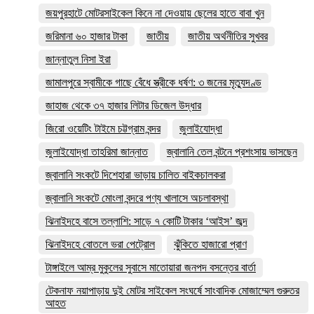
জয়পুরহাটে মোটরসাইকেল কিনে না দেওয়ায় ছেলের হাতে বাবা খুন
জরিমানা ৬০ হাজার টাকা
জাতীয়
জাতীয় অর্থনীতির সুখবর
জান্নাতুল নিসা ইরা
জামালপুরে স্বামীকে গাছে বেঁধে স্ত্রীকে ধর্ষণ: ৩ জনের মৃত্যুদণ্ড
জাহাজ থেকে ৩৭ হাজার লিটার ডিজেল উদ্ধার
জিরো ওয়েটিং টাইমে চট্টগ্রাম বন্দর
জুলাইযোদ্ধা
জুলাইযোদ্ধা তাহরিমা জান্নাত
জ্বালানি তেল বন্টনে প্রশংসায় ভাসছেন
জ্বালানি সংকটে দিশেহারা ভাড়ায় চালিত বাইকচালকরা
জ্বালানি সংকটে মোংলা বন্দরে পণ্য খালাসে অচলাবস্থা
ঝিনাইদহে বাসে তল্লাশি: সাড়ে ৭ কোটি টাকার ‘আইস’ জব্দ
ঝিনাইদহে বোতলে ভরা পেট্রোল
ঝুঁকিতে হাজারো প্রাণ
টাঙ্গাইলে আম্র মুকুলের সুবাসে মাতোয়ারা জনপদ বসন্তের বার্তা
টেকনাফ নয়াপাড়ায় দুই মোটর সাইকেল সংঘর্ষে সাংবাদিক মোজাম্মেল গুরুতর
আহত