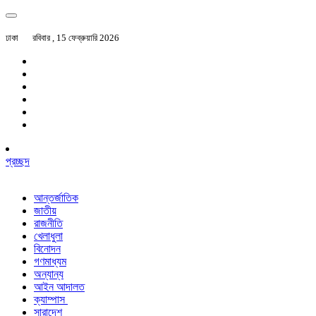
ঢাকা
রবিবার , 15 ফেব্রুয়ারি 2026
প্রচ্ছদ
আন্তর্জাতিক
জাতীয়
রাজনীতি
খেলাধুলা
বিনোদন
গণমাধ্যম
অন্যান্য
আইন আদালত
ক্যাম্পাস
সারাদেশ