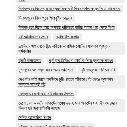
দিনাজপুরের বিরামপুরে আন্তর্জাতিক নারী দিবস উপলক্ষে র‍্যালি ও আলোচনা
দিনাজপুরের বিরামপুরে শিলাবৃষ্টির তাণ্ডব
দিনাজপুরের বিরামপুরের অসহায় পরিবারের জমির ফলের গাছ কেটে নিধন
দুই আসামি গ্রেফতার
দুমকি উপজেলায়
দুমকিতে ঋণ পেতে হিন্দু নারীকে আবাসিক হোটেলে যাওয়ার প্রস্তাব
কর্মকর্তার
দুমকী উপজেলায়
দুর্গাপুরে ভিজিএফ কার্ড না দিয়ে বৃদ্ধাকে মারধর
দূর্গাপুরে তেল মজুদ করার জন্য জড়িমানা
দৃষ্টান্তমূলক শাস্তির দাবি
দেওগাঁও শাহী জামে মসজিদে চুরি: রাতের আঁধারে গেট ভেঙে ফ্যানসহ
মূল্যবান সামগ্রী লুট
দেশজুড়ে বেপোরোয়া বাইকারদের উৎপাত
দেশে চরম অকটেন সংকটের মধ্যে ২৬ হাজার অকটেন সহ চট্টগ্রাম বন্দরে
ভিড়ল দুই জ্বালানিবাহী জাহাজ
দৈনিক আলোচিত সংবাদ
দৌলতদিয়া ফেরিঘাটে বাসডুবির ঘটনায় নিহত বেড়ে ২৩