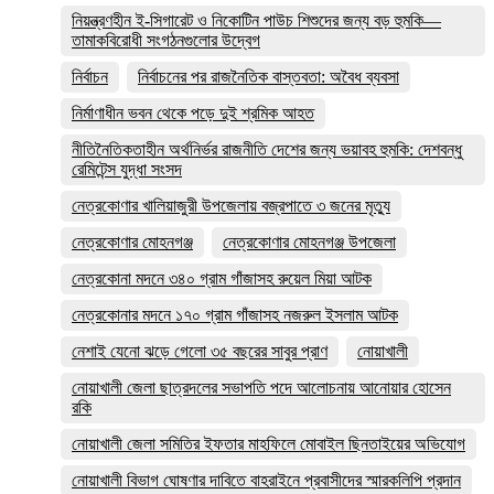
নিয়ন্ত্রণহীন ই-সিগারেট ও নিকোটিন পাউচ শিশুদের জন্য বড় হুমকি—
তামাকবিরোধী সংগঠনগুলোর উদ্বেগ
নির্বাচন
নির্বাচনের পর রাজনৈতিক বাস্তবতা: অবৈধ ব্যবসা
নির্মাণাধীন ভবন থেকে পড়ে দুই শ্রমিক আহত
নীতিনৈতিকতাহীন অর্থনির্ভর রাজনীতি দেশের জন্য ভয়াবহ হুমকি: দেশবন্ধু
রেমিটেন্স যুদ্ধা সংসদ
নেত্রকোণার খালিয়াজুরী উপজেলায় বজ্রপাতে ৩ জনের মৃত্যু
নেত্রকোণার মোহনগঞ্জ
নেত্রকোণার মোহনগঞ্জ উপজেলা
নেত্রকোনা মদনে ৩৪০ গ্রাম গাঁজাসহ রুয়েল মিয়া আটক
নেত্রকোনার মদনে ১৭০ গ্রাম গাঁজাসহ নজরুল ইসলাম আটক
নেশাই যেনো ঝড়ে গেলো ৩৫ বছরের সাবুর প্রাণ
নোয়াখালী
নোয়াখালী জেলা ছাত্রদলের সভাপতি পদে আলোচনায় আনোয়ার হোসেন
রকি
নোয়াখালী জেলা সমিতির ইফতার মাহফিলে মোবাইল ছিনতাইয়ের অভিযোগ
নোয়াখালী বিভাগ ঘোষণার দাবিতে বাহরাইনে প্রবাসীদের স্মারকলিপি প্রদান