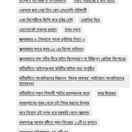
উদ্বেগে বিশেষজ্ঞ ও সংগঠনগুলো
একই পরিবারের ৪ জন আহত
একসঙ্গে জন্ম নেয়া তিন বোন এসএসসি পরিক্ষার্থী
একা কিশোরীকে জিম্মি করে চুরির চেষ্টা
একাধিক বিয়ে
এডভোকেট ফজলুর রহমান
ঔষধ ধ্বংস
কক্সবাজার ও টেকনাফে সড়ক দুর্ঘটনায় নিহত ৩
কক্সবাজার সদরে র‍্যাব-১৫ এর বিশেষ অভিযান
কক্সবাজারে নাফ নদীর তীরে মাইন বিস্ফোরণে পা বিচ্ছিন্ন রোহিঙ্গা কিশোরের
কটিয়াদীতে আইনশৃঙ্খলা কমিটির মাসিক সভা অনুষ্ঠিত
কটিয়াদীতে সাংবাদিকদের বিরুদ্ধে ‘মিথ্যা মামলার’ প্রতিবাদে সাংবাদিকদের
মানববন্ধন
কটিয়াদীতে স্কুল শিক্ষার্থী স্মৃতির রহস্যজনক মৃত্যু
কবর জিয়ারত
কবরস্থানের পুকুর থেকে দুই শিশুর মরদেহ উদ্ধার
কবে নিয়োগ দুই দশক ধরে সরকারি বেতন আত্মসাৎ
কমলগঞ্জে আগাম বৃষ্টিতে প্রাণ ফিরেছে ২২টি চা বাগানে