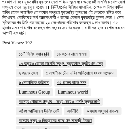
প্রকাশ না করে যুক্তরাষ্ট্র যুবদলের নেতা পরিচয় তুলে ধরে অনেকেই সামাজিক যোগাযোগ
মাধ্যমে তাকে তুলোধুনা ধরেছেন। নিউইয়র্কের সিনিয়র সাংবাদিক, লেখক ও বিশ্ব পর্যটক
হাবিব রহমান সামাজিক যোগাযোগ মাধ্যমে যুক্তরাষ্ট্র যুবদলের এই নেতাকে ইঙ্গিত করে
লিখেছেন- কোভিডের অর্থ আত্মসাৎকারী ৭ জনের একজন যুক্তরাষ্ট্র যুবদল নেতা । দোষ
স্বীকারের পর তিনি গত বছরের ২৩ সেপ্টেম্বর পরিশোধ করেছেন ১ লাখ ডলার। ৭৫
হাজার ডলার পরিশোধ করেছেন গত বছরের ২৩ ডিসেম্বর। বাকী ৭৫ হাজার শোধ করবেন
আগামী ২৩ মার্চ।
Post Views:
192
১১টি সিলিং ফ্যান চুরি
১৬ জনের নামে মামলা
১৭ বছরেও জোড়া লাগেনি স্বপ্ন: মৃত্যুফাঁদে ডুবুরীরখাল সেতু
২ জনের জেল
৫ লাখ টাকা চাঁদা দাবির অভিযোগে সংবাদ সম্মেলন
৬ দোকানিকে জরিমানা
৭৫ জনের হাতে সনদ
Luminous Group
Luminous world
অন্যের গোয়ালে উদ্ধার—তথ্য চেয়েও পাননি ভুক্তভোগী
অবৈধ আর্টিসানাল ট্রলিং বোট
অর্থনীতি
অসহায় অসুস্থ বাবা-মা
অসহায় দুস্থ ও হিজড়াদের মাঝে ঈদ সামগ্রী বিতরণ