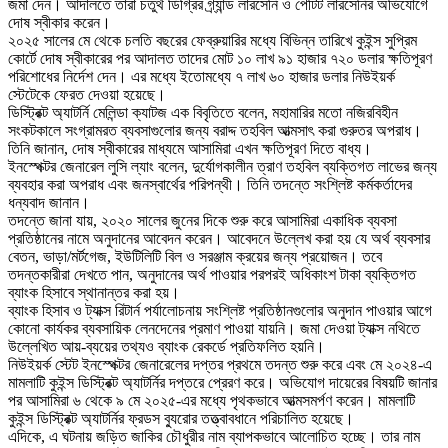
জমা দেন। আদালতে তারা চতুর্থ ডিগ্রির গ্র্যান্ড লারসেনি ও পেটিট লারসেনির অভিযোগে
দোষ স্বীকার করেন।
২০২৫ সালের মে থেকে চলতি বছরের ফেব্রুয়ারির মধ্যে বিভিন্ন তারিখে কুইন্স সুপ্রিম
কোর্টে দোষ স্বীকারের পর আদালত তাদের মোট ১০ লাখ ৯১ হাজার ৭২০ ডলার ক্ষতিপূরণ
পরিশোধের নির্দেশ দেন। এর মধ্যে ইতোমধ্যে ৭ লাখ ৬০ হাজার ডলার নিউইয়র্ক
স্টেটেকে ফেরত দেওয়া হয়েছে।
ডিস্ট্রিক্ট অ্যাটর্নি মেলিন্ডা ক্যাটজ এক বিবৃতিতে বলেন, মহামারির মতো নজিরবিহীন
সংকটকালে সংগ্রামরত ব্যবসাগুলোর জন্য বরাদ্দ তহবিল আত্মসাৎ করা গুরুতর অপরাধ।
তিনি জানান, দোষ স্বীকারের মাধ্যমে আসামিরা এখন ক্ষতিপূরণ দিতে বাধ্য।
ইনস্পেক্টর জেনারেল লুসি ল্যাং বলেন, দুর্যোগকালীন ত্রাণ তহবিল ব্যক্তিগত লাভের জন্য
ব্যবহার করা অপরাধ এবং জনস্বার্থের পরিপন্থী। তিনি তদন্তে সংশ্লিষ্ট কর্মকর্তাদের
ধন্যবাদ জানান।
তদন্তে জানা যায়, ২০২০ সালের জুনের দিকে শুরু করে আসামিরা একাধিক ব্যবসা
প্রতিষ্ঠানের নামে অনুদানের আবেদন করেন। আবেদনে উল্লেখ করা হয় যে অর্থ ব্যবসার
বেতন, ভাড়া/মর্টগেজ, ইউটিলিটি বিল ও সরঞ্জাম ক্রয়ের জন্য প্রয়োজন। তবে
তদন্তকারীরা দেখতে পান, অনুদানের অর্থ পাওয়ার পরপরই অধিকাংশ টাকা ব্যক্তিগত
ব্যাংক হিসাবে স্থানান্তর করা হয়।
ব্যাংক হিসাব ও ট্যাক্স রিটার্ন পর্যালোচনায় সংশ্লিষ্ট প্রতিষ্ঠানগুলোর অনুদান পাওয়ার আগে
কোনো কার্যকর ব্যবসায়িক লেনদেনের প্রমাণ পাওয়া যায়নি। জমা দেওয়া ট্যাক্স নথিতে
উল্লেখিত আয়-ব্যয়ের তথ্যও ব্যাংক রেকর্ডে প্রতিফলিত হয়নি।
নিউইয়র্ক স্টেট ইনস্পেক্টর জেনারেলের দপ্তর প্রথমে তদন্ত শুরু করে এবং মে ২০২৪-এ
মামলাটি কুইন্স ডিস্ট্রিক্ট অ্যাটর্নির দপ্তরে প্রেরণ করে। অভিযোগ দায়েরের বিষয়টি জানার
পর আসামিরা ৬ থেকে ৯ মে ২০২৫-এর মধ্যে পৃথকভাবে আত্মসমর্পণ করেন। মামলাটি
কুইন্স ডিস্ট্রিক্ট অ্যাটর্নির ফ্রডস ব্যুরোর তত্ত্বাবধানে পরিচালিত হয়েছে।
এদিকে, এ ঘটনায় জড়িত জাকির চৌধুরীর নাম ব্যাপকভাবে আলোচিত হচ্ছে। তার নাম