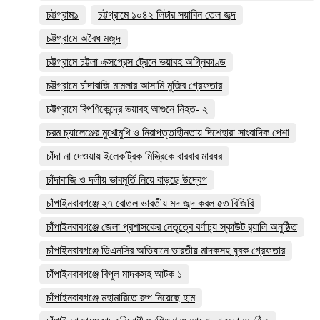
চট্টগ্রাম১
চট্টগ্রামে ১০৪২ লিটার সয়াবিন তেল জব্দ
চট্টগ্রামে অবৈধ মজুদ
চট্টগ্রামে চট্টলা এক্সপ্রেস ট্রেনে ভয়াবহ অগ্নিকাণ্ড
চট্টগ্রামে চাঁদাবাজি মামলার আসামি মুজিব গ্রেফতার
চট্টগ্রামে বিপণিকেন্দ্রে ভয়াবহ আগুনে নিহত- ২
চরম চ্যালেঞ্জের মুখোমুখি ও নিরাপত্তাহীনতায় দিশেহারা সাংবাদিক পেশা
চাঁদা না দেওয়ায় ইলেকট্রিক মিস্ত্রিকে বারবার মারধর
চাঁদাবাজি ও দলীয় ভাবমূর্তি নিয়ে বাড়ছে উদ্বেগ
চাঁপাইনবাবগঞ্জে ২৭ বোতল ভারতীয় মদ জব্দ করল ৫৩ বিজিবি
চাঁপাইনবাবগঞ্জে জেলা প্রশাসকের নেতৃত্বে বর্ণাঢ্য স্কাউট র‍্যালি অনুষ্ঠিত
চাঁপাইনবাবগঞ্জে ডিএনসির অভিযানে ভারতীয় মাদকসহ যুবক গ্রেফতার
চাঁপাইনবাবগঞ্জে বিপুল মাদকসহ আটক ১
চাঁপাইনবাবগঞ্জে মহামারিতে রুপ নিয়েছে হাম