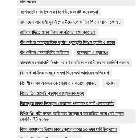
দালালচক্র
বাগেরহাটের শরণখোলায় কিশোরীকে জবাই করে হত্যা
বাংনাদেশ আওয়ামী যুব লীগের ঊদ‍্যোগে জাতির পিতার পালন ১৭ মার্চ
বালিয়াকান্দিতে মানবাধিকার সংগঠনের নামে প্রতারণা
বাঁশখালী‌তে আর্ন্তজা‌তিক দু‌র্যোগ প্রস্তু‌তি দিব‌সে র‌্যালি ও মহড়া
বাঁশখালীতে সেনাবাহিনীর অভিযান
বাস্তবতা ও চ্যালেঞ্জ
বাহরাইনে নোয়াখালী বিভাগ ঘোষণার দাবিতে প্রবাসীদের স্মারকলিপি প্রদান
বিএনপি কার্যালয় ভাঙচুর মামলা ঘিরে অর্থ আদায়ের অভিযোগ
বিদেশী মদসহ একজন কে গ্রেফতার করেছে র‌্যাব-১
বিনোদন
বিয়ের তিন মাসেই গৃহবধূর রহস্যজনক মৃত্যু
বিরামপুরে মাদক নিয়ন্ত্রণে জোরালো পদক্ষেপের দাবি এলাকাবাসীর
বিশিষ্ট শিল্পপতি রুবেল আজিজের উদ্যোগে আয়োজিত হলো বোট ক্লাব
সেহরি নাইট ২০২৬
বিশ্ব গণমাধ্যম দিবসে ঢাকা প্রেসক্লাবের ১৩ দফা দাবি উত্থাপন