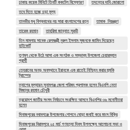
ঢাকায় কয়েক মিনিটে তিনটি ককটেল বিস্ফোরণ
তদন্তের দাবি জোরালো
তবে দিতে হচ্ছে চড়া মূল্য
তানভীর শুধু বিশ্বনাথের নয় সারা বাংলাদেশের রত্ন
তামাক_নিয়ন্ত্রণ
তারেক রহমান
তাহরিমা জান্নাত সুরভী
তিন মামলায় সাবেক রেলমন্ত্রী নুরুল ইসলাম সুজনকে জামিন দিয়েছেন
হাইকোর্ট
তৃণমূল থেকে উঠে আসা এক সংগঠক ও সম্ভাব্য উপজেলা চেয়ারম্যান
প্রার্থী
তেহরানের অনড় অবস্থানে ইরানকে এক রাতেই নিশ্চিহ্ন করার হুমকি
ট্রাম্পের
ত্যাগের মূল্যায়ন সুনামগঞ্জ জেলা পরিষদ প্রশাসক হলেন বিএনপি নেতা
মিজানুর রহমান চৌধুরী
ত্রয়োদশ জাতীয় সংসদ নির্বাচনে সংরক্ষিত আসনে বিএনপির ৩৬ মনোনীতরা
হলেন
দিনাজপুরের নবাবগঞ্জে উপজেলার গোপনে ঘোড়া জবাই করে মাংস বিক্রি
দিনাজপুরের ‎বিরামপুরে ২৫ মার্চ গণহত্যা দিবস উপলক্ষ্যে আলোচনা সভা ও
দোয়া