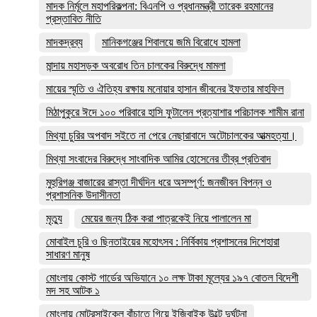
মাদক নির্মূলে মহাপরিকল্পনা: বিএনপি ও প্রধানমন্ত্রী তারেক রহমানের
প্রস্তাবিত নীতি
মাদকদ্রব্য
মানিকগঞ্জের শিবালয়ে জমি বিরোধে হামলা
মান্দায় মহাসড়ক অবরোধ তিন চালকের বিরুদ্ধে মামলা
মায়ের স্মৃতি ও ঐতিহ্য রক্ষায় মনোয়ার হাসান জীবনের ইফতার মাহফিল
মিঠাপুকুরে ঈদে ১০০ পরিবারে হাসি ফুটালেন প্রত্যাশার পরিচালক শামীম রানা
মিথ্যা চুরির অপবাদ সইতে না পেরে নেছারাবাদে অটোচালকের আত্মহত্যা।
মিথ্যা সংবাদের বিরুদ্ধে সাংবাদিক আমির হোসেনের তীব্র প্রতিবাদ
মুহুরিগঞ্জ বাজারের রাস্তা দীর্ঘদিন ধরে অসম্পূর্ণ: জনজীবন বিপন্ন ও
প্রশাসনিক উদাসীনতা
মৃত্যু
মেয়ের জন্য ঠিক করা পাত্রকেই নিয়ে পালালেন মা
মোবাইল চুরি ও ছিনতাইয়ের মহোৎসব : নির্বিকায় প্রশাসনের দিশেহারা
সাধারণ মানুষ
মোংলায় কোস্ট গার্ডের অভিযানে ১০ লক্ষ টাকা মূল্যের ১৯৭ বোতল বিদেশী
মদ সহ আটক ১
মোংলায় মোটরসাইকেল বাঁচাতে গিয়ে ইজিবাইক উল্টে দুর্ঘটনা