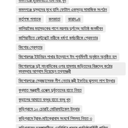
কমলগঞ্জে ছুরিকাঘাতে এক নারী খুন
কমলগঞ্জে দুস্থদের মুখে হাসি ফোটাল একসূত্র সামাজিক সংগঠন
কর্তৃপক্ষ পলাতক
কলকাতা
কারাদণ্ড
কালিয়াকৈর মহাসড়কের পাশে ময়লার দুর্গন্ধে অতিষ্ঠ জনজীবন
কাশিয়ানীতে রেস্টুরেন্টে নারীকে ধর্ষণ! কর্মচারীকে গ্রেফতার
কিশোর গ্রেপ্তার
কিশোরগঞ্জ ইউনিয়ন শাখার উদ্যোগে ঈদ পুনর্মিলনী অনুষ্ঠান অনুষ্ঠিত হল
কিশোরগঞ্জে দুই সাংবাদিকের ওপর হামলায় জড়িতদের বিরুদ্ধে কঠোর
ব্যবস্থার আশ্বাস দিয়েছেন তথ্যমন্ত্রী
কিশোরগঞ্জে স্বেচ্ছাসেবক লীগ নেতার স্ত্রী ইফতির ঝুলন্ত লাশ উদ্ধার
কুখ্যাত সন্ত্রাসী এলেক্স দুর্বৃত্তদের হাতে নিহত
কুড়ালের আঘাতে বন্ধুর হাতে বন্ধু খুন
কুড়িগ্রামে ১০ চোরাই মোটরসাইকেল উদ্ধার
কুড়িগ্রামে ট্রাক-মাইক্রোবাস সংঘর্ষে শিশুসহ নিহত ৩
কুড়িগ্রামের ভুরুঙ্গামারীতে এনসিপি'র প্রথম প্রতিষ্ঠাবার্ষিকী পালিত