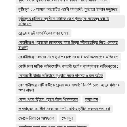
কুমিল্লা-১০ আসনে আলোচিত এমপি পদপ্রার্থী: যুবনেতা ইমরান মজুমদার
কুমিল্লার চান্দিনায় স্বামীকে আটকে রেখে গৃহবধূকে সংঘবদ্ধ ধর্ষণের
অভিযোগ
কেন্দুয়ায় দুই সাংবাদিকের ওপর হামলা
কেরানীগঞ্জে প্রাইভেট চালককের নামে মিথ্যা স্বীকারোক্তি নিয়ে এলাকায়
চাঞ্চল্য
কেরানীগঞ্জে শ্বশুরের নামে ভুয়া প্রকল্প: সরকারি অর্থ আত্মসাতের অভিযোগ
কোটি টাকা মালিক আউটসোর্সিং কর্মচারী দুর্যোগ ব্যবস্থাপনা অধিদপ্তরে :
কোতয়ালী থানার অভিযানে কুখ্যাত সজল দাশসহ ৬ জন আটক
কোম্পানীগঞ্জে মাটি কাটাকে কেন্দ্র করে সংঘর্ষ: বিএনপি নেতা আব্দুর রহিমের
ওপর হামলা
কোল থেকে ছিটকে প্রাণে বাঁচল শিশুসন্তান
ক্যাম্পাস
ক্ষমতাচ্যুত আ’লীগ সরকারের দাপট দেখিয়ে দূর্নীতি করতেন গলা ধরা
ক্ষোভে বিষপানে আত্মহত্যা
খেলাধুলা