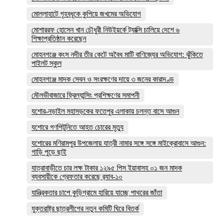
মোল্লাহাটে গৃহবধূকে কুপিয়ে জখমের অভিযোগ
মোশাররফ হোসেন খান চৌধুরী নিউইয়র্কে ট্যাক্সি চালিয়ে দেশে ৬
শিক্ষাপ্রতিষ্ঠান করেছেন
মোহনগঞ্জে কংস নদীর তীর কেটে অবৈধ মাটি বাণিজ্যের অভিযোগ: ঝুঁকিতে
পাইলট স্কুল
মোহনগঞ্জে মাদক সেবন ও সংরক্ষণের দায়ে ৩ জনের কারাদণ্ড
মৌলভীবাজারে ফ্রিল্যান্সিং প্রশিক্ষণের সমাপনী
যশোর-নড়াইল মহাসড়কের ফতেপুর এলাকায় চলন্ত বাসে আগুন
যশোরে গণপিটুনিতে আহত চোরের মৃত্যু
যশোরের মণিরামপুর উপজেলায় যাত্রী নামার সঙ্গে সঙ্গে মাইক্রোবাসে আগুন:
গাড়ি পুড়ে ছাই
যাত্রাবাড়ীতে চার লক্ষ টাকার ১২৯৫ পিস ইয়াবাসহ ০১ জন মাদক
ব্যবসায়ীকে গ্রেফতার করেছে র‌্যাব-১০
যান্ত্রিকতার চাপে কুড়িগ্রামে হারিয়ে যাচ্ছে পাথরের জাঁতা
যুক্তরাষ্ট্র ছাত্রলীগের নতুন কমিটি ঘিরে বিতর্ক