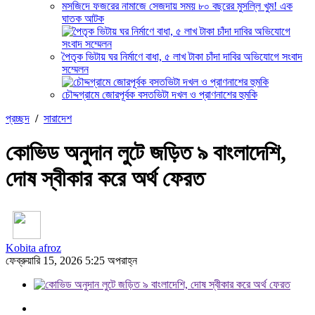
মসজিদে ফজরের নামাজে সেজদায় সময় ৮০ বছরের মুসল্লি খুম! এক
ঘাতক আটক
পৈতৃক ভিটায় ঘর নির্মাণে বাধা, ৫ লাখ টাকা চাঁদা দাবির অভিযোগে সংবাদ
সম্মেলন
চৌদ্দগ্রামে জোরপূর্বক বসতভিটা দখল ও প্রাণনাশের হুমকি
প্রচ্ছদ
/
সারাদেশ
কোভিড অনুদান লুটে জড়িত ৯ বাংলাদেশি,
দোষ স্বীকার করে অর্থ ফেরত
Kobita afroz
ফেব্রুয়ারি 15, 2026 5:25 অপরাহ্ন