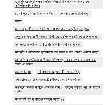
ভুয়া মুক্তিযোদ্ধা সনদে চাকরির অভিযোগে পরিবেশ অধিদপ্তরের
কর্মকর্তাকে ঘিরে বিতর্ক
ভোগান্তিতে পথচারী ও শিক্ষার্থীরা
ভোগান্তিতে সাধারণ মানুষ
ভ্যাপ
মদনে জ্বালানি তেল সংকটে ধান কাটাতে না পেরে দুশ্চিন্তায় কৃষক
মধুপুরে ৫ বছর বয়সী ফাতেমা নিখোঁজের একদিন পর ভুট্টা খেতে মিললো লাশ
মধ্যনগরে হামলা ও হত্যা চেষ্টার মামলার আসামি গ্রেফতার
ময়মনসিংহ মেডিকেলে ছাত্রদলের দুই গ্রুপ সংঘর্ষে একজন গুরুতর আহত
ময়মনসিংহে পেট্রোল ও ডিজেল অবৈধ মজুদ করার অপরাধে ২ লক্ষ টাকা
অর্থদণ্ড আদায়
মরদেহ উদ্ধার
মর্যাদাবান ও আনন্দঘন দিন আর নেই।
মশার রাজত্বে জিম্মি বাগেরহাট পৌরসভা: অতিষ্ঠ জনজীবন
মসজিদে ফজরের নামাজে সেজদায় সময় ৮০ বছরের মুসল্লি খুম! এক ঘাতক
আটক
মাগুরা শ্রীপুরে দু-গ্রুপের সংঘর্ষে আহত ১২