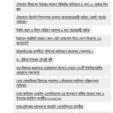
টেকনাফ সীমান্তে ইয়াবার পাহাড়! বিজিবির অভিযানে ৪ লাখ ২০ হাজার পিস
জব্দ
টেকনাফে বিদেশি পিস্তলসহ কুখ্যাত মানবপাচারকারী আটক: কোস্ট গার্ডের
অভিযান
ট্রলিং জাল ও বিপুল পরিমাণ আলুসহ ৬ জন পাচারকারী আটক
ট্রাভেল পারমিটে ভারতে জেল খেটে বেনাপোল দিয়ে দেশে ফিরলেন ৩৩
বাংলাদেশি
ঠাকুরগাঁওয়ের ভূল্লীতে পুলিশের অভিযানে মাদকসহ গ্রেপ্তার ২
ড. নাছিমা ইসলাম চৌধুরী বৃষ্টি
ডাঃ মিজানুর রহমানকে চেয়ারম্যান হিসেবে দেখতে দেওটি ইউনিয়নবাসীর
জোরালো প্রত্যাশা
ডেঙ্গু মোকাবিলায় বীরগঞ্জে প্রশাসন–পৌরসভার সমন্বিত পরিচ্ছন্নতা
অভিযান
ঢাকা কাস্টমস্ এজেন্টস্ এসোসিয়েশন এর উদ্যোগে বার্ষিক সাধারণ সভা ও
ইফতার মাহফিল অনুষ্ঠিত-২০২৫/২৬
ঢাকা-চট্টগ্রাম মহাসড়কে যানজট; ভোগান্তিতে যাত্রীরা