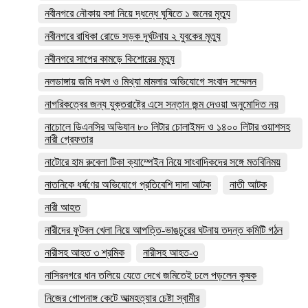
নবীনগরে নৌকায় বসা নিয়ে দ্ধন্ধে ঘুষিতে ১ জনের মৃত্যু
নবীনগরে রাধিকা রোডে সড়ক দূর্ঘটনায় ২ যুবকের মৃত্যু
নবীনগরে সাপের কামড়ে কিশোরের মৃত্যু
নলডাঙ্গায় জমি দখল ও মিথ্যা মামলার অভিযোগে সংবাদ সম্মেলন
নাগরিকত্বের জন্য যুক্তরাষ্ট্রে এসে সন্তান জন্ম দেওয়া অনুমোদিত নয়
নাচোলে ডিএনসির অভিযান ৮০ লিটার চোলাইমদ ও ১৪০০ লিটার ওয়াশসহ
নারী গ্রেফতার
নাটোরে হাম রুবেলা টিকা ক্যাম্পেইন নিয়ে সাংবাদিকদের সঙ্গে মতবিনিময়
নাতনিকে ধর্ষণের অভিযোগে প্রতিবেশি দাদা আটক
নাতী আটক
নারী আহত
নারীদের ফুটবল খেলা নিয়ে আপত্তি-ভাঙচুরের ঘটনায় তদন্ত কমিটি গঠন
নারীসহ আহত ৩ শ্রমিক
নারীসহ আহত-৩
নাসিরনগরে ধান তলিয়ে যেতে দেখে জমিতেই ঢলে পড়লেন কৃষক
নিজের গোপনাঙ্গ কেটে আত্মহত্যার চেষ্টা স্বামীর