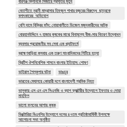
বীরগঞ্জ ক্লিনিকে সিজারে প্রসূতির মৃত্যু
বেতাগীতে নূরানী মাদ্রাসার হিফজুল শাখার হুজুরের বিরুদ্ধে ছাত্রকে
বলাৎকারের অভিযোগ
বেশি দামে বিক্রির ফাঁদ: নোয়াখালীতে ডিজেল মজুদকারীদের আটক
বোরহানউদ্দিনে ৭ হাজার কৃষকের মাঝে বিনামূল্যে বীজ-সার বিতরণ উদ্বোধন
ব্যবসার প্রয়োজনীয় সব সেবা এক প্ল্যাটফর্মে
ব্রাহ্মণবাড়িয়া কসবায় এক তরুণ সাংবাদিকদের পিটিয়ে হত্যা
ব্রিটিশ ঔপনিবেশিক শাসনে বাংলার ইতিহাস: শোষণ
ভাইরাল শৈলকুপার ঘটনা
ভাঙচুর
ভারতের মেঘালয়ে কোয়ারী দশে বাংলাদেশী শ্রমিক নিহত
ভালুকায় এস এন এস সিএনজি ও ব্যাগ ফ্যাক্টরীর উদ্যোগে ইফতার ও দোয়া
মাহফিল
ভালো ফলনের আশায় কৃষক
ভিক্টোরিয়া বিএনপির উদ্যোগে দলের ৪৭তম প্রতিষ্ঠাবার্ষিকী উপলক্ষে
আলোচনা সভা অনুষ্ঠিত