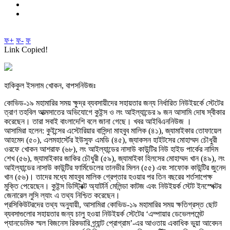
ফ+
ফ-
ফ
Link Copied!
হাকিকুল ইসলাম খোকন, বাপসনিউজঃ
কোভিড-১৯ মহামারির সময় ক্ষুদ্র ব্যবসায়ীদের সহায়তার জন্য নির্ধারিত নিউইয়র্কে স্টেটের
ত্রাণ তহবিল আত্মসাতের অভিযোগে কুইন্স ও লং আইল্যান্ডের ৯ জন আসামি দোষ স্বীকার
করেছেন। তারা সবাই বাংলাদেশি বলে জানা গেছে। খবর আইবিএননিউজ ।
আসামিরা হলেন: কুইন্সের এস্টোরিয়ার বাসিন্দা মাহবুব মালিক (৪১), জ্যামাইকার তোফায়েল
আহমেদ (৫০), এলমহার্স্টের ইউসুফ এমডি (৪৫), জ্যাকসন হাইটসের মোহাম্মদ চৌধুরী
ওরফে খোকন আশরাফ (৬৮), লং আইল্যান্ডের নাসাউ কাউন্টির নিউ হাইড পার্কের নাদিম
শেখ (৫৬), জ্যামাইকার জাকির চৌধুরী (৫৯), জ্যামাইকা হিলসের মোহাম্মদ খান (৪৯), লং
আইল্যান্ডের নাসাউ কাউন্টির ফার্মিডেলের তানভীর মিলন (৫৫) এবং সাফোক কাউন্টির জুনেদ
খান (৫৬)। তাদের মধ্যে মাহবুব মালিক গ্রেপ্তার হওয়ার পর তিন বছরের শর্তসাপেক্ষ
মুক্তি পেয়েছেন। কুইন্স ডিস্ট্রিক্ট অ্যাটর্নি মেলিন্ডা কাটজ এবং নিউইয়র্ক স্টেট ইনস্পেক্টর
জেনারেল লুসি ল্যাং এ তথ্য নিশ্চিত করেছেন।
প্রসিকিউটরদের তথ্য অনুযায়ী, আসামিরা কোভিড-১৯ মহামারির সময় ক্ষতিগ্রস্ত ছোট
ব্যবসাগুলোর সহায়তার জন্য চালু হওয়া নিউইয়র্ক স্টেটের ‘এম্পায়ার ডেভেলপমেন্ট
প্যানডেমিক স্মল বিজনেস রিকভারি গ্র্যান্ট প্রোগ্রাম’-এর আওতায় একাধিক ভুয়া আবেদন