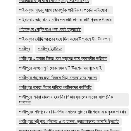
গজারিয়ায় ভাড়া বাসা থেকে গৃহবধূর মরদেহ উদ্ধার
গাইবান্ধায় গৃহবধূ সাথে জোরপূর্বক শারীরিক সম্পর্কের অভিযোগ।
গাইবান্ধায় ভাড়াবাসায় নারীর গলাকাটা লাশ ও কাটা পুরুষাঙ্গ উদ্ধার
গাইবান্ধার গোবিন্দগঞ্জে গলা কেটে হত্যাচেষ্টা
গাইবান্ধার সৌদি আরবের সঙ্গে মিল কয়েকটি গ্রামে ঈদ উদযাপন
গাজীপুর
গাজীপুর ইউনিয়ন
গাজীপুরে ৩ হাজার লিটার তেল মজুদের দায়ে ব্যবসায়ীর জরিমানা
গাজীপুরে আগুনে মুদি দোকানসহ ৪টি টিনশেড ঘর পুড়ে ছাই
গাজীপুরে পছন্দের জুতা কিনতে ভিড় বাড়ছে তাজ সুজতে
গাজীপুরে বকেয়া বিলের দাবিতে শ্রমিকদের কর্মবিরতি
গাজীপুরে মিথ্যা মামলায় হয়রানির শিকার যুবদলের সাবেক সাংগঠনিক
সম্পাদক
গাজীপুরের শ্রীপুরে নব বিএনপির দালালের তান্ডবে দীশেহারা এক কৃষক পরিবার
গাজীপুরের শ্রীপুরে পুলিশের ওপর হামলা: হ্যান্ডকাফসহ আসামি ছিনতাই