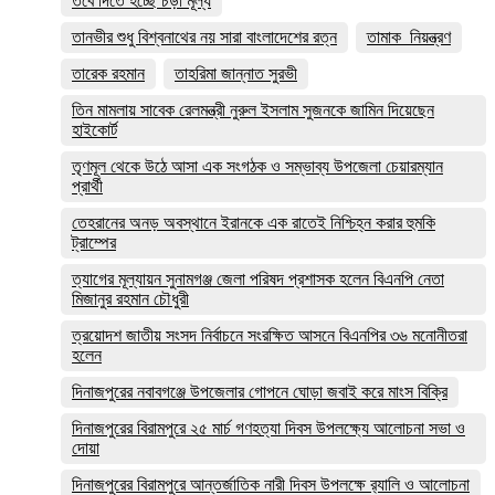
তবে দিতে হচ্ছে চড়া মূল্য
তানভীর শুধু বিশ্বনাথের নয় সারা বাংলাদেশের রত্ন
তামাক_নিয়ন্ত্রণ
তারেক রহমান
তাহরিমা জান্নাত সুরভী
তিন মামলায় সাবেক রেলমন্ত্রী নুরুল ইসলাম সুজনকে জামিন দিয়েছেন
হাইকোর্ট
তৃণমূল থেকে উঠে আসা এক সংগঠক ও সম্ভাব্য উপজেলা চেয়ারম্যান
প্রার্থী
তেহরানের অনড় অবস্থানে ইরানকে এক রাতেই নিশ্চিহ্ন করার হুমকি
ট্রাম্পের
ত্যাগের মূল্যায়ন সুনামগঞ্জ জেলা পরিষদ প্রশাসক হলেন বিএনপি নেতা
মিজানুর রহমান চৌধুরী
ত্রয়োদশ জাতীয় সংসদ নির্বাচনে সংরক্ষিত আসনে বিএনপির ৩৬ মনোনীতরা
হলেন
দিনাজপুরের নবাবগঞ্জে উপজেলার গোপনে ঘোড়া জবাই করে মাংস বিক্রি
দিনাজপুরের ‎বিরামপুরে ২৫ মার্চ গণহত্যা দিবস উপলক্ষ্যে আলোচনা সভা ও
দোয়া
দিনাজপুরের বিরামপুরে আন্তর্জাতিক নারী দিবস উপলক্ষে র‍্যালি ও আলোচনা