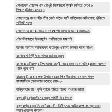
মোশাররফ হোসেন খান চৌধুরী নিউইয়র্কে ট্যাক্সি চালিয়ে দেশে ৬
শিক্ষাপ্রতিষ্ঠান করেছেন
মোহনগঞ্জে কংস নদীর তীর কেটে অবৈধ মাটি বাণিজ্যের অভিযোগ: ঝুঁকিতে
পাইলট স্কুল
মোহনগঞ্জে মাদক সেবন ও সংরক্ষণের দায়ে ৩ জনের কারাদণ্ড
মৌলভীবাজারে ফ্রিল্যান্সিং প্রশিক্ষণের সমাপনী
যশোর-নড়াইল মহাসড়কের ফতেপুর এলাকায় চলন্ত বাসে আগুন
যশোরে গণপিটুনিতে আহত চোরের মৃত্যু
যশোরের মণিরামপুর উপজেলায় যাত্রী নামার সঙ্গে সঙ্গে মাইক্রোবাসে আগুন:
গাড়ি পুড়ে ছাই
যাত্রাবাড়ীতে চার লক্ষ টাকার ১২৯৫ পিস ইয়াবাসহ ০১ জন মাদক
ব্যবসায়ীকে গ্রেফতার করেছে র‌্যাব-১০
যান্ত্রিকতার চাপে কুড়িগ্রামে হারিয়ে যাচ্ছে পাথরের জাঁতা
যুক্তরাষ্ট্র ছাত্রলীগের নতুন কমিটি ঘিরে বিতর্ক
যুক্তরাষ্ট্রের ক্যালিফোর্নিয়ায় যৌন নিপীড়নের অভিযোগে কংগ্রেসম‍্যন
সুয়ালওয়েলের পদত্যাগ