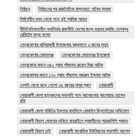
নির্বাচন
নির্বাচনের পর রাজনৈতিক বাস্তবতা: অবৈধ ব্যবসা
নির্মাণাধীন ভবন থেকে পড়ে দুই শ্রমিক আহত
নীতিনৈতিকতাহীন অর্থনির্ভর রাজনীতি দেশের জন্য ভয়াবহ হুমকি: দেশবন্ধু
রেমিটেন্স যুদ্ধা সংসদ
নেত্রকোণার খালিয়াজুরী উপজেলায় বজ্রপাতে ৩ জনের মৃত্যু
নেত্রকোণার মোহনগঞ্জ
নেত্রকোণার মোহনগঞ্জ উপজেলা
নেত্রকোনা মদনে ৩৪০ গ্রাম গাঁজাসহ রুয়েল মিয়া আটক
নেত্রকোনার মদনে ১৭০ গ্রাম গাঁজাসহ নজরুল ইসলাম আটক
নেশাই যেনো ঝড়ে গেলো ৩৫ বছরের সাবুর প্রাণ
নোয়াখালী
নোয়াখালী জেলা ছাত্রদলের সভাপতি পদে আলোচনায় আনোয়ার হোসেন
রকি
নোয়াখালী জেলা সমিতির ইফতার মাহফিলে মোবাইল ছিনতাইয়ের অভিযোগ
নোয়াখালী বিভাগ ঘোষণার দাবিতে বাহরাইনে প্রবাসীদের স্মারকলিপি প্রদান
নোয়াখালী বিভাগ চাই
নোয়াখালী সাংবাদিক ইউনিয়নের সভাপতি আপেল