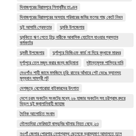
দিনাজপুরের বিরামপুরে শিলাবৃষ্টির তাণ্ডব
দিনাজপুরের বিরামপুরের অসহায় পরিবারের জমির ফলের গাছ কেটে নিধন
দুই আসামি গ্রেফতার
দুমকি উপজেলায়
দুমকিতে ঋণ পেতে হিন্দু নারীকে আবাসিক হোটেলে যাওয়ার প্রস্তাব
কর্মকর্তার
দুমকী উপজেলায়
দুর্গাপুরে ভিজিএফ কার্ড না দিয়ে বৃদ্ধাকে মারধর
দূর্গাপুরে তেল মজুদ করার জন্য জড়িমানা
দৃষ্টান্তমূলক শাস্তির দাবি
দেওগাঁও শাহী জামে মসজিদে চুরি: রাতের আঁধারে গেট ভেঙে ফ্যানসহ
মূল্যবান সামগ্রী লুট
দেশজুড়ে বেপোরোয়া বাইকারদের উৎপাত
দেশে চরম অকটেন সংকটের মধ্যে ২৬ হাজার অকটেন সহ চট্টগ্রাম বন্দরে
ভিড়ল দুই জ্বালানিবাহী জাহাজ
দৈনিক আলোচিত সংবাদ
দৌলতদিয়া ফেরিঘাটে বাসডুবির ঘটনায় নিহত বেড়ে ২৩
নওগাঁ জেলার পোরশায় নেশাগ্রস্থ ছেলেকে ভ্রাম্যমাণ আদালতে তুলে