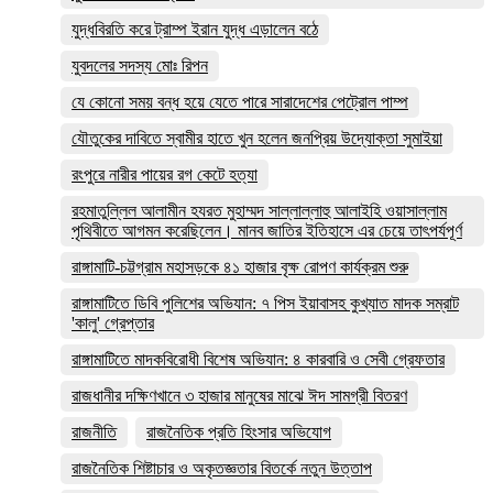
যুদ্ধবিরতি করে ট্রাম্প ইরান যুদ্ধ এড়ালেন বঠে
যুবদলের সদস্য মোঃ রিপন
যে কোনো সময় বন্ধ হয়ে যেতে পারে সারাদেশের পেট্রোল পাম্প
যৌতুকের দাবিতে স্বামীর হাতে খুন হলেন জনপ্রিয় উদ্যোক্তা সুমাইয়া
রংপুরে নারীর পায়ের রগ কেটে হত্যা
রহমাতুল্লিল আলামীন হযরত মুহাম্মদ সাল্লাল্লাহু আলাইহি ওয়াসাল্লাম
পৃথিবীতে আগমন করেছিলেন। মানব জাতির ইতিহাসে এর চেয়ে তাৎপর্যপূর্ণ
রাঙ্গামাটি-চট্টগ্রাম মহাসড়কে ৪১ হাজার বৃক্ষ রোপণ কার্যক্রম শুরু
রাঙ্গামাটিতে ডিবি পুলিশের অভিযান: ৭ পিস ইয়াবাসহ কুখ্যাত মাদক সম্রাট
'কালু' গ্রেপ্তার
রাঙ্গামাটিতে মাদকবিরোধী বিশেষ অভিযান: ৪ কারবারি ও সেবী গ্রেফতার
রাজধানীর দক্ষিণখানে ৩ হাজার মানুষের মাঝে ঈদ সামগ্রী বিতরণ
রাজনীতি
রাজনৈতিক প্রতি হিংসার অভিযোগ
রাজনৈতিক শিষ্টাচার ও অকৃতজ্ঞতার বিতর্কে নতুন উত্তাপ