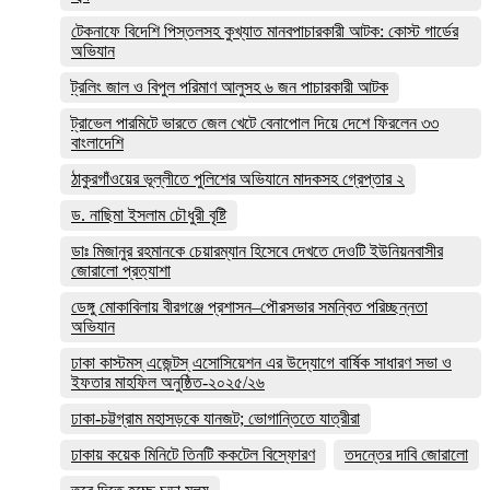
টেকনাফে বিদেশি পিস্তলসহ কুখ্যাত মানবপাচারকারী আটক: কোস্ট গার্ডের
অভিযান
ট্রলিং জাল ও বিপুল পরিমাণ আলুসহ ৬ জন পাচারকারী আটক
ট্রাভেল পারমিটে ভারতে জেল খেটে বেনাপোল দিয়ে দেশে ফিরলেন ৩৩
বাংলাদেশি
ঠাকুরগাঁওয়ের ভূল্লীতে পুলিশের অভিযানে মাদকসহ গ্রেপ্তার ২
ড. নাছিমা ইসলাম চৌধুরী বৃষ্টি
ডাঃ মিজানুর রহমানকে চেয়ারম্যান হিসেবে দেখতে দেওটি ইউনিয়নবাসীর
জোরালো প্রত্যাশা
ডেঙ্গু মোকাবিলায় বীরগঞ্জে প্রশাসন–পৌরসভার সমন্বিত পরিচ্ছন্নতা
অভিযান
ঢাকা কাস্টমস্ এজেন্টস্ এসোসিয়েশন এর উদ্যোগে বার্ষিক সাধারণ সভা ও
ইফতার মাহফিল অনুষ্ঠিত-২০২৫/২৬
ঢাকা-চট্টগ্রাম মহাসড়কে যানজট; ভোগান্তিতে যাত্রীরা
ঢাকায় কয়েক মিনিটে তিনটি ককটেল বিস্ফোরণ
তদন্তের দাবি জোরালো