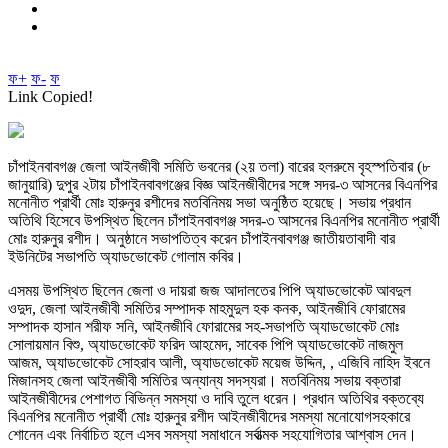
ফ+
ফ-
ফ
Link Copied!
চাঁপাইনবাবগঞ্জ জেলা আইনজীবী সমিতি ভবনের (২য় তলা) বারের হলরুমে বৃহস্পতিবার (৮
জানুয়ারি) দুপুর ২টায় চাঁপাইনবাবগঞ্জের বিজ্ঞ আইনজীবীদের সঙ্গে সদর-৩ আসনের বিএনপির
মনোনীত প্রার্থী মোঃ হারুনুর রশীদের মতবিনিময় সভা অনুষ্ঠিত হয়েছে। সভায় প্রধান
অতিথি হিসেবে উপস্থিত ছিলেন চাঁপাইনবাবগঞ্জ সদর-৩ আসনের বিএনপির মনোনীত প্রার্থী
মোঃ হারুনুর রশীদ। অনুষ্ঠানে সভাপতিত্ব করেন চাঁপাইনবাবগঞ্জ জাতীয়তাবাদী বার
ইউনিটের সভাপতি অ্যাডভোকেট গোলাম কবির।
এসময় উপস্থিত ছিলেন জেলা ও দায়রা জজ আদালতের পিপি অ্যাডভোকেট আবদুল
ওদুদ, জেলা আইনজীবী সমিতির সম্পাদক মাহমুদুল হক কনক, আইনজীবি ফোরামের
সম্পাদক হাসান শরীফ সনি, আইনজীবি ফোরামের সহ-সভাপতি অ্যাডভোকেট মোঃ
সোলায়মান বিশু, অ্যাডভোকেট ফরিদ আহমেদ, সাবেক পিপি অ্যাডভোকেট নাজমুল
আজম, অ্যাডভোকেট সোহরাব আলী, অ্যাডভোকেট ময়েজ উদ্দিন, , এজিবি নাহিদ ইবনে
মিজানসহ জেলা আইনজীবী সমিতির অন্যান্য সদস্যরা। মতবিনিময় সভায় বক্তারা
আইনজীবীদের পেশাগত বিভিন্ন সমস্যা ও দাবি তুলে ধরেন। প্রধান অতিথির বক্তব্যে
বিএনপির মনোনীত প্রার্থী মোঃ হারুনুর রশীদ আইনজীবীদের সমস্যা মনোযোগসহকারে
শোনেন এবং নির্বাচিত হলে এসব সমস্যা সমাধানে সর্বাত্মক সহযোগিতার আশ্বাস দেন।