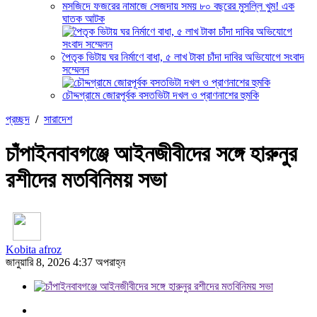
মসজিদে ফজরের নামাজে সেজদায় সময় ৮০ বছরের মুসল্লি খুম! এক
ঘাতক আটক
পৈতৃক ভিটায় ঘর নির্মাণে বাধা, ৫ লাখ টাকা চাঁদা দাবির অভিযোগে সংবাদ
সম্মেলন
চৌদ্দগ্রামে জোরপূর্বক বসতভিটা দখল ও প্রাণনাশের হুমকি
প্রচ্ছদ
/
সারাদেশ
চাঁপাইনবাবগঞ্জে আইনজীবীদের সঙ্গে হারুনুর
রশীদের মতবিনিময় সভা
Kobita afroz
জানুয়ারি 8, 2026 4:37 অপরাহ্ন