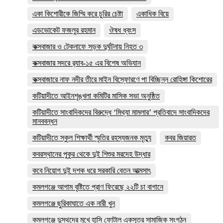
একা কিশোরীকে জিম্মি করে চুরির চেষ্টা
একাধিক বিয়ে
এডভোকেট ফজলুর রহমান
ঔষধ ধ্বংস
কক্সবাজার ও টেকনাফে সড়ক দুর্ঘটনায় নিহত ৩
কক্সবাজার সদরে র‍্যাব-১৫ এর বিশেষ অভিযান
কক্সবাজারে নাফ নদীর তীরে মাইন বিস্ফোরণে পা বিচ্ছিন্ন রোহিঙ্গা কিশোরের
কটিয়াদীতে আইনশৃঙ্খলা কমিটির মাসিক সভা অনুষ্ঠিত
কটিয়াদীতে সাংবাদিকদের বিরুদ্ধে ‘মিথ্যা মামলার’ প্রতিবাদে সাংবাদিকদের
মানববন্ধন
কটিয়াদীতে স্কুল শিক্ষার্থী স্মৃতির রহস্যজনক মৃত্যু
কবর জিয়ারত
কবরস্থানের পুকুর থেকে দুই শিশুর মরদেহ উদ্ধার
কবে নিয়োগ দুই দশক ধরে সরকারি বেতন আত্মসাৎ
কমলগঞ্জে আগাম বৃষ্টিতে প্রাণ ফিরেছে ২২টি চা বাগানে
কমলগঞ্জে ছুরিকাঘাতে এক নারী খুন
কমলগঞ্জে দুস্থদের মুখে হাসি ফোটাল একসূত্র সামাজিক সংগঠন