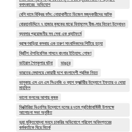
বলাৎকারের অভিযোগ
বেশি দামে বিক্রির ফাঁদ: নোয়াখালীতে ডিজেল মজুদকারীদের আটক
বোরহানউদ্দিনে ৭ হাজার কৃষকের মাঝে বিনামূল্যে বীজ-সার বিতরণ উদ্বোধন
ব্যবসার প্রয়োজনীয় সব সেবা এক প্ল্যাটফর্মে
ব্রাহ্মণবাড়িয়া কসবায় এক তরুণ সাংবাদিকদের পিটিয়ে হত্যা
ব্রিটিশ ঔপনিবেশিক শাসনে বাংলার ইতিহাস: শোষণ
ভাইরাল শৈলকুপার ঘটনা
ভাঙচুর
ভারতের মেঘালয়ে কোয়ারী দশে বাংলাদেশী শ্রমিক নিহত
ভালুকায় এস এন এস সিএনজি ও ব্যাগ ফ্যাক্টরীর উদ্যোগে ইফতার ও দোয়া
মাহফিল
ভালো ফলনের আশায় কৃষক
ভিক্টোরিয়া বিএনপির উদ্যোগে দলের ৪৭তম প্রতিষ্ঠাবার্ষিকী উপলক্ষে
আলোচনা সভা অনুষ্ঠিত
ভুয়া মুক্তিযোদ্ধা সনদে চাকরির অভিযোগে পরিবেশ অধিদপ্তরের
কর্মকর্তাকে ঘিরে বিতর্ক