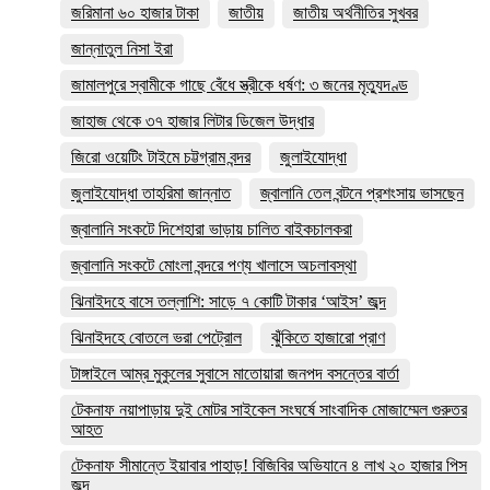
জরিমানা ৬০ হাজার টাকা
জাতীয়
জাতীয় অর্থনীতির সুখবর
জান্নাতুল নিসা ইরা
জামালপুরে স্বামীকে গাছে বেঁধে স্ত্রীকে ধর্ষণ: ৩ জনের মৃত্যুদণ্ড
জাহাজ থেকে ৩৭ হাজার লিটার ডিজেল উদ্ধার
জিরো ওয়েটিং টাইমে চট্টগ্রাম বন্দর
জুলাইযোদ্ধা
জুলাইযোদ্ধা তাহরিমা জান্নাত
জ্বালানি তেল বন্টনে প্রশংসায় ভাসছেন
জ্বালানি সংকটে দিশেহারা ভাড়ায় চালিত বাইকচালকরা
জ্বালানি সংকটে মোংলা বন্দরে পণ্য খালাসে অচলাবস্থা
ঝিনাইদহে বাসে তল্লাশি: সাড়ে ৭ কোটি টাকার ‘আইস’ জব্দ
ঝিনাইদহে বোতলে ভরা পেট্রোল
ঝুঁকিতে হাজারো প্রাণ
টাঙ্গাইলে আম্র মুকুলের সুবাসে মাতোয়ারা জনপদ বসন্তের বার্তা
টেকনাফ নয়াপাড়ায় দুই মোটর সাইকেল সংঘর্ষে সাংবাদিক মোজাম্মেল গুরুতর
আহত
টেকনাফ সীমান্তে ইয়াবার পাহাড়! বিজিবির অভিযানে ৪ লাখ ২০ হাজার পিস
জব্দ