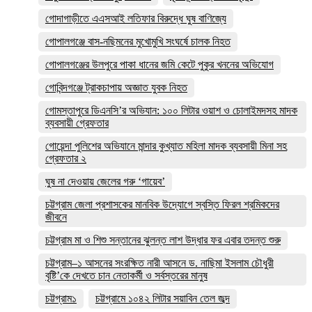
গোদাগাড়ীতে এএসআই লতিফার বিরুদ্ধে ঘুষ বাণিজ্যে
গোপালগঞ্জে বাস-নছিমনের মুখোমুখি সংঘর্ষে চালক নিহত
গোপালগঞ্জের উলপুরে পাকা ধানের জমি কেটে পুকুর খননের অভিযোগ
গোবিন্দগঞ্জে ট্রাকচাপায় অজ্ঞাত যুবক নিহত
গোমস্তাপুরে ডিএনসি’র অভিযান: ১০০ লিটার ওয়াশ ও চোলাইমদসহ মাদক
ব্যবসায়ী গ্রেফতার
গোয়েন্দা পুলিশের অভিযানে মান্দার কুখ্যাত মহিলা মাদক ব্যবসায়ী মিনা সহ
গ্রেফতার ২
ঘুষ না দেওয়ায় জেলের গরু ‘গায়েব’
চট্টগ্রাম জেলা প্রশাসকের মানবিক উদ্যোগে স্বস্তি ফিরল শ্রমিকদের
জীবনে
চট্টগ্রাম মা ও শিশু সন্তানের ঝুলন্ত লাশ উদ্ধার ফর এবার তদন্ত শুরু
চট্টগ্রাম–১ আসনের সংরক্ষিত নারী আসনে ড. নাছিমা ইসলাম চৌধুরী
বৃষ্টি’কে দেখতে চান নেতাকর্মী ও সর্বস্তরের মানুষ
চট্টগ্রাম১
চট্টগ্রামে ১০৪২ লিটার সয়াবিন তেল জব্দ