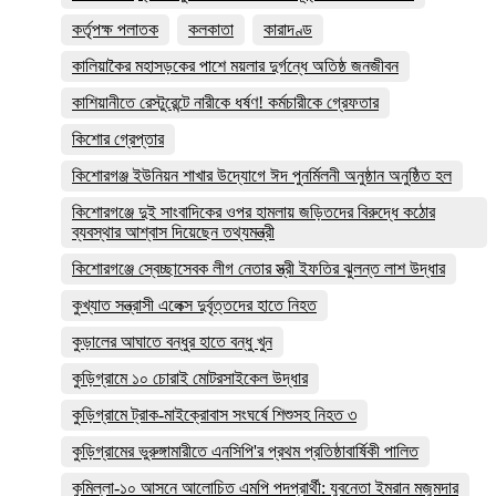
কর্তৃপক্ষ পলাতক
কলকাতা
কারাদণ্ড
কালিয়াকৈর মহাসড়কের পাশে ময়লার দুর্গন্ধে অতিষ্ঠ জনজীবন
কাশিয়ানীতে রেস্টুরেন্টে নারীকে ধর্ষণ! কর্মচারীকে গ্রেফতার
কিশোর গ্রেপ্তার
কিশোরগঞ্জ ইউনিয়ন শাখার উদ্যোগে ঈদ পুনর্মিলনী অনুষ্ঠান অনুষ্ঠিত হল
কিশোরগঞ্জে দুই সাংবাদিকের ওপর হামলায় জড়িতদের বিরুদ্ধে কঠোর
ব্যবস্থার আশ্বাস দিয়েছেন তথ্যমন্ত্রী
কিশোরগঞ্জে স্বেচ্ছাসেবক লীগ নেতার স্ত্রী ইফতির ঝুলন্ত লাশ উদ্ধার
কুখ্যাত সন্ত্রাসী এলেক্স দুর্বৃত্তদের হাতে নিহত
কুড়ালের আঘাতে বন্ধুর হাতে বন্ধু খুন
কুড়িগ্রামে ১০ চোরাই মোটরসাইকেল উদ্ধার
কুড়িগ্রামে ট্রাক-মাইক্রোবাস সংঘর্ষে শিশুসহ নিহত ৩
কুড়িগ্রামের ভুরুঙ্গামারীতে এনসিপি'র প্রথম প্রতিষ্ঠাবার্ষিকী পালিত
কুমিল্লা-১০ আসনে আলোচিত এমপি পদপ্রার্থী: যুবনেতা ইমরান মজুমদার