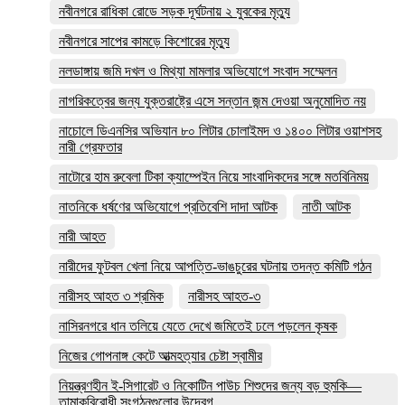
নবীনগরে রাধিকা রোডে সড়ক দূর্ঘটনায় ২ যুবকের মৃত্যু
নবীনগরে সাপের কামড়ে কিশোরের মৃত্যু
নলডাঙ্গায় জমি দখল ও মিথ্যা মামলার অভিযোগে সংবাদ সম্মেলন
নাগরিকত্বের জন্য যুক্তরাষ্ট্রে এসে সন্তান জন্ম দেওয়া অনুমোদিত নয়
নাচোলে ডিএনসির অভিযান ৮০ লিটার চোলাইমদ ও ১৪০০ লিটার ওয়াশসহ
নারী গ্রেফতার
নাটোরে হাম রুবেলা টিকা ক্যাম্পেইন নিয়ে সাংবাদিকদের সঙ্গে মতবিনিময়
নাতনিকে ধর্ষণের অভিযোগে প্রতিবেশি দাদা আটক
নাতী আটক
নারী আহত
নারীদের ফুটবল খেলা নিয়ে আপত্তি-ভাঙচুরের ঘটনায় তদন্ত কমিটি গঠন
নারীসহ আহত ৩ শ্রমিক
নারীসহ আহত-৩
নাসিরনগরে ধান তলিয়ে যেতে দেখে জমিতেই ঢলে পড়লেন কৃষক
নিজের গোপনাঙ্গ কেটে আত্মহত্যার চেষ্টা স্বামীর
নিয়ন্ত্রণহীন ই-সিগারেট ও নিকোটিন পাউচ শিশুদের জন্য বড় হুমকি—
তামাকবিরোধী সংগঠনগুলোর উদ্বেগ