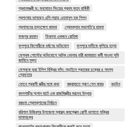
প্রধানমন্ত্রী ড: মনমোহন সিংয়ের প্রথম মৃত্যু বার্ষিকী
প্রশংসায় ভাসছেন এসি ল্যান্ড এহসানুল হক শিপন
প্রশাসনের হস্তক্ষেপ কামনা
প্রেসক্লাব সভাপতি'র হামলা
ফজলুর রহমান
ফিরলনা একজন রোহিঙ্গা
ফুলপুরে কিশোরীকে ধর্ষণের অভিযোগ
ফুলপুরে দাদীকে কুপিয়ে হত্যা
ফেসবুক পোস্টের অভিযোগে আটক ভোলার নারী জামায়াত কর্মী সাওদা সুমি
জামিনে মুক্ত
ফেসবুকে ভুয়া ইলিশ বিক্রির ফাঁদ: নড়াইলে প্রতারক চক্রের ৪ সদস্য
গ্রেফতার
ফোনে প্রবাসী স্ত্রীর সঙ্গে কথা
বজ্রাঘাতে প্রাণ গেল বাবার
বড়দিন
বদলগাছীর শ্মশান ঘাটে এক রাজমিস্ত্রীর মরদেহ উদ্ধার
বরগুনা প্রেসক্লাবের নির্বাচন
বরিশাল উজিরপুর উপজেলা স্বাস্থ্য কমপ্লেক্স রোগী ভাগাতে সক্রিয়
দালালচক্র
বাগেরহাটের শরণখোলায় কিশোরীকে জবাই করে হত্যা