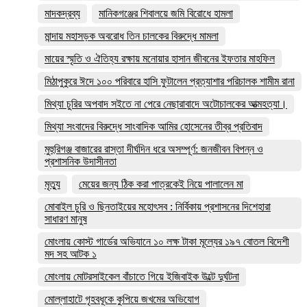
মাদকদ্রব্য
মানিকগঞ্জের শিবালয়ে জমি বিরোধে হামলা
মান্দায় মহাসড়ক অবরোধ তিন চালকের বিরুদ্ধে মামলা
মায়ের স্মৃতি ও ঐতিহ্য রক্ষায় মনোয়ার হাসান জীবনের ইফতার মাহফিল
মিঠাপুকুরে ঈদে ১০০ পরিবারে হাসি ফুটালেন প্রত্যাশার পরিচালক শামীম রানা
মিথ্যা চুরির অপবাদ সইতে না পেরে নেছারাবাদে অটোচালকের আত্মহত্যা।
মিথ্যা সংবাদের বিরুদ্ধে সাংবাদিক আমির হোসেনের তীব্র প্রতিবাদ
মুহুরিগঞ্জ বাজারের রাস্তা দীর্ঘদিন ধরে অসম্পূর্ণ: জনজীবন বিপন্ন ও
প্রশাসনিক উদাসীনতা
মৃত্যু
মেয়ের জন্য ঠিক করা পাত্রকেই নিয়ে পালালেন মা
মোবাইল চুরি ও ছিনতাইয়ের মহোৎসব : নির্বিকায় প্রশাসনের দিশেহারা
সাধারণ মানুষ
মোংলায় কোস্ট গার্ডের অভিযানে ১০ লক্ষ টাকা মূল্যের ১৯৭ বোতল বিদেশী
মদ সহ আটক ১
মোংলায় মোটরসাইকেল বাঁচাতে গিয়ে ইজিবাইক উল্টে দুর্ঘটনা
মোল্লাহাটে গৃহবধূকে কুপিয়ে জখমের অভিযোগ