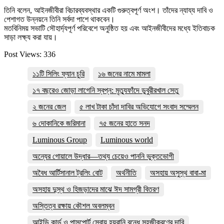
তিনি বলেন, আইনজীবীরা বিচারব্যবস্থার একটি গুরুত্বপূর্ণ অংশ। তাঁদের ন্যায্য দাবি ও
পেশাগত উন্নয়নে তিনি সর্বদা পাশে থাকবেন।
মতবিনিময় সভাটি সৌহার্দ্যপূর্ণ পরিবেশে অনুষ্ঠিত হয় এবং আইনজীবীদের মধ্যে ইতিবাচক
সাড়া লক্ষ্য করা যায়।
Post Views:
336
১১টি সিলিং ফ্যান চুরি
১৬ জনের নামে মামলা
১৭ বছরেও জোড়া লাগেনি স্বপ্ন: মৃত্যুফাঁদে ডুবুরীরখাল সেতু
২ জনের জেল
৫ লাখ টাকা চাঁদা দাবির অভিযোগে সংবাদ সম্মেলন
৬ দোকানিকে জরিমানা
৭৫ জনের হাতে সনদ
Luminous Group
Luminous world
অন্যের গোয়ালে উদ্ধার—তথ্য চেয়েও পাননি ভুক্তভোগী
অবৈধ আর্টিসানাল ট্রলিং বোট
অর্থনীতি
অসহায় অসুস্থ বাবা-মা
অসহায় দুস্থ ও হিজড়াদের মাঝে ঈদ সামগ্রী বিতরণ
অস্তিত্ব রক্ষায় কৌশল অবলম্বন
আইডি কার্ড ও পাসপোর্ট সেবায় হয়রানি বন্ধে সহজীকরণের দাবি