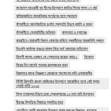
বাংনাদেশ আওয়ামী যুব লীগের ঊদ‍্যোগে জাতির পিতার পালন ১৭ মার্চ
বালিয়াকান্দিতে মানবাধিকার সংগঠনের নামে প্রতারণা
বাঁশখালী‌তে আর্ন্তজা‌তিক দু‌র্যোগ প্রস্তু‌তি দিব‌সে র‌্যালি ও মহড়া
বাঁশখালীতে সেনাবাহিনীর অভিযান
বাস্তবতা ও চ্যালেঞ্জ
বাহরাইনে নোয়াখালী বিভাগ ঘোষণার দাবিতে প্রবাসীদের স্মারকলিপি প্রদান
বিএনপি কার্যালয় ভাঙচুর মামলা ঘিরে অর্থ আদায়ের অভিযোগ
বিদেশী মদসহ একজন কে গ্রেফতার করেছে র‌্যাব-১
বিনোদন
বিয়ের তিন মাসেই গৃহবধূর রহস্যজনক মৃত্যু
বিরামপুরে মাদক নিয়ন্ত্রণে জোরালো পদক্ষেপের দাবি এলাকাবাসীর
বিশিষ্ট শিল্পপতি রুবেল আজিজের উদ্যোগে আয়োজিত হলো বোট ক্লাব
সেহরি নাইট ২০২৬
বিশ্ব গণমাধ্যম দিবসে ঢাকা প্রেসক্লাবের ১৩ দফা দাবি উত্থাপন
বীরগঞ্জ ক্লিনিকে সিজারে প্রসূতির মৃত্যু
বেতাগীতে নূরানী মাদ্রাসার হিফজুল শাখার হুজুরের বিরুদ্ধে ছাত্রকে