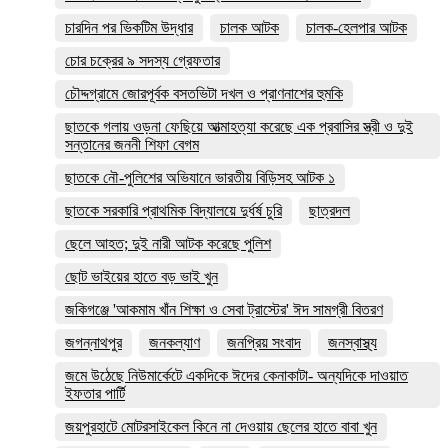
চারদিন পর ভিকটিম উদ্ধার
চালক আটক
চালক-হেলপার আটক
চোর চক্রের ৯ সদস্য গ্রেফতার
চৌদ্দগ্রামে জোরপূর্বক বসতভিটা দখল ও প্রাণনাশের হুমকি
ছাতকে গলায় ওড়না ফেছিয়ে আত্মাহত্যা করেছে এক প্রবাসির স্ত্রী ও দুই
সন্তানের জননী শিফা বেগম
ছাতকে নৌ-পুলিশের অভিযানে ভারতীয় বিড়িসহ আটক ১
ছাতকে সরকারি প্রাথমিক বিদ্যালয়ে দুর্ধর্ষ চুরি
ছাত্রদল
ছেলে আহত; দুই নারী আটক করেছে পুলিশ
ছোট ভাইয়ের হাতে বড় ভাই খুন
জকিগঞ্জে 'আকমাম খাঁন শিক্ষা ও সেবা ট্রাস্টের' ঈদ সামগ্রী বিতরণ
জগন্নাথপুর
জনকল্যাণ
জনপ্রিয় সংবাদ
জনস্বাস্থ্য
জমে উঠেছে নিউমার্কেটে একদিকে ঈদের কেনাকাটা- অন্যদিকে দাওয়াত
ইফতার পার্টি
জয়পুরহাটে মোটরসাইকেল কিনে না দেওয়ায় ছেলের হাতে বাবা খুন