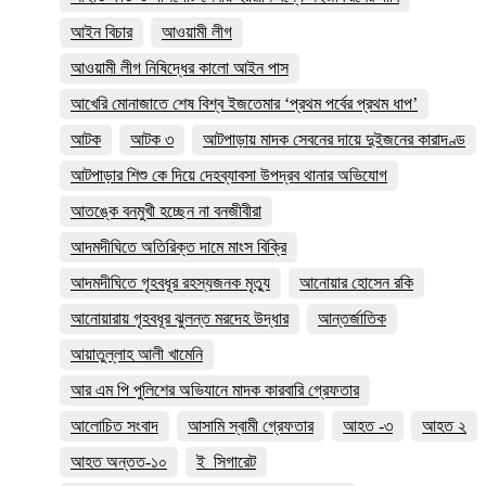
আইন বিচার
আওয়ামী লীগ
আওয়ামী লীগ নিষিদ্ধের কালো আইন পাস
আখেরি মোনাজাতে শেষ বিশ্ব ইজতেমার ‘প্রথম পর্বের প্রথম ধাপ’
আটক
আটক ৩
আটপাড়ায় মাদক সেবনের দায়ে দুইজনের কারাদণ্ড
আটপাড়ার শিশু কে দিয়ে দেহব্যাবসা উপদ্রব থানার অভিযোগ
আতঙ্কে বনমুখী হচ্ছেন না বনজীবীরা
আদমদীঘিতে অতিরিক্ত দামে মাংস বিক্রি
আদমদীঘিতে গৃহবধূর রহস্যজনক মৃত্যু
আনোয়ার হোসেন রকি
আনোয়ারায় গৃহবধূর ঝুলন্ত মরদেহ উদ্ধার
আন্তর্জাতিক
আয়াতুল্লাহ আলী খামেনি
আর এম পি পুলিশের অভিযানে মাদক কারবারি গ্রেফতার
আলোচিত সংবাদ
আসামি স্বামী গ্রেফতার
আহত -৩
আহত ২
আহত অন্তত-১০
ই_সিগারেট