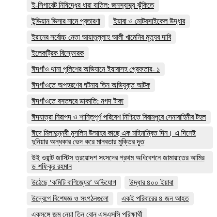
ই-সিগারেট নিষিদ্ধের ধারা বাতিল: জনস্বাস্থ্য ঝুঁকিতে
ইন্ডিয়ান ভিসার নামে প্রতারণা
ইয়াবা ও মোটরসাইকেল উদ্ধার
ইরানের সর্বোচ্চ নেতা আয়াতুল্লাহ আলী খামেনির মৃত্যুর দাবি
ইলেকট্রিক বিস্ফোরক
ঈদগাঁও থানা পুলিশের অভিযানে ইয়াবাসহ গ্রেফতার- ১
ঈদগাঁওতে অপহরণের ঘটনায় তিন অভিযুক্ত আটক
ঈদগাঁওতে বসতঘরে ডাকাতি: নগদ টাকা
ঈদযাত্রা নিরাপদ ও শান্তিপূর্ণ পরিবেশ নিশ্চিতে বিরামপুরে সেনাবাহিনীর টহল
ঈদে মিলাদুন্নবী মুসলিম উম্মাহর কাছে এক মহিমান্বিত দিন। এ দিনেই
দুনিয়ার অন্ধকার ভেদ করে মানবতার মুক্তির দূত
উই ওয়ান্ট জাস্টিস ত্রয়োদশ সংসদের প্রথম অধিবেশনে জামায়াতের আমির
ড শফিকুর রহমান
উঠেছে ‘কমিটি বাণিজ্যের’ অভিযোগ
উদ্ধার ৪০০ ইয়াবা
উদ্বেগে বিশেষজ্ঞ ও সংগঠনগুলো
একই পরিবারের ৪ জন আহত
একসঙ্গে জন্ম নেয়া তিন বোন এসএসসি পরিক্ষার্থী