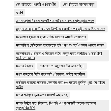
ভোগান্তিতে পথচারী ও শিক্ষার্থীরা
ভোগান্তিতে সাধারণ মানুষ
ভ্যাপ
মদনে জ্বালানি তেল সংকটে ধান কাটাতে না পেরে দুশ্চিন্তায় কৃষক
মধুপুরে ৫ বছর বয়সী ফাতেমা নিখোঁজের একদিন পর ভুট্টা খেতে মিললো লাশ
মধ্যনগরে হামলা ও হত্যা চেষ্টার মামলার আসামি গ্রেফতার
ময়মনসিংহ মেডিকেলে ছাত্রদলের দুই গ্রুপ সংঘর্ষে একজন গুরুতর আহত
ময়মনসিংহে পেট্রোল ও ডিজেল অবৈধ মজুদ করার অপরাধে ২ লক্ষ টাকা
অর্থদণ্ড আদায়
মরদেহ উদ্ধার
মর্যাদাবান ও আনন্দঘন দিন আর নেই।
মশার রাজত্বে জিম্মি বাগেরহাট পৌরসভা: অতিষ্ঠ জনজীবন
মসজিদে ফজরের নামাজে সেজদায় সময় ৮০ বছরের মুসল্লি খুম! এক ঘাতক
আটক
মাগুরা শ্রীপুরে দু-গ্রুপের সংঘর্ষে আহত ১২
মাদক নির্মূলে মহাপরিকল্পনা: বিএনপি ও প্রধানমন্ত্রী তারেক রহমানের
প্রস্তাবিত নীতি