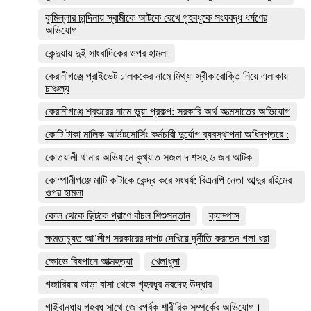
কুমিল্লার চান্দিনায় স্বামীকে আটকে রেখে গৃহবধূকে সংঘবদ্ধ ধর্ষণের
অভিযোগ
কেন্দুয়ায় দুই সাংবাদিকের ওপর হামলা
কেরানীগঞ্জে প্রাইভেট চালককের নামে মিথ্যা স্বীকারোক্তি নিয়ে এলাকায়
চাঞ্চল্য
কেরানীগঞ্জে শ্বশুরের নামে ভুয়া প্রকল্প: সরকারি অর্থ আত্মসাতের অভিযোগ
কোটি টাকা মালিক আউটসোর্সিং কর্মচারী দুর্যোগ ব্যবস্থাপনা অধিদপ্তরে :
কোতয়ালী থানার অভিযানে কুখ্যাত সজল দাশসহ ৬ জন আটক
কোম্পানীগঞ্জে মাটি কাটাকে কেন্দ্র করে সংঘর্ষ: বিএনপি নেতা আব্দুর রহিমের
ওপর হামলা
কোল থেকে ছিটকে প্রাণে বাঁচল শিশুসন্তান
ক্যাম্পাস
ক্ষমতাচ্যুত আ’লীগ সরকারের দাপট দেখিয়ে দূর্নীতি করতেন গলা ধরা
ক্ষোভে বিষপানে আত্মহত্যা
খেলাধুলা
গজারিয়ায় ভাড়া বাসা থেকে গৃহবধূর মরদেহ উদ্ধার
গাইবান্ধায় গৃহবধূ সাথে জোরপূর্বক শারীরিক সম্পর্কের অভিযোগ।