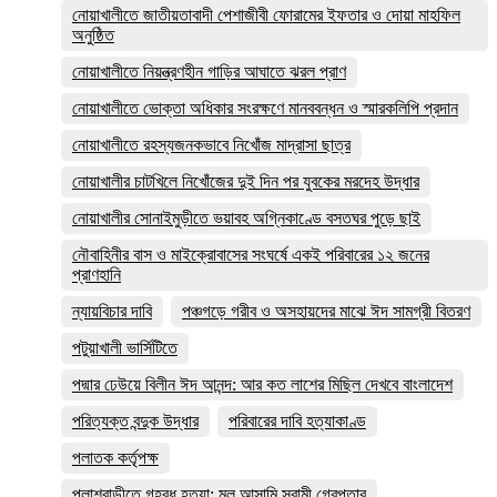
নোয়াখালীতে জাতীয়তাবাদী পেশাজীবী ফোরামের ইফতার ও দোয়া মাহফিল
অনুষ্ঠিত
নোয়াখালীতে নিয়ন্ত্রণহীন গাড়ির আঘাতে ঝরল প্রাণ
নোয়াখালীতে ভোক্তা অধিকার সংরক্ষণে মানববন্ধন ও স্মারকলিপি প্রদান
নোয়াখালীতে রহস্যজনকভাবে নিখোঁজ মাদ্রাসা ছাত্র
নোয়াখালীর চাটখিলে নিখোঁজের দুই দিন পর যুবকের মরদেহ উদ্ধার
নোয়াখালীর সোনাইমুড়ীতে ভয়াবহ অগ্নিকাণ্ডে বসতঘর পুড়ে ছাই
নৌবাহিনীর বাস ও মাইক্রোবাসের সংঘর্ষে একই পরিবারের ১২ জনের
প্রাণহানি
ন্যায়বিচার দাবি
পঞ্চগড়ে গরীব ও অসহায়দের মাঝে ঈদ সামগ্রী বিতরণ
পটুয়াখালী ভার্সিটিতে
পদ্মার ঢেউয়ে বিলীন ঈদ আনন্দ: আর কত লাশের মিছিল দেখবে বাংলাদেশ
পরিত্যক্ত বন্দুক উদ্ধার
পরিবারের দাবি হত্যাকাণ্ড
পলাতক কর্তৃপক্ষ
পলাশবাড়ীতে গৃহবধূ হত্যা: মূল আসামি স্বামী গ্রেপ্তার