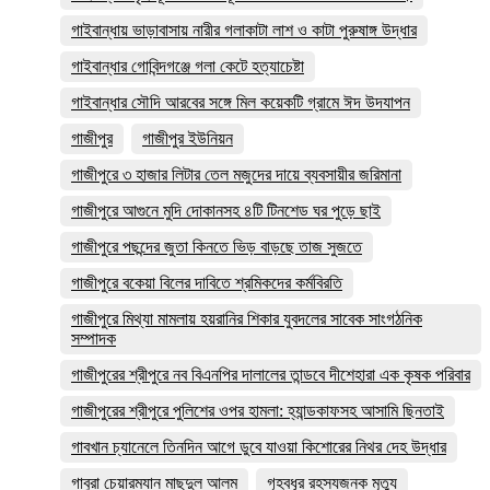
গাইবান্ধায় ভাড়াবাসায় নারীর গলাকাটা লাশ ও কাটা পুরুষাঙ্গ উদ্ধার
গাইবান্ধার গোবিন্দগঞ্জে গলা কেটে হত্যাচেষ্টা
গাইবান্ধার সৌদি আরবের সঙ্গে মিল কয়েকটি গ্রামে ঈদ উদযাপন
গাজীপুর
গাজীপুর ইউনিয়ন
গাজীপুরে ৩ হাজার লিটার তেল মজুদের দায়ে ব্যবসায়ীর জরিমানা
গাজীপুরে আগুনে মুদি দোকানসহ ৪টি টিনশেড ঘর পুড়ে ছাই
গাজীপুরে পছন্দের জুতা কিনতে ভিড় বাড়ছে তাজ সুজতে
গাজীপুরে বকেয়া বিলের দাবিতে শ্রমিকদের কর্মবিরতি
গাজীপুরে মিথ্যা মামলায় হয়রানির শিকার যুবদলের সাবেক সাংগঠনিক
সম্পাদক
গাজীপুরের শ্রীপুরে নব বিএনপির দালালের তান্ডবে দীশেহারা এক কৃষক পরিবার
গাজীপুরের শ্রীপুরে পুলিশের ওপর হামলা: হ্যান্ডকাফসহ আসামি ছিনতাই
গাবখান চ্যানেলে তিনদিন আগে ডুবে যাওয়া কিশোরের নিথর দেহ উদ্ধার
গাবুরা চেয়ারম্যান মাছুদুল আলম
গৃহবধূর রহস্যজনক মৃত্যু