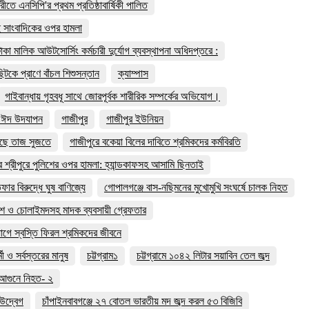
মারীতে এনসিপি'র প্রথম প্রতিষ্ঠাবার্ষিকী পালিত
 দুই সাংবাদিকের ওপর হামলা
াকা মালিক আউটসোর্সিং কর্মচারী দুর্যোগ ব্যবস্থাপনা অধিদপ্তরে :
টকে প্রাণে বাঁচল শিশুসন্তান
ক্যাম্পাস
গাইবান্ধায় গৃহবধূ সাথে জোরপূর্বক শারীরিক সম্পর্কের অভিযোগ।
ে ঈদ উদযাপন
গাজীপুর
গাজীপুর ইউনিয়ন
াড়ছে তাজ সুজতে
গাজীপুরে বকেয়া বিলের দাবিতে শ্রমিকদের কর্মবিরতি
র শ্রীপুরে পুলিশের ওপর হামলা: হ্যান্ডকাফসহ আসামি ছিনতাই
 বিরুদ্ধে ঘুষ বাণিজ্যে
গোপালগঞ্জে বাস-নছিমনের মুখোমুখি সংঘর্ষে চালক নিহত
াশ ও চোলাইমদসহ মাদক ব্যবসায়ী গ্রেফতার
যোগে স্বস্তি ফিরল শ্রমিকদের জীবনে
 ও সর্বস্তরের মানুষ
চট্টগ্রাম১
চট্টগ্রামে ১০৪২ লিটার সয়াবিন তেল জব্দ
হ আগুনে নিহত- ২
ে উদ্বেগ
চাঁপাইনবাবগঞ্জে ২৭ বোতল ভারতীয় মদ জব্দ করল ৫৩ বিজিবি