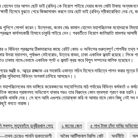
ল হোসেন তার আপন ছোট ভাই (রবিন) কে নিয়োগ পাইয়ে দেয়ার জন্য মোটা টাকায় অন্যজনকে দি
্ষার্থী হিসেবে বুঝতে পেরে জিজ্ঞাসাবাদ করলে তার ছোট ভাই (রবিন) স্বীকারোক্তি দেয় যে
 পুলিশে সোপর্দ করেন। উল্লেখ্য, জনাব মোঃ কামাল হোসেন মহাপরিচালক মহোদয়কে মিথ্যা
 প্রকল্পে কার্যসহকারী হিসাবে চাকুরি পাইয়ে দেন। পরবর্তীতে নিয়োগ জালিয়াতি মামলার আসা
াবার ও বিভিন্ন প্রকল্পের ঠিকাদারদের কাছে রেইট কোড ও অফিসের গুরুত্বপূর্ণ গোপনীয় তথ্য
দয়া ম্যানশন, পূর্বাঞ্চল মেইনরোড, উত্তর বাড্ডা, ঢাকা একাধিক ফ্ল্যাট রয়েছে। লিংক গার্ডেন, 
ড়াও ঢাকায় নামে-বেনামে একাধিক প্লট ও ফ্ল্যাট ক্রয় করে বিপুল সম্পদের মালিক হয়েছেন।
ের মন্ত্রী ড. আব্দুর রাজ্জাক এর সহকারি একান্ত সচিব হিসেবে দায়িত্বে পালন করার সূত্রে তি
চাকুরির সুবিধাসহ বিভিন্ন অপকর্ম চালিয়ে আসছেন।।
াপরিচালকের নাম ভাঙ্গিয়ে কয়েকজনের সহযোগিতায় মাঠ পর্যায়ের বিভিন্ন কর্মকর্তা ও কর্মচা
ৈতিক কাজের প্রমানসহ অভিযোগ থাকার পরও তার বিরুদ্ধে কোন ব্যবস্থা গ্রহণ করা হয়নি।
ে হুমকি ধামকি দেয়। সে বলে আমি এগুলার তোয়াক্কা করি না আমার নামে কোন কিছু নেই সব আ
কিছুই বলতে নারাজ।
বপ্ন: মৃত্যুফাঁদে ডুবুরীরখাল সেতু
২ জনের জেল
৫ লাখ টাকা চাঁদা দাবির অভিযো
র—তথ্য চেয়েও পাননি ভুক্তভোগী
অবৈধ আর্টিসানাল ট্রলিং বোট
অর্থনীতি
অসহ