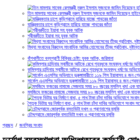
তিন মামলায় সাবেক রেলমন্ত্রী নুরুল ইসলাম সুজনকে জামিন দিয়েছেন হাইকো
যান্ত্রিকতার চাপে কুড়িগ্রামে হারিয়ে যাচ্ছে পাথরের জাঁতা
শ্রীবরদীতে ইয়াবা সহ যুবক আটক
মিথ্যা সংবাদের বিরুদ্ধে সাংবাদিক আমির হোসেনের তীব্র প্রতিবাদ, দৃষ্টান্
বাঁশখালীতে বন্যপ্রাণী বিক্রির চেষ্টা: যুবক আটক, জরিমানা
কুমিল্লার চান্দিনায় স্বামীকে আটকে রেখে গৃহবধূকে সংঘবদ্ধ ধর্ষণের অভ
সার্কেল এএসপির অভিযানে ভূরুঙ্গামারীতে ১১৯ পিস ইয়াবাসহ ৪ জন গ্রেফ
মসজিদে ফজরের নামাজে সেজদায় সময় ৮০ বছরের মুসল্লি খুম! এক ঘা
পৈতৃক ভিটায় ঘর নির্মাণে বাধা, ৫ লাখ টাকা চাঁদা দাবির অভিযোগে সংবাদ সম
চৌদ্দগ্রামে জোরপূর্বক বসতভিটা দখল ও প্রাণনাশের হুমকি
প্রচ্ছদ
/
জনপ্রিয় সংবাদ