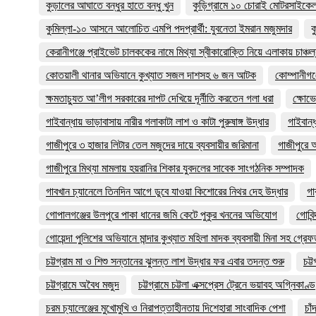
কুড়ালের আঘাতে বন্ধুর হাতে বন্ধু খুন
কুড়িগ্রামে ১০ চোরাই মোটরসাইকেল
কুমিল্লা-১০ আসনে আলোচিত এমপি পদপ্রার্থী: যুবনেতা ইমরান মজুমদার
ক
কেরানীগঞ্জে প্রাইভেট চালককের নামে মিথ্যা স্বীকারোক্তি নিয়ে এলাকায় চাঞ্চল
কোতয়ালী থানার অভিযানে কুখ্যাত সজল দাশসহ ৬ জন আটক
কোম্পানীগঞ্
ক্ষমতাচ্যুত আ’লীগ সরকারের দাপট দেখিয়ে দূর্নীতি করতেন গলা ধরা
ক্ষোভে
গাইবান্ধায় ভাড়াবাসায় নারীর গলাকাটা লাশ ও কাটা পুরুষাঙ্গ উদ্ধার
গাইবান্ধ
গাজীপুরে ৩ হাজার লিটার তেল মজুদের দায়ে ব্যবসায়ীর জরিমানা
গাজীপুরে 
গাজীপুরে মিথ্যা মামলায় হয়রানির শিকার যুবদলের সাবেক সাংগঠনিক সম্পাদক
গাবখান চ্যানেলে তিনদিন আগে ডুবে যাওয়া কিশোরের নিথর দেহ উদ্ধার
গা
গোপালগঞ্জের উলপুরে পাকা ধানের জমি কেটে পুকুর খননের অভিযোগ
গোবিন
গোয়েন্দা পুলিশের অভিযানে মান্দার কুখ্যাত মহিলা মাদক ব্যবসায়ী মিনা সহ গ্রে
চট্টগ্রাম মা ও শিশু সন্তানের ঝুলন্ত লাশ উদ্ধার ফর এবার তদন্ত শুরু
চট্
চট্টগ্রামে অবৈধ মজুদ
চট্টগ্রামে চট্টলা এক্সপ্রেস ট্রেনে ভয়াবহ অগ্নিকাণ্ড
চরম চ্যালেঞ্জের মুখোমুখি ও নিরাপত্তাহীনতায় দিশেহারা সাংবাদিক পেশা
চাঁ