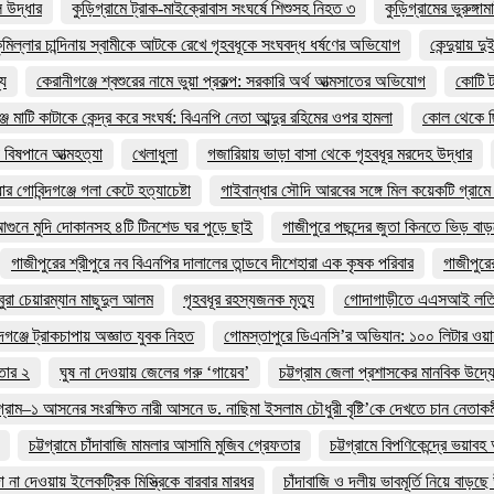
 উদ্ধার
কুড়িগ্রামে ট্রাক-মাইক্রোবাস সংঘর্ষে শিশুসহ নিহত ৩
কুড়িগ্রামের ভুরুঙ্গা
ুমিল্লার চান্দিনায় স্বামীকে আটকে রেখে গৃহবধূকে সংঘবদ্ধ ধর্ষণের অভিযোগ
কেন্দুয়ায়
্য
কেরানীগঞ্জে শ্বশুরের নামে ভুয়া প্রকল্প: সরকারি অর্থ আত্মসাতের অভিযোগ
কোটি ট
জে মাটি কাটাকে কেন্দ্র করে সংঘর্ষ: বিএনপি নেতা আব্দুর রহিমের ওপর হামলা
কোল থেকে ছি
 বিষপানে আত্মহত্যা
খেলাধুলা
গজারিয়ায় ভাড়া বাসা থেকে গৃহবধূর মরদেহ উদ্ধার
ার গোবিন্দগঞ্জে গলা কেটে হত্যাচেষ্টা
গাইবান্ধার সৌদি আরবের সঙ্গে মিল কয়েকটি গ্রাম
আগুনে মুদি দোকানসহ ৪টি টিনশেড ঘর পুড়ে ছাই
গাজীপুরে পছন্দের জুতা কিনতে ভিড় ব
গাজীপুরের শ্রীপুরে নব বিএনপির দালালের তান্ডবে দীশেহারা এক কৃষক পরিবার
গাজীপুরে
বুরা চেয়ারম্যান মাছুদুল আলম
গৃহবধূর রহস্যজনক মৃত্যু
গোদাগাড়ীতে এএসআই লতিফার
্দগঞ্জে ট্রাকচাপায় অজ্ঞাত যুবক নিহত
গোমস্তাপুরে ডিএনসি’র অভিযান: ১০০ লিটার ওয়
ফতার ২
ঘুষ না দেওয়ায় জেলের গরু ‘গায়েব’
চট্টগ্রাম জেলা প্রশাসকের মানবিক উদ্
টগ্রাম–১ আসনের সংরক্ষিত নারী আসনে ড. নাছিমা ইসলাম চৌধুরী বৃষ্টি’কে দেখতে চান নেতাকর্মী
চট্টগ্রামে চাঁদাবাজি মামলার আসামি মুজিব গ্রেফতার
চট্টগ্রামে বিপণিকেন্দ্রে ভয়াব
দা না দেওয়ায় ইলেকট্রিক মিস্ত্রিকে বারবার মারধর
চাঁদাবাজি ও দলীয় ভাবমূর্তি নিয়ে বাড়ছ