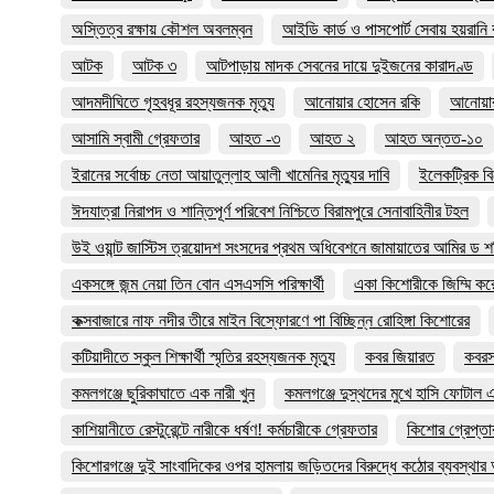
অস্তিত্ব রক্ষায় কৌশল অবলম্বন
আইডি কার্ড ও পাসপোর্ট সেবায় হয়রানি
আটক
আটক ৩
আটপাড়ায় মাদক সেবনের দায়ে দুইজনের কারাদণ্ড
আদমদীঘিতে গৃহবধূর রহস্যজনক মৃত্যু
আনোয়ার হোসেন রকি
আনোয়ারা
আসামি স্বামী গ্রেফতার
আহত -৩
আহত ২
আহত অন্তত-১০
ইরানের সর্বোচ্চ নেতা আয়াতুল্লাহ আলী খামেনির মৃত্যুর দাবি
ইলেকট্রিক ব
ঈদযাত্রা নিরাপদ ও শান্তিপূর্ণ পরিবেশ নিশ্চিতে বিরামপুরে সেনাবাহিনীর টহল
উই ওয়ান্ট জাস্টিস ত্রয়োদশ সংসদের প্রথম অধিবেশনে জামায়াতের আমির ড শ
একসঙ্গে জন্ম নেয়া তিন বোন এসএসসি পরিক্ষার্থী
একা কিশোরীকে জিম্মি করে চ
কক্সবাজারে নাফ নদীর তীরে মাইন বিস্ফোরণে পা বিচ্ছিন্ন রোহিঙ্গা কিশোরের
কটিয়াদীতে স্কুল শিক্ষার্থী স্মৃতির রহস্যজনক মৃত্যু
কবর জিয়ারত
কবরস্
কমলগঞ্জে ছুরিকাঘাতে এক নারী খুন
কমলগঞ্জে দুস্থদের মুখে হাসি ফোটাল
কাশিয়ানীতে রেস্টুরেন্টে নারীকে ধর্ষণ! কর্মচারীকে গ্রেফতার
কিশোর গ্রেপ্তা
কিশোরগঞ্জে দুই সাংবাদিকের ওপর হামলায় জড়িতদের বিরুদ্ধে কঠোর ব্যবস্থার আ