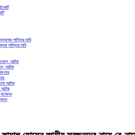
র্ট
তমূলক শাস্তির দাবি
িযোগ, আটক
তার
তক আটক
্মেলন