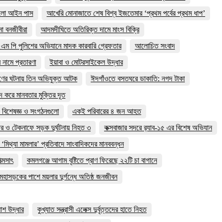
ালো আইন পাস
আখেরি মোনাজাতে শেষ বিশ্ব ইজতেমার ‘প্রথম পর্বের প্রথম ধাপ’
া বনজীবীরা
আদমদীঘিতে অতিরিক্ত দামে মাংস বিক্রি
এম পি পুলিশের অভিযানে মাদক কারবারি গ্রেফতার
আলোচিত সংবাদ
র নামে প্রতারণা
ইয়াবা ও মোটরসাইকেল উদ্ধার
ের ঘটনায় তিন অভিযুক্ত আটক
ঈদগাঁওতে বসতঘরে ডাকাতি: নগদ টাকা
দ করে মানবতার মুক্তির দূত
 বিশেষজ্ঞ ও সংগঠনগুলো
একই পরিবারের ৪ জন আহত
ার ও টেকনাফে সড়ক দুর্ঘটনায় নিহত ৩
কক্সবাজার সদরে র‍্যাব-১৫ এর বিশেষ অভিযান
 ‘মিথ্যা মামলার’ প্রতিবাদে সাংবাদিকদের মানববন্ধন
্মসাৎ
কমলগঞ্জে আগাম বৃষ্টিতে প্রাণ ফিরেছে ২২টি চা বাগানে
মহাসড়কের পাশে ময়লার দুর্গন্ধে অতিষ্ঠ জনজীবন
লাশ উদ্ধার
কুখ্যাত সন্ত্রাসী এলেক্স দুর্বৃত্তদের হাতে নিহত