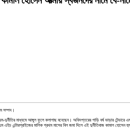
োঃ কামাল হোসেন আত্মীয় স্বজনদের নামে বে-না
ামে সম্পদ।
দুর্নীতির মাধ্যমে আঙ্গুল ফুলে কলাগাছ বনেছেন। অধিদপ্তরের গাড়ি বর্ষ ভাড়ার টেন্ডারে এ
ইচ এন্টারপ্রাইজের মালিক প্রথম মাসের বিল জমা দিলে এই দুর্নীতিবাজ কামাল হোসেন হুমকি 