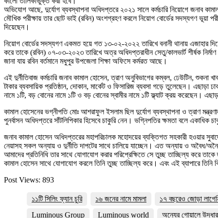
কালো তালিকাভুক্ত করা হবে।
অভিযোগ আছে, দুর্যোগ ব্যবস্থাপনা অধিদপ্তরে ২০২১ সালে কর্মচারি নিয়োগে জনাব কামা
মৌখিক পরীক্ষায় তার ছোট ভাই (রবিন) অংশগ্রহণ করলে নিয়োগ বোর্ডের সদস্যগণ ভূয়া পরীক
দিয়েছেন।
নিয়োগ বোর্ডের সদস্যগণ একমত হয়ে গত ১৩-০২-২০২২ তারিখে বনানী থানায় এজাহার দিয়ে
করে তাকে (রবিন) ০৭-০৩-২০২৩ তারিখে অত্র অধিদপ্তরাধীন সেতু/কালভার্ট শীর্ষক নির্মাণ
জানা যায় রবিন বর্তমানে মধুপুর উপজেলা শিক্ষা অফিসে কর্মরত আছে।
এই দুর্নীতিবাজ কর্মচারি জনাব কামাল হোসেন, ত্রাণ অনুবিভাগের কম্বল, ঢেউটিন, শুকনা খ
টাকার ব্যবসায়িক প্রতিষ্ঠান, দোকান, মার্কেট ও ফিসারিজ ব্যবসা গড়ে তুলেছেন। এছাড়া ঢাকায় উ
নামে ১টি, বড় বোনের নামে ১টি ও বড় বোনের স্বামীর নামে ১টি ফ্ল্যাট ক্রয় করেছেন। এছা
কামাল হোসেনের ভগ্নীপতি মোঃ আশরাফুল ইসলাম ছিল দুর্যোগ ব্যবস্থাপনা ও ত্রাণ মন্ত্রণালয়
পুনর্বাসন অধিদপ্তরে সাঁটলিপিকার হিসেবে চাকুরি নেন। ভগ্নিপতির ক্ষমতা বলে একাধিক 
জনাব কামাল হোসেন অধিদপ্তরের মহাপরিচালক মহোদয়ের ব্যক্তিগত সহকারী হওয়ার সুবাদে মহ
নেয়াসহ সকল অন্যায় ও দুর্নীতি দাপটের সাথে চালিয়ে যাচ্ছেন। এত অন্যায় ও অবৈধ/অন
আমাদের প্রতিনিধি তার সাথে যোগাযোগ করার পরিপ্রেক্ষিতে সে তুচ্ছ তাচ্ছিল্য করে তাক
কামাল হোসেন সাথে যোগাযোগ করলে তিনি তুচ্ছ তাচ্ছিল্য করে। এবং এই ব্যাপারে তিনি 
Post Views:
893
১১টি সিলিং ফ্যান চুরি
১৬ জনের নামে মামলা
১৭ বছরেও জোড়া লাগেনি স্
Luminous Group
Luminous world
অন্যের গোয়ালে উদ্ধা