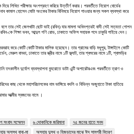
য়ে লিখিত পরীক্ষায় অংশগ্রহণ করিয়ে উত্তীর্ণ করায়। পরবর্তীতে নিয়োগ বোর্ডের
, জনাব কামাল হোসেন মোটা অংকের টাকার বিনিময়ে নিয়োগ পাওয়ার জন্য সকল ব্যবস্থা করে
 বলে তার সেই জেলখাটা ছোট ভাই (রবিন) যার মামলা অধিদপ্তরই বাদী সেই সত্যতা গোপন
মী রবিন-কে শিক্ষা ভবন, আব্দুল গণি রোড, ঢাকাতে অফিস সহায়ক পদে চাকুরি পাইয়ে দেন।
 সরবরাহ করে কোটি কোটি টাকার মালিক হয়েছেন। তার গ্রামের বাড়ি মধুপুর, টাঙ্গাইলে কোটি
মেরুল বাড্ডা, ঢাকাতে তার স্ত্রীর নামে ১টি ফ্ল্যাট, তার শ্বশুরের নামে ১টি, শ্বাশুড়ির
নি তৎকালীন দুর্যোগ ব্যবস্থাপনা ব্যুরোতে ডাটা এন্টি অপারেটরএবং পরবর্তীতে ত্রাণ ও
রিদের কাছ থেকে মহাপরিচালকের নাম ভাঙ্গিয়ে বদলি ও বিভিন্ন অজুহাতে টাকা হাতিয়ে
মার আত্মীয় স্বজনের নামে ।
গে সংবাদ সম্মেলন
৬ দোকানিকে জরিমানা
৭৫ জনের হাতে সনদ
ায় অসুস্থ বাবা-মা
অসহায় দুস্থ ও হিজড়াদের মাঝে ঈদ সামগ্রী বিতরণ