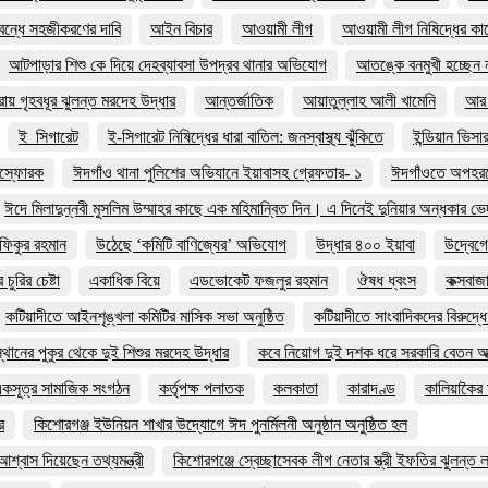
 বন্ধে সহজীকরণের দাবি
আইন বিচার
আওয়ামী লীগ
আওয়ামী লীগ নিষিদ্ধের ক
আটপাড়ার শিশু কে দিয়ে দেহব্যাবসা উপদ্রব থানার অভিযোগ
আতঙ্কে বনমুখী হচ্ছেন ন
য় গৃহবধূর ঝুলন্ত মরদেহ উদ্ধার
আন্তর্জাতিক
আয়াতুল্লাহ আলী খামেনি
আর 
ই_সিগারেট
ই-সিগারেট নিষিদ্ধের ধারা বাতিল: জনস্বাস্থ্য ঝুঁকিতে
ইন্ডিয়ান ভিসা
িস্ফোরক
ঈদগাঁও থানা পুলিশের অভিযানে ইয়াবাসহ গ্রেফতার- ১
ঈদগাঁওতে অপহরণ
ঈদে মিলাদুন্নবী মুসলিম উম্মাহর কাছে এক মহিমান্বিত দিন। এ দিনেই দুনিয়ার অন্ধকার ভে
ফিকুর রহমান
উঠেছে ‘কমিটি বাণিজ্যের’ অভিযোগ
উদ্ধার ৪০০ ইয়াবা
উদ্বেগে
ুরির চেষ্টা
একাধিক বিয়ে
এডভোকেট ফজলুর রহমান
ঔষধ ধ্বংস
কক্সবাজ
কটিয়াদীতে আইনশৃঙ্খলা কমিটির মাসিক সভা অনুষ্ঠিত
কটিয়াদীতে সাংবাদিকদের বিরুদ্ধে
থানের পুকুর থেকে দুই শিশুর মরদেহ উদ্ধার
কবে নিয়োগ দুই দশক ধরে সরকারি বেতন আত
 একসূত্র সামাজিক সংগঠন
কর্তৃপক্ষ পলাতক
কলকাতা
কারাদণ্ড
কালিয়াকৈর 
র
কিশোরগঞ্জ ইউনিয়ন শাখার উদ্যোগে ঈদ পুনর্মিলনী অনুষ্ঠান অনুষ্ঠিত হল
শ্বাস দিয়েছেন তথ্যমন্ত্রী
কিশোরগঞ্জে স্বেচ্ছাসেবক লীগ নেতার স্ত্রী ইফতির ঝুলন্ত 