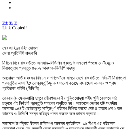
ফ+
ফ-
ফ
Link Copied!
মোঃ জাহিদুর রহিম মোল্লা
জেলা প্রতিনিধি রাজবাড়ী
নির্বাচন ঘিরে রাজবাড়ীতে আনসার–ভিডিপির প্রস্তুতি সমাবেশ *৩৫৪ ভোটকেন্দ্রে
নিরাপত্তায় প্রস্তুত ৪৬০২ আনসার–ভিডিপি সদস্য
ত্রয়োদশ জাতীয় সংসদ নির্বাচন ও গণভোটকে সামনে রেখে রাজবাড়ীতে নির্বাচনী নিরাপত্তা
প্রস্তুতির অংশ হিসেবে প্রস্তুতিমূলক সমাবেশ করেছে বাংলাদেশ আনসার ও গ্রাম
প্রতিরক্ষা বাহিনী (ভিডিপি)।
রোববার (৮ ফেব্রুয়ারি) দুপুরে পৌরশহরের বীর মুক্তিযোদ্ধা শহীদ খুশি রেলওয়ে মাঠ
চত্বরে এই নির্বাচনী প্রস্তুতি সমাবেশ অনুষ্ঠিত হয়। সমাবেশে জেলার দুটি সংসদীয়
আসনের ৩৫৪টি ভোটকেন্দ্রে শান্তিপূর্ণ পরিবেশ নিশ্চিত করতে মোট ৪ হাজার ৬শ ২ জন
আনসার ও ভিডিপি সদস্য দায়িত্ব পালন করবেন বলে জানান বক্তারা।
সমাবেশে উপস্থিত ছিলেন মানিকগঞ্জ আনসার ব্যাটালিয়ন–৩৬ বিএন-এর পরিচালক
রোকসানা বেগম এবং সহকারী জেলা কমান্ড্যান্ট ও ভারপ্রাপ্ত রাজবাড়ী জেলা কমান্ড্যান্ট মো.