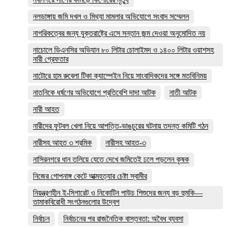
নলডাঙ্গায় জমি দখল ও মিথ্যা মামলার অভিযোগে সংবাদ সম্মেলন
নাগরিকত্বের জন্য যুক্তরাষ্ট্রে এসে সন্তান জন্ম দেওয়া অনুমোদিত নয়
নাচোলে ডিএনসির অভিযান ৮০ লিটার চোলাইমদ ও ১৪০০ লিটার ওয়াশসহ
নারী গ্রেফতার
নাটোরে হাম রুবেলা টিকা ক্যাম্পেইন নিয়ে সাংবাদিকদের সঙ্গে মতবিনিময়
নাতনিকে ধর্ষণের অভিযোগে প্রতিবেশি দাদা আটক
নাতী আটক
নারী আহত
নারীদের ফুটবল খেলা নিয়ে আপত্তি-ভাঙচুরের ঘটনায় তদন্ত কমিটি গঠন
নারীসহ আহত ৩ শ্রমিক
নারীসহ আহত-৩
নাসিরনগরে ধান তলিয়ে যেতে দেখে জমিতেই ঢলে পড়লেন কৃষক
নিজের গোপনাঙ্গ কেটে আত্মহত্যার চেষ্টা স্বামীর
নিয়ন্ত্রণহীন ই-সিগারেট ও নিকোটিন পাউচ শিশুদের জন্য বড় হুমকি—
তামাকবিরোধী সংগঠনগুলোর উদ্বেগ
নির্বাচন
নির্বাচনের পর রাজনৈতিক বাস্তবতা: অবৈধ ব্যবসা