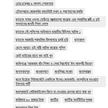
চোর চক্রের ৯ সদস্য গ্রেফতার
চৌদ্দগ্রামে জোরপূর্বক বসতভিটা দখল ও প্রাণনাশের হুমকি
ছাতকে গলায় ওড়না ফেছিয়ে আত্মাহত্যা করেছে এক প্রবাসির স্ত্রী ও দুই
সন্তানের জননী শিফা বেগম
ছাতকে নৌ-পুলিশের অভিযানে ভারতীয় বিড়িসহ আটক ১
ছাতকে সরকারি প্রাথমিক বিদ্যালয়ে দুর্ধর্ষ চুরি
ছাত্রদল
ছেলে আহত; দুই নারী আটক করেছে পুলিশ
ছোট ভাইয়ের হাতে বড় ভাই খুন
জকিগঞ্জে 'আকমাম খাঁন শিক্ষা ও সেবা ট্রাস্টের' ঈদ সামগ্রী বিতরণ
জগন্নাথপুর
জনকল্যাণ
জনপ্রিয় সংবাদ
জনস্বাস্থ্য
জমে উঠেছে নিউমার্কেটে একদিকে ঈদের কেনাকাটা- অন্যদিকে দাওয়াত
ইফতার পার্টি
জয়পুরহাটে মোটরসাইকেল কিনে না দেওয়ায় ছেলের হাতে বাবা খুন
জরিমানা ৬০ হাজার টাকা
জাতীয়
জাতীয় অর্থনীতির সুখবর
জান্নাতুল নিসা ইরা