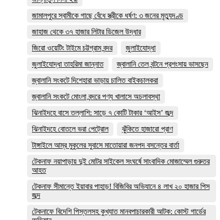
জামালপুরে স্বামীকে গাছে বেঁধে স্ত্রীকে ধর্ষণ: ৩ জনের মৃত্যুদণ্ড
জাহাজ থেকে ৩৭ হাজার লিটার ডিজেল উদ্ধার
জিরো ওয়েটিং টাইমে চট্টগ্রাম বন্দর
জুলাইযোদ্ধা
জুলাইযোদ্ধা তাহরিমা জান্নাত
জ্বালানি তেল বন্টনে প্রশংসায় ভাসছেন
জ্বালানি সংকটে দিশেহারা ভাড়ায় চালিত বাইকচালকরা
জ্বালানি সংকটে মোংলা বন্দরে পণ্য খালাসে অচলাবস্থা
ঝিনাইদহে বাসে তল্লাশি: সাড়ে ৭ কোটি টাকার ‘আইস’ জব্দ
ঝিনাইদহে বোতলে ভরা পেট্রোল
ঝুঁকিতে হাজারো প্রাণ
টাঙ্গাইলে আম্র মুকুলের সুবাসে মাতোয়ারা জনপদ বসন্তের বার্তা
টেকনাফ নয়াপাড়ায় দুই মোটর সাইকেল সংঘর্ষে সাংবাদিক মোজাম্মেল গুরুতর
আহত
টেকনাফ সীমান্তে ইয়াবার পাহাড়! বিজিবির অভিযানে ৪ লাখ ২০ হাজার পিস
জব্দ
টেকনাফে বিদেশি পিস্তলসহ কুখ্যাত মানবপাচারকারী আটক: কোস্ট গার্ডের