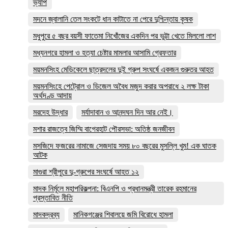
ভ্যাপ
মদনে জ্বালানি তেল সংকটে ধান কাটাতে না পেরে দুশ্চিন্তায় কৃষক
মধুপুরে ৫ বছর বয়সী ফাতেমা নিখোঁজের একদিন পর ভুট্টা খেতে মিললো লাশ
মধ্যনগরে হামলা ও হত্যা চেষ্টার মামলার আসামি গ্রেফতার
ময়মনসিংহ মেডিকেলে ছাত্রদলের দুই গ্রুপ সংঘর্ষে একজন গুরুতর আহত
ময়মনসিংহে পেট্রোল ও ডিজেল অবৈধ মজুদ করার অপরাধে ২ লক্ষ টাকা
অর্থদণ্ড আদায়
মরদেহ উদ্ধার
মর্যাদাবান ও আনন্দঘন দিন আর নেই।
মশার রাজত্বে জিম্মি বাগেরহাট পৌরসভা: অতিষ্ঠ জনজীবন
মসজিদে ফজরের নামাজে সেজদায় সময় ৮০ বছরের মুসল্লি খুম! এক ঘাতক
আটক
মাগুরা শ্রীপুরে দু-গ্রুপের সংঘর্ষে আহত ১২
মাদক নির্মূলে মহাপরিকল্পনা: বিএনপি ও প্রধানমন্ত্রী তারেক রহমানের
প্রস্তাবিত নীতি
মাদকদ্রব্য
মানিকগঞ্জের শিবালয়ে জমি বিরোধে হামলা