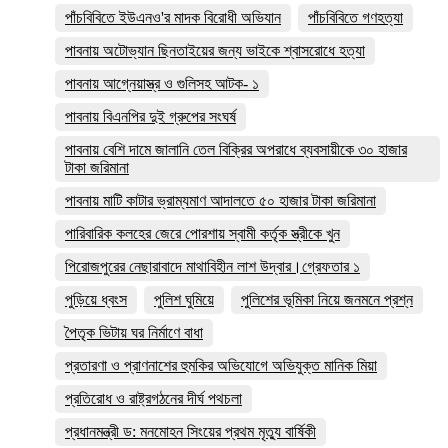
পাঁচবিবিতে ইউএনও'র মাদক বিরোধী অভিযান
পাঁচবিবিতে গণহত্যা
পাবনায় অটোভ্যান ছিনতাইয়ের জন্য ভাইকে শ্বাসরোধে হত্যা
পাবনায় আগ্নেয়াস্ত্র ও গুলিসহ আটক- ১
পাবনায় বিএনপির দুই গ্রুপের সংঘর্ষ
পাবনায় বেশি দামে জালানি তেল বিক্রির অপরাধে ব্যবসায়ীকে ৩০ হাজার
টাকা জরিমানা
পাবনায় মাটি কাটার ভ্রাম্যমাণ আদালতে ৫০ হাজার টাকা জরিমানা
পারিবারিক কলহের জেরে পোরশায় স্বামী কর্তৃক স্ত্রীকে খুন
পিরোজপুরের নেছারাবাদে মাথাবিহীন লাশ উদ্বার।গ্রেফতার ১
পুড়িয়ে ধ্বংস
পুলিশ ঘুমিয়ে
পুলিশের ভূমিকা নিয়ে জনমনে প্রশ্ন
পৈতৃক ভিটায় ঘর নির্মাণে বাধা
প্রতারণা ও প্রাণনাশের হুমকির অভিযোগে অভিযুক্ত মানিক মিয়া
প্রতিরোধ ও রাষ্ট্রগঠনের দীর্ঘ পথচলা
প্রধানমন্ত্রী ড: মনমোহন সিংয়ের প্রথম মৃত্যু বার্ষিকী