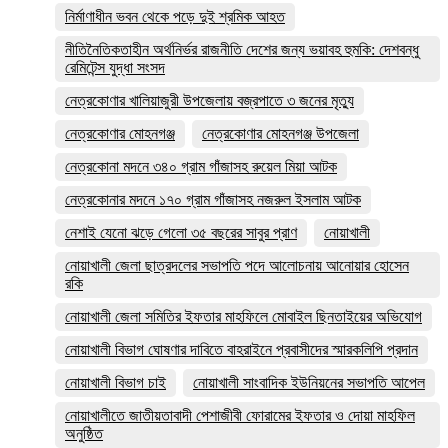
নির্মাণাধীন ভবন থেকে পড়ে দুই শ্রমিক আহত
নীতিনৈতিকতাহীন অর্থনির্ভর রাজনীতি দেশের জন্য ভয়াবহ হুমকি: দেশবন্ধু
রেমিটেন্স যুদ্ধা সংসদ
নেত্রকোণার খালিয়াজুরী উপজেলায় বজ্রপাতে ৩ জনের মৃত্যু
নেত্রকোণার মোহনগঞ্জ
নেত্রকোণার মোহনগঞ্জ উপজেলা
নেত্রকোনা মদনে ৩৪০ গ্রাম গাঁজাসহ রুয়েল মিয়া আটক
নেত্রকোনার মদনে ১৭০ গ্রাম গাঁজাসহ নজরুল ইসলাম আটক
নেশাই যেনো ঝড়ে গেলো ৩৫ বছরের সাবুর প্রাণ
নোয়াখালী
নোয়াখালী জেলা ছাত্রদলের সভাপতি পদে আলোচনায় আনোয়ার হোসেন
রকি
নোয়াখালী জেলা সমিতির ইফতার মাহফিলে মোবাইল ছিনতাইয়ের অভিযোগ
নোয়াখালী বিভাগ ঘোষণার দাবিতে বাহরাইনে প্রবাসীদের স্মারকলিপি প্রদান
নোয়াখালী বিভাগ চাই
নোয়াখালী সাংবাদিক ইউনিয়নের সভাপতি আপেল
নোয়াখালীতে জাতীয়তাবাদী পেশাজীবী ফোরামের ইফতার ও দোয়া মাহফিল
অনুষ্ঠিত