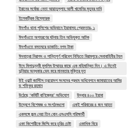
ইরানের সর্বোচ্চ নেতা আয়াতুল্লাহ আলী খামেনির মৃত্যুর দাবি
ইলেকট্রিক বিস্ফোরক
ঈদগাঁও থানা পুলিশের অভিযানে ইয়াবাসহ গ্রেফতার- ১
ঈদগাঁওতে অপহরণের ঘটনায় তিন অভিযুক্ত আটক
ঈদগাঁওতে বসতঘরে ডাকাতি: নগদ টাকা
ঈদযাত্রা নিরাপদ ও শান্তিপূর্ণ পরিবেশ নিশ্চিতে বিরামপুরে সেনাবাহিনীর টহল
ঈদে মিলাদুন্নবী মুসলিম উম্মাহর কাছে এক মহিমান্বিত দিন। এ দিনেই
দুনিয়ার অন্ধকার ভেদ করে মানবতার মুক্তির দূত
উই ওয়ান্ট জাস্টিস ত্রয়োদশ সংসদের প্রথম অধিবেশনে জামায়াতের আমির
ড শফিকুর রহমান
উঠেছে ‘কমিটি বাণিজ্যের’ অভিযোগ
উদ্ধার ৪০০ ইয়াবা
উদ্বেগে বিশেষজ্ঞ ও সংগঠনগুলো
একই পরিবারের ৪ জন আহত
একসঙ্গে জন্ম নেয়া তিন বোন এসএসসি পরিক্ষার্থী
একা কিশোরীকে জিম্মি করে চুরির চেষ্টা
একাধিক বিয়ে