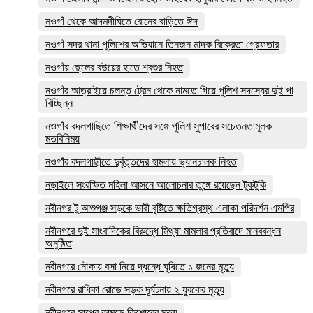
নওগাঁ থেকে আদমদীঘিতে বোনের বাড়িতে ঈদ
নওগাঁ সদর থানা পুলিশের অভিযানে তিনজন মাদক বিক্রেতা গ্রেফতার
নওগাঁয় ছেলের বউয়ের হাতে শ্বশুর নিহত
নওগাঁর আত্রাইয়ে চলন্ত ট্রেন থেকে নামতে গিয়ে পুলিশ সদস্যের দুই পা
বিচ্ছিন্ন
নওগাঁর বদলগাছিতে শিক্ষার্থীদের সঙ্গে পুলিশ সুপারের সচেতনতামূলক
মতবিনিময়
নওগাঁর বদলগাছীতে দুর্বৃত্তদের হামলায় ভ্যানচালক নিহত
নড়াইলে সংরক্ষিত মহিলা আসনে আলোচনার তুঙ্গে রয়েছেন টুকটুকি
নবীনগর টু আশুগঞ্জ সড়কে ভারী বৃষ্টিতে ক্ষতিগ্রস্থ এলাকা পরিদর্শন এমপির
নবীনগরে দুই সাংবাদিকের বিরুদ্ধে মিথ্যা মামলার প্রতিবাদে মানববন্ধন
অনুষ্ঠিত
নবীনগরে নৌকায় বসা নিয়ে দ্ধন্ধে ঘুষিতে ১ জনের মৃত্যু
নবীনগরে রাধিকা রোডে সড়ক দূর্ঘটনায় ২ যুবকের মৃত্যু
নবীনগরে সাপের কামড়ে কিশোরের মৃত্যু