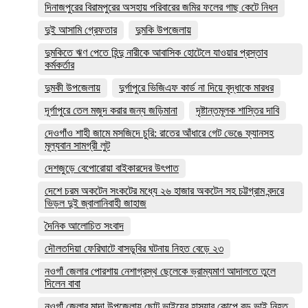
দিনাজপুরের বিরামপুরের অসহায় পরিবারের জমির ফলের গাছ কেটে নিধন
দুই আসামি গ্রেফতার
দুমকি উপজেলায়
দুমকিতে ঋণ পেতে হিন্দু নারীকে আবাসিক হোটেলে যাওয়ার প্রস্তাব
কর্মকর্তার
দুমকী উপজেলায়
দুর্গাপুরে ভিজিএফ কার্ড না দিয়ে বৃদ্ধাকে মারধর
দূর্গাপুরে তেল মজুদ করার জন্য জড়িমানা
দৃষ্টান্তমূলক শাস্তির দাবি
দেওগাঁও শাহী জামে মসজিদে চুরি: রাতের আঁধারে গেট ভেঙে ফ্যানসহ
মূল্যবান সামগ্রী লুট
দেশজুড়ে বেপোরোয়া বাইকারদের উৎপাত
দেশে চরম অকটেন সংকটের মধ্যে ২৬ হাজার অকটেন সহ চট্টগ্রাম বন্দরে
ভিড়ল দুই জ্বালানিবাহী জাহাজ
দৈনিক আলোচিত সংবাদ
দৌলতদিয়া ফেরিঘাটে বাসডুবির ঘটনায় নিহত বেড়ে ২৩
নওগাঁ জেলার পোরশায় নেশাগ্রস্থ ছেলেকে ভ্রাম্যমাণ আদালতে তুলে
দিলেন বাবা
নওগাঁ জেলার মান্দা উপজেলায় ছোট ভাইয়ের হাসুয়ার কোপে বড় ভাই নিহত