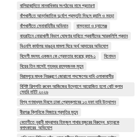
বালিয়াকান্দিতে মানবাধিকার সংগঠনের নামে প্রতারণা
বাঁশখালী‌তে আর্ন্তজা‌তিক দু‌র্যোগ প্রস্তু‌তি দিব‌সে র‌্যালি ও মহড়া
বাঁশখালীতে সেনাবাহিনীর অভিযান
বাস্তবতা ও চ্যালেঞ্জ
বাহরাইনে নোয়াখালী বিভাগ ঘোষণার দাবিতে প্রবাসীদের স্মারকলিপি প্রদান
বিএনপি কার্যালয় ভাঙচুর মামলা ঘিরে অর্থ আদায়ের অভিযোগ
বিদেশী মদসহ একজন কে গ্রেফতার করেছে র‌্যাব-১
বিনোদন
বিয়ের তিন মাসেই গৃহবধূর রহস্যজনক মৃত্যু
বিরামপুরে মাদক নিয়ন্ত্রণে জোরালো পদক্ষেপের দাবি এলাকাবাসীর
বিশিষ্ট শিল্পপতি রুবেল আজিজের উদ্যোগে আয়োজিত হলো বোট ক্লাব
সেহরি নাইট ২০২৬
বিশ্ব গণমাধ্যম দিবসে ঢাকা প্রেসক্লাবের ১৩ দফা দাবি উত্থাপন
বীরগঞ্জ ক্লিনিকে সিজারে প্রসূতির মৃত্যু
বেতাগীতে নূরানী মাদ্রাসার হিফজুল শাখার হুজুরের বিরুদ্ধে ছাত্রকে
বলাৎকারের অভিযোগ