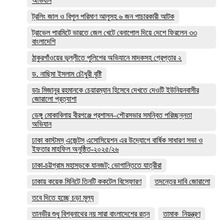
অভিযান
ট্রলিং জাল ও বিপুল পরিমাণ আলুসহ ৬ জন পাচারকারী আটক
ট্রাভেল পারমিটে ভারতে জেল খেটে বেনাপোল দিয়ে দেশে ফিরলেন ৩৩
বাংলাদেশি
ঠাকুরগাঁওয়ের ভূল্লীতে পুলিশের অভিযানে মাদকসহ গ্রেপ্তার ২
ড. নাছিমা ইসলাম চৌধুরী বৃষ্টি
ডাঃ মিজানুর রহমানকে চেয়ারম্যান হিসেবে দেখতে দেওটি ইউনিয়নবাসীর
জোরালো প্রত্যাশা
ডেঙ্গু মোকাবিলায় বীরগঞ্জে প্রশাসন–পৌরসভার সমন্বিত পরিচ্ছন্নতা
অভিযান
ঢাকা কাস্টমস্ এজেন্টস্ এসোসিয়েশন এর উদ্যোগে বার্ষিক সাধারণ সভা ও
ইফতার মাহফিল অনুষ্ঠিত-২০২৫/২৬
ঢাকা-চট্টগ্রাম মহাসড়কে যানজট; ভোগান্তিতে যাত্রীরা
ঢাকায় কয়েক মিনিটে তিনটি ককটেল বিস্ফোরণ
তদন্তের দাবি জোরালো
তবে দিতে হচ্ছে চড়া মূল্য
তানভীর শুধু বিশ্বনাথের নয় সারা বাংলাদেশের রত্ন
তামাক_নিয়ন্ত্রণ