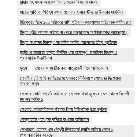
মান্দায় মহাসড়ক অবরোধ তিন চালকের বিরুদ্ধে মামলা
মায়ের স্মৃতি ও ঐতিহ্য রক্ষায় মনোয়ার হাসান জীবনের ইফতার মাহফিল
মিঠাপুকুরে ঈদে ১০০ পরিবারে হাসি ফুটালেন প্রত্যাশার পরিচালক শামীম রানা
মিথ্যা চুরির অপবাদ সইতে না পেরে নেছারাবাদে অটোচালকের আত্মহত্যা।
মিথ্যা সংবাদের বিরুদ্ধে সাংবাদিক আমির হোসেনের তীব্র প্রতিবাদ
মুহুরিগঞ্জ বাজারের রাস্তা দীর্ঘদিন ধরে অসম্পূর্ণ: জনজীবন বিপন্ন ও
প্রশাসনিক উদাসীনতা
মৃত্যু
মেয়ের জন্য ঠিক করা পাত্রকেই নিয়ে পালালেন মা
মোবাইল চুরি ও ছিনতাইয়ের মহোৎসব : নির্বিকায় প্রশাসনের দিশেহারা
সাধারণ মানুষ
মোংলায় কোস্ট গার্ডের অভিযানে ১০ লক্ষ টাকা মূল্যের ১৯৭ বোতল বিদেশী
মদ সহ আটক ১
মোংলায় মোটরসাইকেল বাঁচাতে গিয়ে ইজিবাইক উল্টে দুর্ঘটনা
মোল্লাহাটে গৃহবধূকে কুপিয়ে জখমের অভিযোগ
মোশাররফ হোসেন খান চৌধুরী নিউইয়র্কে ট্যাক্সি চালিয়ে দেশে ৬
শিক্ষাপ্রতিষ্ঠান করেছেন