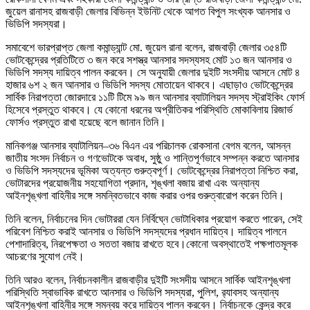
জুয়েল রানাসহ রাজবাড়ী জেলার বিভিন্ন ইউনিট থেকে আগত বিপুল সংখ্যক আনসার ও
ভিডিপি সদস্যরা।
সমাবেশে ভারপ্রাপ্ত জেলা কমান্ড্যান্ট মো. জুয়েল রানা বলেন, রাজবাড়ী জেলার ৩৫৪টি
ভোটকেন্দ্রের প্রতিটিতে ৩ জন করে সশস্ত্র আনসার সদস্যসহ মোট ১৩ জন আনসার ও
ভিডিপি সদস্য দায়িত্ব পালন করবেন। সে অনুযায়ী জেলার দুইটি সংসদীয় আসনে মোট ৪
হাজার ৬শ ২ জন আনসার ও ভিডিপি সদস্য মোতায়েন থাকবে। এছাড়াও ভোটকেন্দ্রের
সার্বিক নিরাপত্তা জোরদারে ১১টি টিমে ৯৯ জন আনসার ব্যাটালিয়ন সদস্য স্ট্রাইকিং ফোর্স
হিসেবে প্রস্তুত থাকবে। যে কোনো ধরনের অপ্রীতিকর পরিস্থিতি মোকাবিলায় রিজার্ভ
ফোর্সও প্রস্তুত রাখা হয়েছে বলে জানান তিনি।
মানিকগঞ্জ আনসার ব্যাটালিয়ন–৩৬ বিএন এর পরিচালক রোকসানা বেগম বলেন, আসন্ন
জাতীয় সংসদ নির্বাচন ও গণভোটকে অবাধ, সুষ্ঠু ও শান্তিপূর্ণভাবে সম্পন্ন করতে আনসার
ও ভিডিপি সদস্যদের ভূমিকা অত্যন্ত গুরুত্বপূর্ণ। ভোটকেন্দ্রের নিরাপত্তা নিশ্চিত করা,
ভোটারদের প্রয়োজনীয় সহযোগিতা প্রদান, শৃঙ্খলা বজায় রাখা এবং অন্যান্য
আইনশৃঙ্খলা বাহিনীর সঙ্গে সমন্বিতভাবে কাজ করার ওপর গুরুত্বারোপ করেন তিনি।
তিনি বলেন, নির্বাচনের দিন ভোটাররা যেন নির্বিঘ্নে ভোটাধিকার প্রয়োগ করতে পারেন, সেই
পরিবেশ নিশ্চিত করাই আনসার ও ভিডিপি সদস্যদের প্রধান দায়িত্ব। দায়িত্ব পালনে
পেশাদারিত্ব, নিরপেক্ষতা ও সততা বজায় রাখতে হবে।কোনো অবস্থাতেই পক্ষপাতমূলক
আচরণের সুযোগ নেই।
তিনি আরও বলেন, নির্বাচনকালীন রাজবাড়ীর দুইটি সংসদীয় আসনে সার্বিক আইনশৃঙ্খলা
পরিস্থিতি স্বাভাবিক রাখতে আনসার ও ভিডিপি সদস্যরা, পুলিশ, র‌্যাবসহ অন্যান্য
আইনশৃঙ্খলা বাহিনীর সঙ্গে সমন্বয় করে দায়িত্ব পালন করবেন। নির্বাচনকে কেন্দ্র করে