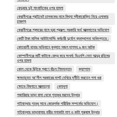
কেন্দুয়ায় দুই সাংবাদিকের ওপর হামলা
কেরানীগঞ্জে প্রাইভেট চালককের নামে মিথ্যা স্বীকারোক্তি নিয়ে এলাকায়
চাঞ্চল্য
কেরানীগঞ্জে শ্বশুরের নামে ভুয়া প্রকল্প: সরকারি অর্থ আত্মসাতের অভিযোগ
কোটি টাকা মালিক আউটসোর্সিং কর্মচারী দুর্যোগ ব্যবস্থাপনা অধিদপ্তরে :
কোতয়ালী থানার অভিযানে কুখ্যাত সজল দাশসহ ৬ জন আটক
কোম্পানীগঞ্জে মাটি কাটাকে কেন্দ্র করে সংঘর্ষ: বিএনপি নেতা আব্দুর রহিমের
ওপর হামলা
কোল থেকে ছিটকে প্রাণে বাঁচল শিশুসন্তান
ক্যাম্পাস
ক্ষমতাচ্যুত আ’লীগ সরকারের দাপট দেখিয়ে দূর্নীতি করতেন গলা ধরা
ক্ষোভে বিষপানে আত্মহত্যা
খেলাধুলা
গজারিয়ায় ভাড়া বাসা থেকে গৃহবধূর মরদেহ উদ্ধার
গাইবান্ধায় গৃহবধূ সাথে জোরপূর্বক শারীরিক সম্পর্কের অভিযোগ।
গাইবান্ধায় ভাড়াবাসায় নারীর গলাকাটা লাশ ও কাটা পুরুষাঙ্গ উদ্ধার