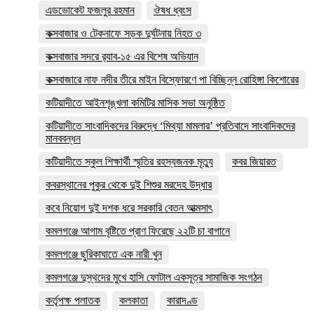
এডভোকেট ফজলুর রহমান
ঔষধ ধ্বংস
কক্সবাজার ও টেকনাফে সড়ক দুর্ঘটনায় নিহত ৩
কক্সবাজার সদরে র‍্যাব-১৫ এর বিশেষ অভিযান
কক্সবাজারে নাফ নদীর তীরে মাইন বিস্ফোরণে পা বিচ্ছিন্ন রোহিঙ্গা কিশোরের
কটিয়াদীতে আইনশৃঙ্খলা কমিটির মাসিক সভা অনুষ্ঠিত
কটিয়াদীতে সাংবাদিকদের বিরুদ্ধে ‘মিথ্যা মামলার’ প্রতিবাদে সাংবাদিকদের
মানববন্ধন
কটিয়াদীতে স্কুল শিক্ষার্থী স্মৃতির রহস্যজনক মৃত্যু
কবর জিয়ারত
কবরস্থানের পুকুর থেকে দুই শিশুর মরদেহ উদ্ধার
কবে নিয়োগ দুই দশক ধরে সরকারি বেতন আত্মসাৎ
কমলগঞ্জে আগাম বৃষ্টিতে প্রাণ ফিরেছে ২২টি চা বাগানে
কমলগঞ্জে ছুরিকাঘাতে এক নারী খুন
কমলগঞ্জে দুস্থদের মুখে হাসি ফোটাল একসূত্র সামাজিক সংগঠন
কর্তৃপক্ষ পলাতক
কলকাতা
কারাদণ্ড