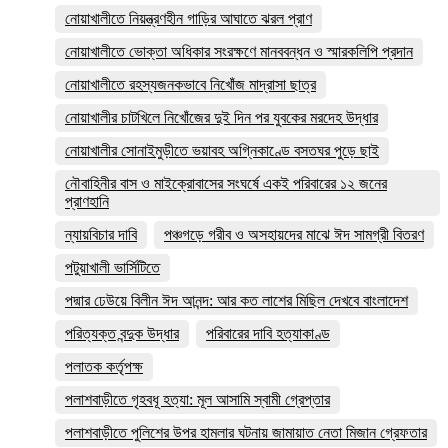
নোয়াখালীতে নিয়ন্ত্রণহীন গাড়ির আঘাতে ঝরল প্রাণ
নোয়াখালীতে ভোক্তা অধিকার সংরক্ষণে মানববন্ধন ও স্মারকলিপি প্রদান
নোয়াখালীতে রহস্যজনকভাবে নিখোঁজ মাদ্রাসা ছাত্র
নোয়াখালীর চাটখিলে নিখোঁজের দুই দিন পর যুবকের মরদেহ উদ্ধার
নোয়াখালীর সোনাইমুড়ীতে ভয়াবহ অগ্নিকাণ্ডে বসতঘর পুড়ে ছাই
নৌবাহিনীর বাস ও মাইক্রোবাসের সংঘর্ষে একই পরিবারের ১২ জনের
প্রাণহানি
ন্যায়বিচার দাবি
পঞ্চগড়ে গরীব ও অসহায়দের মাঝে ঈদ সামগ্রী বিতরণ
পটুয়াখালী ভার্সিটিতে
পদ্মার ঢেউয়ে বিলীন ঈদ আনন্দ: আর কত লাশের মিছিল দেখবে বাংলাদেশ
পরিত্যক্ত বন্দুক উদ্ধার
পরিবারের দাবি হত্যাকাণ্ড
পলাতক কর্তৃপক্ষ
পলাশবাড়ীতে গৃহবধূ হত্যা: মূল আসামি স্বামী গ্রেপ্তার
পলাশবাড়ীতে পুলিশের উপর হামলার ঘটনায় জামায়াত নেতা মিজান গ্রেফতার