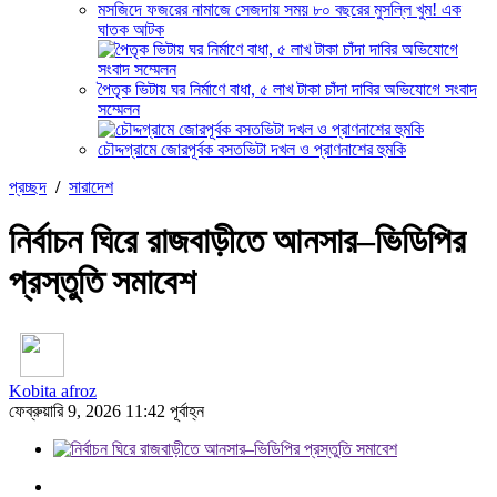
মসজিদে ফজরের নামাজে সেজদায় সময় ৮০ বছরের মুসল্লি খুম! এক
ঘাতক আটক
পৈতৃক ভিটায় ঘর নির্মাণে বাধা, ৫ লাখ টাকা চাঁদা দাবির অভিযোগে সংবাদ
সম্মেলন
চৌদ্দগ্রামে জোরপূর্বক বসতভিটা দখল ও প্রাণনাশের হুমকি
প্রচ্ছদ
/
সারাদেশ
নির্বাচন ঘিরে রাজবাড়ীতে আনসার–ভিডিপির
প্রস্তুতি সমাবেশ
Kobita afroz
ফেব্রুয়ারি 9, 2026 11:42 পূর্বাহ্ন