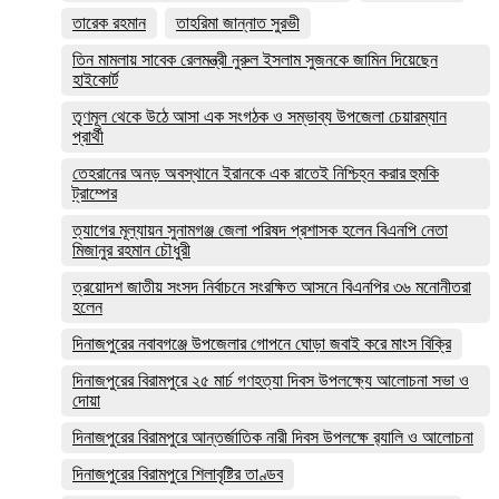
তারেক রহমান
তাহরিমা জান্নাত সুরভী
তিন মামলায় সাবেক রেলমন্ত্রী নুরুল ইসলাম সুজনকে জামিন দিয়েছেন
হাইকোর্ট
তৃণমূল থেকে উঠে আসা এক সংগঠক ও সম্ভাব্য উপজেলা চেয়ারম্যান
প্রার্থী
তেহরানের অনড় অবস্থানে ইরানকে এক রাতেই নিশ্চিহ্ন করার হুমকি
ট্রাম্পের
ত্যাগের মূল্যায়ন সুনামগঞ্জ জেলা পরিষদ প্রশাসক হলেন বিএনপি নেতা
মিজানুর রহমান চৌধুরী
ত্রয়োদশ জাতীয় সংসদ নির্বাচনে সংরক্ষিত আসনে বিএনপির ৩৬ মনোনীতরা
হলেন
দিনাজপুরের নবাবগঞ্জে উপজেলার গোপনে ঘোড়া জবাই করে মাংস বিক্রি
দিনাজপুরের ‎বিরামপুরে ২৫ মার্চ গণহত্যা দিবস উপলক্ষ্যে আলোচনা সভা ও
দোয়া
দিনাজপুরের বিরামপুরে আন্তর্জাতিক নারী দিবস উপলক্ষে র‍্যালি ও আলোচনা
দিনাজপুরের বিরামপুরে শিলাবৃষ্টির তাণ্ডব