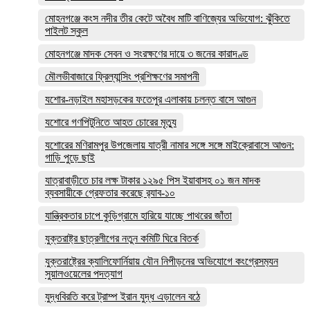
মোহনগঞ্জে কংস নদীর তীর কেটে অবৈধ মাটি বাণিজ্যের অভিযোগ: ঝুঁকিতে
পাইলট স্কুল
মোহনগঞ্জে মাদক সেবন ও সংরক্ষণের দায়ে ৩ জনের কারাদণ্ড
মৌলভীবাজারে ফ্রিল্যান্সিং প্রশিক্ষণের সমাপনী
যশোর-নড়াইল মহাসড়কের ফতেপুর এলাকায় চলন্ত বাসে আগুন
যশোরে গণপিটুনিতে আহত চোরের মৃত্যু
যশোরের মণিরামপুর উপজেলায় যাত্রী নামার সঙ্গে সঙ্গে মাইক্রোবাসে আগুন:
গাড়ি পুড়ে ছাই
যাত্রাবাড়ীতে চার লক্ষ টাকার ১২৯৫ পিস ইয়াবাসহ ০১ জন মাদক
ব্যবসায়ীকে গ্রেফতার করেছে র‌্যাব-১০
যান্ত্রিকতার চাপে কুড়িগ্রামে হারিয়ে যাচ্ছে পাথরের জাঁতা
যুক্তরাষ্ট্র ছাত্রলীগের নতুন কমিটি ঘিরে বিতর্ক
যুক্তরাষ্ট্রের ক্যালিফোর্নিয়ায় যৌন নিপীড়নের অভিযোগে কংগ্রেসম‍্যন
সুয়ালওয়েলের পদত্যাগ
যুদ্ধবিরতি করে ট্রাম্প ইরান যুদ্ধ এড়ালেন বঠে