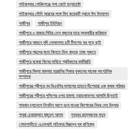
গাইবান্ধার গোবিন্দগঞ্জে গলা কেটে হত্যাচেষ্টা
গাইবান্ধার সৌদি আরবের সঙ্গে মিল কয়েকটি গ্রামে ঈদ উদযাপন
গাজীপুর
গাজীপুর ইউনিয়ন
গাজীপুরে ৩ হাজার লিটার তেল মজুদের দায়ে ব্যবসায়ীর জরিমানা
গাজীপুরে আগুনে মুদি দোকানসহ ৪টি টিনশেড ঘর পুড়ে ছাই
গাজীপুরে পছন্দের জুতা কিনতে ভিড় বাড়ছে তাজ সুজতে
গাজীপুরে বকেয়া বিলের দাবিতে শ্রমিকদের কর্মবিরতি
গাজীপুরে মিথ্যা মামলায় হয়রানির শিকার যুবদলের সাবেক সাংগঠনিক
সম্পাদক
গাজীপুরের শ্রীপুরে নব বিএনপির দালালের তান্ডবে দীশেহারা এক কৃষক পরিবার
গাজীপুরের শ্রীপুরে পুলিশের ওপর হামলা: হ্যান্ডকাফসহ আসামি ছিনতাই
গাবখান চ্যানেলে তিনদিন আগে ডুবে যাওয়া কিশোরের নিথর দেহ উদ্ধার
গাবুরা চেয়ারম্যান মাছুদুল আলম
গৃহবধূর রহস্যজনক মৃত্যু
গোদাগাড়ীতে এএসআই লতিফার বিরুদ্ধে ঘুষ বাণিজ্যে