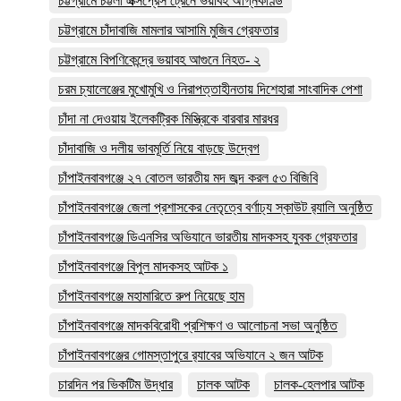
চট্টগ্রামে চট্টলা এক্সপ্রেস ট্রেনে ভয়াবহ অগ্নিকাণ্ড
চট্টগ্রামে চাঁদাবাজি মামলার আসামি মুজিব গ্রেফতার
চট্টগ্রামে বিপণিকেন্দ্রে ভয়াবহ আগুনে নিহত- ২
চরম চ্যালেঞ্জের মুখোমুখি ও নিরাপত্তাহীনতায় দিশেহারা সাংবাদিক পেশা
চাঁদা না দেওয়ায় ইলেকট্রিক মিস্ত্রিকে বারবার মারধর
চাঁদাবাজি ও দলীয় ভাবমূর্তি নিয়ে বাড়ছে উদ্বেগ
চাঁপাইনবাবগঞ্জে ২৭ বোতল ভারতীয় মদ জব্দ করল ৫৩ বিজিবি
চাঁপাইনবাবগঞ্জে জেলা প্রশাসকের নেতৃত্বে বর্ণাঢ্য স্কাউট র‍্যালি অনুষ্ঠিত
চাঁপাইনবাবগঞ্জে ডিএনসির অভিযানে ভারতীয় মাদকসহ যুবক গ্রেফতার
চাঁপাইনবাবগঞ্জে বিপুল মাদকসহ আটক ১
চাঁপাইনবাবগঞ্জে মহামারিতে রুপ নিয়েছে হাম
চাঁপাইনবাবগঞ্জে মাদকবিরোধী প্রশিক্ষণ ও আলোচনা সভা অনুষ্ঠিত
চাঁপাইনবাবগঞ্জের গোমস্তাপুরে র‍্যাবের অভিযানে ২ জন আটক
চারদিন পর ভিকটিম উদ্ধার
চালক আটক
চালক-হেলপার আটক