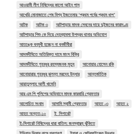
আওয়ামী লীগ নিষিদ্ধের কালো আইন পাস
আখেরি মোনাজাতে শেষ বিশ্ব ইজতেমার ‘প্রথম পর্বের প্রথম ধাপ’
আটক
আটক ৩
আটপাড়ায় মাদক সেবনের দায়ে দুইজনের কারাদণ্ড
আটপাড়ার শিশু কে দিয়ে দেহব্যাবসা উপদ্রব থানার অভিযোগ
আতঙ্কে বনমুখী হচ্ছেন না বনজীবীরা
আদমদীঘিতে অতিরিক্ত দামে মাংস বিক্রি
আদমদীঘিতে গৃহবধূর রহস্যজনক মৃত্যু
আনোয়ার হোসেন রকি
আনোয়ারায় গৃহবধূর ঝুলন্ত মরদেহ উদ্ধার
আন্তর্জাতিক
আয়াতুল্লাহ আলী খামেনি
আর এম পি পুলিশের অভিযানে মাদক কারবারি গ্রেফতার
আলোচিত সংবাদ
আসামি স্বামী গ্রেফতার
আহত -৩
আহত ২
আহত অন্তত-১০
ই_সিগারেট
ই-সিগারেট নিষিদ্ধের ধারা বাতিল: জনস্বাস্থ্য ঝুঁকিতে
ইন্ডিয়ান ভিসার নামে প্রতারণা
ইয়াবা ও মোটরসাইকেল উদ্ধার