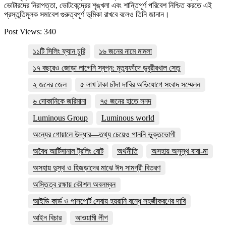
ভোটারদের নিরাপত্তা, ভোটকেন্দ্রের শৃঙ্খলা এবং শান্তিপূর্ণ পরিবেশ নিশ্চিত করতে এই
প্রস্তুতিমূলক সমাবেশ গুরুত্বপূর্ণ ভূমিকা রাখবে বলেও তিনি জানান।
Post Views:
340
১১টি সিলিং ফ্যান চুরি
১৬ জনের নামে মামলা
১৭ বছরেও জোড়া লাগেনি স্বপ্ন: মৃত্যুফাঁদে ডুবুরীরখাল সেতু
২ জনের জেল
৫ লাখ টাকা চাঁদা দাবির অভিযোগে সংবাদ সম্মেলন
৬ দোকানিকে জরিমানা
৭৫ জনের হাতে সনদ
Luminous Group
Luminous world
অন্যের গোয়ালে উদ্ধার—তথ্য চেয়েও পাননি ভুক্তভোগী
অবৈধ আর্টিসানাল ট্রলিং বোট
অর্থনীতি
অসহায় অসুস্থ বাবা-মা
অসহায় দুস্থ ও হিজড়াদের মাঝে ঈদ সামগ্রী বিতরণ
অস্তিত্ব রক্ষায় কৌশল অবলম্বন
আইডি কার্ড ও পাসপোর্ট সেবায় হয়রানি বন্ধে সহজীকরণের দাবি
আইন বিচার
আওয়ামী লীগ