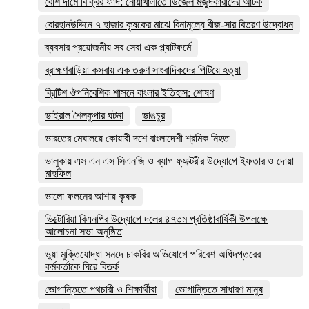
বেশি দামে বিক্রির ফাঁদ: নোয়াখালীতে ডিজেল মজুদকারীদের আটক
বোরহানউদ্দিনে ৭ হাজার কৃষকের মাঝে বিনামূল্যে বীজ-সার বিতরণ উদ্বোধন
ব্যবসার প্রয়োজনীয় সব সেবা এক প্ল্যাটফর্মে
ব্রাহ্মণবাড়িয়া কসবায় এক তরুণ সাংবাদিকদের পিটিয়ে হত্যা
ব্রিটিশ ঔপনিবেশিক শাসনে বাংলার ইতিহাস: শোষণ
ভাইরাল শৈলকুপার ঘটনা
ভাঙচুর
ভারতের মেঘালয়ে কোয়ারী দশে বাংলাদেশী শ্রমিক নিহত
ভালুকায় এস এন এস সিএনজি ও ব্যাগ ফ্যাক্টরীর উদ্যোগে ইফতার ও দোয়া
মাহফিল
ভালো ফলনের আশায় কৃষক
ভিক্টোরিয়া বিএনপির উদ্যোগে দলের ৪৭তম প্রতিষ্ঠাবার্ষিকী উপলক্ষে
আলোচনা সভা অনুষ্ঠিত
ভুয়া মুক্তিযোদ্ধা সনদে চাকরির অভিযোগে পরিবেশ অধিদপ্তরের
কর্মকর্তাকে ঘিরে বিতর্ক
ভোগান্তিতে পথচারী ও শিক্ষার্থীরা
ভোগান্তিতে সাধারণ মানুষ