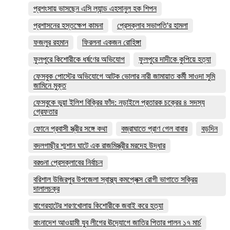
প্রশংসায় ভাসছেন এসি ল্যান্ড এহসানুল হক শিপন
প্রশাসনের হস্তক্ষেপ কামনা
প্রেসক্লাব সভাপতি'র হামলা
ফজলুর রহমান
ফিরলনা একজন রোহিঙ্গা
ফুলপুরে কিশোরীকে ধর্ষণের অভিযোগ
ফুলপুরে দাদীকে কুপিয়ে হত্যা
ফেসবুক পোস্টের অভিযোগে আটক ভোলার নারী জামায়াত কর্মী সাওদা সুমি
জামিনে মুক্ত
ফেসবুকে ভুয়া ইলিশ বিক্রির ফাঁদ: নড়াইলে প্রতারক চক্রের ৪ সদস্য
গ্রেফতার
ফোনে প্রবাসী স্ত্রীর সঙ্গে কথা
বজ্রাঘাতে প্রাণ গেল বাবার
বড়দিন
বদলগাছীর শ্মশান ঘাটে এক রাজমিস্ত্রীর মরদেহ উদ্ধার
বরগুনা প্রেসক্লাবের নির্বাচন
বরিশাল উজিরপুর উপজেলা স্বাস্থ্য কমপ্লেক্স রোগী ভাগাতে সক্রিয়
দালালচক্র
বাগেরহাটের শরণখোলায় কিশোরীকে জবাই করে হত্যা
বাংনাদেশ আওয়ামী যুব লীগের ঊদ‍্যোগে জাতির পিতার পালন ১৭ মার্চ