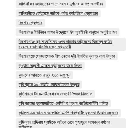
কালিয়াকৈর মহাসড়কের পাশে ময়লার দুর্গন্ধে অতিষ্ঠ জনজীবন
কাশিয়ানীতে রেস্টুরেন্টে নারীকে ধর্ষণ! কর্মচারীকে গ্রেফতার
কিশোর গ্রেপ্তার
কিশোরগঞ্জ ইউনিয়ন শাখার উদ্যোগে ঈদ পুনর্মিলনী অনুষ্ঠান অনুষ্ঠিত হল
কিশোরগঞ্জে দুই সাংবাদিকের ওপর হামলায় জড়িতদের বিরুদ্ধে কঠোর
ব্যবস্থার আশ্বাস দিয়েছেন তথ্যমন্ত্রী
কিশোরগঞ্জে স্বেচ্ছাসেবক লীগ নেতার স্ত্রী ইফতির ঝুলন্ত লাশ উদ্ধার
কুখ্যাত সন্ত্রাসী এলেক্স দুর্বৃত্তদের হাতে নিহত
কুড়ালের আঘাতে বন্ধুর হাতে বন্ধু খুন
কুড়িগ্রামে ১০ চোরাই মোটরসাইকেল উদ্ধার
কুড়িগ্রামে ট্রাক-মাইক্রোবাস সংঘর্ষে শিশুসহ নিহত ৩
কুড়িগ্রামের ভুরুঙ্গামারীতে এনসিপি'র প্রথম প্রতিষ্ঠাবার্ষিকী পালিত
কুমিল্লা-১০ আসনে আলোচিত এমপি পদপ্রার্থী: যুবনেতা ইমরান মজুমদার
কুমিল্লার চান্দিনায় স্বামীকে আটকে রেখে গৃহবধূকে সংঘবদ্ধ ধর্ষণের
অভিযোগ