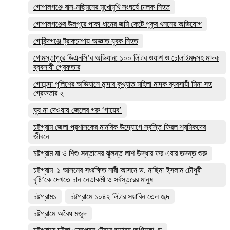
গোপালগঞ্জে বাস-নছিমনের মুখোমুখি সংঘর্ষে চালক নিহত
গোপালগঞ্জের উলপুরে পাকা ধানের জমি কেটে পুকুর খননের অভিযোগ
গোবিন্দগঞ্জে ট্রাকচাপায় অজ্ঞাত যুবক নিহত
গোমস্তাপুরে ডিএনসি’র অভিযান: ১০০ লিটার ওয়াশ ও চোলাইমদসহ মাদক
ব্যবসায়ী গ্রেফতার
গোয়েন্দা পুলিশের অভিযানে মান্দার কুখ্যাত মহিলা মাদক ব্যবসায়ী মিনা সহ
গ্রেফতার ২
ঘুষ না দেওয়ায় জেলের গরু ‘গায়েব’
চট্টগ্রাম জেলা প্রশাসকের মানবিক উদ্যোগে স্বস্তি ফিরল শ্রমিকদের
জীবনে
চট্টগ্রাম মা ও শিশু সন্তানের ঝুলন্ত লাশ উদ্ধার ফর এবার তদন্ত শুরু
চট্টগ্রাম–১ আসনের সংরক্ষিত নারী আসনে ড. নাছিমা ইসলাম চৌধুরী
বৃষ্টি’কে দেখতে চান নেতাকর্মী ও সর্বস্তরের মানুষ
চট্টগ্রাম১
চট্টগ্রামে ১০৪২ লিটার সয়াবিন তেল জব্দ
চট্টগ্রামে অবৈধ মজুদ