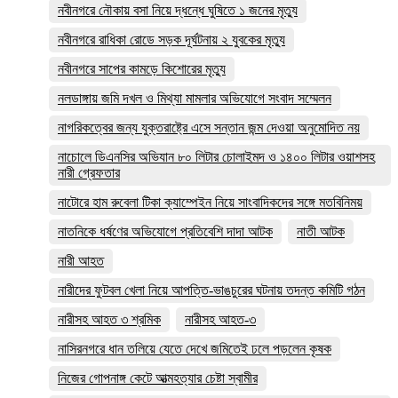
নবীনগরে নৌকায় বসা নিয়ে দ্ধন্ধে ঘুষিতে ১ জনের মৃত্যু
নবীনগরে রাধিকা রোডে সড়ক দূর্ঘটনায় ২ যুবকের মৃত্যু
নবীনগরে সাপের কামড়ে কিশোরের মৃত্যু
নলডাঙ্গায় জমি দখল ও মিথ্যা মামলার অভিযোগে সংবাদ সম্মেলন
নাগরিকত্বের জন্য যুক্তরাষ্ট্রে এসে সন্তান জন্ম দেওয়া অনুমোদিত নয়
নাচোলে ডিএনসির অভিযান ৮০ লিটার চোলাইমদ ও ১৪০০ লিটার ওয়াশসহ
নারী গ্রেফতার
নাটোরে হাম রুবেলা টিকা ক্যাম্পেইন নিয়ে সাংবাদিকদের সঙ্গে মতবিনিময়
নাতনিকে ধর্ষণের অভিযোগে প্রতিবেশি দাদা আটক
নাতী আটক
নারী আহত
নারীদের ফুটবল খেলা নিয়ে আপত্তি-ভাঙচুরের ঘটনায় তদন্ত কমিটি গঠন
নারীসহ আহত ৩ শ্রমিক
নারীসহ আহত-৩
নাসিরনগরে ধান তলিয়ে যেতে দেখে জমিতেই ঢলে পড়লেন কৃষক
নিজের গোপনাঙ্গ কেটে আত্মহত্যার চেষ্টা স্বামীর