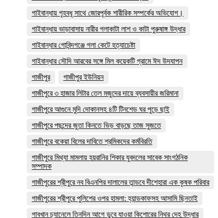
গাইবান্ধায় গৃহবধূ সাথে জোরপূর্বক শারীরিক সম্পর্কের অভিযোগ।
গাইবান্ধায় ভাড়াবাসায় নারীর গলাকাটা লাশ ও কাটা পুরুষাঙ্গ উদ্ধার
গাইবান্ধার গোবিন্দগঞ্জে গলা কেটে হত্যাচেষ্টা
গাইবান্ধার সৌদি আরবের সঙ্গে মিল কয়েকটি গ্রামে ঈদ উদযাপন
গাজীপুর
গাজীপুর ইউনিয়ন
গাজীপুরে ৩ হাজার লিটার তেল মজুদের দায়ে ব্যবসায়ীর জরিমানা
গাজীপুরে আগুনে মুদি দোকানসহ ৪টি টিনশেড ঘর পুড়ে ছাই
গাজীপুরে পছন্দের জুতা কিনতে ভিড় বাড়ছে তাজ সুজতে
গাজীপুরে বকেয়া বিলের দাবিতে শ্রমিকদের কর্মবিরতি
গাজীপুরে মিথ্যা মামলায় হয়রানির শিকার যুবদলের সাবেক সাংগঠনিক
সম্পাদক
গাজীপুরের শ্রীপুরে নব বিএনপির দালালের তান্ডবে দীশেহারা এক কৃষক পরিবার
গাজীপুরের শ্রীপুরে পুলিশের ওপর হামলা: হ্যান্ডকাফসহ আসামি ছিনতাই
গাবখান চ্যানেলে তিনদিন আগে ডুবে যাওয়া কিশোরের নিথর দেহ উদ্ধার