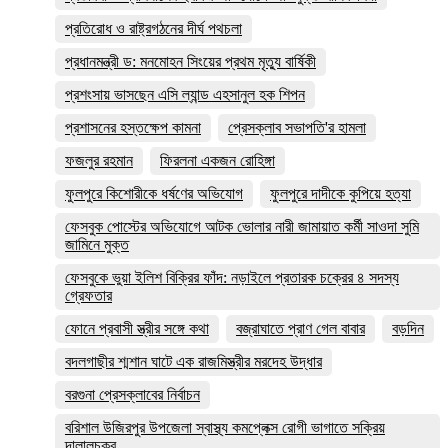
প্রতিরোধ ও রাষ্ট্রগঠনের দীর্ঘ পথচলা
প্রধানমন্ত্রী ড: মনমোহন সিংয়ের প্রথম মৃত্যু বার্ষিকী
প্রশংসায় ভাসছেন এসি ল্যান্ড এহসানুল হক শিপন
প্রশাসনের হস্তক্ষেপ কামনা
প্রেসক্লাব সভাপতি'র হামলা
ফজলুর রহমান
ফিরলনা একজন রোহিঙ্গা
ফুলপুরে কিশোরীকে ধর্ষণের অভিযোগ
ফুলপুরে দাদীকে কুপিয়ে হত্যা
ফেসবুক পোস্টের অভিযোগে আটক ভোলার নারী জামায়াত কর্মী সাওদা সুমি
জামিনে মুক্ত
ফেসবুকে ভুয়া ইলিশ বিক্রির ফাঁদ: নড়াইলে প্রতারক চক্রের ৪ সদস্য
গ্রেফতার
ফোনে প্রবাসী স্ত্রীর সঙ্গে কথা
বজ্রাঘাতে প্রাণ গেল বাবার
বড়দিন
বদলগাছীর শ্মশান ঘাটে এক রাজমিস্ত্রীর মরদেহ উদ্ধার
বরগুনা প্রেসক্লাবের নির্বাচন
বরিশাল উজিরপুর উপজেলা স্বাস্থ্য কমপ্লেক্স রোগী ভাগাতে সক্রিয়
দালালচক্র