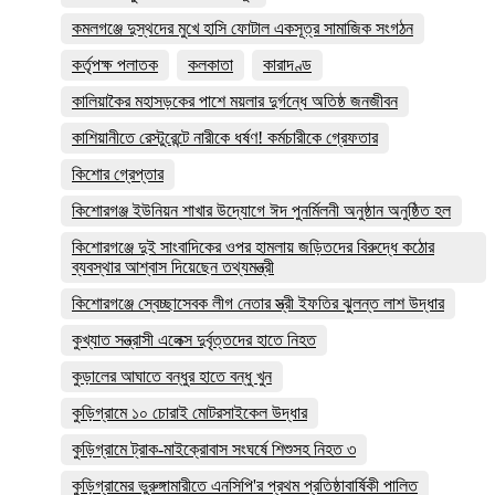
কমলগঞ্জে দুস্থদের মুখে হাসি ফোটাল একসূত্র সামাজিক সংগঠন
কর্তৃপক্ষ পলাতক
কলকাতা
কারাদণ্ড
কালিয়াকৈর মহাসড়কের পাশে ময়লার দুর্গন্ধে অতিষ্ঠ জনজীবন
কাশিয়ানীতে রেস্টুরেন্টে নারীকে ধর্ষণ! কর্মচারীকে গ্রেফতার
কিশোর গ্রেপ্তার
কিশোরগঞ্জ ইউনিয়ন শাখার উদ্যোগে ঈদ পুনর্মিলনী অনুষ্ঠান অনুষ্ঠিত হল
কিশোরগঞ্জে দুই সাংবাদিকের ওপর হামলায় জড়িতদের বিরুদ্ধে কঠোর
ব্যবস্থার আশ্বাস দিয়েছেন তথ্যমন্ত্রী
কিশোরগঞ্জে স্বেচ্ছাসেবক লীগ নেতার স্ত্রী ইফতির ঝুলন্ত লাশ উদ্ধার
কুখ্যাত সন্ত্রাসী এলেক্স দুর্বৃত্তদের হাতে নিহত
কুড়ালের আঘাতে বন্ধুর হাতে বন্ধু খুন
কুড়িগ্রামে ১০ চোরাই মোটরসাইকেল উদ্ধার
কুড়িগ্রামে ট্রাক-মাইক্রোবাস সংঘর্ষে শিশুসহ নিহত ৩
কুড়িগ্রামের ভুরুঙ্গামারীতে এনসিপি'র প্রথম প্রতিষ্ঠাবার্ষিকী পালিত