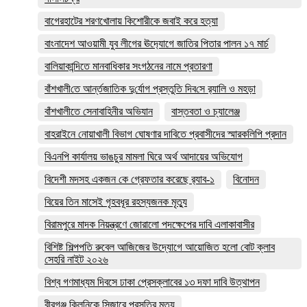
বাগেরহাটের শরণখোলায় কিশোরীকে জবাই করে হত্যা
বাংনাদেশ আওয়ামী যুব লীগের ঊদ‍্যোগে জাতির পিতার পালন ১৭ মার্চ
বালিয়াকান্দিতে মানবাধিকার সংগঠনের নামে প্রতারণা
বাঁশখালী‌তে আর্ন্তজা‌তিক দু‌র্যোগ প্রস্তু‌তি দিব‌সে র‌্যালি ও মহড়া
বাঁশখালীতে সেনাবাহিনীর অভিযান
বাস্তবতা ও চ্যালেঞ্জ
বাহরাইনে নোয়াখালী বিভাগ ঘোষণার দাবিতে প্রবাসীদের স্মারকলিপি প্রদান
বিএনপি কার্যালয় ভাঙচুর মামলা ঘিরে অর্থ আদায়ের অভিযোগ
বিদেশী মদসহ একজন কে গ্রেফতার করেছে র‌্যাব-১
বিনোদন
বিয়ের তিন মাসেই গৃহবধূর রহস্যজনক মৃত্যু
বিরামপুরে মাদক নিয়ন্ত্রণে জোরালো পদক্ষেপের দাবি এলাকাবাসীর
বিশিষ্ট শিল্পপতি রুবেল আজিজের উদ্যোগে আয়োজিত হলো বোট ক্লাব
সেহরি নাইট ২০২৬
বিশ্ব গণমাধ্যম দিবসে ঢাকা প্রেসক্লাবের ১৩ দফা দাবি উত্থাপন
বীরগঞ্জ ক্লিনিকে সিজারে প্রসূতির মৃত্যু