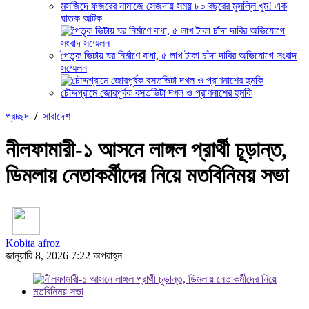
মসজিদে ফজরের নামাজে সেজদায় সময় ৮০ বছরের মুসল্লি খুম! এক
ঘাতক আটক
পৈতৃক ভিটায় ঘর নির্মাণে বাধা, ৫ লাখ টাকা চাঁদা দাবির অভিযোগে সংবাদ
সম্মেলন
চৌদ্দগ্রামে জোরপূর্বক বসতভিটা দখল ও প্রাণনাশের হুমকি
প্রচ্ছদ
/
সারাদেশ
নীলফামারী-১ আসনে লাঙ্গল প্রার্থী চূড়ান্ত,
ডিমলায় নেতাকর্মীদের নিয়ে মতবিনিময় সভা
Kobita afroz
জানুয়ারি 8, 2026 7:22 অপরাহ্ন