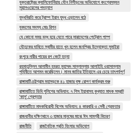
যুক্তরাষ্ট্রের ক্যালিফোর্নিয়ায় যৌন নিপীড়নের অভিযোগে কংগ্রেসম‍্যন
সুয়ালওয়েলের পদত্যাগ
যুদ্ধবিরতি করে ট্রাম্প ইরান যুদ্ধ এড়ালেন বঠে
যুবদলের সদস্য মোঃ রিপন
যে কোনো সময় বন্ধ হয়ে যেতে পারে সারাদেশের পেট্রোল পাম্প
যৌতুকের দাবিতে স্বামীর হাতে খুন হলেন জনপ্রিয় উদ্যোক্তা সুমাইয়া
রংপুরে নারীর পায়ের রগ কেটে হত্যা
রহমাতুল্লিল আলামীন হযরত মুহাম্মদ সাল্লাল্লাহু আলাইহি ওয়াসাল্লাম
পৃথিবীতে আগমন করেছিলেন। মানব জাতির ইতিহাসে এর চেয়ে তাৎপর্যপূর্ণ
রাঙ্গামাটি-চট্টগ্রাম মহাসড়কে ৪১ হাজার বৃক্ষ রোপণ কার্যক্রম শুরু
রাঙ্গামাটিতে ডিবি পুলিশের অভিযান: ৭ পিস ইয়াবাসহ কুখ্যাত মাদক সম্রাট
'কালু' গ্রেপ্তার
রাঙ্গামাটিতে মাদকবিরোধী বিশেষ অভিযান: ৪ কারবারি ও সেবী গ্রেফতার
রাজধানীর দক্ষিণখানে ৩ হাজার মানুষের মাঝে ঈদ সামগ্রী বিতরণ
রাজনীতি
রাজনৈতিক প্রতি হিংসার অভিযোগ