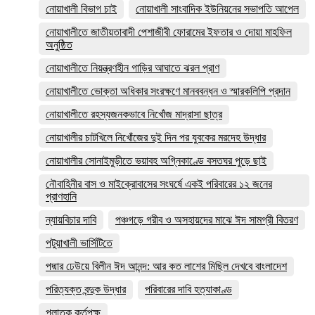
নোয়াখালী বিভাগ চাই
নোয়াখালী সাংবাদিক ইউনিয়নের সভাপতি আপেল
নোয়াখালীতে জাতীয়তাবাদী পেশাজীবী ফোরামের ইফতার ও দোয়া মাহফিল
অনুষ্ঠিত
নোয়াখালীতে নিয়ন্ত্রণহীন গাড়ির আঘাতে ঝরল প্রাণ
নোয়াখালীতে ভোক্তা অধিকার সংরক্ষণে মানববন্ধন ও স্মারকলিপি প্রদান
নোয়াখালীতে রহস্যজনকভাবে নিখোঁজ মাদ্রাসা ছাত্র
নোয়াখালীর চাটখিলে নিখোঁজের দুই দিন পর যুবকের মরদেহ উদ্ধার
নোয়াখালীর সোনাইমুড়ীতে ভয়াবহ অগ্নিকাণ্ডে বসতঘর পুড়ে ছাই
নৌবাহিনীর বাস ও মাইক্রোবাসের সংঘর্ষে একই পরিবারের ১২ জনের
প্রাণহানি
ন্যায়বিচার দাবি
পঞ্চগড়ে গরীব ও অসহায়দের মাঝে ঈদ সামগ্রী বিতরণ
পটুয়াখালী ভার্সিটিতে
পদ্মার ঢেউয়ে বিলীন ঈদ আনন্দ: আর কত লাশের মিছিল দেখবে বাংলাদেশ
পরিত্যক্ত বন্দুক উদ্ধার
পরিবারের দাবি হত্যাকাণ্ড
পলাতক কর্তৃপক্ষ