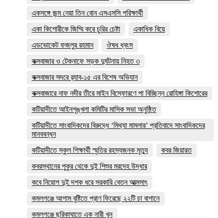
একসঙ্গে জন্ম নেয়া তিন বোন এসএসসি পরিক্ষার্থী
একা কিশোরীকে জিম্মি করে চুরির চেষ্টা
একাধিক বিয়ে
এডভোকেট ফজলুর রহমান
ঔষধ ধ্বংস
কক্সবাজার ও টেকনাফে সড়ক দুর্ঘটনায় নিহত ৩
কক্সবাজার সদরে র‍্যাব-১৫ এর বিশেষ অভিযান
কক্সবাজারে নাফ নদীর তীরে মাইন বিস্ফোরণে পা বিচ্ছিন্ন রোহিঙ্গা কিশোরের
কটিয়াদীতে আইনশৃঙ্খলা কমিটির মাসিক সভা অনুষ্ঠিত
কটিয়াদীতে সাংবাদিকদের বিরুদ্ধে ‘মিথ্যা মামলার’ প্রতিবাদে সাংবাদিকদের
মানববন্ধন
কটিয়াদীতে স্কুল শিক্ষার্থী স্মৃতির রহস্যজনক মৃত্যু
কবর জিয়ারত
কবরস্থানের পুকুর থেকে দুই শিশুর মরদেহ উদ্ধার
কবে নিয়োগ দুই দশক ধরে সরকারি বেতন আত্মসাৎ
কমলগঞ্জে আগাম বৃষ্টিতে প্রাণ ফিরেছে ২২টি চা বাগানে
কমলগঞ্জে ছুরিকাঘাতে এক নারী খুন