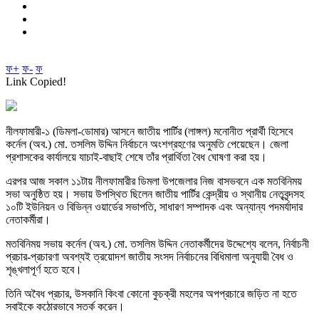
ফ+
ফ-
ফ
Link Copied!
নীলফামারী-১ (ডিমলা-ডোমার) আসনে জাতীয় পার্টির (লাঙ্গল) মনোনীত প্রার্থী হিসেবে
কর্নেল (অব.) মো. তসলিম উদ্দিন নির্বাচনে অংশগ্রহণের অনুমতি পেয়েছেন। জেলা
প্রশাসকের কার্যালয়ে যাচাই-বাছাই শেষে তাঁর প্রার্থিতা বৈধ ঘোষণা করা হয়।
এরপর আজ সকাল ১১টায় নীলফামারীর ডিমলা উপজেলার নিজ বাসভবনে এক মতবিনিময়
সভা অনুষ্ঠিত হয়। সভায় উপস্থিত ছিলেন জাতীয় পার্টির কেন্দ্রীয় ও স্থানীয় নেতৃবৃন্দসহ
১০টি ইউনিয়ন ও বিভিন্ন ওয়ার্ডের সভাপতি, সাধারণ সম্পাদক এবং অন্যান্য পদমর্যাদার
নেতাকর্মীরা।
মতবিনিময় সভায় কর্নেল (অব.) মো. তসলিম উদ্দিন নেতাকর্মীদের উদ্দেশ্যে বলেন, নির্বাচনী
প্রচার-প্রচারণা অবশ্যই ত্রয়োদশ জাতীয় সংসদ নির্বাচনের বিধিমালা অনুযায়ী বৈধ ও
শৃঙ্খলাপূর্ণ হতে হবে।
তিনি অবৈধ প্রচার, উসকানি কিংবা কোনো কুচক্রী মহলের অপপ্রচারে জড়িত না হতে
সবাইকে কঠোরভাবে সতর্ক করেন।