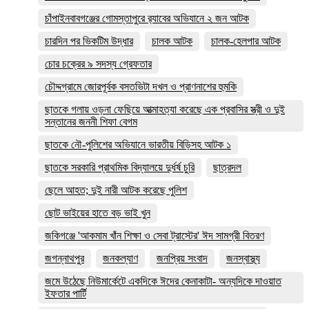
চাঁপাইনবাবগঞ্জের গোমস্তাপুরে র‍্যাবের অভিযানে ২ জন আটক
চারদিন পর ভিকটিম উদ্ধার
চালক আটক
চালক-হেলপার আটক
চোর চক্রের ৯ সদস্য গ্রেফতার
চৌদ্দগ্রামে জোরপূর্বক বসতভিটা দখল ও প্রাণনাশের হুমকি
ছাতকে গলায় ওড়না ফেছিয়ে আত্মাহত্যা করেছে এক প্রবাসির স্ত্রী ও দুই
সন্তানের জননী শিফা বেগম
ছাতকে নৌ-পুলিশের অভিযানে ভারতীয় বিড়িসহ আটক ১
ছাতকে সরকারি প্রাথমিক বিদ্যালয়ে দুর্ধর্ষ চুরি
ছাত্রদল
ছেলে আহত; দুই নারী আটক করেছে পুলিশ
ছোট ভাইয়ের হাতে বড় ভাই খুন
জকিগঞ্জে 'আকমাম খাঁন শিক্ষা ও সেবা ট্রাস্টের' ঈদ সামগ্রী বিতরণ
জগন্নাথপুর
জনকল্যাণ
জনপ্রিয় সংবাদ
জনস্বাস্থ্য
জমে উঠেছে নিউমার্কেটে একদিকে ঈদের কেনাকাটা- অন্যদিকে দাওয়াত
ইফতার পার্টি