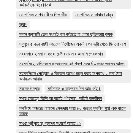
কর্মকর্তাকে ঘিরে বিতর্ক
ভোগান্তিতে পথচারী ও শিক্ষার্থীরা
ভোগান্তিতে সাধারণ মানুষ
ভ্যাপ
মদনে জ্বালানি তেল সংকটে ধান কাটাতে না পেরে দুশ্চিন্তায় কৃষক
মধুপুরে ৫ বছর বয়সী ফাতেমা নিখোঁজের একদিন পর ভুট্টা খেতে মিললো লাশ
মধ্যনগরে হামলা ও হত্যা চেষ্টার মামলার আসামি গ্রেফতার
ময়মনসিংহ মেডিকেলে ছাত্রদলের দুই গ্রুপ সংঘর্ষে একজন গুরুতর আহত
ময়মনসিংহে পেট্রোল ও ডিজেল অবৈধ মজুদ করার অপরাধে ২ লক্ষ টাকা
অর্থদণ্ড আদায়
মরদেহ উদ্ধার
মর্যাদাবান ও আনন্দঘন দিন আর নেই।
মশার রাজত্বে জিম্মি বাগেরহাট পৌরসভা: অতিষ্ঠ জনজীবন
মসজিদে ফজরের নামাজে সেজদায় সময় ৮০ বছরের মুসল্লি খুম! এক ঘাতক
আটক
মাগুরা শ্রীপুরে দু-গ্রুপের সংঘর্ষে আহত ১২