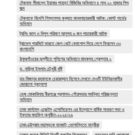
টেকনাফ সীমান্তে ইয়াবার পাহাড়! বিজিবির অভিযানে ৪ লাখ ২০ হাজার পিস
জব্দ
টেকনাফে বিদেশি পিস্তলসহ কুখ্যাত মানবপাচারকারী আটক: কোস্ট গার্ডের
অভিযান
ট্রলিং জাল ও বিপুল পরিমাণ আলুসহ ৬ জন পাচারকারী আটক
ট্রাভেল পারমিটে ভারতে জেল খেটে বেনাপোল দিয়ে দেশে ফিরলেন ৩৩
বাংলাদেশি
ঠাকুরগাঁওয়ের ভূল্লীতে পুলিশের অভিযানে মাদকসহ গ্রেপ্তার ২
ড. নাছিমা ইসলাম চৌধুরী বৃষ্টি
ডাঃ মিজানুর রহমানকে চেয়ারম্যান হিসেবে দেখতে দেওটি ইউনিয়নবাসীর
জোরালো প্রত্যাশা
ডেঙ্গু মোকাবিলায় বীরগঞ্জে প্রশাসন–পৌরসভার সমন্বিত পরিচ্ছন্নতা
অভিযান
ঢাকা কাস্টমস্ এজেন্টস্ এসোসিয়েশন এর উদ্যোগে বার্ষিক সাধারণ সভা ও
ইফতার মাহফিল অনুষ্ঠিত-২০২৫/২৬
ঢাকা-চট্টগ্রাম মহাসড়কে যানজট; ভোগান্তিতে যাত্রীরা
ঢাকায় কয়েক মিনিটে তিনটি ককটেল বিস্ফোরণ
তদন্তের দাবি জোরালো