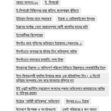
আহত অন্তত-১০
ই_সিগারেট
ই-সিগারেট নিষিদ্ধের ধারা বাতিল: জনস্বাস্থ্য ঝুঁকিতে
ইন্ডিয়ান ভিসার নামে প্রতারণা
ইয়াবা ও মোটরসাইকেল উদ্ধার
ইরানের সর্বোচ্চ নেতা আয়াতুল্লাহ আলী খামেনির মৃত্যুর দাবি
ইলেকট্রিক বিস্ফোরক
ঈদগাঁও থানা পুলিশের অভিযানে ইয়াবাসহ গ্রেফতার- ১
ঈদগাঁওতে অপহরণের ঘটনায় তিন অভিযুক্ত আটক
ঈদগাঁওতে বসতঘরে ডাকাতি: নগদ টাকা
ঈদযাত্রা নিরাপদ ও শান্তিপূর্ণ পরিবেশ নিশ্চিতে বিরামপুরে সেনাবাহিনীর টহল
ঈদে মিলাদুন্নবী মুসলিম উম্মাহর কাছে এক মহিমান্বিত দিন। এ দিনেই
দুনিয়ার অন্ধকার ভেদ করে মানবতার মুক্তির দূত
উই ওয়ান্ট জাস্টিস ত্রয়োদশ সংসদের প্রথম অধিবেশনে জামায়াতের আমির
ড শফিকুর রহমান
উঠেছে ‘কমিটি বাণিজ্যের’ অভিযোগ
উদ্ধার ৪০০ ইয়াবা
উদ্বেগে বিশেষজ্ঞ ও সংগঠনগুলো
একই পরিবারের ৪ জন আহত