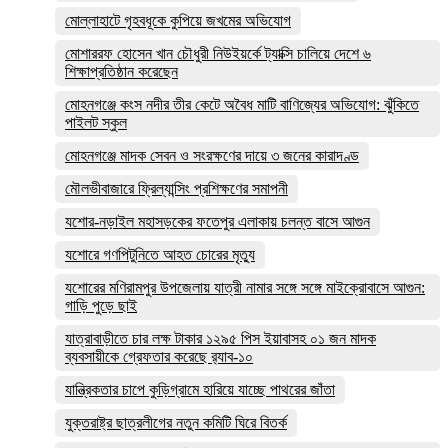
মোল্লাহাটে গৃহবধূকে কুপিয়ে জখমের অভিযোগ
মোশাররফ হোসেন খান চৌধুরী নিউইয়র্কে ট্যাক্সি চালিয়ে দেশে ৬
শিক্ষাপ্রতিষ্ঠান করেছেন
মোহনগঞ্জে কংস নদীর তীর কেটে অবৈধ মাটি বাণিজ্যের অভিযোগ: ঝুঁকিতে
পাইলট স্কুল
মোহনগঞ্জে মাদক সেবন ও সংরক্ষণের দায়ে ৩ জনের কারাদণ্ড
মৌলভীবাজারে ফ্রিল্যান্সিং প্রশিক্ষণের সমাপনী
যশোর-নড়াইল মহাসড়কের ফতেপুর এলাকায় চলন্ত বাসে আগুন
যশোরে গণপিটুনিতে আহত চোরের মৃত্যু
যশোরের মণিরামপুর উপজেলায় যাত্রী নামার সঙ্গে সঙ্গে মাইক্রোবাসে আগুন:
গাড়ি পুড়ে ছাই
যাত্রাবাড়ীতে চার লক্ষ টাকার ১২৯৫ পিস ইয়াবাসহ ০১ জন মাদক
ব্যবসায়ীকে গ্রেফতার করেছে র‌্যাব-১০
যান্ত্রিকতার চাপে কুড়িগ্রামে হারিয়ে যাচ্ছে পাথরের জাঁতা
যুক্তরাষ্ট্র ছাত্রলীগের নতুন কমিটি ঘিরে বিতর্ক