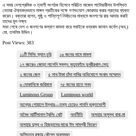
এ সময় দেশপ্রেমিক ও ত্যাগী সংগঠক হিসেবে পরিচিত মাজেদ পাটোয়ারীসহ উপস্থিত
নেতারা ঐক্যবদ্ধভাবে লাঙ্গল প্রতীকের পক্ষে গণসংযোগ জোরদার করার প্রত্যয় ব্যক্ত
করেন। বক্তারা বলেন, সুষ্ঠু ও শান্তিপূর্ণ নির্বাচনের মাধ্যমে জনগণের রায় আদায় করাই
তাদের মূল লক্ষ্য
সভা শেষে দেশ ও জনগণের কল্যাণ কামনা করে সবাইকে ধন্যবাদ জানান কর্নেল (অব.)
মো. তসলিম উদ্দিন।
Post Views:
383
১১টি সিলিং ফ্যান চুরি
১৬ জনের নামে মামলা
১৭ বছরেও জোড়া লাগেনি স্বপ্ন: মৃত্যুফাঁদে ডুবুরীরখাল সেতু
২ জনের জেল
৫ লাখ টাকা চাঁদা দাবির অভিযোগে সংবাদ সম্মেলন
৬ দোকানিকে জরিমানা
৭৫ জনের হাতে সনদ
Luminous Group
Luminous world
অন্যের গোয়ালে উদ্ধার—তথ্য চেয়েও পাননি ভুক্তভোগী
অবৈধ আর্টিসানাল ট্রলিং বোট
অর্থনীতি
অসহায় অসুস্থ বাবা-মা
অসহায় দুস্থ ও হিজড়াদের মাঝে ঈদ সামগ্রী বিতরণ
অস্তিত্ব রক্ষায় কৌশল অবলম্বন