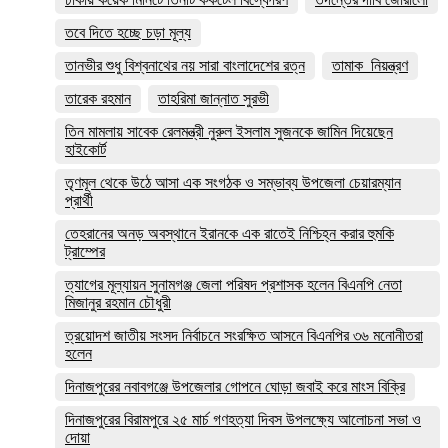
তবে দিতে হচ্ছে চড়া মূল্য
তানভীর শুধু বিশ্বনাথের নয় সারা বাংলাদেশের রত্ন
তামাক_নিয়ন্ত্রণ
তারেক রহমান
তাহরিমা জান্নাত সুরভী
তিন মামলায় সাবেক রেলমন্ত্রী নুরুল ইসলাম সুজনকে জামিন দিয়েছেন
হাইকোর্ট
তৃণমূল থেকে উঠে আসা এক সংগঠক ও সম্ভাব্য উপজেলা চেয়ারম্যান
প্রার্থী
তেহরানের অনড় অবস্থানে ইরানকে এক রাতেই নিশ্চিহ্ন করার হুমকি
ট্রাম্পের
ত্যাগের মূল্যায়ন সুনামগঞ্জ জেলা পরিষদ প্রশাসক হলেন বিএনপি নেতা
মিজানুর রহমান চৌধুরী
ত্রয়োদশ জাতীয় সংসদ নির্বাচনে সংরক্ষিত আসনে বিএনপির ৩৬ মনোনীতরা
হলেন
দিনাজপুরের নবাবগঞ্জে উপজেলার গোপনে ঘোড়া জবাই করে মাংস বিক্রি
দিনাজপুরের ‎বিরামপুরে ২৫ মার্চ গণহত্যা দিবস উপলক্ষ্যে আলোচনা সভা ও
দোয়া