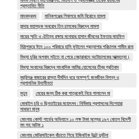
মাদক নির্মূলে মহাপরিকল্পনা: বিএনপি ও প্রধানমন্ত্রী তারেক রহমানের
প্রস্তাবিত নীতি
মাদকদ্রব্য
মানিকগঞ্জের শিবালয়ে জমি বিরোধে হামলা
মান্দায় মহাসড়ক অবরোধ তিন চালকের বিরুদ্ধে মামলা
মায়ের স্মৃতি ও ঐতিহ্য রক্ষায় মনোয়ার হাসান জীবনের ইফতার মাহফিল
মিঠাপুকুরে ঈদে ১০০ পরিবারে হাসি ফুটালেন প্রত্যাশার পরিচালক শামীম রানা
মিথ্যা চুরির অপবাদ সইতে না পেরে নেছারাবাদে অটোচালকের আত্মহত্যা।
মিথ্যা সংবাদের বিরুদ্ধে সাংবাদিক আমির হোসেনের তীব্র প্রতিবাদ
মুহুরিগঞ্জ বাজারের রাস্তা দীর্ঘদিন ধরে অসম্পূর্ণ: জনজীবন বিপন্ন ও
প্রশাসনিক উদাসীনতা
মৃত্যু
মেয়ের জন্য ঠিক করা পাত্রকেই নিয়ে পালালেন মা
মোবাইল চুরি ও ছিনতাইয়ের মহোৎসব : নির্বিকায় প্রশাসনের দিশেহারা
সাধারণ মানুষ
মোংলায় কোস্ট গার্ডের অভিযানে ১০ লক্ষ টাকা মূল্যের ১৯৭ বোতল বিদেশী
মদ সহ আটক ১
মোংলায় মোটরসাইকেল বাঁচাতে গিয়ে ইজিবাইক উল্টে দুর্ঘটনা