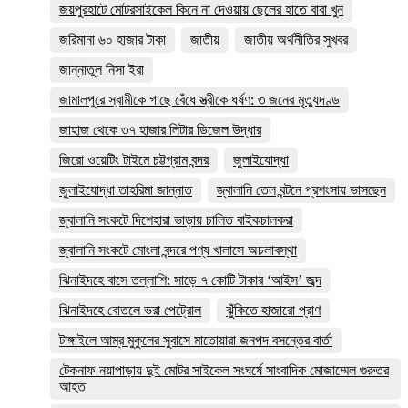
জয়পুরহাটে মোটরসাইকেল কিনে না দেওয়ায় ছেলের হাতে বাবা খুন
জরিমানা ৬০ হাজার টাকা
জাতীয়
জাতীয় অর্থনীতির সুখবর
জান্নাতুল নিসা ইরা
জামালপুরে স্বামীকে গাছে বেঁধে স্ত্রীকে ধর্ষণ: ৩ জনের মৃত্যুদণ্ড
জাহাজ থেকে ৩৭ হাজার লিটার ডিজেল উদ্ধার
জিরো ওয়েটিং টাইমে চট্টগ্রাম বন্দর
জুলাইযোদ্ধা
জুলাইযোদ্ধা তাহরিমা জান্নাত
জ্বালানি তেল বন্টনে প্রশংসায় ভাসছেন
জ্বালানি সংকটে দিশেহারা ভাড়ায় চালিত বাইকচালকরা
জ্বালানি সংকটে মোংলা বন্দরে পণ্য খালাসে অচলাবস্থা
ঝিনাইদহে বাসে তল্লাশি: সাড়ে ৭ কোটি টাকার ‘আইস’ জব্দ
ঝিনাইদহে বোতলে ভরা পেট্রোল
ঝুঁকিতে হাজারো প্রাণ
টাঙ্গাইলে আম্র মুকুলের সুবাসে মাতোয়ারা জনপদ বসন্তের বার্তা
টেকনাফ নয়াপাড়ায় দুই মোটর সাইকেল সংঘর্ষে সাংবাদিক মোজাম্মেল গুরুতর
আহত