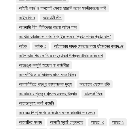
আইডি কার্ড ও পাসপোর্ট সেবায় হয়রানি বন্ধে সহজীকরণের দাবি
আইন বিচার
আওয়ামী লীগ
আওয়ামী লীগ নিষিদ্ধের কালো আইন পাস
আখেরি মোনাজাতে শেষ বিশ্ব ইজতেমার ‘প্রথম পর্বের প্রথম ধাপ’
আটক
আটক ৩
আটপাড়ায় মাদক সেবনের দায়ে দুইজনের কারাদণ্ড
আটপাড়ার শিশু কে দিয়ে দেহব্যাবসা উপদ্রব থানার অভিযোগ
আতঙ্কে বনমুখী হচ্ছেন না বনজীবীরা
আদমদীঘিতে অতিরিক্ত দামে মাংস বিক্রি
আদমদীঘিতে গৃহবধূর রহস্যজনক মৃত্যু
আনোয়ার হোসেন রকি
আনোয়ারায় গৃহবধূর ঝুলন্ত মরদেহ উদ্ধার
আন্তর্জাতিক
আয়াতুল্লাহ আলী খামেনি
আর এম পি পুলিশের অভিযানে মাদক কারবারি গ্রেফতার
আলোচিত সংবাদ
আসামি স্বামী গ্রেফতার
আহত -৩
আহত ২