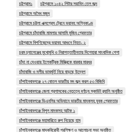
চট্টগ্রাম১
চট্টগ্রামে ১০৪২ লিটার সয়াবিন তেল জব্দ
চট্টগ্রামে অবৈধ মজুদ
চট্টগ্রামে চট্টলা এক্সপ্রেস ট্রেনে ভয়াবহ অগ্নিকাণ্ড
চট্টগ্রামে চাঁদাবাজি মামলার আসামি মুজিব গ্রেফতার
চট্টগ্রামে বিপণিকেন্দ্রে ভয়াবহ আগুনে নিহত- ২
চরম চ্যালেঞ্জের মুখোমুখি ও নিরাপত্তাহীনতায় দিশেহারা সাংবাদিক পেশা
চাঁদা না দেওয়ায় ইলেকট্রিক মিস্ত্রিকে বারবার মারধর
চাঁদাবাজি ও দলীয় ভাবমূর্তি নিয়ে বাড়ছে উদ্বেগ
চাঁপাইনবাবগঞ্জে ২৭ বোতল ভারতীয় মদ জব্দ করল ৫৩ বিজিবি
চাঁপাইনবাবগঞ্জে জেলা প্রশাসকের নেতৃত্বে বর্ণাঢ্য স্কাউট র‍্যালি অনুষ্ঠিত
চাঁপাইনবাবগঞ্জে ডিএনসির অভিযানে ভারতীয় মাদকসহ যুবক গ্রেফতার
চাঁপাইনবাবগঞ্জে বিপুল মাদকসহ আটক ১
চাঁপাইনবাবগঞ্জে মহামারিতে রুপ নিয়েছে হাম
চাঁপাইনবাবগঞ্জে মাদকবিরোধী প্রশিক্ষণ ও আলোচনা সভা অনুষ্ঠিত