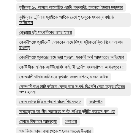
কুমিল্লা-১০ আসনে আলোচিত এমপি পদপ্রার্থী: যুবনেতা ইমরান মজুমদার
কুমিল্লার চান্দিনায় স্বামীকে আটকে রেখে গৃহবধূকে সংঘবদ্ধ ধর্ষণের
অভিযোগ
কেন্দুয়ায় দুই সাংবাদিকের ওপর হামলা
কেরানীগঞ্জে প্রাইভেট চালককের নামে মিথ্যা স্বীকারোক্তি নিয়ে এলাকায়
চাঞ্চল্য
কেরানীগঞ্জে শ্বশুরের নামে ভুয়া প্রকল্প: সরকারি অর্থ আত্মসাতের অভিযোগ
কোটি টাকা মালিক আউটসোর্সিং কর্মচারী দুর্যোগ ব্যবস্থাপনা অধিদপ্তরে :
কোতয়ালী থানার অভিযানে কুখ্যাত সজল দাশসহ ৬ জন আটক
কোম্পানীগঞ্জে মাটি কাটাকে কেন্দ্র করে সংঘর্ষ: বিএনপি নেতা আব্দুর রহিমের
ওপর হামলা
কোল থেকে ছিটকে প্রাণে বাঁচল শিশুসন্তান
ক্যাম্পাস
ক্ষমতাচ্যুত আ’লীগ সরকারের দাপট দেখিয়ে দূর্নীতি করতেন গলা ধরা
ক্ষোভে বিষপানে আত্মহত্যা
খেলাধুলা
গজারিয়ায় ভাড়া বাসা থেকে গৃহবধূর মরদেহ উদ্ধার