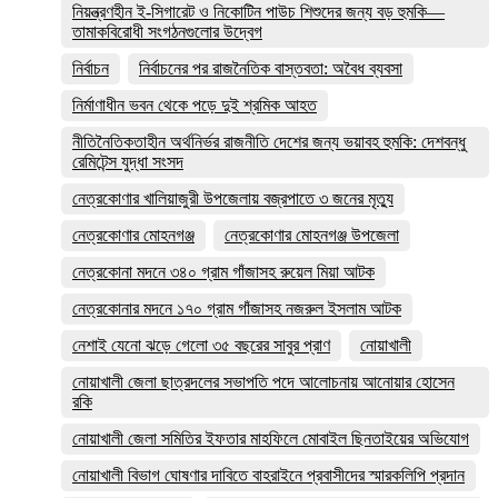
নিয়ন্ত্রণহীন ই-সিগারেট ও নিকোটিন পাউচ শিশুদের জন্য বড় হুমকি—
তামাকবিরোধী সংগঠনগুলোর উদ্বেগ
নির্বাচন
নির্বাচনের পর রাজনৈতিক বাস্তবতা: অবৈধ ব্যবসা
নির্মাণাধীন ভবন থেকে পড়ে দুই শ্রমিক আহত
নীতিনৈতিকতাহীন অর্থনির্ভর রাজনীতি দেশের জন্য ভয়াবহ হুমকি: দেশবন্ধু
রেমিটেন্স যুদ্ধা সংসদ
নেত্রকোণার খালিয়াজুরী উপজেলায় বজ্রপাতে ৩ জনের মৃত্যু
নেত্রকোণার মোহনগঞ্জ
নেত্রকোণার মোহনগঞ্জ উপজেলা
নেত্রকোনা মদনে ৩৪০ গ্রাম গাঁজাসহ রুয়েল মিয়া আটক
নেত্রকোনার মদনে ১৭০ গ্রাম গাঁজাসহ নজরুল ইসলাম আটক
নেশাই যেনো ঝড়ে গেলো ৩৫ বছরের সাবুর প্রাণ
নোয়াখালী
নোয়াখালী জেলা ছাত্রদলের সভাপতি পদে আলোচনায় আনোয়ার হোসেন
রকি
নোয়াখালী জেলা সমিতির ইফতার মাহফিলে মোবাইল ছিনতাইয়ের অভিযোগ
নোয়াখালী বিভাগ ঘোষণার দাবিতে বাহরাইনে প্রবাসীদের স্মারকলিপি প্রদান