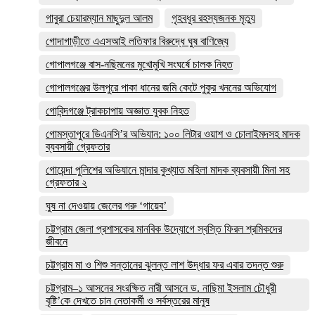
গাবুরা চেয়ারম্যান মাছুদুল আলম
গৃহবধূর রহস্যজনক মৃত্যু
গোদাগাড়ীতে এএসআই লতিফার বিরুদ্ধে ঘুষ বাণিজ্যে
গোপালগঞ্জে বাস-নছিমনের মুখোমুখি সংঘর্ষে চালক নিহত
গোপালগঞ্জের উলপুরে পাকা ধানের জমি কেটে পুকুর খননের অভিযোগ
গোবিন্দগঞ্জে ট্রাকচাপায় অজ্ঞাত যুবক নিহত
গোমস্তাপুরে ডিএনসি’র অভিযান: ১০০ লিটার ওয়াশ ও চোলাইমদসহ মাদক
ব্যবসায়ী গ্রেফতার
গোয়েন্দা পুলিশের অভিযানে মান্দার কুখ্যাত মহিলা মাদক ব্যবসায়ী মিনা সহ
গ্রেফতার ২
ঘুষ না দেওয়ায় জেলের গরু ‘গায়েব’
চট্টগ্রাম জেলা প্রশাসকের মানবিক উদ্যোগে স্বস্তি ফিরল শ্রমিকদের
জীবনে
চট্টগ্রাম মা ও শিশু সন্তানের ঝুলন্ত লাশ উদ্ধার ফর এবার তদন্ত শুরু
চট্টগ্রাম–১ আসনের সংরক্ষিত নারী আসনে ড. নাছিমা ইসলাম চৌধুরী
বৃষ্টি’কে দেখতে চান নেতাকর্মী ও সর্বস্তরের মানুষ