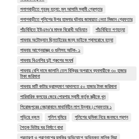
পলাশবাড়ীতে গৃহবধূ হত্যা: মূল আসামি স্বামী গ্রেপ্তার
পলাশবাড়ীতে পুলিশের উপর হামলার ঘটনায় জামায়াত নেতা মিজান গ্রেফতার
পাঁচবিবিতে ইউএনও'র মাদক বিরোধী অভিযান
পাঁচবিবিতে গণহত্যা
পাবনায় অটোভ্যান ছিনতাইয়ের জন্য ভাইকে শ্বাসরোধে হত্যা
পাবনায় আগ্নেয়াস্ত্র ও গুলিসহ আটক- ১
পাবনায় বিএনপির দুই গ্রুপের সংঘর্ষ
পাবনায় বেশি দামে জালানি তেল বিক্রির অপরাধে ব্যবসায়ীকে ৩০ হাজার
টাকা জরিমানা
পাবনায় মাটি কাটার ভ্রাম্যমাণ আদালতে ৫০ হাজার টাকা জরিমানা
পারিবারিক কলহের জেরে পোরশায় স্বামী কর্তৃক স্ত্রীকে খুন
পিরোজপুরের নেছারাবাদে মাথাবিহীন লাশ উদ্বার।গ্রেফতার ১
পুড়িয়ে ধ্বংস
পুলিশ ঘুমিয়ে
পুলিশের ভূমিকা নিয়ে জনমনে প্রশ্ন
পৈতৃক ভিটায় ঘর নির্মাণে বাধা
প্রতারণা ও প্রাণনাশের হুমকির অভিযোগে অভিযুক্ত মানিক মিয়া