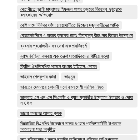
বেতাগীতে নূরানী মাদ্রাসার হিফজুল শাখার হুজুরের বিরুদ্ধে ছাত্রকে
বলাৎকারের অভিযোগ
বেশি দামে বিক্রির ফাঁদ: নোয়াখালীতে ডিজেল মজুদকারীদের আটক
বোরহানউদ্দিনে ৭ হাজার কৃষকের মাঝে বিনামূল্যে বীজ-সার বিতরণ উদ্বোধন
ব্যবসার প্রয়োজনীয় সব সেবা এক প্ল্যাটফর্মে
ব্রাহ্মণবাড়িয়া কসবায় এক তরুণ সাংবাদিকদের পিটিয়ে হত্যা
ব্রিটিশ ঔপনিবেশিক শাসনে বাংলার ইতিহাস: শোষণ
ভাইরাল শৈলকুপার ঘটনা
ভাঙচুর
ভারতের মেঘালয়ে কোয়ারী দশে বাংলাদেশী শ্রমিক নিহত
ভালুকায় এস এন এস সিএনজি ও ব্যাগ ফ্যাক্টরীর উদ্যোগে ইফতার ও দোয়া
মাহফিল
ভালো ফলনের আশায় কৃষক
ভিক্টোরিয়া বিএনপির উদ্যোগে দলের ৪৭তম প্রতিষ্ঠাবার্ষিকী উপলক্ষে
আলোচনা সভা অনুষ্ঠিত
ভুয়া মুক্তিযোদ্ধা সনদে চাকরির অভিযোগে পরিবেশ অধিদপ্তরের