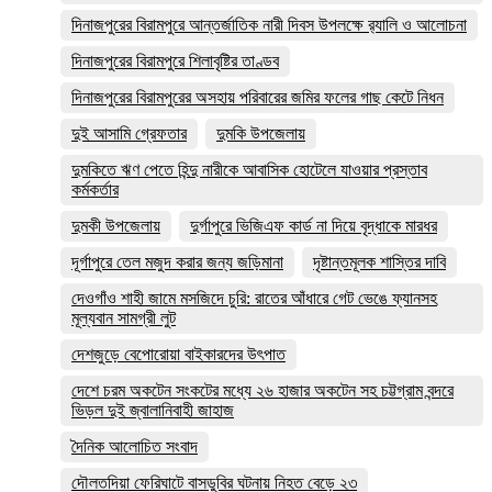
দিনাজপুরের বিরামপুরে আন্তর্জাতিক নারী দিবস উপলক্ষে র‍্যালি ও আলোচনা
দিনাজপুরের বিরামপুরে শিলাবৃষ্টির তাণ্ডব
দিনাজপুরের বিরামপুরের অসহায় পরিবারের জমির ফলের গাছ কেটে নিধন
দুই আসামি গ্রেফতার
দুমকি উপজেলায়
দুমকিতে ঋণ পেতে হিন্দু নারীকে আবাসিক হোটেলে যাওয়ার প্রস্তাব
কর্মকর্তার
দুমকী উপজেলায়
দুর্গাপুরে ভিজিএফ কার্ড না দিয়ে বৃদ্ধাকে মারধর
দূর্গাপুরে তেল মজুদ করার জন্য জড়িমানা
দৃষ্টান্তমূলক শাস্তির দাবি
দেওগাঁও শাহী জামে মসজিদে চুরি: রাতের আঁধারে গেট ভেঙে ফ্যানসহ
মূল্যবান সামগ্রী লুট
দেশজুড়ে বেপোরোয়া বাইকারদের উৎপাত
দেশে চরম অকটেন সংকটের মধ্যে ২৬ হাজার অকটেন সহ চট্টগ্রাম বন্দরে
ভিড়ল দুই জ্বালানিবাহী জাহাজ
দৈনিক আলোচিত সংবাদ
দৌলতদিয়া ফেরিঘাটে বাসডুবির ঘটনায় নিহত বেড়ে ২৩