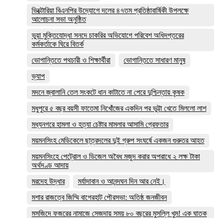
ভিক্টোরিয়া বিএনপির উদ্যোগে দলের ৪৭তম প্রতিষ্ঠাবার্ষিকী উপলক্ষে
আলোচনা সভা অনুষ্ঠিত
ভুয়া মুক্তিযোদ্ধা সনদে চাকরির অভিযোগে পরিবেশ অধিদপ্তরের
কর্মকর্তাকে ঘিরে বিতর্ক
ভোগান্তিতে পথচারী ও শিক্ষার্থীরা
ভোগান্তিতে সাধারণ মানুষ
ভ্যাপ
মদনে জ্বালানি তেল সংকটে ধান কাটাতে না পেরে দুশ্চিন্তায় কৃষক
মধুপুরে ৫ বছর বয়সী ফাতেমা নিখোঁজের একদিন পর ভুট্টা খেতে মিললো লাশ
মধ্যনগরে হামলা ও হত্যা চেষ্টার মামলার আসামি গ্রেফতার
ময়মনসিংহ মেডিকেলে ছাত্রদলের দুই গ্রুপ সংঘর্ষে একজন গুরুতর আহত
ময়মনসিংহে পেট্রোল ও ডিজেল অবৈধ মজুদ করার অপরাধে ২ লক্ষ টাকা
অর্থদণ্ড আদায়
মরদেহ উদ্ধার
মর্যাদাবান ও আনন্দঘন দিন আর নেই।
মশার রাজত্বে জিম্মি বাগেরহাট পৌরসভা: অতিষ্ঠ জনজীবন
মসজিদে ফজরের নামাজে সেজদায় সময় ৮০ বছরের মুসল্লি খুম! এক ঘাতক