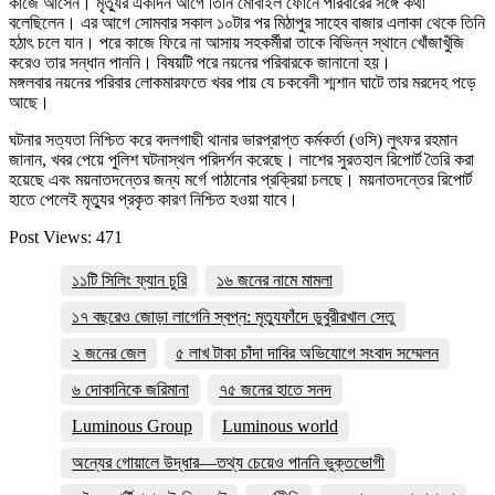
কাজে আসেন। মৃত্যুর একদিন আগে তিনি মোবাইল ফোনে পরিবারের সঙ্গে কথা
বলেছিলেন। এর আগে সোমবার সকাল ১০টার পর মিঠাপুর সাহেব বাজার এলাকা থেকে তিনি
হঠাৎ চলে যান। পরে কাজে ফিরে না আসায় সহকর্মীরা তাকে বিভিন্ন স্থানে খোঁজাখুঁজি
করেও তার সন্ধান পাননি। বিষয়টি পরে নয়নের পরিবারকে জানানো হয়।
মঙ্গলবার নয়নের পরিবার লোকমারফতে খবর পায় যে চকবেনী শ্মশান ঘাটে তার মরদেহ পড়ে
আছে।
ঘটনার সত্যতা নিশ্চিত করে বদলগাছী থানার ভারপ্রাপ্ত কর্মকর্তা (ওসি) লুৎফর রহমান
জানান, খবর পেয়ে পুলিশ ঘটনাস্থল পরিদর্শন করেছে। লাশের সুরতহাল রিপোর্ট তৈরি করা
হয়েছে এবং ময়নাতদন্তের জন্য মর্গে পাঠানোর প্রক্রিয়া চলছে। ময়নাতদন্তের রিপোর্ট
হাতে পেলেই মৃত্যুর প্রকৃত কারণ নিশ্চিত হওয়া যাবে।
Post Views:
471
১১টি সিলিং ফ্যান চুরি
১৬ জনের নামে মামলা
১৭ বছরেও জোড়া লাগেনি স্বপ্ন: মৃত্যুফাঁদে ডুবুরীরখাল সেতু
২ জনের জেল
৫ লাখ টাকা চাঁদা দাবির অভিযোগে সংবাদ সম্মেলন
৬ দোকানিকে জরিমানা
৭৫ জনের হাতে সনদ
Luminous Group
Luminous world
অন্যের গোয়ালে উদ্ধার—তথ্য চেয়েও পাননি ভুক্তভোগী