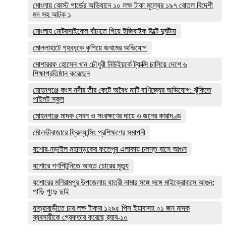
মোংলায় কোস্ট গার্ডের অভিযানে ১০ লক্ষ টাকা মূল্যের ১৯৭ বোতল বিদেশী
মদ সহ আটক ১
মোংলায় মোটরসাইকেল বাঁচাতে গিয়ে ইজিবাইক উল্টে দুর্ঘটনা
মোল্লাহাটে গৃহবধূকে কুপিয়ে জখমের অভিযোগ
মোশাররফ হোসেন খান চৌধুরী নিউইয়র্কে ট্যাক্সি চালিয়ে দেশে ৬
শিক্ষাপ্রতিষ্ঠান করেছেন
মোহনগঞ্জে কংস নদীর তীর কেটে অবৈধ মাটি বাণিজ্যের অভিযোগ: ঝুঁকিতে
পাইলট স্কুল
মোহনগঞ্জে মাদক সেবন ও সংরক্ষণের দায়ে ৩ জনের কারাদণ্ড
মৌলভীবাজারে ফ্রিল্যান্সিং প্রশিক্ষণের সমাপনী
যশোর-নড়াইল মহাসড়কের ফতেপুর এলাকায় চলন্ত বাসে আগুন
যশোরে গণপিটুনিতে আহত চোরের মৃত্যু
যশোরের মণিরামপুর উপজেলায় যাত্রী নামার সঙ্গে সঙ্গে মাইক্রোবাসে আগুন:
গাড়ি পুড়ে ছাই
যাত্রাবাড়ীতে চার লক্ষ টাকার ১২৯৫ পিস ইয়াবাসহ ০১ জন মাদক
ব্যবসায়ীকে গ্রেফতার করেছে র‌্যাব-১০