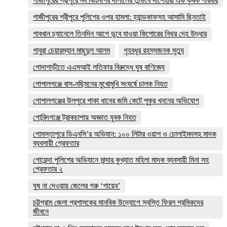
গাজীপুরের শ্রীপুরে নব বিএনপির দালালের তান্ডবে দীশেহারা এক কৃষক পরিবার
গাজীপুরের শ্রীপুরে পুলিশের ওপর হামলা: হ্যান্ডকাফসহ আসামি ছিনতাই
গাবখান চ্যানেলে তিনদিন আগে ডুবে যাওয়া কিশোরের নিথর দেহ উদ্ধার
গাবুরা চেয়ারম্যান মাছুদুল আলম
গৃহবধূর রহস্যজনক মৃত্যু
গোদাগাড়ীতে এএসআই লতিফার বিরুদ্ধে ঘুষ বাণিজ্যে
গোপালগঞ্জে বাস-নছিমনের মুখোমুখি সংঘর্ষে চালক নিহত
গোপালগঞ্জের উলপুরে পাকা ধানের জমি কেটে পুকুর খননের অভিযোগ
গোবিন্দগঞ্জে ট্রাকচাপায় অজ্ঞাত যুবক নিহত
গোমস্তাপুরে ডিএনসি’র অভিযান: ১০০ লিটার ওয়াশ ও চোলাইমদসহ মাদক
ব্যবসায়ী গ্রেফতার
গোয়েন্দা পুলিশের অভিযানে মান্দার কুখ্যাত মহিলা মাদক ব্যবসায়ী মিনা সহ
গ্রেফতার ২
ঘুষ না দেওয়ায় জেলের গরু ‘গায়েব’
চট্টগ্রাম জেলা প্রশাসকের মানবিক উদ্যোগে স্বস্তি ফিরল শ্রমিকদের
জীবনে