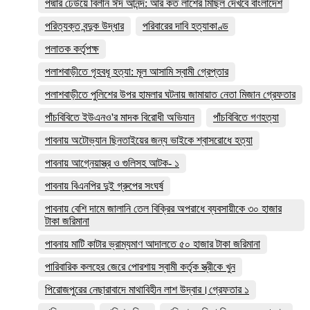
পদ্মার ঢেউয়ে বিলীন ঈদ আনন্দ: আর কত লাশের মিছিল দেখবে বাংলাদেশ
পরিত্যক্ত বন্দুক উদ্ধার
পরিবারের দাবি হত্যাকাণ্ড
পলাতক কর্তৃপক্ষ
পলাশবাড়ীতে গৃহবধূ হত্যা: মূল আসামি স্বামী গ্রেপ্তার
পলাশবাড়ীতে পুলিশের উপর হামলার ঘটনায় জামায়াত নেতা মিজান গ্রেফতার
পাঁচবিবিতে ইউএনও'র মাদক বিরোধী অভিযান
পাঁচবিবিতে গণহত্যা
পাবনায় অটোভ্যান ছিনতাইয়ের জন্য ভাইকে শ্বাসরোধে হত্যা
পাবনায় আগ্নেয়াস্ত্র ও গুলিসহ আটক- ১
পাবনায় বিএনপির দুই গ্রুপের সংঘর্ষ
পাবনায় বেশি দামে জালানি তেল বিক্রির অপরাধে ব্যবসায়ীকে ৩০ হাজার
টাকা জরিমানা
পাবনায় মাটি কাটার ভ্রাম্যমাণ আদালতে ৫০ হাজার টাকা জরিমানা
পারিবারিক কলহের জেরে পোরশায় স্বামী কর্তৃক স্ত্রীকে খুন
পিরোজপুরের নেছারাবাদে মাথাবিহীন লাশ উদ্বার।গ্রেফতার ১