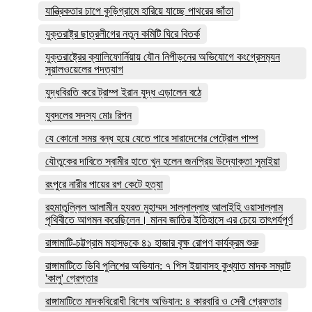
যান্ত্রিকতার চাপে কুড়িগ্রামে হারিয়ে যাচ্ছে পাথরের জাঁতা
যুক্তরাষ্ট্র ছাত্রলীগের নতুন কমিটি ঘিরে বিতর্ক
যুক্তরাষ্ট্রের ক্যালিফোর্নিয়ায় যৌন নিপীড়নের অভিযোগে কংগ্রেসম‍্যন
সুয়ালওয়েলের পদত্যাগ
যুদ্ধবিরতি করে ট্রাম্প ইরান যুদ্ধ এড়ালেন বঠে
যুবদলের সদস্য মোঃ রিপন
যে কোনো সময় বন্ধ হয়ে যেতে পারে সারাদেশের পেট্রোল পাম্প
যৌতুকের দাবিতে স্বামীর হাতে খুন হলেন জনপ্রিয় উদ্যোক্তা সুমাইয়া
রংপুরে নারীর পায়ের রগ কেটে হত্যা
রহমাতুল্লিল আলামীন হযরত মুহাম্মদ সাল্লাল্লাহু আলাইহি ওয়াসাল্লাম
পৃথিবীতে আগমন করেছিলেন। মানব জাতির ইতিহাসে এর চেয়ে তাৎপর্যপূর্ণ
রাঙ্গামাটি-চট্টগ্রাম মহাসড়কে ৪১ হাজার বৃক্ষ রোপণ কার্যক্রম শুরু
রাঙ্গামাটিতে ডিবি পুলিশের অভিযান: ৭ পিস ইয়াবাসহ কুখ্যাত মাদক সম্রাট
'কালু' গ্রেপ্তার
রাঙ্গামাটিতে মাদকবিরোধী বিশেষ অভিযান: ৪ কারবারি ও সেবী গ্রেফতার