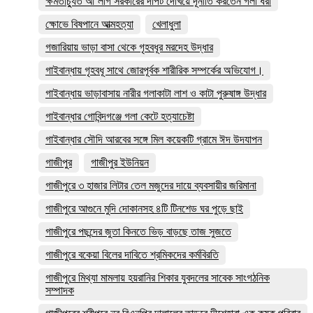
ক্ষমতাচ্যুত আ’লীগ সরকারের দাপট দেখিয়ে দূর্নীতি করতেন গলা ধরা
ক্ষোভে বিষপানে আত্মহত্যা
খেলাধুলা
গজারিয়ায় ভাড়া বাসা থেকে গৃহবধূর মরদেহ উদ্ধার
গাইবান্ধায় গৃহবধূ সাথে জোরপূর্বক শারীরিক সম্পর্কের অভিযোগ।
গাইবান্ধায় ভাড়াবাসায় নারীর গলাকাটা লাশ ও কাটা পুরুষাঙ্গ উদ্ধার
গাইবান্ধার গোবিন্দগঞ্জে গলা কেটে হত্যাচেষ্টা
গাইবান্ধার সৌদি আরবের সঙ্গে মিল কয়েকটি গ্রামে ঈদ উদযাপন
গাজীপুর
গাজীপুর ইউনিয়ন
গাজীপুরে ৩ হাজার লিটার তেল মজুদের দায়ে ব্যবসায়ীর জরিমানা
গাজীপুরে আগুনে মুদি দোকানসহ ৪টি টিনশেড ঘর পুড়ে ছাই
গাজীপুরে পছন্দের জুতা কিনতে ভিড় বাড়ছে তাজ সুজতে
গাজীপুরে বকেয়া বিলের দাবিতে শ্রমিকদের কর্মবিরতি
গাজীপুরে মিথ্যা মামলায় হয়রানির শিকার যুবদলের সাবেক সাংগঠনিক
সম্পাদক