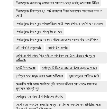
দিনাজপুরের নবাবগঞ্জে উপজেলার গোপনে ঘোড়া জবাই করে মাংস বিক্রি
দিনাজপুরের ‎বিরামপুরে ২৫ মার্চ গণহত্যা দিবস উপলক্ষ্যে আলোচনা সভা ও
দোয়া
দিনাজপুরের বিরামপুরে আন্তর্জাতিক নারী দিবস উপলক্ষে র‍্যালি ও আলোচনা
দিনাজপুরের বিরামপুরে শিলাবৃষ্টির তাণ্ডব
দিনাজপুরের বিরামপুরের অসহায় পরিবারের জমির ফলের গাছ কেটে নিধন
দুই আসামি গ্রেফতার
দুমকি উপজেলায়
দুমকিতে ঋণ পেতে হিন্দু নারীকে আবাসিক হোটেলে যাওয়ার প্রস্তাব
কর্মকর্তার
দুমকী উপজেলায়
দুর্গাপুরে ভিজিএফ কার্ড না দিয়ে বৃদ্ধাকে মারধর
দূর্গাপুরে তেল মজুদ করার জন্য জড়িমানা
দৃষ্টান্তমূলক শাস্তির দাবি
দেওগাঁও শাহী জামে মসজিদে চুরি: রাতের আঁধারে গেট ভেঙে ফ্যানসহ
মূল্যবান সামগ্রী লুট
দেশজুড়ে বেপোরোয়া বাইকারদের উৎপাত
দেশে চরম অকটেন সংকটের মধ্যে ২৬ হাজার অকটেন সহ চট্টগ্রাম বন্দরে
ভিড়ল দুই জ্বালানিবাহী জাহাজ