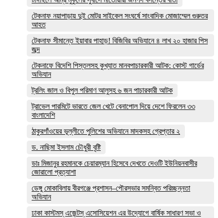
টেকনাফ নয়াপাড়ায় দুই মোটর সাইকেল সংঘর্ষে সাংবাদিক মোজাম্মেল গুরুতর
আহত
টেকনাফ সীমান্তে ইয়াবার পাহাড়! বিজিবির অভিযানে ৪ লাখ ২০ হাজার পিস
জব্দ
টেকনাফে বিদেশি পিস্তলসহ কুখ্যাত মানবপাচারকারী আটক: কোস্ট গার্ডের
অভিযান
ট্রলিং জাল ও বিপুল পরিমাণ আলুসহ ৬ জন পাচারকারী আটক
ট্রাভেল পারমিটে ভারতে জেল খেটে বেনাপোল দিয়ে দেশে ফিরলেন ৩৩
বাংলাদেশি
ঠাকুরগাঁওয়ের ভূল্লীতে পুলিশের অভিযানে মাদকসহ গ্রেপ্তার ২
ড. নাছিমা ইসলাম চৌধুরী বৃষ্টি
ডাঃ মিজানুর রহমানকে চেয়ারম্যান হিসেবে দেখতে দেওটি ইউনিয়নবাসীর
জোরালো প্রত্যাশা
ডেঙ্গু মোকাবিলায় বীরগঞ্জে প্রশাসন–পৌরসভার সমন্বিত পরিচ্ছন্নতা
অভিযান
ঢাকা কাস্টমস্ এজেন্টস্ এসোসিয়েশন এর উদ্যোগে বার্ষিক সাধারণ সভা ও