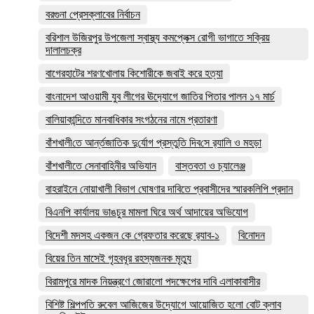
বরগুনা প্রেসক্লাবের নির্বাচন
বরিশাল উজিরপুর উপজেলা স্বাস্থ্য কমপ্লেক্স রোগী ভাগাতে সক্রিয়
দালালচক্র
বাগেরহাটের শরণখোলায় কিশোরীকে জবাই করে হত্যা
বাংনাদেশ আওয়ামী যুব লীগের ঊদ‍্যোগে জাতির পিতার পালন ১৭ মার্চ
বালিয়াকান্দিতে মানবাধিকার সংগঠনের নামে প্রতারণা
বাঁশখালী‌তে আর্ন্তজা‌তিক দু‌র্যোগ প্রস্তু‌তি দিব‌সে র‌্যালি ও মহড়া
বাঁশখালীতে সেনাবাহিনীর অভিযান
বাস্তবতা ও চ্যালেঞ্জ
বাহরাইনে নোয়াখালী বিভাগ ঘোষণার দাবিতে প্রবাসীদের স্মারকলিপি প্রদান
বিএনপি কার্যালয় ভাঙচুর মামলা ঘিরে অর্থ আদায়ের অভিযোগ
বিদেশী মদসহ একজন কে গ্রেফতার করেছে র‌্যাব-১
বিনোদন
বিয়ের তিন মাসেই গৃহবধূর রহস্যজনক মৃত্যু
বিরামপুরে মাদক নিয়ন্ত্রণে জোরালো পদক্ষেপের দাবি এলাকাবাসীর
বিশিষ্ট শিল্পপতি রুবেল আজিজের উদ্যোগে আয়োজিত হলো বোট ক্লাব