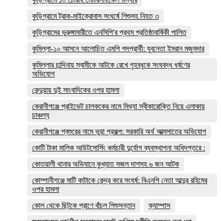
কুড়িগ্রামে ট্রাক-মাইক্রোবাস সংঘর্ষে শিশুসহ নিহত ৩
কুড়িগ্রামের ভুরুঙ্গামারীতে এনসিপি'র প্রথম প্রতিষ্ঠাবার্ষিকী পালিত
কুমিল্লা-১০ আসনে আলোচিত এমপি পদপ্রার্থী: যুবনেতা ইমরান মজুমদার
কুমিল্লার চান্দিনায় স্বামীকে আটকে রেখে গৃহবধূকে সংঘবদ্ধ ধর্ষণের
অভিযোগ
কেন্দুয়ায় দুই সাংবাদিকের ওপর হামলা
কেরানীগঞ্জে প্রাইভেট চালককের নামে মিথ্যা স্বীকারোক্তি নিয়ে এলাকায়
চাঞ্চল্য
কেরানীগঞ্জে শ্বশুরের নামে ভুয়া প্রকল্প: সরকারি অর্থ আত্মসাতের অভিযোগ
কোটি টাকা মালিক আউটসোর্সিং কর্মচারী দুর্যোগ ব্যবস্থাপনা অধিদপ্তরে :
কোতয়ালী থানার অভিযানে কুখ্যাত সজল দাশসহ ৬ জন আটক
কোম্পানীগঞ্জে মাটি কাটাকে কেন্দ্র করে সংঘর্ষ: বিএনপি নেতা আব্দুর রহিমের
ওপর হামলা
কোল থেকে ছিটকে প্রাণে বাঁচল শিশুসন্তান
ক্যাম্পাস