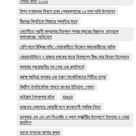
সেহরি নাইট ২০২৬
বিশ্ব গণমাধ্যম দিবসে ঢাকা প্রেসক্লাবের ১৩ দফা দাবি উত্থাপন
বীরগঞ্জ ক্লিনিকে সিজারে প্রসূতির মৃত্যু
বেতাগীতে নূরানী মাদ্রাসার হিফজুল শাখার হুজুরের বিরুদ্ধে ছাত্রকে
বলাৎকারের অভিযোগ
বেশি দামে বিক্রির ফাঁদ: নোয়াখালীতে ডিজেল মজুদকারীদের আটক
বোরহানউদ্দিনে ৭ হাজার কৃষকের মাঝে বিনামূল্যে বীজ-সার বিতরণ উদ্বোধন
ব্যবসার প্রয়োজনীয় সব সেবা এক প্ল্যাটফর্মে
ব্রাহ্মণবাড়িয়া কসবায় এক তরুণ সাংবাদিকদের পিটিয়ে হত্যা
ব্রিটিশ ঔপনিবেশিক শাসনে বাংলার ইতিহাস: শোষণ
ভাইরাল শৈলকুপার ঘটনা
ভাঙচুর
ভারতের মেঘালয়ে কোয়ারী দশে বাংলাদেশী শ্রমিক নিহত
ভালুকায় এস এন এস সিএনজি ও ব্যাগ ফ্যাক্টরীর উদ্যোগে ইফতার ও দোয়া
মাহফিল
ভালো ফলনের আশায় কৃষক