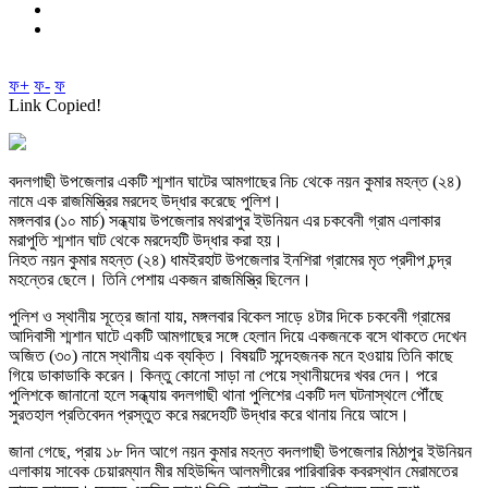
ফ+
ফ-
ফ
Link Copied!
বদলগাছী উপজেলার একটি শ্মশান ঘাটের আমগাছের নিচ থেকে নয়ন কুমার মহন্ত (২৪)
নামে এক রাজমিস্ত্রির মরদেহ উদ্ধার করেছে পুলিশ।
মঙ্গলবার (১০ মার্চ) সন্ধ্যায় উপজেলার মথরাপুর ইউনিয়ন এর চকবেনী গ্রাম এলাকার
মরাপুতি শ্মশান ঘাট থেকে মরদেহটি উদ্ধার করা হয়।
নিহত নয়ন কুমার মহন্ত (২৪) ধামইরহাট উপজেলার ইনশিরা গ্রামের মৃত প্রদীপ চন্দ্র
মহন্তের ছেলে। তিনি পেশায় একজন রাজমিস্ত্রি ছিলেন।
পুলিশ ও স্থানীয় সূত্রে জানা যায়, মঙ্গলবার বিকেল সাড়ে ৪টার দিকে চকবেনী গ্রামের
আদিবাসী শ্মশান ঘাটে একটি আমগাছের সঙ্গে হেলান দিয়ে একজনকে বসে থাকতে দেখেন
অজিত (৩০) নামে স্থানীয় এক ব্যক্তি। বিষয়টি সন্দেহজনক মনে হওয়ায় তিনি কাছে
গিয়ে ডাকাডাকি করেন। কিন্তু কোনো সাড়া না পেয়ে স্থানীয়দের খবর দেন। পরে
পুলিশকে জানানো হলে সন্ধ্যায় বদলগাছী থানা পুলিশের একটি দল ঘটনাস্থলে পৌঁছে
সুরতহাল প্রতিবেদন প্রস্তুত করে মরদেহটি উদ্ধার করে থানায় নিয়ে আসে।
জানা গেছে, প্রায় ১৮ দিন আগে নয়ন কুমার মহন্ত বদলগাছী উপজেলার মিঠাপুর ইউনিয়ন
এলাকায় সাবেক চেয়ারম্যান মীর মহিউদ্দিন আলমগীরের পারিবারিক কবরস্থান মেরামতের