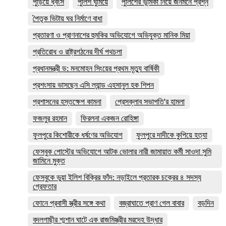
পুড়িয়ে ধ্বংস
পুলিশ ঘুমিয়ে
পুলিশের ভূমিকা নিয়ে জনমনে প্রশ্ন
পৈতৃক ভিটায় ঘর নির্মাণে বাধা
প্রতারণা ও প্রাণনাশের হুমকির অভিযোগে অভিযুক্ত মানিক মিয়া
প্রতিরোধ ও রাষ্ট্রগঠনের দীর্ঘ পথচলা
প্রধানমন্ত্রী ড: মনমোহন সিংয়ের প্রথম মৃত্যু বার্ষিকী
প্রশংসায় ভাসছেন এসি ল্যান্ড এহসানুল হক শিপন
প্রশাসনের হস্তক্ষেপ কামনা
প্রেসক্লাব সভাপতি'র হামলা
ফজলুর রহমান
ফিরলনা একজন রোহিঙ্গা
ফুলপুরে কিশোরীকে ধর্ষণের অভিযোগ
ফুলপুরে দাদীকে কুপিয়ে হত্যা
ফেসবুক পোস্টের অভিযোগে আটক ভোলার নারী জামায়াত কর্মী সাওদা সুমি
জামিনে মুক্ত
ফেসবুকে ভুয়া ইলিশ বিক্রির ফাঁদ: নড়াইলে প্রতারক চক্রের ৪ সদস্য
গ্রেফতার
ফোনে প্রবাসী স্ত্রীর সঙ্গে কথা
বজ্রাঘাতে প্রাণ গেল বাবার
বড়দিন
বদলগাছীর শ্মশান ঘাটে এক রাজমিস্ত্রীর মরদেহ উদ্ধার