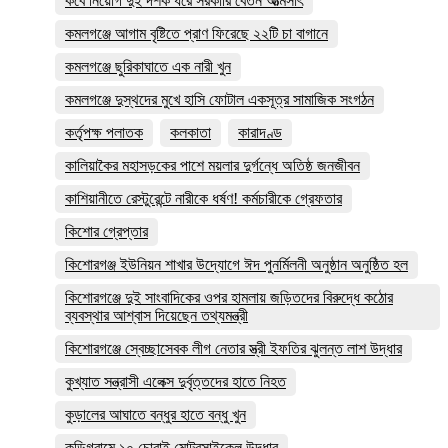
কবে নিয়োগ দুই দশক ধরে সরকারি বেতন আত্মসাৎ
কমলগঞ্জে আগাম বৃষ্টিতে প্রাণ ফিরেছে ২২টি চা বাগানে
কমলগঞ্জে ছুরিকাঘাতে এক নারী খুন
কমলগঞ্জে দুস্থদের মুখে হাসি ফোটাল একসূত্র সামাজিক সংগঠন
কর্তৃপক্ষ পলাতক
কলকাতা
কারাদণ্ড
কালিয়াকৈর মহাসড়কের পাশে ময়লার দুর্গন্ধে অতিষ্ঠ জনজীবন
কাশিয়ানীতে রেস্টুরেন্টে নারীকে ধর্ষণ! কর্মচারীকে গ্রেফতার
কিশোর গ্রেপ্তার
কিশোরগঞ্জ ইউনিয়ন শাখার উদ্যোগে ঈদ পুনর্মিলনী অনুষ্ঠান অনুষ্ঠিত হল
কিশোরগঞ্জে দুই সাংবাদিকের ওপর হামলায় জড়িতদের বিরুদ্ধে কঠোর
ব্যবস্থার আশ্বাস দিয়েছেন তথ্যমন্ত্রী
কিশোরগঞ্জে স্বেচ্ছাসেবক লীগ নেতার স্ত্রী ইফতির ঝুলন্ত লাশ উদ্ধার
কুখ্যাত সন্ত্রাসী এলেক্স দুর্বৃত্তদের হাতে নিহত
কুড়ালের আঘাতে বন্ধুর হাতে বন্ধু খুন
কুড়িগ্রামে ১০ চোরাই মোটরসাইকেল উদ্ধার