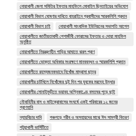
নোয়াখালী জেলা সমিতির ইফতার মাহফিলে মোবাইল ছিনতাইয়ের অভিযোগ
নোয়াখালী বিভাগ ঘোষণার দাবিতে বাহরাইনে প্রবাসীদের স্মারকলিপি প্রদান
নোয়াখালী বিভাগ চাই
নোয়াখালী সাংবাদিক ইউনিয়নের সভাপতি আপেল
নোয়াখালীতে জাতীয়তাবাদী পেশাজীবী ফোরামের ইফতার ও দোয়া মাহফিল
অনুষ্ঠিত
নোয়াখালীতে নিয়ন্ত্রণহীন গাড়ির আঘাতে ঝরল প্রাণ
নোয়াখালীতে ভোক্তা অধিকার সংরক্ষণে মানববন্ধন ও স্মারকলিপি প্রদান
নোয়াখালীতে রহস্যজনকভাবে নিখোঁজ মাদ্রাসা ছাত্র
নোয়াখালীর চাটখিলে নিখোঁজের দুই দিন পর যুবকের মরদেহ উদ্ধার
নোয়াখালীর সোনাইমুড়ীতে ভয়াবহ অগ্নিকাণ্ডে বসতঘর পুড়ে ছাই
নৌবাহিনীর বাস ও মাইক্রোবাসের সংঘর্ষে একই পরিবারের ১২ জনের
প্রাণহানি
ন্যায়বিচার দাবি
পঞ্চগড়ে গরীব ও অসহায়দের মাঝে ঈদ সামগ্রী বিতরণ
পটুয়াখালী ভার্সিটিতে