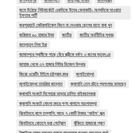
জগন্নাথপুর
জনকল্যাণ
জনপ্রিয় সংবাদ
জনস্বাস্থ্য
জমে উঠেছে নিউমার্কেটে একদিকে ঈদের কেনাকাটা- অন্যদিকে দাওয়াত
ইফতার পার্টি
জয়পুরহাটে মোটরসাইকেল কিনে না দেওয়ায় ছেলের হাতে বাবা খুন
জরিমানা ৬০ হাজার টাকা
জাতীয়
জাতীয় অর্থনীতির সুখবর
জান্নাতুল নিসা ইরা
জামালপুরে স্বামীকে গাছে বেঁধে স্ত্রীকে ধর্ষণ: ৩ জনের মৃত্যুদণ্ড
জাহাজ থেকে ৩৭ হাজার লিটার ডিজেল উদ্ধার
জিরো ওয়েটিং টাইমে চট্টগ্রাম বন্দর
জুলাইযোদ্ধা
জুলাইযোদ্ধা তাহরিমা জান্নাত
জ্বালানি তেল বন্টনে প্রশংসায় ভাসছেন
জ্বালানি সংকটে দিশেহারা ভাড়ায় চালিত বাইকচালকরা
জ্বালানি সংকটে মোংলা বন্দরে পণ্য খালাসে অচলাবস্থা
ঝিনাইদহে বাসে তল্লাশি: সাড়ে ৭ কোটি টাকার ‘আইস’ জব্দ
ঝিনাইদহে বোতলে ভরা পেট্রোল
ঝুঁকিতে হাজারো প্রাণ
টাঙ্গাইলে আম্র মুকুলের সুবাসে মাতোয়ারা জনপদ বসন্তের বার্তা