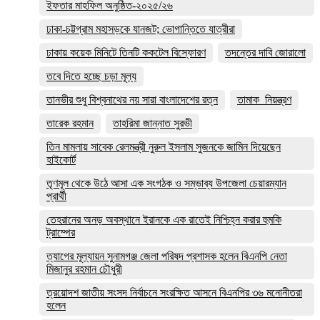
ইফতার মাহফিল অনুষ্ঠিত-২০২৫/২৬
ঢাকা-চট্টগ্রাম মহাসড়কে যানজট; ভোগান্তিতে যাত্রীরা
ঢাকায় কয়েক মিনিটে তিনটি ককটেল বিস্ফোরণ
তদন্তের দাবি জোরালো
তবে দিতে হচ্ছে চড়া মূল্য
তানভীর শুধু বিশ্বনাথের নয় সারা বাংলাদেশের রত্ন
তামাক_নিয়ন্ত্রণ
তারেক রহমান
তাহরিমা জান্নাত সুরভী
তিন মামলায় সাবেক রেলমন্ত্রী নুরুল ইসলাম সুজনকে জামিন দিয়েছেন
হাইকোর্ট
তৃণমূল থেকে উঠে আসা এক সংগঠক ও সম্ভাব্য উপজেলা চেয়ারম্যান
প্রার্থী
তেহরানের অনড় অবস্থানে ইরানকে এক রাতেই নিশ্চিহ্ন করার হুমকি
ট্রাম্পের
ত্যাগের মূল্যায়ন সুনামগঞ্জ জেলা পরিষদ প্রশাসক হলেন বিএনপি নেতা
মিজানুর রহমান চৌধুরী
ত্রয়োদশ জাতীয় সংসদ নির্বাচনে সংরক্ষিত আসনে বিএনপির ৩৬ মনোনীতরা
হলেন