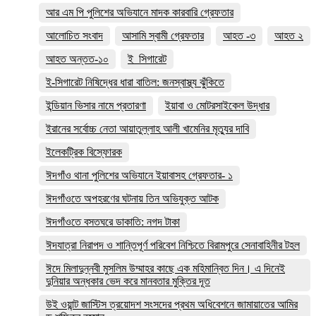
আর এম পি পুলিশের অভিযানে মাদক কারবারি গ্রেফতার
আলোচিত সংবাদ
আসামি স্বামী গ্রেফতার
আহত -৩
আহত ২
আহত অন্তত-১০
ই_সিগারেট
ই-সিগারেট নিষিদ্ধের ধারা বাতিল: জনস্বাস্থ্য ঝুঁকিতে
ইন্ডিয়ান ভিসার নামে প্রতারণা
ইয়াবা ও মোটরসাইকেল উদ্ধার
ইরানের সর্বোচ্চ নেতা আয়াতুল্লাহ আলী খামেনির মৃত্যুর দাবি
ইলেকট্রিক বিস্ফোরক
ঈদগাঁও থানা পুলিশের অভিযানে ইয়াবাসহ গ্রেফতার- ১
ঈদগাঁওতে অপহরণের ঘটনায় তিন অভিযুক্ত আটক
ঈদগাঁওতে বসতঘরে ডাকাতি: নগদ টাকা
ঈদযাত্রা নিরাপদ ও শান্তিপূর্ণ পরিবেশ নিশ্চিতে বিরামপুরে সেনাবাহিনীর টহল
ঈদে মিলাদুন্নবী মুসলিম উম্মাহর কাছে এক মহিমান্বিত দিন। এ দিনেই
দুনিয়ার অন্ধকার ভেদ করে মানবতার মুক্তির দূত
উই ওয়ান্ট জাস্টিস ত্রয়োদশ সংসদের প্রথম অধিবেশনে জামায়াতের আমির