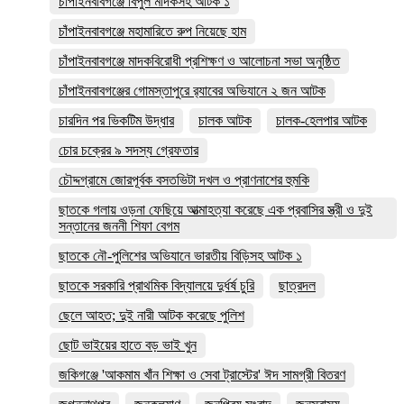
চাঁপাইনবাবগঞ্জে বিপুল মাদকসহ আটক ১
চাঁপাইনবাবগঞ্জে মহামারিতে রুপ নিয়েছে হাম
চাঁপাইনবাবগঞ্জে মাদকবিরোধী প্রশিক্ষণ ও আলোচনা সভা অনুষ্ঠিত
চাঁপাইনবাবগঞ্জের গোমস্তাপুরে র‍্যাবের অভিযানে ২ জন আটক
চারদিন পর ভিকটিম উদ্ধার
চালক আটক
চালক-হেলপার আটক
চোর চক্রের ৯ সদস্য গ্রেফতার
চৌদ্দগ্রামে জোরপূর্বক বসতভিটা দখল ও প্রাণনাশের হুমকি
ছাতকে গলায় ওড়না ফেছিয়ে আত্মাহত্যা করেছে এক প্রবাসির স্ত্রী ও দুই
সন্তানের জননী শিফা বেগম
ছাতকে নৌ-পুলিশের অভিযানে ভারতীয় বিড়িসহ আটক ১
ছাতকে সরকারি প্রাথমিক বিদ্যালয়ে দুর্ধর্ষ চুরি
ছাত্রদল
ছেলে আহত; দুই নারী আটক করেছে পুলিশ
ছোট ভাইয়ের হাতে বড় ভাই খুন
জকিগঞ্জে 'আকমাম খাঁন শিক্ষা ও সেবা ট্রাস্টের' ঈদ সামগ্রী বিতরণ