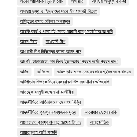
অবৈধ আর্টিসানাল ট্রলিং বোট
অর্থনীতি
অসহায় অসুস্থ বাবা-মা
অসহায় দুস্থ ও হিজড়াদের মাঝে ঈদ সামগ্রী বিতরণ
অস্তিত্ব রক্ষায় কৌশল অবলম্বন
আইডি কার্ড ও পাসপোর্ট সেবায় হয়রানি বন্ধে সহজীকরণের দাবি
আইন বিচার
আওয়ামী লীগ
আওয়ামী লীগ নিষিদ্ধের কালো আইন পাস
আখেরি মোনাজাতে শেষ বিশ্ব ইজতেমার ‘প্রথম পর্বের প্রথম ধাপ’
আটক
আটক ৩
আটপাড়ায় মাদক সেবনের দায়ে দুইজনের কারাদণ্ড
আটপাড়ার শিশু কে দিয়ে দেহব্যাবসা উপদ্রব থানার অভিযোগ
আতঙ্কে বনমুখী হচ্ছেন না বনজীবীরা
আদমদীঘিতে অতিরিক্ত দামে মাংস বিক্রি
আদমদীঘিতে গৃহবধূর রহস্যজনক মৃত্যু
আনোয়ার হোসেন রকি
আনোয়ারায় গৃহবধূর ঝুলন্ত মরদেহ উদ্ধার
আন্তর্জাতিক
আয়াতুল্লাহ আলী খামেনি