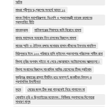
আটক
মাগুরা শ্রীপুরে দু-গ্রুপের সংঘর্ষে আহত ১২
মাদক নির্মূলে মহাপরিকল্পনা: বিএনপি ও প্রধানমন্ত্রী তারেক রহমানের
প্রস্তাবিত নীতি
মাদকদ্রব্য
মানিকগঞ্জের শিবালয়ে জমি বিরোধে হামলা
মান্দায় মহাসড়ক অবরোধ তিন চালকের বিরুদ্ধে মামলা
মায়ের স্মৃতি ও ঐতিহ্য রক্ষায় মনোয়ার হাসান জীবনের ইফতার মাহফিল
মিঠাপুকুরে ঈদে ১০০ পরিবারে হাসি ফুটালেন প্রত্যাশার পরিচালক শামীম রানা
মিথ্যা চুরির অপবাদ সইতে না পেরে নেছারাবাদে অটোচালকের আত্মহত্যা।
মিথ্যা সংবাদের বিরুদ্ধে সাংবাদিক আমির হোসেনের তীব্র প্রতিবাদ
মুহুরিগঞ্জ বাজারের রাস্তা দীর্ঘদিন ধরে অসম্পূর্ণ: জনজীবন বিপন্ন ও
প্রশাসনিক উদাসীনতা
মৃত্যু
মেয়ের জন্য ঠিক করা পাত্রকেই নিয়ে পালালেন মা
মোবাইল চুরি ও ছিনতাইয়ের মহোৎসব : নির্বিকায় প্রশাসনের দিশেহারা
সাধারণ মানুষ