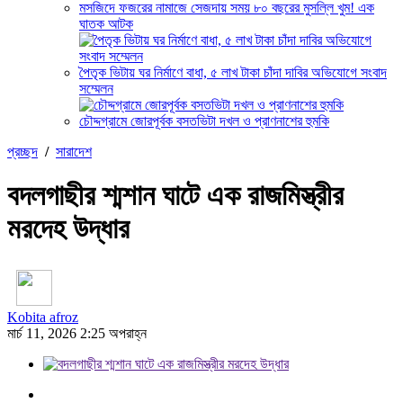
মসজিদে ফজরের নামাজে সেজদায় সময় ৮০ বছরের মুসল্লি খুম! এক
ঘাতক আটক
পৈতৃক ভিটায় ঘর নির্মাণে বাধা, ৫ লাখ টাকা চাঁদা দাবির অভিযোগে সংবাদ
সম্মেলন
চৌদ্দগ্রামে জোরপূর্বক বসতভিটা দখল ও প্রাণনাশের হুমকি
প্রচ্ছদ
/
সারাদেশ
বদলগাছীর শ্মশান ঘাটে এক রাজমিস্ত্রীর
মরদেহ উদ্ধার
Kobita afroz
মার্চ 11, 2026 2:25 অপরাহ্ন