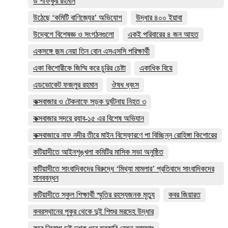
ড শফিকুর রহমান
উঠেছে ‘কমিটি বাণিজ্যের’ অভিযোগ
উদ্ধার ৪০০ ইয়াবা
উদ্বেগে বিশেষজ্ঞ ও সংগঠনগুলো
একই পরিবারের ৪ জন আহত
একসঙ্গে জন্ম নেয়া তিন বোন এসএসসি পরিক্ষার্থী
একা কিশোরীকে জিম্মি করে চুরির চেষ্টা
একাধিক বিয়ে
এডভোকেট ফজলুর রহমান
ঔষধ ধ্বংস
কক্সবাজার ও টেকনাফে সড়ক দুর্ঘটনায় নিহত ৩
কক্সবাজার সদরে র‍্যাব-১৫ এর বিশেষ অভিযান
কক্সবাজারে নাফ নদীর তীরে মাইন বিস্ফোরণে পা বিচ্ছিন্ন রোহিঙ্গা কিশোরের
কটিয়াদীতে আইনশৃঙ্খলা কমিটির মাসিক সভা অনুষ্ঠিত
কটিয়াদীতে সাংবাদিকদের বিরুদ্ধে ‘মিথ্যা মামলার’ প্রতিবাদে সাংবাদিকদের
মানববন্ধন
কটিয়াদীতে স্কুল শিক্ষার্থী স্মৃতির রহস্যজনক মৃত্যু
কবর জিয়ারত
কবরস্থানের পুকুর থেকে দুই শিশুর মরদেহ উদ্ধার