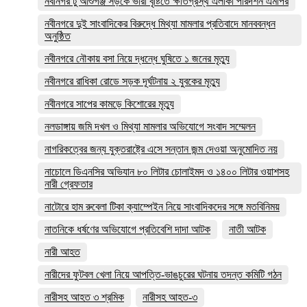
নবীনগর টু আশুগঞ্জ সড়কে ভারী বৃষ্টিতে ক্ষতিগ্রস্থ এলাকা পরিদর্শন এমপির
নবীনগরে দুই সাংবাদিকের বিরুদ্ধে মিথ্যা মামলার প্রতিবাদে মানববন্ধন
অনুষ্ঠিত
নবীনগরে নৌকায় বসা নিয়ে দ্ধন্ধে ঘুষিতে ১ জনের মৃত্যু
নবীনগরে রাধিকা রোডে সড়ক দূর্ঘটনায় ২ যুবকের মৃত্যু
নবীনগরে সাপের কামড়ে কিশোরের মৃত্যু
নলডাঙ্গায় জমি দখল ও মিথ্যা মামলার অভিযোগে সংবাদ সম্মেলন
নাগরিকত্বের জন্য যুক্তরাষ্ট্রে এসে সন্তান জন্ম দেওয়া অনুমোদিত নয়
নাচোলে ডিএনসির অভিযান ৮০ লিটার চোলাইমদ ও ১৪০০ লিটার ওয়াশসহ
নারী গ্রেফতার
নাটোরে হাম রুবেলা টিকা ক্যাম্পেইন নিয়ে সাংবাদিকদের সঙ্গে মতবিনিময়
নাতনিকে ধর্ষণের অভিযোগে প্রতিবেশি দাদা আটক
নাতী আটক
নারী আহত
নারীদের ফুটবল খেলা নিয়ে আপত্তি-ভাঙচুরের ঘটনায় তদন্ত কমিটি গঠন
নারীসহ আহত ৩ শ্রমিক
নারীসহ আহত-৩