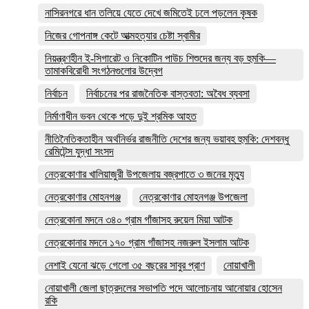
নাসিরনগরে ধান তলিয়ে যেতে দেখে জমিতেই ঢলে পড়লেন কৃষক
নিজের গোপনাঙ্গ কেটে আত্মহত্যার চেষ্টা স্বামীর
নিয়ন্ত্রণহীন ই-সিগারেট ও নিকোটিন পাউচ শিশুদের জন্য বড় হুমকি—
তামাকবিরোধী সংগঠনগুলোর উদ্বেগ
নির্বাচন
নির্বাচনের পর রাজনৈতিক বাস্তবতা: অবৈধ ব্যবসা
নির্মাণাধীন ভবন থেকে পড়ে দুই শ্রমিক আহত
নীতিনৈতিকতাহীন অর্থনির্ভর রাজনীতি দেশের জন্য ভয়াবহ হুমকি: দেশবন্ধু
রেমিটেন্স যুদ্ধা সংসদ
নেত্রকোণার খালিয়াজুরী উপজেলায় বজ্রপাতে ৩ জনের মৃত্যু
নেত্রকোণার মোহনগঞ্জ
নেত্রকোণার মোহনগঞ্জ উপজেলা
নেত্রকোনা মদনে ৩৪০ গ্রাম গাঁজাসহ রুয়েল মিয়া আটক
নেত্রকোনার মদনে ১৭০ গ্রাম গাঁজাসহ নজরুল ইসলাম আটক
নেশাই যেনো ঝড়ে গেলো ৩৫ বছরের সাবুর প্রাণ
নোয়াখালী
নোয়াখালী জেলা ছাত্রদলের সভাপতি পদে আলোচনায় আনোয়ার হোসেন
রকি