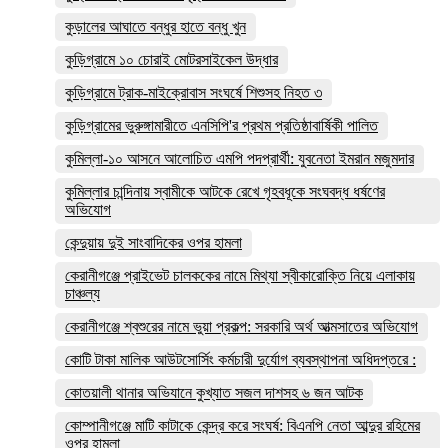
কুড়ালের আঘাতে বন্ধুর হাতে বন্ধু খুন
কুড়িগ্রামে ১০ চোরাই মোটরসাইকেল উদ্ধার
কুড়িগ্রামে ট্রাক-মাইক্রোবাস সংঘর্ষে শিশুসহ নিহত ৩
কুড়িগ্রামের ভুরুঙ্গামারীতে এনসিপি'র প্রথম প্রতিষ্ঠাবার্ষিকী পালিত
কুমিল্লা-১০ আসনে আলোচিত এমপি পদপ্রার্থী: যুবনেতা ইমরান মজুমদার
কুমিল্লার চান্দিনায় স্বামীকে আটকে রেখে গৃহবধূকে সংঘবদ্ধ ধর্ষণের
অভিযোগ
কেন্দুয়ায় দুই সাংবাদিকের ওপর হামলা
কেরানীগঞ্জে প্রাইভেট চালককের নামে মিথ্যা স্বীকারোক্তি নিয়ে এলাকায়
চাঞ্চল্য
কেরানীগঞ্জে শ্বশুরের নামে ভুয়া প্রকল্প: সরকারি অর্থ আত্মসাতের অভিযোগ
কোটি টাকা মালিক আউটসোর্সিং কর্মচারী দুর্যোগ ব্যবস্থাপনা অধিদপ্তরে :
কোতয়ালী থানার অভিযানে কুখ্যাত সজল দাশসহ ৬ জন আটক
কোম্পানীগঞ্জে মাটি কাটাকে কেন্দ্র করে সংঘর্ষ: বিএনপি নেতা আব্দুর রহিমের
ওপর হামলা