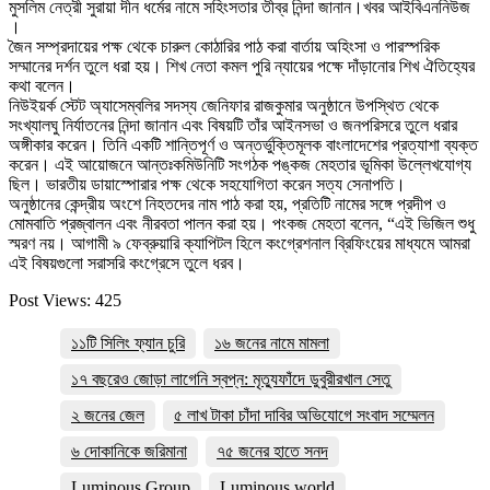
মুসলিম নেত্রী সুরায়া দীন ধর্মের নামে সহিংসতার তীব্র নিন্দা জানান।খবর আইবিএননিউজ
।
জৈন সম্প্রদায়ের পক্ষ থেকে চারুল কোঠারির পাঠ করা বার্তায় অহিংসা ও পারস্পরিক
সম্মানের দর্শন তুলে ধরা হয়। শিখ নেতা কমল পুরি ন্যায়ের পক্ষে দাঁড়ানোর শিখ ঐতিহ্যের
কথা বলেন।
নিউইয়র্ক স্টেট অ্যাসেম্বলির সদস্য জেনিফার রাজকুমার অনুষ্ঠানে উপস্থিত থেকে
সংখ্যালঘু নির্যাতনের নিন্দা জানান এবং বিষয়টি তাঁর আইনসভা ও জনপরিসরে তুলে ধরার
অঙ্গীকার করেন। তিনি একটি শান্তিপূর্ণ ও অন্তর্ভুক্তিমূলক বাংলাদেশের প্রত্যাশা ব্যক্ত
করেন। এই আয়োজনে আন্তঃকমিউনিটি সংগঠক পঙ্কজ মেহতার ভূমিকা উল্লেখযোগ্য
ছিল। ভারতীয় ডায়াস্পোরার পক্ষ থেকে সহযোগিতা করেন সত্য সেনাপতি।
অনুষ্ঠানের কেন্দ্রীয় অংশে নিহতদের নাম পাঠ করা হয়, প্রতিটি নামের সঙ্গে প্রদীপ ও
মোমবাতি প্রজ্বালন এবং নীরবতা পালন করা হয়। পংকজ মেহতা বলেন, “এই ভিজিল শুধু
স্মরণ নয়। আগামী ৯ ফেব্রুয়ারি ক্যাপিটল হিলে কংগ্রেশনাল ব্রিফিংয়ের মাধ্যমে আমরা
এই বিষয়গুলো সরাসরি কংগ্রেসে তুলে ধরব।
Post Views:
425
১১টি সিলিং ফ্যান চুরি
১৬ জনের নামে মামলা
১৭ বছরেও জোড়া লাগেনি স্বপ্ন: মৃত্যুফাঁদে ডুবুরীরখাল সেতু
২ জনের জেল
৫ লাখ টাকা চাঁদা দাবির অভিযোগে সংবাদ সম্মেলন
৬ দোকানিকে জরিমানা
৭৫ জনের হাতে সনদ
Luminous Group
Luminous world