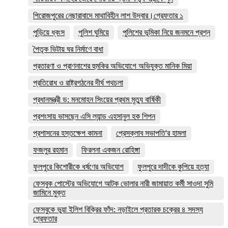
পিরোজপুরের নেছারাবাদে মাথাবিহীন লাশ উদ্বার।গ্রেফতার ১
পুড়িয়ে ধ্বংস
পুলিশ ঘুমিয়ে
পুলিশের ভূমিকা নিয়ে জনমনে প্রশ্ন
পৈতৃক ভিটায় ঘর নির্মাণে বাধা
প্রতারণা ও প্রাণনাশের হুমকির অভিযোগে অভিযুক্ত মানিক মিয়া
প্রতিরোধ ও রাষ্ট্রগঠনের দীর্ঘ পথচলা
প্রধানমন্ত্রী ড: মনমোহন সিংয়ের প্রথম মৃত্যু বার্ষিকী
প্রশংসায় ভাসছেন এসি ল্যান্ড এহসানুল হক শিপন
প্রশাসনের হস্তক্ষেপ কামনা
প্রেসক্লাব সভাপতি'র হামলা
ফজলুর রহমান
ফিরলনা একজন রোহিঙ্গা
ফুলপুরে কিশোরীকে ধর্ষণের অভিযোগ
ফুলপুরে দাদীকে কুপিয়ে হত্যা
ফেসবুক পোস্টের অভিযোগে আটক ভোলার নারী জামায়াত কর্মী সাওদা সুমি
জামিনে মুক্ত
ফেসবুকে ভুয়া ইলিশ বিক্রির ফাঁদ: নড়াইলে প্রতারক চক্রের ৪ সদস্য
গ্রেফতার