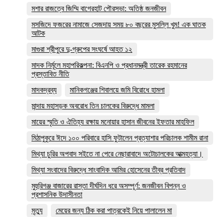
মশার রাজত্বে জিম্মি বাগেরহাট পৌরসভা: অতিষ্ঠ জনজীবন
মসজিদে ফজরের নামাজে সেজদায় সময় ৮০ বছরের মুসল্লি খুম! এক ঘাতক
আটক
মাগুরা শ্রীপুরে দু-গ্রুপের সংঘর্ষে আহত ১২
মাদক নির্মূলে মহাপরিকল্পনা: বিএনপি ও প্রধানমন্ত্রী তারেক রহমানের
প্রস্তাবিত নীতি
মাদকদ্রব্য
মানিকগঞ্জের শিবালয়ে জমি বিরোধে হামলা
মান্দায় মহাসড়ক অবরোধ তিন চালকের বিরুদ্ধে মামলা
মায়ের স্মৃতি ও ঐতিহ্য রক্ষায় মনোয়ার হাসান জীবনের ইফতার মাহফিল
মিঠাপুকুরে ঈদে ১০০ পরিবারে হাসি ফুটালেন প্রত্যাশার পরিচালক শামীম রানা
মিথ্যা চুরির অপবাদ সইতে না পেরে নেছারাবাদে অটোচালকের আত্মহত্যা।
মিথ্যা সংবাদের বিরুদ্ধে সাংবাদিক আমির হোসেনের তীব্র প্রতিবাদ
মুহুরিগঞ্জ বাজারের রাস্তা দীর্ঘদিন ধরে অসম্পূর্ণ: জনজীবন বিপন্ন ও
প্রশাসনিক উদাসীনতা
মৃত্যু
মেয়ের জন্য ঠিক করা পাত্রকেই নিয়ে পালালেন মা