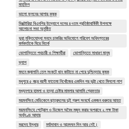
মাহফিল
ভালো ফলনের আশায় কৃষক
ভিক্টোরিয়া বিএনপির উদ্যোগে দলের ৪৭তম প্রতিষ্ঠাবার্ষিকী উপলক্ষে
আলোচনা সভা অনুষ্ঠিত
ভুয়া মুক্তিযোদ্ধা সনদে চাকরির অভিযোগে পরিবেশ অধিদপ্তরের
কর্মকর্তাকে ঘিরে বিতর্ক
ভোগান্তিতে পথচারী ও শিক্ষার্থীরা
ভোগান্তিতে সাধারণ মানুষ
ভ্যাপ
মদনে জ্বালানি তেল সংকটে ধান কাটাতে না পেরে দুশ্চিন্তায় কৃষক
মধুপুরে ৫ বছর বয়সী ফাতেমা নিখোঁজের একদিন পর ভুট্টা খেতে মিললো লাশ
মধ্যনগরে হামলা ও হত্যা চেষ্টার মামলার আসামি গ্রেফতার
ময়মনসিংহ মেডিকেলে ছাত্রদলের দুই গ্রুপ সংঘর্ষে একজন গুরুতর আহত
ময়মনসিংহে পেট্রোল ও ডিজেল অবৈধ মজুদ করার অপরাধে ২ লক্ষ টাকা
অর্থদণ্ড আদায়
মরদেহ উদ্ধার
মর্যাদাবান ও আনন্দঘন দিন আর নেই।