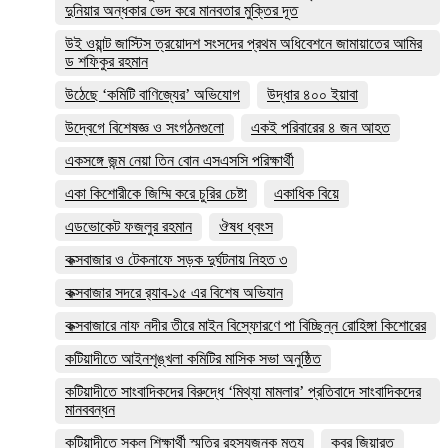
দুনিয়ার অন্ধকার ভেদ করে মানবতার মুক্তির দূত
উই ওয়ান্ট জাস্টিস ত্রয়োদশ সংসদের প্রথম অধিবেশনে জামায়াতের আমির
ড শফিকুর রহমান
উঠেছে ‘কমিটি বাণিজ্যের’ অভিযোগ
উদ্ধার ৪০০ ইয়াবা
উদ্বেগে বিশেষজ্ঞ ও সংগঠনগুলো
একই পরিবারের ৪ জন আহত
একসঙ্গে জন্ম নেয়া তিন বোন এসএসসি পরিক্ষার্থী
একা কিশোরীকে জিম্মি করে চুরির চেষ্টা
একাধিক বিয়ে
এডভোকেট ফজলুর রহমান
ঔষধ ধ্বংস
কক্সবাজার ও টেকনাফে সড়ক দুর্ঘটনায় নিহত ৩
কক্সবাজার সদরে র‍্যাব-১৫ এর বিশেষ অভিযান
কক্সবাজারে নাফ নদীর তীরে মাইন বিস্ফোরণে পা বিচ্ছিন্ন রোহিঙ্গা কিশোরের
কটিয়াদীতে আইনশৃঙ্খলা কমিটির মাসিক সভা অনুষ্ঠিত
কটিয়াদীতে সাংবাদিকদের বিরুদ্ধে ‘মিথ্যা মামলার’ প্রতিবাদে সাংবাদিকদের
মানববন্ধন
কটিয়াদীতে স্কুল শিক্ষার্থী স্মৃতির রহস্যজনক মৃত্যু
কবর জিয়ারত