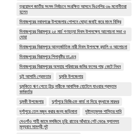
ত্রয়োদশ জাতীয় সংসদ নির্বাচনে সংরক্ষিত আসনে বিএনপির ৩৬ মনোনীতরা
হলেন
দিনাজপুরের নবাবগঞ্জে উপজেলার গোপনে ঘোড়া জবাই করে মাংস বিক্রি
দিনাজপুরের ‎বিরামপুরে ২৫ মার্চ গণহত্যা দিবস উপলক্ষ্যে আলোচনা সভা ও
দোয়া
দিনাজপুরের বিরামপুরে আন্তর্জাতিক নারী দিবস উপলক্ষে র‍্যালি ও আলোচনা
দিনাজপুরের বিরামপুরে শিলাবৃষ্টির তাণ্ডব
দিনাজপুরের বিরামপুরের অসহায় পরিবারের জমির ফলের গাছ কেটে নিধন
দুই আসামি গ্রেফতার
দুমকি উপজেলায়
দুমকিতে ঋণ পেতে হিন্দু নারীকে আবাসিক হোটেলে যাওয়ার প্রস্তাব
কর্মকর্তার
দুমকী উপজেলায়
দুর্গাপুরে ভিজিএফ কার্ড না দিয়ে বৃদ্ধাকে মারধর
দূর্গাপুরে তেল মজুদ করার জন্য জড়িমানা
দৃষ্টান্তমূলক শাস্তির দাবি
দেওগাঁও শাহী জামে মসজিদে চুরি: রাতের আঁধারে গেট ভেঙে ফ্যানসহ
মূল্যবান সামগ্রী লুট