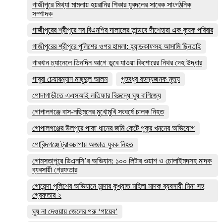
গাজীপুরে মিথ্যা মামলায় হয়রানির শিকার যুবদলের সাবেক সাংগঠনিক
সম্পাদক
গাজীপুরের শ্রীপুরে নব বিএনপির দালালের তান্ডবে দীশেহারা এক কৃষক পরিবার
গাজীপুরের শ্রীপুরে পুলিশের ওপর হামলা: হ্যান্ডকাফসহ আসামি ছিনতাই
গাবখান চ্যানেলে তিনদিন আগে ডুবে যাওয়া কিশোরের নিথর দেহ উদ্ধার
গাবুরা চেয়ারম্যান মাছুদুল আলম
গৃহবধূর রহস্যজনক মৃত্যু
গোদাগাড়ীতে এএসআই লতিফার বিরুদ্ধে ঘুষ বাণিজ্যে
গোপালগঞ্জে বাস-নছিমনের মুখোমুখি সংঘর্ষে চালক নিহত
গোপালগঞ্জের উলপুরে পাকা ধানের জমি কেটে পুকুর খননের অভিযোগ
গোবিন্দগঞ্জে ট্রাকচাপায় অজ্ঞাত যুবক নিহত
গোমস্তাপুরে ডিএনসি’র অভিযান: ১০০ লিটার ওয়াশ ও চোলাইমদসহ মাদক
ব্যবসায়ী গ্রেফতার
গোয়েন্দা পুলিশের অভিযানে মান্দার কুখ্যাত মহিলা মাদক ব্যবসায়ী মিনা সহ
গ্রেফতার ২
ঘুষ না দেওয়ায় জেলের গরু ‘গায়েব’