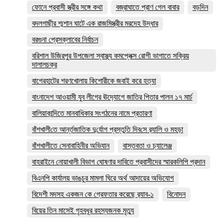
ফোনে প্রবাসী স্ত্রীর সঙ্গে কথা
বজ্রাঘাতে প্রাণ গেল বাবার
বড়দিন
বদলগাছীর শ্মশান ঘাটে এক রাজমিস্ত্রীর মরদেহ উদ্ধার
বরগুনা প্রেসক্লাবের নির্বাচন
বরিশাল উজিরপুর উপজেলা স্বাস্থ্য কমপ্লেক্স রোগী ভাগাতে সক্রিয়
দালালচক্র
বাগেরহাটের শরণখোলায় কিশোরীকে জবাই করে হত্যা
বাংনাদেশ আওয়ামী যুব লীগের ঊদ‍্যোগে জাতির পিতার পালন ১৭ মার্চ
বালিয়াকান্দিতে মানবাধিকার সংগঠনের নামে প্রতারণা
বাঁশখালী‌তে আর্ন্তজা‌তিক দু‌র্যোগ প্রস্তু‌তি দিব‌সে র‌্যালি ও মহড়া
বাঁশখালীতে সেনাবাহিনীর অভিযান
বাস্তবতা ও চ্যালেঞ্জ
বাহরাইনে নোয়াখালী বিভাগ ঘোষণার দাবিতে প্রবাসীদের স্মারকলিপি প্রদান
বিএনপি কার্যালয় ভাঙচুর মামলা ঘিরে অর্থ আদায়ের অভিযোগ
বিদেশী মদসহ একজন কে গ্রেফতার করেছে র‌্যাব-১
বিনোদন
বিয়ের তিন মাসেই গৃহবধূর রহস্যজনক মৃত্যু