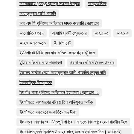
আনোয়ারায় গৃহবধূর ঝুলন্ত মরদেহ উদ্ধার
আন্তর্জাতিক
আয়াতুল্লাহ আলী খামেনি
আর এম পি পুলিশের অভিযানে মাদক কারবারি গ্রেফতার
আলোচিত সংবাদ
আসামি স্বামী গ্রেফতার
আহত -৩
আহত ২
আহত অন্তত-১০
ই_সিগারেট
ই-সিগারেট নিষিদ্ধের ধারা বাতিল: জনস্বাস্থ্য ঝুঁকিতে
ইন্ডিয়ান ভিসার নামে প্রতারণা
ইয়াবা ও মোটরসাইকেল উদ্ধার
ইরানের সর্বোচ্চ নেতা আয়াতুল্লাহ আলী খামেনির মৃত্যুর দাবি
ইলেকট্রিক বিস্ফোরক
ঈদগাঁও থানা পুলিশের অভিযানে ইয়াবাসহ গ্রেফতার- ১
ঈদগাঁওতে অপহরণের ঘটনায় তিন অভিযুক্ত আটক
ঈদগাঁওতে বসতঘরে ডাকাতি: নগদ টাকা
ঈদযাত্রা নিরাপদ ও শান্তিপূর্ণ পরিবেশ নিশ্চিতে বিরামপুরে সেনাবাহিনীর টহল
ঈদে মিলাদুন্নবী মুসলিম উম্মাহর কাছে এক মহিমান্বিত দিন। এ দিনেই