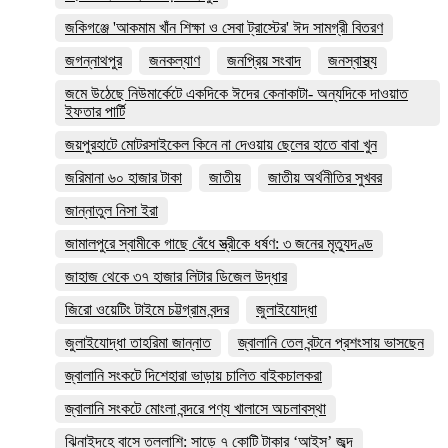
জকিগঞ্জে 'আকমাম খাঁন শিক্ষা ও সেবা ট্রাস্টের' ঈদ সামগ্রী বিতরণ
জগন্নাথপুর
জনকল্যাণ
জনপ্রিয় সংবাদ
জনস্বাস্থ্য
জমে উঠেছে নিউমার্কেটে একদিকে ঈদের কেনাকাটা- অন্যদিকে দাওয়াত
ইফতার পার্টি
জয়পুরহাটে মোটরসাইকেল কিনে না দেওয়ায় ছেলের হাতে বাবা খুন
জরিমানা ৬০ হাজার টাকা
জাতীয়
জাতীয় অর্থনীতির সুখবর
জান্নাতুল নিসা ইরা
জামালপুরে স্বামীকে গাছে বেঁধে স্ত্রীকে ধর্ষণ: ৩ জনের মৃত্যুদণ্ড
জাহাজ থেকে ৩৭ হাজার লিটার ডিজেল উদ্ধার
জিরো ওয়েটিং টাইমে চট্টগ্রাম বন্দর
জুলাইযোদ্ধা
জুলাইযোদ্ধা তাহরিমা জান্নাত
জ্বালানি তেল বন্টনে প্রশংসায় ভাসছেন
জ্বালানি সংকটে দিশেহারা ভাড়ায় চালিত বাইকচালকরা
জ্বালানি সংকটে মোংলা বন্দরে পণ্য খালাসে অচলাবস্থা
ঝিনাইদহে বাসে তল্লাশি: সাড়ে ৭ কোটি টাকার ‘আইস’ জব্দ