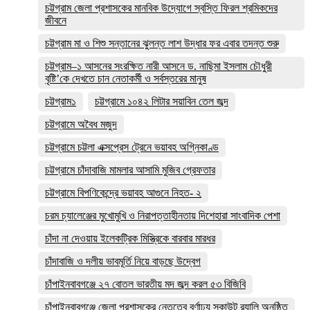
চট্টগ্রাম জেলা প্রশাসকের মানবিক উদ্যোগে স্বস্তি ফিরল শ্রমিকদের
জীবনে
চট্টগ্রাম মা ও শিশু সন্তানের ঝুলন্ত লাশ উদ্ধার ফর এবার তদন্ত শুরু
চট্টগ্রাম–১ আসনের সংরক্ষিত নারী আসনে ড. নাছিমা ইসলাম চৌধুরী
বৃষ্টি’কে দেখতে চান নেতাকর্মী ও সর্বস্তরের মানুষ
চট্টগ্রাম১
চট্টগ্রামে ১০৪২ লিটার সয়াবিন তেল জব্দ
চট্টগ্রামে অবৈধ মজুদ
চট্টগ্রামে চট্টলা এক্সপ্রেস ট্রেনে ভয়াবহ অগ্নিকাণ্ড
চট্টগ্রামে চাঁদাবাজি মামলার আসামি মুজিব গ্রেফতার
চট্টগ্রামে বিপণিকেন্দ্রে ভয়াবহ আগুনে নিহত- ২
চরম চ্যালেঞ্জের মুখোমুখি ও নিরাপত্তাহীনতায় দিশেহারা সাংবাদিক পেশা
চাঁদা না দেওয়ায় ইলেকট্রিক মিস্ত্রিকে বারবার মারধর
চাঁদাবাজি ও দলীয় ভাবমূর্তি নিয়ে বাড়ছে উদ্বেগ
চাঁপাইনবাবগঞ্জে ২৭ বোতল ভারতীয় মদ জব্দ করল ৫৩ বিজিবি
চাঁপাইনবাবগঞ্জে জেলা প্রশাসকের নেতৃত্বে বর্ণাঢ্য স্কাউট র‍্যালি অনুষ্ঠিত