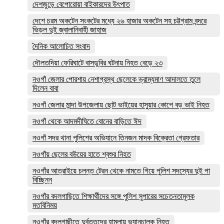
দেশজুড়ে বেপোরোয়া বাইকারদের উৎপাত
দেশে চরম অকটেন সংকটের মধ্যে ২৬ হাজার অকটেন সহ চট্টগ্রাম বন্দরে
ভিড়ল দুই জ্বালানিবাহী জাহাজ
দৈনিক আলোচিত সংবাদ
দৌলতদিয়া ফেরিঘাটে বাসডুবির ঘটনায় নিহত বেড়ে ২৩
নওগাঁ জেলার পোরশায় নেশাগ্রস্থ ছেলেকে ভ্রাম্যমাণ আদালতে তুলে
দিলেন বাবা
নওগাঁ জেলার মান্দা উপজেলায় ছোট ভাইয়ের হাসুয়ার কোপে বড় ভাই নিহত
নওগাঁ থেকে আদমদীঘিতে বোনের বাড়িতে ঈদ
নওগাঁ সদর থানা পুলিশের অভিযানে তিনজন মাদক বিক্রেতা গ্রেফতার
নওগাঁয় ছেলের বউয়ের হাতে শ্বশুর নিহত
নওগাঁর আত্রাইয়ে চলন্ত ট্রেন থেকে নামতে গিয়ে পুলিশ সদস্যের দুই পা
বিচ্ছিন্ন
নওগাঁর বদলগাছিতে শিক্ষার্থীদের সঙ্গে পুলিশ সুপারের সচেতনতামূলক
মতবিনিময়
নওগাঁর বদলগাছীতে দুর্বৃত্তদের হামলায় ভ্যানচালক নিহত