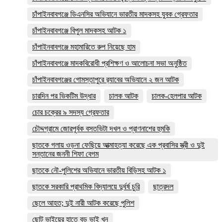
চাঁপাইনবাবগঞ্জে ডিএনসির অভিযানে ভারতীয় মাদকসহ যুবক গ্রেফতার
চাঁপাইনবাবগঞ্জে বিপুল মাদকসহ আটক ১
চাঁপাইনবাবগঞ্জে মহামারিতে রুপ নিয়েছে হাম
চাঁপাইনবাবগঞ্জে মাদকবিরোধী প্রশিক্ষণ ও আলোচনা সভা অনুষ্ঠিত
চাঁপাইনবাবগঞ্জের গোমস্তাপুরে র‍্যাবের অভিযানে ২ জন আটক
চারদিন পর ভিকটিম উদ্ধার
চালক আটক
চালক-হেলপার আটক
চোর চক্রের ৯ সদস্য গ্রেফতার
চৌদ্দগ্রামে জোরপূর্বক বসতভিটা দখল ও প্রাণনাশের হুমকি
ছাতকে গলায় ওড়না ফেছিয়ে আত্মাহত্যা করেছে এক প্রবাসির স্ত্রী ও দুই
সন্তানের জননী শিফা বেগম
ছাতকে নৌ-পুলিশের অভিযানে ভারতীয় বিড়িসহ আটক ১
ছাতকে সরকারি প্রাথমিক বিদ্যালয়ে দুর্ধর্ষ চুরি
ছাত্রদল
ছেলে আহত; দুই নারী আটক করেছে পুলিশ
ছোট ভাইয়ের হাতে বড় ভাই খুন