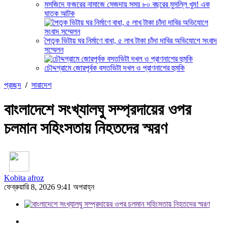
মসজিদে ফজরের নামাজে সেজদায় সময় ৮০ বছরের মুসল্লি খুম! এক
ঘাতক আটক
পৈতৃক ভিটায় ঘর নির্মাণে বাধা, ৫ লাখ টাকা চাঁদা দাবির অভিযোগে সংবাদ
সম্মেলন
চৌদ্দগ্রামে জোরপূর্বক বসতভিটা দখল ও প্রাণনাশের হুমকি
প্রচ্ছদ
/
সারাদেশ
বাংলাদেশে সংখ্যালঘু সম্প্রদায়ের ওপর
চলমান সহিংসতায় নিহতদের স্মরণ
Kobita afroz
ফেব্রুয়ারি 8, 2026 9:41 অপরাহ্ন