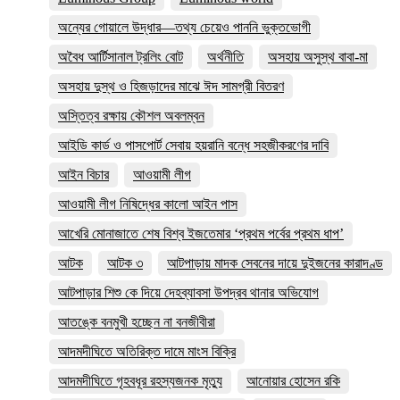
অন্যের গোয়ালে উদ্ধার—তথ্য চেয়েও পাননি ভুক্তভোগী
অবৈধ আর্টিসানাল ট্রলিং বোট
অর্থনীতি
অসহায় অসুস্থ বাবা-মা
অসহায় দুস্থ ও হিজড়াদের মাঝে ঈদ সামগ্রী বিতরণ
অস্তিত্ব রক্ষায় কৌশল অবলম্বন
আইডি কার্ড ও পাসপোর্ট সেবায় হয়রানি বন্ধে সহজীকরণের দাবি
আইন বিচার
আওয়ামী লীগ
আওয়ামী লীগ নিষিদ্ধের কালো আইন পাস
আখেরি মোনাজাতে শেষ বিশ্ব ইজতেমার ‘প্রথম পর্বের প্রথম ধাপ’
আটক
আটক ৩
আটপাড়ায় মাদক সেবনের দায়ে দুইজনের কারাদণ্ড
আটপাড়ার শিশু কে দিয়ে দেহব্যাবসা উপদ্রব থানার অভিযোগ
আতঙ্কে বনমুখী হচ্ছেন না বনজীবীরা
আদমদীঘিতে অতিরিক্ত দামে মাংস বিক্রি
আদমদীঘিতে গৃহবধূর রহস্যজনক মৃত্যু
আনোয়ার হোসেন রকি