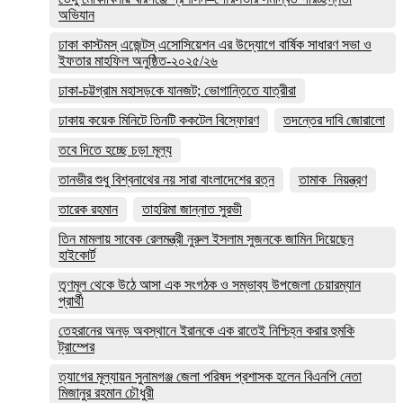
অভিযান
ঢাকা কাস্টমস্ এজেন্টস্ এসোসিয়েশন এর উদ্যোগে বার্ষিক সাধারণ সভা ও
ইফতার মাহফিল অনুষ্ঠিত-২০২৫/২৬
ঢাকা-চট্টগ্রাম মহাসড়কে যানজট; ভোগান্তিতে যাত্রীরা
ঢাকায় কয়েক মিনিটে তিনটি ককটেল বিস্ফোরণ
তদন্তের দাবি জোরালো
তবে দিতে হচ্ছে চড়া মূল্য
তানভীর শুধু বিশ্বনাথের নয় সারা বাংলাদেশের রত্ন
তামাক_নিয়ন্ত্রণ
তারেক রহমান
তাহরিমা জান্নাত সুরভী
তিন মামলায় সাবেক রেলমন্ত্রী নুরুল ইসলাম সুজনকে জামিন দিয়েছেন
হাইকোর্ট
তৃণমূল থেকে উঠে আসা এক সংগঠক ও সম্ভাব্য উপজেলা চেয়ারম্যান
প্রার্থী
তেহরানের অনড় অবস্থানে ইরানকে এক রাতেই নিশ্চিহ্ন করার হুমকি
ট্রাম্পের
ত্যাগের মূল্যায়ন সুনামগঞ্জ জেলা পরিষদ প্রশাসক হলেন বিএনপি নেতা
মিজানুর রহমান চৌধুরী