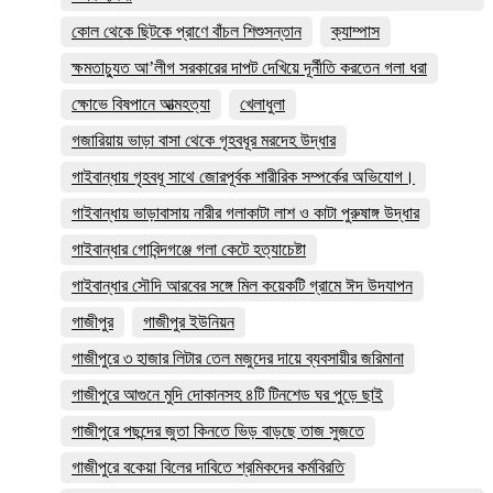
কোল থেকে ছিটকে প্রাণে বাঁচল শিশুসন্তান
ক্যাম্পাস
ক্ষমতাচ্যুত আ’লীগ সরকারের দাপট দেখিয়ে দূর্নীতি করতেন গলা ধরা
ক্ষোভে বিষপানে আত্মহত্যা
খেলাধুলা
গজারিয়ায় ভাড়া বাসা থেকে গৃহবধূর মরদেহ উদ্ধার
গাইবান্ধায় গৃহবধূ সাথে জোরপূর্বক শারীরিক সম্পর্কের অভিযোগ।
গাইবান্ধায় ভাড়াবাসায় নারীর গলাকাটা লাশ ও কাটা পুরুষাঙ্গ উদ্ধার
গাইবান্ধার গোবিন্দগঞ্জে গলা কেটে হত্যাচেষ্টা
গাইবান্ধার সৌদি আরবের সঙ্গে মিল কয়েকটি গ্রামে ঈদ উদযাপন
গাজীপুর
গাজীপুর ইউনিয়ন
গাজীপুরে ৩ হাজার লিটার তেল মজুদের দায়ে ব্যবসায়ীর জরিমানা
গাজীপুরে আগুনে মুদি দোকানসহ ৪টি টিনশেড ঘর পুড়ে ছাই
গাজীপুরে পছন্দের জুতা কিনতে ভিড় বাড়ছে তাজ সুজতে
গাজীপুরে বকেয়া বিলের দাবিতে শ্রমিকদের কর্মবিরতি