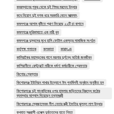
কবরস্থানের পুকুর থেকে দুই শিশুর মরদেহ উদ্ধার
কবে নিয়োগ দুই দশক ধরে সরকারি বেতন আত্মসাৎ
কমলগঞ্জে আগাম বৃষ্টিতে প্রাণ ফিরেছে ২২টি চা বাগানে
কমলগঞ্জে ছুরিকাঘাতে এক নারী খুন
কমলগঞ্জে দুস্থদের মুখে হাসি ফোটাল একসূত্র সামাজিক সংগঠন
কর্তৃপক্ষ পলাতক
কলকাতা
কারাদণ্ড
কালিয়াকৈর মহাসড়কের পাশে ময়লার দুর্গন্ধে অতিষ্ঠ জনজীবন
কাশিয়ানীতে রেস্টুরেন্টে নারীকে ধর্ষণ! কর্মচারীকে গ্রেফতার
কিশোর গ্রেপ্তার
কিশোরগঞ্জ ইউনিয়ন শাখার উদ্যোগে ঈদ পুনর্মিলনী অনুষ্ঠান অনুষ্ঠিত হল
কিশোরগঞ্জে দুই সাংবাদিকের ওপর হামলায় জড়িতদের বিরুদ্ধে কঠোর
ব্যবস্থার আশ্বাস দিয়েছেন তথ্যমন্ত্রী
কিশোরগঞ্জে স্বেচ্ছাসেবক লীগ নেতার স্ত্রী ইফতির ঝুলন্ত লাশ উদ্ধার
কুখ্যাত সন্ত্রাসী এলেক্স দুর্বৃত্তদের হাতে নিহত