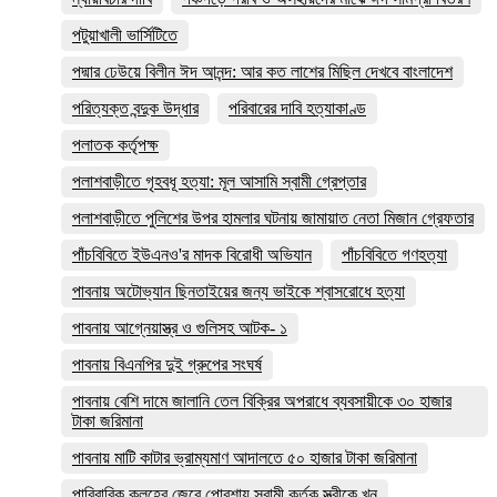
পটুয়াখালী ভার্সিটিতে
পদ্মার ঢেউয়ে বিলীন ঈদ আনন্দ: আর কত লাশের মিছিল দেখবে বাংলাদেশ
পরিত্যক্ত বন্দুক উদ্ধার
পরিবারের দাবি হত্যাকাণ্ড
পলাতক কর্তৃপক্ষ
পলাশবাড়ীতে গৃহবধূ হত্যা: মূল আসামি স্বামী গ্রেপ্তার
পলাশবাড়ীতে পুলিশের উপর হামলার ঘটনায় জামায়াত নেতা মিজান গ্রেফতার
পাঁচবিবিতে ইউএনও'র মাদক বিরোধী অভিযান
পাঁচবিবিতে গণহত্যা
পাবনায় অটোভ্যান ছিনতাইয়ের জন্য ভাইকে শ্বাসরোধে হত্যা
পাবনায় আগ্নেয়াস্ত্র ও গুলিসহ আটক- ১
পাবনায় বিএনপির দুই গ্রুপের সংঘর্ষ
পাবনায় বেশি দামে জালানি তেল বিক্রির অপরাধে ব্যবসায়ীকে ৩০ হাজার
টাকা জরিমানা
পাবনায় মাটি কাটার ভ্রাম্যমাণ আদালতে ৫০ হাজার টাকা জরিমানা
পারিবারিক কলহের জেরে পোরশায় স্বামী কর্তৃক স্ত্রীকে খুন