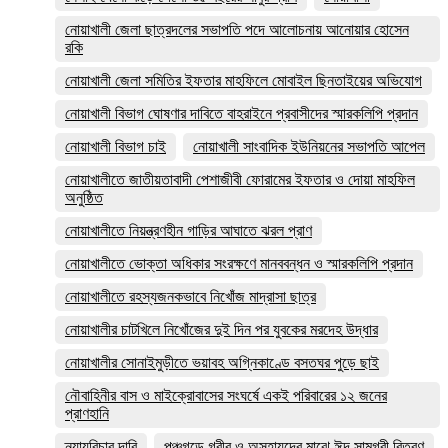
নোয়াখালী জেলা ছাত্রদলের সভাপতি পদে আলোচনায় আনোয়ার হোসেন
রকি
নোয়াখালী জেলা সমিতির ইফতার মাহফিলে মোবাইল ছিনতাইয়ের অভিযোগ
নোয়াখালী বিভাগ ঘোষণার দাবিতে বাহরাইনে প্রবাসীদের স্মারকলিপি প্রদান
নোয়াখালী বিভাগ চাই
নোয়াখালী সাংবাদিক ইউনিয়নের সভাপতি আপেল
নোয়াখালীতে জাতীয়তাবাদী পেশাজীবী ফোরামের ইফতার ও দোয়া মাহফিল
অনুষ্ঠিত
নোয়াখালীতে নিয়ন্ত্রণহীন গাড়ির আঘাতে ঝরল প্রাণ
নোয়াখালীতে ভোক্তা অধিকার সংরক্ষণে মানববন্ধন ও স্মারকলিপি প্রদান
নোয়াখালীতে রহস্যজনকভাবে নিখোঁজ মাদ্রাসা ছাত্র
নোয়াখালীর চাটখিলে নিখোঁজের দুই দিন পর যুবকের মরদেহ উদ্ধার
নোয়াখালীর সোনাইমুড়ীতে ভয়াবহ অগ্নিকাণ্ডে বসতঘর পুড়ে ছাই
নৌবাহিনীর বাস ও মাইক্রোবাসের সংঘর্ষে একই পরিবারের ১২ জনের
প্রাণহানি
ন্যায়বিচার দাবি
পঞ্চগড়ে গরীব ও অসহায়দের মাঝে ঈদ সামগ্রী বিতরণ