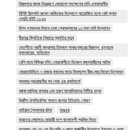
বিরামপুরে মাদক নিয়ন্ত্রণে জোরালো পদক্ষেপের দাবি এলাকাবাসীর
বিশিষ্ট শিল্পপতি রুবেল আজিজের উদ্যোগে আয়োজিত হলো বোট ক্লাব
সেহরি নাইট ২০২৬
বিশ্ব গণমাধ্যম দিবসে ঢাকা প্রেসক্লাবের ১৩ দফা দাবি উত্থাপন
বীরগঞ্জ ক্লিনিকে সিজারে প্রসূতির মৃত্যু
বেতাগীতে নূরানী মাদ্রাসার হিফজুল শাখার হুজুরের বিরুদ্ধে ছাত্রকে
বলাৎকারের অভিযোগ
বেশি দামে বিক্রির ফাঁদ: নোয়াখালীতে ডিজেল মজুদকারীদের আটক
বোরহানউদ্দিনে ৭ হাজার কৃষকের মাঝে বিনামূল্যে বীজ-সার বিতরণ উদ্বোধন
ব্যবসার প্রয়োজনীয় সব সেবা এক প্ল্যাটফর্মে
ব্রাহ্মণবাড়িয়া কসবায় এক তরুণ সাংবাদিকদের পিটিয়ে হত্যা
ব্রিটিশ ঔপনিবেশিক শাসনে বাংলার ইতিহাস: শোষণ
ভাইরাল শৈলকুপার ঘটনা
ভাঙচুর
ভারতের মেঘালয়ে কোয়ারী দশে বাংলাদেশী শ্রমিক নিহত
ভালুকায় এস এন এস সিএনজি ও ব্যাগ ফ্যাক্টরীর উদ্যোগে ইফতার ও দোয়া