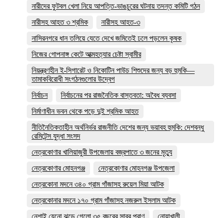
নারীদের ফুটবল খেলা নিয়ে আপত্তি-ভাঙচুরের ঘটনায় তদন্ত কমিটি গঠন
নারীসহ আহত ৩ শ্রমিক
নারীসহ আহত-৩
নাসিরনগরে ধান তলিয়ে যেতে দেখে জমিতেই ঢলে পড়লেন কৃষক
নিজের গোপনাঙ্গ কেটে আত্মহত্যার চেষ্টা স্বামীর
নিয়ন্ত্রণহীন ই-সিগারেট ও নিকোটিন পাউচ শিশুদের জন্য বড় হুমকি—
তামাকবিরোধী সংগঠনগুলোর উদ্বেগ
নির্বাচন
নির্বাচনের পর রাজনৈতিক বাস্তবতা: অবৈধ ব্যবসা
নির্মাণাধীন ভবন থেকে পড়ে দুই শ্রমিক আহত
নীতিনৈতিকতাহীন অর্থনির্ভর রাজনীতি দেশের জন্য ভয়াবহ হুমকি: দেশবন্ধু
রেমিটেন্স যুদ্ধা সংসদ
নেত্রকোণার খালিয়াজুরী উপজেলায় বজ্রপাতে ৩ জনের মৃত্যু
নেত্রকোণার মোহনগঞ্জ
নেত্রকোণার মোহনগঞ্জ উপজেলা
নেত্রকোনা মদনে ৩৪০ গ্রাম গাঁজাসহ রুয়েল মিয়া আটক
নেত্রকোনার মদনে ১৭০ গ্রাম গাঁজাসহ নজরুল ইসলাম আটক
নেশাই যেনো ঝড়ে গেলো ৩৫ বছরের সাবুর প্রাণ
নোয়াখালী