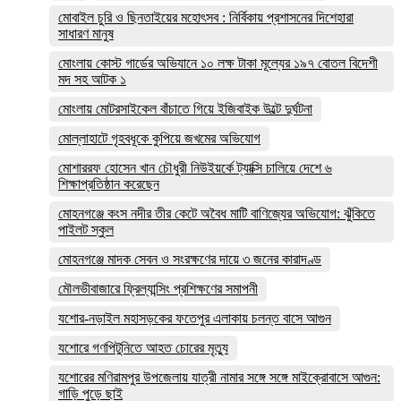
মোবাইল চুরি ও ছিনতাইয়ের মহোৎসব : নির্বিকায় প্রশাসনের দিশেহারা
সাধারণ মানুষ
মোংলায় কোস্ট গার্ডের অভিযানে ১০ লক্ষ টাকা মূল্যের ১৯৭ বোতল বিদেশী
মদ সহ আটক ১
মোংলায় মোটরসাইকেল বাঁচাতে গিয়ে ইজিবাইক উল্টে দুর্ঘটনা
মোল্লাহাটে গৃহবধূকে কুপিয়ে জখমের অভিযোগ
মোশাররফ হোসেন খান চৌধুরী নিউইয়র্কে ট্যাক্সি চালিয়ে দেশে ৬
শিক্ষাপ্রতিষ্ঠান করেছেন
মোহনগঞ্জে কংস নদীর তীর কেটে অবৈধ মাটি বাণিজ্যের অভিযোগ: ঝুঁকিতে
পাইলট স্কুল
মোহনগঞ্জে মাদক সেবন ও সংরক্ষণের দায়ে ৩ জনের কারাদণ্ড
মৌলভীবাজারে ফ্রিল্যান্সিং প্রশিক্ষণের সমাপনী
যশোর-নড়াইল মহাসড়কের ফতেপুর এলাকায় চলন্ত বাসে আগুন
যশোরে গণপিটুনিতে আহত চোরের মৃত্যু
যশোরের মণিরামপুর উপজেলায় যাত্রী নামার সঙ্গে সঙ্গে মাইক্রোবাসে আগুন:
গাড়ি পুড়ে ছাই