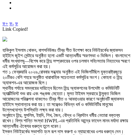
ফ+
ফ-
ফ
Link Copied!
হাকিকুল ইসলাম খোকন, বাপসনিউজঃ তীব্র শীত উপেক্ষা করে নিউইয়র্কের জ্যাকসন
হাইটসে জুইশ সেন্টারে অনুষ্ঠিত হলো একটি আন্তধর্মীয় স্মরণসভা ও ভিজিল। বাংলাদেশে
ধর্মীয় সংখ্যালঘু—বিশেষ করে হিন্দু সম্প্রদায়ের ওপর চলমান সহিংসতায় নিহতদের স্মরণে
এই কর্মসূচির আয়োজন করা হয়।
গত ১ ফেব্রুয়ারি ২০২৬,রোববার সন্ধ্যায় অনুষ্ঠিত এই ভিজিলটিছিল যুক্তরাষ্ট্রজুড়ে
২০টিরও বেশি শহরে অনুষ্ঠিত ধারাবাহিক সচেতনতা কর্মসূচির অংশ। কোহনা ও হিন্দু
অ্যাকশন-এর আয়োজক ছিল।
স্থানীয় পর্যায়ে সমন্বয়ের দায়িত্বে ছিলেন হিন্দু অ্যাকশনের উপদেষ্টা ও কমিউনিটি
অ্যাক্টিভিস্ট শুভ রায় এবং পঙ্কজ মেহেতা। মূলত টাইমস স্কয়ারে উন্মুক্ত ভিজিল
আয়োজনের পরিকল্পনা থাকলেও তীব্র শীত ও আবহাওয়ার কারণে অনুষ্ঠানটি জ্যাকসন
হাইটসে স্থানান্তর করা হয়। তা সত্ত্বেও বিভিন্ন ধর্ম ও কমিউনিটির মানুষের
উল্লেখযোগ্য উপস্থিতি লক্ষ্য করা যায়।
অনুষ্ঠানে হিন্দু, মুসলিম, ইহুদি, শিখ, জৈন, বৌদ্ধ ও খ্রিস্টান ধর্মীয় নেতারা বক্তব্য
রাখেন। বিশ্ব শান্তি সংস্থা HWPL-এর প্রতিনিধি আন্দ্রে ফাদেল মানব মর্যাদা রক্ষায়
আন্তধর্মীয় ঐক্যের গুরুত্ব তুলে ধরেন।
ইসকন নিউইয়র্কের সভাপতি হংস রূপ দাস করুণা ও ন্যায়বোধের ওপর গুরুত্ব দেন।