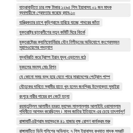
যাত্রাবাড়ীতে চার লক্ষ টাকার ১২৯৫ পিস ইয়াবাসহ ০১ জন মাদক
ব্যবসায়ীকে গ্রেফতার করেছে র‌্যাব-১০
যান্ত্রিকতার চাপে কুড়িগ্রামে হারিয়ে যাচ্ছে পাথরের জাঁতা
যুক্তরাষ্ট্র ছাত্রলীগের নতুন কমিটি ঘিরে বিতর্ক
যুক্তরাষ্ট্রের ক্যালিফোর্নিয়ায় যৌন নিপীড়নের অভিযোগে কংগ্রেসম‍্যন
সুয়ালওয়েলের পদত্যাগ
যুদ্ধবিরতি করে ট্রাম্প ইরান যুদ্ধ এড়ালেন বঠে
যুবদলের সদস্য মোঃ রিপন
যে কোনো সময় বন্ধ হয়ে যেতে পারে সারাদেশের পেট্রোল পাম্প
যৌতুকের দাবিতে স্বামীর হাতে খুন হলেন জনপ্রিয় উদ্যোক্তা সুমাইয়া
রংপুরে নারীর পায়ের রগ কেটে হত্যা
রহমাতুল্লিল আলামীন হযরত মুহাম্মদ সাল্লাল্লাহু আলাইহি ওয়াসাল্লাম
পৃথিবীতে আগমন করেছিলেন। মানব জাতির ইতিহাসে এর চেয়ে তাৎপর্যপূর্ণ
রাঙ্গামাটি-চট্টগ্রাম মহাসড়কে ৪১ হাজার বৃক্ষ রোপণ কার্যক্রম শুরু
রাঙ্গামাটিতে ডিবি পুলিশের অভিযান: ৭ পিস ইয়াবাসহ কুখ্যাত মাদক সম্রাট