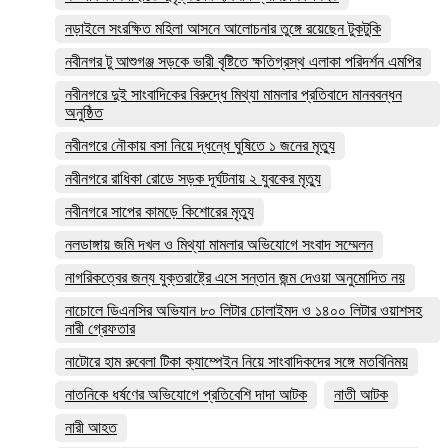
নড়াইলে সংরক্ষিত মহিলা আসনে আলোচনার তুঙ্গে রয়েছেন টুকটুকি
নবীনগর টু আশুগঞ্জ সড়কে ভারী বৃষ্টিতে ক্ষতিগ্রস্থ এলাকা পরিদর্শন এমপির
নবীনগরে দুই সাংবাদিকের বিরুদ্ধে মিথ্যা মামলার প্রতিবাদে মানববন্ধন
অনুষ্ঠিত
নবীনগরে নৌকায় বসা নিয়ে দ্ধন্ধে ঘুষিতে ১ জনের মৃত্যু
নবীনগরে রাধিকা রোডে সড়ক দূর্ঘটনায় ২ যুবকের মৃত্যু
নবীনগরে সাপের কামড়ে কিশোরের মৃত্যু
নলডাঙ্গায় জমি দখল ও মিথ্যা মামলার অভিযোগে সংবাদ সম্মেলন
নাগরিকত্বের জন্য যুক্তরাষ্ট্রে এসে সন্তান জন্ম দেওয়া অনুমোদিত নয়
নাচোলে ডিএনসির অভিযান ৮০ লিটার চোলাইমদ ও ১৪০০ লিটার ওয়াশসহ
নারী গ্রেফতার
নাটোরে হাম রুবেলা টিকা ক্যাম্পেইন নিয়ে সাংবাদিকদের সঙ্গে মতবিনিময়
নাতনিকে ধর্ষণের অভিযোগে প্রতিবেশি দাদা আটক
নাতী আটক
নারী আহত