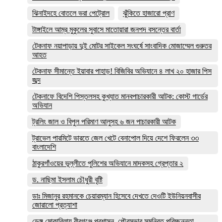
ঝিনাইদহে বোতলে ভরা পেট্রোল
ঝুঁকিতে হাজারো প্রাণ
টাঙ্গাইলে আম্র মুকুলের সুবাসে মাতোয়ারা জনপদ বসন্তের বার্তা
টেকনাফ নয়াপাড়ায় দুই মোটর সাইকেল সংঘর্ষে সাংবাদিক মোজাম্মেল গুরুতর
আহত
টেকনাফ সীমান্তে ইয়াবার পাহাড়! বিজিবির অভিযানে ৪ লাখ ২০ হাজার পিস
জব্দ
টেকনাফে বিদেশি পিস্তলসহ কুখ্যাত মানবপাচারকারী আটক: কোস্ট গার্ডের
অভিযান
ট্রলিং জাল ও বিপুল পরিমাণ আলুসহ ৬ জন পাচারকারী আটক
ট্রাভেল পারমিটে ভারতে জেল খেটে বেনাপোল দিয়ে দেশে ফিরলেন ৩৩
বাংলাদেশি
ঠাকুরগাঁওয়ের ভূল্লীতে পুলিশের অভিযানে মাদকসহ গ্রেপ্তার ২
ড. নাছিমা ইসলাম চৌধুরী বৃষ্টি
ডাঃ মিজানুর রহমানকে চেয়ারম্যান হিসেবে দেখতে দেওটি ইউনিয়নবাসীর
জোরালো প্রত্যাশা
ডেঙ্গু মোকাবিলায় বীরগঞ্জে প্রশাসন–পৌরসভার সমন্বিত পরিচ্ছন্নতা