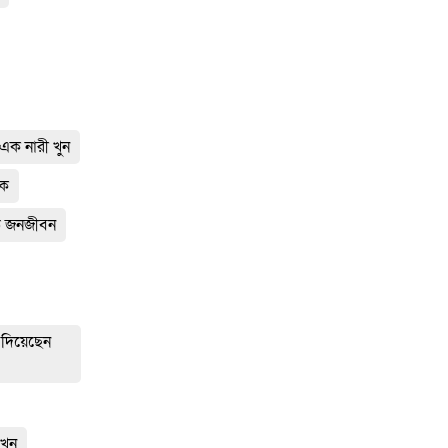
এক নারী খুন
তক
্ঠ জনজীবন
 দিয়েছেন
 খুন