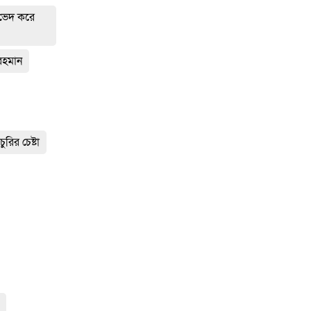
র ভেদ করে
রহমান
রির চেষ্টা