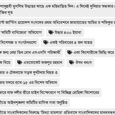
লাদুন্নবী মুসলিম উম্মাহর কাছে এক মহিমান্বিত দিন। এ দিনেই দুনিয়ার অন্ধকা
ক্তির দূত
ান্ট জাস্টিস ত্রয়োদশ সংসদের প্রথম অধিবেশনে জামায়াতের আমির ড শফিকুর 
 ‘কমিটি বাণিজ্যের’ অভিযোগ
উদ্ধার ৪০০ ইয়াবা
ে বিশেষজ্ঞ ও সংগঠনগুলো
একই পরিবারের ৪ জন আহত
ে জন্ম নেয়া তিন বোন এসএসসি পরিক্ষার্থী
একা কিশোরীকে জিম্মি করে চু
 বিয়ে
এডভোকেট ফজলুর রহমান
ঔষধ ধ্বংস
জার ও টেকনাফে সড়ক দুর্ঘটনায় নিহত ৩
জার সদরে র‍্যাব-১৫ এর বিশেষ অভিযান
জারে নাফ নদীর তীরে মাইন বিস্ফোরণে পা বিচ্ছিন্ন রোহিঙ্গা কিশোরের
ীতে আইনশৃঙ্খলা কমিটির মাসিক সভা অনুষ্ঠিত
ীতে সাংবাদিকদের বিরুদ্ধে ‘মিথ্যা মামলার’ প্রতিবাদে সাংবাদিকদের মানববন্ধন