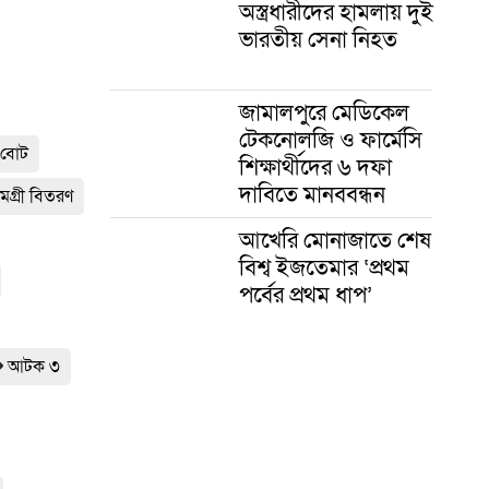
অস্ত্রধারীদের হামলায় দুই
ভারতীয় সেনা নিহত
জামালপুরে মেডিকেল
টেকনোলজি ও ফার্মেসি
ং বোট
শিক্ষার্থীদের ৬ দফা
দাবিতে মানববন্ধন
মগ্রী বিতরণ
আখেরি মোনাজাতে শেষ
বিশ্ব ইজতেমার ‘প্রথম
পর্বের প্রথম ধাপ’
আটক ৩