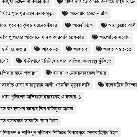
 বনমুখী হচ্ছেন না বনজীবীরা
আদমদীঘিতে অতিরিক্ত দামে মাংস বিক্রি
িতে গৃহবধূর রহস্যজনক মৃত্যু
আনোয়ার হোসেন রকি
ায় গৃহবধূর ঝুলন্ত মরদেহ উদ্ধার
আন্তর্জাতিক
আয়াতুল্লাহ আলী
 পি পুলিশের অভিযানে মাদক কারবারি গ্রেফতার
আলোচিত সংবাদ
স্বামী গ্রেফতার
আহত -৩
আহত ২
আহত অন্তত-১০
ারেট
ই-সিগারেট নিষিদ্ধের ধারা বাতিল: জনস্বাস্থ্য ঝুঁকিতে
ান ভিসার নামে প্রতারণা
ইয়াবা ও মোটরসাইকেল উদ্ধার
 সর্বোচ্চ নেতা আয়াতুল্লাহ আলী খামেনির মৃত্যুর দাবি
ইলেকট্রিক বিস্ফ
 থানা পুলিশের অভিযানে ইয়াবাসহ গ্রেফতার- ১
ওতে অপহরণের ঘটনায় তিন অভিযুক্ত আটক
ওতে বসতঘরে ডাকাতি: নগদ টাকা
রা নিরাপদ ও শান্তিপূর্ণ পরিবেশ নিশ্চিতে বিরামপুরে সেনাবাহিনীর টহল