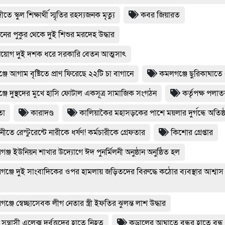
ীতে স্কুল শিক্ষার্থী স্মৃতির রহস্যজনক মৃত্যু
কবর জিয়ারত
ানের পুকুর থেকে দুই শিশুর মরদেহ উদ্ধার
িয়োগ দুই দশক ধরে সরকারি বেতন আত্মসাৎ
জে আগাম বৃষ্টিতে প্রাণ ফিরেছে ২২টি চা বাগানে
কমলগঞ্জে ছুরিকাঘাতে 
জে দুস্থদের মুখে হাসি ফোটাল একসূত্র সামাজিক সংগঠন
কর্তৃপক্ষ পলা
তা
কারাদণ্ড
কালিয়াকৈর মহাসড়কের পাশে ময়লার দুর্গন্ধে অতিষ
নীতে রেস্টুরেন্টে নারীকে ধর্ষণ! কর্মচারীকে গ্রেফতার
কিশোর গ্রেপ্তার
ঞ্জ ইউনিয়ন শাখার উদ্যোগে ঈদ পুনর্মিলনী অনুষ্ঠান অনুষ্ঠিত হল
ঞ্জে দুই সাংবাদিকের ওপর হামলায় জড়িতদের বিরুদ্ধে কঠোর ব্যবস্থার আশ্বাস
ঞ্জে স্বেচ্ছাসেবক লীগ নেতার স্ত্রী ইফতির ঝুলন্ত লাশ উদ্ধার
 সন্ত্রাসী এলেক্স দুর্বৃত্তদের হাতে নিহত
কুড়ালের আঘাতে বন্ধুর হাতে বন্ধু