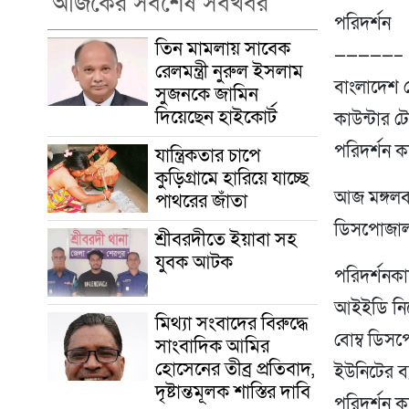
আজকের সর্বশেষ সবখবর
পরিদর্শন
তিন মামলায় সাবেক
—————–
রেলমন্ত্রী নুরুল ইসলাম
বাংলাদেশ স
সুজনকে জামিন
দিয়েছেন হাইকোর্ট
কাউন্টার ট
পরিদর্শন 
যান্ত্রিকতার চাপে
কুড়িগ্রামে হারিয়ে যাচ্ছে
আজ মঙ্গলবা
পাথরের জাঁতা
ডিসপোজাল 
শ্রীবরদীতে ইয়াবা সহ
যুবক আটক
পরিদর্শনকা
আইইডি নিয়
মিথ্যা সংবাদের বিরুদ্ধে
বোম্ব ডিসপ
সাংবাদিক আমির
হোসেনের তীব্র প্রতিবাদ,
ইউনিটের ব্
দৃষ্টান্তমূলক শাস্তির দাবি
পরিদর্শন 