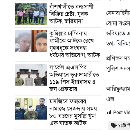
বাঁশখালীতে বন্যপ্রাণী
সেনাবাহিনী
বিক্রির চেষ্টা: যুবক
আটক, জরিমানা
বোমা সংক্রা
কুমিল্লার চান্দিনায়
ভবিষ্যতে এ
স্বামীকে আটকে রেখে
তথ্য বিনিম
গৃহবধূকে সংঘবদ্ধ
ধর্ষণের অভিযোগ, আটক
প্রশিক্ষণ দ
সার্কেল এএসপির
পুলিশ সদস্
অভিযানে ভূরুঙ্গামারীতে
———-
১১৯ পিস ইয়াবাসহ ৪
জন গ্রেফতার
আরিফুজ্জাম
এজ
মসজিদে ফজরের
নামাজে সেজদায় সময়
Post Vi
৮০ বছরের মুসল্লি খুম!
এক ঘাতক আটক
১১টি স