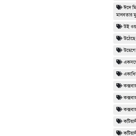
ঈদে মি
মানবতার মু
উই ওয়
উঠেছে
উদ্বেগ
একসঙ্গ
একাধিক
কক্সবা
কক্সবা
কক্সবা
কটিয়াদ
কটিয়াদ