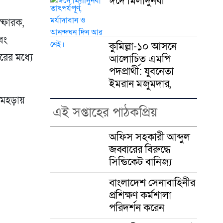
ঈদে মিলাদুনবী
স্ফোরক,
এবং
কুমিল্লা-১০ আসনে
রের মধ্যে
আলোচিত এমপি
পদপ্রার্থী: যুবনেতা
ইমরান মজুমদার,
ও মহড়ায়
এই সপ্তাহের পাঠকপ্রিয়
অফিস সহকারী আব্দুল
জব্বারের বিরুদ্ধে
সিন্ডিকেট বানিজ্য
বাংলাদেশ সেনাবাহিনীর
প্রশিক্ষণ কর্মশালা
পরিদর্শন করেন