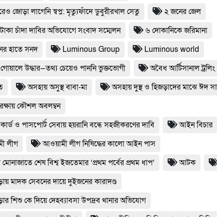
েও জোড়া লাগেনি স্বপ্ন: মৃত্যুফাঁদে ডুবুরীরখাল সেতু
২ জনের জেল
টাকা চাঁদা দাবির অভিযোগে সংবাদ সম্মেলন
৬ দোকানিকে জরিমানা
ের হাতে সনদ
Luminous Group
Luminous world
 গোয়ালে উদ্ধার—তথ্য চেয়েও পাননি ভুক্তভোগী
অবৈধ আর্টিসানাল ট্রলি
তি
অসহায় অসুস্থ বাবা-মা
অসহায় দুস্থ ও হিজড়াদের মাঝে ঈদ সা
ব রক্ষায় কৌশল অবলম্বন
ার্ড ও পাসপোর্ট সেবায় হয়রানি বন্ধে সহজীকরণের দাবি
আইন বিচার
মী লীগ
আওয়ামী লীগ নিষিদ্ধের কালো আইন পাস
মোনাজাতে শেষ বিশ্ব ইজতেমার ‘প্রথম পর্বের প্রথম ধাপ’
আটক
ায় মাদক সেবনের দায়ে দুইজনের কারাদণ্ড
ার শিশু কে দিয়ে দেহব্যাবসা উপদ্রব থানার অভিযোগ