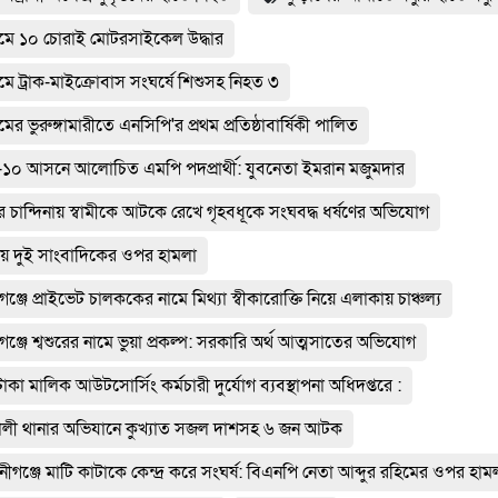
্রামে ১০ চোরাই মোটরসাইকেল উদ্ধার
রামে ট্রাক-মাইক্রোবাস সংঘর্ষে শিশুসহ নিহত ৩
ামের ভুরুঙ্গামারীতে এনসিপি'র প্রথম প্রতিষ্ঠাবার্ষিকী পালিত
লা-১০ আসনে আলোচিত এমপি পদপ্রার্থী: যুবনেতা ইমরান মজুমদার
লার চান্দিনায় স্বামীকে আটকে রেখে গৃহবধূকে সংঘবদ্ধ ধর্ষণের অভিযোগ
য়ায় দুই সাংবাদিকের ওপর হামলা
গঞ্জে প্রাইভেট চালককের নামে মিথ্যা স্বীকারোক্তি নিয়ে এলাকায় চাঞ্চল্য
গঞ্জে শ্বশুরের নামে ভুয়া প্রকল্প: সরকারি অর্থ আত্মসাতের অভিযোগ
াকা মালিক আউটসোর্সিং কর্মচারী দুর্যোগ ব্যবস্থাপনা অধিদপ্তরে :
লী থানার অভিযানে কুখ্যাত সজল দাশসহ ৬ জন আটক
নীগঞ্জে মাটি কাটাকে কেন্দ্র করে সংঘর্ষ: বিএনপি নেতা আব্দুর রহিমের ওপর হাম