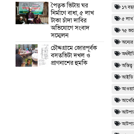
পৈতৃক ভিটায় ঘর
১৭ বছর
নির্মাণে বাধা, ৫ লাখ
৫ লাখ 
টাকা চাঁদা দাবির
অভিযোগে সংবাদ
৭৫ জন
সম্মেলন
অন্যের
চৌদ্দগ্রামে জোরপূর্বক
অর্থনী
বসতভিটা দখল ও
প্রাণনাশের হুমকি
অস্তিত্
আইডি ক
আওয়া
আখেরি 
আটপাড়
আটপাড়