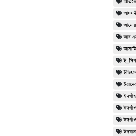
আতঙ্কে
আদমদীঘ
আনোয়ার
আর এম
আসামি 
ই_সিগ
ইন্ডিয়
ইরানের
ঈদগাঁও
ঈদগাঁ
ঈদগাঁ
ঈদযাত্