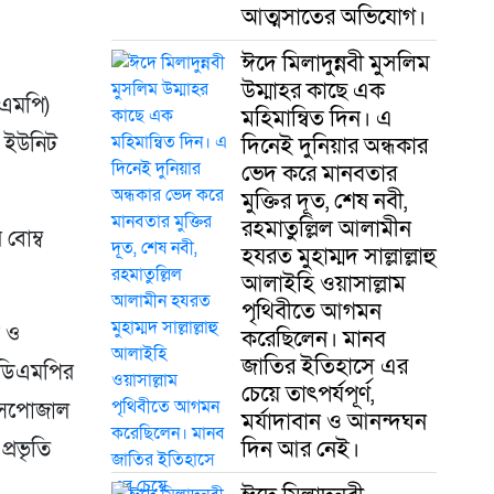
আত্মসাতের অভিযোগ।
ঈদে মিলাদুন্নবী মুসলিম
উম্মাহর কাছে এক
িএমপি)
মহিমান্বিত দিন। এ
ল ইউনিট
দিনেই দুনিয়ার অন্ধকার
ভেদ করে মানবতার
মুক্তির দূত, শেষ নবী,
রহমাতুল্লিল আলামীন
 বোম্ব
হযরত মুহাম্মদ সাল্লাল্লাহু
আলাইহি ওয়াসাল্লাম
পৃথিবীতে আগমন
ক ও
করেছিলেন। মানব
জাতির ইতিহাসে এর
ণ ডিএমপির
চেয়ে তাৎপর্যপূর্ণ,
ডিসপোজাল
মর্যাদাবান ও আনন্দঘন
দিন আর নেই।
প্রভৃতি