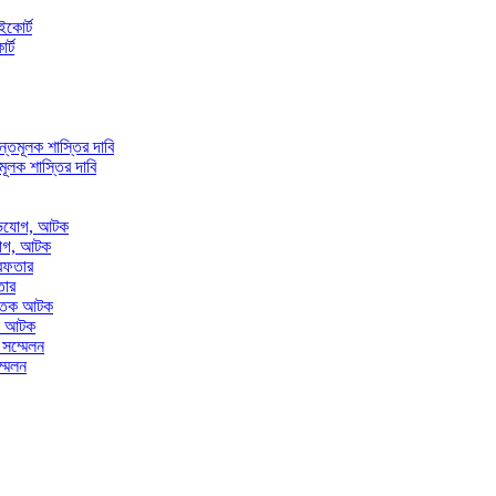
র্ট
তমূলক শাস্তির দাবি
িযোগ, আটক
তার
তক আটক
্মেলন