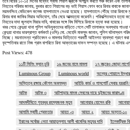
তবে বিয়ের ১০-১৫ দিনের মধ্যেই স্বামী পিয়াল স্ত্রীকে অপছন্দ করতে শুরু করেন এবং ত
নিহতের পরিবার জানায়, বুধবার রাতে পিয়ালের বড় ভাই পিয়াস ফোন করে রিনার বাবাকে জানা
ময়মনসিংহ মেডিকেল কলেজ হাসপাতালে নেওয়া হয়েছে। হাসপাতালে পৌঁছে তারা রিনাকে মৃত
রিনার বাবা জাকির মিয়ার অভিযোগ, তাঁর মেয়ে আত্মহত্যা করেননি। পরিকল্পিতভাবে হত্যা 
নিহতের দাদা জুলহাস মিয়ার দাবি, খাবারের সঙ্গে বিষ মিশিয়ে রিনাকে হত্যা করা হয়েছে।
খবর পেয়ে কেন্দুয়া থানা পুলিশ অভিযুক্তদের বাড়িতে গেলে সেটি তালাবদ্ধ অবস্থায় পাও
কেন্দুয়া থানার ভারপ্রাপ্ত কর্মকর্তা (ওসি) মো. মেহেদি মাকসুদ জানান, পুলিশ ঘটনাস্থ
নিচ্ছে। ময়নাতদন্ত প্রতিবেদন ও মামলার ভিত্তিতে পরবর্তী আইনগত ব্যবস্থা গ্রহণ কর
বৃহস্পতিবার রাতে নিজ গ্রাম বাশরিতে রিনা আক্তারের দাফন সম্পন্ন হয়েছে। এ ঘটনায় এলাকা
Post Views:
478
১১টি সিলিং ফ্যান চুরি
১৬ জনের নামে মামলা
১৭ বছরেও জোড়া লাগেনি স্
Luminous Group
Luminous world
অন্যের গোয়ালে উদ্ধা
অস্তিত্ব রক্ষায় কৌশল অবলম্বন
আইডি কার্ড ও পাসপোর্ট সেবায় হয়রানি
আটক
আটক ৩
আটপাড়ায় মাদক সেবনের দায়ে দুইজনের কারাদণ্ড
আদমদীঘিতে গৃহবধূর রহস্যজনক মৃত্যু
আনোয়ার হোসেন রকি
আনোয়ারা
আসামি স্বামী গ্রেফতার
আহত -৩
আহত ২
আহত অন্তত-১০
ইরানের সর্বোচ্চ নেতা আয়াতুল্লাহ আলী খামেনির মৃত্যুর দাবি
ইলেকট্রিক ব