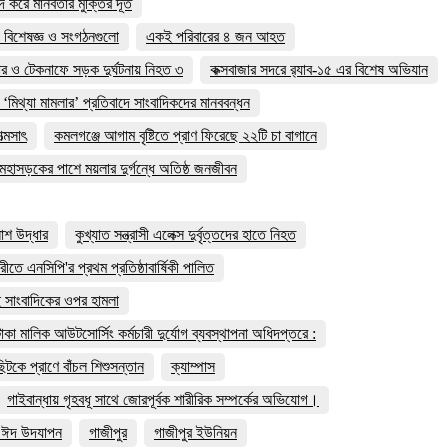
দ করে মানবতার মুক্তির দূত
 বিশেষজ্ঞ ও সংগঠনগুলো
একই পরিবারের ৪ জন আহত
ার ও টেকনাফে সড়ক দুর্ঘটনায় নিহত ৩
কক্সবাজার সদরে র‍্যাব-১৫ এর বিশেষ অভিযান
 ‘মিথ্যা মামলার’ প্রতিবাদে সাংবাদিকদের মানববন্ধন
্মসাৎ
কমলগঞ্জে আগাম বৃষ্টিতে প্রাণ ফিরেছে ২২টি চা বাগানে
মহাসড়কের পাশে ময়লার দুর্গন্ধে অতিষ্ঠ জনজীবন
লাশ উদ্ধার
কুখ্যাত সন্ত্রাসী এলেক্স দুর্বৃত্তদের হাতে নিহত
মারীতে এনসিপি'র প্রথম প্রতিষ্ঠাবার্ষিকী পালিত
 দুই সাংবাদিকের ওপর হামলা
াকা মালিক আউটসোর্সিং কর্মচারী দুর্যোগ ব্যবস্থাপনা অধিদপ্তরে :
টকে প্রাণে বাঁচল শিশুসন্তান
ক্যাম্পাস
গাইবান্ধায় গৃহবধূ সাথে জোরপূর্বক শারীরিক সম্পর্কের অভিযোগ।
ে ঈদ উদযাপন
গাজীপুর
গাজীপুর ইউনিয়ন