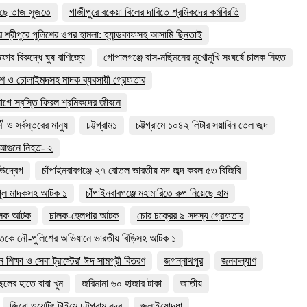
াড়ছে তাজ সুজতে
গাজীপুরে বকেয়া বিলের দাবিতে শ্রমিকদের কর্মবিরতি
র শ্রীপুরে পুলিশের ওপর হামলা: হ্যান্ডকাফসহ আসামি ছিনতাই
 বিরুদ্ধে ঘুষ বাণিজ্যে
গোপালগঞ্জে বাস-নছিমনের মুখোমুখি সংঘর্ষে চালক নিহত
াশ ও চোলাইমদসহ মাদক ব্যবসায়ী গ্রেফতার
যোগে স্বস্তি ফিরল শ্রমিকদের জীবনে
 ও সর্বস্তরের মানুষ
চট্টগ্রাম১
চট্টগ্রামে ১০৪২ লিটার সয়াবিন তেল জব্দ
হ আগুনে নিহত- ২
ে উদ্বেগ
চাঁপাইনবাবগঞ্জে ২৭ বোতল ভারতীয় মদ জব্দ করল ৫৩ বিজিবি
বিপুল মাদকসহ আটক ১
চাঁপাইনবাবগঞ্জে মহামারিতে রুপ নিয়েছে হাম
ালক আটক
চালক-হেলপার আটক
চোর চক্রের ৯ সদস্য গ্রেফতার
তকে নৌ-পুলিশের অভিযানে ভারতীয় বিড়িসহ আটক ১
 শিক্ষা ও সেবা ট্রাস্টের' ঈদ সামগ্রী বিতরণ
জগন্নাথপুর
জনকল্যাণ
লের হাতে বাবা খুন
জরিমানা ৬০ হাজার টাকা
জাতীয়
জিরো ওয়েটিং টাইমে চট্টগ্রাম বন্দর
জুলাইযোদ্ধা