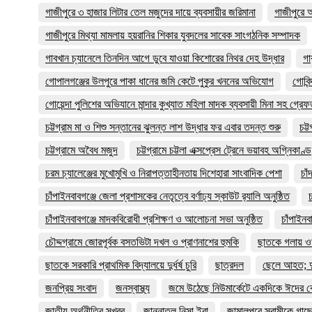
গাজীপুরে ৩ হাজার লিটার তেল মজুদের দায়ে ব্যবসায়ীর জরিমানা
গাজীপুরে 
গাজীপুরে মিথ্যা মামলায় হয়রানির শিকার যুবদলের সাবেক সাংগঠনিক সম্পাদক
গাবখান চ্যানেলে তিনদিন আগে ডুবে যাওয়া কিশোরের নিথর দেহ উদ্ধার
গা
গোপালগঞ্জের উলপুরে পাকা ধানের জমি কেটে পুকুর খননের অভিযোগ
গোবিন
গোয়েন্দা পুলিশের অভিযানে মান্দার কুখ্যাত মহিলা মাদক ব্যবসায়ী মিনা সহ গ্রে
চট্টগ্রাম মা ও শিশু সন্তানের ঝুলন্ত লাশ উদ্ধার ফর এবার তদন্ত শুরু
চট্
চট্টগ্রামে অবৈধ মজুদ
চট্টগ্রামে চট্টলা এক্সপ্রেস ট্রেনে ভয়াবহ অগ্নিকাণ্ড
চরম চ্যালেঞ্জের মুখোমুখি ও নিরাপত্তাহীনতায় দিশেহারা সাংবাদিক পেশা
চাঁ
চাঁপাইনবাবগঞ্জে জেলা প্রশাসকের নেতৃত্বে বর্ণাঢ্য স্কাউট র‍্যালি অনুষ্ঠিত
চাঁপাইনবাবগঞ্জে মাদকবিরোধী প্রশিক্ষণ ও আলোচনা সভা অনুষ্ঠিত
চাঁপাইনব
চৌদ্দগ্রামে জোরপূর্বক বসতভিটা দখল ও প্রাণনাশের হুমকি
ছাতকে গলায় ওড়ন
ছাতকে সরকারি প্রাথমিক বিদ্যালয়ে দুর্ধর্ষ চুরি
ছাত্রদল
ছেলে আহত; দ
জনপ্রিয় সংবাদ
জনস্বাস্থ্য
জমে উঠেছে নিউমার্কেটে একদিকে ঈদের কে
জাতীয় অর্থনীতির সুখবর
জান্নাতুল নিসা ইরা
জামালপুরে স্বামীকে গাছে 