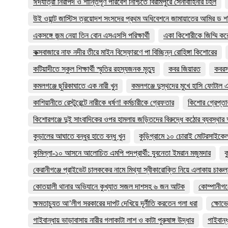
ঈদযাত্রা নিরাপদ ও শান্তিপূর্ণ পরিবেশ নিশ্চিতে বিরামপুরে সেনাবাহিনীর টহল
উই ওয়ান্ট জাস্টিস ত্রয়োদশ সংসদের প্রথম অধিবেশনে জামায়াতের আমির ড শ
একসঙ্গে জন্ম নেয়া তিন বোন এসএসসি পরিক্ষার্থী
একা কিশোরীকে জিম্মি করে চ
কক্সবাজারে নাফ নদীর তীরে মাইন বিস্ফোরণে পা বিচ্ছিন্ন রোহিঙ্গা কিশোরের
কটিয়াদীতে স্কুল শিক্ষার্থী স্মৃতির রহস্যজনক মৃত্যু
কবর জিয়ারত
কবরস্
কমলগঞ্জে ছুরিকাঘাতে এক নারী খুন
কমলগঞ্জে দুস্থদের মুখে হাসি ফোটাল
কাশিয়ানীতে রেস্টুরেন্টে নারীকে ধর্ষণ! কর্মচারীকে গ্রেফতার
কিশোর গ্রেপ্তা
কিশোরগঞ্জে দুই সাংবাদিকের ওপর হামলায় জড়িতদের বিরুদ্ধে কঠোর ব্যবস্থার আ
কুড়ালের আঘাতে বন্ধুর হাতে বন্ধু খুন
কুড়িগ্রামে ১০ চোরাই মোটরসাইকেল
কুমিল্লা-১০ আসনে আলোচিত এমপি পদপ্রার্থী: যুবনেতা ইমরান মজুমদার
ক
কেরানীগঞ্জে প্রাইভেট চালককের নামে মিথ্যা স্বীকারোক্তি নিয়ে এলাকায় চাঞ্চল
কোতয়ালী থানার অভিযানে কুখ্যাত সজল দাশসহ ৬ জন আটক
কোম্পানীগঞ্
ক্ষমতাচ্যুত আ’লীগ সরকারের দাপট দেখিয়ে দূর্নীতি করতেন গলা ধরা
ক্ষোভে
গাইবান্ধায় ভাড়াবাসায় নারীর গলাকাটা লাশ ও কাটা পুরুষাঙ্গ উদ্ধার
গাইবান্ধ