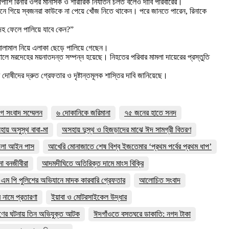
পাশি রিনার ওপর মানসিক ও শারীরিক নির্যাতন চলত বলেও দাবি পরিবারের।
সেখানে গিয়ে স্বজনরা কাউকে না পেয়ে খোঁজ নিতে থাকেন। পরে জানতে পারেন, রিনাকে
রদেহ ফেলে পালিয়ে যাবে কেন?”
 মালামাল নিয়ে এলাকা ছেড়ে পালিয়ে গেছেন।
তালে মরদেহের ময়নাতদন্ত সম্পন্ন হয়েছে। নিহতের পরিবার মামলা দায়েরের প্রস্তুতি
 দোষীদের দ্রুত গ্রেফতার ও দৃষ্টান্তমূলক শাস্তির দাবি জানিয়েছে।
গে সংবাদ সম্মেলন
৬ দোকানিকে জরিমানা
৭৫ জনের হাতে সনদ
ায় অসুস্থ বাবা-মা
অসহায় দুস্থ ও হিজড়াদের মাঝে ঈদ সামগ্রী বিতরণ
ালো আইন পাস
আখেরি মোনাজাতে শেষ বিশ্ব ইজতেমার ‘প্রথম পর্বের প্রথম ধাপ’
া বনজীবীরা
আদমদীঘিতে অতিরিক্ত দামে মাংস বিক্রি
এম পি পুলিশের অভিযানে মাদক কারবারি গ্রেফতার
আলোচিত সংবাদ
র নামে প্রতারণা
ইয়াবা ও মোটরসাইকেল উদ্ধার
ের ঘটনায় তিন অভিযুক্ত আটক
ঈদগাঁওতে বসতঘরে ডাকাতি: নগদ টাকা