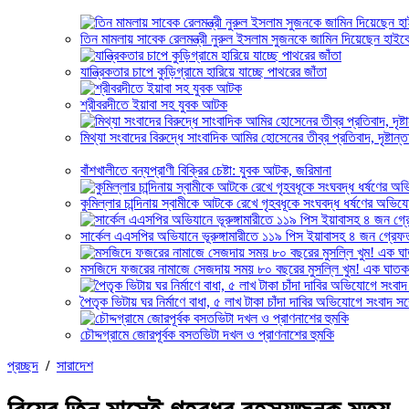
তিন মামলায় সাবেক রেলমন্ত্রী নুরুল ইসলাম সুজনকে জামিন দিয়েছেন হাইকো
যান্ত্রিকতার চাপে কুড়িগ্রামে হারিয়ে যাচ্ছে পাথরের জাঁতা
শ্রীবরদীতে ইয়াবা সহ যুবক আটক
মিথ্যা সংবাদের বিরুদ্ধে সাংবাদিক আমির হোসেনের তীব্র প্রতিবাদ, দৃষ্টান্
বাঁশখালীতে বন্যপ্রাণী বিক্রির চেষ্টা: যুবক আটক, জরিমানা
কুমিল্লার চান্দিনায় স্বামীকে আটকে রেখে গৃহবধূকে সংঘবদ্ধ ধর্ষণের অভ
সার্কেল এএসপির অভিযানে ভূরুঙ্গামারীতে ১১৯ পিস ইয়াবাসহ ৪ জন গ্রেফ
মসজিদে ফজরের নামাজে সেজদায় সময় ৮০ বছরের মুসল্লি খুম! এক ঘা
পৈতৃক ভিটায় ঘর নির্মাণে বাধা, ৫ লাখ টাকা চাঁদা দাবির অভিযোগে সংবাদ সম
চৌদ্দগ্রামে জোরপূর্বক বসতভিটা দখল ও প্রাণনাশের হুমকি
প্রচ্ছদ
/
সারাদেশ