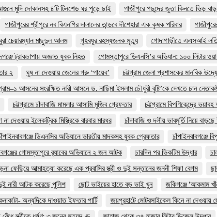
আগুনে মুদি দোকানসহ ৪টি টিনশেড ঘর পুড়ে ছাই
গাজীপুরে পছন্দের জুতা কিনতে ভিড় ব
গাজীপুরের শ্রীপুরে নব বিএনপির দালালের তান্ডবে দীশেহারা এক কৃষক পরিবার
গাজীপুরে
বুরা চেয়ারম্যান মাছুদুল আলম
গৃহবধূর রহস্যজনক মৃত্যু
গোদাগাড়ীতে এএসআই লতিফার
্দগঞ্জে ট্রাকচাপায় অজ্ঞাত যুবক নিহত
গোমস্তাপুরে ডিএনসি’র অভিযান: ১০০ লিটার ওয়
ফতার ২
ঘুষ না দেওয়ায় জেলের গরু ‘গায়েব’
চট্টগ্রাম জেলা প্রশাসকের মানবিক উদ্
টগ্রাম–১ আসনের সংরক্ষিত নারী আসনে ড. নাছিমা ইসলাম চৌধুরী বৃষ্টি’কে দেখতে চান নেতাকর্মী
চট্টগ্রামে চাঁদাবাজি মামলার আসামি মুজিব গ্রেফতার
চট্টগ্রামে বিপণিকেন্দ্রে ভয়াব
দা না দেওয়ায় ইলেকট্রিক মিস্ত্রিকে বারবার মারধর
চাঁদাবাজি ও দলীয় ভাবমূর্তি নিয়ে বাড়ছ
চাঁপাইনবাবগঞ্জে ডিএনসির অভিযানে ভারতীয় মাদকসহ যুবক গ্রেফতার
চাঁপাইনবাবগঞ্জে 
াবগঞ্জের গোমস্তাপুরে র‍্যাবের অভিযানে ২ জন আটক
চারদিন পর ভিকটিম উদ্ধার
চ
া ফেছিয়ে আত্মাহত্যা করেছে এক প্রবাসির স্ত্রী ও দুই সন্তানের জননী শিফা বেগম
ছা
ুই নারী আটক করেছে পুলিশ
ছোট ভাইয়ের হাতে বড় ভাই খুন
জকিগঞ্জে 'আকমাম খাঁন
নাকাটা- অন্যদিকে দাওয়াত ইফতার পার্টি
জয়পুরহাটে মোটরসাইকেল কিনে না দেওয়ায় ছে
বেঁধে স্ত্রীকে ধর্ষণ: ৩ জনের মৃত্যুদণ্ড
জাহাজ থেকে ৩৭ হাজার লিটার ডিজেল উদ্ধার