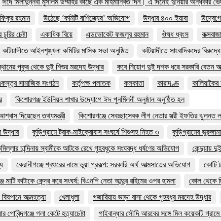
ঈদে মিলাদুন্নবী মুসলিম উম্মাহর কাছে এক মহিমান্বিত দিন। এ দিনেই দুনিয়ার অন্ধকার ভে
ফিকুর রহমান
উঠেছে ‘কমিটি বাণিজ্যের’ অভিযোগ
উদ্ধার ৪০০ ইয়াবা
উদ্বেগে
ুরির চেষ্টা
একাধিক বিয়ে
এডভোকেট ফজলুর রহমান
ঔষধ ধ্বংস
কক্সবাজ
কটিয়াদীতে আইনশৃঙ্খলা কমিটির মাসিক সভা অনুষ্ঠিত
কটিয়াদীতে সাংবাদিকদের বিরুদ্ধে
থানের পুকুর থেকে দুই শিশুর মরদেহ উদ্ধার
কবে নিয়োগ দুই দশক ধরে সরকারি বেতন আত
 একসূত্র সামাজিক সংগঠন
কর্তৃপক্ষ পলাতক
কলকাতা
কারাদণ্ড
কালিয়াকৈর 
র
কিশোরগঞ্জ ইউনিয়ন শাখার উদ্যোগে ঈদ পুনর্মিলনী অনুষ্ঠান অনুষ্ঠিত হল
শ্বাস দিয়েছেন তথ্যমন্ত্রী
কিশোরগঞ্জে স্বেচ্ছাসেবক লীগ নেতার স্ত্রী ইফতির ঝুলন্ত 
 উদ্ধার
কুড়িগ্রামে ট্রাক-মাইক্রোবাস সংঘর্ষে শিশুসহ নিহত ৩
কুড়িগ্রামের ভুরুঙ্গা
ুমিল্লার চান্দিনায় স্বামীকে আটকে রেখে গৃহবধূকে সংঘবদ্ধ ধর্ষণের অভিযোগ
কেন্দুয়ায়
্য
কেরানীগঞ্জে শ্বশুরের নামে ভুয়া প্রকল্প: সরকারি অর্থ আত্মসাতের অভিযোগ
কোটি ট
জে মাটি কাটাকে কেন্দ্র করে সংঘর্ষ: বিএনপি নেতা আব্দুর রহিমের ওপর হামলা
কোল থেকে ছি
 বিষপানে আত্মহত্যা
খেলাধুলা
গজারিয়ায় ভাড়া বাসা থেকে গৃহবধূর মরদেহ উদ্ধার
ার গোবিন্দগঞ্জে গলা কেটে হত্যাচেষ্টা
গাইবান্ধার সৌদি আরবের সঙ্গে মিল কয়েকটি গ্রাম