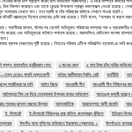
ালাক দেওয়ার জন্য চাপ প্রয়োগ করেন বলে অভিযোগ স্বজনদের। এ নিয়ে দাম্পত্য কলহের পাশা
ন, রিনা বিষপান করেছেন এবং তাকে কেন্দুয়া উপজেলা স্বাস্থ্য কমপ্লেক্সে নেওয়া হয়েছে। 
 অবস্থায় দেখতে পান। তবে স্বামী বা তাঁর পরিবারের কাউকে সেখানে পাওয়া যায়নি।
করে ঘটনাটি আত্মহত্যা হিসেবে চালানোর চেষ্টা করা হয়েছে। তিনি বলেন, “অপরাধ না করলে ম
য়া যায়। স্থানীয়রা জানান, ঘটনার পর থেকেই অভিযুক্ত পরিবারের সদস্যরা গরু ও প্রয়োজনীয়
ল পরিদর্শন করেছে এবং অভিযুক্তরা বর্তমানে পলাতক রয়েছে। ময়মনসিংহ মেডিকেল কলেজ হাসপা
া হবে।
য় ব্যাপক চাঞ্চল্যের সৃষ্টি হয়েছে। নিহতের পরিবার এটিকে পরিকল্পিত হত্যাকাণ্ড দাবি করে
বপ্ন: মৃত্যুফাঁদে ডুবুরীরখাল সেতু
২ জনের জেল
৫ লাখ টাকা চাঁদা দাবির অভিযো
র—তথ্য চেয়েও পাননি ভুক্তভোগী
অবৈধ আর্টিসানাল ট্রলিং বোট
অর্থনীতি
অসহ
 বন্ধে সহজীকরণের দাবি
আইন বিচার
আওয়ামী লীগ
আওয়ামী লীগ নিষিদ্ধের ক
আটপাড়ার শিশু কে দিয়ে দেহব্যাবসা উপদ্রব থানার অভিযোগ
আতঙ্কে বনমুখী হচ্ছেন ন
য় গৃহবধূর ঝুলন্ত মরদেহ উদ্ধার
আন্তর্জাতিক
আয়াতুল্লাহ আলী খামেনি
আর 
ই_সিগারেট
ই-সিগারেট নিষিদ্ধের ধারা বাতিল: জনস্বাস্থ্য ঝুঁকিতে
ইন্ডিয়ান ভিসা
িস্ফোরক
ঈদগাঁও থানা পুলিশের অভিযানে ইয়াবাসহ গ্রেফতার- ১
ঈদগাঁওতে অপহরণ