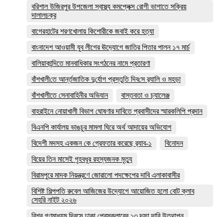
বরিশাল উজিরপুর উপজেলা স্বাস্থ্য কমপ্লেক্স রোগী ভাগাতে সক্রিয়
দালালচক্র
বাগেরহাটের শরণখোলায় কিশোরীকে জবাই করে হত্যা
বাংনাদেশ আওয়ামী যুব লীগের ঊদ‍্যোগে জাতির পিতার পালন ১৭ মার্চ
বালিয়াকান্দিতে মানবাধিকার সংগঠনের নামে প্রতারণা
বাঁশখালী‌তে আর্ন্তজা‌তিক দু‌র্যোগ প্রস্তু‌তি দিব‌সে র‌্যালি ও মহড়া
বাঁশখালীতে সেনাবাহিনীর অভিযান
বাস্তবতা ও চ্যালেঞ্জ
বাহরাইনে নোয়াখালী বিভাগ ঘোষণার দাবিতে প্রবাসীদের স্মারকলিপি প্রদান
বিএনপি কার্যালয় ভাঙচুর মামলা ঘিরে অর্থ আদায়ের অভিযোগ
বিদেশী মদসহ একজন কে গ্রেফতার করেছে র‌্যাব-১
বিনোদন
বিয়ের তিন মাসেই গৃহবধূর রহস্যজনক মৃত্যু
বিরামপুরে মাদক নিয়ন্ত্রণে জোরালো পদক্ষেপের দাবি এলাকাবাসীর
বিশিষ্ট শিল্পপতি রুবেল আজিজের উদ্যোগে আয়োজিত হলো বোট ক্লাব
সেহরি নাইট ২০২৬
বিশ্ব গণমাধ্যম দিবসে ঢাকা প্রেসক্লাবের ১৩ দফা দাবি উত্থাপন