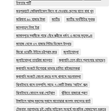
ইফতার পার্টি
জয়পুরহাটে মোটরসাইকেল কিনে না দেওয়ায় ছেলের হাতে বাবা খুন
জরিমানা ৬০ হাজার টাকা
জাতীয়
জাতীয় অর্থনীতির সুখবর
জান্নাতুল নিসা ইরা
জামালপুরে স্বামীকে গাছে বেঁধে স্ত্রীকে ধর্ষণ: ৩ জনের মৃত্যুদণ্ড
জাহাজ থেকে ৩৭ হাজার লিটার ডিজেল উদ্ধার
জিরো ওয়েটিং টাইমে চট্টগ্রাম বন্দর
জুলাইযোদ্ধা
জুলাইযোদ্ধা তাহরিমা জান্নাত
জ্বালানি তেল বন্টনে প্রশংসায় ভাসছেন
জ্বালানি সংকটে দিশেহারা ভাড়ায় চালিত বাইকচালকরা
জ্বালানি সংকটে মোংলা বন্দরে পণ্য খালাসে অচলাবস্থা
ঝিনাইদহে বাসে তল্লাশি: সাড়ে ৭ কোটি টাকার ‘আইস’ জব্দ
ঝিনাইদহে বোতলে ভরা পেট্রোল
ঝুঁকিতে হাজারো প্রাণ
টাঙ্গাইলে আম্র মুকুলের সুবাসে মাতোয়ারা জনপদ বসন্তের বার্তা
টেকনাফ নয়াপাড়ায় দুই মোটর সাইকেল সংঘর্ষে সাংবাদিক মোজাম্মেল গুরুতর