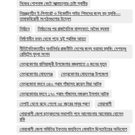
নিজের গোপনাঙ্গ কেটে আত্মহত্যার চেষ্টা স্বামীর
নিয়ন্ত্রণহীন ই-সিগারেট ও নিকোটিন পাউচ শিশুদের জন্য বড় হুমকি—
তামাকবিরোধী সংগঠনগুলোর উদ্বেগ
নির্বাচন
নির্বাচনের পর রাজনৈতিক বাস্তবতা: অবৈধ ব্যবসা
নির্মাণাধীন ভবন থেকে পড়ে দুই শ্রমিক আহত
নীতিনৈতিকতাহীন অর্থনির্ভর রাজনীতি দেশের জন্য ভয়াবহ হুমকি: দেশবন্ধু
রেমিটেন্স যুদ্ধা সংসদ
নেত্রকোণার খালিয়াজুরী উপজেলায় বজ্রপাতে ৩ জনের মৃত্যু
নেত্রকোণার মোহনগঞ্জ
নেত্রকোণার মোহনগঞ্জ উপজেলা
নেত্রকোনা মদনে ৩৪০ গ্রাম গাঁজাসহ রুয়েল মিয়া আটক
নেত্রকোনার মদনে ১৭০ গ্রাম গাঁজাসহ নজরুল ইসলাম আটক
নেশাই যেনো ঝড়ে গেলো ৩৫ বছরের সাবুর প্রাণ
নোয়াখালী
নোয়াখালী জেলা ছাত্রদলের সভাপতি পদে আলোচনায় আনোয়ার হোসেন
রকি
নোয়াখালী জেলা সমিতির ইফতার মাহফিলে মোবাইল ছিনতাইয়ের অভিযোগ