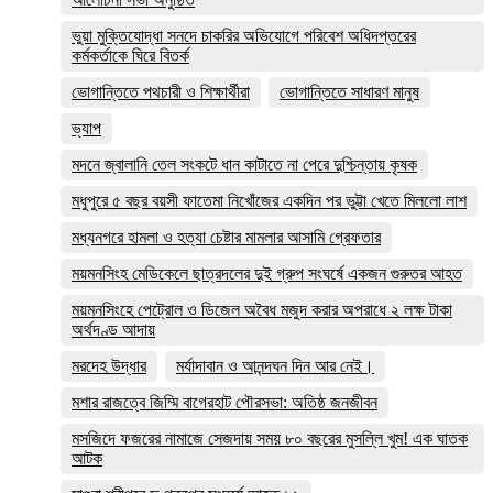
ভুয়া মুক্তিযোদ্ধা সনদে চাকরির অভিযোগে পরিবেশ অধিদপ্তরের
কর্মকর্তাকে ঘিরে বিতর্ক
ভোগান্তিতে পথচারী ও শিক্ষার্থীরা
ভোগান্তিতে সাধারণ মানুষ
ভ্যাপ
মদনে জ্বালানি তেল সংকটে ধান কাটাতে না পেরে দুশ্চিন্তায় কৃষক
মধুপুরে ৫ বছর বয়সী ফাতেমা নিখোঁজের একদিন পর ভুট্টা খেতে মিললো লাশ
মধ্যনগরে হামলা ও হত্যা চেষ্টার মামলার আসামি গ্রেফতার
ময়মনসিংহ মেডিকেলে ছাত্রদলের দুই গ্রুপ সংঘর্ষে একজন গুরুতর আহত
ময়মনসিংহে পেট্রোল ও ডিজেল অবৈধ মজুদ করার অপরাধে ২ লক্ষ টাকা
অর্থদণ্ড আদায়
মরদেহ উদ্ধার
মর্যাদাবান ও আনন্দঘন দিন আর নেই।
মশার রাজত্বে জিম্মি বাগেরহাট পৌরসভা: অতিষ্ঠ জনজীবন
মসজিদে ফজরের নামাজে সেজদায় সময় ৮০ বছরের মুসল্লি খুম! এক ঘাতক
আটক