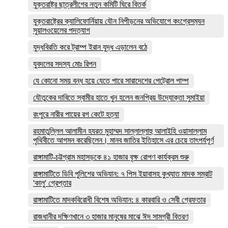
যুক্তরাষ্ট্র ছাত্রলীগের নতুন কমিটি ঘিরে বিতর্ক
যুক্তরাষ্ট্রের ক্যালিফোর্নিয়ায় যৌন নিপীড়নের অভিযোগে কংগ্রেসম‍্যন
সুয়ালওয়েলের পদত্যাগ
যুদ্ধবিরতি করে ট্রাম্প ইরান যুদ্ধ এড়ালেন বঠে
যুবদলের সদস্য মোঃ রিপন
যে কোনো সময় বন্ধ হয়ে যেতে পারে সারাদেশের পেট্রোল পাম্প
যৌতুকের দাবিতে স্বামীর হাতে খুন হলেন জনপ্রিয় উদ্যোক্তা সুমাইয়া
রংপুরে নারীর পায়ের রগ কেটে হত্যা
রহমাতুল্লিল আলামীন হযরত মুহাম্মদ সাল্লাল্লাহু আলাইহি ওয়াসাল্লাম
পৃথিবীতে আগমন করেছিলেন। মানব জাতির ইতিহাসে এর চেয়ে তাৎপর্যপূর্ণ
রাঙ্গামাটি-চট্টগ্রাম মহাসড়কে ৪১ হাজার বৃক্ষ রোপণ কার্যক্রম শুরু
রাঙ্গামাটিতে ডিবি পুলিশের অভিযান: ৭ পিস ইয়াবাসহ কুখ্যাত মাদক সম্রাট
'কালু' গ্রেপ্তার
রাঙ্গামাটিতে মাদকবিরোধী বিশেষ অভিযান: ৪ কারবারি ও সেবী গ্রেফতার
রাজধানীর দক্ষিণখানে ৩ হাজার মানুষের মাঝে ঈদ সামগ্রী বিতরণ