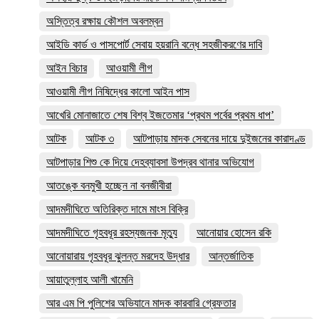
অস্তিত্ব রক্ষায় কৌশল অবলম্বন
আইডি কার্ড ও পাসপোর্ট সেবায় হয়রানি বন্ধে সহজীকরণের দাবি
আইন বিচার
আওয়ামী লীগ
আওয়ামী লীগ নিষিদ্ধের কালো আইন পাস
আখেরি মোনাজাতে শেষ বিশ্ব ইজতেমার ‘প্রথম পর্বের প্রথম ধাপ’
আটক
আটক ৩
আটপাড়ায় মাদক সেবনের দায়ে দুইজনের কারাদণ্ড
আটপাড়ার শিশু কে দিয়ে দেহব্যাবসা উপদ্রব থানার অভিযোগ
আতঙ্কে বনমুখী হচ্ছেন না বনজীবীরা
আদমদীঘিতে অতিরিক্ত দামে মাংস বিক্রি
আদমদীঘিতে গৃহবধূর রহস্যজনক মৃত্যু
আনোয়ার হোসেন রকি
আনোয়ারায় গৃহবধূর ঝুলন্ত মরদেহ উদ্ধার
আন্তর্জাতিক
আয়াতুল্লাহ আলী খামেনি
আর এম পি পুলিশের অভিযানে মাদক কারবারি গ্রেফতার