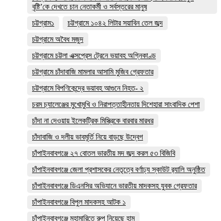
বৃষ্টি’কে দেখতে চান নেতাকর্মী ও সর্বস্তরের মানুষ
চট্টগ্রাম১
চট্টগ্রামে ১০৪২ লিটার সয়াবিন তেল জব্দ
চট্টগ্রামে অবৈধ মজুদ
চট্টগ্রামে চট্টলা এক্সপ্রেস ট্রেনে ভয়াবহ অগ্নিকাণ্ড
চট্টগ্রামে চাঁদাবাজি মামলার আসামি মুজিব গ্রেফতার
চট্টগ্রামে বিপণিকেন্দ্রে ভয়াবহ আগুনে নিহত- ২
চরম চ্যালেঞ্জের মুখোমুখি ও নিরাপত্তাহীনতায় দিশেহারা সাংবাদিক পেশা
চাঁদা না দেওয়ায় ইলেকট্রিক মিস্ত্রিকে বারবার মারধর
চাঁদাবাজি ও দলীয় ভাবমূর্তি নিয়ে বাড়ছে উদ্বেগ
চাঁপাইনবাবগঞ্জে ২৭ বোতল ভারতীয় মদ জব্দ করল ৫৩ বিজিবি
চাঁপাইনবাবগঞ্জে জেলা প্রশাসকের নেতৃত্বে বর্ণাঢ্য স্কাউট র‍্যালি অনুষ্ঠিত
চাঁপাইনবাবগঞ্জে ডিএনসির অভিযানে ভারতীয় মাদকসহ যুবক গ্রেফতার
চাঁপাইনবাবগঞ্জে বিপুল মাদকসহ আটক ১
চাঁপাইনবাবগঞ্জে মহামারিতে রুপ নিয়েছে হাম