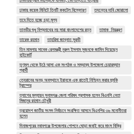
ঢাকা-চট্টগ্রাম মহাসড়কে যানজট; ভোগান্তিতে যাত্রীরা
ঢাকায় কয়েক মিনিটে তিনটি ককটেল বিস্ফোরণ
তদন্তের দাবি জোরালো
তবে দিতে হচ্ছে চড়া মূল্য
তানভীর শুধু বিশ্বনাথের নয় সারা বাংলাদেশের রত্ন
তামাক_নিয়ন্ত্রণ
তারেক রহমান
তাহরিমা জান্নাত সুরভী
তিন মামলায় সাবেক রেলমন্ত্রী নুরুল ইসলাম সুজনকে জামিন দিয়েছেন
হাইকোর্ট
তৃণমূল থেকে উঠে আসা এক সংগঠক ও সম্ভাব্য উপজেলা চেয়ারম্যান
প্রার্থী
তেহরানের অনড় অবস্থানে ইরানকে এক রাতেই নিশ্চিহ্ন করার হুমকি
ট্রাম্পের
ত্যাগের মূল্যায়ন সুনামগঞ্জ জেলা পরিষদ প্রশাসক হলেন বিএনপি নেতা
মিজানুর রহমান চৌধুরী
ত্রয়োদশ জাতীয় সংসদ নির্বাচনে সংরক্ষিত আসনে বিএনপির ৩৬ মনোনীতরা
হলেন
দিনাজপুরের নবাবগঞ্জে উপজেলার গোপনে ঘোড়া জবাই করে মাংস বিক্রি