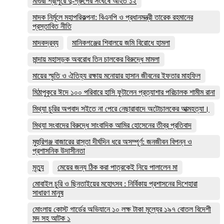
মাগুরা শ্রীপুরে দু-গ্রুপের সংঘর্ষে আহত ১২
মাদক নির্মূলে মহাপরিকল্পনা: বিএনপি ও প্রধানমন্ত্রী তারেক রহমানের
প্রস্তাবিত নীতি
মাদকদ্রব্য
মানিকগঞ্জের শিবালয়ে জমি বিরোধে হামলা
মান্দায় মহাসড়ক অবরোধ তিন চালকের বিরুদ্ধে মামলা
মায়ের স্মৃতি ও ঐতিহ্য রক্ষায় মনোয়ার হাসান জীবনের ইফতার মাহফিল
মিঠাপুকুরে ঈদে ১০০ পরিবারে হাসি ফুটালেন প্রত্যাশার পরিচালক শামীম রানা
মিথ্যা চুরির অপবাদ সইতে না পেরে নেছারাবাদে অটোচালকের আত্মহত্যা।
মিথ্যা সংবাদের বিরুদ্ধে সাংবাদিক আমির হোসেনের তীব্র প্রতিবাদ
মুহুরিগঞ্জ বাজারের রাস্তা দীর্ঘদিন ধরে অসম্পূর্ণ: জনজীবন বিপন্ন ও
প্রশাসনিক উদাসীনতা
মৃত্যু
মেয়ের জন্য ঠিক করা পাত্রকেই নিয়ে পালালেন মা
মোবাইল চুরি ও ছিনতাইয়ের মহোৎসব : নির্বিকায় প্রশাসনের দিশেহারা
সাধারণ মানুষ
মোংলায় কোস্ট গার্ডের অভিযানে ১০ লক্ষ টাকা মূল্যের ১৯৭ বোতল বিদেশী
মদ সহ আটক ১