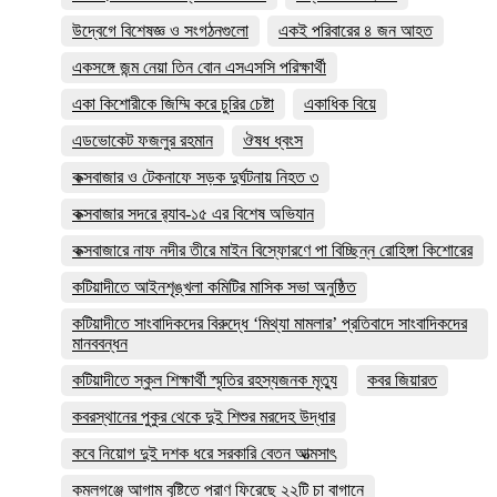
উদ্বেগে বিশেষজ্ঞ ও সংগঠনগুলো
একই পরিবারের ৪ জন আহত
একসঙ্গে জন্ম নেয়া তিন বোন এসএসসি পরিক্ষার্থী
একা কিশোরীকে জিম্মি করে চুরির চেষ্টা
একাধিক বিয়ে
এডভোকেট ফজলুর রহমান
ঔষধ ধ্বংস
কক্সবাজার ও টেকনাফে সড়ক দুর্ঘটনায় নিহত ৩
কক্সবাজার সদরে র‍্যাব-১৫ এর বিশেষ অভিযান
কক্সবাজারে নাফ নদীর তীরে মাইন বিস্ফোরণে পা বিচ্ছিন্ন রোহিঙ্গা কিশোরের
কটিয়াদীতে আইনশৃঙ্খলা কমিটির মাসিক সভা অনুষ্ঠিত
কটিয়াদীতে সাংবাদিকদের বিরুদ্ধে ‘মিথ্যা মামলার’ প্রতিবাদে সাংবাদিকদের
মানববন্ধন
কটিয়াদীতে স্কুল শিক্ষার্থী স্মৃতির রহস্যজনক মৃত্যু
কবর জিয়ারত
কবরস্থানের পুকুর থেকে দুই শিশুর মরদেহ উদ্ধার
কবে নিয়োগ দুই দশক ধরে সরকারি বেতন আত্মসাৎ
কমলগঞ্জে আগাম বৃষ্টিতে প্রাণ ফিরেছে ২২টি চা বাগানে