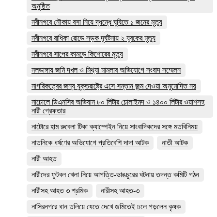
অনুষ্ঠিত
নবীনগরে নৌকায় বসা নিয়ে দ্ধন্ধে ঘুষিতে ১ জনের মৃত্যু
নবীনগরে রাধিকা রোডে সড়ক দূর্ঘটনায় ২ যুবকের মৃত্যু
নবীনগরে সাপের কামড়ে কিশোরের মৃত্যু
নলডাঙ্গায় জমি দখল ও মিথ্যা মামলার অভিযোগে সংবাদ সম্মেলন
নাগরিকত্বের জন্য যুক্তরাষ্ট্রে এসে সন্তান জন্ম দেওয়া অনুমোদিত নয়
নাচোলে ডিএনসির অভিযান ৮০ লিটার চোলাইমদ ও ১৪০০ লিটার ওয়াশসহ
নারী গ্রেফতার
নাটোরে হাম রুবেলা টিকা ক্যাম্পেইন নিয়ে সাংবাদিকদের সঙ্গে মতবিনিময়
নাতনিকে ধর্ষণের অভিযোগে প্রতিবেশি দাদা আটক
নাতী আটক
নারী আহত
নারীদের ফুটবল খেলা নিয়ে আপত্তি-ভাঙচুরের ঘটনায় তদন্ত কমিটি গঠন
নারীসহ আহত ৩ শ্রমিক
নারীসহ আহত-৩
নাসিরনগরে ধান তলিয়ে যেতে দেখে জমিতেই ঢলে পড়লেন কৃষক