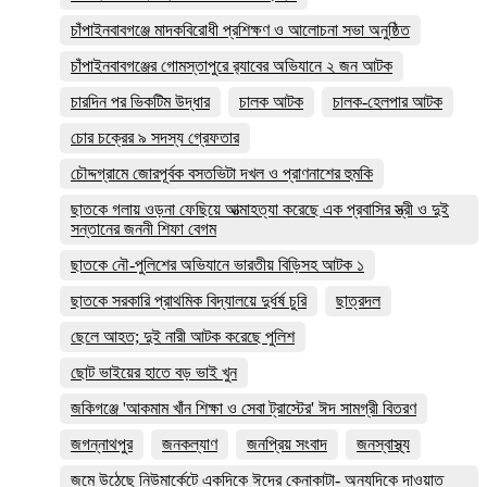
চাঁপাইনবাবগঞ্জে মাদকবিরোধী প্রশিক্ষণ ও আলোচনা সভা অনুষ্ঠিত
চাঁপাইনবাবগঞ্জের গোমস্তাপুরে র‍্যাবের অভিযানে ২ জন আটক
চারদিন পর ভিকটিম উদ্ধার
চালক আটক
চালক-হেলপার আটক
চোর চক্রের ৯ সদস্য গ্রেফতার
চৌদ্দগ্রামে জোরপূর্বক বসতভিটা দখল ও প্রাণনাশের হুমকি
ছাতকে গলায় ওড়না ফেছিয়ে আত্মাহত্যা করেছে এক প্রবাসির স্ত্রী ও দুই
সন্তানের জননী শিফা বেগম
ছাতকে নৌ-পুলিশের অভিযানে ভারতীয় বিড়িসহ আটক ১
ছাতকে সরকারি প্রাথমিক বিদ্যালয়ে দুর্ধর্ষ চুরি
ছাত্রদল
ছেলে আহত; দুই নারী আটক করেছে পুলিশ
ছোট ভাইয়ের হাতে বড় ভাই খুন
জকিগঞ্জে 'আকমাম খাঁন শিক্ষা ও সেবা ট্রাস্টের' ঈদ সামগ্রী বিতরণ
জগন্নাথপুর
জনকল্যাণ
জনপ্রিয় সংবাদ
জনস্বাস্থ্য
জমে উঠেছে নিউমার্কেটে একদিকে ঈদের কেনাকাটা- অন্যদিকে দাওয়াত