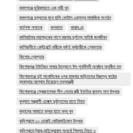
কমলগঞ্জে ছুরিকাঘাতে এক নারী খুন
কমলগঞ্জে দুস্থদের মুখে হাসি ফোটাল একসূত্র সামাজিক সংগঠন
কর্তৃপক্ষ পলাতক
কলকাতা
কারাদণ্ড
কালিয়াকৈর মহাসড়কের পাশে ময়লার দুর্গন্ধে অতিষ্ঠ জনজীবন
কাশিয়ানীতে রেস্টুরেন্টে নারীকে ধর্ষণ! কর্মচারীকে গ্রেফতার
কিশোর গ্রেপ্তার
কিশোরগঞ্জ ইউনিয়ন শাখার উদ্যোগে ঈদ পুনর্মিলনী অনুষ্ঠান অনুষ্ঠিত হল
কিশোরগঞ্জে দুই সাংবাদিকের ওপর হামলায় জড়িতদের বিরুদ্ধে কঠোর
ব্যবস্থার আশ্বাস দিয়েছেন তথ্যমন্ত্রী
কিশোরগঞ্জে স্বেচ্ছাসেবক লীগ নেতার স্ত্রী ইফতির ঝুলন্ত লাশ উদ্ধার
কুখ্যাত সন্ত্রাসী এলেক্স দুর্বৃত্তদের হাতে নিহত
কুড়ালের আঘাতে বন্ধুর হাতে বন্ধু খুন
কুড়িগ্রামে ১০ চোরাই মোটরসাইকেল উদ্ধার
কুড়িগ্রামে ট্রাক-মাইক্রোবাস সংঘর্ষে শিশুসহ নিহত ৩