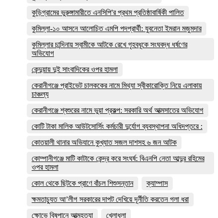
কুড়িগ্রামের ভুরুঙ্গামারীতে এনসিপি'র প্রথম প্রতিষ্ঠাবার্ষিকী পালিত
কুমিল্লা-১০ আসনে আলোচিত এমপি পদপ্রার্থী: যুবনেতা ইমরান মজুমদার
কুমিল্লার চান্দিনায় স্বামীকে আটকে রেখে গৃহবধূকে সংঘবদ্ধ ধর্ষণের
অভিযোগ
কেন্দুয়ায় দুই সাংবাদিকের ওপর হামলা
কেরানীগঞ্জে প্রাইভেট চালককের নামে মিথ্যা স্বীকারোক্তি নিয়ে এলাকায়
চাঞ্চল্য
কেরানীগঞ্জে শ্বশুরের নামে ভুয়া প্রকল্প: সরকারি অর্থ আত্মসাতের অভিযোগ
কোটি টাকা মালিক আউটসোর্সিং কর্মচারী দুর্যোগ ব্যবস্থাপনা অধিদপ্তরে :
কোতয়ালী থানার অভিযানে কুখ্যাত সজল দাশসহ ৬ জন আটক
কোম্পানীগঞ্জে মাটি কাটাকে কেন্দ্র করে সংঘর্ষ: বিএনপি নেতা আব্দুর রহিমের
ওপর হামলা
কোল থেকে ছিটকে প্রাণে বাঁচল শিশুসন্তান
ক্যাম্পাস
ক্ষমতাচ্যুত আ’লীগ সরকারের দাপট দেখিয়ে দূর্নীতি করতেন গলা ধরা
ক্ষোভে বিষপানে আত্মহত্যা
খেলাধুলা