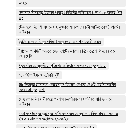
আহত
টেকনাফ সীমান্তে ইয়াবার পাহাড়! বিজিবির অভিযানে ৪ লাখ ২০ হাজার পিস
জব্দ
টেকনাফে বিদেশি পিস্তলসহ কুখ্যাত মানবপাচারকারী আটক: কোস্ট গার্ডের
অভিযান
ট্রলিং জাল ও বিপুল পরিমাণ আলুসহ ৬ জন পাচারকারী আটক
ট্রাভেল পারমিটে ভারতে জেল খেটে বেনাপোল দিয়ে দেশে ফিরলেন ৩৩
বাংলাদেশি
ঠাকুরগাঁওয়ের ভূল্লীতে পুলিশের অভিযানে মাদকসহ গ্রেপ্তার ২
ড. নাছিমা ইসলাম চৌধুরী বৃষ্টি
ডাঃ মিজানুর রহমানকে চেয়ারম্যান হিসেবে দেখতে দেওটি ইউনিয়নবাসীর
জোরালো প্রত্যাশা
ডেঙ্গু মোকাবিলায় বীরগঞ্জে প্রশাসন–পৌরসভার সমন্বিত পরিচ্ছন্নতা
অভিযান
ঢাকা কাস্টমস্ এজেন্টস্ এসোসিয়েশন এর উদ্যোগে বার্ষিক সাধারণ সভা ও
ইফতার মাহফিল অনুষ্ঠিত-২০২৫/২৬