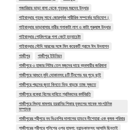
গজারিয়ায় ভাড়া বাসা থেকে গৃহবধূর মরদেহ উদ্ধার
গাইবান্ধায় গৃহবধূ সাথে জোরপূর্বক শারীরিক সম্পর্কের অভিযোগ।
গাইবান্ধায় ভাড়াবাসায় নারীর গলাকাটা লাশ ও কাটা পুরুষাঙ্গ উদ্ধার
গাইবান্ধার গোবিন্দগঞ্জে গলা কেটে হত্যাচেষ্টা
গাইবান্ধার সৌদি আরবের সঙ্গে মিল কয়েকটি গ্রামে ঈদ উদযাপন
গাজীপুর
গাজীপুর ইউনিয়ন
গাজীপুরে ৩ হাজার লিটার তেল মজুদের দায়ে ব্যবসায়ীর জরিমানা
গাজীপুরে আগুনে মুদি দোকানসহ ৪টি টিনশেড ঘর পুড়ে ছাই
গাজীপুরে পছন্দের জুতা কিনতে ভিড় বাড়ছে তাজ সুজতে
গাজীপুরে বকেয়া বিলের দাবিতে শ্রমিকদের কর্মবিরতি
গাজীপুরে মিথ্যা মামলায় হয়রানির শিকার যুবদলের সাবেক সাংগঠনিক
সম্পাদক
গাজীপুরের শ্রীপুরে নব বিএনপির দালালের তান্ডবে দীশেহারা এক কৃষক পরিবার
গাজীপুরের শ্রীপুরে পুলিশের ওপর হামলা: হ্যান্ডকাফসহ আসামি ছিনতাই