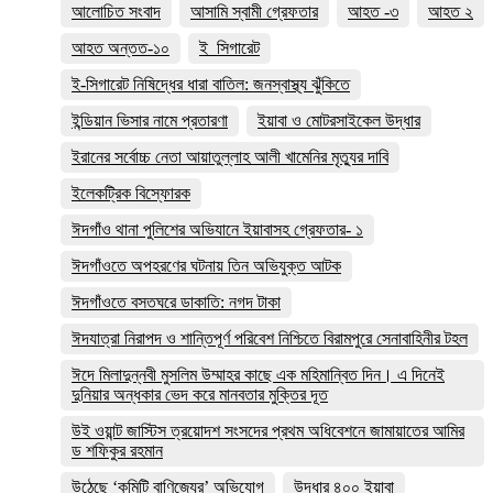
আলোচিত সংবাদ
আসামি স্বামী গ্রেফতার
আহত -৩
আহত ২
আহত অন্তত-১০
ই_সিগারেট
ই-সিগারেট নিষিদ্ধের ধারা বাতিল: জনস্বাস্থ্য ঝুঁকিতে
ইন্ডিয়ান ভিসার নামে প্রতারণা
ইয়াবা ও মোটরসাইকেল উদ্ধার
ইরানের সর্বোচ্চ নেতা আয়াতুল্লাহ আলী খামেনির মৃত্যুর দাবি
ইলেকট্রিক বিস্ফোরক
ঈদগাঁও থানা পুলিশের অভিযানে ইয়াবাসহ গ্রেফতার- ১
ঈদগাঁওতে অপহরণের ঘটনায় তিন অভিযুক্ত আটক
ঈদগাঁওতে বসতঘরে ডাকাতি: নগদ টাকা
ঈদযাত্রা নিরাপদ ও শান্তিপূর্ণ পরিবেশ নিশ্চিতে বিরামপুরে সেনাবাহিনীর টহল
ঈদে মিলাদুন্নবী মুসলিম উম্মাহর কাছে এক মহিমান্বিত দিন। এ দিনেই
দুনিয়ার অন্ধকার ভেদ করে মানবতার মুক্তির দূত
উই ওয়ান্ট জাস্টিস ত্রয়োদশ সংসদের প্রথম অধিবেশনে জামায়াতের আমির
ড শফিকুর রহমান
উঠেছে ‘কমিটি বাণিজ্যের’ অভিযোগ
উদ্ধার ৪০০ ইয়াবা