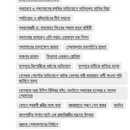
প্রতারণা ও প্রাণনাশের হুমকির অভিযোগে অভিযুক্ত মানিক মিয়া
প্রতিরোধ ও রাষ্ট্রগঠনের দীর্ঘ পথচলা
প্রধানমন্ত্রী ড: মনমোহন সিংয়ের প্রথম মৃত্যু বার্ষিকী
প্রশংসায় ভাসছেন এসি ল্যান্ড এহসানুল হক শিপন
প্রশাসনের হস্তক্ষেপ কামনা
প্রেসক্লাব সভাপতি'র হামলা
ফজলুর রহমান
ফিরলনা একজন রোহিঙ্গা
ফুলপুরে কিশোরীকে ধর্ষণের অভিযোগ
ফুলপুরে দাদীকে কুপিয়ে হত্যা
ফেসবুক পোস্টের অভিযোগে আটক ভোলার নারী জামায়াত কর্মী সাওদা সুমি
জামিনে মুক্ত
ফেসবুকে ভুয়া ইলিশ বিক্রির ফাঁদ: নড়াইলে প্রতারক চক্রের ৪ সদস্য
গ্রেফতার
ফোনে প্রবাসী স্ত্রীর সঙ্গে কথা
বজ্রাঘাতে প্রাণ গেল বাবার
বড়দিন
বদলগাছীর শ্মশান ঘাটে এক রাজমিস্ত্রীর মরদেহ উদ্ধার
বরগুনা প্রেসক্লাবের নির্বাচন