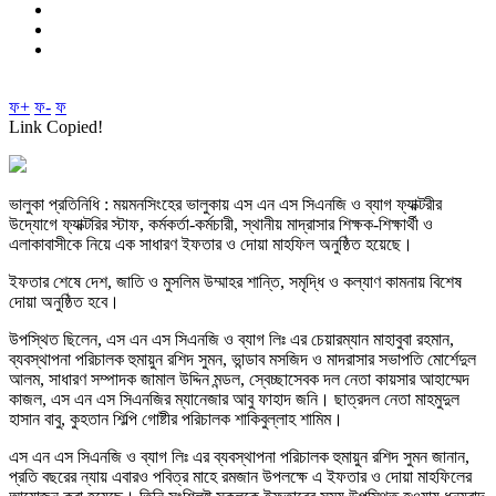
ফ+
ফ-
ফ
Link Copied!
ভালুকা প্রতিনিধি : ময়মনসিংহের ভালুকায় এস এন এস সিএনজি ও ব্যাগ ফ্যাক্টরীর
উদ্যোগে ফ্যাক্টরির স্টাফ, কর্মকর্তা-কর্মচারী, স্থানীয় মাদ্রাসার শিক্ষক-শিক্ষার্থী ও
এলাকাবাসীকে নিয়ে এক সাধারণ ইফতার ও দোয়া মাহফিল অনুষ্ঠিত হয়েছে।
ইফতার শেষে দেশ, জাতি ও মুসলিম উম্মাহর শান্তি, সমৃদ্ধি ও কল্যাণ কামনায় বিশেষ
দোয়া অনুষ্ঠিত হবে।
উপস্থিত ছিলেন, এস এন এস সিএনজি ও ব্যাগ লিঃ এর চেয়ারম্যান মাহাবুবা রহমান,
ব্যবস্থাপনা পরিচালক হুমায়ুন রশিদ সুমন, ভান্ডাব মসজিদ ও মাদরাসার সভাপতি মোর্শেদুল
আলম, সাধারণ সম্পাদক জামাল উদ্দিন মন্ডল, স্বেচ্ছাসেবক দল নেতা কায়সার আহাম্মেদ
কাজল, এস এন এস সিএনজির ম্যানেজার আবু ফাহাদ জনি। ছাত্রদল নেতা মাহমুদুল
হাসান বাবু, কুহতান শিল্পি গোষ্টীর পরিচালক শাকিবুল্লাহ শামিম।
এস এন এস সিএনজি ও ব্যাগ লিঃ এর ব্যবস্থাপনা পরিচালক হুমায়ুন রশিদ সুমন জানান,
প্রতি বছরের ন্যায় এবারও পবিত্র মাহে রমজান উপলক্ষে এ ইফতার ও দোয়া মাহফিলের