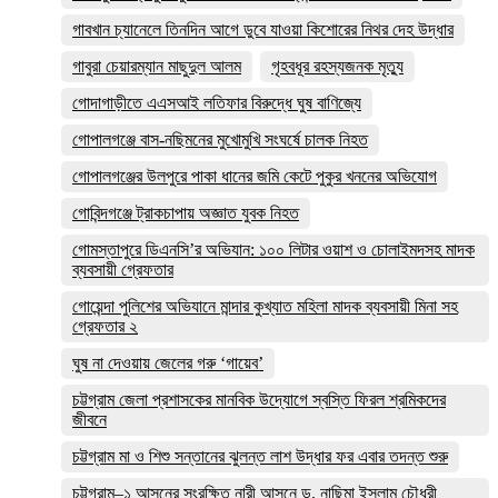
গাবখান চ্যানেলে তিনদিন আগে ডুবে যাওয়া কিশোরের নিথর দেহ উদ্ধার
গাবুরা চেয়ারম্যান মাছুদুল আলম
গৃহবধূর রহস্যজনক মৃত্যু
গোদাগাড়ীতে এএসআই লতিফার বিরুদ্ধে ঘুষ বাণিজ্যে
গোপালগঞ্জে বাস-নছিমনের মুখোমুখি সংঘর্ষে চালক নিহত
গোপালগঞ্জের উলপুরে পাকা ধানের জমি কেটে পুকুর খননের অভিযোগ
গোবিন্দগঞ্জে ট্রাকচাপায় অজ্ঞাত যুবক নিহত
গোমস্তাপুরে ডিএনসি’র অভিযান: ১০০ লিটার ওয়াশ ও চোলাইমদসহ মাদক
ব্যবসায়ী গ্রেফতার
গোয়েন্দা পুলিশের অভিযানে মান্দার কুখ্যাত মহিলা মাদক ব্যবসায়ী মিনা সহ
গ্রেফতার ২
ঘুষ না দেওয়ায় জেলের গরু ‘গায়েব’
চট্টগ্রাম জেলা প্রশাসকের মানবিক উদ্যোগে স্বস্তি ফিরল শ্রমিকদের
জীবনে
চট্টগ্রাম মা ও শিশু সন্তানের ঝুলন্ত লাশ উদ্ধার ফর এবার তদন্ত শুরু
চট্টগ্রাম–১ আসনের সংরক্ষিত নারী আসনে ড. নাছিমা ইসলাম চৌধুরী