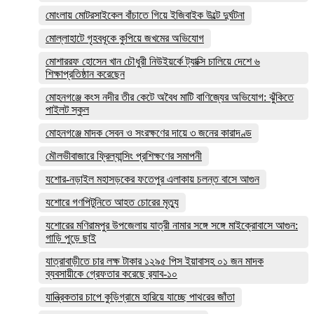
মোংলায় মোটরসাইকেল বাঁচাতে গিয়ে ইজিবাইক উল্টে দুর্ঘটনা
মোল্লাহাটে গৃহবধূকে কুপিয়ে জখমের অভিযোগ
মোশাররফ হোসেন খান চৌধুরী নিউইয়র্কে ট্যাক্সি চালিয়ে দেশে ৬
শিক্ষাপ্রতিষ্ঠান করেছেন
মোহনগঞ্জে কংস নদীর তীর কেটে অবৈধ মাটি বাণিজ্যের অভিযোগ: ঝুঁকিতে
পাইলট স্কুল
মোহনগঞ্জে মাদক সেবন ও সংরক্ষণের দায়ে ৩ জনের কারাদণ্ড
মৌলভীবাজারে ফ্রিল্যান্সিং প্রশিক্ষণের সমাপনী
যশোর-নড়াইল মহাসড়কের ফতেপুর এলাকায় চলন্ত বাসে আগুন
যশোরে গণপিটুনিতে আহত চোরের মৃত্যু
যশোরের মণিরামপুর উপজেলায় যাত্রী নামার সঙ্গে সঙ্গে মাইক্রোবাসে আগুন:
গাড়ি পুড়ে ছাই
যাত্রাবাড়ীতে চার লক্ষ টাকার ১২৯৫ পিস ইয়াবাসহ ০১ জন মাদক
ব্যবসায়ীকে গ্রেফতার করেছে র‌্যাব-১০
যান্ত্রিকতার চাপে কুড়িগ্রামে হারিয়ে যাচ্ছে পাথরের জাঁতা