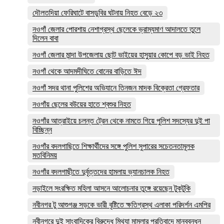
দৌলতদিয়া ফেরিঘাটে বাসডুবির ঘটনায় নিহত বেড়ে ২৩
নওগাঁ জেলার পোরশায় নেশাগ্রস্থ ছেলেকে ভ্রাম্যমাণ আদালতে তুলে
দিলেন বাবা
নওগাঁ জেলার মান্দা উপজেলায় ছোট ভাইয়ের হাসুয়ার কোপে বড় ভাই নিহত
নওগাঁ থেকে আদমদীঘিতে বোনের বাড়িতে ঈদ
নওগাঁ সদর থানা পুলিশের অভিযানে তিনজন মাদক বিক্রেতা গ্রেফতার
নওগাঁয় ছেলের বউয়ের হাতে শ্বশুর নিহত
নওগাঁর আত্রাইয়ে চলন্ত ট্রেন থেকে নামতে গিয়ে পুলিশ সদস্যের দুই পা
বিচ্ছিন্ন
নওগাঁর বদলগাছিতে শিক্ষার্থীদের সঙ্গে পুলিশ সুপারের সচেতনতামূলক
মতবিনিময়
নওগাঁর বদলগাছীতে দুর্বৃত্তদের হামলায় ভ্যানচালক নিহত
নড়াইলে সংরক্ষিত মহিলা আসনে আলোচনার তুঙ্গে রয়েছেন টুকটুকি
নবীনগর টু আশুগঞ্জ সড়কে ভারী বৃষ্টিতে ক্ষতিগ্রস্থ এলাকা পরিদর্শন এমপির
নবীনগরে দুই সাংবাদিকের বিরুদ্ধে মিথ্যা মামলার প্রতিবাদে মানববন্ধন