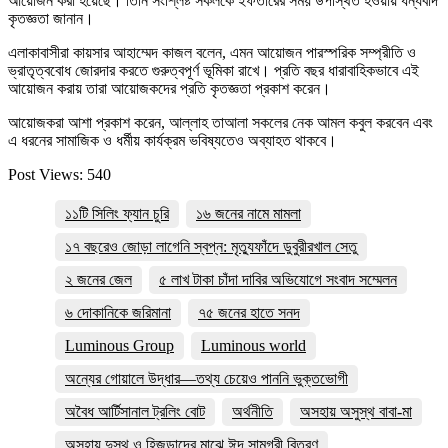
আয়োজন করা হয়েছে। তিনি সংশ্লিষ্ট সকলকে ইফতারের সময় উপস্থিত হওয়ায় ধন্যবাদ
কৃতজ্ঞতা জানান।
এলাকাবাসীরা কায়সার আহাম্মেদ কাজল বলেন, এমন আয়োজন পারস্পরিক সম্প্রীতি ও
ভ্রাতৃত্ববোধ জোরদার করতে গুরুত্বপূর্ণ ভূমিকা রাখে। প্রতি বছর ধারাবাহিকভাবে এই
আয়োজন করায় তারা আয়োজকদের প্রতি কৃতজ্ঞতা প্রকাশ করেন।
আয়োজকরা আশা প্রকাশ করেন, আল্লাহ তাআলা সকলের নেক আমল কবুল করবেন এবং
এ ধরনের সামাজিক ও ধর্মীয় কার্যক্রম ভবিষ্যতেও অব্যাহত থাকবে।
Post Views:
540
১১টি সিলিং ফ্যান চুরি
১৬ জনের নামে মামলা
১৭ বছরেও জোড়া লাগেনি স্বপ্ন: মৃত্যুফাঁদে ডুবুরীরখাল সেতু
২ জনের জেল
৫ লাখ টাকা চাঁদা দাবির অভিযোগে সংবাদ সম্মেলন
৬ দোকানিকে জরিমানা
৭৫ জনের হাতে সনদ
Luminous Group
Luminous world
অন্যের গোয়ালে উদ্ধার—তথ্য চেয়েও পাননি ভুক্তভোগী
অবৈধ আর্টিসানাল ট্রলিং বোট
অর্থনীতি
অসহায় অসুস্থ বাবা-মা
অসহায় দুস্থ ও হিজড়াদের মাঝে ঈদ সামগ্রী বিতরণ