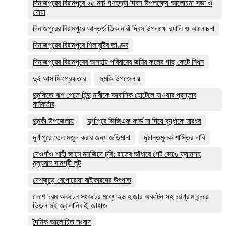
দিনাজপুরের ‎বিরামপুরে ২৫ মার্চ গণহত্যা দিবস উপলক্ষ্যে আলোচনা সভা ও
দোয়া
দিনাজপুরের বিরামপুরে আন্তর্জাতিক নারী দিবস উপলক্ষে র‍্যালি ও আলোচনা
দিনাজপুরের বিরামপুরে শিলাবৃষ্টির তাণ্ডব
দিনাজপুরের বিরামপুরের অসহায় পরিবারের জমির ফলের গাছ কেটে নিধন
দুই আসামি গ্রেফতার
দুমকি উপজেলায়
দুমকিতে ঋণ পেতে হিন্দু নারীকে আবাসিক হোটেলে যাওয়ার প্রস্তাব
কর্মকর্তার
দুমকী উপজেলায়
দুর্গাপুরে ভিজিএফ কার্ড না দিয়ে বৃদ্ধাকে মারধর
দূর্গাপুরে তেল মজুদ করার জন্য জড়িমানা
দৃষ্টান্তমূলক শাস্তির দাবি
দেওগাঁও শাহী জামে মসজিদে চুরি: রাতের আঁধারে গেট ভেঙে ফ্যানসহ
মূল্যবান সামগ্রী লুট
দেশজুড়ে বেপোরোয়া বাইকারদের উৎপাত
দেশে চরম অকটেন সংকটের মধ্যে ২৬ হাজার অকটেন সহ চট্টগ্রাম বন্দরে
ভিড়ল দুই জ্বালানিবাহী জাহাজ
দৈনিক আলোচিত সংবাদ