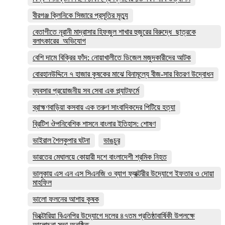
বীরগঞ্জ ক্লিনিকে সিজারে প্রসূতির মৃত্যু
বেতাগীতে নূরানী মাদ্রাসার হিফজুল শাখার হুজুরের বিরুদ্ধে ছাত্রকে
বলাৎকারের অভিযোগ
বেশি দামে বিক্রির ফাঁদ: নোয়াখালীতে ডিজেল মজুদকারীদের আটক
বোরহানউদ্দিনে ৭ হাজার কৃষকের মাঝে বিনামূল্যে বীজ-সার বিতরণ উদ্বোধন
ব্যবসার প্রয়োজনীয় সব সেবা এক প্ল্যাটফর্মে
ব্রাহ্মণবাড়িয়া কসবায় এক তরুণ সাংবাদিকদের পিটিয়ে হত্যা
ব্রিটিশ ঔপনিবেশিক শাসনে বাংলার ইতিহাস: শোষণ
ভাইরাল শৈলকুপার ঘটনা
ভাঙচুর
ভারতের মেঘালয়ে কোয়ারী দশে বাংলাদেশী শ্রমিক নিহত
ভালুকায় এস এন এস সিএনজি ও ব্যাগ ফ্যাক্টরীর উদ্যোগে ইফতার ও দোয়া
মাহফিল
ভালো ফলনের আশায় কৃষক
ভিক্টোরিয়া বিএনপির উদ্যোগে দলের ৪৭তম প্রতিষ্ঠাবার্ষিকী উপলক্ষে
আলোচনা সভা অনুষ্ঠিত