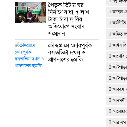
৭৫ জনে
পৈতৃক ভিটায় ঘর
নির্মাণে বাধা, ৫ লাখ
অন্যের 
টাকা চাঁদা দাবির
অর্থনীতি
অভিযোগে সংবাদ
সম্মেলন
অস্তিত্ব
চৌদ্দগ্রামে জোরপূর্বক
আইন বি
বসতভিটা দখল ও
আখেরি ম
প্রাণনাশের হুমকি
আটপাড়ায়
আটপাড়া
আতঙ্কে ব
আদমদীঘি
আনোয়ারায়
আর এম প