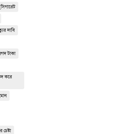
সিগারেট
্যুর দাবি
নগদ টাকা
ভেদ করে
হমান
 চেষ্টা