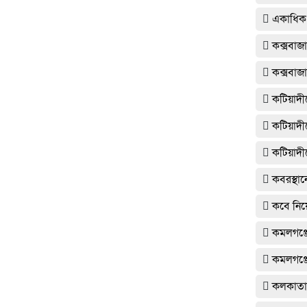
একাধিক 
কক্সবাজা
কক্সবাজা
কটিয়াদী
কটিয়াদীত
কটিয়াদীত
কবরস্থান
কবে নিয়
কমলগঞ্জে
কমলগঞ্জ
কলকাত