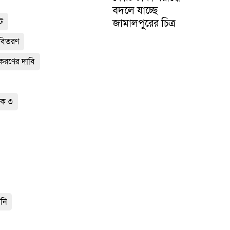
বদলে যাচ্ছে
জামালপুরের চিত্র
োট
ী বিতরণ
ীকরণের দাবি
ক ৩
েনি