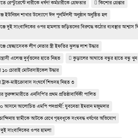
ীতে রেস্টুরেন্টে নারীকে ধর্ষণ! কর্মচারীকে গ্রেফতার
কিশোর গ্রেপ্তার
জ ইউনিয়ন শাখার উদ্যোগে ঈদ পুনর্মিলনী অনুষ্ঠান অনুষ্ঠিত হল
জে দুই সাংবাদিকের ওপর হামলায় জড়িতদের বিরুদ্ধে কঠোর ব্যবস্থার আশ্বাস দ
জে স্বেচ্ছাসেবক লীগ নেতার স্ত্রী ইফতির ঝুলন্ত লাশ উদ্ধার
ন্ত্রাসী এলেক্স দুর্বৃত্তদের হাতে নিহত
কুড়ালের আঘাতে বন্ধুর হাতে বন্ধু খুন
রামে ১০ চোরাই মোটরসাইকেল উদ্ধার
মে ট্রাক-মাইক্রোবাস সংঘর্ষে শিশুসহ নিহত ৩
ের ভুরুঙ্গামারীতে এনসিপি'র প্রথম প্রতিষ্ঠাবার্ষিকী পালিত
া-১০ আসনে আলোচিত এমপি পদপ্রার্থী: যুবনেতা ইমরান মজুমদার
র চান্দিনায় স্বামীকে আটকে রেখে গৃহবধূকে সংঘবদ্ধ ধর্ষণের অভিযোগ
ায় দুই সাংবাদিকের ওপর হামলা