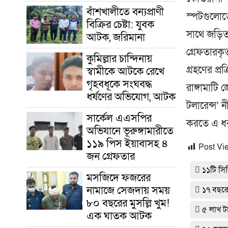
বাঁশখালীতে বন্যপ্রাণী
স্পটগুলোত
বিক্রির চেষ্টা: যুবক
সাথে জড়িত
আটক, জরিমানা
গ্রেফতারকৃত
কুমিল্লার চান্দিনায়
গ্রহণের প্র
স্বামীকে আটকে রেখে
গৃহবধূকে সংঘবদ্ধ
​রাঙ্গামাট
ধর্ষণের অভিযোগ, আটক
টলারেন্স’
সার্কেল এএসপির
করতে এ ধ
অভিযানে ভূরুঙ্গামারীতে
১১৯ পিস ইয়াবাসহ ৪
Post Vi
জন গ্রেফতার
১১টি সিল
মসজিদে ফজরের
নামাজে সেজদায় সময়
১৭ বছরেও
৮০ বছরের মুসল্লি খুম!
৫ লাখ ট
এক ঘাতক আটক