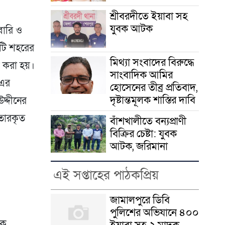
শ্রীবরদীতে ইয়াবা সহ
যুবক আটক
বারি ও
াটি শহরের
মিথ্যা সংবাদের বিরুদ্ধে
 করা হয়।​
সাংবাদিক আমির
-এর
হোসেনের তীব্র প্রতিবাদ,
দৃষ্টান্তমূলক শাস্তির দাবি
দ্দীনের
ফতারকৃত
বাঁশখালীতে বন্যপ্রাণী
বিক্রির চেষ্টা: যুবক
আটক, জরিমানা
এই সপ্তাহের পাঠকপ্রিয়
জামালপুরে ডিবি
পুলিশের অভিযানে ৪০০
দক
ইয়াবা সহ ২ মাদক