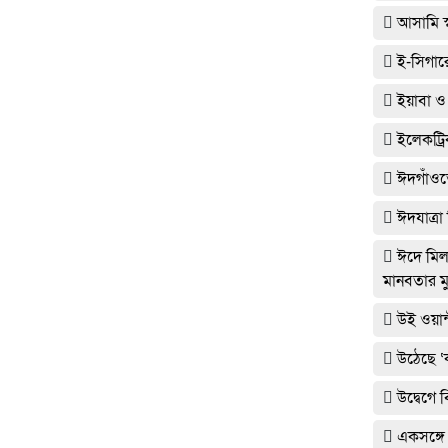
আসামি স্
ই-সিগারে
ইয়াবা ও
ইলেকট্র
ঈদগাঁওত
ঈদযাত্রা
ঈদে মিলা
মানবতার মু
উই ওয়ান
উঠেছে ‘
উদ্বেগে
একসঙ্গে 