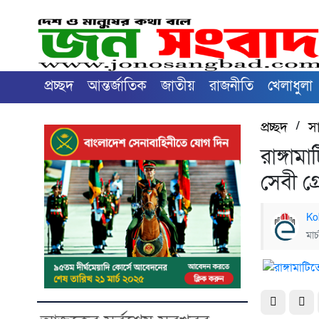
প্রচ্ছদ
আন্তর্জাতিক
জাতীয়
রাজনীতি
খেলাধুলা
প্রচ্ছদ
/
স
রাঙ্গা
সেবী গ্
Ko
মার