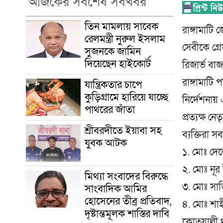
আজকের সর্বশেষ সবখবর
তিন মামলায় সাবেক
রাঙ্গামাট
রেলমন্ত্রী নুরুল ইসলাম
সেবীকে গ্র
সুজনকে জামিন
দিয়েছেন হাইকোর্ট
রিজার্ভ বা
রাঙ্গামাটি
যান্ত্রিকতার চাপে
কুড়িগ্রামে হারিয়ে যাচ্ছে
নির্দেশনায়
পাথরের জাঁতা
প্রত্যক্ষ 
শ্রীবরদীতে ইয়াবা সহ
ব্যক্তিরা 
যুবক আটক
১. মোঃ দেল
২. মোঃ নূর
মিথ্যা সংবাদের বিরুদ্ধে
৩. মোঃ সাজি
সাংবাদিক আমির
হোসেনের তীব্র প্রতিবাদ,
৪. মোঃ শাহ
দৃষ্টান্তমূলক শাস্তির দাবি
​কোতয়ালী থ