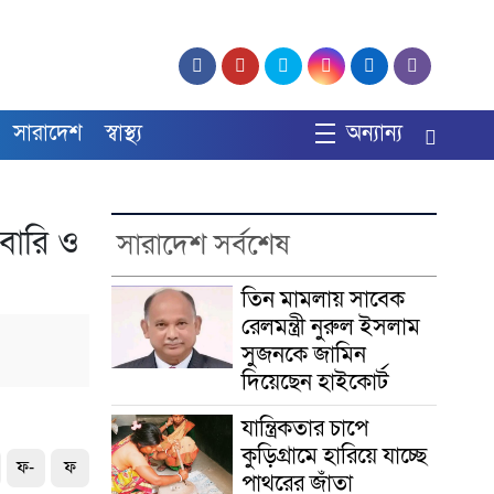
সারাদেশ
স্বাস্থ্য
অন্যান্য
বারি ও
সারাদেশ সর্বশেষ
তিন মামলায় সাবেক
রেলমন্ত্রী নুরুল ইসলাম
সুজনকে জামিন
দিয়েছেন হাইকোর্ট
যান্ত্রিকতার চাপে
কুড়িগ্রামে হারিয়ে যাচ্ছে
ফ-
ফ
পাথরের জাঁতা