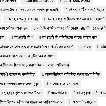
র হাতে সনদ
Luminous Group
Luminous world
গোয়ালে উদ্ধার—তথ্য চেয়েও পাননি ভুক্তভোগী
অবৈধ আর্টিসানাল ট্রলিং ব
অসহায় অসুস্থ বাবা-মা
অসহায় দুস্থ ও হিজড়াদের মাঝে ঈদ সামগ্র
 রক্ষায় কৌশল অবলম্বন
আইডি কার্ড ও পাসপোর্ট সেবায় হয়রানি বন্ধে সহজ
চার
আওয়ামী লীগ
আওয়ামী লীগ নিষিদ্ধের কালো আইন পাস
োনাজাতে শেষ বিশ্ব ইজতেমার ‘প্রথম পর্বের প্রথম ধাপ’
আটক
আট
 মাদক সেবনের দায়ে দুইজনের কারাদণ্ড
র শিশু কে দিয়ে দেহব্যাবসা উপদ্রব থানার অভিযোগ
নমুখী হচ্ছেন না বনজীবীরা
আদমদীঘিতে অতিরিক্ত দামে মাংস বিক্রি
তে গৃহবধূর রহস্যজনক মৃত্যু
আনোয়ার হোসেন রকি
 গৃহবধূর ঝুলন্ত মরদেহ উদ্ধার
আন্তর্জাতিক
আয়াতুল্লাহ আলী খাম
ি পুলিশের অভিযানে মাদক কারবারি গ্রেফতার
আলোচিত সংবাদ