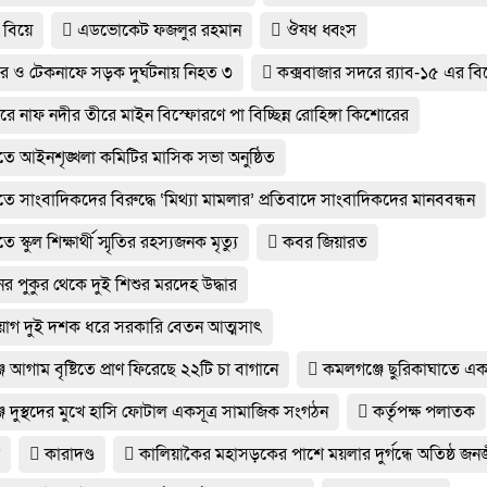
বিয়ে
এডভোকেট ফজলুর রহমান
ঔষধ ধ্বংস
র ও টেকনাফে সড়ক দুর্ঘটনায় নিহত ৩
কক্সবাজার সদরে র‍্যাব-১৫ এর ব
রে নাফ নদীর তীরে মাইন বিস্ফোরণে পা বিচ্ছিন্ন রোহিঙ্গা কিশোরের
তে আইনশৃঙ্খলা কমিটির মাসিক সভা অনুষ্ঠিত
ে সাংবাদিকদের বিরুদ্ধে ‘মিথ্যা মামলার’ প্রতিবাদে সাংবাদিকদের মানববন্ধন
ে স্কুল শিক্ষার্থী স্মৃতির রহস্যজনক মৃত্যু
কবর জিয়ারত
ের পুকুর থেকে দুই শিশুর মরদেহ উদ্ধার
োগ দুই দশক ধরে সরকারি বেতন আত্মসাৎ
 আগাম বৃষ্টিতে প্রাণ ফিরেছে ২২টি চা বাগানে
কমলগঞ্জে ছুরিকাঘাতে এক 
ে দুস্থদের মুখে হাসি ফোটাল একসূত্র সামাজিক সংগঠন
কর্তৃপক্ষ পলাতক
া
কারাদণ্ড
কালিয়াকৈর মহাসড়কের পাশে ময়লার দুর্গন্ধে অতিষ্ঠ জ