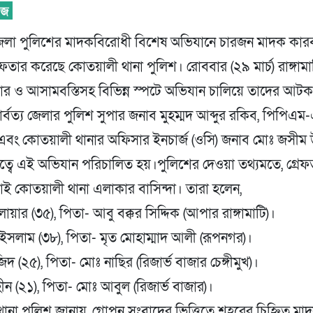
ি জেলা পুলিশের মাদকবিরোধী বিশেষ অভিযানে চারজন মাদক কার
েফতার করেছে কোতয়ালী থানা পুলিশ। রোববার (২৯ মার্চ) রাঙ্গাম
জার ও আসামবস্তিসহ বিভিন্ন স্পটে অভিযান চালিয়ে তাদের আটক
 পার্বত্য জেলার পুলিশ সুপার জনাব মুহম্মদ আব্দুর রকিব, পিপিএম
 এবং কোতয়ালী থানার অফিসার ইনচার্জ (ওসি) জনাব মোঃ জসীম উ
নেতৃত্বে এই অভিযান পরিচালিত হয়।​পুলিশের দেওয়া তথ্যমতে, গ্রে
সবাই কোতয়ালী থানা এলাকার বাসিন্দা। তারা হলেন,
োয়ার (৩৫), পিতা- আবু বক্কর সিদ্দিক (আপার রাঙ্গামাটি)।
 ইসলাম (৩৮), পিতা- মৃত মোহাম্মাদ আলী (রূপনগর)।
দ (২৫), পিতা- মোঃ নাছির (রিজার্ভ বাজার চেঙ্গীমুখ)।
ীন (২১), পিতা- মোঃ আবুল (রিজার্ভ বাজার)।
ানা পুলিশ জানায়, গোপন সংবাদের ভিত্তিতে শহরের চিহ্নিত মা