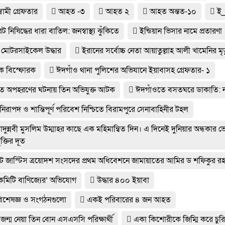
বামী গ্রেফতার
আহত -৩
আহত ২
আহত অন্তত-১০
ই_
ট নিষিদ্ধের ধারা বাতিল: জনস্বাস্থ্য ঝুঁকিতে
ইন্ডিয়ান ভিসার নামে প্রতারণা
 মোটরসাইকেল উদ্ধার
ইরানের সর্বোচ্চ নেতা আয়াতুল্লাহ আলী খামেনির মৃত
িক বিস্ফোরক
ঈদগাঁও থানা পুলিশের অভিযানে ইয়াবাসহ গ্রেফতার- ১
ে অপহরণের ঘটনায় তিন অভিযুক্ত আটক
ঈদগাঁওতে বসতঘরে ডাকাতি: 
 নিরাপদ ও শান্তিপূর্ণ পরিবেশ নিশ্চিতে বিরামপুরে সেনাবাহিনীর টহল
দুন্নবী মুসলিম উম্মাহর কাছে এক মহিমান্বিত দিন। এ দিনেই দুনিয়ার অন্ধকার 
ক্তির দূত
্ট জাস্টিস ত্রয়োদশ সংসদের প্রথম অধিবেশনে জামায়াতের আমির ড শফিকুর র
কমিটি বাণিজ্যের’ অভিযোগ
উদ্ধার ৪০০ ইয়াবা
 বিশেষজ্ঞ ও সংগঠনগুলো
একই পরিবারের ৪ জন আহত
জন্ম নেয়া তিন বোন এসএসসি পরিক্ষার্থী
একা কিশোরীকে জিম্মি করে চুরির