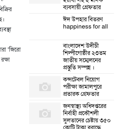
ব্যবসায়ী গ্রেফতার
ক্রির
ঈদ উপহার বিতরণ
ে।
happiness for all
যবস্থা
বাংলাদেশ উদীচী
তারা ‘জিরো
শিল্পীগোষ্ঠীর ২৩তম
জাতীয় সম্মেলনের
রক্ষা
প্রস্তুতি সম্পন্ন ।
কন্সটেবল নিয়োগ
পরীক্ষা জামালপুরে
প্রতারক গ্রেফতার
জনস্বাস্থ্য অধিদপ্তরের
নির্বাহী প্রকৌশলী
সুলতানের চেষ্টায় ৩৫০
কোটি টাকা বরাদ্ধে