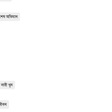
িশেষ অভিযান
নারী খুন
নজীবন