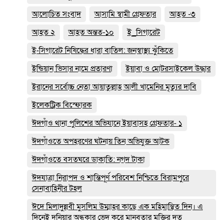
আলোচিত সংবাদ
আসামি স্বামী গ্রেফতার
আহত -৩
আহত ২
আহত অন্তত-১০
ই_সিগারেট
ই-সিগারেট নিষিদ্ধের ধারা বাতিল: জনস্বাস্থ্য ঝুঁকিতে
ইন্ডিয়ান ভিসার নামে প্রতারণা
ইয়াবা ও মোটরসাইকেল উদ্ধার
ইরানের সর্বোচ্চ নেতা আয়াতুল্লাহ আলী খামেনির মৃত্যুর দাবি
ইলেকট্রিক বিস্ফোরক
ঈদগাঁও থানা পুলিশের অভিযানে ইয়াবাসহ গ্রেফতার- ১
ঈদগাঁওতে অপহরণের ঘটনায় তিন অভিযুক্ত আটক
ঈদগাঁওতে বসতঘরে ডাকাতি: নগদ টাকা
ঈদযাত্রা নিরাপদ ও শান্তিপূর্ণ পরিবেশ নিশ্চিতে বিরামপুরে
সেনাবাহিনীর টহল
ঈদে মিলাদুন্নবী মুসলিম উম্মাহর কাছে এক মহিমান্বিত দিন। এ
দিনেই দুনিয়ার অন্ধকার ভেদ করে মানবতার মুক্তির দূত