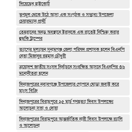
দিয়েছেন হাইকোর্ট
তৃণমূল থেকে উঠে আসা এক সংগঠক ও সম্ভাব্য উপজেলা
চেয়ারম্যান প্রার্থী
তেহরানের অনড় অবস্থানে ইরানকে এক রাতেই নিশ্চিহ্ন করার
হুমকি ট্রাম্পের
ত্যাগের মূল্যায়ন সুনামগঞ্জ জেলা পরিষদ প্রশাসক হলেন বিএনপি
নেতা মিজানুর রহমান চৌধুরী
ত্রয়োদশ জাতীয় সংসদ নির্বাচনে সংরক্ষিত আসনে বিএনপির ৩৬
মনোনীতরা হলেন
দিনাজপুরের নবাবগঞ্জে উপজেলার গোপনে ঘোড়া জবাই করে
মাংস বিক্রি
দিনাজপুরের ‎বিরামপুরে ২৫ মার্চ গণহত্যা দিবস উপলক্ষ্যে
আলোচনা সভা ও দোয়া
দিনাজপুরের বিরামপুরে আন্তর্জাতিক নারী দিবস উপলক্ষে র‍্যালি
ও আলোচনা