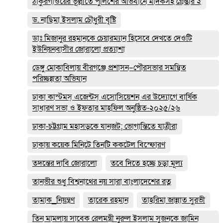
ঠাকুরগাঁওয়ের ভূল্লীতে পুলিশের অভিযানে মাদকসহ গ্রেপ্তার ২
ড. নাছিমা ইসলাম চৌধুরী বৃষ্টি
ডাঃ মিজানুর রহমানকে চেয়ারম্যান হিসেবে দেখতে দেওটি
ইউনিয়নবাসীর জোরালো প্রত্যাশা
ডেঙ্গু মোকাবিলায় বীরগঞ্জে প্রশাসন–পৌরসভার সমন্বিত
পরিচ্ছন্নতা অভিযান
ঢাকা কাস্টমস্ এজেন্টস্ এসোসিয়েশন এর উদ্যোগে বার্ষিক
সাধারণ সভা ও ইফতার মাহফিল অনুষ্ঠিত-২০২৫/২৬
ঢাকা-চট্টগ্রাম মহাসড়কে যানজট; ভোগান্তিতে যাত্রীরা
ঢাকায় কয়েক মিনিটে তিনটি ককটেল বিস্ফোরণ
তদন্তের দাবি জোরালো
তবে দিতে হচ্ছে চড়া মূল্য
তানভীর শুধু বিশ্বনাথের নয় সারা বাংলাদেশের রত্ন
তামাক_নিয়ন্ত্রণ
তারেক রহমান
তাহরিমা জান্নাত সুরভী
তিন মামলায় সাবেক রেলমন্ত্রী নুরুল ইসলাম সুজনকে জামিন