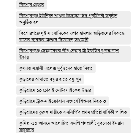
কিশোর গ্রেপ্তার
কিশোরগঞ্জ ইউনিয়ন শাখার উদ্যোগে ঈদ পুনর্মিলনী অনুষ্ঠান
অনুষ্ঠিত হল
কিশোরগঞ্জে দুই সাংবাদিকের ওপর হামলায় জড়িতদের বিরুদ্ধে
কঠোর ব্যবস্থার আশ্বাস দিয়েছেন তথ্যমন্ত্রী
কিশোরগঞ্জে স্বেচ্ছাসেবক লীগ নেতার স্ত্রী ইফতির ঝুলন্ত লাশ
উদ্ধার
কুখ্যাত সন্ত্রাসী এলেক্স দুর্বৃত্তদের হাতে নিহত
কুড়ালের আঘাতে বন্ধুর হাতে বন্ধু খুন
কুড়িগ্রামে ১০ চোরাই মোটরসাইকেল উদ্ধার
কুড়িগ্রামে ট্রাক-মাইক্রোবাস সংঘর্ষে শিশুসহ নিহত ৩
কুড়িগ্রামের ভুরুঙ্গামারীতে এনসিপি'র প্রথম প্রতিষ্ঠাবার্ষিকী পালিত
কুমিল্লা-১০ আসনে আলোচিত এমপি পদপ্রার্থী: যুবনেতা ইমরান
মজুমদার