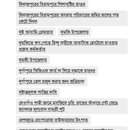
দিনাজপুরের বিরামপুরে শিলাবৃষ্টির তাণ্ডব
দিনাজপুরের বিরামপুরের অসহায় পরিবারের জমির ফলের গাছ
কেটে নিধন
দুই আসামি গ্রেফতার
দুমকি উপজেলায়
দুমকিতে ঋণ পেতে হিন্দু নারীকে আবাসিক হোটেলে যাওয়ার
প্রস্তাব কর্মকর্তার
দুমকী উপজেলায়
দুর্গাপুরে ভিজিএফ কার্ড না দিয়ে বৃদ্ধাকে মারধর
দূর্গাপুরে তেল মজুদ করার জন্য জড়িমানা
দৃষ্টান্তমূলক শাস্তির দাবি
দেওগাঁও শাহী জামে মসজিদে চুরি: রাতের আঁধারে গেট ভেঙে
ফ্যানসহ মূল্যবান সামগ্রী লুট
দেশজুড়ে বেপোরোয়া বাইকারদের উৎপাত