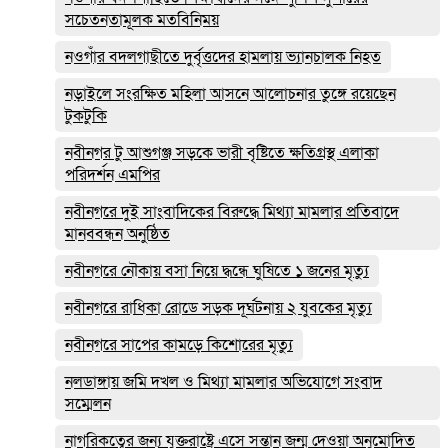
সচেতনতামূলক মতবিনিময়
নওগাঁর বদলগাছীতে দুর্বৃত্তদের হামলায় ভ্যানচালক নিহত
নড়াইলে সংরক্ষিত মহিলা আসনে আলোচনার তুঙ্গে রয়েছেন
টুকটুকি
নবীনগর টু আশুগঞ্জ সড়কে ভারী বৃষ্টিতে ক্ষতিগ্রস্থ এলাকা
পরিদর্শন এমপির
নবীনগরে দুই সাংবাদিকের বিরুদ্ধে মিথ্যা মামলার প্রতিবাদে
মানববন্ধন অনুষ্ঠিত
নবীনগরে নৌকায় বসা নিয়ে দ্ধন্ধে ঘুষিতে ১ জনের মৃত্যু
নবীনগরে রাধিকা রোডে সড়ক দূর্ঘটনায় ২ যুবকের মৃত্যু
নবীনগরে সাপের কামড়ে কিশোরের মৃত্যু
নলডাঙ্গায় জমি দখল ও মিথ্যা মামলার অভিযোগে সংবাদ
সম্মেলন
নাগরিকত্বের জন্য যুক্তরাষ্ট্রে এসে সন্তান জন্ম দেওয়া অনুমোদিত