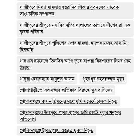
গাজীপুরে মিথ্যা মামলায় হয়রানির শিকার যুবদলের সাবেক
সাংগঠনিক সম্পাদক
গাজীপুরের শ্রীপুরে নব বিএনপির দালালের তান্ডবে দীশেহারা এক
কৃষক পরিবার
গাজীপুরের শ্রীপুরে পুলিশের ওপর হামলা: হ্যান্ডকাফসহ আসামি
ছিনতাই
গাবখান চ্যানেলে তিনদিন আগে ডুবে যাওয়া কিশোরের নিথর দেহ
উদ্ধার
গাবুরা চেয়ারম্যান মাছুদুল আলম
গৃহবধূর রহস্যজনক মৃত্যু
গোদাগাড়ীতে এএসআই লতিফার বিরুদ্ধে ঘুষ বাণিজ্যে
গোপালগঞ্জে বাস-নছিমনের মুখোমুখি সংঘর্ষে চালক নিহত
গোপালগঞ্জের উলপুরে পাকা ধানের জমি কেটে পুকুর খননের
অভিযোগ
গোবিন্দগঞ্জে ট্রাকচাপায় অজ্ঞাত যুবক নিহত