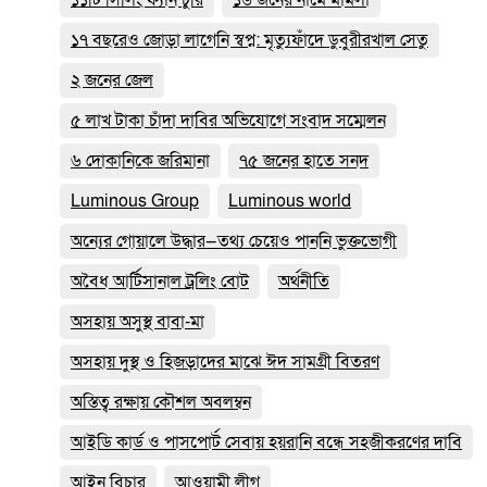
১৭ বছরেও জোড়া লাগেনি স্বপ্ন: মৃত্যুফাঁদে ডুবুরীরখাল সেতু
২ জনের জেল
৫ লাখ টাকা চাঁদা দাবির অভিযোগে সংবাদ সম্মেলন
৬ দোকানিকে জরিমানা
৭৫ জনের হাতে সনদ
Luminous Group
Luminous world
অন্যের গোয়ালে উদ্ধার—তথ্য চেয়েও পাননি ভুক্তভোগী
অবৈধ আর্টিসানাল ট্রলিং বোট
অর্থনীতি
অসহায় অসুস্থ বাবা-মা
অসহায় দুস্থ ও হিজড়াদের মাঝে ঈদ সামগ্রী বিতরণ
অস্তিত্ব রক্ষায় কৌশল অবলম্বন
আইডি কার্ড ও পাসপোর্ট সেবায় হয়রানি বন্ধে সহজীকরণের দাবি
আইন বিচার
আওয়ামী লীগ