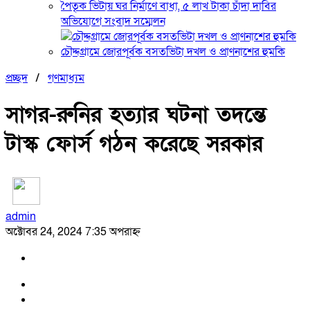
পৈতৃক ভিটায় ঘর নির্মাণে বাধা, ৫ লাখ টাকা চাঁদা দাবির
অভিযোগে সংবাদ সম্মেলন
চৌদ্দগ্রামে জোরপূর্বক বসতভিটা দখল ও প্রাণনাশের হুমকি
প্রচ্ছদ
/
গণমাধ্যম
সাগর-রুনির হত্যার ঘটনা তদন্তে
টাস্ক ফোর্স গঠন করেছে সরকার
admin
অক্টোবর 24, 2024 7:35 অপরাহ্ন