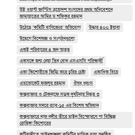
উই ওয়ান্ট জাস্টিস ত্রয়োদশ সংসদের প্রথম অধিবেশনে
জামায়াতের আমির ড শফিকুর রহমান
উঠেছে ‘কমিটি বাণিজ্যের’ অভিযোগ
উদ্ধার ৪০০ ইয়াবা
উদ্বেগে বিশেষজ্ঞ ও সংগঠনগুলো
একই পরিবারের ৪ জন আহত
একসঙ্গে জন্ম নেয়া তিন বোন এসএসসি পরিক্ষার্থী
একা কিশোরীকে জিম্মি করে চুরির চেষ্টা
একাধিক বিয়ে
এডভোকেট ফজলুর রহমান
ঔষধ ধ্বংস
কক্সবাজার ও টেকনাফে সড়ক দুর্ঘটনায় নিহত ৩
কক্সবাজার সদরে র‍্যাব-১৫ এর বিশেষ অভিযান
কক্সবাজারে নাফ নদীর তীরে মাইন বিস্ফোরণে পা বিচ্ছিন্ন
রোহিঙ্গা কিশোরের
কটিয়াদীতে আইনশৃঙ্খলা কমিটির মাসিক সভা অনুষ্ঠিত