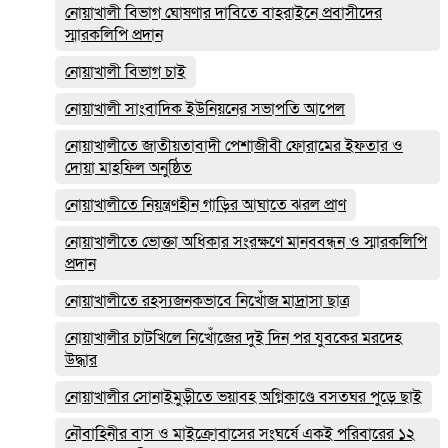
নোয়াখালী বিভাগ ঘোষণার দাবিতে বাহরাইনে প্রবাসীদের
স্মারকলিপি প্রদান
নোয়াখালী বিভাগ চাই
নোয়াখালী সাংবাদিক ইউনিয়নের সভাপতি আপেল
নোয়াখালীতে জাতীয়তাবাদী পেশাজীবী ফোরামের ইফতার ও
দোয়া মাহফিল অনুষ্ঠিত
নোয়াখালীতে নিয়ন্ত্রণহীন গাড়ির আঘাতে ঝরল প্রাণ
নোয়াখালীতে ভোক্তা অধিকার সংরক্ষণে মানববন্ধন ও স্মারকলিপি
প্রদান
নোয়াখালীতে রহস্যজনকভাবে নিখোঁজ মাদ্রাসা ছাত্র
নোয়াখালীর চাটখিলে নিখোঁজের দুই দিন পর যুবকের মরদেহ
উদ্ধার
নোয়াখালীর সোনাইমুড়ীতে ভয়াবহ অগ্নিকাণ্ডে বসতঘর পুড়ে ছাই
নৌবাহিনীর বাস ও মাইক্রোবাসের সংঘর্ষে একই পরিবারের ১২