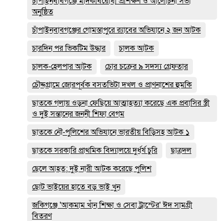
চাঁপাইনবাবগঞ্জে মাদকবিরোধী প্রশিক্ষণ ও আলোচনা সভা
অনুষ্ঠিত
চাঁপাইনবাবগঞ্জের গোমস্তাপুরে র‍্যাবের অভিযানে ২ জন আটক
চারদিন পর ভিকটিম উদ্ধার
চালক আটক
চালক-হেলপার আটক
চোর চক্রের ৯ সদস্য গ্রেফতার
চৌদ্দগ্রামে জোরপূর্বক বসতভিটা দখল ও প্রাণনাশের হুমকি
ছাতকে গলায় ওড়না ফেছিয়ে আত্মাহত্যা করেছে এক প্রবাসির স্ত্রী
ও দুই সন্তানের জননী শিফা বেগম
ছাতকে নৌ-পুলিশের অভিযানে ভারতীয় বিড়িসহ আটক ১
ছাতকে সরকারি প্রাথমিক বিদ্যালয়ে দুর্ধর্ষ চুরি
ছাত্রদল
ছেলে আহত; দুই নারী আটক করেছে পুলিশ
ছোট ভাইয়ের হাতে বড় ভাই খুন
জকিগঞ্জে 'আকমাম খাঁন শিক্ষা ও সেবা ট্রাস্টের' ঈদ সামগ্রী
বিতরণ