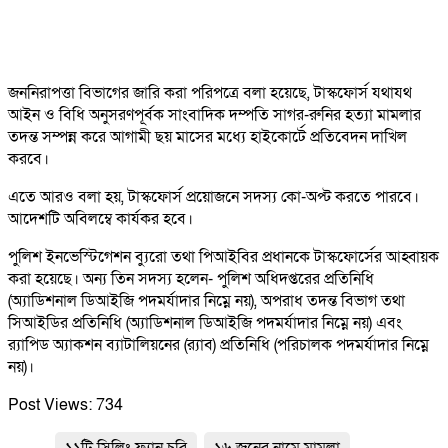
জননিরাপত্তা বিভাগের জারি করা পরিপত্রে বলা হয়েছে, টাস্কফোর্স যথাযথ
আইন ও বিধি অনুসরণপূর্বক সাংবাদিক দম্পতি সাগর-রুনির হত্যা মামলার
তদন্ত সম্পন্ন করে আগামী ছয় মাসের মধ্যে হাইকোর্টে প্রতিবেদন দাখিল
করবে।
এতে আরও বলা হয়, টাস্কফোর্স প্রয়োজনে সদস্য কো-অপ্ট করতে পারবে।
আদেশটি অবিলম্বে কার্যকর হবে।
পুলিশ ইনভেস্টিগেশন ব্যুরো তথা পিআইবির প্রধানকে টাস্কফোর্সের আহ্বায়ক
করা হয়েছে। অন্য তিন সদস্য হলেন- পুলিশ অধিদপ্তরের প্রতিনিধি
(অ্যাডিশনাল ডিআইজি পদমর্যাদার নিম্নে নয়), অপরাধ তদন্ত বিভাগ তথা
সিআইডির প্রতিনিধি (অ্যাডিশনাল ডিআইজি পদমর্যাদার নিম্নে নয়) এবং
র‌্যাপিড অ্যাকশন ব্যাটালিয়নের (র‌্যাব) প্রতিনিধি (পরিচালক পদমর্যাদার নিম্নে
নয়)।
Post Views:
734
১১টি সিলিং ফ্যান চুরি
১৬ জনের নামে মামলা