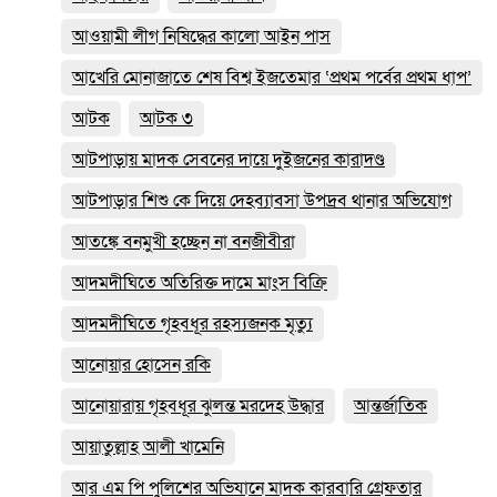
আওয়ামী লীগ নিষিদ্ধের কালো আইন পাস
আখেরি মোনাজাতে শেষ বিশ্ব ইজতেমার ‘প্রথম পর্বের প্রথম ধাপ’
আটক
আটক ৩
আটপাড়ায় মাদক সেবনের দায়ে দুইজনের কারাদণ্ড
আটপাড়ার শিশু কে দিয়ে দেহব্যাবসা উপদ্রব থানার অভিযোগ
আতঙ্কে বনমুখী হচ্ছেন না বনজীবীরা
আদমদীঘিতে অতিরিক্ত দামে মাংস বিক্রি
আদমদীঘিতে গৃহবধূর রহস্যজনক মৃত্যু
আনোয়ার হোসেন রকি
আনোয়ারায় গৃহবধূর ঝুলন্ত মরদেহ উদ্ধার
আন্তর্জাতিক
আয়াতুল্লাহ আলী খামেনি
আর এম পি পুলিশের অভিযানে মাদক কারবারি গ্রেফতার