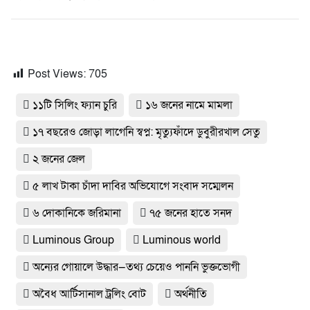
Post Views:
705
১১টি সিলিং ফ্যান চুরি
১৬ জনের নামে মামলা
১৭ বছরেও জোড়া লাগেনি স্বপ্ন: মৃত্যুফাঁদে ডুবুরীরখাল সেতু
২ জনের জেল
৫ লাখ টাকা চাঁদা দাবির অভিযোগে সংবাদ সম্মেলন
৬ দোকানিকে জরিমানা
৭৫ জনের হাতে সনদ
Luminous Group
Luminous world
অন্যের গোয়ালে উদ্ধার—তথ্য চেয়েও পাননি ভুক্তভোগী
অবৈধ আর্টিসানাল ট্রলিং বোট
অর্থনীতি