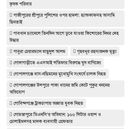
কৃষক পরিবার
গাজীপুরের শ্রীপুরে পুলিশের ওপর হামলা: হ্যান্ডকাফসহ আসামি
ছিনতাই
গাবখান চ্যানেলে তিনদিন আগে ডুবে যাওয়া কিশোরের নিথর দেহ
উদ্ধার
গাবুরা চেয়ারম্যান মাছুদুল আলম
গৃহবধূর রহস্যজনক মৃত্যু
গোদাগাড়ীতে এএসআই লতিফার বিরুদ্ধে ঘুষ বাণিজ্যে
গোপালগঞ্জে বাস-নছিমনের মুখোমুখি সংঘর্ষে চালক নিহত
গোপালগঞ্জের উলপুরে পাকা ধানের জমি কেটে পুকুর খননের
অভিযোগ
গোবিন্দগঞ্জে ট্রাকচাপায় অজ্ঞাত যুবক নিহত
গোমস্তাপুরে ডিএনসি’র অভিযান: ১০০ লিটার ওয়াশ ও
চোলাইমদসহ মাদক ব্যবসায়ী গ্রেফতার