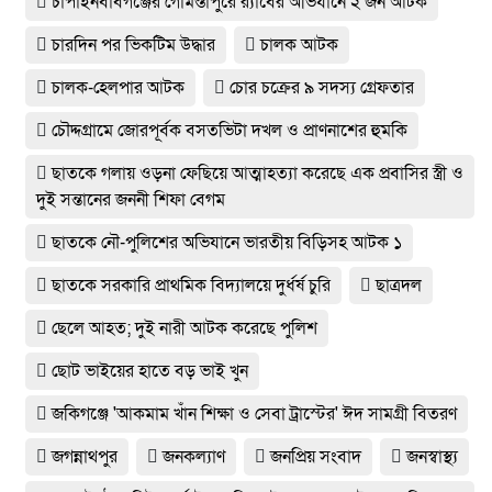
চাঁপাইনবাবগঞ্জের গোমস্তাপুরে র‍্যাবের অভিযানে ২ জন আটক
চারদিন পর ভিকটিম উদ্ধার
চালক আটক
চালক-হেলপার আটক
চোর চক্রের ৯ সদস্য গ্রেফতার
চৌদ্দগ্রামে জোরপূর্বক বসতভিটা দখল ও প্রাণনাশের হুমকি
ছাতকে গলায় ওড়না ফেছিয়ে আত্মাহত্যা করেছে এক প্রবাসির স্ত্রী ও
দুই সন্তানের জননী শিফা বেগম
ছাতকে নৌ-পুলিশের অভিযানে ভারতীয় বিড়িসহ আটক ১
ছাতকে সরকারি প্রাথমিক বিদ্যালয়ে দুর্ধর্ষ চুরি
ছাত্রদল
ছেলে আহত; দুই নারী আটক করেছে পুলিশ
ছোট ভাইয়ের হাতে বড় ভাই খুন
জকিগঞ্জে 'আকমাম খাঁন শিক্ষা ও সেবা ট্রাস্টের' ঈদ সামগ্রী বিতরণ
জগন্নাথপুর
জনকল্যাণ
জনপ্রিয় সংবাদ
জনস্বাস্থ্য