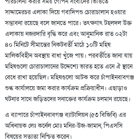
পরিচালনা করার সময় গোপন সংবাদের ভিত্তিতে
সাদ্দামেরচর এলাকা দিয়ে গবাদিপশু চোরাচালান হওয়ার
সম্ভাবনা রয়েছে বলে জানতে পারে। তৎক্ষণাৎ টহলদল উক্ত
এলাকায় নজরদারি বৃদ্ধি করে এবং আনুমানিক রাত ০২টা
৪০ মিনিটে সীমান্তের নিকটবর্তী মাঠে ১০টি মহিষ
মালিকবিহীন অবস্থায় বাধা খুঁজে পায়। পরবর্তীতে জানা যায়
মহিষগুলো চোরাচালানের উদ্দেশ্যে ভারত হতে এনে ঐ স্থানে
বেধে রাখা হয়েছিল। মহিষগুলো আটক করে চাঁপাইনবাবগঞ্জ
শুল্ক কার্যালয়ে জমা করার কার্যক্রম প্রক্রিয়াধীন। এছাড়াও
ঘটনার সাথে জড়িতদের সনাক্তের কার্যক্রম চলমান রয়েছে।
এ ব্যাপারে চাঁপাইনবাবগঞ্জ ব্যাটালিয়ন (৫৩ বিজিবি) এর
অধিনায়ক লেঃ কর্নেল মোঃ মনির-উজ-জামান, পিএসসি
বিষয়ের সত্যতা নিশ্চিত করেন।