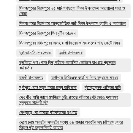
দিনাজপুরের ‎বিরামপুরে ২৫ মার্চ গণহত্যা দিবস উপলক্ষ্যে আলোচনা সভা ও
দোয়া
দিনাজপুরের বিরামপুরে আন্তর্জাতিক নারী দিবস উপলক্ষে র‍্যালি ও আলোচনা
দিনাজপুরের বিরামপুরে শিলাবৃষ্টির তাণ্ডব
দিনাজপুরের বিরামপুরের অসহায় পরিবারের জমির ফলের গাছ কেটে নিধন
দুই আসামি গ্রেফতার
দুমকি উপজেলায়
দুমকিতে ঋণ পেতে হিন্দু নারীকে আবাসিক হোটেলে যাওয়ার প্রস্তাব
কর্মকর্তার
দুমকী উপজেলায়
দুর্গাপুরে ভিজিএফ কার্ড না দিয়ে বৃদ্ধাকে মারধর
দূর্গাপুরে তেল মজুদ করার জন্য জড়িমানা
দৃষ্টান্তমূলক শাস্তির দাবি
দেওগাঁও শাহী জামে মসজিদে চুরি: রাতের আঁধারে গেট ভেঙে ফ্যানসহ
মূল্যবান সামগ্রী লুট
দেশজুড়ে বেপোরোয়া বাইকারদের উৎপাত
দেশে চরম অকটেন সংকটের মধ্যে ২৬ হাজার অকটেন সহ চট্টগ্রাম বন্দরে
ভিড়ল দুই জ্বালানিবাহী জাহাজ