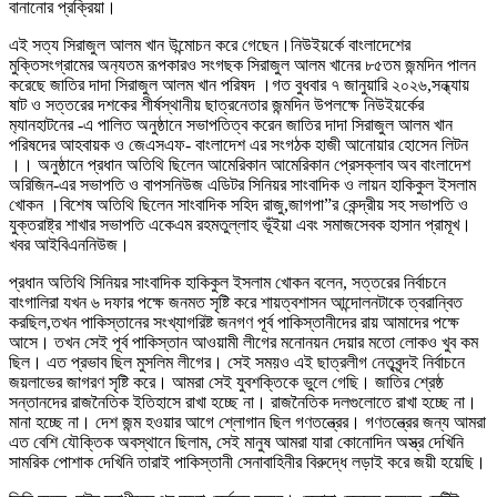
বানানোর প্রক্রিয়া।
এই সত্য সিরাজুল আলম খান উন্মোচন করে গেছেন।নিউইয়র্কে বাংলাদেশের
মুক্তিসংগ্রামের অন‍্যতম রূপকারও সংগছক সিরাজুল আলম খানের ৮৫তম জন্মদিন পালন
করেছে জাতির দাদা সিরাজুল আলম খান পরিষদ ।গত বুধবার ৭ জানুয়ারি ২০২৬,সন্ধ্যায়
ষাট ও সত্তরের দশকের শীর্ষস্থানীয় ছাত্রনেতার জন্মদিন উপলক্ষে নিউইয়র্কের
ম‍্যানহাটনের -এ পালিত অনুষ্ঠানে সভাপতিত্ব করেন জাতির দাদা সিরাজুল আলম খান
পরিষদের আহবায়ক ও জেএসএফ- বাংলাদেশ এর সংগঠক হাজী আনোয়ার হোসেন লিটন
।। অনুষ্ঠানে প্রধান অতিথি ছিলেন আমেরিকান আমেরিকান প্রেসক্লাব অব বাংলাদেশ
অরিজিন-এর সভাপতি ও বাপসনিউজ এডিটর সিনিয়র সাংবাদিক ও লায়ন হাকিকুল ইসলাম
খোকন ।বিশেষ অতিথি ছিলেন সাংবাদিক সহিদ রাজু,জাগপা”র কেন্দ্রীয় সহ সভাপতি ও
যুক্তরাষ্ট্র শাখার সভাপতি একেএম রহমতুল্লাহ ভূঁইয়া এবং সমাজসেবক হাসান প্রামূখ।
খবর আইবিএননিউজ।
প্রধান অতিথি সিনিয়র সাংবাদিক হাকিকুল ইসলাম খোকন বলেন, সত্তরের নির্বাচনে
বাংগালিরা যখন ৬ দফার পক্ষে জনমত সৃষ্টি করে শায়ত্বশাসন আন্দোলনটাকে ত্বরান্বিত
করছিল,তখন পাকিস্তানের সংখ্যাগরিষ্ট জনগণ পূর্ব পাকিস্তানীদের রায় আমাদের পক্ষে
আসে। তখন সেই পূর্ব পাকিস্তান আওয়ামী লীগের মনোনয়ন দেয়ার মতো লোকও খুব কম
ছিল। এত প্রভাব ছিল মুসলিম লীগের। সেই সময়ও এই ছাত্রলীগ নেতৃবৃন্দই নির্বাচনে
জয়লাভের জাগরণ সৃষ্টি করে। আমরা সেই যুবশক্তিকে ভুলে গেছি। জাতির শ্রেষ্ঠ
সন্তানদের রাজনৈতিক ইতিহাসে রাখা হচ্ছে না। রাজনৈতিক দলগুলোতে রাখা হচ্ছে না।
মানা হচ্ছে না। দেশ জন্ম হওয়ার আগে শ্লোগান ছিল গণতন্ত্রের। গণতন্ত্রের জন্য আমরা
এত বেশি যৌক্তিক অবস্থানে ছিলাম, সেই মানুষ আমরা যারা কোনোদিন অস্ত্র দেখিনি
সামরিক পোশাক দেখিনি তারাই পাকিস্তানী সেনাবাহিনীর বিরুদ্ধে লড়াই করে জয়ী হয়েছি।