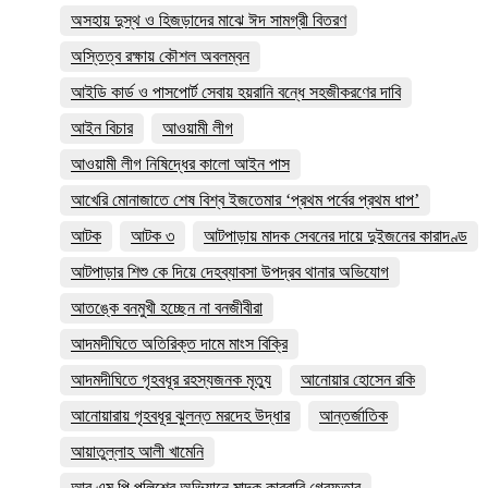
অসহায় দুস্থ ও হিজড়াদের মাঝে ঈদ সামগ্রী বিতরণ
অস্তিত্ব রক্ষায় কৌশল অবলম্বন
আইডি কার্ড ও পাসপোর্ট সেবায় হয়রানি বন্ধে সহজীকরণের দাবি
আইন বিচার
আওয়ামী লীগ
আওয়ামী লীগ নিষিদ্ধের কালো আইন পাস
আখেরি মোনাজাতে শেষ বিশ্ব ইজতেমার ‘প্রথম পর্বের প্রথম ধাপ’
আটক
আটক ৩
আটপাড়ায় মাদক সেবনের দায়ে দুইজনের কারাদণ্ড
আটপাড়ার শিশু কে দিয়ে দেহব্যাবসা উপদ্রব থানার অভিযোগ
আতঙ্কে বনমুখী হচ্ছেন না বনজীবীরা
আদমদীঘিতে অতিরিক্ত দামে মাংস বিক্রি
আদমদীঘিতে গৃহবধূর রহস্যজনক মৃত্যু
আনোয়ার হোসেন রকি
আনোয়ারায় গৃহবধূর ঝুলন্ত মরদেহ উদ্ধার
আন্তর্জাতিক
আয়াতুল্লাহ আলী খামেনি
আর এম পি পুলিশের অভিযানে মাদক কারবারি গ্রেফতার