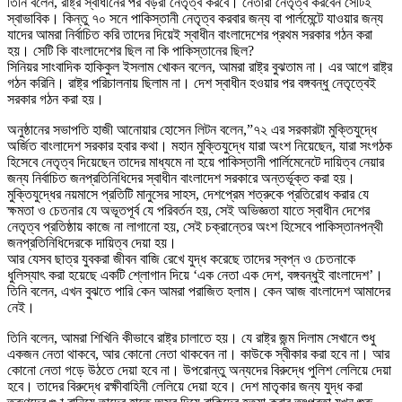
তিনি বলেন, রাষ্ট্র স্বাধীনের পর বড়রা নের্তৃত্ব করবে। নেতারা নেতৃত্ব করবেন সেটিই
স্বাভাবিক। কিন্তু ৭০ সনে পাকিস্তানী নেতৃত্ব করবার জন্য বা পার্লমেন্টে যাওয়ার জন্য
যাদের আমরা নির্বাচিত করি তাদের দিয়েই স্বাধীন বাংলাদেশের প্রথম সরকার গঠন করা
হয়। সেটি কি বাংলাদেশের ছিল না কি পাকিস্তানের ছিল?
সিনিয়র সাংবাদিক হাকিকুল ইসলাম খোকন বলেন, আমরা রাষ্ট্র বুঝতাম না। এর আগে রাষ্ট্র
গঠন করিনি। রাষ্ট্র পরিচালনায় ছিলাম না। দেশ স্বাধীন হওয়ার পর বঙ্গবন্ধু নেতৃত্বেই
সরকার গঠন করা হয়।
অনুষ্ঠানের সভাপতি হাজী আনোয়ার হোসেন লিটন বলেন,”৭২ এর সরকারটা মুক্তিযুদ্ধে
অর্জিত বাংলাদেশ সরকার হবার কথা। মহান মুক্তিযুদ্ধে যারা অংশ নিয়েছেন, যারা সংগঠক
হিসেবে নেতৃত্ব দিয়েছেন তাদের মাধ্যমে না হয়ে পাকিস্তানী পার্লিমেনেটে দায়িত্ব নেয়ার
জন্য নির্বাচিত জনপ্রতিনিধিদের স্বাধীন বাংলাদেশ সরকারে অন্তর্ভূক্ত করা হয়।
মুক্তিযুদ্ধের নয়মাসে প্রতিটি মানুসের সাহস, দেশপ্রেম শত্রুকে প্রতিরোধ করার যে
ক্ষমতা ও চেতনার যে অভূতপূর্ব যে পরিবর্তন হয়, সেই অভিজ্ঞতা যাতে স্বাধীন দেশের
নেতৃত্ব প্রতিষ্ঠায় কাজে না লাগানো হয়, সেই চক্রান্তের অংশ হিসেবে পাকিস্তানপন্থী
জনপ্রতিনিধিদেরকে দায়িত্ব দেয়া হয়।
আর যেসব ছাত্র যুবকরা জীবন বাজি রেখে যুদ্ধ করেছে তাদের স্বপ্ন ও চেতনাকে
ধুলিস্যাৎ করা হয়েছে একটি শ্লোগান দিয়ে ‘এক নেতা এক দেশ, বঙ্গবন্ধুই বাংলাদেশ’।
তিনি বলেন, এখন বুঝতে পারি কেন আমরা পরাজিত হলাম। কেন আজ বাংলাদেশ আমাদের
নেই।
তিনি বলেন, আমরা শিখিনি কীভাবে রাষ্ট্র চালাতে হয়। যে রাষ্ট্র জন্ম দিলাম সেখানে শুধু
একজন নেতা থাকবে, আর কোনো নেতা থাকবেন না। কাউকে স্বীকার করা হবে না। আর
কোনো নেতা গড়ে উঠতে দেয়া হবে না। উপরোন্তু অন্যদের বিরুদ্ধে পুলিশ লেলিয়ে দেয়া
হবে। তাদের বিরুদ্ধে রক্ষীবাহিনী লেলিয়ে দেয়া হবে। দেশ মাতৃকার জন্য যুদ্ধ করা