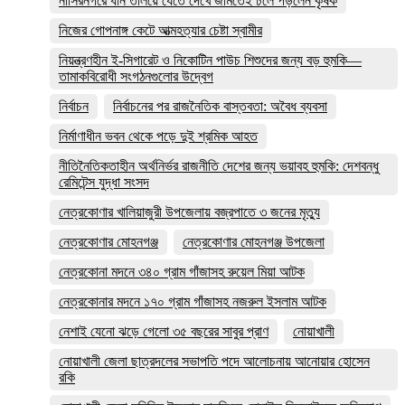
নাসিরনগরে ধান তলিয়ে যেতে দেখে জমিতেই ঢলে পড়লেন কৃষক
নিজের গোপনাঙ্গ কেটে আত্মহত্যার চেষ্টা স্বামীর
নিয়ন্ত্রণহীন ই-সিগারেট ও নিকোটিন পাউচ শিশুদের জন্য বড় হুমকি—
তামাকবিরোধী সংগঠনগুলোর উদ্বেগ
নির্বাচন
নির্বাচনের পর রাজনৈতিক বাস্তবতা: অবৈধ ব্যবসা
নির্মাণাধীন ভবন থেকে পড়ে দুই শ্রমিক আহত
নীতিনৈতিকতাহীন অর্থনির্ভর রাজনীতি দেশের জন্য ভয়াবহ হুমকি: দেশবন্ধু
রেমিটেন্স যুদ্ধা সংসদ
নেত্রকোণার খালিয়াজুরী উপজেলায় বজ্রপাতে ৩ জনের মৃত্যু
নেত্রকোণার মোহনগঞ্জ
নেত্রকোণার মোহনগঞ্জ উপজেলা
নেত্রকোনা মদনে ৩৪০ গ্রাম গাঁজাসহ রুয়েল মিয়া আটক
নেত্রকোনার মদনে ১৭০ গ্রাম গাঁজাসহ নজরুল ইসলাম আটক
নেশাই যেনো ঝড়ে গেলো ৩৫ বছরের সাবুর প্রাণ
নোয়াখালী
নোয়াখালী জেলা ছাত্রদলের সভাপতি পদে আলোচনায় আনোয়ার হোসেন
রকি