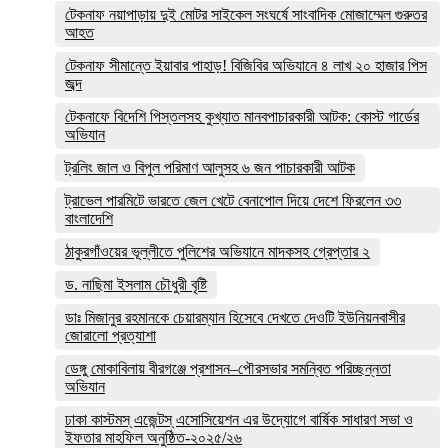
টেকনাফ নয়াপাড়ায় দুই মোটর সাইকেল সংঘর্ষে সাংবাদিক মোজাম্মেল গুরুতর
আহত
টেকনাফ সীমান্তে ইয়াবার পাহাড়! বিজিবির অভিযানে ৪ লাখ ২০ হাজার পিস
জব্দ
টেকনাফে বিদেশি পিস্তলসহ কুখ্যাত মানবপাচারকারী আটক: কোস্ট গার্ডের
অভিযান
ট্রলিং জাল ও বিপুল পরিমাণ আলুসহ ৬ জন পাচারকারী আটক
ট্রাভেল পারমিটে ভারতে জেল খেটে বেনাপোল দিয়ে দেশে ফিরলেন ৩৩
বাংলাদেশি
ঠাকুরগাঁওয়ের ভূল্লীতে পুলিশের অভিযানে মাদকসহ গ্রেপ্তার ২
ড. নাছিমা ইসলাম চৌধুরী বৃষ্টি
ডাঃ মিজানুর রহমানকে চেয়ারম্যান হিসেবে দেখতে দেওটি ইউনিয়নবাসীর
জোরালো প্রত্যাশা
ডেঙ্গু মোকাবিলায় বীরগঞ্জে প্রশাসন–পৌরসভার সমন্বিত পরিচ্ছন্নতা
অভিযান
ঢাকা কাস্টমস্ এজেন্টস্ এসোসিয়েশন এর উদ্যোগে বার্ষিক সাধারণ সভা ও
ইফতার মাহফিল অনুষ্ঠিত-২০২৫/২৬