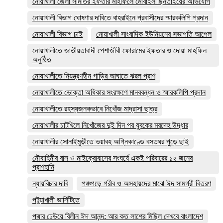
নোয়াখালী জেলা সমিতির ইফতার মাহফিলে মোবাইল ছিনতাইয়ের অভিযোগ
নোয়াখালী বিভাগ ঘোষণার দাবিতে বাহরাইনে প্রবাসীদের স্মারকলিপি প্রদান
নোয়াখালী বিভাগ চাই
নোয়াখালী সাংবাদিক ইউনিয়নের সভাপতি আপেল
নোয়াখালীতে জাতীয়তাবাদী পেশাজীবী ফোরামের ইফতার ও দোয়া মাহফিল
অনুষ্ঠিত
নোয়াখালীতে নিয়ন্ত্রণহীন গাড়ির আঘাতে ঝরল প্রাণ
নোয়াখালীতে ভোক্তা অধিকার সংরক্ষণে মানববন্ধন ও স্মারকলিপি প্রদান
নোয়াখালীতে রহস্যজনকভাবে নিখোঁজ মাদ্রাসা ছাত্র
নোয়াখালীর চাটখিলে নিখোঁজের দুই দিন পর যুবকের মরদেহ উদ্ধার
নোয়াখালীর সোনাইমুড়ীতে ভয়াবহ অগ্নিকাণ্ডে বসতঘর পুড়ে ছাই
নৌবাহিনীর বাস ও মাইক্রোবাসের সংঘর্ষে একই পরিবারের ১২ জনের
প্রাণহানি
ন্যায়বিচার দাবি
পঞ্চগড়ে গরীব ও অসহায়দের মাঝে ঈদ সামগ্রী বিতরণ
পটুয়াখালী ভার্সিটিতে
পদ্মার ঢেউয়ে বিলীন ঈদ আনন্দ: আর কত লাশের মিছিল দেখবে বাংলাদেশ