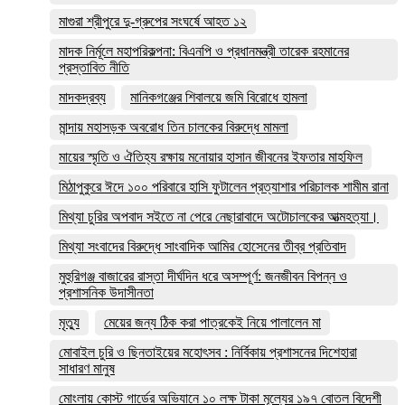
মাগুরা শ্রীপুরে দু-গ্রুপের সংঘর্ষে আহত ১২
মাদক নির্মূলে মহাপরিকল্পনা: বিএনপি ও প্রধানমন্ত্রী তারেক রহমানের
প্রস্তাবিত নীতি
মাদকদ্রব্য
মানিকগঞ্জের শিবালয়ে জমি বিরোধে হামলা
মান্দায় মহাসড়ক অবরোধ তিন চালকের বিরুদ্ধে মামলা
মায়ের স্মৃতি ও ঐতিহ্য রক্ষায় মনোয়ার হাসান জীবনের ইফতার মাহফিল
মিঠাপুকুরে ঈদে ১০০ পরিবারে হাসি ফুটালেন প্রত্যাশার পরিচালক শামীম রানা
মিথ্যা চুরির অপবাদ সইতে না পেরে নেছারাবাদে অটোচালকের আত্মহত্যা।
মিথ্যা সংবাদের বিরুদ্ধে সাংবাদিক আমির হোসেনের তীব্র প্রতিবাদ
মুহুরিগঞ্জ বাজারের রাস্তা দীর্ঘদিন ধরে অসম্পূর্ণ: জনজীবন বিপন্ন ও
প্রশাসনিক উদাসীনতা
মৃত্যু
মেয়ের জন্য ঠিক করা পাত্রকেই নিয়ে পালালেন মা
মোবাইল চুরি ও ছিনতাইয়ের মহোৎসব : নির্বিকায় প্রশাসনের দিশেহারা
সাধারণ মানুষ
মোংলায় কোস্ট গার্ডের অভিযানে ১০ লক্ষ টাকা মূল্যের ১৯৭ বোতল বিদেশী