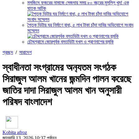
মসজিদে ফজরের নামাজে সেজদায় সময় ৮০ বছরের মুসল্লি খুম! এক
ঘাতক আটক
পৈতৃক ভিটায় ঘর নির্মাণে বাধা, ৫ লাখ টাকা চাঁদা দাবির অভিযোগে সংবাদ
সম্মেলন
চৌদ্দগ্রামে জোরপূর্বক বসতভিটা দখল ও প্রাণনাশের হুমকি
প্রচ্ছদ
/
সারাদেশ
স্বাধীনতা সংগ্রামের অন‍্যতম সংগঠক
সিরাজুল আলম খানের জন্মদিন পালন করেছে
জাতির দাদা সিরাজুল আলম খান অনুসারী
পরিষদ বাংলাদেশ
Kobita afroz
জানুয়ারি 13, 2026 10:37 পূর্বাহ্ন