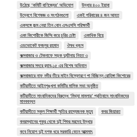
উঠেছে ‘কমিটি বাণিজ্যের’ অভিযোগ
উদ্ধার ৪০০ ইয়াবা
উদ্বেগে বিশেষজ্ঞ ও সংগঠনগুলো
একই পরিবারের ৪ জন আহত
একসঙ্গে জন্ম নেয়া তিন বোন এসএসসি পরিক্ষার্থী
একা কিশোরীকে জিম্মি করে চুরির চেষ্টা
একাধিক বিয়ে
এডভোকেট ফজলুর রহমান
ঔষধ ধ্বংস
কক্সবাজার ও টেকনাফে সড়ক দুর্ঘটনায় নিহত ৩
কক্সবাজার সদরে র‍্যাব-১৫ এর বিশেষ অভিযান
কক্সবাজারে নাফ নদীর তীরে মাইন বিস্ফোরণে পা বিচ্ছিন্ন রোহিঙ্গা কিশোরের
কটিয়াদীতে আইনশৃঙ্খলা কমিটির মাসিক সভা অনুষ্ঠিত
কটিয়াদীতে সাংবাদিকদের বিরুদ্ধে ‘মিথ্যা মামলার’ প্রতিবাদে সাংবাদিকদের
মানববন্ধন
কটিয়াদীতে স্কুল শিক্ষার্থী স্মৃতির রহস্যজনক মৃত্যু
কবর জিয়ারত
কবরস্থানের পুকুর থেকে দুই শিশুর মরদেহ উদ্ধার
কবে নিয়োগ দুই দশক ধরে সরকারি বেতন আত্মসাৎ