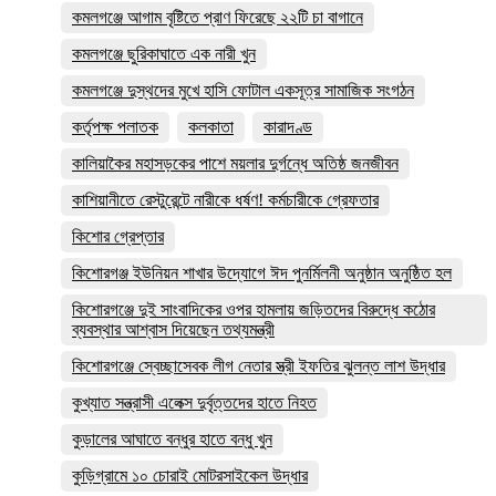
কমলগঞ্জে আগাম বৃষ্টিতে প্রাণ ফিরেছে ২২টি চা বাগানে
কমলগঞ্জে ছুরিকাঘাতে এক নারী খুন
কমলগঞ্জে দুস্থদের মুখে হাসি ফোটাল একসূত্র সামাজিক সংগঠন
কর্তৃপক্ষ পলাতক
কলকাতা
কারাদণ্ড
কালিয়াকৈর মহাসড়কের পাশে ময়লার দুর্গন্ধে অতিষ্ঠ জনজীবন
কাশিয়ানীতে রেস্টুরেন্টে নারীকে ধর্ষণ! কর্মচারীকে গ্রেফতার
কিশোর গ্রেপ্তার
কিশোরগঞ্জ ইউনিয়ন শাখার উদ্যোগে ঈদ পুনর্মিলনী অনুষ্ঠান অনুষ্ঠিত হল
কিশোরগঞ্জে দুই সাংবাদিকের ওপর হামলায় জড়িতদের বিরুদ্ধে কঠোর
ব্যবস্থার আশ্বাস দিয়েছেন তথ্যমন্ত্রী
কিশোরগঞ্জে স্বেচ্ছাসেবক লীগ নেতার স্ত্রী ইফতির ঝুলন্ত লাশ উদ্ধার
কুখ্যাত সন্ত্রাসী এলেক্স দুর্বৃত্তদের হাতে নিহত
কুড়ালের আঘাতে বন্ধুর হাতে বন্ধু খুন
কুড়িগ্রামে ১০ চোরাই মোটরসাইকেল উদ্ধার