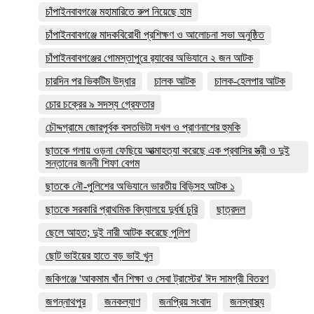
চাঁপাইনবাবগঞ্জে মহামারিতে রুপ নিয়েছে হাম
চাঁপাইনবাবগঞ্জে মাদকবিরোধী প্রশিক্ষণ ও আলোচনা সভা অনুষ্ঠিত
চাঁপাইনবাবগঞ্জের গোমস্তাপুরে র‍্যাবের অভিযানে ২ জন আটক
চারদিন পর ভিকটিম উদ্ধার
চালক আটক
চালক-হেলপার আটক
চোর চক্রের ৯ সদস্য গ্রেফতার
চৌদ্দগ্রামে জোরপূর্বক বসতভিটা দখল ও প্রাণনাশের হুমকি
ছাতকে গলায় ওড়না ফেছিয়ে আত্মাহত্যা করেছে এক প্রবাসির স্ত্রী ও দুই
সন্তানের জননী শিফা বেগম
ছাতকে নৌ-পুলিশের অভিযানে ভারতীয় বিড়িসহ আটক ১
ছাতকে সরকারি প্রাথমিক বিদ্যালয়ে দুর্ধর্ষ চুরি
ছাত্রদল
ছেলে আহত; দুই নারী আটক করেছে পুলিশ
ছোট ভাইয়ের হাতে বড় ভাই খুন
জকিগঞ্জে 'আকমাম খাঁন শিক্ষা ও সেবা ট্রাস্টের' ঈদ সামগ্রী বিতরণ
জগন্নাথপুর
জনকল্যাণ
জনপ্রিয় সংবাদ
জনস্বাস্থ্য