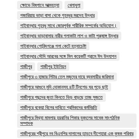
ক্ষোভে বিষপানে আত্মহত্যা
খেলাধুলা
গজারিয়ায় ভাড়া বাসা থেকে গৃহবধূর মরদেহ উদ্ধার
গাইবান্ধায় গৃহবধূ সাথে জোরপূর্বক শারীরিক সম্পর্কের অভিযোগ।
গাইবান্ধায় ভাড়াবাসায় নারীর গলাকাটা লাশ ও কাটা পুরুষাঙ্গ উদ্ধার
গাইবান্ধার গোবিন্দগঞ্জে গলা কেটে হত্যাচেষ্টা
গাইবান্ধার সৌদি আরবের সঙ্গে মিল কয়েকটি গ্রামে ঈদ উদযাপন
গাজীপুর
গাজীপুর ইউনিয়ন
গাজীপুরে ৩ হাজার লিটার তেল মজুদের দায়ে ব্যবসায়ীর জরিমানা
গাজীপুরে আগুনে মুদি দোকানসহ ৪টি টিনশেড ঘর পুড়ে ছাই
গাজীপুরে পছন্দের জুতা কিনতে ভিড় বাড়ছে তাজ সুজতে
গাজীপুরে বকেয়া বিলের দাবিতে শ্রমিকদের কর্মবিরতি
গাজীপুরে মিথ্যা মামলায় হয়রানির শিকার যুবদলের সাবেক সাংগঠনিক
সম্পাদক
গাজীপুরের শ্রীপুরে নব বিএনপির দালালের তান্ডবে দীশেহারা এক কৃষক পরিবার