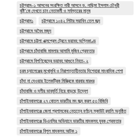
চট্টগ্রাম–১ আসনের সংরক্ষিত নারী আসনে ড. নাছিমা ইসলাম চৌধুরী
বৃষ্টি’কে দেখতে চান নেতাকর্মী ও সর্বস্তরের মানুষ
চট্টগ্রাম১
চট্টগ্রামে ১০৪২ লিটার সয়াবিন তেল জব্দ
চট্টগ্রামে অবৈধ মজুদ
চট্টগ্রামে চট্টলা এক্সপ্রেস ট্রেনে ভয়াবহ অগ্নিকাণ্ড
চট্টগ্রামে চাঁদাবাজি মামলার আসামি মুজিব গ্রেফতার
চট্টগ্রামে বিপণিকেন্দ্রে ভয়াবহ আগুনে নিহত- ২
চরম চ্যালেঞ্জের মুখোমুখি ও নিরাপত্তাহীনতায় দিশেহারা সাংবাদিক পেশা
চাঁদা না দেওয়ায় ইলেকট্রিক মিস্ত্রিকে বারবার মারধর
চাঁদাবাজি ও দলীয় ভাবমূর্তি নিয়ে বাড়ছে উদ্বেগ
চাঁপাইনবাবগঞ্জে ২৭ বোতল ভারতীয় মদ জব্দ করল ৫৩ বিজিবি
চাঁপাইনবাবগঞ্জে জেলা প্রশাসকের নেতৃত্বে বর্ণাঢ্য স্কাউট র‍্যালি অনুষ্ঠিত
চাঁপাইনবাবগঞ্জে ডিএনসির অভিযানে ভারতীয় মাদকসহ যুবক গ্রেফতার
চাঁপাইনবাবগঞ্জে বিপুল মাদকসহ আটক ১