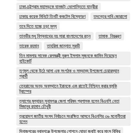
ঢাকা-চট্টগ্রাম মহাসড়কে যানজট; ভোগান্তিতে যাত্রীরা
ঢাকায় কয়েক মিনিটে তিনটি ককটেল বিস্ফোরণ
তদন্তের দাবি জোরালো
তবে দিতে হচ্ছে চড়া মূল্য
তানভীর শুধু বিশ্বনাথের নয় সারা বাংলাদেশের রত্ন
তামাক_নিয়ন্ত্রণ
তারেক রহমান
তাহরিমা জান্নাত সুরভী
তিন মামলায় সাবেক রেলমন্ত্রী নুরুল ইসলাম সুজনকে জামিন দিয়েছেন
হাইকোর্ট
তৃণমূল থেকে উঠে আসা এক সংগঠক ও সম্ভাব্য উপজেলা চেয়ারম্যান
প্রার্থী
তেহরানের অনড় অবস্থানে ইরানকে এক রাতেই নিশ্চিহ্ন করার হুমকি
ট্রাম্পের
ত্যাগের মূল্যায়ন সুনামগঞ্জ জেলা পরিষদ প্রশাসক হলেন বিএনপি নেতা
মিজানুর রহমান চৌধুরী
ত্রয়োদশ জাতীয় সংসদ নির্বাচনে সংরক্ষিত আসনে বিএনপির ৩৬ মনোনীতরা
হলেন
দিনাজপুরের নবাবগঞ্জে উপজেলার গোপনে ঘোড়া জবাই করে মাংস বিক্রি