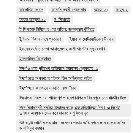
আলোচিত সংবাদ
আসামি স্বামী গ্রেফতার
আহত -৩
আহত ২
আহত অন্তত-১০
ই_সিগারেট
ই-সিগারেট নিষিদ্ধের ধারা বাতিল: জনস্বাস্থ্য ঝুঁকিতে
ইন্ডিয়ান ভিসার নামে প্রতারণা
ইয়াবা ও মোটরসাইকেল উদ্ধার
ইরানের সর্বোচ্চ নেতা আয়াতুল্লাহ আলী খামেনির মৃত্যুর দাবি
ইলেকট্রিক বিস্ফোরক
ঈদগাঁও থানা পুলিশের অভিযানে ইয়াবাসহ গ্রেফতার- ১
ঈদগাঁওতে অপহরণের ঘটনায় তিন অভিযুক্ত আটক
ঈদগাঁওতে বসতঘরে ডাকাতি: নগদ টাকা
ঈদযাত্রা নিরাপদ ও শান্তিপূর্ণ পরিবেশ নিশ্চিতে বিরামপুরে সেনাবাহিনীর টহল
ঈদে মিলাদুন্নবী মুসলিম উম্মাহর কাছে এক মহিমান্বিত দিন। এ দিনেই
দুনিয়ার অন্ধকার ভেদ করে মানবতার মুক্তির দূত
উই ওয়ান্ট জাস্টিস ত্রয়োদশ সংসদের প্রথম অধিবেশনে জামায়াতের আমির
ড শফিকুর রহমান