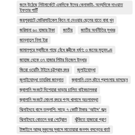
জমে উঠেছে নিউমার্কেটে একদিকে ঈদের কেনাকাটা- অন্যদিকে দাওয়াত
ইফতার পার্টি
জয়পুরহাটে মোটরসাইকেল কিনে না দেওয়ায় ছেলের হাতে বাবা খুন
জরিমানা ৬০ হাজার টাকা
জাতীয়
জাতীয় অর্থনীতির সুখবর
জান্নাতুল নিসা ইরা
জামালপুরে স্বামীকে গাছে বেঁধে স্ত্রীকে ধর্ষণ: ৩ জনের মৃত্যুদণ্ড
জাহাজ থেকে ৩৭ হাজার লিটার ডিজেল উদ্ধার
জিরো ওয়েটিং টাইমে চট্টগ্রাম বন্দর
জুলাইযোদ্ধা
জুলাইযোদ্ধা তাহরিমা জান্নাত
জ্বালানি তেল বন্টনে প্রশংসায় ভাসছেন
জ্বালানি সংকটে দিশেহারা ভাড়ায় চালিত বাইকচালকরা
জ্বালানি সংকটে মোংলা বন্দরে পণ্য খালাসে অচলাবস্থা
ঝিনাইদহে বাসে তল্লাশি: সাড়ে ৭ কোটি টাকার ‘আইস’ জব্দ
ঝিনাইদহে বোতলে ভরা পেট্রোল
ঝুঁকিতে হাজারো প্রাণ
টাঙ্গাইলে আম্র মুকুলের সুবাসে মাতোয়ারা জনপদ বসন্তের বার্তা