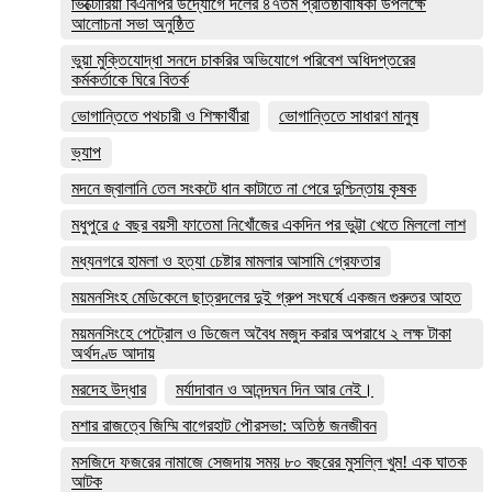
ভিক্টোরিয়া বিএনপির উদ্যোগে দলের ৪৭তম প্রতিষ্ঠাবার্ষিকী উপলক্ষে
আলোচনা সভা অনুষ্ঠিত
ভুয়া মুক্তিযোদ্ধা সনদে চাকরির অভিযোগে পরিবেশ অধিদপ্তরের
কর্মকর্তাকে ঘিরে বিতর্ক
ভোগান্তিতে পথচারী ও শিক্ষার্থীরা
ভোগান্তিতে সাধারণ মানুষ
ভ্যাপ
মদনে জ্বালানি তেল সংকটে ধান কাটাতে না পেরে দুশ্চিন্তায় কৃষক
মধুপুরে ৫ বছর বয়সী ফাতেমা নিখোঁজের একদিন পর ভুট্টা খেতে মিললো লাশ
মধ্যনগরে হামলা ও হত্যা চেষ্টার মামলার আসামি গ্রেফতার
ময়মনসিংহ মেডিকেলে ছাত্রদলের দুই গ্রুপ সংঘর্ষে একজন গুরুতর আহত
ময়মনসিংহে পেট্রোল ও ডিজেল অবৈধ মজুদ করার অপরাধে ২ লক্ষ টাকা
অর্থদণ্ড আদায়
মরদেহ উদ্ধার
মর্যাদাবান ও আনন্দঘন দিন আর নেই।
মশার রাজত্বে জিম্মি বাগেরহাট পৌরসভা: অতিষ্ঠ জনজীবন
মসজিদে ফজরের নামাজে সেজদায় সময় ৮০ বছরের মুসল্লি খুম! এক ঘাতক
আটক