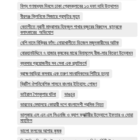
বিশ্ব গণমাধ্যম দিবসে ঢাকা প্রেসক্লাবের ১৩ দফা দাবি উত্থাপন
বীরগঞ্জ ক্লিনিকে সিজারে প্রসূতির মৃত্যু
বেতাগীতে নূরানী মাদ্রাসার হিফজুল শাখার হুজুরের বিরুদ্ধে ছাত্রকে
বলাৎকারের অভিযোগ
বেশি দামে বিক্রির ফাঁদ: নোয়াখালীতে ডিজেল মজুদকারীদের আটক
বোরহানউদ্দিনে ৭ হাজার কৃষকের মাঝে বিনামূল্যে বীজ-সার বিতরণ উদ্বোধন
ব্যবসার প্রয়োজনীয় সব সেবা এক প্ল্যাটফর্মে
ব্রাহ্মণবাড়িয়া কসবায় এক তরুণ সাংবাদিকদের পিটিয়ে হত্যা
ব্রিটিশ ঔপনিবেশিক শাসনে বাংলার ইতিহাস: শোষণ
ভাইরাল শৈলকুপার ঘটনা
ভাঙচুর
ভারতের মেঘালয়ে কোয়ারী দশে বাংলাদেশী শ্রমিক নিহত
ভালুকায় এস এন এস সিএনজি ও ব্যাগ ফ্যাক্টরীর উদ্যোগে ইফতার ও দোয়া
মাহফিল
ভালো ফলনের আশায় কৃষক