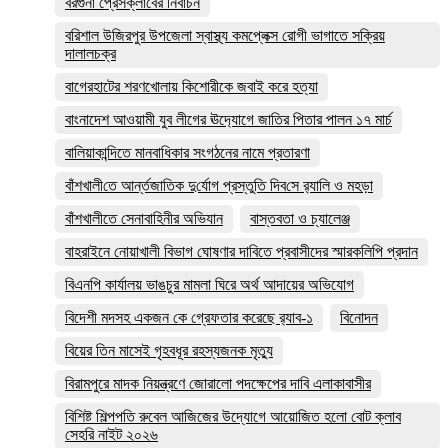
বরগুনা প্রেসক্লাবের নির্বাচন
বরিশাল উজিরপুর উপজেলা স্বাস্থ্য কমপ্লেক্স রোগী ভাগাতে সক্রিয়
দালালচক্র
বাগেরহাটের শরণখোলায় কিশোরীকে জবাই করে হত্যা
বাংনাদেশ আওয়ামী যুব লীগের ঊদ‍্যোগে জাতির পিতার পালন ১৭ মার্চ
বালিয়াকান্দিতে মানবাধিকার সংগঠনের নামে প্রতারণা
বাঁশখালী‌তে আর্ন্তজা‌তিক দু‌র্যোগ প্রস্তু‌তি দিব‌সে র‌্যালি ও মহড়া
বাঁশখালীতে সেনাবাহিনীর অভিযান
বাস্তবতা ও চ্যালেঞ্জ
বাহরাইনে নোয়াখালী বিভাগ ঘোষণার দাবিতে প্রবাসীদের স্মারকলিপি প্রদান
বিএনপি কার্যালয় ভাঙচুর মামলা ঘিরে অর্থ আদায়ের অভিযোগ
বিদেশী মদসহ একজন কে গ্রেফতার করেছে র‌্যাব-১
বিনোদন
বিয়ের তিন মাসেই গৃহবধূর রহস্যজনক মৃত্যু
বিরামপুরে মাদক নিয়ন্ত্রণে জোরালো পদক্ষেপের দাবি এলাকাবাসীর
বিশিষ্ট শিল্পপতি রুবেল আজিজের উদ্যোগে আয়োজিত হলো বোট ক্লাব
সেহরি নাইট ২০২৬