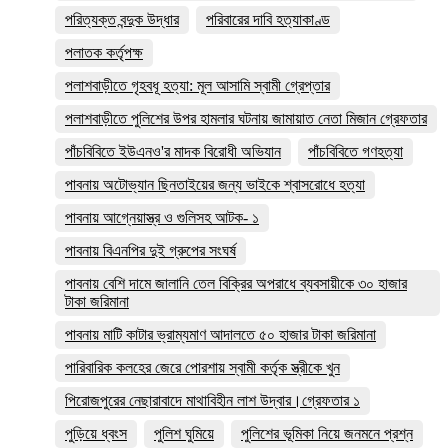
পরিত্যক্ত বন্দুক উদ্ধার
পরিবারের দাবি হত্যাকাণ্ড
পলাতক কর্তৃপক্ষ
পলাশবাড়ীতে গৃহবধূ হত্যা: মূল আসামি স্বামী গ্রেপ্তার
পলাশবাড়ীতে পুলিশের উপর হামলার ঘটনায় জামায়াত নেতা মিজান গ্রেফতার
পাঁচবিবিতে ইউএনও'র মাদক বিরোধী অভিযান
পাঁচবিবিতে গণহত্যা
পাবনায় অটোভ্যান ছিনতাইয়ের জন্য ভাইকে শ্বাসরোধে হত্যা
পাবনায় আগ্নেয়াস্ত্র ও গুলিসহ আটক- ১
পাবনায় বিএনপির দুই গ্রুপের সংঘর্ষ
পাবনায় বেশি দামে জালানি তেল বিক্রির অপরাধে ব্যবসায়ীকে ৩০ হাজার
টাকা জরিমানা
পাবনায় মাটি কাটার ভ্রাম্যমাণ আদালতে ৫০ হাজার টাকা জরিমানা
পারিবারিক কলহের জেরে পোরশায় স্বামী কর্তৃক স্ত্রীকে খুন
পিরোজপুরের নেছারাবাদে মাথাবিহীন লাশ উদ্বার।গ্রেফতার ১
পুড়িয়ে ধ্বংস
পুলিশ ঘুমিয়ে
পুলিশের ভূমিকা নিয়ে জনমনে প্রশ্ন