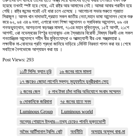
তরুণদের গু-া বানিয়ে তাদের হাতে অস্ত্র দিয়ে বাকিদের হত্যা করার তৎপরতা যখন শুরু
হয়েছে তখনই স্পষ্ট হয়ে গেছে, এই রাষ্ট্র আর আমাদের নেই। আমরা আবার পরাধীন হয়ে
গেছি। রাষ্ট্র জন্মের পরেই এই ধারা চলে এসেছে । আলোচনা সভার শুরুতে প্রয়াত
সিরাজুল। আলম খান দাদাভাই,প্রয়াত সকল জাতীয় নেতা,মহান ভাষা আন্দোলন থেকে শুরু
করে ৬২, ৬৪ এর ৬ দফা, এগারো দফা শিক্ষা আন্দোলন ও স্বাধিকার আন্দোলন, ৬৯ এর
গনঅভ্যুত্থান, আগড়তলা ষড়যন্ত্র মামলা, ৭১এর মহান মুক্তিযুদ্ধ, ১৫ই আগষ্ট, ২১শে
আগস্ট, ৩রা নভেম্বরের নিস্ঠুর হত্যাকান্ড এবং স্বৈরাচার বিরোধী ,বিষম‍্য বিরুধী এবং সকল
গনতান্ত্রিক আন্দোলনে শহীদ বীর মুক্তিযোদ্ধা ও আত্মত্যাগী বীর এবং সম্ভ্রমহারা ২
লক্ষাধীক মা-বোনদের প্রতি শ্রদ্ধা জানিয়ে দাড়িয়ে ১মিনিট নিরবতা পালন করা হয়।শেষে
সবাইকে নৈশভোজে আপ্যায়ন করা হয় ।
Post Views:
293
১১টি সিলিং ফ্যান চুরি
১৬ জনের নামে মামলা
১৭ বছরেও জোড়া লাগেনি স্বপ্ন: মৃত্যুফাঁদে ডুবুরীরখাল সেতু
২ জনের জেল
৫ লাখ টাকা চাঁদা দাবির অভিযোগে সংবাদ সম্মেলন
৬ দোকানিকে জরিমানা
৭৫ জনের হাতে সনদ
Luminous Group
Luminous world
অন্যের গোয়ালে উদ্ধার—তথ্য চেয়েও পাননি ভুক্তভোগী
অবৈধ আর্টিসানাল ট্রলিং বোট
অর্থনীতি
অসহায় অসুস্থ বাবা-মা