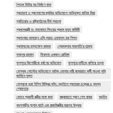
পৈতৃক ভিটায় ঘর নির্মাণে বাধা
প্রতারণা ও প্রাণনাশের হুমকির অভিযোগে অভিযুক্ত মানিক মিয়া
প্রতিরোধ ও রাষ্ট্রগঠনের দীর্ঘ পথচলা
প্রধানমন্ত্রী ড: মনমোহন সিংয়ের প্রথম মৃত্যু বার্ষিকী
প্রশংসায় ভাসছেন এসি ল্যান্ড এহসানুল হক শিপন
প্রশাসনের হস্তক্ষেপ কামনা
প্রেসক্লাব সভাপতি'র হামলা
ফজলুর রহমান
ফিরলনা একজন রোহিঙ্গা
ফুলপুরে কিশোরীকে ধর্ষণের অভিযোগ
ফুলপুরে দাদীকে কুপিয়ে হত্যা
ফেসবুক পোস্টের অভিযোগে আটক ভোলার নারী জামায়াত কর্মী সাওদা সুমি
জামিনে মুক্ত
ফেসবুকে ভুয়া ইলিশ বিক্রির ফাঁদ: নড়াইলে প্রতারক চক্রের ৪ সদস্য
গ্রেফতার
ফোনে প্রবাসী স্ত্রীর সঙ্গে কথা
বজ্রাঘাতে প্রাণ গেল বাবার
বড়দিন
বদলগাছীর শ্মশান ঘাটে এক রাজমিস্ত্রীর মরদেহ উদ্ধার