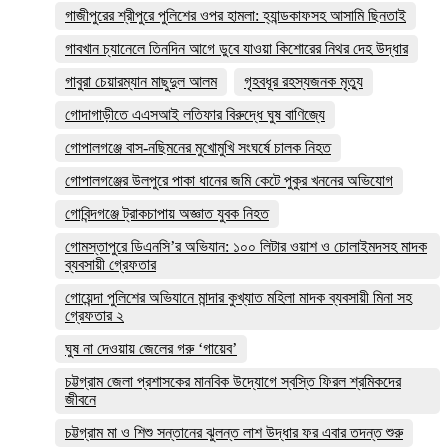
গাজীপুরের শ্রীপুরে পুলিশের ওপর হামলা: হ্যান্ডকাফসহ আসামি ছিনতাই
গাবখান চ্যানেলে তিনদিন আগে ডুবে যাওয়া কিশোরের নিথর দেহ উদ্ধার
গাবুরা চেয়ারম্যান মাছুদুল আলম
গৃহবধূর রহস্যজনক মৃত্যু
গোদাগাড়ীতে এএসআই লতিফার বিরুদ্ধে ঘুষ বাণিজ্যে
গোপালগঞ্জে বাস-নছিমনের মুখোমুখি সংঘর্ষে চালক নিহত
গোপালগঞ্জের উলপুরে পাকা ধানের জমি কেটে পুকুর খননের অভিযোগ
গোবিন্দগঞ্জে ট্রাকচাপায় অজ্ঞাত যুবক নিহত
গোমস্তাপুরে ডিএনসি’র অভিযান: ১০০ লিটার ওয়াশ ও চোলাইমদসহ মাদক
ব্যবসায়ী গ্রেফতার
গোয়েন্দা পুলিশের অভিযানে মান্দার কুখ্যাত মহিলা মাদক ব্যবসায়ী মিনা সহ
গ্রেফতার ২
ঘুষ না দেওয়ায় জেলের গরু ‘গায়েব’
চট্টগ্রাম জেলা প্রশাসকের মানবিক উদ্যোগে স্বস্তি ফিরল শ্রমিকদের
জীবনে
চট্টগ্রাম মা ও শিশু সন্তানের ঝুলন্ত লাশ উদ্ধার ফর এবার তদন্ত শুরু