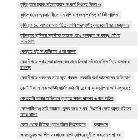
কুড়িগ্রামে ট্রাক-মাইক্রোবাস সংঘর্ষে শিশুসহ নিহত ৩
কুড়িগ্রামের ভুরুঙ্গামারীতে এনসিপি'র প্রথম প্রতিষ্ঠাবার্ষিকী পালিত
কুমিল্লা-১০ আসনে আলোচিত এমপি পদপ্রার্থী: যুবনেতা ইমরান মজুমদার
কুমিল্লার চান্দিনায় স্বামীকে আটকে রেখে গৃহবধূকে সংঘবদ্ধ ধর্ষণের
অভিযোগ
কেন্দুয়ায় দুই সাংবাদিকের ওপর হামলা
কেরানীগঞ্জে প্রাইভেট চালককের নামে মিথ্যা স্বীকারোক্তি নিয়ে এলাকায়
চাঞ্চল্য
কেরানীগঞ্জে শ্বশুরের নামে ভুয়া প্রকল্প: সরকারি অর্থ আত্মসাতের অভিযোগ
কোটি টাকা মালিক আউটসোর্সিং কর্মচারী দুর্যোগ ব্যবস্থাপনা অধিদপ্তরে :
কোতয়ালী থানার অভিযানে কুখ্যাত সজল দাশসহ ৬ জন আটক
কোম্পানীগঞ্জে মাটি কাটাকে কেন্দ্র করে সংঘর্ষ: বিএনপি নেতা আব্দুর রহিমের
ওপর হামলা
কোল থেকে ছিটকে প্রাণে বাঁচল শিশুসন্তান
ক্যাম্পাস
ক্ষমতাচ্যুত আ’লীগ সরকারের দাপট দেখিয়ে দূর্নীতি করতেন গলা ধরা