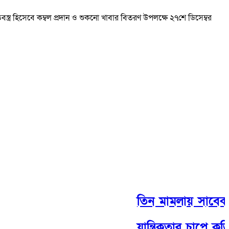
বস্ত্র হিসেবে কম্বল প্রদান ও শুকনো খাবার বিতরণ উপলক্ষে ২৭শে ডিসেম্বর
তিন মামলায় সাবেক রে
যান্ত্রিকতার চাপে কুড়ি