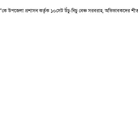
াল"কে উপজেলা প্রশাসন কর্তৃক ১০সেট উঁচু-নিচু বেঞ্চ সরবরাহ, অভিভাবকদের শীত