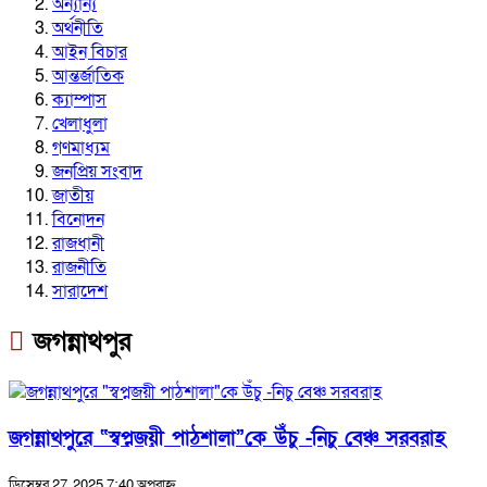
অন্যান্য
অর্থনীতি
আইন বিচার
আন্তর্জাতিক
ক্যাম্পাস
খেলাধুলা
গণমাধ্যম
জনপ্রিয় সংবাদ
জাতীয়
বিনোদন
রাজধানী
রাজনীতি
সারাদেশ
জগন্নাথপুর
জগন্নাথপুরে “স্বপ্নজয়ী পাঠশালা”কে উঁচু -নিচু বেঞ্চ সরবরাহ
ডিসেম্বর 27, 2025 7:40 অপরাহ্ন