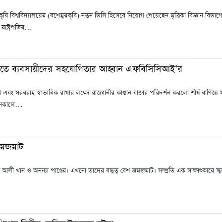
 কৃষি বিশ্ববিদ্যালয়ের (বশেমুরকৃবি) নতুন ভিসি হিসেবে নিয়োগ পেয়েছেন মৃত্তিকা বিজ্ঞান বিভাগের 
 রাষ্ট্রপতির…
াখতে ব্যবসায়ীদের সহযোগিতার আহ্বান এফবিসিসিআই’র
ণ এবং সরবরাহ স্বাভাবিক রাখার লক্ষ্যে রাজধানীর কাপ্তান বাজার পরিদর্শন করলো শীর্ষ বাণিজ্য সংগ
 সকালে…
 জমজমাট
 আলী খান ও অনন্যা পাণ্ডের। এখনো তাদের বন্ধুত্ব বেশ জমজমাট। সম্প্রতি এক সাক্ষাৎকারে 