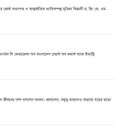
জ্যেষ্ঠ অধ্যাপক ও আন্তর্জাতিক খ্যাতিসম্পন্ন মৃত্তিকা বিজ্ঞানী ড. জি. কে. এম
ঠন দি ফেডারেশন অব বাংলাদেশ চেম্বার্স অব কমার্স অ্যান্ড ইন্ডাস্ট্রি
স্কুল জীবনের গল্প বললেন অনন্যা। জানালেন, বন্ধুত্ব থাকলেও সারাকে যমের মতো