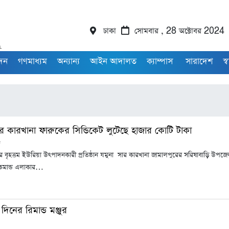
ঢাকা
সোমবার , 28 অক্টোবর 2024
াদন
গণমাধ্যম
অন্যান্য
আইন আদালত
ক্যাম্পাস
সারাদেশ
স্ব
র কারখানা ফারুকের সিন্ডিকেট লুটেছে হাজার কোটি টাকা
ন
 বৃহত্তম ইউরিয়া উৎপাদনকারী প্রতিষ্ঠান যমুনা সার কারখানা জামালপুরের সরিষাবাড়ি উপজেল
 কমান্ড এলাকার…
িনের রিমান্ড মঞ্জুর