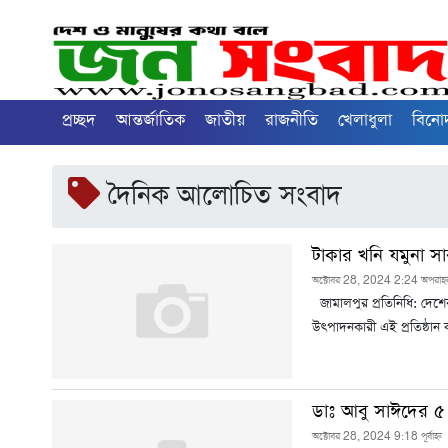
প্রচ্ছদ
আন্তর্জাতিক
জাতীয়
রাজনীতি
খেলাধুলা
বিনে
দৈনিক আলোচিত সংবাদ
টাকার খনি যমুনা সা
অক্টোবর 28, 2024 2:24 অপরাহ্
জামালপুর প্রতিনিধি: দেশের
উৎপাদনকারী এই প্রতিষ্ঠান
ডাঃ আবু সাঈদের ৫ দ
অক্টোবর 28, 2024 9:18 পূর্বাহ্ন