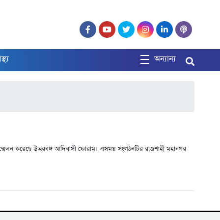
াস্থ্য
অন্যান্য
াদ সম্মেলন করেছে উত্তরবঙ্গ আদিবাসী ফোরাম। এসময় সংগঠনটির রাজশাহী মহানগর