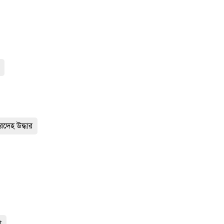
রদেহ উদ্ধার
া