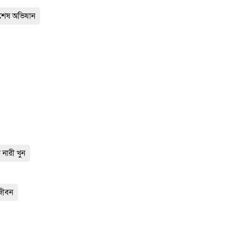
িশেষ অভিযান
নারী খুন
নজীবন