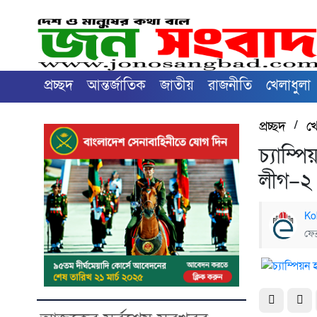
প্রচ্ছদ
আন্তর্জাতিক
জাতীয়
রাজনীতি
খেলাধুলা
প্রচ্ছদ
/
খ
চ্যাম্পি
লীগ–২ 
Ko
ফেব