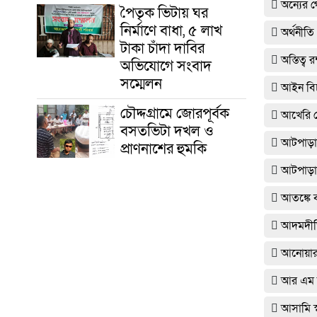
অন্যের 
পৈতৃক ভিটায় ঘর
নির্মাণে বাধা, ৫ লাখ
অর্থনীতি
টাকা চাঁদা দাবির
অস্তিত্ব
অভিযোগে সংবাদ
সম্মেলন
আইন বি
চৌদ্দগ্রামে জোরপূর্বক
আখেরি ম
বসতভিটা দখল ও
আটপাড়ায়
প্রাণনাশের হুমকি
আটপাড়া
আতঙ্কে ব
আদমদীঘি
আনোয়ারায়
আর এম প
আসামি স্