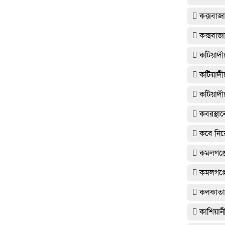
কক্সবাজা
কক্সবাজা
কটিয়াদী
কটিয়াদীত
কটিয়াদীত
কবরস্থান
কবে নিয়
কমলগঞ্জে
কমলগঞ্জ
কলকাত
কাশিয়ান