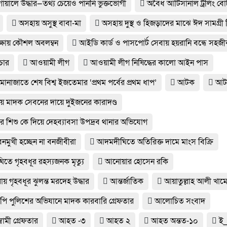
গোয়ালে উদ্ধার—তথ্য চেয়েও পাননি ভুক্তভোগী
অবৈধ আর্টিসানাল ট্রলিং ব
অসহায় অসুস্থ বাবা-মা
অসহায় দুস্থ ও হিজড়াদের মাঝে ঈদ সামগ্র
 রক্ষায় কৌশল অবলম্বন
আইডি কার্ড ও পাসপোর্ট সেবায় হয়রানি বন্ধে সহজ
চার
আওয়ামী লীগ
আওয়ামী লীগ নিষিদ্ধের কালো আইন পাস
োনাজাতে শেষ বিশ্ব ইজতেমার ‘প্রথম পর্বের প্রথম ধাপ’
আটক
আট
 মাদক সেবনের দায়ে দুইজনের কারাদণ্ড
র শিশু কে দিয়ে দেহব্যাবসা উপদ্রব থানার অভিযোগ
নমুখী হচ্ছেন না বনজীবীরা
আদমদীঘিতে অতিরিক্ত দামে মাংস বিক্রি
তে গৃহবধূর রহস্যজনক মৃত্যু
আনোয়ার হোসেন রকি
 গৃহবধূর ঝুলন্ত মরদেহ উদ্ধার
আন্তর্জাতিক
আয়াতুল্লাহ আলী খাম
ি পুলিশের অভিযানে মাদক কারবারি গ্রেফতার
আলোচিত সংবাদ
বামী গ্রেফতার
আহত -৩
আহত ২
আহত অন্তত-১০
ই_