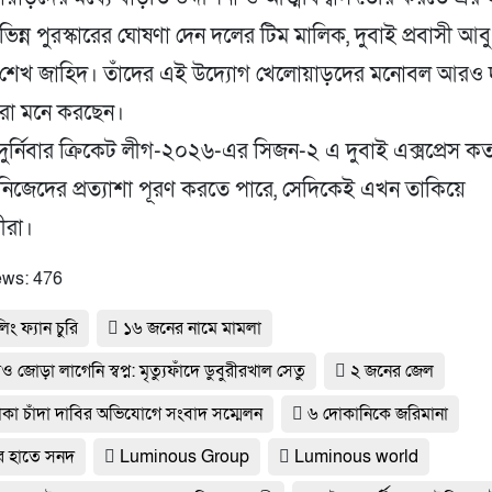
িন্ন পুরস্কারের ঘোষণা দেন দলের টিম মালিক, দুবাই প্রবাসী আব
শেখ জাহিদ। তাঁদের এই উদ্যোগ খেলোয়াড়দের মনোবল আরও 
ষ্টরা মনে করছেন।
ুর্নিবার ক্রিকেট লীগ-২০২৬-এর সিজন-২ এ দুবাই এক্সপ্রেস ক
িজেদের প্রত্যাশা পূরণ করতে পারে, সেদিকেই এখন তাকিয়ে
মীরা।
ews:
476
িং ফ্যান চুরি
১৬ জনের নামে মামলা
 জোড়া লাগেনি স্বপ্ন: মৃত্যুফাঁদে ডুবুরীরখাল সেতু
২ জনের জেল
াকা চাঁদা দাবির অভিযোগে সংবাদ সম্মেলন
৬ দোকানিকে জরিমানা
র হাতে সনদ
Luminous Group
Luminous world