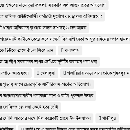
্জে শ্বশুরের নামে ভুয়া প্রকল্প: সরকারি অর্থ আত্মসাতের অভিযোগ
া মালিক আউটসোর্সিং কর্মচারী দুর্যোগ ব্যবস্থাপনা অধিদপ্তরে :
ী থানার অভিযানে কুখ্যাত সজল দাশসহ ৬ জন আটক
গঞ্জে মাটি কাটাকে কেন্দ্র করে সংঘর্ষ: বিএনপি নেতা আব্দুর রহিমের ওপর হামলা
 ছিটকে প্রাণে বাঁচল শিশুসন্তান
ক্যাম্পাস
্যুত আ’লীগ সরকারের দাপট দেখিয়ে দূর্নীতি করতেন গলা ধরা
িষপানে আত্মহত্যা
খেলাধুলা
গজারিয়ায় ভাড়া বাসা থেকে গৃহবধূর ম
ায় গৃহবধূ সাথে জোরপূর্বক শারীরিক সম্পর্কের অভিযোগ।
ায় ভাড়াবাসায় নারীর গলাকাটা লাশ ও কাটা পুরুষাঙ্গ উদ্ধার
ার গোবিন্দগঞ্জে গলা কেটে হত্যাচেষ্টা
ধার সৌদি আরবের সঙ্গে মিল কয়েকটি গ্রামে ঈদ উদযাপন
গাজীপুর
 ইউনিয়ন
গাজীপুরে ৩ হাজার লিটার তেল মজুদের দায়ে ব্যবসায়ীর জরিমান