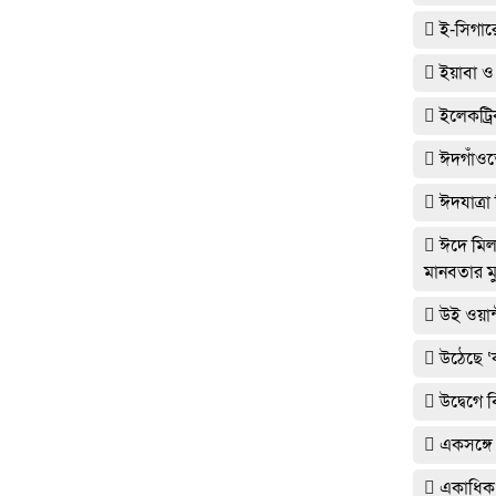
ই-সিগারে
ইয়াবা ও
ইলেকট্র
ঈদগাঁওত
ঈদযাত্রা
ঈদে মিলা
মানবতার মু
উই ওয়ান
উঠেছে ‘
উদ্বেগে
একসঙ্গে 
একাধিক 