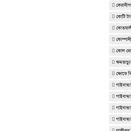
কেরানীগঞ
কোটি টাক
কোতয়াল
কোম্পানী
কোল থেকে
ক্ষমতাচ
ক্ষোভে ব
গাইবান্ধ
গাইবান্ধ
গাইবান্ধ
গাইবান্
গাজীপুর