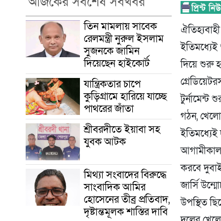
আজকের সর্বশেষ সবখবর
তিন মামলায় সাবেক
ঐতিহ্যবাহী
রেলমন্ত্রী নুরুল ইসলাম
ইতিমধ্যেই 
সুজনকে জামিন
দিয়েছেন হাইকোর্ট
দিয়ে শুরু 
গ্রেডিয়েটর
যান্ত্রিকতার চাপে
কুড়িগ্রামে হারিয়ে যাচ্ছে
টুর্নামেন্
পাথরের জাঁতা
গঠন, খেলোয়া
শ্রীবরদীতে ইয়াবা সহ
ইতিমধ্যেই
যুবক আটক
আগামীকাল ডা
করবে দুবাই
মিথ্যা সংবাদের বিরুদ্ধে
জার্সি উন্
সাংবাদিক আমির
হোসেনের তীব্র প্রতিবাদ,
উপস্থিত ছি
দৃষ্টান্তমূলক শাস্তির দাবি
দলের খেলো