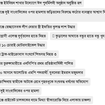
জ ইউনিয়ন শাখার উদ্যোগে ঈদ পুনর্মিলনী অনুষ্ঠান অনুষ্ঠিত হল
জে দুই সাংবাদিকের ওপর হামলায় জড়িতদের বিরুদ্ধে কঠোর ব্যবস্থার আশ্বাস দ
জে স্বেচ্ছাসেবক লীগ নেতার স্ত্রী ইফতির ঝুলন্ত লাশ উদ্ধার
ন্ত্রাসী এলেক্স দুর্বৃত্তদের হাতে নিহত
কুড়ালের আঘাতে বন্ধুর হাতে বন্ধু খুন
রামে ১০ চোরাই মোটরসাইকেল উদ্ধার
মে ট্রাক-মাইক্রোবাস সংঘর্ষে শিশুসহ নিহত ৩
ের ভুরুঙ্গামারীতে এনসিপি'র প্রথম প্রতিষ্ঠাবার্ষিকী পালিত
া-১০ আসনে আলোচিত এমপি পদপ্রার্থী: যুবনেতা ইমরান মজুমদার
র চান্দিনায় স্বামীকে আটকে রেখে গৃহবধূকে সংঘবদ্ধ ধর্ষণের অভিযোগ
ায় দুই সাংবাদিকের ওপর হামলা
্জে প্রাইভেট চালককের নামে মিথ্যা স্বীকারোক্তি নিয়ে এলাকায় চাঞ্চল্য