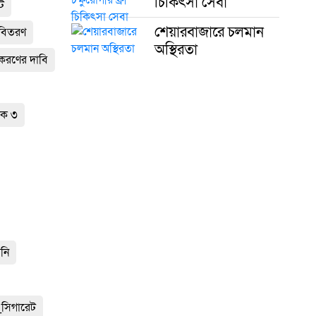
চিকিৎসা সেবা
োট
শেয়ারবাজারে চলমান
ী বিতরণ
অস্থিরতা
ীকরণের দাবি
ক ৩
েনি
সিগারেট