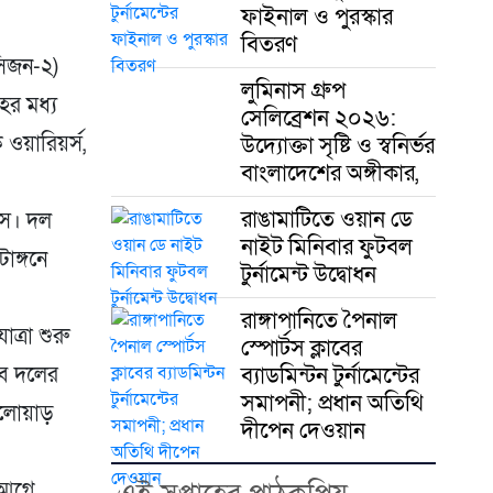
ফাইনাল ও পুরস্কার
বিতরণ
(সিজন-২)
লুমিনাস গ্রুপ
ের মধ্য
সেলিব্রেশন ২০২৬:
উদ্যোক্তা সৃষ্টি ও স্বনির্ভর
 ওয়ারিয়র্স,
বাংলাদেশের অঙ্গীকার,
রাঙামাটিতে ওয়ান ডে
রেস। দল
নাইট মিনিবার ফুটবল
াঙ্গনে
টুর্নামেন্ট উদ্বোধন
রাঙ্গাপানিতে পৈনাল
ত্রা শুরু
স্পোর্টস ক্লাবের
ব্যাডমিন্টন টুর্নামেন্টের
বে দলের
সমাপনী; প্রধান অতিথি
খেলোয়াড়
দীপেন দেওয়ান
 আগে