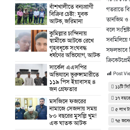
বাঁশখালীতে বন্যপ্রাণী
গতরাতে বিভ
বিক্রির চেষ্টা: যুবক
তানজিম ও 
আটক, জরিমানা
বলে সংশ্লি
কুমিল্লার চান্দিনায়
সবমিলিয়ে দ
স্বামীকে আটকে রেখে
গৃহবধূকে সংঘবদ্ধ
সফলভাবে ন
ধর্ষণের অভিযোগ, আটক
ক্রিকেটপ্রে
সার্কেল এএসপির
অভিযানে ভূরুঙ্গামারীতে
Post Vi
১১৯ পিস ইয়াবাসহ ৪
১১টি সিল
জন গ্রেফতার
১৭ বছরেও
মসজিদে ফজরের
নামাজে সেজদায় সময়
৫ লাখ ট
৮০ বছরের মুসল্লি খুম!
৭৫ জনে
এক ঘাতক আটক