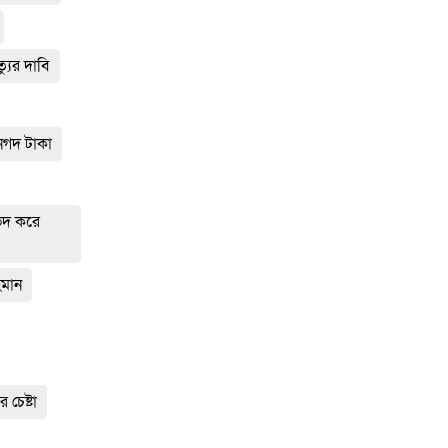
্যুর দাবি
নগদ টাকা
ভেদ করে
হমান
 চেষ্টা