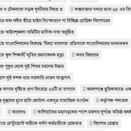
র ও টেকনাফে সড়ক দুর্ঘটনায় নিহত ৩
কক্সবাজার সদরে র‍্যাব-১৫ এর ব
রে নাফ নদীর তীরে মাইন বিস্ফোরণে পা বিচ্ছিন্ন রোহিঙ্গা কিশোরের
তে আইনশৃঙ্খলা কমিটির মাসিক সভা অনুষ্ঠিত
ে সাংবাদিকদের বিরুদ্ধে ‘মিথ্যা মামলার’ প্রতিবাদে সাংবাদিকদের মানববন্ধন
ে স্কুল শিক্ষার্থী স্মৃতির রহস্যজনক মৃত্যু
কবর জিয়ারত
ের পুকুর থেকে দুই শিশুর মরদেহ উদ্ধার
োগ দুই দশক ধরে সরকারি বেতন আত্মসাৎ
 আগাম বৃষ্টিতে প্রাণ ফিরেছে ২২টি চা বাগানে
কমলগঞ্জে ছুরিকাঘাতে এক 
ে দুস্থদের মুখে হাসি ফোটাল একসূত্র সামাজিক সংগঠন
কর্তৃপক্ষ পলাতক
া
কারাদণ্ড
কালিয়াকৈর মহাসড়কের পাশে ময়লার দুর্গন্ধে অতিষ্ঠ জ
ীতে রেস্টুরেন্টে নারীকে ধর্ষণ! কর্মচারীকে গ্রেফতার
কিশোর গ্রেপ্তার