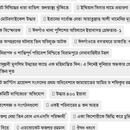
ট নিষিদ্ধের ধারা বাতিল: জনস্বাস্থ্য ঝুঁকিতে
ইন্ডিয়ান ভিসার নামে প্রতারণা
 মোটরসাইকেল উদ্ধার
ইরানের সর্বোচ্চ নেতা আয়াতুল্লাহ আলী খামেনির মৃত
িক বিস্ফোরক
ঈদগাঁও থানা পুলিশের অভিযানে ইয়াবাসহ গ্রেফতার- ১
ে অপহরণের ঘটনায় তিন অভিযুক্ত আটক
ঈদগাঁওতে বসতঘরে ডাকাতি: 
 নিরাপদ ও শান্তিপূর্ণ পরিবেশ নিশ্চিতে বিরামপুরে সেনাবাহিনীর টহল
দুন্নবী মুসলিম উম্মাহর কাছে এক মহিমান্বিত দিন। এ দিনেই দুনিয়ার অন্ধকার 
ক্তির দূত
্ট জাস্টিস ত্রয়োদশ সংসদের প্রথম অধিবেশনে জামায়াতের আমির ড শফিকুর র
কমিটি বাণিজ্যের’ অভিযোগ
উদ্ধার ৪০০ ইয়াবা
 বিশেষজ্ঞ ও সংগঠনগুলো
একই পরিবারের ৪ জন আহত
জন্ম নেয়া তিন বোন এসএসসি পরিক্ষার্থী
একা কিশোরীকে জিম্মি করে চুরির
বিয়ে
এডভোকেট ফজলুর রহমান
ঔষধ ধ্বংস