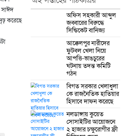
এই সপ্তাহের পাঠকপ্রিয়
ু সাঈদ
অফিস সহকারী আব্দুল
দৃঢ় করেছে
জব্বারের বিরুদ্ধে
সিন্ডিকেট বানিজ্য
তটা
আক্কেলপুর নারীদের
ফুটবল খেলা নিয়ে
আপত্তি-ভাঙচুরের
ঘটনায় তদন্ত কমিটি
গঠন
বিগত সরকার খেলাধুলা
কে রাজনৈতিক হাতিয়ার
হিসাবে দাফন করেছে
নলডাঙ্গায় কুয়েত
সোসাইটির আয়োজনে
২ হাজার চক্ষুরোগীর ফ্রী