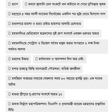
ভ্যাপ
মদনে জ্বালানি তেল সংকটে ধান কাটাতে না পেরে দুশ্চিন্তায় কৃষক
মধুপুরে ৫ বছর বয়সী ফাতেমা নিখোঁজের একদিন পর ভুট্টা খেতে মিললো লাশ
মধ্যনগরে হামলা ও হত্যা চেষ্টার মামলার আসামি গ্রেফতার
ময়মনসিংহ মেডিকেলে ছাত্রদলের দুই গ্রুপ সংঘর্ষে একজন গুরুতর আহত
ময়মনসিংহে পেট্রোল ও ডিজেল অবৈধ মজুদ করার অপরাধে ২ লক্ষ টাকা
অর্থদণ্ড আদায়
মরদেহ উদ্ধার
মর্যাদাবান ও আনন্দঘন দিন আর নেই।
মশার রাজত্বে জিম্মি বাগেরহাট পৌরসভা: অতিষ্ঠ জনজীবন
মসজিদে ফজরের নামাজে সেজদায় সময় ৮০ বছরের মুসল্লি খুম! এক ঘাতক
আটক
মাগুরা শ্রীপুরে দু-গ্রুপের সংঘর্ষে আহত ১২
মাদক নির্মূলে মহাপরিকল্পনা: বিএনপি ও প্রধানমন্ত্রী তারেক রহমানের প্রস্তাবিত
নীতি