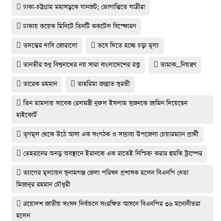
ঢাকা-চট্টগ্রাম মহাসড়কে যানজট; ভোগান্তিতে যাত্রীরা
ঢাকায় কয়েক মিনিটে তিনটি ককটেল বিস্ফোরণ
তদন্তের দাবি জোরালো
তবে দিতে হচ্ছে চড়া মূল্য
তানভীর শুধু বিশ্বনাথের নয় সারা বাংলাদেশের রত্ন
তামাক_নিয়ন্ত্রণ
তারেক রহমান
তাহরিমা জান্নাত সুরভী
তিন মামলায় সাবেক রেলমন্ত্রী নুরুল ইসলাম সুজনকে জামিন দিয়েছেন
হাইকোর্ট
তৃণমূল থেকে উঠে আসা এক সংগঠক ও সম্ভাব্য উপজেলা চেয়ারম্যান প্রার্থী
তেহরানের অনড় অবস্থানে ইরানকে এক রাতেই নিশ্চিহ্ন করার হুমকি ট্রাম্পের
ত্যাগের মূল্যায়ন সুনামগঞ্জ জেলা পরিষদ প্রশাসক হলেন বিএনপি নেতা
মিজানুর রহমান চৌধুরী
ত্রয়োদশ জাতীয় সংসদ নির্বাচনে সংরক্ষিত আসনে বিএনপির ৩৬ মনোনীতরা
হলেন