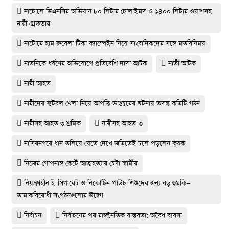
নাচোলে ডিএনসির অভিযান ৮০ লিটার চোলাইমদ ও ১৪০০ লিটার ওয়াশসহ
নারী গ্রেফতার
নাটোরে হাম রুবেলা টিকা ক্যাম্পেইন নিয়ে সাংবাদিকদের সঙ্গে মতবিনিময়
নাতনিকে ধর্ষণের অভিযোগে প্রতিবেশি দাদা আটক
নাতী আটক
নারী আহত
নারীদের ফুটবল খেলা নিয়ে আপত্তি-ভাঙচুরের ঘটনায় তদন্ত কমিটি গঠন
নারীসহ আহত ৩ শ্রমিক
নারীসহ আহত-৩
নাসিরনগরে ধান তলিয়ে যেতে দেখে জমিতেই ঢলে পড়লেন কৃষক
নিজের গোপনাঙ্গ কেটে আত্মহত্যার চেষ্টা স্বামীর
নিয়ন্ত্রণহীন ই-সিগারেট ও নিকোটিন পাউচ শিশুদের জন্য বড় হুমকি—
তামাকবিরোধী সংগঠনগুলোর উদ্বেগ
নির্বাচন
নির্বাচনের পর রাজনৈতিক বাস্তবতা: অবৈধ ব্যবসা