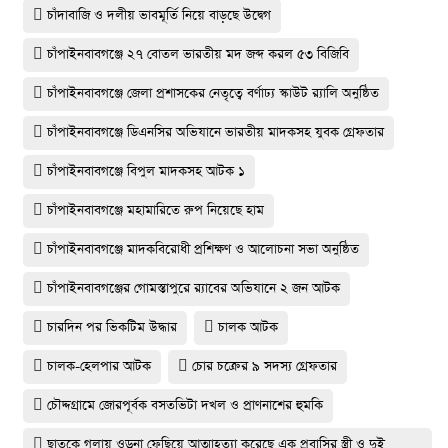
চাঁদাবাজি ও দলীয় ভাবমূর্তি নিয়ে বাড়ছে উদ্বেগ
চাঁপাইনবাবগঞ্জে ২৭ বোতল ভারতীয় মদ জব্দ করল ৫৩ বিজিবি
চাঁপাইনবাবগঞ্জে জেলা প্রশাসকের নেতৃত্বে বর্ণাঢ্য স্কাউট র‍্যালি অনুষ্ঠিত
চাঁপাইনবাবগঞ্জে ডিএনসির অভিযানে ভারতীয় মাদকসহ যুবক গ্রেফতার
চাঁপাইনবাবগঞ্জে বিপুল মাদকসহ আটক ১
চাঁপাইনবাবগঞ্জে মহামারিতে রুপ নিয়েছে হাম
চাঁপাইনবাবগঞ্জে মাদকবিরোধী প্রশিক্ষণ ও আলোচনা সভা অনুষ্ঠিত
চাঁপাইনবাবগঞ্জের গোমস্তাপুরে র‍্যাবের অভিযানে ২ জন আটক
চারদিন পর ভিকটিম উদ্ধার
চালক আটক
চালক-হেলপার আটক
চোর চক্রের ৯ সদস্য গ্রেফতার
চৌদ্দগ্রামে জোরপূর্বক বসতভিটা দখল ও প্রাণনাশের হুমকি
ছাতকে গলায় ওড়না ফেছিয়ে আত্মাহত্যা করেছে এক প্রবাসির স্ত্রী ও দুই