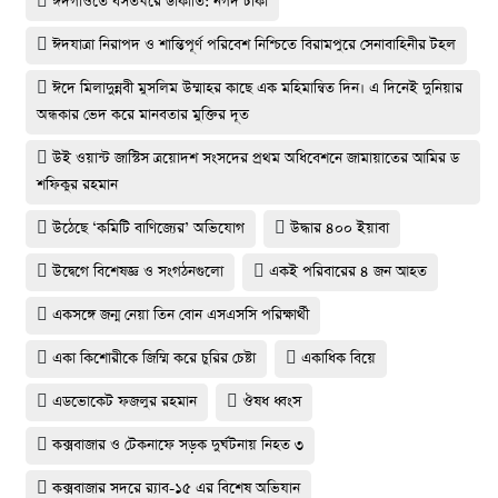
ঈদগাঁওতে বসতঘরে ডাকাতি: নগদ টাকা
ঈদযাত্রা নিরাপদ ও শান্তিপূর্ণ পরিবেশ নিশ্চিতে বিরামপুরে সেনাবাহিনীর টহল
ঈদে মিলাদুন্নবী মুসলিম উম্মাহর কাছে এক মহিমান্বিত দিন। এ দিনেই দুনিয়ার
অন্ধকার ভেদ করে মানবতার মুক্তির দূত
উই ওয়ান্ট জাস্টিস ত্রয়োদশ সংসদের প্রথম অধিবেশনে জামায়াতের আমির ড
শফিকুর রহমান
উঠেছে ‘কমিটি বাণিজ্যের’ অভিযোগ
উদ্ধার ৪০০ ইয়াবা
উদ্বেগে বিশেষজ্ঞ ও সংগঠনগুলো
একই পরিবারের ৪ জন আহত
একসঙ্গে জন্ম নেয়া তিন বোন এসএসসি পরিক্ষার্থী
একা কিশোরীকে জিম্মি করে চুরির চেষ্টা
একাধিক বিয়ে
এডভোকেট ফজলুর রহমান
ঔষধ ধ্বংস
কক্সবাজার ও টেকনাফে সড়ক দুর্ঘটনায় নিহত ৩
কক্সবাজার সদরে র‍্যাব-১৫ এর বিশেষ অভিযান