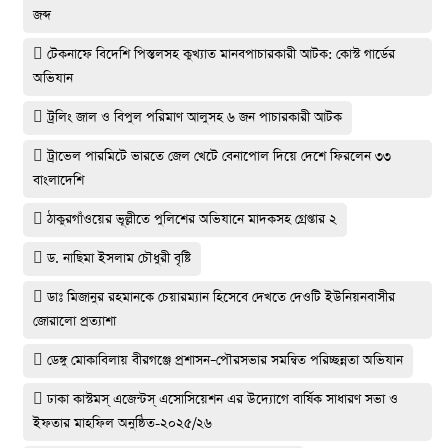
জব্দ
টেকনাফে বিদেশি পিস্তলসহ কুখ্যাত মানবপাচারকারী আটক: কোস্ট গার্ডের
অভিযান
ট্রলিং জাল ও বিপুল পরিমাণ আলুসহ ৬ জন পাচারকারী আটক
ট্রাভেল পারমিটে ভারতে জেল খেটে বেনাপোল দিয়ে দেশে ফিরলেন ৩৩
বাংলাদেশি
ঠাকুরগাঁওয়ের ভূল্লীতে পুলিশের অভিযানে মাদকসহ গ্রেপ্তার ২
ড. নাছিমা ইসলাম চৌধুরী বৃষ্টি
ডাঃ মিজানুর রহমানকে চেয়ারম্যান হিসেবে দেখতে দেওটি ইউনিয়নবাসীর
জোরালো প্রত্যাশা
ডেঙ্গু মোকাবিলায় বীরগঞ্জে প্রশাসন–পৌরসভার সমন্বিত পরিচ্ছন্নতা অভিযান
ঢাকা কাস্টমস্ এজেন্টস্ এসোসিয়েশন এর উদ্যোগে বার্ষিক সাধারণ সভা ও
ইফতার মাহফিল অনুষ্ঠিত-২০২৫/২৬