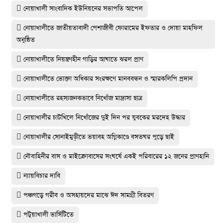
নোয়াখালী সাংবাদিক ইউনিয়নের সভাপতি আপেল
নোয়াখালীতে জাতীয়তাবাদী পেশাজীবী ফোরামের ইফতার ও দোয়া মাহফিল
অনুষ্ঠিত
নোয়াখালীতে নিয়ন্ত্রণহীন গাড়ির আঘাতে ঝরল প্রাণ
নোয়াখালীতে ভোক্তা অধিকার সংরক্ষণে মানববন্ধন ও স্মারকলিপি প্রদান
নোয়াখালীতে রহস্যজনকভাবে নিখোঁজ মাদ্রাসা ছাত্র
নোয়াখালীর চাটখিলে নিখোঁজের দুই দিন পর যুবকের মরদেহ উদ্ধার
নোয়াখালীর সোনাইমুড়ীতে ভয়াবহ অগ্নিকাণ্ডে বসতঘর পুড়ে ছাই
নৌবাহিনীর বাস ও মাইক্রোবাসের সংঘর্ষে একই পরিবারের ১২ জনের প্রাণহানি
ন্যায়বিচার দাবি
পঞ্চগড়ে গরীব ও অসহায়দের মাঝে ঈদ সামগ্রী বিতরণ
পটুয়াখালী ভার্সিটিতে