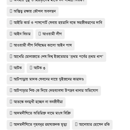
অসহায় দুস্থ ও হিজড়াদের মাঝে ঈদ সামগ্রী বিতরণ
অস্তিত্ব রক্ষায় কৌশল অবলম্বন
আইডি কার্ড ও পাসপোর্ট সেবায় হয়রানি বন্ধে সহজীকরণের দাবি
আইন বিচার
আওয়ামী লীগ
আওয়ামী লীগ নিষিদ্ধের কালো আইন পাস
আখেরি মোনাজাতে শেষ বিশ্ব ইজতেমার ‘প্রথম পর্বের প্রথম ধাপ’
আটক
আটক ৩
আটপাড়ায় মাদক সেবনের দায়ে দুইজনের কারাদণ্ড
আটপাড়ার শিশু কে দিয়ে দেহব্যাবসা উপদ্রব থানার অভিযোগ
আতঙ্কে বনমুখী হচ্ছেন না বনজীবীরা
আদমদীঘিতে অতিরিক্ত দামে মাংস বিক্রি
আদমদীঘিতে গৃহবধূর রহস্যজনক মৃত্যু
আনোয়ার হোসেন রকি