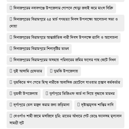
দিনাজপুরের নবাবগঞ্জে উপজেলার গোপনে ঘোড়া জবাই করে মাংস বিক্রি
দিনাজপুরের ‎বিরামপুরে ২৫ মার্চ গণহত্যা দিবস উপলক্ষ্যে আলোচনা সভা ও
দোয়া
দিনাজপুরের বিরামপুরে আন্তর্জাতিক নারী দিবস উপলক্ষে র‍্যালি ও আলোচনা
দিনাজপুরের বিরামপুরে শিলাবৃষ্টির তাণ্ডব
দিনাজপুরের বিরামপুরের অসহায় পরিবারের জমির ফলের গাছ কেটে নিধন
দুই আসামি গ্রেফতার
দুমকি উপজেলায়
দুমকিতে ঋণ পেতে হিন্দু নারীকে আবাসিক হোটেলে যাওয়ার প্রস্তাব কর্মকর্তার
দুমকী উপজেলায়
দুর্গাপুরে ভিজিএফ কার্ড না দিয়ে বৃদ্ধাকে মারধর
দূর্গাপুরে তেল মজুদ করার জন্য জড়িমানা
দৃষ্টান্তমূলক শাস্তির দাবি
দেওগাঁও শাহী জামে মসজিদে চুরি: রাতের আঁধারে গেট ভেঙে ফ্যানসহ মূল্যবান
সামগ্রী লুট