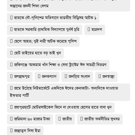
সন্তানের জননী শিফা বেগম
ছাতকে নৌ-পুলিশের অভিযানে ভারতীয় বিড়িসহ আটক ১
ছাতকে সরকারি প্রাথমিক বিদ্যালয়ে দুর্ধর্ষ চুরি
ছাত্রদল
ছেলে আহত; দুই নারী আটক করেছে পুলিশ
ছোট ভাইয়ের হাতে বড় ভাই খুন
জকিগঞ্জে 'আকমাম খাঁন শিক্ষা ও সেবা ট্রাস্টের' ঈদ সামগ্রী বিতরণ
জগন্নাথপুর
জনকল্যাণ
জনপ্রিয় সংবাদ
জনস্বাস্থ্য
জমে উঠেছে নিউমার্কেটে একদিকে ঈদের কেনাকাটা- অন্যদিকে দাওয়াত
ইফতার পার্টি
জয়পুরহাটে মোটরসাইকেল কিনে না দেওয়ায় ছেলের হাতে বাবা খুন
জরিমানা ৬০ হাজার টাকা
জাতীয়
জাতীয় অর্থনীতির সুখবর
জান্নাতুল নিসা ইরা