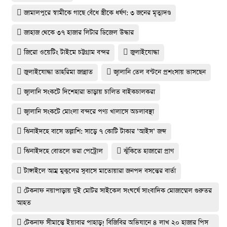
জামালপুরে স্বামীকে গাছে বেঁধে স্ত্রীকে ধর্ষণ: ৩ জনের মৃত্যুদণ্ড
জাহাজ থেকে ৩৭ হাজার লিটার ডিজেল উদ্ধার
জিরো ওয়েটিং টাইমে চট্টগ্রাম বন্দর
জুলাইযোদ্ধা
জুলাইযোদ্ধা তাহরিমা জান্নাত
জ্বালানি তেল বন্টনে প্রশংসায় ভাসছেন
জ্বালানি সংকটে দিশেহারা ভাড়ায় চালিত বাইকচালকরা
জ্বালানি সংকটে মোংলা বন্দরে পণ্য খালাসে অচলাবস্থা
ঝিনাইদহে বাসে তল্লাশি: সাড়ে ৭ কোটি টাকার ‘আইস’ জব্দ
ঝিনাইদহে বোতলে ভরা পেট্রোল
ঝুঁকিতে হাজারো প্রাণ
টাঙ্গাইলে আম্র মুকুলের সুবাসে মাতোয়ারা জনপদ বসন্তের বার্তা
টেকনাফ নয়াপাড়ায় দুই মোটর সাইকেল সংঘর্ষে সাংবাদিক মোজাম্মেল গুরুতর
আহত
টেকনাফ সীমান্তে ইয়াবার পাহাড়! বিজিবির অভিযানে ৪ লাখ ২০ হাজার পিস