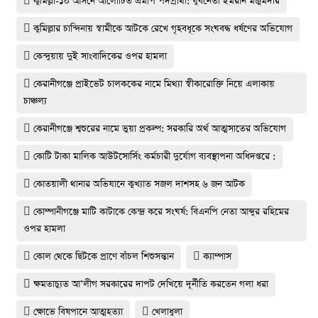
কুমিল্লা-১০ আসনে আলোচিত এমপি পদপ্রার্থী: যুবনেতা ইমরান মজুমদার
কুমিল্লার চান্দিনায় স্বামীকে আটকে রেখে গৃহবধূকে সংঘবদ্ধ ধর্ষণের অভিযোগ
কেন্দুয়ায় দুই সাংবাদিকের ওপর হামলা
কেরানীগঞ্জে প্রাইভেট চালককের নামে মিথ্যা স্বীকারোক্তি নিয়ে এলাকায়
চাঞ্চল্য
কেরানীগঞ্জে শ্বশুরের নামে ভুয়া প্রকল্প: সরকারি অর্থ আত্মসাতের অভিযোগ
কোটি টাকা মালিক আউটসোর্সিং কর্মচারী দুর্যোগ ব্যবস্থাপনা অধিদপ্তরে :
কোতয়ালী থানার অভিযানে কুখ্যাত সজল দাশসহ ৬ জন আটক
কোম্পানীগঞ্জে মাটি কাটাকে কেন্দ্র করে সংঘর্ষ: বিএনপি নেতা আব্দুর রহিমের
ওপর হামলা
কোল থেকে ছিটকে প্রাণে বাঁচল শিশুসন্তান
ক্যাম্পাস
ক্ষমতাচ্যুত আ’লীগ সরকারের দাপট দেখিয়ে দূর্নীতি করতেন গলা ধরা
ক্ষোভে বিষপানে আত্মহত্যা
খেলাধুলা