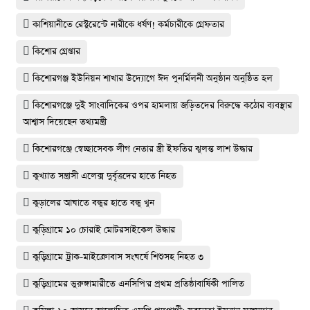
কাশিয়ানীতে রেস্টুরেন্টে নারীকে ধর্ষণ! কর্মচারীকে গ্রেফতার
কিশোর গ্রেপ্তার
কিশোরগঞ্জ ইউনিয়ন শাখার উদ্যোগে ঈদ পুনর্মিলনী অনুষ্ঠান অনুষ্ঠিত হল
কিশোরগঞ্জে দুই সাংবাদিকের ওপর হামলায় জড়িতদের বিরুদ্ধে কঠোর ব্যবস্থার
আশ্বাস দিয়েছেন তথ্যমন্ত্রী
কিশোরগঞ্জে স্বেচ্ছাসেবক লীগ নেতার স্ত্রী ইফতির ঝুলন্ত লাশ উদ্ধার
কুখ্যাত সন্ত্রাসী এলেক্স দুর্বৃত্তদের হাতে নিহত
কুড়ালের আঘাতে বন্ধুর হাতে বন্ধু খুন
কুড়িগ্রামে ১০ চোরাই মোটরসাইকেল উদ্ধার
কুড়িগ্রামে ট্রাক-মাইক্রোবাস সংঘর্ষে শিশুসহ নিহত ৩
কুড়িগ্রামের ভুরুঙ্গামারীতে এনসিপি'র প্রথম প্রতিষ্ঠাবার্ষিকী পালিত