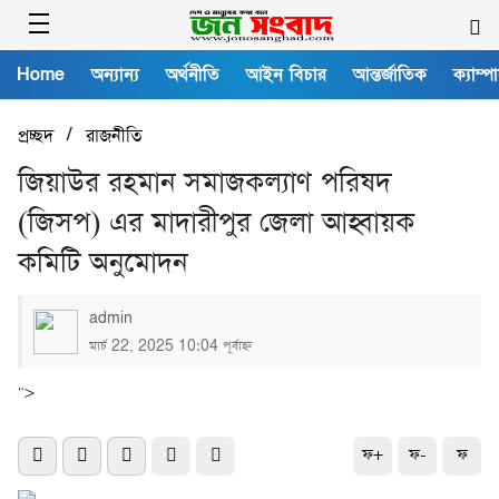
Home
অন্যান্য
অর্থনীতি
আইন বিচার
আন্তর্জাতিক
ক্যাম্প
/
প্রচ্ছদ
রাজনীতি
জিয়াউর রহমান সমাজকল্যাণ পরিষদ
(জিসপ) এর মাদারীপুর জেলা আহ্বায়ক
কমিটি অনুমোদন
admin
মার্চ 22, 2025 10:04 পূর্বাহ্ন
">
ফ+
ফ-
ফ