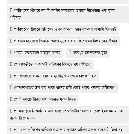
গাজীপুরের শ্রীপুরে নব বিএনপির দালালের তান্ডবে দীশেহারা এক কৃষক
পরিবার
গাজীপুরের শ্রীপুরে পুলিশের ওপর হামলা: হ্যান্ডকাফসহ আসামি ছিনতাই
গাবখান চ্যানেলে তিনদিন আগে ডুবে যাওয়া কিশোরের নিথর দেহ উদ্ধার
গাবুরা চেয়ারম্যান মাছুদুল আলম
গৃহবধূর রহস্যজনক মৃত্যু
গোদাগাড়ীতে এএসআই লতিফার বিরুদ্ধে ঘুষ বাণিজ্যে
গোপালগঞ্জে বাস-নছিমনের মুখোমুখি সংঘর্ষে চালক নিহত
গোপালগঞ্জের উলপুরে পাকা ধানের জমি কেটে পুকুর খননের অভিযোগ
গোবিন্দগঞ্জে ট্রাকচাপায় অজ্ঞাত যুবক নিহত
গোমস্তাপুরে ডিএনসি’র অভিযান: ১০০ লিটার ওয়াশ ও চোলাইমদসহ মাদক
ব্যবসায়ী গ্রেফতার
গোয়েন্দা পুলিশের অভিযানে মান্দার কুখ্যাত মহিলা মাদক ব্যবসায়ী মিনা সহ