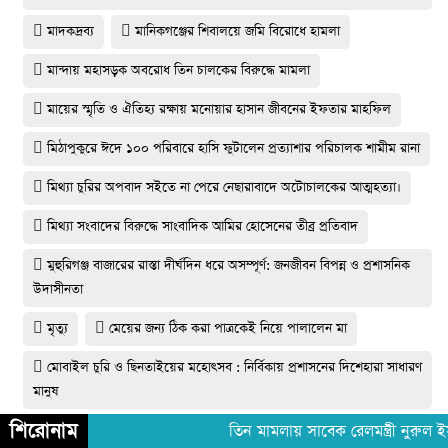
মাদকদ্রব্য
মানিকগঞ্জের শিবালয়ে জমি বিরোধে হামলা
মান্দায় মহাসড়ক অবরোধ তিন চালকের বিরুদ্ধে মামলা
মায়ের স্মৃতি ও ঐতিহ্য রক্ষায় মনোয়ার হাসান জীবনের ইফতার মাহফিল
মিঠাপুকুরে ঈদে ১০০ পরিবারে হাসি ফুটালেন প্রত্যাশার পরিচালক শামীম রানা
মিথ্যা চুরির অপবাদ সইতে না পেরে নেছারাবাদে অটোচালকের আত্মহত্যা।
মিথ্যা সংবাদের বিরুদ্ধে সাংবাদিক আমির হোসেনের তীব্র প্রতিবাদ
মুহুরিগঞ্জ বাজারের রাস্তা দীর্ঘদিন ধরে অসম্পূর্ণ: জনজীবন বিপন্ন ও প্রশাসনিক
উদাসীনতা
মৃত্যু
মেয়ের জন্য ঠিক করা পাত্রকেই নিয়ে পালালেন মা
মোবাইল চুরি ও ছিনতাইয়ের মহোৎসব : নির্বিকায় প্রশাসনের দিশেহারা সাধারণ
মানুষ
শিরোনাম
মোংলায় কোস্ট গার্ডের অভিযানে ১০ লক্ষ টাকা মূল্যের ১৯৭ বোতল বিদেশী
তিন মামলায় সাবেক রেলমন্ত্রী নুরুল ইসলা