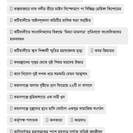
কক্সবাজারে নাফ নদীর তীরে মাইন বিস্ফোরণে পা বিচ্ছিন্ন রোহিঙ্গা কিশোরের
কটিয়াদীতে আইনশৃঙ্খলা কমিটির মাসিক সভা অনুষ্ঠিত
কটিয়াদীতে সাংবাদিকদের বিরুদ্ধে ‘মিথ্যা মামলার’ প্রতিবাদে সাংবাদিকদের
মানববন্ধন
কটিয়াদীতে স্কুল শিক্ষার্থী স্মৃতির রহস্যজনক মৃত্যু
কবর জিয়ারত
কবরস্থানের পুকুর থেকে দুই শিশুর মরদেহ উদ্ধার
কবে নিয়োগ দুই দশক ধরে সরকারি বেতন আত্মসাৎ
কমলগঞ্জে আগাম বৃষ্টিতে প্রাণ ফিরেছে ২২টি চা বাগানে
কমলগঞ্জে ছুরিকাঘাতে এক নারী খুন
কমলগঞ্জে দুস্থদের মুখে হাসি ফোটাল একসূত্র সামাজিক সংগঠন
কর্তৃপক্ষ পলাতক
কলকাতা
কারাদণ্ড
কালিয়াকৈর মহাসড়কের পাশে ময়লার দুর্গন্ধে অতিষ্ঠ জনজীবন