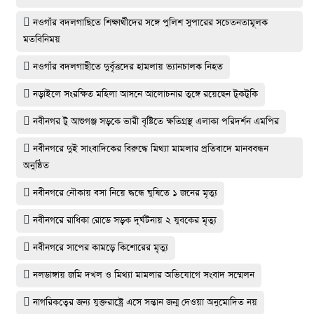
নওগাঁর বদলগাছিতে শিক্ষার্থীদের সঙ্গে পুলিশ সুপারের সচেতনতামূলক
মতবিনিময়
নওগাঁর বদলগাছীতে দুর্বৃত্তদের হামলায় ভ্যানচালক নিহত
নড়াইলে সংরক্ষিত মহিলা আসনে আলোচনার তুঙ্গে রয়েছেন টুকটুকি
নবীনগর টু আশুগঞ্জ সড়কে ভারী বৃষ্টিতে ক্ষতিগ্রস্থ এলাকা পরিদর্শন এমপির
নবীনগরে দুই সাংবাদিকের বিরুদ্ধে মিথ্যা মামলার প্রতিবাদে মানববন্ধন
অনুষ্ঠিত
নবীনগরে নৌকায় বসা নিয়ে দ্ধন্ধে ঘুষিতে ১ জনের মৃত্যু
নবীনগরে রাধিকা রোডে সড়ক দূর্ঘটনায় ২ যুবকের মৃত্যু
নবীনগরে সাপের কামড়ে কিশোরের মৃত্যু
নলডাঙ্গায় জমি দখল ও মিথ্যা মামলার অভিযোগে সংবাদ সম্মেলন
নাগরিকত্বের জন্য যুক্তরাষ্ট্রে এসে সন্তান জন্ম দেওয়া অনুমোদিত নয়