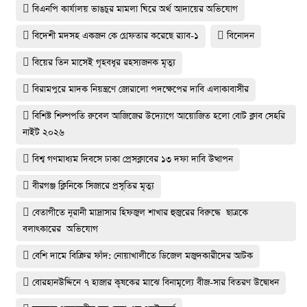
বিএনপি কার্যালয় ভাঙচুর মামলা ঘিরে অর্থ আদায়ের অভিযোগ
বিদেশী মদসহ একজন কে গ্রেফতার করেছে র‌্যাব-১
বিনোদন
বিয়ের তিন মাসেই গৃহবধূর রহস্যজনক মৃত্যু
বিরামপুরে মাদক নিয়ন্ত্রণে জোরালো পদক্ষেপের দাবি এলাকাবাসীর
বিশিষ্ট শিল্পপতি রুবেল আজিজের উদ্যোগে আয়োজিত হলো বোট ক্লাব সেহরি
নাইট ২০২৬
বিশ্ব গণমাধ্যম দিবসে ঢাকা প্রেসক্লাবের ১৩ দফা দাবি উত্থাপন
বীরগঞ্জ ক্লিনিকে সিজারে প্রসূতির মৃত্যু
বেতাগীতে নূরানী মাদ্রাসার হিফজুল শাখার হুজুরের বিরুদ্ধে ছাত্রকে
বলাৎকারের অভিযোগ
বেশি দামে বিক্রির ফাঁদ: নোয়াখালীতে ডিজেল মজুদকারীদের আটক
বোরহানউদ্দিনে ৭ হাজার কৃষকের মাঝে বিনামূল্যে বীজ-সার বিতরণ উদ্বোধন