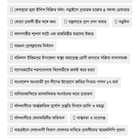
ফেসবুকে ভুয়া ইলিশ বিক্রির ফাঁদ: নড়াইলে প্রতারক চক্রের ৪ সদস্য গ্রেফতার
ফোনে প্রবাসী স্ত্রীর সঙ্গে কথা
বজ্রাঘাতে প্রাণ গেল বাবার
বড়দিন
বদলগাছীর শ্মশান ঘাটে এক রাজমিস্ত্রীর মরদেহ উদ্ধার
বরগুনা প্রেসক্লাবের নির্বাচন
বরিশাল উজিরপুর উপজেলা স্বাস্থ্য কমপ্লেক্স রোগী ভাগাতে সক্রিয় দালালচক্র
বাগেরহাটের শরণখোলায় কিশোরীকে জবাই করে হত্যা
বাংনাদেশ আওয়ামী যুব লীগের ঊদ‍্যোগে জাতির পিতার পালন ১৭ মার্চ
বালিয়াকান্দিতে মানবাধিকার সংগঠনের নামে প্রতারণা
বাঁশখালী‌তে আর্ন্তজা‌তিক দু‌র্যোগ প্রস্তু‌তি দিব‌সে র‌্যালি ও মহড়া
বাঁশখালীতে সেনাবাহিনীর অভিযান
বাস্তবতা ও চ্যালেঞ্জ
বাহরাইনে নোয়াখালী বিভাগ ঘোষণার দাবিতে প্রবাসীদের স্মারকলিপি প্রদান