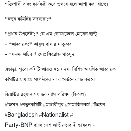
শক্তিশালী এবং কার্যকরী করে তুলবে বলে আশা করা যাচ্ছে।
*নতুন কমিটির সদস্যরা:*
*প্রধান উপদেষ্টা:* কে এম তোফাজ্জেল হোসেন ছান্টু
– *আহ্বায়ক:* আবুল বাসার মাতুব্বর
– *সদস্য সচিব:* মোঃ ফিরোজ মাহমুদ
এছাড়া, পুরো কমিটি আরও ৭১ সদস্য বিশিষ্ট আংশিক আহ্বায়ক
কমিটির মাধ্যমে সংগঠনের লক্ষ্য অর্জনে কাজ করবে।
জিয়াউর রহমান সমাজকল্যাণ পরিষদ (জিসপ)
#জিসপ #নতুনকমিটি #মাদারীপুর #সামাজিককর্ম #উন্নয়ন
#Bangladesh #Nationalist #
Party-BNP বাংলাদেশ জাতীয়তাবাদী ছাত্রদল –