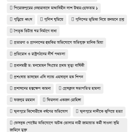
পিরোজপুরের নেছারাবাদে মাথাবিহীন লাশ উদ্বার।গ্রেফতার ১
পুড়িয়ে ধ্বংস
পুলিশ ঘুমিয়ে
পুলিশের ভূমিকা নিয়ে জনমনে প্রশ্ন
পৈতৃক ভিটায় ঘর নির্মাণে বাধা
প্রতারণা ও প্রাণনাশের হুমকির অভিযোগে অভিযুক্ত মানিক মিয়া
প্রতিরোধ ও রাষ্ট্রগঠনের দীর্ঘ পথচলা
প্রধানমন্ত্রী ড: মনমোহন সিংয়ের প্রথম মৃত্যু বার্ষিকী
প্রশংসায় ভাসছেন এসি ল্যান্ড এহসানুল হক শিপন
প্রশাসনের হস্তক্ষেপ কামনা
প্রেসক্লাব সভাপতি'র হামলা
ফজলুর রহমান
ফিরলনা একজন রোহিঙ্গা
ফুলপুরে কিশোরীকে ধর্ষণের অভিযোগ
ফুলপুরে দাদীকে কুপিয়ে হত্যা
ফেসবুক পোস্টের অভিযোগে আটক ভোলার নারী জামায়াত কর্মী সাওদা সুমি
জামিনে মুক্ত