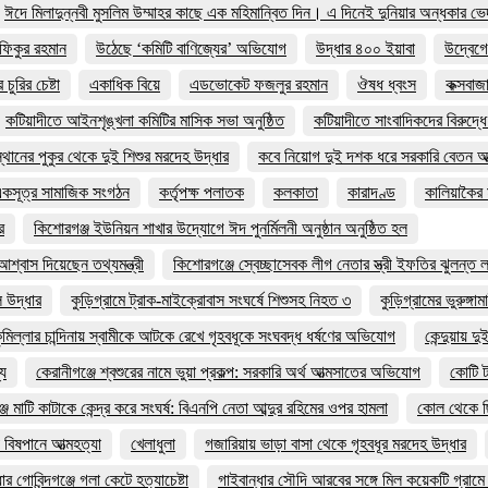
ঈদে মিলাদুন্নবী মুসলিম উম্মাহর কাছে এক মহিমান্বিত দিন। এ দিনেই দুনিয়ার অন্ধকার ভে
ফিকুর রহমান
উঠেছে ‘কমিটি বাণিজ্যের’ অভিযোগ
উদ্ধার ৪০০ ইয়াবা
উদ্বেগে
ুরির চেষ্টা
একাধিক বিয়ে
এডভোকেট ফজলুর রহমান
ঔষধ ধ্বংস
কক্সবাজ
কটিয়াদীতে আইনশৃঙ্খলা কমিটির মাসিক সভা অনুষ্ঠিত
কটিয়াদীতে সাংবাদিকদের বিরুদ্ধে
থানের পুকুর থেকে দুই শিশুর মরদেহ উদ্ধার
কবে নিয়োগ দুই দশক ধরে সরকারি বেতন আত
 একসূত্র সামাজিক সংগঠন
কর্তৃপক্ষ পলাতক
কলকাতা
কারাদণ্ড
কালিয়াকৈর 
র
কিশোরগঞ্জ ইউনিয়ন শাখার উদ্যোগে ঈদ পুনর্মিলনী অনুষ্ঠান অনুষ্ঠিত হল
শ্বাস দিয়েছেন তথ্যমন্ত্রী
কিশোরগঞ্জে স্বেচ্ছাসেবক লীগ নেতার স্ত্রী ইফতির ঝুলন্ত 
 উদ্ধার
কুড়িগ্রামে ট্রাক-মাইক্রোবাস সংঘর্ষে শিশুসহ নিহত ৩
কুড়িগ্রামের ভুরুঙ্গা
ুমিল্লার চান্দিনায় স্বামীকে আটকে রেখে গৃহবধূকে সংঘবদ্ধ ধর্ষণের অভিযোগ
কেন্দুয়ায়
্য
কেরানীগঞ্জে শ্বশুরের নামে ভুয়া প্রকল্প: সরকারি অর্থ আত্মসাতের অভিযোগ
কোটি ট
জে মাটি কাটাকে কেন্দ্র করে সংঘর্ষ: বিএনপি নেতা আব্দুর রহিমের ওপর হামলা
কোল থেকে ছি
 বিষপানে আত্মহত্যা
খেলাধুলা
গজারিয়ায় ভাড়া বাসা থেকে গৃহবধূর মরদেহ উদ্ধার
ার গোবিন্দগঞ্জে গলা কেটে হত্যাচেষ্টা
গাইবান্ধার সৌদি আরবের সঙ্গে মিল কয়েকটি গ্রাম