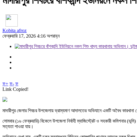
মাদারীপুর শিবচরে বাঁশকান্দি ইউনিয়নে নকল 
Kobita afroz
ফেব্রুয়ারি 17, 2026 4:16 অপরাহ্ন
ফ+
ফ-
ফ
Link Copied!
মাদারীপুর জেলার শিবচর উপজেলায় ভ্রাম্যমাণ আদালতের অভিযানে একটি অবৈধ কারখানা থেক
সোমবার (১৬ ফেব্রুয়ারি) বিকেলে উপজেলা নির্বাহী ম্যাজিস্ট্রেট ও সহকারী কমিশনার (ভ
সত্যতা পাওয়া যায়।
অভিযানে দেখা যায়, একটি চক্র স্বনামধন্য বিভিন্ন কোম্পানির পণ্যের আদলে নকল চিপস, ক