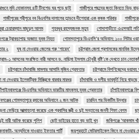
আগুনে মুদি দোকানসহ ৪টি টিনশেড ঘর পুড়ে ছাই
গাজীপুরে পছন্দের জুতা কিনতে ভিড় ব
গাজীপুরের শ্রীপুরে নব বিএনপির দালালের তান্ডবে দীশেহারা এক কৃষক পরিবার
গাজীপুরে
বুরা চেয়ারম্যান মাছুদুল আলম
গৃহবধূর রহস্যজনক মৃত্যু
গোদাগাড়ীতে এএসআই লতিফার
্দগঞ্জে ট্রাকচাপায় অজ্ঞাত যুবক নিহত
গোমস্তাপুরে ডিএনসি’র অভিযান: ১০০ লিটার ওয়
ফতার ২
ঘুষ না দেওয়ায় জেলের গরু ‘গায়েব’
চট্টগ্রাম জেলা প্রশাসকের মানবিক উদ্
টগ্রাম–১ আসনের সংরক্ষিত নারী আসনে ড. নাছিমা ইসলাম চৌধুরী বৃষ্টি’কে দেখতে চান নেতাকর্মী
চট্টগ্রামে চাঁদাবাজি মামলার আসামি মুজিব গ্রেফতার
চট্টগ্রামে বিপণিকেন্দ্রে ভয়াব
দা না দেওয়ায় ইলেকট্রিক মিস্ত্রিকে বারবার মারধর
চাঁদাবাজি ও দলীয় ভাবমূর্তি নিয়ে বাড়ছ
চাঁপাইনবাবগঞ্জে ডিএনসির অভিযানে ভারতীয় মাদকসহ যুবক গ্রেফতার
চাঁপাইনবাবগঞ্জে 
াবগঞ্জের গোমস্তাপুরে র‍্যাবের অভিযানে ২ জন আটক
চারদিন পর ভিকটিম উদ্ধার
চ
া ফেছিয়ে আত্মাহত্যা করেছে এক প্রবাসির স্ত্রী ও দুই সন্তানের জননী শিফা বেগম
ছা
ুই নারী আটক করেছে পুলিশ
ছোট ভাইয়ের হাতে বড় ভাই খুন
জকিগঞ্জে 'আকমাম খাঁন
নাকাটা- অন্যদিকে দাওয়াত ইফতার পার্টি
জয়পুরহাটে মোটরসাইকেল কিনে না দেওয়ায় ছে