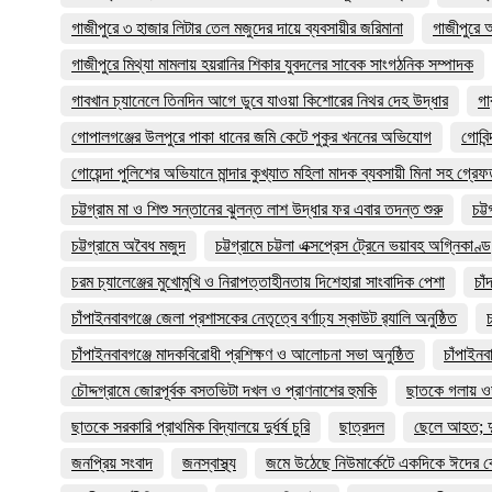
গাজীপুরে ৩ হাজার লিটার তেল মজুদের দায়ে ব্যবসায়ীর জরিমানা
গাজীপুরে 
গাজীপুরে মিথ্যা মামলায় হয়রানির শিকার যুবদলের সাবেক সাংগঠনিক সম্পাদক
গাবখান চ্যানেলে তিনদিন আগে ডুবে যাওয়া কিশোরের নিথর দেহ উদ্ধার
গা
গোপালগঞ্জের উলপুরে পাকা ধানের জমি কেটে পুকুর খননের অভিযোগ
গোবিন
গোয়েন্দা পুলিশের অভিযানে মান্দার কুখ্যাত মহিলা মাদক ব্যবসায়ী মিনা সহ গ্রে
চট্টগ্রাম মা ও শিশু সন্তানের ঝুলন্ত লাশ উদ্ধার ফর এবার তদন্ত শুরু
চট্
চট্টগ্রামে অবৈধ মজুদ
চট্টগ্রামে চট্টলা এক্সপ্রেস ট্রেনে ভয়াবহ অগ্নিকাণ্ড
চরম চ্যালেঞ্জের মুখোমুখি ও নিরাপত্তাহীনতায় দিশেহারা সাংবাদিক পেশা
চাঁ
চাঁপাইনবাবগঞ্জে জেলা প্রশাসকের নেতৃত্বে বর্ণাঢ্য স্কাউট র‍্যালি অনুষ্ঠিত
চাঁপাইনবাবগঞ্জে মাদকবিরোধী প্রশিক্ষণ ও আলোচনা সভা অনুষ্ঠিত
চাঁপাইনব
চৌদ্দগ্রামে জোরপূর্বক বসতভিটা দখল ও প্রাণনাশের হুমকি
ছাতকে গলায় ওড়ন
ছাতকে সরকারি প্রাথমিক বিদ্যালয়ে দুর্ধর্ষ চুরি
ছাত্রদল
ছেলে আহত; দ
জনপ্রিয় সংবাদ
জনস্বাস্থ্য
জমে উঠেছে নিউমার্কেটে একদিকে ঈদের কে