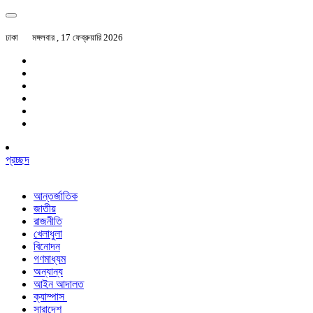
ঢাকা
মঙ্গলবার , 17 ফেব্রুয়ারি 2026
প্রচ্ছদ
আন্তর্জাতিক
জাতীয়
রাজনীতি
খেলাধুলা
বিনোদন
গণমাধ্যম
অন্যান্য
আইন আদালত
ক্যাম্পাস
সারাদেশ