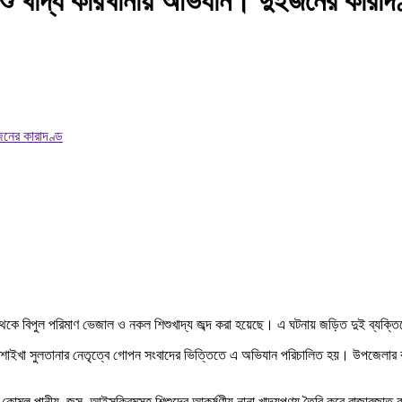
শিশু খাদ্য কারখানায় অভিযান। দুইজনের কারাদ
ে বিপুল পরিমাণ ভেজাল ও নকল শিশুখাদ্য জব্দ করা হয়েছে। এ ঘটনায় জড়িত দুই ব্যক্তিকে
ূমি) শাইখা সুলতানার নেতৃত্বে গোপন সংবাদের ভিত্তিতে এ অভিযান পরিচালিত হয়। উপজেলার 
োমল পানীয়, জুস, আইসক্রিমসহ শিশুদের আকর্ষণীয় নানা খাদ্যপণ্য তৈরি করে বাজারজাত করছিল