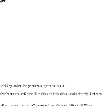
ণ্ড
 বিভিন্ন মেয়াদে বিনাশ্রম কারাদণ্ড প্রদান করা হয়েছে।
বাঁশকান্দি এলাকায় একটি অস্থায়ী কারখানায় অভিযান চালিয়ে ভেজাল খাদ্যপণ্য উৎপাদনের
। এসব পণ্যের কোনোটি বাংলাদেশ স্ট্যান্ডার্ডস অ্যান্ড টেস্টিং ইনস্টিটিউশন