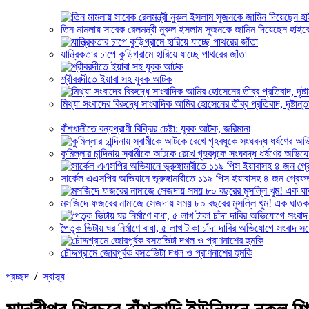
তিন মামলায় সাবেক রেলমন্ত্রী নুরুল ইসলাম সুজনকে জামিন দিয়েছেন হাইকো
যান্ত্রিকতার চাপে কুড়িগ্রামে হারিয়ে যাচ্ছে পাথরের জাঁতা
শ্রীবরদীতে ইয়াবা সহ যুবক আটক
মিথ্যা সংবাদের বিরুদ্ধে সাংবাদিক আমির হোসেনের তীব্র প্রতিবাদ, দৃষ্টান্
বাঁশখালীতে বন্যপ্রাণী বিক্রির চেষ্টা: যুবক আটক, জরিমানা
কুমিল্লার চান্দিনায় স্বামীকে আটকে রেখে গৃহবধূকে সংঘবদ্ধ ধর্ষণের অভ
সার্কেল এএসপির অভিযানে ভূরুঙ্গামারীতে ১১৯ পিস ইয়াবাসহ ৪ জন গ্রেফ
মসজিদে ফজরের নামাজে সেজদায় সময় ৮০ বছরের মুসল্লি খুম! এক ঘা
পৈতৃক ভিটায় ঘর নির্মাণে বাধা, ৫ লাখ টাকা চাঁদা দাবির অভিযোগে সংবাদ সম
চৌদ্দগ্রামে জোরপূর্বক বসতভিটা দখল ও প্রাণনাশের হুমকি
প্রচ্ছদ
/
স্বাস্থ্য