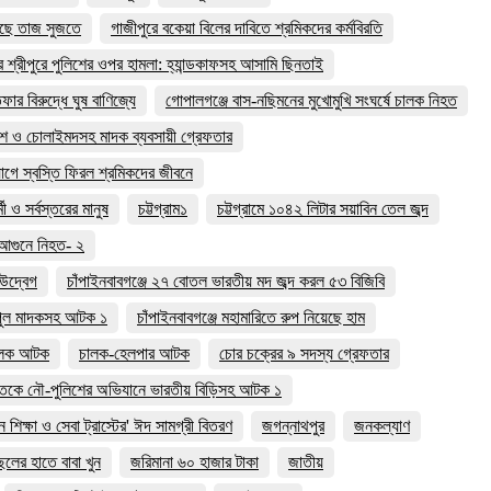
াড়ছে তাজ সুজতে
গাজীপুরে বকেয়া বিলের দাবিতে শ্রমিকদের কর্মবিরতি
র শ্রীপুরে পুলিশের ওপর হামলা: হ্যান্ডকাফসহ আসামি ছিনতাই
 বিরুদ্ধে ঘুষ বাণিজ্যে
গোপালগঞ্জে বাস-নছিমনের মুখোমুখি সংঘর্ষে চালক নিহত
াশ ও চোলাইমদসহ মাদক ব্যবসায়ী গ্রেফতার
যোগে স্বস্তি ফিরল শ্রমিকদের জীবনে
 ও সর্বস্তরের মানুষ
চট্টগ্রাম১
চট্টগ্রামে ১০৪২ লিটার সয়াবিন তেল জব্দ
হ আগুনে নিহত- ২
ে উদ্বেগ
চাঁপাইনবাবগঞ্জে ২৭ বোতল ভারতীয় মদ জব্দ করল ৫৩ বিজিবি
বিপুল মাদকসহ আটক ১
চাঁপাইনবাবগঞ্জে মহামারিতে রুপ নিয়েছে হাম
ালক আটক
চালক-হেলপার আটক
চোর চক্রের ৯ সদস্য গ্রেফতার
তকে নৌ-পুলিশের অভিযানে ভারতীয় বিড়িসহ আটক ১
 শিক্ষা ও সেবা ট্রাস্টের' ঈদ সামগ্রী বিতরণ
জগন্নাথপুর
জনকল্যাণ
লের হাতে বাবা খুন
জরিমানা ৬০ হাজার টাকা
জাতীয়