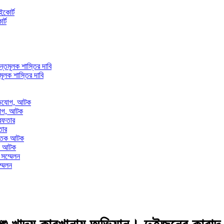
র্ট
তমূলক শাস্তির দাবি
িযোগ, আটক
তার
তক আটক
্মেলন