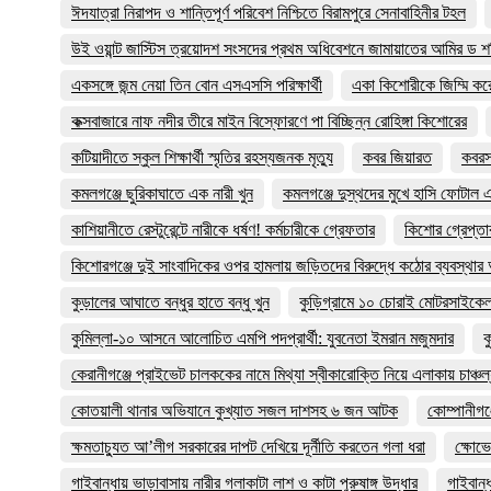
ঈদযাত্রা নিরাপদ ও শান্তিপূর্ণ পরিবেশ নিশ্চিতে বিরামপুরে সেনাবাহিনীর টহল
উই ওয়ান্ট জাস্টিস ত্রয়োদশ সংসদের প্রথম অধিবেশনে জামায়াতের আমির ড শ
একসঙ্গে জন্ম নেয়া তিন বোন এসএসসি পরিক্ষার্থী
একা কিশোরীকে জিম্মি করে চ
কক্সবাজারে নাফ নদীর তীরে মাইন বিস্ফোরণে পা বিচ্ছিন্ন রোহিঙ্গা কিশোরের
কটিয়াদীতে স্কুল শিক্ষার্থী স্মৃতির রহস্যজনক মৃত্যু
কবর জিয়ারত
কবরস্
কমলগঞ্জে ছুরিকাঘাতে এক নারী খুন
কমলগঞ্জে দুস্থদের মুখে হাসি ফোটাল
কাশিয়ানীতে রেস্টুরেন্টে নারীকে ধর্ষণ! কর্মচারীকে গ্রেফতার
কিশোর গ্রেপ্তা
কিশোরগঞ্জে দুই সাংবাদিকের ওপর হামলায় জড়িতদের বিরুদ্ধে কঠোর ব্যবস্থার আ
কুড়ালের আঘাতে বন্ধুর হাতে বন্ধু খুন
কুড়িগ্রামে ১০ চোরাই মোটরসাইকেল
কুমিল্লা-১০ আসনে আলোচিত এমপি পদপ্রার্থী: যুবনেতা ইমরান মজুমদার
ক
কেরানীগঞ্জে প্রাইভেট চালককের নামে মিথ্যা স্বীকারোক্তি নিয়ে এলাকায় চাঞ্চল
কোতয়ালী থানার অভিযানে কুখ্যাত সজল দাশসহ ৬ জন আটক
কোম্পানীগঞ্
ক্ষমতাচ্যুত আ’লীগ সরকারের দাপট দেখিয়ে দূর্নীতি করতেন গলা ধরা
ক্ষোভে
গাইবান্ধায় ভাড়াবাসায় নারীর গলাকাটা লাশ ও কাটা পুরুষাঙ্গ উদ্ধার
গাইবান্ধ