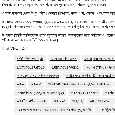
(বিএসটিআই)-এর অনুমোদিত ছিল না, যা জনস্বাস্থ্যের জন্য মারাত্মক ঝুঁকি সৃষ্টি করছে।
এ সময় কারখানা থেকে বিপুল পরিমাণ ভেজাল শিশুখাদ্য, নকল পণ্য, মোড়ক ও উৎপাদন সামগ
ঘটনাস্থল থেকে ভেজাল পণ্যসহ দুইজনকে আটক করা হলে ভ্রাম্যমাণ আদালত বসিয়ে তাৎক্ষণিক
(৩৫)। আদালত রমজান বেপারীকে এক মাস এবং রাসেল মোল্লাকে সাত দিনের বিনাশ্রম কার
উপজেলা নির্বাহী ম্যাজিস্ট্রেট শাইখা সুলতানা জানান, জনস্বাস্থ্যের জন্য ক্ষতিকর এ
পরিচালনা করা হবে বলে তিনি উল্লেখ করেন।
Post Views:
487
১১টি সিলিং ফ্যান চুরি
১৬ জনের নামে মামলা
১৭ বছরেও জোড়া লাগেনি স্
Luminous Group
Luminous world
অন্যের গোয়ালে উদ্ধা
অস্তিত্ব রক্ষায় কৌশল অবলম্বন
আইডি কার্ড ও পাসপোর্ট সেবায় হয়রানি
আটক
আটক ৩
আটপাড়ায় মাদক সেবনের দায়ে দুইজনের কারাদণ্ড
আদমদীঘিতে গৃহবধূর রহস্যজনক মৃত্যু
আনোয়ার হোসেন রকি
আনোয়ারা
আসামি স্বামী গ্রেফতার
আহত -৩
আহত ২
আহত অন্তত-১০
ইরানের সর্বোচ্চ নেতা আয়াতুল্লাহ আলী খামেনির মৃত্যুর দাবি
ইলেকট্রিক ব