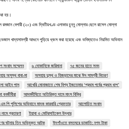
 করা হয়।
 রমজান বেপারী (২০) এবং দ্বিতীয়খণ্ড এলাকার চুন্নু মোল্লার ছেলে রাসেল মোল্লা
ৃত ভেজাল খাদ্যসামগ্রী আগুনে পুড়িয়ে ধ্বংস করা হয়েছে এবং ভবিষ্যতেও নিয়মিত অভিযান
গে সংবাদ সম্মেলন
৬ দোকানিকে জরিমানা
৭৫ জনের হাতে সনদ
ায় অসুস্থ বাবা-মা
অসহায় দুস্থ ও হিজড়াদের মাঝে ঈদ সামগ্রী বিতরণ
ালো আইন পাস
আখেরি মোনাজাতে শেষ বিশ্ব ইজতেমার ‘প্রথম পর্বের প্রথম ধাপ’
া বনজীবীরা
আদমদীঘিতে অতিরিক্ত দামে মাংস বিক্রি
এম পি পুলিশের অভিযানে মাদক কারবারি গ্রেফতার
আলোচিত সংবাদ
র নামে প্রতারণা
ইয়াবা ও মোটরসাইকেল উদ্ধার
ের ঘটনায় তিন অভিযুক্ত আটক
ঈদগাঁওতে বসতঘরে ডাকাতি: নগদ টাকা