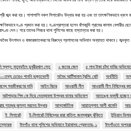
্রী জব্দ করা হয়। পাশাপাশি নকল সিগারেটও উদ্ধার করা হয় এবং তা তাৎক্ষণিকভাবে ধ্বংস
ভাবে দণ্ড প্রদান করা হয়। দণ্ডপ্রাপ্তরা হলেন বাঁশকান্দি গ্রামের কালাম বেপারীর ছেলে
াদণ্ড দেন। পরে তাদের শিবচর থানা পুলিশের কাছে হস্তান্তর করা হয়।
 ধরনের অবৈধ উৎপাদন ও বাজারজাতকরণের বিরুদ্ধে প্রশাসনের অভিযান অব্যাহত থাকবে। জব্দক
বপ্ন: মৃত্যুফাঁদে ডুবুরীরখাল সেতু
২ জনের জেল
৫ লাখ টাকা চাঁদা দাবির অভিযো
র—তথ্য চেয়েও পাননি ভুক্তভোগী
অবৈধ আর্টিসানাল ট্রলিং বোট
অর্থনীতি
অসহ
 বন্ধে সহজীকরণের দাবি
আইন বিচার
আওয়ামী লীগ
আওয়ামী লীগ নিষিদ্ধের ক
আটপাড়ার শিশু কে দিয়ে দেহব্যাবসা উপদ্রব থানার অভিযোগ
আতঙ্কে বনমুখী হচ্ছেন ন
য় গৃহবধূর ঝুলন্ত মরদেহ উদ্ধার
আন্তর্জাতিক
আয়াতুল্লাহ আলী খামেনি
আর 
ই_সিগারেট
ই-সিগারেট নিষিদ্ধের ধারা বাতিল: জনস্বাস্থ্য ঝুঁকিতে
ইন্ডিয়ান ভিসা
িস্ফোরক
ঈদগাঁও থানা পুলিশের অভিযানে ইয়াবাসহ গ্রেফতার- ১
ঈদগাঁওতে অপহরণ