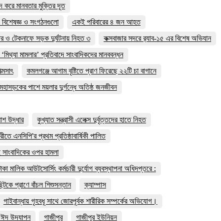
দ করে মানবতার মুক্তির দূত
 বিশেষজ্ঞ ও সংগঠনগুলো
একই পরিবারের ৪ জন আহত
ার ও টেকনাফে সড়ক দুর্ঘটনায় নিহত ৩
কক্সবাজার সদরে র‍্যাব-১৫ এর বিশেষ অভিযান
 ‘মিথ্যা মামলার’ প্রতিবাদে সাংবাদিকদের মানববন্ধন
্মসাৎ
কমলগঞ্জে আগাম বৃষ্টিতে প্রাণ ফিরেছে ২২টি চা বাগানে
মহাসড়কের পাশে ময়লার দুর্গন্ধে অতিষ্ঠ জনজীবন
লাশ উদ্ধার
কুখ্যাত সন্ত্রাসী এলেক্স দুর্বৃত্তদের হাতে নিহত
মারীতে এনসিপি'র প্রথম প্রতিষ্ঠাবার্ষিকী পালিত
 দুই সাংবাদিকের ওপর হামলা
াকা মালিক আউটসোর্সিং কর্মচারী দুর্যোগ ব্যবস্থাপনা অধিদপ্তরে :
টকে প্রাণে বাঁচল শিশুসন্তান
ক্যাম্পাস
গাইবান্ধায় গৃহবধূ সাথে জোরপূর্বক শারীরিক সম্পর্কের অভিযোগ।
ে ঈদ উদযাপন
গাজীপুর
গাজীপুর ইউনিয়ন