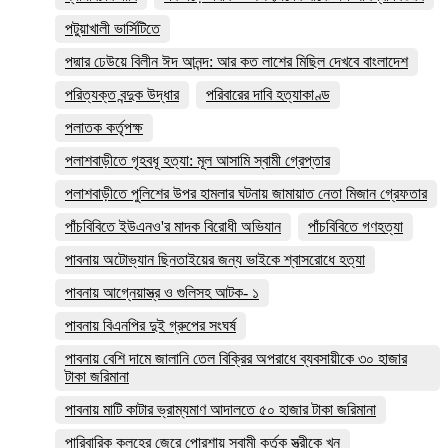
পটুয়াখালী ভার্সিটিতে
পদ্মার ঢেউয়ে বিলীন ঈদ আনন্দ: আর কত লাশের মিছিল দেখবে বাংলাদেশ
পরিত্যক্ত বন্দুক উদ্ধার
পরিবারের দাবি হত্যাকাণ্ড
পলাতক কর্তৃপক্ষ
পলাশবাড়ীতে গৃহবধূ হত্যা: মূল আসামি স্বামী গ্রেপ্তার
পলাশবাড়ীতে পুলিশের উপর হামলার ঘটনায় জামায়াত নেতা মিজান গ্রেফতার
পাঁচবিবিতে ইউএনও'র মাদক বিরোধী অভিযান
পাঁচবিবিতে গণহত্যা
পাবনায় অটোভ্যান ছিনতাইয়ের জন্য ভাইকে শ্বাসরোধে হত্যা
পাবনায় আগ্নেয়াস্ত্র ও গুলিসহ আটক- ১
পাবনায় বিএনপির দুই গ্রুপের সংঘর্ষ
পাবনায় বেশি দামে জালানি তেল বিক্রির অপরাধে ব্যবসায়ীকে ৩০ হাজার
টাকা জরিমানা
পাবনায় মাটি কাটার ভ্রাম্যমাণ আদালতে ৫০ হাজার টাকা জরিমানা
পারিবারিক কলহের জেরে পোরশায় স্বামী কর্তৃক স্ত্রীকে খুন