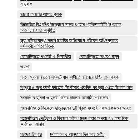
মাহফিল
ভালো ফলনের আশায় কৃষক
ভিক্টোরিয়া বিএনপির উদ্যোগে দলের ৪৭তম প্রতিষ্ঠাবার্ষিকী উপলক্ষে
আলোচনা সভা অনুষ্ঠিত
ভুয়া মুক্তিযোদ্ধা সনদে চাকরির অভিযোগে পরিবেশ অধিদপ্তরের
কর্মকর্তাকে ঘিরে বিতর্ক
ভোগান্তিতে পথচারী ও শিক্ষার্থীরা
ভোগান্তিতে সাধারণ মানুষ
ভ্যাপ
মদনে জ্বালানি তেল সংকটে ধান কাটাতে না পেরে দুশ্চিন্তায় কৃষক
মধুপুরে ৫ বছর বয়সী ফাতেমা নিখোঁজের একদিন পর ভুট্টা খেতে মিললো লাশ
মধ্যনগরে হামলা ও হত্যা চেষ্টার মামলার আসামি গ্রেফতার
ময়মনসিংহ মেডিকেলে ছাত্রদলের দুই গ্রুপ সংঘর্ষে একজন গুরুতর আহত
ময়মনসিংহে পেট্রোল ও ডিজেল অবৈধ মজুদ করার অপরাধে ২ লক্ষ টাকা
অর্থদণ্ড আদায়
মরদেহ উদ্ধার
মর্যাদাবান ও আনন্দঘন দিন আর নেই।