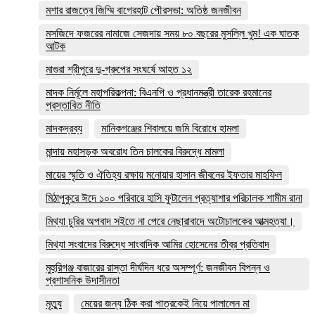
মশার রাজত্বে জিম্মি বাগেরহাট পৌরসভা: অতিষ্ঠ জনজীবন
মসজিদে ফজরের নামাজে সেজদায় সময় ৮০ বছরের মুসল্লি খুম! এক ঘাতক
আটক
মাগুরা শ্রীপুরে দু-গ্রুপের সংঘর্ষে আহত ১২
মাদক নির্মূলে মহাপরিকল্পনা: বিএনপি ও প্রধানমন্ত্রী তারেক রহমানের
প্রস্তাবিত নীতি
মাদকদ্রব্য
মানিকগঞ্জের শিবালয়ে জমি বিরোধে হামলা
মান্দায় মহাসড়ক অবরোধ তিন চালকের বিরুদ্ধে মামলা
মায়ের স্মৃতি ও ঐতিহ্য রক্ষায় মনোয়ার হাসান জীবনের ইফতার মাহফিল
মিঠাপুকুরে ঈদে ১০০ পরিবারে হাসি ফুটালেন প্রত্যাশার পরিচালক শামীম রানা
মিথ্যা চুরির অপবাদ সইতে না পেরে নেছারাবাদে অটোচালকের আত্মহত্যা।
মিথ্যা সংবাদের বিরুদ্ধে সাংবাদিক আমির হোসেনের তীব্র প্রতিবাদ
মুহুরিগঞ্জ বাজারের রাস্তা দীর্ঘদিন ধরে অসম্পূর্ণ: জনজীবন বিপন্ন ও
প্রশাসনিক উদাসীনতা
মৃত্যু
মেয়ের জন্য ঠিক করা পাত্রকেই নিয়ে পালালেন মা