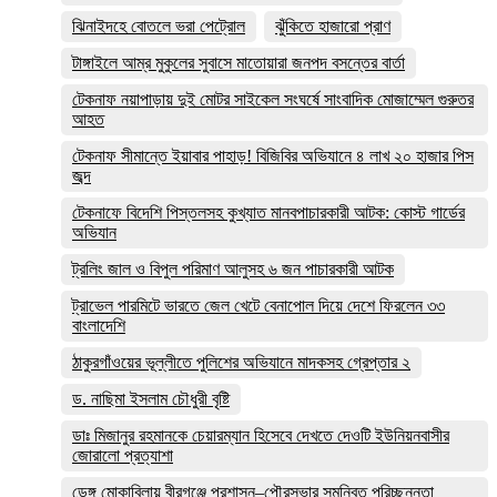
ঝিনাইদহে বোতলে ভরা পেট্রোল
ঝুঁকিতে হাজারো প্রাণ
টাঙ্গাইলে আম্র মুকুলের সুবাসে মাতোয়ারা জনপদ বসন্তের বার্তা
টেকনাফ নয়াপাড়ায় দুই মোটর সাইকেল সংঘর্ষে সাংবাদিক মোজাম্মেল গুরুতর
আহত
টেকনাফ সীমান্তে ইয়াবার পাহাড়! বিজিবির অভিযানে ৪ লাখ ২০ হাজার পিস
জব্দ
টেকনাফে বিদেশি পিস্তলসহ কুখ্যাত মানবপাচারকারী আটক: কোস্ট গার্ডের
অভিযান
ট্রলিং জাল ও বিপুল পরিমাণ আলুসহ ৬ জন পাচারকারী আটক
ট্রাভেল পারমিটে ভারতে জেল খেটে বেনাপোল দিয়ে দেশে ফিরলেন ৩৩
বাংলাদেশি
ঠাকুরগাঁওয়ের ভূল্লীতে পুলিশের অভিযানে মাদকসহ গ্রেপ্তার ২
ড. নাছিমা ইসলাম চৌধুরী বৃষ্টি
ডাঃ মিজানুর রহমানকে চেয়ারম্যান হিসেবে দেখতে দেওটি ইউনিয়নবাসীর
জোরালো প্রত্যাশা
ডেঙ্গু মোকাবিলায় বীরগঞ্জে প্রশাসন–পৌরসভার সমন্বিত পরিচ্ছন্নতা