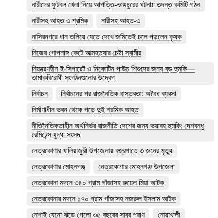
নারীদের ফুটবল খেলা নিয়ে আপত্তি-ভাঙচুরের ঘটনায় তদন্ত কমিটি গঠন
নারীসহ আহত ৩ শ্রমিক
নারীসহ আহত-৩
নাসিরনগরে ধান তলিয়ে যেতে দেখে জমিতেই ঢলে পড়লেন কৃষক
নিজের গোপনাঙ্গ কেটে আত্মহত্যার চেষ্টা স্বামীর
নিয়ন্ত্রণহীন ই-সিগারেট ও নিকোটিন পাউচ শিশুদের জন্য বড় হুমকি—
তামাকবিরোধী সংগঠনগুলোর উদ্বেগ
নির্বাচন
নির্বাচনের পর রাজনৈতিক বাস্তবতা: অবৈধ ব্যবসা
নির্মাণাধীন ভবন থেকে পড়ে দুই শ্রমিক আহত
নীতিনৈতিকতাহীন অর্থনির্ভর রাজনীতি দেশের জন্য ভয়াবহ হুমকি: দেশবন্ধু
রেমিটেন্স যুদ্ধা সংসদ
নেত্রকোণার খালিয়াজুরী উপজেলায় বজ্রপাতে ৩ জনের মৃত্যু
নেত্রকোণার মোহনগঞ্জ
নেত্রকোণার মোহনগঞ্জ উপজেলা
নেত্রকোনা মদনে ৩৪০ গ্রাম গাঁজাসহ রুয়েল মিয়া আটক
নেত্রকোনার মদনে ১৭০ গ্রাম গাঁজাসহ নজরুল ইসলাম আটক
নেশাই যেনো ঝড়ে গেলো ৩৫ বছরের সাবুর প্রাণ
নোয়াখালী