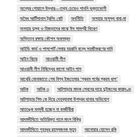
অন্যের গোয়ালে উদ্ধার—তথ্য চেয়েও পাননি ভুক্তভোগী
অবৈধ আর্টিসানাল ট্রলিং বোট
অর্থনীতি
অসহায় অসুস্থ বাবা-মা
অসহায় দুস্থ ও হিজড়াদের মাঝে ঈদ সামগ্রী বিতরণ
অস্তিত্ব রক্ষায় কৌশল অবলম্বন
আইডি কার্ড ও পাসপোর্ট সেবায় হয়রানি বন্ধে সহজীকরণের দাবি
আইন বিচার
আওয়ামী লীগ
আওয়ামী লীগ নিষিদ্ধের কালো আইন পাস
আখেরি মোনাজাতে শেষ বিশ্ব ইজতেমার ‘প্রথম পর্বের প্রথম ধাপ’
আটক
আটক ৩
আটপাড়ায় মাদক সেবনের দায়ে দুইজনের কারাদণ্ড
আটপাড়ার শিশু কে দিয়ে দেহব্যাবসা উপদ্রব থানার অভিযোগ
আতঙ্কে বনমুখী হচ্ছেন না বনজীবীরা
আদমদীঘিতে অতিরিক্ত দামে মাংস বিক্রি
আদমদীঘিতে গৃহবধূর রহস্যজনক মৃত্যু
আনোয়ার হোসেন রকি