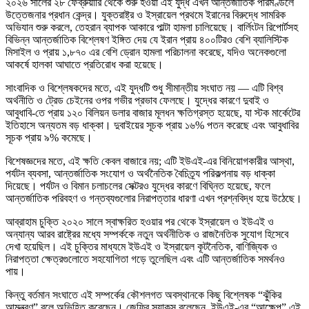
২০২৬ সালের ২৮ ফেব্রুয়ারি থেকে শুরু হওয়া এই যুদ্ধ এখন আন্তর্জাতিক পরিমণ্ডলে
উত্তেজনার প্রধান কেন্দ্র। যুক্তরাষ্ট্র ও ইস্রায়েল প্রথমে ইরানের বিরুদ্ধে সামরিক
অভিযান শুরু করলে, তেহরান ব্যাপক আকারে পাল্টা হামলা চালিয়েছে। বার্লিংটন রিপোর্টসহ
বিভিন্ন আন্তর্জাতিক বিশ্লেষণ ইঙ্গিত দেয় যে ইরান প্রায় ৪০০টিরও বেশি ব্যালিস্টিক
মিসাইল ও প্রায় ১,৮৭০ এর বেশি ড্রোন হামলা পরিচালনা করেছে, যদিও অনেকগুলো
আকর্ষে হালকা আঘাতে প্রতিরোধ করা হয়েছে।
সাংবাদিক ও বিশ্লেষকদের মতে, এই যুদ্ধটি শুধু সীমান্তীয় সংঘাত নয় — এটি বিশ্ব
অর্থনীতি ও ট্রেড চেইনের ওপর গভীর প্রভাব ফেলছে। যুদ্ধের কারণে দুবাই ও
আবুধাবি‑তে প্রায় ১২০ বিলিয়ন ডলার বাজার মূলধন ক্ষতিগ্রস্ত হয়েছে, যা স্টক মার্কেটের
ইতিহাসে অন্যতম বড় ধাক্কা। দুবাইয়ের সূচক প্রায় ১৬% পতন করেছে এবং আবুধাবির
সূচক প্রায় ৯% কমেছে।
বিশেষজ্ঞদের মতে, এই ক্ষতি কেবল বাজারে নয়; এটি ইউএই‑এর বিনিয়োগকারীর আস্থা,
পর্যটন ব্যবসা, আন্তর্জাতিক সংযোগ ও অর্থনৈতিক বৈচিত্র্য পরিকল্পনায় বড় ধাক্কা
দিয়েছে। পর্যটন ও বিমান চলাচলের সেক্টরও যুদ্ধের কারণে বিঘ্নিত হয়েছে, ফলে
আন্তর্জাতিক পরিবহণ ও গন্তব্যগুলোর নিরাপত্তার ধারণা এখন প্রশ্নবিদ্ধ হয়ে উঠেছে।
আব্রাহাম চুক্তি ২০২০ সালে স্বাক্ষরিত হওয়ার পর থেকে ইস্রায়েল ও ইউএই ও
অন্যান্য আরব রাষ্ট্রের মধ্যে সম্পর্ককে নতুন অর্থনীতিক ও রাজনৈতিক সুযোগ হিসেবে
দেখা হয়েছিল। এই চুক্তির মাধ্যমে ইউএই ও ইস্রায়েল কূটনৈতিক, বাণিজ্যিক ও
নিরাপত্তা ক্ষেত্রগুলোতে সহযোগিতা গড়ে তুলেছিল এবং এটি আন্তর্জাতিক সমর্থনও
পায়।
কিন্তু বর্তমান সংঘাতে এই সম্পর্কের কৌশলগত অবস্থানকে কিছু বিশ্লেষক “ঝুঁকির
আমন্ত্রণ” বলে অভিহিত করেছেন। জেফ্রি স্যাকস বলেছেন, ইউএই‑এর “আক্ষেপ” এই