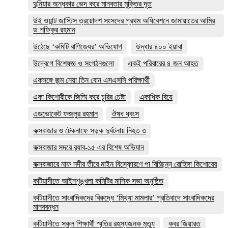
দুনিয়ার অন্ধকার ভেদ করে মানবতার মুক্তির দূত
উই ওয়ান্ট জাস্টিস ত্রয়োদশ সংসদের প্রথম অধিবেশনে জামায়াতের আমির
ড শফিকুর রহমান
উঠেছে ‘কমিটি বাণিজ্যের’ অভিযোগ
উদ্ধার ৪০০ ইয়াবা
উদ্বেগে বিশেষজ্ঞ ও সংগঠনগুলো
একই পরিবারের ৪ জন আহত
একসঙ্গে জন্ম নেয়া তিন বোন এসএসসি পরিক্ষার্থী
একা কিশোরীকে জিম্মি করে চুরির চেষ্টা
একাধিক বিয়ে
এডভোকেট ফজলুর রহমান
ঔষধ ধ্বংস
কক্সবাজার ও টেকনাফে সড়ক দুর্ঘটনায় নিহত ৩
কক্সবাজার সদরে র‍্যাব-১৫ এর বিশেষ অভিযান
কক্সবাজারে নাফ নদীর তীরে মাইন বিস্ফোরণে পা বিচ্ছিন্ন রোহিঙ্গা কিশোরের
কটিয়াদীতে আইনশৃঙ্খলা কমিটির মাসিক সভা অনুষ্ঠিত
কটিয়াদীতে সাংবাদিকদের বিরুদ্ধে ‘মিথ্যা মামলার’ প্রতিবাদে সাংবাদিকদের
মানববন্ধন
কটিয়াদীতে স্কুল শিক্ষার্থী স্মৃতির রহস্যজনক মৃত্যু
কবর জিয়ারত