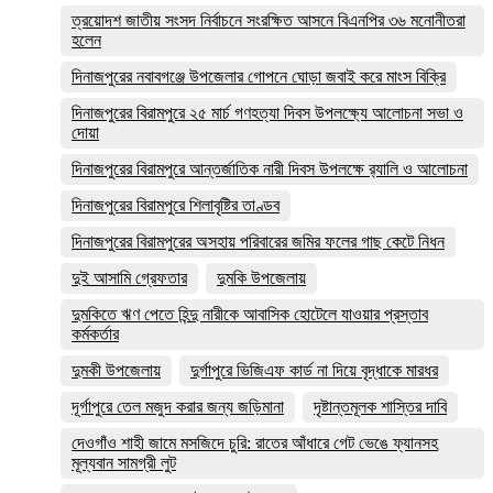
ত্রয়োদশ জাতীয় সংসদ নির্বাচনে সংরক্ষিত আসনে বিএনপির ৩৬ মনোনীতরা
হলেন
দিনাজপুরের নবাবগঞ্জে উপজেলার গোপনে ঘোড়া জবাই করে মাংস বিক্রি
দিনাজপুরের ‎বিরামপুরে ২৫ মার্চ গণহত্যা দিবস উপলক্ষ্যে আলোচনা সভা ও
দোয়া
দিনাজপুরের বিরামপুরে আন্তর্জাতিক নারী দিবস উপলক্ষে র‍্যালি ও আলোচনা
দিনাজপুরের বিরামপুরে শিলাবৃষ্টির তাণ্ডব
দিনাজপুরের বিরামপুরের অসহায় পরিবারের জমির ফলের গাছ কেটে নিধন
দুই আসামি গ্রেফতার
দুমকি উপজেলায়
দুমকিতে ঋণ পেতে হিন্দু নারীকে আবাসিক হোটেলে যাওয়ার প্রস্তাব
কর্মকর্তার
দুমকী উপজেলায়
দুর্গাপুরে ভিজিএফ কার্ড না দিয়ে বৃদ্ধাকে মারধর
দূর্গাপুরে তেল মজুদ করার জন্য জড়িমানা
দৃষ্টান্তমূলক শাস্তির দাবি
দেওগাঁও শাহী জামে মসজিদে চুরি: রাতের আঁধারে গেট ভেঙে ফ্যানসহ
মূল্যবান সামগ্রী লুট