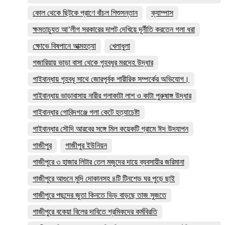
কোল থেকে ছিটকে প্রাণে বাঁচল শিশুসন্তান
ক্যাম্পাস
ক্ষমতাচ্যুত আ’লীগ সরকারের দাপট দেখিয়ে দূর্নীতি করতেন গলা ধরা
ক্ষোভে বিষপানে আত্মহত্যা
খেলাধুলা
গজারিয়ায় ভাড়া বাসা থেকে গৃহবধূর মরদেহ উদ্ধার
গাইবান্ধায় গৃহবধূ সাথে জোরপূর্বক শারীরিক সম্পর্কের অভিযোগ।
গাইবান্ধায় ভাড়াবাসায় নারীর গলাকাটা লাশ ও কাটা পুরুষাঙ্গ উদ্ধার
গাইবান্ধার গোবিন্দগঞ্জে গলা কেটে হত্যাচেষ্টা
গাইবান্ধার সৌদি আরবের সঙ্গে মিল কয়েকটি গ্রামে ঈদ উদযাপন
গাজীপুর
গাজীপুর ইউনিয়ন
গাজীপুরে ৩ হাজার লিটার তেল মজুদের দায়ে ব্যবসায়ীর জরিমানা
গাজীপুরে আগুনে মুদি দোকানসহ ৪টি টিনশেড ঘর পুড়ে ছাই
গাজীপুরে পছন্দের জুতা কিনতে ভিড় বাড়ছে তাজ সুজতে
গাজীপুরে বকেয়া বিলের দাবিতে শ্রমিকদের কর্মবিরতি