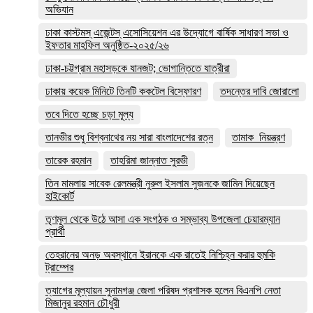
অভিযান
ঢাকা কাস্টমস্ এজেন্টস্ এসোসিয়েশন এর উদ্যোগে বার্ষিক সাধারণ সভা ও
ইফতার মাহফিল অনুষ্ঠিত-২০২৫/২৬
ঢাকা-চট্টগ্রাম মহাসড়কে যানজট; ভোগান্তিতে যাত্রীরা
ঢাকায় কয়েক মিনিটে তিনটি ককটেল বিস্ফোরণ
তদন্তের দাবি জোরালো
তবে দিতে হচ্ছে চড়া মূল্য
তানভীর শুধু বিশ্বনাথের নয় সারা বাংলাদেশের রত্ন
তামাক_নিয়ন্ত্রণ
তারেক রহমান
তাহরিমা জান্নাত সুরভী
তিন মামলায় সাবেক রেলমন্ত্রী নুরুল ইসলাম সুজনকে জামিন দিয়েছেন
হাইকোর্ট
তৃণমূল থেকে উঠে আসা এক সংগঠক ও সম্ভাব্য উপজেলা চেয়ারম্যান
প্রার্থী
তেহরানের অনড় অবস্থানে ইরানকে এক রাতেই নিশ্চিহ্ন করার হুমকি
ট্রাম্পের
ত্যাগের মূল্যায়ন সুনামগঞ্জ জেলা পরিষদ প্রশাসক হলেন বিএনপি নেতা
মিজানুর রহমান চৌধুরী