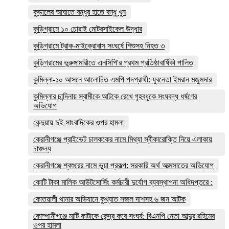
কুড়ালের আঘাতে বন্ধুর হাতে বন্ধু খুন
কুড়িগ্রামে ১০ চোরাই মোটরসাইকেল উদ্ধার
কুড়িগ্রামে ট্রাক-মাইক্রোবাস সংঘর্ষে শিশুসহ নিহত ৩
কুড়িগ্রামের ভুরুঙ্গামারীতে এনসিপি'র প্রথম প্রতিষ্ঠাবার্ষিকী পালিত
কুমিল্লা-১০ আসনে আলোচিত এমপি পদপ্রার্থী: যুবনেতা ইমরান মজুমদার
কুমিল্লার চান্দিনায় স্বামীকে আটকে রেখে গৃহবধূকে সংঘবদ্ধ ধর্ষণের
অভিযোগ
কেন্দুয়ায় দুই সাংবাদিকের ওপর হামলা
কেরানীগঞ্জে প্রাইভেট চালককের নামে মিথ্যা স্বীকারোক্তি নিয়ে এলাকায়
চাঞ্চল্য
কেরানীগঞ্জে শ্বশুরের নামে ভুয়া প্রকল্প: সরকারি অর্থ আত্মসাতের অভিযোগ
কোটি টাকা মালিক আউটসোর্সিং কর্মচারী দুর্যোগ ব্যবস্থাপনা অধিদপ্তরে :
কোতয়ালী থানার অভিযানে কুখ্যাত সজল দাশসহ ৬ জন আটক
কোম্পানীগঞ্জে মাটি কাটাকে কেন্দ্র করে সংঘর্ষ: বিএনপি নেতা আব্দুর রহিমের
ওপর হামলা