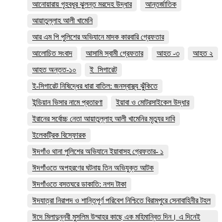
আনোয়ারায় গৃহবধূর ঝুলন্ত মরদেহ উদ্ধার
আন্তর্জাতিক
আয়াতুল্লাহ আলী খামেনি
আর এম পি পুলিশের অভিযানে মাদক কারবারি গ্রেফতার
আলোচিত সংবাদ
আসামি স্বামী গ্রেফতার
আহত -৩
আহত ২
আহত অন্তত-১০
ই_সিগারেট
ই-সিগারেট নিষিদ্ধের ধারা বাতিল: জনস্বাস্থ্য ঝুঁকিতে
ইন্ডিয়ান ভিসার নামে প্রতারণা
ইয়াবা ও মোটরসাইকেল উদ্ধার
ইরানের সর্বোচ্চ নেতা আয়াতুল্লাহ আলী খামেনির মৃত্যুর দাবি
ইলেকট্রিক বিস্ফোরক
ঈদগাঁও থানা পুলিশের অভিযানে ইয়াবাসহ গ্রেফতার- ১
ঈদগাঁওতে অপহরণের ঘটনায় তিন অভিযুক্ত আটক
ঈদগাঁওতে বসতঘরে ডাকাতি: নগদ টাকা
ঈদযাত্রা নিরাপদ ও শান্তিপূর্ণ পরিবেশ নিশ্চিতে বিরামপুরে সেনাবাহিনীর টহল
ঈদে মিলাদুন্নবী মুসলিম উম্মাহর কাছে এক মহিমান্বিত দিন। এ দিনেই