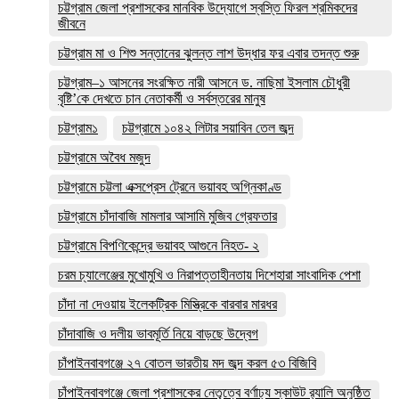
চট্টগ্রাম জেলা প্রশাসকের মানবিক উদ্যোগে স্বস্তি ফিরল শ্রমিকদের
জীবনে
চট্টগ্রাম মা ও শিশু সন্তানের ঝুলন্ত লাশ উদ্ধার ফর এবার তদন্ত শুরু
চট্টগ্রাম–১ আসনের সংরক্ষিত নারী আসনে ড. নাছিমা ইসলাম চৌধুরী
বৃষ্টি’কে দেখতে চান নেতাকর্মী ও সর্বস্তরের মানুষ
চট্টগ্রাম১
চট্টগ্রামে ১০৪২ লিটার সয়াবিন তেল জব্দ
চট্টগ্রামে অবৈধ মজুদ
চট্টগ্রামে চট্টলা এক্সপ্রেস ট্রেনে ভয়াবহ অগ্নিকাণ্ড
চট্টগ্রামে চাঁদাবাজি মামলার আসামি মুজিব গ্রেফতার
চট্টগ্রামে বিপণিকেন্দ্রে ভয়াবহ আগুনে নিহত- ২
চরম চ্যালেঞ্জের মুখোমুখি ও নিরাপত্তাহীনতায় দিশেহারা সাংবাদিক পেশা
চাঁদা না দেওয়ায় ইলেকট্রিক মিস্ত্রিকে বারবার মারধর
চাঁদাবাজি ও দলীয় ভাবমূর্তি নিয়ে বাড়ছে উদ্বেগ
চাঁপাইনবাবগঞ্জে ২৭ বোতল ভারতীয় মদ জব্দ করল ৫৩ বিজিবি
চাঁপাইনবাবগঞ্জে জেলা প্রশাসকের নেতৃত্বে বর্ণাঢ্য স্কাউট র‍্যালি অনুষ্ঠিত