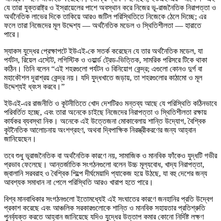
যে তারা যুক্তরাষ্ট্র ও ইস্রায়েলের পাশে অবস্থান করে নিজের ভূ‑রাজনৈতিক নিরাপত্তা ও
অর্থনৈতিক লাভের দিকে তাকিয়ে আরও জটিল পরিস্থিতিতে নিজেকে ঠেলে দিচ্ছে; এর
ফলে তারা নিজেদের মূল উদ্দেশ্য — অর্থনৈতিক মডেল ও স্থিতিশীলতা — হারাতে
পারে।
স্যাকস যুদ্ধের প্রেক্ষাপটে ইউএই‑কে সতর্ক করেছেন যে তার অর্থনৈতিক মডেল, যা
পর্যটন, রিয়েল এস্টেট, লগিস্টিক ও ওয়ার্ল্ড ট্রেড‑ভিত্তিক, সামরিক পরিসরে টিকে থাকা
কঠিন। তিনি বলেন “এই শহরগুলো পর্যটন ও বিনিয়োগ কেন্দ্র; এগুলো কোনও দুর্গ বা
মহাকৌশল দূরাশ্রয় কেন্দ্র নয়। যদি যুদ্ধখাতে জড়ায়, তা শহরগুলোর কাঠামো ও মূল
উদ্দেশ্যই ধ্বংস করবে।”
ইউএই‑এর রাজনীতি ও কূটনীতিতে খোদ দেশটিরও মন্তব্য আছে যে পরিস্থিতি কঠিনভাবে
পরিবর্তিত হচ্ছে, এবং তারা অনেকে চাইছে নিজেদের নিরাপত্তা ও স্থিতিশীলতা রক্ষায়
কার্যকর ব্যবস্থা নিক। অনেকে এই উত্তেজনা মোকাবেলায় শান্তি উদ্যোগ, বৈশ্বিক
কূটনৈতিক আলোচনায় অংশগ্রহণ, অথবা দ্বিপাক্ষিক নিরস্ত্রীকরণের জন্য আহ্বান
জানিয়েছেন।
তবে শুধু ভূরাজনৈতিক বা অর্থনৈতিক কারণে নয়, সামাজিক ও মানবিক ফাঁকেও যুদ্ধটি গভীর
প্রভাব ফেলেছে। আন্তর্জাতিক সংগঠনগুলো বলেন উচ্চ মূল্যবোধ, খাদ্য নিরাপত্তা,
জ্বালানি সরবরাহ ও বৈশ্বিক শিল্পে দীর্ঘমেয়াদি প্যাকেজ হয়ে উঠছে, যা বহু দেশের জন্য
আবশ্যক সমাধান না পেলে পরিস্থিতি আরও খারাপ হতে পারে।
বিশ্ব মানবাধিকার সংগঠনগুলো ইতোমধ্যেই এই সংঘাতের কারণে জনহানির প্রতি উদ্বেগ
প্রকাশ করেছে এবং আঞ্চলিক সরকারগুলোকে শান্তি ও মানবিক সহায়তার প্রতিশ্রুতি
পুনর্ব্যক্ত করতে আহ্বান জানিয়েছে যদিও যুদ্ধের উত্তাপ কমার কোনো নির্দিষ্ট লক্ষণ