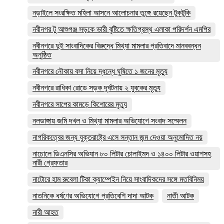
নড়াইলে সংরক্ষিত মহিলা আসনে আলোচনার তুঙ্গে রয়েছেন টুকটুকি
নবীনগর টু আশুগঞ্জ সড়কে ভারী বৃষ্টিতে ক্ষতিগ্রস্থ এলাকা পরিদর্শন এমপির
নবীনগরে দুই সাংবাদিকের বিরুদ্ধে মিথ্যা মামলার প্রতিবাদে মানববন্ধন
অনুষ্ঠিত
নবীনগরে নৌকায় বসা নিয়ে দ্ধন্ধে ঘুষিতে ১ জনের মৃত্যু
নবীনগরে রাধিকা রোডে সড়ক দূর্ঘটনায় ২ যুবকের মৃত্যু
নবীনগরে সাপের কামড়ে কিশোরের মৃত্যু
নলডাঙ্গায় জমি দখল ও মিথ্যা মামলার অভিযোগে সংবাদ সম্মেলন
নাগরিকত্বের জন্য যুক্তরাষ্ট্রে এসে সন্তান জন্ম দেওয়া অনুমোদিত নয়
নাচোলে ডিএনসির অভিযান ৮০ লিটার চোলাইমদ ও ১৪০০ লিটার ওয়াশসহ
নারী গ্রেফতার
নাটোরে হাম রুবেলা টিকা ক্যাম্পেইন নিয়ে সাংবাদিকদের সঙ্গে মতবিনিময়
নাতনিকে ধর্ষণের অভিযোগে প্রতিবেশি দাদা আটক
নাতী আটক
নারী আহত