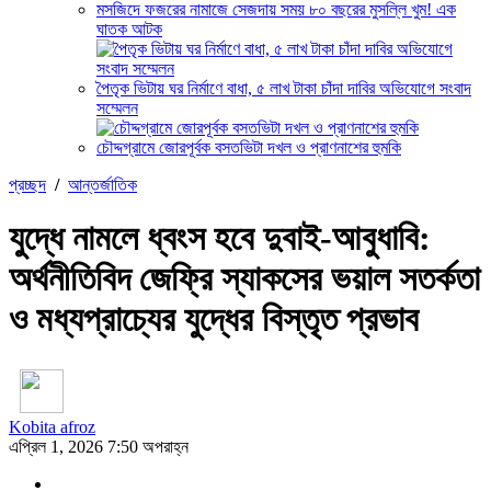
মসজিদে ফজরের নামাজে সেজদায় সময় ৮০ বছরের মুসল্লি খুম! এক
ঘাতক আটক
পৈতৃক ভিটায় ঘর নির্মাণে বাধা, ৫ লাখ টাকা চাঁদা দাবির অভিযোগে সংবাদ
সম্মেলন
চৌদ্দগ্রামে জোরপূর্বক বসতভিটা দখল ও প্রাণনাশের হুমকি
প্রচ্ছদ
/
আন্তর্জাতিক
যুদ্ধে নামলে ধ্বংস হবে দুবাই‑আবুধাবি:
অর্থনীতিবিদ জেফ্রি স্যাকসের ভয়াল সতর্কতা
ও মধ্যপ্রাচ্যের যুদ্ধের বিস্তৃত প্রভাব
Kobita afroz
এপ্রিল 1, 2026 7:50 অপরাহ্ন