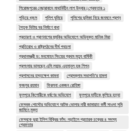
পিরোজপুরের নেছারাবাদে মাথাবিহীন লাশ উদ্বার।গ্রেফতার ১
পুড়িয়ে ধ্বংস
পুলিশ ঘুমিয়ে
পুলিশের ভূমিকা নিয়ে জনমনে প্রশ্ন
পৈতৃক ভিটায় ঘর নির্মাণে বাধা
প্রতারণা ও প্রাণনাশের হুমকির অভিযোগে অভিযুক্ত মানিক মিয়া
প্রতিরোধ ও রাষ্ট্রগঠনের দীর্ঘ পথচলা
প্রধানমন্ত্রী ড: মনমোহন সিংয়ের প্রথম মৃত্যু বার্ষিকী
প্রশংসায় ভাসছেন এসি ল্যান্ড এহসানুল হক শিপন
প্রশাসনের হস্তক্ষেপ কামনা
প্রেসক্লাব সভাপতি'র হামলা
ফজলুর রহমান
ফিরলনা একজন রোহিঙ্গা
ফুলপুরে কিশোরীকে ধর্ষণের অভিযোগ
ফুলপুরে দাদীকে কুপিয়ে হত্যা
ফেসবুক পোস্টের অভিযোগে আটক ভোলার নারী জামায়াত কর্মী সাওদা সুমি
জামিনে মুক্ত
ফেসবুকে ভুয়া ইলিশ বিক্রির ফাঁদ: নড়াইলে প্রতারক চক্রের ৪ সদস্য
গ্রেফতার