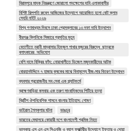
বিরামপুরে মাদক নিয়ন্ত্রণে জোরালো পদক্ষেপের দাবি এলাকাবাসীর
বিশিষ্ট শিল্পপতি রুবেল আজিজের উদ্যোগে আয়োজিত হলো বোট ক্লাব
সেহরি নাইট ২০২৬
বিশ্ব গণমাধ্যম দিবসে ঢাকা প্রেসক্লাবের ১৩ দফা দাবি উত্থাপন
বীরগঞ্জ ক্লিনিকে সিজারে প্রসূতির মৃত্যু
বেতাগীতে নূরানী মাদ্রাসার হিফজুল শাখার হুজুরের বিরুদ্ধে ছাত্রকে
বলাৎকারের অভিযোগ
বেশি দামে বিক্রির ফাঁদ: নোয়াখালীতে ডিজেল মজুদকারীদের আটক
বোরহানউদ্দিনে ৭ হাজার কৃষকের মাঝে বিনামূল্যে বীজ-সার বিতরণ উদ্বোধন
ব্যবসার প্রয়োজনীয় সব সেবা এক প্ল্যাটফর্মে
ব্রাহ্মণবাড়িয়া কসবায় এক তরুণ সাংবাদিকদের পিটিয়ে হত্যা
ব্রিটিশ ঔপনিবেশিক শাসনে বাংলার ইতিহাস: শোষণ
ভাইরাল শৈলকুপার ঘটনা
ভাঙচুর
ভারতের মেঘালয়ে কোয়ারী দশে বাংলাদেশী শ্রমিক নিহত
ভালুকায় এস এন এস সিএনজি ও ব্যাগ ফ্যাক্টরীর উদ্যোগে ইফতার ও দোয়া