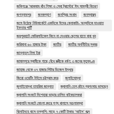
জকিগঞ্জে 'আকমাম খাঁন শিক্ষা ও সেবা ট্রাস্টের' ঈদ সামগ্রী বিতরণ
জগন্নাথপুর
জনকল্যাণ
জনপ্রিয় সংবাদ
জনস্বাস্থ্য
জমে উঠেছে নিউমার্কেটে একদিকে ঈদের কেনাকাটা- অন্যদিকে দাওয়াত
ইফতার পার্টি
জয়পুরহাটে মোটরসাইকেল কিনে না দেওয়ায় ছেলের হাতে বাবা খুন
জরিমানা ৬০ হাজার টাকা
জাতীয়
জাতীয় অর্থনীতির সুখবর
জান্নাতুল নিসা ইরা
জামালপুরে স্বামীকে গাছে বেঁধে স্ত্রীকে ধর্ষণ: ৩ জনের মৃত্যুদণ্ড
জাহাজ থেকে ৩৭ হাজার লিটার ডিজেল উদ্ধার
জিরো ওয়েটিং টাইমে চট্টগ্রাম বন্দর
জুলাইযোদ্ধা
জুলাইযোদ্ধা তাহরিমা জান্নাত
জ্বালানি তেল বন্টনে প্রশংসায় ভাসছেন
জ্বালানি সংকটে দিশেহারা ভাড়ায় চালিত বাইকচালকরা
জ্বালানি সংকটে মোংলা বন্দরে পণ্য খালাসে অচলাবস্থা
ঝিনাইদহে বাসে তল্লাশি: সাড়ে ৭ কোটি টাকার ‘আইস’ জব্দ