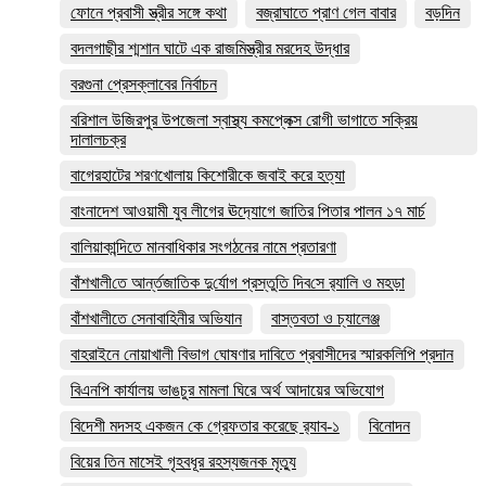
ফোনে প্রবাসী স্ত্রীর সঙ্গে কথা
বজ্রাঘাতে প্রাণ গেল বাবার
বড়দিন
বদলগাছীর শ্মশান ঘাটে এক রাজমিস্ত্রীর মরদেহ উদ্ধার
বরগুনা প্রেসক্লাবের নির্বাচন
বরিশাল উজিরপুর উপজেলা স্বাস্থ্য কমপ্লেক্স রোগী ভাগাতে সক্রিয়
দালালচক্র
বাগেরহাটের শরণখোলায় কিশোরীকে জবাই করে হত্যা
বাংনাদেশ আওয়ামী যুব লীগের ঊদ‍্যোগে জাতির পিতার পালন ১৭ মার্চ
বালিয়াকান্দিতে মানবাধিকার সংগঠনের নামে প্রতারণা
বাঁশখালী‌তে আর্ন্তজা‌তিক দু‌র্যোগ প্রস্তু‌তি দিব‌সে র‌্যালি ও মহড়া
বাঁশখালীতে সেনাবাহিনীর অভিযান
বাস্তবতা ও চ্যালেঞ্জ
বাহরাইনে নোয়াখালী বিভাগ ঘোষণার দাবিতে প্রবাসীদের স্মারকলিপি প্রদান
বিএনপি কার্যালয় ভাঙচুর মামলা ঘিরে অর্থ আদায়ের অভিযোগ
বিদেশী মদসহ একজন কে গ্রেফতার করেছে র‌্যাব-১
বিনোদন
বিয়ের তিন মাসেই গৃহবধূর রহস্যজনক মৃত্যু