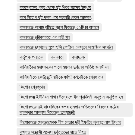
কবরস্থানের পুকুর থেকে দুই শিশুর মরদেহ উদ্ধার
কবে নিয়োগ দুই দশক ধরে সরকারি বেতন আত্মসাৎ
কমলগঞ্জে আগাম বৃষ্টিতে প্রাণ ফিরেছে ২২টি চা বাগানে
কমলগঞ্জে ছুরিকাঘাতে এক নারী খুন
কমলগঞ্জে দুস্থদের মুখে হাসি ফোটাল একসূত্র সামাজিক সংগঠন
কর্তৃপক্ষ পলাতক
কলকাতা
কারাদণ্ড
কালিয়াকৈর মহাসড়কের পাশে ময়লার দুর্গন্ধে অতিষ্ঠ জনজীবন
কাশিয়ানীতে রেস্টুরেন্টে নারীকে ধর্ষণ! কর্মচারীকে গ্রেফতার
কিশোর গ্রেপ্তার
কিশোরগঞ্জ ইউনিয়ন শাখার উদ্যোগে ঈদ পুনর্মিলনী অনুষ্ঠান অনুষ্ঠিত হল
কিশোরগঞ্জে দুই সাংবাদিকের ওপর হামলায় জড়িতদের বিরুদ্ধে কঠোর
ব্যবস্থার আশ্বাস দিয়েছেন তথ্যমন্ত্রী
কিশোরগঞ্জে স্বেচ্ছাসেবক লীগ নেতার স্ত্রী ইফতির ঝুলন্ত লাশ উদ্ধার
কুখ্যাত সন্ত্রাসী এলেক্স দুর্বৃত্তদের হাতে নিহত