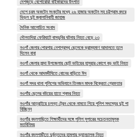
দেশজুড়ে বেপোরোয়া বাইকারদের উৎপাত
দেশে চরম অকটেন সংকটের মধ্যে ২৬ হাজার অকটেন সহ চট্টগ্রাম বন্দরে
ভিড়ল দুই জ্বালানিবাহী জাহাজ
দৈনিক আলোচিত সংবাদ
দৌলতদিয়া ফেরিঘাটে বাসডুবির ঘটনায় নিহত বেড়ে ২৩
নওগাঁ জেলার পোরশায় নেশাগ্রস্থ ছেলেকে ভ্রাম্যমাণ আদালতে তুলে
দিলেন বাবা
নওগাঁ জেলার মান্দা উপজেলায় ছোট ভাইয়ের হাসুয়ার কোপে বড় ভাই নিহত
নওগাঁ থেকে আদমদীঘিতে বোনের বাড়িতে ঈদ
নওগাঁ সদর থানা পুলিশের অভিযানে তিনজন মাদক বিক্রেতা গ্রেফতার
নওগাঁয় ছেলের বউয়ের হাতে শ্বশুর নিহত
নওগাঁর আত্রাইয়ে চলন্ত ট্রেন থেকে নামতে গিয়ে পুলিশ সদস্যের দুই পা
বিচ্ছিন্ন
নওগাঁর বদলগাছিতে শিক্ষার্থীদের সঙ্গে পুলিশ সুপারের সচেতনতামূলক
মতবিনিময়
নওগাঁর বদলগাছীতে দুর্বৃত্তদের হামলায় ভ্যানচালক নিহত