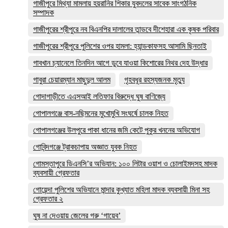
গাজীপুরে মিথ্যা মামলায় হয়রানির শিকার যুবদলের সাবেক সাংগঠনিক
সম্পাদক
গাজীপুরের শ্রীপুরে নব বিএনপির দালালের তান্ডবে দীশেহারা এক কৃষক পরিবার
গাজীপুরের শ্রীপুরে পুলিশের ওপর হামলা: হ্যান্ডকাফসহ আসামি ছিনতাই
গাবখান চ্যানেলে তিনদিন আগে ডুবে যাওয়া কিশোরের নিথর দেহ উদ্ধার
গাবুরা চেয়ারম্যান মাছুদুল আলম
গৃহবধূর রহস্যজনক মৃত্যু
গোদাগাড়ীতে এএসআই লতিফার বিরুদ্ধে ঘুষ বাণিজ্যে
গোপালগঞ্জে বাস-নছিমনের মুখোমুখি সংঘর্ষে চালক নিহত
গোপালগঞ্জের উলপুরে পাকা ধানের জমি কেটে পুকুর খননের অভিযোগ
গোবিন্দগঞ্জে ট্রাকচাপায় অজ্ঞাত যুবক নিহত
গোমস্তাপুরে ডিএনসি’র অভিযান: ১০০ লিটার ওয়াশ ও চোলাইমদসহ মাদক
ব্যবসায়ী গ্রেফতার
গোয়েন্দা পুলিশের অভিযানে মান্দার কুখ্যাত মহিলা মাদক ব্যবসায়ী মিনা সহ
গ্রেফতার ২
ঘুষ না দেওয়ায় জেলের গরু ‘গায়েব’