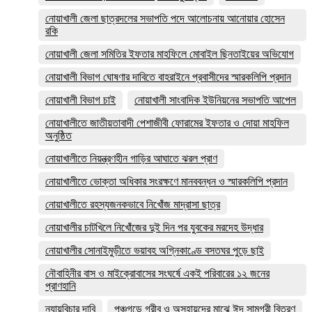
নোয়াখালী জেলা ছাত্রদলের সভাপতি পদে আলোচনায় আনোয়ার হোসেন
রকি
নোয়াখালী জেলা সমিতির ইফতার মাহফিলে মোবাইল ছিনতাইয়ের অভিযোগ
নোয়াখালী বিভাগ ঘোষণার দাবিতে বাহরাইনে প্রবাসীদের স্মারকলিপি প্রদান
নোয়াখালী বিভাগ চাই
নোয়াখালী সাংবাদিক ইউনিয়নের সভাপতি আপেল
নোয়াখালীতে জাতীয়তাবাদী পেশাজীবী ফোরামের ইফতার ও দোয়া মাহফিল
অনুষ্ঠিত
নোয়াখালীতে নিয়ন্ত্রণহীন গাড়ির আঘাতে ঝরল প্রাণ
নোয়াখালীতে ভোক্তা অধিকার সংরক্ষণে মানববন্ধন ও স্মারকলিপি প্রদান
নোয়াখালীতে রহস্যজনকভাবে নিখোঁজ মাদ্রাসা ছাত্র
নোয়াখালীর চাটখিলে নিখোঁজের দুই দিন পর যুবকের মরদেহ উদ্ধার
নোয়াখালীর সোনাইমুড়ীতে ভয়াবহ অগ্নিকাণ্ডে বসতঘর পুড়ে ছাই
নৌবাহিনীর বাস ও মাইক্রোবাসের সংঘর্ষে একই পরিবারের ১২ জনের
প্রাণহানি
ন্যায়বিচার দাবি
পঞ্চগড়ে গরীব ও অসহায়দের মাঝে ঈদ সামগ্রী বিতরণ