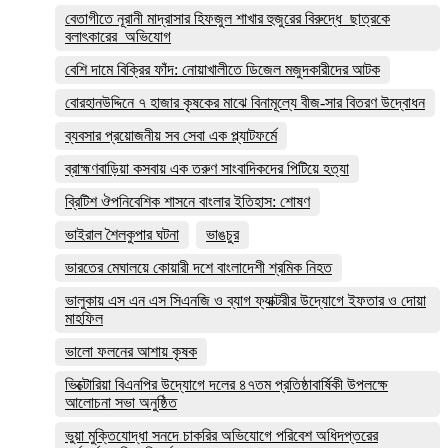
বেতাগীতে নূরানী মাদ্রাসার হিফজুল শাখার হুজুরের বিরুদ্ধে ছাত্রকে
বলাৎকারের অভিযোগ
বেশি দামে বিক্রির ফাঁদ: নোয়াখালীতে ডিজেল মজুদকারীদের আটক
বোরহানউদ্দিনে ৭ হাজার কৃষকের মাঝে বিনামূল্যে বীজ-সার বিতরণ উদ্বোধন
ব্যবসার প্রয়োজনীয় সব সেবা এক প্ল্যাটফর্মে
ব্রাহ্মণবাড়িয়া কসবায় এক তরুণ সাংবাদিকদের পিটিয়ে হত্যা
ব্রিটিশ ঔপনিবেশিক শাসনে বাংলার ইতিহাস: শোষণ
ভাইরাল শৈলকুপার ঘটনা
ভাঙচুর
ভারতের মেঘালয়ে কোয়ারী দশে বাংলাদেশী শ্রমিক নিহত
ভালুকায় এস এন এস সিএনজি ও ব্যাগ ফ্যাক্টরীর উদ্যোগে ইফতার ও দোয়া
মাহফিল
ভালো ফলনের আশায় কৃষক
ভিক্টোরিয়া বিএনপির উদ্যোগে দলের ৪৭তম প্রতিষ্ঠাবার্ষিকী উপলক্ষে
আলোচনা সভা অনুষ্ঠিত
ভুয়া মুক্তিযোদ্ধা সনদে চাকরির অভিযোগে পরিবেশ অধিদপ্তরের