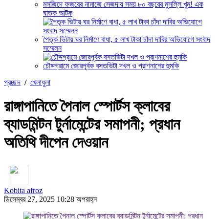
মসজিদে ফজরের নামাজে সেজদায় সময় ৮০ বছরের মুসল্লি খুম! এক
ঘাতক আটক
পৈতৃক ভিটায় ঘর নির্মাণে বাধা, ৫ লাখ টাকা চাঁদা দাবির অভিযোগে সংবাদ
সম্মেলন
চৌদ্দগ্রামে জোরপূর্বক বসতভিটা দখল ও প্রাণনাশের হুমকি
প্রচ্ছদ
/
খেলাধুলা
রাঙ্গাপানিতে পৈনাল স্পোর্টস ক্লাবের
ব্যাডমিন্টন টুর্নামেন্টের সমাপনী; প্রধান
অতিথি দীপেন দেওয়ান
Kobita afroz
ডিসেম্বর 27, 2025 10:28 অপরাহ্ন