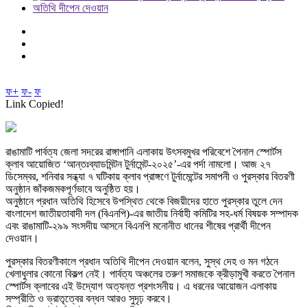
ফ+
ফ-
ফ
Link Copied!
রাঙামাটি পার্বত্য জেলা সদরের রাঙ্গাপানি এলাকায় উৎসবমুখর পরিবেশে পৈনাল স্পোর্টস
ক্লাব আয়োজিত ‘আন্তঃব্যাডমিন্টন টুর্নামেন্ট-২০২৫’-এর পর্দা নামলো। আজ ২৭
ডিসেম্বর, শনিবার সন্ধ্যা ৭ ঘটিকায় ক্লাব প্রাঙ্গণে টুর্নামেন্টের সমাপনী ও পুরস্কার বিতরণী
অনুষ্ঠান জাঁকজমকপূর্ণভাবে অনুষ্ঠিত হয়।
​অনুষ্ঠানে প্রধান অতিথি হিসেবে উপস্থিত থেকে বিজয়ীদের হাতে পুরস্কার তুলে দেন
বাংলাদেশ জাতীয়তাবাদী দল (বিএনপি)-এর জাতীয় নির্বাহী কমিটির সহ-ধর্ম বিষয়ক সম্পাদক
এবং রাঙামাটি-২৯৯ সংসদীয় আসনে বিএনপি মনোনীত ধানের শীষের প্রার্থী দীপেন
দেওয়ান।
পুরস্কার বিতরণীকালে প্রধান অতিথি দীপেন দেওয়ান বলেন, সুস্থ দেহ ও মন গঠনে
খেলাধুলার কোনো বিকল্প নেই। পার্বত্য অঞ্চলের তরুণ সমাজকে ক্রীড়ামুখী করতে পৈনাল
স্পোর্টস ক্লাবের এই উদ্যোগ অত্যন্ত প্রশংসনীয়। এ ধরনের আয়োজন এলাকায়
সম্প্রীতি ও ভ্রাতৃত্বের বন্ধন আরও সুদৃঢ় করবে।