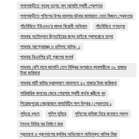
পলাশবাড়ীতে গৃহবধূ হত্যা: মূল আসামি স্বামী গ্রেপ্তার
পলাশবাড়ীতে পুলিশের উপর হামলার ঘটনায় জামায়াত নেতা মিজান গ্রেফতার
পাঁচবিবিতে ইউএনও'র মাদক বিরোধী অভিযান
পাঁচবিবিতে গণহত্যা
পাবনায় অটোভ্যান ছিনতাইয়ের জন্য ভাইকে শ্বাসরোধে হত্যা
পাবনায় আগ্নেয়াস্ত্র ও গুলিসহ আটক- ১
পাবনায় বিএনপির দুই গ্রুপের সংঘর্ষ
পাবনায় বেশি দামে জালানি তেল বিক্রির অপরাধে ব্যবসায়ীকে ৩০ হাজার
টাকা জরিমানা
পাবনায় মাটি কাটার ভ্রাম্যমাণ আদালতে ৫০ হাজার টাকা জরিমানা
পারিবারিক কলহের জেরে পোরশায় স্বামী কর্তৃক স্ত্রীকে খুন
পিরোজপুরের নেছারাবাদে মাথাবিহীন লাশ উদ্বার।গ্রেফতার ১
পুড়িয়ে ধ্বংস
পুলিশ ঘুমিয়ে
পুলিশের ভূমিকা নিয়ে জনমনে প্রশ্ন
পৈতৃক ভিটায় ঘর নির্মাণে বাধা
প্রতারণা ও প্রাণনাশের হুমকির অভিযোগে অভিযুক্ত মানিক মিয়া