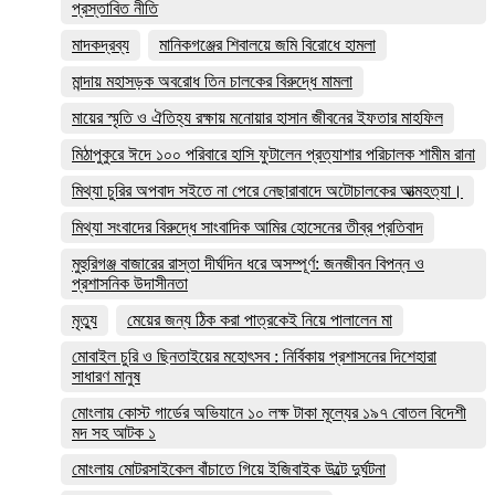
প্রস্তাবিত নীতি
মাদকদ্রব্য
মানিকগঞ্জের শিবালয়ে জমি বিরোধে হামলা
মান্দায় মহাসড়ক অবরোধ তিন চালকের বিরুদ্ধে মামলা
মায়ের স্মৃতি ও ঐতিহ্য রক্ষায় মনোয়ার হাসান জীবনের ইফতার মাহফিল
মিঠাপুকুরে ঈদে ১০০ পরিবারে হাসি ফুটালেন প্রত্যাশার পরিচালক শামীম রানা
মিথ্যা চুরির অপবাদ সইতে না পেরে নেছারাবাদে অটোচালকের আত্মহত্যা।
মিথ্যা সংবাদের বিরুদ্ধে সাংবাদিক আমির হোসেনের তীব্র প্রতিবাদ
মুহুরিগঞ্জ বাজারের রাস্তা দীর্ঘদিন ধরে অসম্পূর্ণ: জনজীবন বিপন্ন ও
প্রশাসনিক উদাসীনতা
মৃত্যু
মেয়ের জন্য ঠিক করা পাত্রকেই নিয়ে পালালেন মা
মোবাইল চুরি ও ছিনতাইয়ের মহোৎসব : নির্বিকায় প্রশাসনের দিশেহারা
সাধারণ মানুষ
মোংলায় কোস্ট গার্ডের অভিযানে ১০ লক্ষ টাকা মূল্যের ১৯৭ বোতল বিদেশী
মদ সহ আটক ১
মোংলায় মোটরসাইকেল বাঁচাতে গিয়ে ইজিবাইক উল্টে দুর্ঘটনা