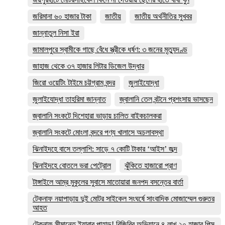
জরিমানা ৬০ হাজার টাকা
জাতীয়
জাতীয় অর্থনীতির সুখবর
জান্নাতুল নিসা ইরা
জামালপুরে স্বামীকে গাছে বেঁধে স্ত্রীকে ধর্ষণ: ৩ জনের মৃত্যুদণ্ড
জাহাজ থেকে ৩৭ হাজার লিটার ডিজেল উদ্ধার
জিরো ওয়েটিং টাইমে চট্টগ্রাম বন্দর
জুলাইযোদ্ধা
জুলাইযোদ্ধা তাহরিমা জান্নাত
জ্বালানি তেল বন্টনে প্রশংসায় ভাসছেন
জ্বালানি সংকটে দিশেহারা ভাড়ায় চালিত বাইকচালকরা
জ্বালানি সংকটে মোংলা বন্দরে পণ্য খালাসে অচলাবস্থা
ঝিনাইদহে বাসে তল্লাশি: সাড়ে ৭ কোটি টাকার ‘আইস’ জব্দ
ঝিনাইদহে বোতলে ভরা পেট্রোল
ঝুঁকিতে হাজারো প্রাণ
টাঙ্গাইলে আম্র মুকুলের সুবাসে মাতোয়ারা জনপদ বসন্তের বার্তা
টেকনাফ নয়াপাড়ায় দুই মোটর সাইকেল সংঘর্ষে সাংবাদিক মোজাম্মেল গুরুতর
আহত
টেকনাফ সীমান্তে ইয়াবার পাহাড়! বিজিবির অভিযানে ৪ লাখ ২০ হাজার পিস