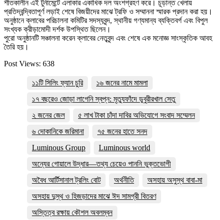
​শীতকালীন এই টুর্নামেন্টে এলাকার একাধিক দল অংশগ্রহণ করে। চূড়ান্ত খেলায়
প্রতিদ্বন্দ্বিতাপূর্ণ লড়াই শেষে বিজয়ীদের মাঝে ট্রফি ও সম্মাননা স্মারক প্রদান করা হয়।
অনুষ্ঠানে ক্লাবের পরিচালনা কমিটির সদস্যবৃন্দ, স্থানীয় গণ্যমান্য ব্যক্তিবর্গ এবং বিপুল
সংখ্যক ক্রীড়ামোদী দর্শক উপস্থিত ছিলেন।
​পুরো অনুষ্ঠানটি সঞ্চালনা করেন ক্লাবের নেতৃবৃন্দ এবং শেষে এক মনোজ্ঞ সাংস্কৃতিক আবহ
তৈরি হয়।
Post Views:
638
১১টি সিলিং ফ্যান চুরি
১৬ জনের নামে মামলা
১৭ বছরেও জোড়া লাগেনি স্বপ্ন: মৃত্যুফাঁদে ডুবুরীরখাল সেতু
২ জনের জেল
৫ লাখ টাকা চাঁদা দাবির অভিযোগে সংবাদ সম্মেলন
৬ দোকানিকে জরিমানা
৭৫ জনের হাতে সনদ
Luminous Group
Luminous world
অন্যের গোয়ালে উদ্ধার—তথ্য চেয়েও পাননি ভুক্তভোগী
অবৈধ আর্টিসানাল ট্রলিং বোট
অর্থনীতি
অসহায় অসুস্থ বাবা-মা
অসহায় দুস্থ ও হিজড়াদের মাঝে ঈদ সামগ্রী বিতরণ
অস্তিত্ব রক্ষায় কৌশল অবলম্বন