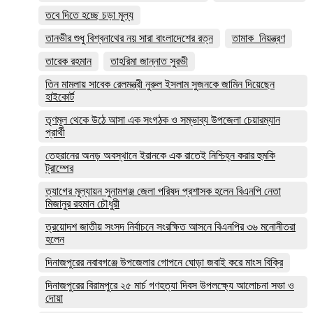
তবে দিতে হচ্ছে চড়া মূল্য
তানভীর শুধু বিশ্বনাথের নয় সারা বাংলাদেশের রত্ন
তামাক_নিয়ন্ত্রণ
তারেক রহমান
তাহরিমা জান্নাত সুরভী
তিন মামলায় সাবেক রেলমন্ত্রী নুরুল ইসলাম সুজনকে জামিন দিয়েছেন
হাইকোর্ট
তৃণমূল থেকে উঠে আসা এক সংগঠক ও সম্ভাব্য উপজেলা চেয়ারম্যান
প্রার্থী
তেহরানের অনড় অবস্থানে ইরানকে এক রাতেই নিশ্চিহ্ন করার হুমকি
ট্রাম্পের
ত্যাগের মূল্যায়ন সুনামগঞ্জ জেলা পরিষদ প্রশাসক হলেন বিএনপি নেতা
মিজানুর রহমান চৌধুরী
ত্রয়োদশ জাতীয় সংসদ নির্বাচনে সংরক্ষিত আসনে বিএনপির ৩৬ মনোনীতরা
হলেন
দিনাজপুরের নবাবগঞ্জে উপজেলার গোপনে ঘোড়া জবাই করে মাংস বিক্রি
দিনাজপুরের ‎বিরামপুরে ২৫ মার্চ গণহত্যা দিবস উপলক্ষ্যে আলোচনা সভা ও
দোয়া