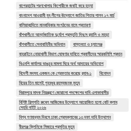
বাগেরহাটের শরণখোলায় কিশোরীকে জবাই করে হত্যা
বাংনাদেশ আওয়ামী যুব লীগের ঊদ‍্যোগে জাতির পিতার পালন ১৭ মার্চ
বালিয়াকান্দিতে মানবাধিকার সংগঠনের নামে প্রতারণা
বাঁশখালী‌তে আর্ন্তজা‌তিক দু‌র্যোগ প্রস্তু‌তি দিব‌সে র‌্যালি ও মহড়া
বাঁশখালীতে সেনাবাহিনীর অভিযান
বাস্তবতা ও চ্যালেঞ্জ
বাহরাইনে নোয়াখালী বিভাগ ঘোষণার দাবিতে প্রবাসীদের স্মারকলিপি প্রদান
বিএনপি কার্যালয় ভাঙচুর মামলা ঘিরে অর্থ আদায়ের অভিযোগ
বিদেশী মদসহ একজন কে গ্রেফতার করেছে র‌্যাব-১
বিনোদন
বিয়ের তিন মাসেই গৃহবধূর রহস্যজনক মৃত্যু
বিরামপুরে মাদক নিয়ন্ত্রণে জোরালো পদক্ষেপের দাবি এলাকাবাসীর
বিশিষ্ট শিল্পপতি রুবেল আজিজের উদ্যোগে আয়োজিত হলো বোট ক্লাব
সেহরি নাইট ২০২৬
বিশ্ব গণমাধ্যম দিবসে ঢাকা প্রেসক্লাবের ১৩ দফা দাবি উত্থাপন
বীরগঞ্জ ক্লিনিকে সিজারে প্রসূতির মৃত্যু