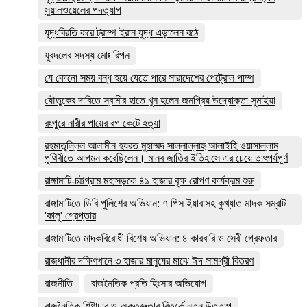
সুয়ালওয়েলের পদত্যাগ
যুদ্ধবিরতি করে ট্রাম্প ইরান যুদ্ধ এড়ালেন বঠে
যুবদলের সদস্য মোঃ রিপন
যে কোনো সময় বন্ধ হয়ে যেতে পারে সারাদেশের পেট্রোল পাম্প
যৌতুকের দাবিতে স্বামীর হাতে খুন হলেন জনপ্রিয় উদ্যোক্তা সুমাইয়া
রংপুরে নারীর পায়ের রগ কেটে হত্যা
রহমাতুল্লিল আলামীন হযরত মুহাম্মদ সাল্লাল্লাহু আলাইহি ওয়াসাল্লাম
পৃথিবীতে আগমন করেছিলেন। মানব জাতির ইতিহাসে এর চেয়ে তাৎপর্যপূর্ণ
রাঙ্গামাটি-চট্টগ্রাম মহাসড়কে ৪১ হাজার বৃক্ষ রোপণ কার্যক্রম শুরু
রাঙ্গামাটিতে ডিবি পুলিশের অভিযান: ৭ পিস ইয়াবাসহ কুখ্যাত মাদক সম্রাট
'কালু' গ্রেপ্তার
রাঙ্গামাটিতে মাদকবিরোধী বিশেষ অভিযান: ৪ কারবারি ও সেবী গ্রেফতার
রাজধানীর দক্ষিণখানে ৩ হাজার মানুষের মাঝে ঈদ সামগ্রী বিতরণ
রাজনীতি
রাজনৈতিক প্রতি হিংসার অভিযোগ
রাজনৈতিক শিষ্টাচার ও অকৃতজ্ঞতার বিতর্কে নতুন উত্তাপ