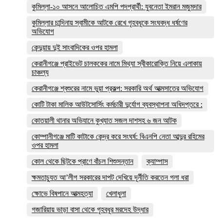
কুমিল্লা-১০ আসনে আলোচিত এমপি পদপ্রার্থী: যুবনেতা ইমরান মজুমদার
কুমিল্লার চান্দিনায় স্বামীকে আটকে রেখে গৃহবধূকে সংঘবদ্ধ ধর্ষণের
অভিযোগ
কেন্দুয়ায় দুই সাংবাদিকের ওপর হামলা
কেরানীগঞ্জে প্রাইভেট চালককের নামে মিথ্যা স্বীকারোক্তি নিয়ে এলাকায়
চাঞ্চল্য
কেরানীগঞ্জে শ্বশুরের নামে ভুয়া প্রকল্প: সরকারি অর্থ আত্মসাতের অভিযোগ
কোটি টাকা মালিক আউটসোর্সিং কর্মচারী দুর্যোগ ব্যবস্থাপনা অধিদপ্তরে :
কোতয়ালী থানার অভিযানে কুখ্যাত সজল দাশসহ ৬ জন আটক
কোম্পানীগঞ্জে মাটি কাটাকে কেন্দ্র করে সংঘর্ষ: বিএনপি নেতা আব্দুর রহিমের
ওপর হামলা
কোল থেকে ছিটকে প্রাণে বাঁচল শিশুসন্তান
ক্যাম্পাস
ক্ষমতাচ্যুত আ’লীগ সরকারের দাপট দেখিয়ে দূর্নীতি করতেন গলা ধরা
ক্ষোভে বিষপানে আত্মহত্যা
খেলাধুলা
গজারিয়ায় ভাড়া বাসা থেকে গৃহবধূর মরদেহ উদ্ধার