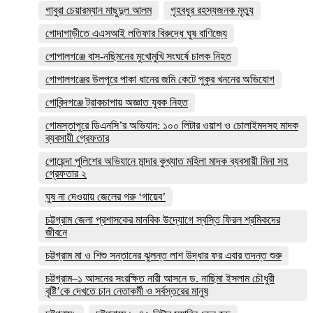
গাবুরা চেয়ারম্যান মাছুদুল আলম
গৃহবধূর রহস্যজনক মৃত্যু
গোদাগাড়ীতে এএসআই লতিফার বিরুদ্ধে ঘুষ বাণিজ্যে
গোপালগঞ্জে বাস-নছিমনের মুখোমুখি সংঘর্ষে চালক নিহত
গোপালগঞ্জের উলপুরে পাকা ধানের জমি কেটে পুকুর খননের অভিযোগ
গোবিন্দগঞ্জে ট্রাকচাপায় অজ্ঞাত যুবক নিহত
গোমস্তাপুরে ডিএনসি’র অভিযান: ১০০ লিটার ওয়াশ ও চোলাইমদসহ মাদক
ব্যবসায়ী গ্রেফতার
গোয়েন্দা পুলিশের অভিযানে মান্দার কুখ্যাত মহিলা মাদক ব্যবসায়ী মিনা সহ
গ্রেফতার ২
ঘুষ না দেওয়ায় জেলের গরু ‘গায়েব’
চট্টগ্রাম জেলা প্রশাসকের মানবিক উদ্যোগে স্বস্তি ফিরল শ্রমিকদের
জীবনে
চট্টগ্রাম মা ও শিশু সন্তানের ঝুলন্ত লাশ উদ্ধার ফর এবার তদন্ত শুরু
চট্টগ্রাম–১ আসনের সংরক্ষিত নারী আসনে ড. নাছিমা ইসলাম চৌধুরী
বৃষ্টি’কে দেখতে চান নেতাকর্মী ও সর্বস্তরের মানুষ