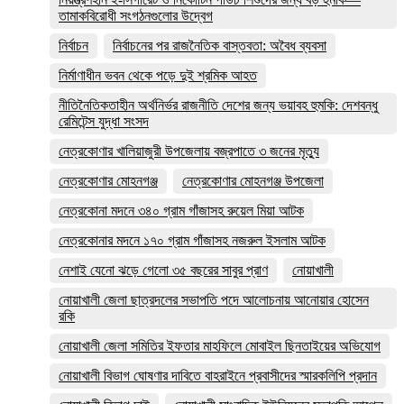
তামাকবিরোধী সংগঠনগুলোর উদ্বেগ
নির্বাচন
নির্বাচনের পর রাজনৈতিক বাস্তবতা: অবৈধ ব্যবসা
নির্মাণাধীন ভবন থেকে পড়ে দুই শ্রমিক আহত
নীতিনৈতিকতাহীন অর্থনির্ভর রাজনীতি দেশের জন্য ভয়াবহ হুমকি: দেশবন্ধু
রেমিটেন্স যুদ্ধা সংসদ
নেত্রকোণার খালিয়াজুরী উপজেলায় বজ্রপাতে ৩ জনের মৃত্যু
নেত্রকোণার মোহনগঞ্জ
নেত্রকোণার মোহনগঞ্জ উপজেলা
নেত্রকোনা মদনে ৩৪০ গ্রাম গাঁজাসহ রুয়েল মিয়া আটক
নেত্রকোনার মদনে ১৭০ গ্রাম গাঁজাসহ নজরুল ইসলাম আটক
নেশাই যেনো ঝড়ে গেলো ৩৫ বছরের সাবুর প্রাণ
নোয়াখালী
নোয়াখালী জেলা ছাত্রদলের সভাপতি পদে আলোচনায় আনোয়ার হোসেন
রকি
নোয়াখালী জেলা সমিতির ইফতার মাহফিলে মোবাইল ছিনতাইয়ের অভিযোগ
নোয়াখালী বিভাগ ঘোষণার দাবিতে বাহরাইনে প্রবাসীদের স্মারকলিপি প্রদান