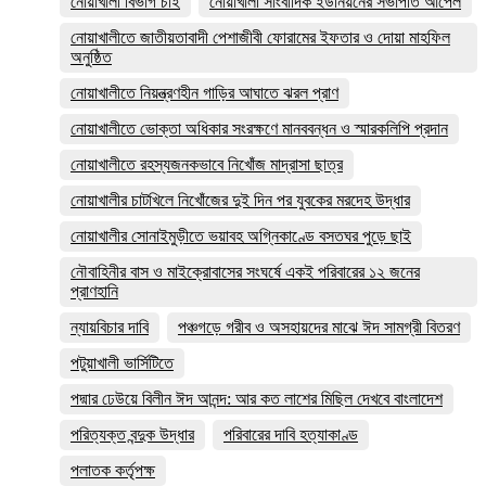
নোয়াখালী বিভাগ চাই
নোয়াখালী সাংবাদিক ইউনিয়নের সভাপতি আপেল
নোয়াখালীতে জাতীয়তাবাদী পেশাজীবী ফোরামের ইফতার ও দোয়া মাহফিল
অনুষ্ঠিত
নোয়াখালীতে নিয়ন্ত্রণহীন গাড়ির আঘাতে ঝরল প্রাণ
নোয়াখালীতে ভোক্তা অধিকার সংরক্ষণে মানববন্ধন ও স্মারকলিপি প্রদান
নোয়াখালীতে রহস্যজনকভাবে নিখোঁজ মাদ্রাসা ছাত্র
নোয়াখালীর চাটখিলে নিখোঁজের দুই দিন পর যুবকের মরদেহ উদ্ধার
নোয়াখালীর সোনাইমুড়ীতে ভয়াবহ অগ্নিকাণ্ডে বসতঘর পুড়ে ছাই
নৌবাহিনীর বাস ও মাইক্রোবাসের সংঘর্ষে একই পরিবারের ১২ জনের
প্রাণহানি
ন্যায়বিচার দাবি
পঞ্চগড়ে গরীব ও অসহায়দের মাঝে ঈদ সামগ্রী বিতরণ
পটুয়াখালী ভার্সিটিতে
পদ্মার ঢেউয়ে বিলীন ঈদ আনন্দ: আর কত লাশের মিছিল দেখবে বাংলাদেশ
পরিত্যক্ত বন্দুক উদ্ধার
পরিবারের দাবি হত্যাকাণ্ড
পলাতক কর্তৃপক্ষ