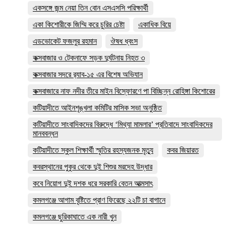
একসঙ্গে জন্ম নেয়া তিন বোন এসএসসি পরিক্ষার্থী
একা কিশোরীকে জিম্মি করে চুরির চেষ্টা
একাধিক বিয়ে
এডভোকেট ফজলুর রহমান
ঔষধ ধ্বংস
কক্সবাজার ও টেকনাফে সড়ক দুর্ঘটনায় নিহত ৩
কক্সবাজার সদরে র‍্যাব-১৫ এর বিশেষ অভিযান
কক্সবাজারে নাফ নদীর তীরে মাইন বিস্ফোরণে পা বিচ্ছিন্ন রোহিঙ্গা কিশোরের
কটিয়াদীতে আইনশৃঙ্খলা কমিটির মাসিক সভা অনুষ্ঠিত
কটিয়াদীতে সাংবাদিকদের বিরুদ্ধে ‘মিথ্যা মামলার’ প্রতিবাদে সাংবাদিকদের
মানববন্ধন
কটিয়াদীতে স্কুল শিক্ষার্থী স্মৃতির রহস্যজনক মৃত্যু
কবর জিয়ারত
কবরস্থানের পুকুর থেকে দুই শিশুর মরদেহ উদ্ধার
কবে নিয়োগ দুই দশক ধরে সরকারি বেতন আত্মসাৎ
কমলগঞ্জে আগাম বৃষ্টিতে প্রাণ ফিরেছে ২২টি চা বাগানে
কমলগঞ্জে ছুরিকাঘাতে এক নারী খুন