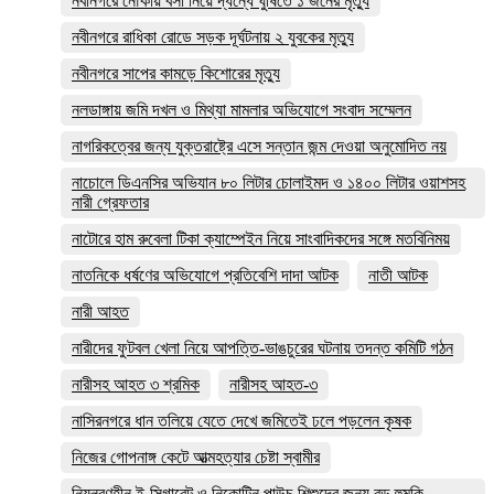
নবীনগরে নৌকায় বসা নিয়ে দ্ধন্ধে ঘুষিতে ১ জনের মৃত্যু
নবীনগরে রাধিকা রোডে সড়ক দূর্ঘটনায় ২ যুবকের মৃত্যু
নবীনগরে সাপের কামড়ে কিশোরের মৃত্যু
নলডাঙ্গায় জমি দখল ও মিথ্যা মামলার অভিযোগে সংবাদ সম্মেলন
নাগরিকত্বের জন্য যুক্তরাষ্ট্রে এসে সন্তান জন্ম দেওয়া অনুমোদিত নয়
নাচোলে ডিএনসির অভিযান ৮০ লিটার চোলাইমদ ও ১৪০০ লিটার ওয়াশসহ
নারী গ্রেফতার
নাটোরে হাম রুবেলা টিকা ক্যাম্পেইন নিয়ে সাংবাদিকদের সঙ্গে মতবিনিময়
নাতনিকে ধর্ষণের অভিযোগে প্রতিবেশি দাদা আটক
নাতী আটক
নারী আহত
নারীদের ফুটবল খেলা নিয়ে আপত্তি-ভাঙচুরের ঘটনায় তদন্ত কমিটি গঠন
নারীসহ আহত ৩ শ্রমিক
নারীসহ আহত-৩
নাসিরনগরে ধান তলিয়ে যেতে দেখে জমিতেই ঢলে পড়লেন কৃষক
নিজের গোপনাঙ্গ কেটে আত্মহত্যার চেষ্টা স্বামীর
নিয়ন্ত্রণহীন ই-সিগারেট ও নিকোটিন পাউচ শিশুদের জন্য বড় হুমকি—