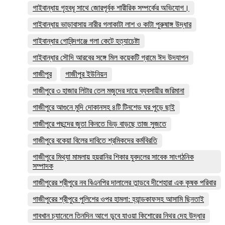
গাইবান্ধায় গৃহবধূ সাথে জোরপূর্বক শারীরিক সম্পর্কের অভিযোগ।
গাইবান্ধায় ভাড়াবাসায় নারীর গলাকাটা লাশ ও কাটা পুরুষাঙ্গ উদ্ধার
গাইবান্ধার গোবিন্দগঞ্জে গলা কেটে হত্যাচেষ্টা
গাইবান্ধার সৌদি আরবের সঙ্গে মিল কয়েকটি গ্রামে ঈদ উদযাপন
গাজীপুর
গাজীপুর ইউনিয়ন
গাজীপুরে ৩ হাজার লিটার তেল মজুদের দায়ে ব্যবসায়ীর জরিমানা
গাজীপুরে আগুনে মুদি দোকানসহ ৪টি টিনশেড ঘর পুড়ে ছাই
গাজীপুরে পছন্দের জুতা কিনতে ভিড় বাড়ছে তাজ সুজতে
গাজীপুরে বকেয়া বিলের দাবিতে শ্রমিকদের কর্মবিরতি
গাজীপুরে মিথ্যা মামলায় হয়রানির শিকার যুবদলের সাবেক সাংগঠনিক
সম্পাদক
গাজীপুরের শ্রীপুরে নব বিএনপির দালালের তান্ডবে দীশেহারা এক কৃষক পরিবার
গাজীপুরের শ্রীপুরে পুলিশের ওপর হামলা: হ্যান্ডকাফসহ আসামি ছিনতাই
গাবখান চ্যানেলে তিনদিন আগে ডুবে যাওয়া কিশোরের নিথর দেহ উদ্ধার