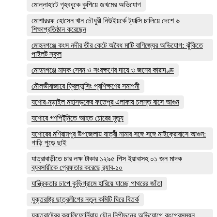
মোল্লাহাটে গৃহবধূকে কুপিয়ে জখমের অভিযোগ
মোশাররফ হোসেন খান চৌধুরী নিউইয়র্কে ট্যাক্সি চালিয়ে দেশে ৬
শিক্ষাপ্রতিষ্ঠান করেছেন
মোহনগঞ্জে কংস নদীর তীর কেটে অবৈধ মাটি বাণিজ্যের অভিযোগ: ঝুঁকিতে
পাইলট স্কুল
মোহনগঞ্জে মাদক সেবন ও সংরক্ষণের দায়ে ৩ জনের কারাদণ্ড
মৌলভীবাজারে ফ্রিল্যান্সিং প্রশিক্ষণের সমাপনী
যশোর-নড়াইল মহাসড়কের ফতেপুর এলাকায় চলন্ত বাসে আগুন
যশোরে গণপিটুনিতে আহত চোরের মৃত্যু
যশোরের মণিরামপুর উপজেলায় যাত্রী নামার সঙ্গে সঙ্গে মাইক্রোবাসে আগুন:
গাড়ি পুড়ে ছাই
যাত্রাবাড়ীতে চার লক্ষ টাকার ১২৯৫ পিস ইয়াবাসহ ০১ জন মাদক
ব্যবসায়ীকে গ্রেফতার করেছে র‌্যাব-১০
যান্ত্রিকতার চাপে কুড়িগ্রামে হারিয়ে যাচ্ছে পাথরের জাঁতা
যুক্তরাষ্ট্র ছাত্রলীগের নতুন কমিটি ঘিরে বিতর্ক
যুক্তরাষ্ট্রের ক্যালিফোর্নিয়ায় যৌন নিপীড়নের অভিযোগে কংগ্রেসম‍্যন