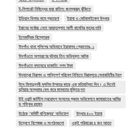
ই-সিগারেট নিষিদ্ধের ধারা বাতিল: জনস্বাস্থ্য ঝুঁকিতে
ইন্ডিয়ান ভিসার নামে প্রতারণা
ইয়াবা ও মোটরসাইকেল উদ্ধার
ইরানের সর্বোচ্চ নেতা আয়াতুল্লাহ আলী খামেনির মৃত্যুর দাবি
ইলেকট্রিক বিস্ফোরক
ঈদগাঁও থানা পুলিশের অভিযানে ইয়াবাসহ গ্রেফতার- ১
ঈদগাঁওতে অপহরণের ঘটনায় তিন অভিযুক্ত আটক
ঈদগাঁওতে বসতঘরে ডাকাতি: নগদ টাকা
ঈদযাত্রা নিরাপদ ও শান্তিপূর্ণ পরিবেশ নিশ্চিতে বিরামপুরে সেনাবাহিনীর টহল
ঈদে মিলাদুন্নবী মুসলিম উম্মাহর কাছে এক মহিমান্বিত দিন। এ দিনেই
দুনিয়ার অন্ধকার ভেদ করে মানবতার মুক্তির দূত
উই ওয়ান্ট জাস্টিস ত্রয়োদশ সংসদের প্রথম অধিবেশনে জামায়াতের আমির
ড শফিকুর রহমান
উঠেছে ‘কমিটি বাণিজ্যের’ অভিযোগ
উদ্ধার ৪০০ ইয়াবা
উদ্বেগে বিশেষজ্ঞ ও সংগঠনগুলো
একই পরিবারের ৪ জন আহত