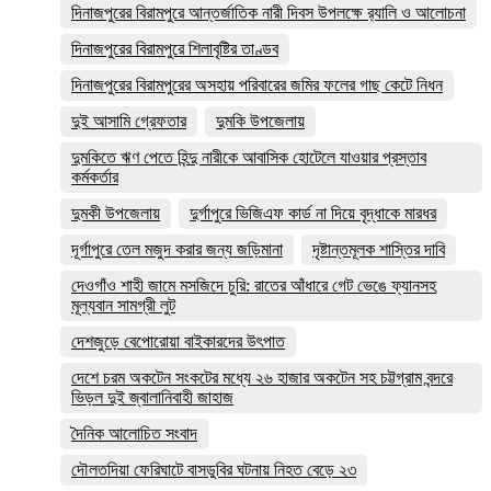
দিনাজপুরের বিরামপুরে আন্তর্জাতিক নারী দিবস উপলক্ষে র‍্যালি ও আলোচনা
দিনাজপুরের বিরামপুরে শিলাবৃষ্টির তাণ্ডব
দিনাজপুরের বিরামপুরের অসহায় পরিবারের জমির ফলের গাছ কেটে নিধন
দুই আসামি গ্রেফতার
দুমকি উপজেলায়
দুমকিতে ঋণ পেতে হিন্দু নারীকে আবাসিক হোটেলে যাওয়ার প্রস্তাব
কর্মকর্তার
দুমকী উপজেলায়
দুর্গাপুরে ভিজিএফ কার্ড না দিয়ে বৃদ্ধাকে মারধর
দূর্গাপুরে তেল মজুদ করার জন্য জড়িমানা
দৃষ্টান্তমূলক শাস্তির দাবি
দেওগাঁও শাহী জামে মসজিদে চুরি: রাতের আঁধারে গেট ভেঙে ফ্যানসহ
মূল্যবান সামগ্রী লুট
দেশজুড়ে বেপোরোয়া বাইকারদের উৎপাত
দেশে চরম অকটেন সংকটের মধ্যে ২৬ হাজার অকটেন সহ চট্টগ্রাম বন্দরে
ভিড়ল দুই জ্বালানিবাহী জাহাজ
দৈনিক আলোচিত সংবাদ
দৌলতদিয়া ফেরিঘাটে বাসডুবির ঘটনায় নিহত বেড়ে ২৩