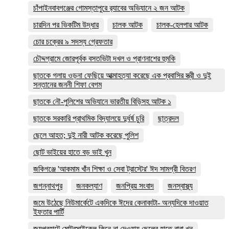
চাঁপাইনবাবগঞ্জের গোমস্তাপুরে র‍্যাবের অভিযানে ২ জন আটক
চারদিন পর ভিকটিম উদ্ধার
চালক আটক
চালক-হেলপার আটক
চোর চক্রের ৯ সদস্য গ্রেফতার
চৌদ্দগ্রামে জোরপূর্বক বসতভিটা দখল ও প্রাণনাশের হুমকি
ছাতকে গলায় ওড়না ফেছিয়ে আত্মাহত্যা করেছে এক প্রবাসির স্ত্রী ও দুই
সন্তানের জননী শিফা বেগম
ছাতকে নৌ-পুলিশের অভিযানে ভারতীয় বিড়িসহ আটক ১
ছাতকে সরকারি প্রাথমিক বিদ্যালয়ে দুর্ধর্ষ চুরি
ছাত্রদল
ছেলে আহত; দুই নারী আটক করেছে পুলিশ
ছোট ভাইয়ের হাতে বড় ভাই খুন
জকিগঞ্জে 'আকমাম খাঁন শিক্ষা ও সেবা ট্রাস্টের' ঈদ সামগ্রী বিতরণ
জগন্নাথপুর
জনকল্যাণ
জনপ্রিয় সংবাদ
জনস্বাস্থ্য
জমে উঠেছে নিউমার্কেটে একদিকে ঈদের কেনাকাটা- অন্যদিকে দাওয়াত
ইফতার পার্টি
জয়পুরহাটে মোটরসাইকেল কিনে না দেওয়ায় ছেলের হাতে বাবা খুন