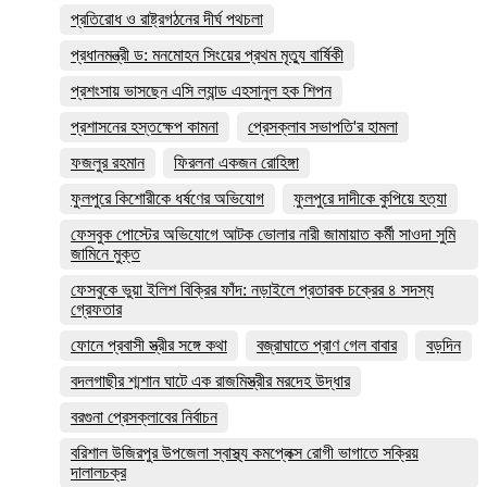
প্রতিরোধ ও রাষ্ট্রগঠনের দীর্ঘ পথচলা
প্রধানমন্ত্রী ড: মনমোহন সিংয়ের প্রথম মৃত্যু বার্ষিকী
প্রশংসায় ভাসছেন এসি ল্যান্ড এহসানুল হক শিপন
প্রশাসনের হস্তক্ষেপ কামনা
প্রেসক্লাব সভাপতি'র হামলা
ফজলুর রহমান
ফিরলনা একজন রোহিঙ্গা
ফুলপুরে কিশোরীকে ধর্ষণের অভিযোগ
ফুলপুরে দাদীকে কুপিয়ে হত্যা
ফেসবুক পোস্টের অভিযোগে আটক ভোলার নারী জামায়াত কর্মী সাওদা সুমি
জামিনে মুক্ত
ফেসবুকে ভুয়া ইলিশ বিক্রির ফাঁদ: নড়াইলে প্রতারক চক্রের ৪ সদস্য
গ্রেফতার
ফোনে প্রবাসী স্ত্রীর সঙ্গে কথা
বজ্রাঘাতে প্রাণ গেল বাবার
বড়দিন
বদলগাছীর শ্মশান ঘাটে এক রাজমিস্ত্রীর মরদেহ উদ্ধার
বরগুনা প্রেসক্লাবের নির্বাচন
বরিশাল উজিরপুর উপজেলা স্বাস্থ্য কমপ্লেক্স রোগী ভাগাতে সক্রিয়
দালালচক্র