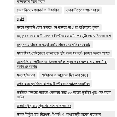
কর্মকর্তাকে ঘিরে বিতর্ক
ভোগান্তিতে পথচারী ও শিক্ষার্থীরা
ভোগান্তিতে সাধারণ মানুষ
ভ্যাপ
মদনে জ্বালানি তেল সংকটে ধান কাটাতে না পেরে দুশ্চিন্তায় কৃষক
মধুপুরে ৫ বছর বয়সী ফাতেমা নিখোঁজের একদিন পর ভুট্টা খেতে মিললো লাশ
মধ্যনগরে হামলা ও হত্যা চেষ্টার মামলার আসামি গ্রেফতার
ময়মনসিংহ মেডিকেলে ছাত্রদলের দুই গ্রুপ সংঘর্ষে একজন গুরুতর আহত
ময়মনসিংহে পেট্রোল ও ডিজেল অবৈধ মজুদ করার অপরাধে ২ লক্ষ টাকা
অর্থদণ্ড আদায়
মরদেহ উদ্ধার
মর্যাদাবান ও আনন্দঘন দিন আর নেই।
মশার রাজত্বে জিম্মি বাগেরহাট পৌরসভা: অতিষ্ঠ জনজীবন
মসজিদে ফজরের নামাজে সেজদায় সময় ৮০ বছরের মুসল্লি খুম! এক ঘাতক
আটক
মাগুরা শ্রীপুরে দু-গ্রুপের সংঘর্ষে আহত ১২
মাদক নির্মূলে মহাপরিকল্পনা: বিএনপি ও প্রধানমন্ত্রী তারেক রহমানের