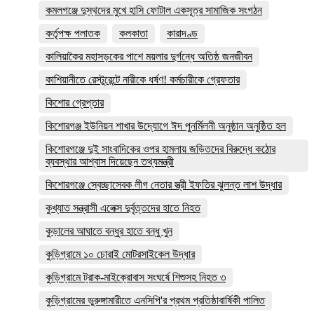
কমলগঞ্জে দুস্থদের মুখে হাসি ফোটাল একসূত্র সামাজিক সংগঠন
কর্তৃপক্ষ পলাতক
কলকাতা
কারাদণ্ড
কালিয়াকৈর মহাসড়কের পাশে ময়লার দুর্গন্ধে অতিষ্ঠ জনজীবন
কাশিয়ানীতে রেস্টুরেন্টে নারীকে ধর্ষণ! কর্মচারীকে গ্রেফতার
কিশোর গ্রেপ্তার
কিশোরগঞ্জ ইউনিয়ন শাখার উদ্যোগে ঈদ পুনর্মিলনী অনুষ্ঠান অনুষ্ঠিত হল
কিশোরগঞ্জে দুই সাংবাদিকের ওপর হামলায় জড়িতদের বিরুদ্ধে কঠোর
ব্যবস্থার আশ্বাস দিয়েছেন তথ্যমন্ত্রী
কিশোরগঞ্জে স্বেচ্ছাসেবক লীগ নেতার স্ত্রী ইফতির ঝুলন্ত লাশ উদ্ধার
কুখ্যাত সন্ত্রাসী এলেক্স দুর্বৃত্তদের হাতে নিহত
কুড়ালের আঘাতে বন্ধুর হাতে বন্ধু খুন
কুড়িগ্রামে ১০ চোরাই মোটরসাইকেল উদ্ধার
কুড়িগ্রামে ট্রাক-মাইক্রোবাস সংঘর্ষে শিশুসহ নিহত ৩
কুড়িগ্রামের ভুরুঙ্গামারীতে এনসিপি'র প্রথম প্রতিষ্ঠাবার্ষিকী পালিত