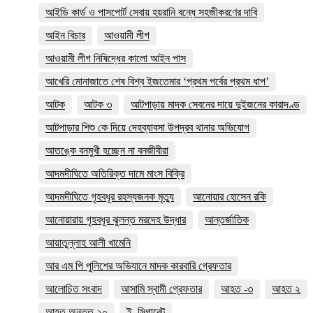
আইডি কার্ড ও পাসপোর্ট সেবায় হয়রানি বন্ধে সহজীকরণের দাবি
আইন বিচার
আওয়ামী লীগ
আওয়ামী লীগ নিষিদ্ধের কালো আইন পাস
আখেরি মোনাজাতে শেষ বিশ্ব ইজতেমার ‘প্রথম পর্বের প্রথম ধাপ’
আটক
আটক ৩
আটপাড়ায় মাদক সেবনের দায়ে দুইজনের কারাদণ্ড
আটপাড়ার শিশু কে দিয়ে দেহব্যাবসা উপদ্রব থানার অভিযোগ
আতঙ্কে বনমুখী হচ্ছেন না বনজীবীরা
আদমদীঘিতে অতিরিক্ত দামে মাংস বিক্রি
আদমদীঘিতে গৃহবধূর রহস্যজনক মৃত্যু
আনোয়ার হোসেন রকি
আনোয়ারায় গৃহবধূর ঝুলন্ত মরদেহ উদ্ধার
আন্তর্জাতিক
আয়াতুল্লাহ আলী খামেনি
আর এম পি পুলিশের অভিযানে মাদক কারবারি গ্রেফতার
আলোচিত সংবাদ
আসামি স্বামী গ্রেফতার
আহত -৩
আহত ২
আহত অন্তত-১০
ই_সিগারেট