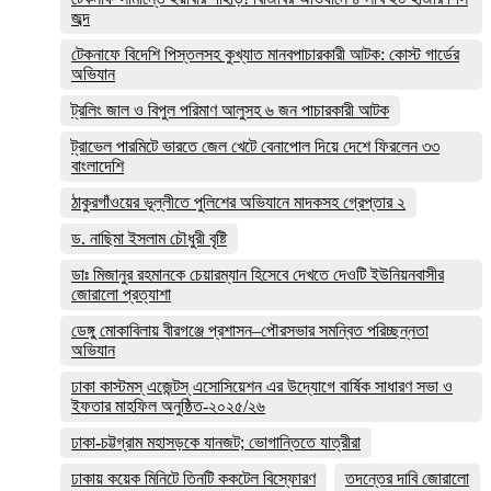
জব্দ
টেকনাফে বিদেশি পিস্তলসহ কুখ্যাত মানবপাচারকারী আটক: কোস্ট গার্ডের
অভিযান
ট্রলিং জাল ও বিপুল পরিমাণ আলুসহ ৬ জন পাচারকারী আটক
ট্রাভেল পারমিটে ভারতে জেল খেটে বেনাপোল দিয়ে দেশে ফিরলেন ৩৩
বাংলাদেশি
ঠাকুরগাঁওয়ের ভূল্লীতে পুলিশের অভিযানে মাদকসহ গ্রেপ্তার ২
ড. নাছিমা ইসলাম চৌধুরী বৃষ্টি
ডাঃ মিজানুর রহমানকে চেয়ারম্যান হিসেবে দেখতে দেওটি ইউনিয়নবাসীর
জোরালো প্রত্যাশা
ডেঙ্গু মোকাবিলায় বীরগঞ্জে প্রশাসন–পৌরসভার সমন্বিত পরিচ্ছন্নতা
অভিযান
ঢাকা কাস্টমস্ এজেন্টস্ এসোসিয়েশন এর উদ্যোগে বার্ষিক সাধারণ সভা ও
ইফতার মাহফিল অনুষ্ঠিত-২০২৫/২৬
ঢাকা-চট্টগ্রাম মহাসড়কে যানজট; ভোগান্তিতে যাত্রীরা
ঢাকায় কয়েক মিনিটে তিনটি ককটেল বিস্ফোরণ
তদন্তের দাবি জোরালো