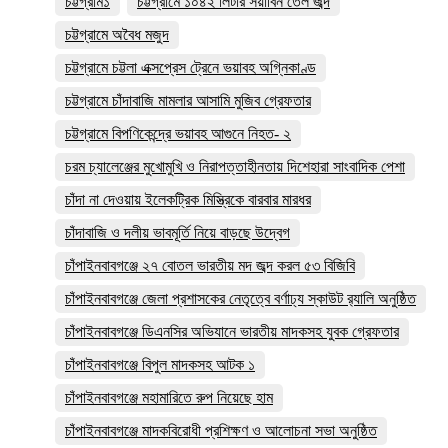
চট্টগ্রাম১
চট্টগ্রামে ১০৪২ লিটার সয়াবিন তেল জব্দ
চট্টগ্রামে অবৈধ মজুদ
চট্টগ্রামে চট্টলা এক্সপ্রেস ট্রেনে ভয়াবহ অগ্নিকাণ্ড
চট্টগ্রামে চাঁদাবাজি মামলার আসামি মুজিব গ্রেফতার
চট্টগ্রামে বিপণিকেন্দ্রে ভয়াবহ আগুনে নিহত- ২
চরম চ্যালেঞ্জের মুখোমুখি ও নিরাপত্তাহীনতায় দিশেহারা সাংবাদিক পেশা
চাঁদা না দেওয়ায় ইলেকট্রিক মিস্ত্রিকে বারবার মারধর
চাঁদাবাজি ও দলীয় ভাবমূর্তি নিয়ে বাড়ছে উদ্বেগ
চাঁপাইনবাবগঞ্জে ২৭ বোতল ভারতীয় মদ জব্দ করল ৫৩ বিজিবি
চাঁপাইনবাবগঞ্জে জেলা প্রশাসকের নেতৃত্বে বর্ণাঢ্য স্কাউট র‍্যালি অনুষ্ঠিত
চাঁপাইনবাবগঞ্জে ডিএনসির অভিযানে ভারতীয় মাদকসহ যুবক গ্রেফতার
চাঁপাইনবাবগঞ্জে বিপুল মাদকসহ আটক ১
চাঁপাইনবাবগঞ্জে মহামারিতে রুপ নিয়েছে হাম
চাঁপাইনবাবগঞ্জে মাদকবিরোধী প্রশিক্ষণ ও আলোচনা সভা অনুষ্ঠিত