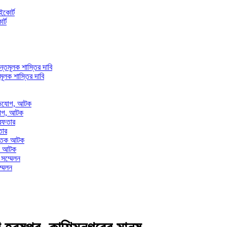
র্ট
তমূলক শাস্তির দাবি
িযোগ, আটক
তার
তক আটক
্মেলন