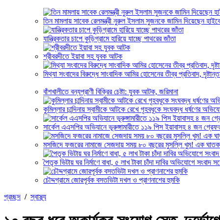
তিন মামলায় সাবেক রেলমন্ত্রী নুরুল ইসলাম সুজনকে জামিন দিয়েছেন হাইকো
যান্ত্রিকতার চাপে কুড়িগ্রামে হারিয়ে যাচ্ছে পাথরের জাঁতা
শ্রীবরদীতে ইয়াবা সহ যুবক আটক
মিথ্যা সংবাদের বিরুদ্ধে সাংবাদিক আমির হোসেনের তীব্র প্রতিবাদ, দৃষ্টান্
বাঁশখালীতে বন্যপ্রাণী বিক্রির চেষ্টা: যুবক আটক, জরিমানা
কুমিল্লার চান্দিনায় স্বামীকে আটকে রেখে গৃহবধূকে সংঘবদ্ধ ধর্ষণের অভ
সার্কেল এএসপির অভিযানে ভূরুঙ্গামারীতে ১১৯ পিস ইয়াবাসহ ৪ জন গ্রেফ
মসজিদে ফজরের নামাজে সেজদায় সময় ৮০ বছরের মুসল্লি খুম! এক ঘা
পৈতৃক ভিটায় ঘর নির্মাণে বাধা, ৫ লাখ টাকা চাঁদা দাবির অভিযোগে সংবাদ সম
চৌদ্দগ্রামে জোরপূর্বক বসতভিটা দখল ও প্রাণনাশের হুমকি
প্রচ্ছদ
/
স্বাস্থ্য