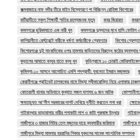
কক্সবাজারে নাফ নদীর তীরে মাইন বিস্ফোরণে পা বিচ্ছিন্ন রোহিঙ্গা কিশোরের
কটিয়াদীতে স্কুল শিক্ষার্থী স্মৃতির রহস্যজনক মৃত্যু
কবর জিয়ারত
কবরস্
কমলগঞ্জে ছুরিকাঘাতে এক নারী খুন
কমলগঞ্জে দুস্থদের মুখে হাসি ফোটাল
কাশিয়ানীতে রেস্টুরেন্টে নারীকে ধর্ষণ! কর্মচারীকে গ্রেফতার
কিশোর গ্রেপ্তা
কিশোরগঞ্জে দুই সাংবাদিকের ওপর হামলায় জড়িতদের বিরুদ্ধে কঠোর ব্যবস্থার আ
কুড়ালের আঘাতে বন্ধুর হাতে বন্ধু খুন
কুড়িগ্রামে ১০ চোরাই মোটরসাইকেল
কুমিল্লা-১০ আসনে আলোচিত এমপি পদপ্রার্থী: যুবনেতা ইমরান মজুমদার
ক
কেরানীগঞ্জে প্রাইভেট চালককের নামে মিথ্যা স্বীকারোক্তি নিয়ে এলাকায় চাঞ্চল
কোতয়ালী থানার অভিযানে কুখ্যাত সজল দাশসহ ৬ জন আটক
কোম্পানীগঞ্
ক্ষমতাচ্যুত আ’লীগ সরকারের দাপট দেখিয়ে দূর্নীতি করতেন গলা ধরা
ক্ষোভে
গাইবান্ধায় ভাড়াবাসায় নারীর গলাকাটা লাশ ও কাটা পুরুষাঙ্গ উদ্ধার
গাইবান্ধ
গাজীপুরে ৩ হাজার লিটার তেল মজুদের দায়ে ব্যবসায়ীর জরিমানা
গাজীপুরে 
গাজীপুরে মিথ্যা মামলায় হয়রানির শিকার যুবদলের সাবেক সাংগঠনিক সম্পাদক