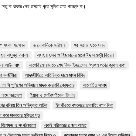
তু না থাকায় সেই রাস্তার পুরো সুবিধা তারা পাচ্ছেন না।
গে সংবাদ সম্মেলন
৬ দোকানিকে জরিমানা
৭৫ জনের হাতে সনদ
ায় অসুস্থ বাবা-মা
অসহায় দুস্থ ও হিজড়াদের মাঝে ঈদ সামগ্রী বিতরণ
ালো আইন পাস
আখেরি মোনাজাতে শেষ বিশ্ব ইজতেমার ‘প্রথম পর্বের প্রথম ধাপ’
া বনজীবীরা
আদমদীঘিতে অতিরিক্ত দামে মাংস বিক্রি
এম পি পুলিশের অভিযানে মাদক কারবারি গ্রেফতার
আলোচিত সংবাদ
র নামে প্রতারণা
ইয়াবা ও মোটরসাইকেল উদ্ধার
ের ঘটনায় তিন অভিযুক্ত আটক
ঈদগাঁওতে বসতঘরে ডাকাতি: নগদ টাকা
দ করে মানবতার মুক্তির দূত
 বিশেষজ্ঞ ও সংগঠনগুলো
একই পরিবারের ৪ জন আহত
ার ও টেকনাফে সড়ক দুর্ঘটনায় নিহত ৩
কক্সবাজার সদরে র‍্যাব-১৫ এর বিশেষ অভিযান