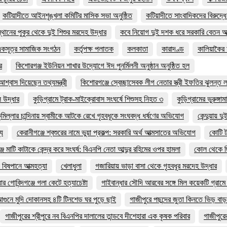
কটিয়াদীতে আইনশৃঙ্খলা কমিটির মাসিক সভা অনুষ্ঠিত
কটিয়াদীতে সাংবাদিকদের বিরুদ্ধে
থানের পুকুর থেকে দুই শিশুর মরদেহ উদ্ধার
কবে নিয়োগ দুই দশক ধরে সরকারি বেতন আত
 একসূত্র সামাজিক সংগঠন
কর্তৃপক্ষ পলাতক
কলকাতা
কারাদণ্ড
কালিয়াকৈর 
র
কিশোরগঞ্জ ইউনিয়ন শাখার উদ্যোগে ঈদ পুনর্মিলনী অনুষ্ঠান অনুষ্ঠিত হল
শ্বাস দিয়েছেন তথ্যমন্ত্রী
কিশোরগঞ্জে স্বেচ্ছাসেবক লীগ নেতার স্ত্রী ইফতির ঝুলন্ত 
 উদ্ধার
কুড়িগ্রামে ট্রাক-মাইক্রোবাস সংঘর্ষে শিশুসহ নিহত ৩
কুড়িগ্রামের ভুরুঙ্গা
ুমিল্লার চান্দিনায় স্বামীকে আটকে রেখে গৃহবধূকে সংঘবদ্ধ ধর্ষণের অভিযোগ
কেন্দুয়ায়
্য
কেরানীগঞ্জে শ্বশুরের নামে ভুয়া প্রকল্প: সরকারি অর্থ আত্মসাতের অভিযোগ
কোটি ট
জে মাটি কাটাকে কেন্দ্র করে সংঘর্ষ: বিএনপি নেতা আব্দুর রহিমের ওপর হামলা
কোল থেকে ছি
 বিষপানে আত্মহত্যা
খেলাধুলা
গজারিয়ায় ভাড়া বাসা থেকে গৃহবধূর মরদেহ উদ্ধার
ার গোবিন্দগঞ্জে গলা কেটে হত্যাচেষ্টা
গাইবান্ধার সৌদি আরবের সঙ্গে মিল কয়েকটি গ্রাম
আগুনে মুদি দোকানসহ ৪টি টিনশেড ঘর পুড়ে ছাই
গাজীপুরে পছন্দের জুতা কিনতে ভিড় ব
গাজীপুরের শ্রীপুরে নব বিএনপির দালালের তান্ডবে দীশেহারা এক কৃষক পরিবার
গাজীপুরে