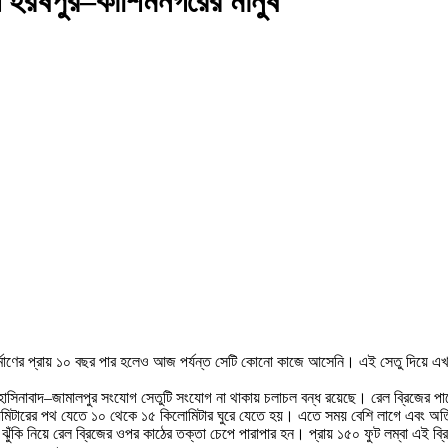
ে হরষপুর–কাশিমনগরের মানুষ
ু নির্মাণের প্রায় ১০ বছর পার হলেও আজ পর্যন্ত সেটি কোনো কাজে আসেনি। এই সেতু দিয়ে
ও হাসিনাবাদ–জামালপুর সংযোগ সেতুটি সংযোগ না থাকায় চলাচল বন্ধ রয়েছে। রেল ব্রিজের পা
িলোমিটারের পথ যেতে ১০ থেকে ১৫ কিলোমিটার ঘুরে যেতে হয়। এতে সময় বেশি লাগে এবং অত
ঝুঁকি নিয়ে রেল ব্রিজের ওপর কাঠের তক্তা চেপে পারাপার হন। প্রায় ১৫০ ফুট লম্বা এই ব