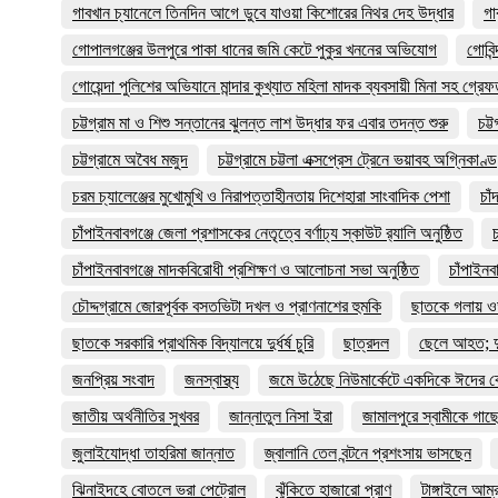
গাবখান চ্যানেলে তিনদিন আগে ডুবে যাওয়া কিশোরের নিথর দেহ উদ্ধার
গা
গোপালগঞ্জের উলপুরে পাকা ধানের জমি কেটে পুকুর খননের অভিযোগ
গোবিন
গোয়েন্দা পুলিশের অভিযানে মান্দার কুখ্যাত মহিলা মাদক ব্যবসায়ী মিনা সহ গ্রে
চট্টগ্রাম মা ও শিশু সন্তানের ঝুলন্ত লাশ উদ্ধার ফর এবার তদন্ত শুরু
চট্
চট্টগ্রামে অবৈধ মজুদ
চট্টগ্রামে চট্টলা এক্সপ্রেস ট্রেনে ভয়াবহ অগ্নিকাণ্ড
চরম চ্যালেঞ্জের মুখোমুখি ও নিরাপত্তাহীনতায় দিশেহারা সাংবাদিক পেশা
চাঁ
চাঁপাইনবাবগঞ্জে জেলা প্রশাসকের নেতৃত্বে বর্ণাঢ্য স্কাউট র‍্যালি অনুষ্ঠিত
চাঁপাইনবাবগঞ্জে মাদকবিরোধী প্রশিক্ষণ ও আলোচনা সভা অনুষ্ঠিত
চাঁপাইনব
চৌদ্দগ্রামে জোরপূর্বক বসতভিটা দখল ও প্রাণনাশের হুমকি
ছাতকে গলায় ওড়ন
ছাতকে সরকারি প্রাথমিক বিদ্যালয়ে দুর্ধর্ষ চুরি
ছাত্রদল
ছেলে আহত; দ
জনপ্রিয় সংবাদ
জনস্বাস্থ্য
জমে উঠেছে নিউমার্কেটে একদিকে ঈদের কে
জাতীয় অর্থনীতির সুখবর
জান্নাতুল নিসা ইরা
জামালপুরে স্বামীকে গাছে 
জুলাইযোদ্ধা তাহরিমা জান্নাত
জ্বালানি তেল বন্টনে প্রশংসায় ভাসছেন
ঝিনাইদহে বোতলে ভরা পেট্রোল
ঝুঁকিতে হাজারো প্রাণ
টাঙ্গাইলে আম্