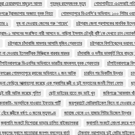
বুরা চেয়ারম্যান মাছুদুল আলম
গৃহবধূর রহস্যজনক মৃত্যু
গোদাগাড়ীতে এএসআই লতিফার
্দগঞ্জে ট্রাকচাপায় অজ্ঞাত যুবক নিহত
গোমস্তাপুরে ডিএনসি’র অভিযান: ১০০ লিটার ওয়
ফতার ২
ঘুষ না দেওয়ায় জেলের গরু ‘গায়েব’
চট্টগ্রাম জেলা প্রশাসকের মানবিক উদ্
টগ্রাম–১ আসনের সংরক্ষিত নারী আসনে ড. নাছিমা ইসলাম চৌধুরী বৃষ্টি’কে দেখতে চান নেতাকর্মী
চট্টগ্রামে চাঁদাবাজি মামলার আসামি মুজিব গ্রেফতার
চট্টগ্রামে বিপণিকেন্দ্রে ভয়াব
দা না দেওয়ায় ইলেকট্রিক মিস্ত্রিকে বারবার মারধর
চাঁদাবাজি ও দলীয় ভাবমূর্তি নিয়ে বাড়ছ
চাঁপাইনবাবগঞ্জে ডিএনসির অভিযানে ভারতীয় মাদকসহ যুবক গ্রেফতার
চাঁপাইনবাবগঞ্জে 
াবগঞ্জের গোমস্তাপুরে র‍্যাবের অভিযানে ২ জন আটক
চারদিন পর ভিকটিম উদ্ধার
চ
া ফেছিয়ে আত্মাহত্যা করেছে এক প্রবাসির স্ত্রী ও দুই সন্তানের জননী শিফা বেগম
ছা
ুই নারী আটক করেছে পুলিশ
ছোট ভাইয়ের হাতে বড় ভাই খুন
জকিগঞ্জে 'আকমাম খাঁন
নাকাটা- অন্যদিকে দাওয়াত ইফতার পার্টি
জয়পুরহাটে মোটরসাইকেল কিনে না দেওয়ায় ছে
বেঁধে স্ত্রীকে ধর্ষণ: ৩ জনের মৃত্যুদণ্ড
জাহাজ থেকে ৩৭ হাজার লিটার ডিজেল উদ্ধার
জ্বালানি সংকটে দিশেহারা ভাড়ায় চালিত বাইকচালকরা
জ্বালানি সংকটে মোংলা বন্দরে পণ
র মুকুলের সুবাসে মাতোয়ারা জনপদ বসন্তের বার্তা
টেকনাফ নয়াপাড়ায় দুই মোটর সাইকেল স