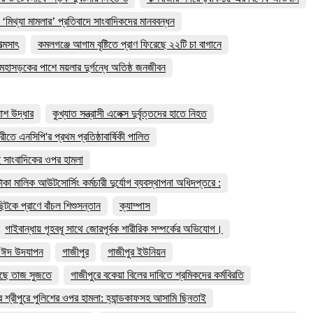
 ‘মিথ্যা মামলার’ প্রতিবাদে সাংবাদিকদের মানববন্ধন
্মসাৎ
কমলগঞ্জে আগাম বৃষ্টিতে প্রাণ ফিরেছে ২২টি চা বাগানে
মহাসড়কের পাশে ময়লার দুর্গন্ধে অতিষ্ঠ জনজীবন
লাশ উদ্ধার
কুখ্যাত সন্ত্রাসী এলেক্স দুর্বৃত্তদের হাতে নিহত
মারীতে এনসিপি'র প্রথম প্রতিষ্ঠাবার্ষিকী পালিত
 দুই সাংবাদিকের ওপর হামলা
াকা মালিক আউটসোর্সিং কর্মচারী দুর্যোগ ব্যবস্থাপনা অধিদপ্তরে :
টকে প্রাণে বাঁচল শিশুসন্তান
ক্যাম্পাস
গাইবান্ধায় গৃহবধূ সাথে জোরপূর্বক শারীরিক সম্পর্কের অভিযোগ।
ে ঈদ উদযাপন
গাজীপুর
গাজীপুর ইউনিয়ন
াড়ছে তাজ সুজতে
গাজীপুরে বকেয়া বিলের দাবিতে শ্রমিকদের কর্মবিরতি
র শ্রীপুরে পুলিশের ওপর হামলা: হ্যান্ডকাফসহ আসামি ছিনতাই