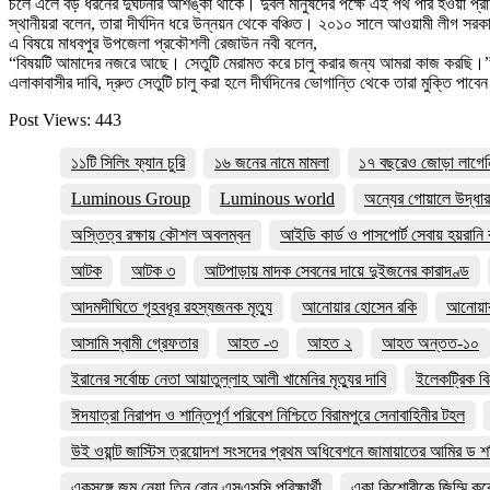
চলে এলে বড় ধরনের দুর্ঘটনার আশঙ্কা থাকে। দুর্বল মানুষদের পক্ষে এই পথ পার হওয়া প
স্থানীয়রা বলেন, তারা দীর্ঘদিন ধরে উন্নয়ন থেকে বঞ্চিত। ২০১০ সালে আওয়ামী লীগ সরকা
এ বিষয়ে মাধবপুর উপজেলা প্রকৌশলী রেজাউন নবী বলেন,
“বিষয়টি আমাদের নজরে আছে। সেতুটি মেরামত করে চালু করার জন্য আমরা কাজ করছি।
এলাকাবাসীর দাবি, দ্রুত সেতুটি চালু করা হলে দীর্ঘদিনের ভোগান্তি থেকে তারা মুক্তি পাবে
Post Views:
443
১১টি সিলিং ফ্যান চুরি
১৬ জনের নামে মামলা
১৭ বছরেও জোড়া লাগেনি স্
Luminous Group
Luminous world
অন্যের গোয়ালে উদ্ধা
অস্তিত্ব রক্ষায় কৌশল অবলম্বন
আইডি কার্ড ও পাসপোর্ট সেবায় হয়রানি
আটক
আটক ৩
আটপাড়ায় মাদক সেবনের দায়ে দুইজনের কারাদণ্ড
আদমদীঘিতে গৃহবধূর রহস্যজনক মৃত্যু
আনোয়ার হোসেন রকি
আনোয়ারা
আসামি স্বামী গ্রেফতার
আহত -৩
আহত ২
আহত অন্তত-১০
ইরানের সর্বোচ্চ নেতা আয়াতুল্লাহ আলী খামেনির মৃত্যুর দাবি
ইলেকট্রিক ব
ঈদযাত্রা নিরাপদ ও শান্তিপূর্ণ পরিবেশ নিশ্চিতে বিরামপুরে সেনাবাহিনীর টহল
উই ওয়ান্ট জাস্টিস ত্রয়োদশ সংসদের প্রথম অধিবেশনে জামায়াতের আমির ড শ
একসঙ্গে জন্ম নেয়া তিন বোন এসএসসি পরিক্ষার্থী
একা কিশোরীকে জিম্মি করে চ