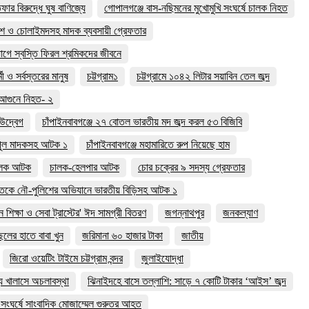
 বিরুদ্ধে ঘুষ বাণিজ্যে
গোপালগঞ্জে বাস-নছিমনের মুখোমুখি সংঘর্ষে চালক নিহত
াশ ও চোলাইমদসহ মাদক ব্যবসায়ী গ্রেফতার
যোগে স্বস্তি ফিরল শ্রমিকদের জীবনে
 ও সর্বস্তরের মানুষ
চট্টগ্রাম১
চট্টগ্রামে ১০৪২ লিটার সয়াবিন তেল জব্দ
হ আগুনে নিহত- ২
ে উদ্বেগ
চাঁপাইনবাবগঞ্জে ২৭ বোতল ভারতীয় মদ জব্দ করল ৫৩ বিজিবি
বিপুল মাদকসহ আটক ১
চাঁপাইনবাবগঞ্জে মহামারিতে রুপ নিয়েছে হাম
ালক আটক
চালক-হেলপার আটক
চোর চক্রের ৯ সদস্য গ্রেফতার
তকে নৌ-পুলিশের অভিযানে ভারতীয় বিড়িসহ আটক ১
 শিক্ষা ও সেবা ট্রাস্টের' ঈদ সামগ্রী বিতরণ
জগন্নাথপুর
জনকল্যাণ
লের হাতে বাবা খুন
জরিমানা ৬০ হাজার টাকা
জাতীয়
জিরো ওয়েটিং টাইমে চট্টগ্রাম বন্দর
জুলাইযোদ্ধা
্য খালাসে অচলাবস্থা
ঝিনাইদহে বাসে তল্লাশি: সাড়ে ৭ কোটি টাকার ‘আইস’ জব্দ
ংঘর্ষে সাংবাদিক মোজাম্মেল গুরুতর আহত