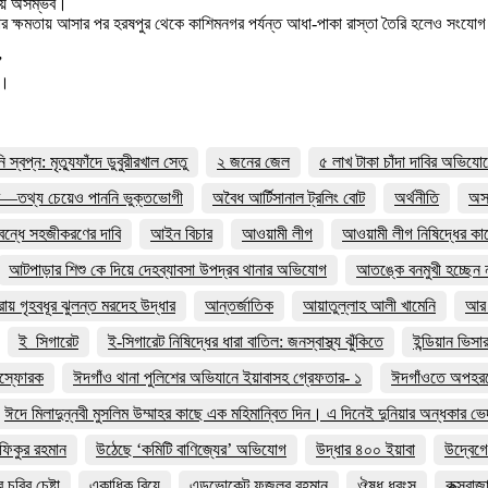
্রায় অসম্ভব।
র ক্ষমতায় আসার পর হরষপুর থেকে কাশিমনগর পর্যন্ত আধা-পাকা রাস্তা তৈরি হলেও সংযোগ সে
”
ন।
বপ্ন: মৃত্যুফাঁদে ডুবুরীরখাল সেতু
২ জনের জেল
৫ লাখ টাকা চাঁদা দাবির অভিযো
র—তথ্য চেয়েও পাননি ভুক্তভোগী
অবৈধ আর্টিসানাল ট্রলিং বোট
অর্থনীতি
অসহ
 বন্ধে সহজীকরণের দাবি
আইন বিচার
আওয়ামী লীগ
আওয়ামী লীগ নিষিদ্ধের ক
আটপাড়ার শিশু কে দিয়ে দেহব্যাবসা উপদ্রব থানার অভিযোগ
আতঙ্কে বনমুখী হচ্ছেন ন
য় গৃহবধূর ঝুলন্ত মরদেহ উদ্ধার
আন্তর্জাতিক
আয়াতুল্লাহ আলী খামেনি
আর 
ই_সিগারেট
ই-সিগারেট নিষিদ্ধের ধারা বাতিল: জনস্বাস্থ্য ঝুঁকিতে
ইন্ডিয়ান ভিসা
িস্ফোরক
ঈদগাঁও থানা পুলিশের অভিযানে ইয়াবাসহ গ্রেফতার- ১
ঈদগাঁওতে অপহরণ
ঈদে মিলাদুন্নবী মুসলিম উম্মাহর কাছে এক মহিমান্বিত দিন। এ দিনেই দুনিয়ার অন্ধকার ভে
ফিকুর রহমান
উঠেছে ‘কমিটি বাণিজ্যের’ অভিযোগ
উদ্ধার ৪০০ ইয়াবা
উদ্বেগে
ুরির চেষ্টা
একাধিক বিয়ে
এডভোকেট ফজলুর রহমান
ঔষধ ধ্বংস
কক্সবাজ