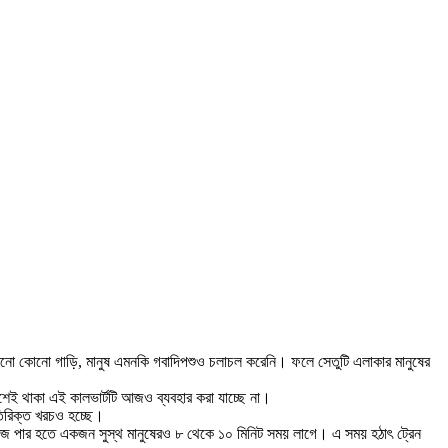
 এখনো কোনো গাড়ি, মানুষ এমনকি গবাদিপশুও চলাচল করেনি। ফলে সেতুটি এলাকার মানুষের
শেই থাকা এই কালভার্টটি আজও ব্যবহার করা যাচ্ছে না।
িরিক্ত খরচও হচ্ছে।
্রিজ পার হতে একজন সুস্থ মানুষেরও ৮ থেকে ১০ মিনিট সময় লাগে। এ সময় হঠাৎ ট্রেন