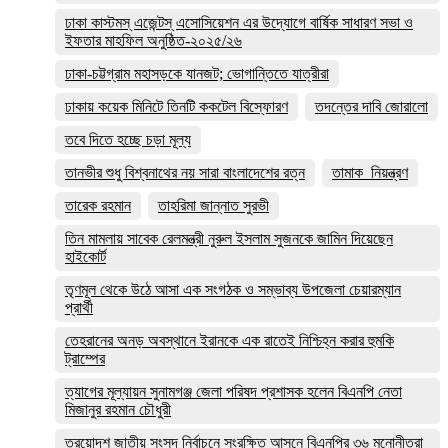
ঢাকা কাস্টমস্ এজেন্টস্ এসোসিয়েশন এর উদ্যোগে বার্ষিক সাধারণ সভা ও
ইফতার মাহফিল অনুষ্ঠিত-২০২৫/২৬
ঢাকা-চট্টগ্রাম মহাসড়কে যানজট; ভোগান্তিতে যাত্রীরা
ঢাকায় কয়েক মিনিটে তিনটি ককটেল বিস্ফোরণ
তদন্তের দাবি জোরালো
তবে দিতে হচ্ছে চড়া মূল্য
তানভীর শুধু বিশ্বনাথের নয় সারা বাংলাদেশের রত্ন
তামাক_নিয়ন্ত্রণ
তারেক রহমান
তাহরিমা জান্নাত সুরভী
তিন মামলায় সাবেক রেলমন্ত্রী নুরুল ইসলাম সুজনকে জামিন দিয়েছেন
হাইকোর্ট
তৃণমূল থেকে উঠে আসা এক সংগঠক ও সম্ভাব্য উপজেলা চেয়ারম্যান
প্রার্থী
তেহরানের অনড় অবস্থানে ইরানকে এক রাতেই নিশ্চিহ্ন করার হুমকি
ট্রাম্পের
ত্যাগের মূল্যায়ন সুনামগঞ্জ জেলা পরিষদ প্রশাসক হলেন বিএনপি নেতা
মিজানুর রহমান চৌধুরী
ত্রয়োদশ জাতীয় সংসদ নির্বাচনে সংরক্ষিত আসনে বিএনপির ৩৬ মনোনীতরা