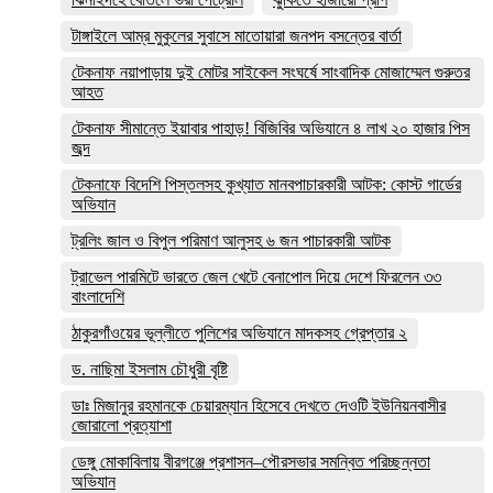
টাঙ্গাইলে আম্র মুকুলের সুবাসে মাতোয়ারা জনপদ বসন্তের বার্তা
টেকনাফ নয়াপাড়ায় দুই মোটর সাইকেল সংঘর্ষে সাংবাদিক মোজাম্মেল গুরুতর
আহত
টেকনাফ সীমান্তে ইয়াবার পাহাড়! বিজিবির অভিযানে ৪ লাখ ২০ হাজার পিস
জব্দ
টেকনাফে বিদেশি পিস্তলসহ কুখ্যাত মানবপাচারকারী আটক: কোস্ট গার্ডের
অভিযান
ট্রলিং জাল ও বিপুল পরিমাণ আলুসহ ৬ জন পাচারকারী আটক
ট্রাভেল পারমিটে ভারতে জেল খেটে বেনাপোল দিয়ে দেশে ফিরলেন ৩৩
বাংলাদেশি
ঠাকুরগাঁওয়ের ভূল্লীতে পুলিশের অভিযানে মাদকসহ গ্রেপ্তার ২
ড. নাছিমা ইসলাম চৌধুরী বৃষ্টি
ডাঃ মিজানুর রহমানকে চেয়ারম্যান হিসেবে দেখতে দেওটি ইউনিয়নবাসীর
জোরালো প্রত্যাশা
ডেঙ্গু মোকাবিলায় বীরগঞ্জে প্রশাসন–পৌরসভার সমন্বিত পরিচ্ছন্নতা
অভিযান