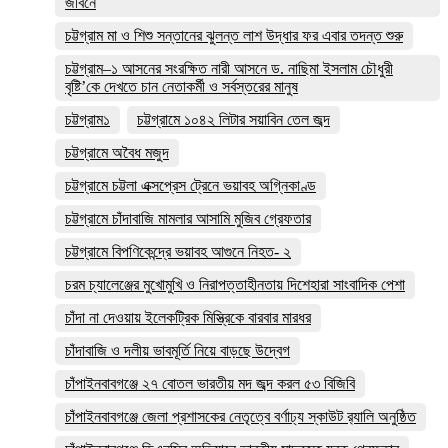
জীবনে
চট্টগ্রাম মা ও শিশু সন্তানের ঝুলন্ত লাশ উদ্ধার ফর এবার তদন্ত শুরু
চট্টগ্রাম–১ আসনের সংরক্ষিত নারী আসনে ড. নাছিমা ইসলাম চৌধুরী
বৃষ্টি’কে দেখতে চান নেতাকর্মী ও সর্বস্তরের মানুষ
চট্টগ্রাম১
চট্টগ্রামে ১০৪২ লিটার সয়াবিন তেল জব্দ
চট্টগ্রামে অবৈধ মজুদ
চট্টগ্রামে চট্টলা এক্সপ্রেস ট্রেনে ভয়াবহ অগ্নিকাণ্ড
চট্টগ্রামে চাঁদাবাজি মামলার আসামি মুজিব গ্রেফতার
চট্টগ্রামে বিপণিকেন্দ্রে ভয়াবহ আগুনে নিহত- ২
চরম চ্যালেঞ্জের মুখোমুখি ও নিরাপত্তাহীনতায় দিশেহারা সাংবাদিক পেশা
চাঁদা না দেওয়ায় ইলেকট্রিক মিস্ত্রিকে বারবার মারধর
চাঁদাবাজি ও দলীয় ভাবমূর্তি নিয়ে বাড়ছে উদ্বেগ
চাঁপাইনবাবগঞ্জে ২৭ বোতল ভারতীয় মদ জব্দ করল ৫৩ বিজিবি
চাঁপাইনবাবগঞ্জে জেলা প্রশাসকের নেতৃত্বে বর্ণাঢ্য স্কাউট র‍্যালি অনুষ্ঠিত