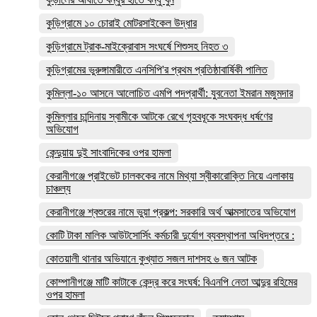
কুড়িগ্রামে ১০ চোরাই মোটরসাইকেল উদ্ধার
কুড়িগ্রামে ট্রাক-মাইক্রোবাস সংঘর্ষে শিশুসহ নিহত ৩
কুড়িগ্রামের ভুরুঙ্গামারীতে এনসিপি'র প্রথম প্রতিষ্ঠাবার্ষিকী পালিত
কুমিল্লা-১০ আসনে আলোচিত এমপি পদপ্রার্থী: যুবনেতা ইমরান মজুমদার
কুমিল্লার চান্দিনায় স্বামীকে আটকে রেখে গৃহবধূকে সংঘবদ্ধ ধর্ষণের
অভিযোগ
কেন্দুয়ায় দুই সাংবাদিকের ওপর হামলা
কেরানীগঞ্জে প্রাইভেট চালককের নামে মিথ্যা স্বীকারোক্তি নিয়ে এলাকায়
চাঞ্চল্য
কেরানীগঞ্জে শ্বশুরের নামে ভুয়া প্রকল্প: সরকারি অর্থ আত্মসাতের অভিযোগ
কোটি টাকা মালিক আউটসোর্সিং কর্মচারী দুর্যোগ ব্যবস্থাপনা অধিদপ্তরে :
কোতয়ালী থানার অভিযানে কুখ্যাত সজল দাশসহ ৬ জন আটক
কোম্পানীগঞ্জে মাটি কাটাকে কেন্দ্র করে সংঘর্ষ: বিএনপি নেতা আব্দুর রহিমের
ওপর হামলা