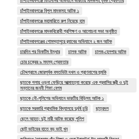
চাঁপাইনবাবগঞ্জে ডিএনসির অভিযানে ভারতীয় মাদকসহ যুবক গ্রেফতার
চাঁপাইনবাবগঞ্জে বিপুল মাদকসহ আটক ১
চাঁপাইনবাবগঞ্জে মহামারিতে রুপ নিয়েছে হাম
চাঁপাইনবাবগঞ্জে মাদকবিরোধী প্রশিক্ষণ ও আলোচনা সভা অনুষ্ঠিত
চাঁপাইনবাবগঞ্জের গোমস্তাপুরে র‍্যাবের অভিযানে ২ জন আটক
চারদিন পর ভিকটিম উদ্ধার
চালক আটক
চালক-হেলপার আটক
চোর চক্রের ৯ সদস্য গ্রেফতার
চৌদ্দগ্রামে জোরপূর্বক বসতভিটা দখল ও প্রাণনাশের হুমকি
ছাতকে গলায় ওড়না ফেছিয়ে আত্মাহত্যা করেছে এক প্রবাসির স্ত্রী ও দুই
সন্তানের জননী শিফা বেগম
ছাতকে নৌ-পুলিশের অভিযানে ভারতীয় বিড়িসহ আটক ১
ছাতকে সরকারি প্রাথমিক বিদ্যালয়ে দুর্ধর্ষ চুরি
ছাত্রদল
ছেলে আহত; দুই নারী আটক করেছে পুলিশ
ছোট ভাইয়ের হাতে বড় ভাই খুন