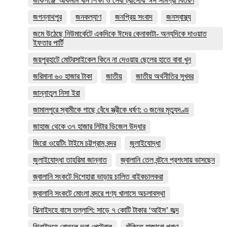
জকিগঞ্জে 'আকমাম খাঁন শিক্ষা ও সেবা ট্রাস্টের' ঈদ সামগ্রী বিতরণ
জগন্নাথপুর
জনকল্যাণ
জনপ্রিয় সংবাদ
জনস্বাস্থ্য
জমে উঠেছে নিউমার্কেটে একদিকে ঈদের কেনাকাটা- অন্যদিকে দাওয়াত
ইফতার পার্টি
জয়পুরহাটে মোটরসাইকেল কিনে না দেওয়ায় ছেলের হাতে বাবা খুন
জরিমানা ৬০ হাজার টাকা
জাতীয়
জাতীয় অর্থনীতির সুখবর
জান্নাতুল নিসা ইরা
জামালপুরে স্বামীকে গাছে বেঁধে স্ত্রীকে ধর্ষণ: ৩ জনের মৃত্যুদণ্ড
জাহাজ থেকে ৩৭ হাজার লিটার ডিজেল উদ্ধার
জিরো ওয়েটিং টাইমে চট্টগ্রাম বন্দর
জুলাইযোদ্ধা
জুলাইযোদ্ধা তাহরিমা জান্নাত
জ্বালানি তেল বন্টনে প্রশংসায় ভাসছেন
জ্বালানি সংকটে দিশেহারা ভাড়ায় চালিত বাইকচালকরা
জ্বালানি সংকটে মোংলা বন্দরে পণ্য খালাসে অচলাবস্থা
ঝিনাইদহে বাসে তল্লাশি: সাড়ে ৭ কোটি টাকার ‘আইস’ জব্দ
ঝিনাইদহে বোতলে ভরা পেট্রোল
ঝুঁকিতে হাজারো প্রাণ