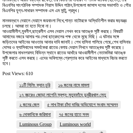
বিএনপির সাংগঠনিক সম্পাদক গিয়াস উদ্দিন পাঠান,উপজেলা জাসাস দলের সভাপতি ও পৌর
বিএনপির যুগ্ন-সাধারন সম্পাদক এস এম সান্টু, প্রমুখ।
মানববন্ধনে দেয়ালে দেয়ালে জয়বাংলা লিখে,শান্ত নাটোরকে অস্থিতিশীল করার ষড়যন্ত্র
চলছে। আমরা তা হতে দিবো না।
আওয়ামীলীগ,যুবলীগ,ছাত্রলীগ এসব দেয়াল লেখন করে আতঙ্ক সৃষ্টি করছে। বিষয়টি
আমাদের নজরে আসার পর লেখা ছাত্রদলের পক্ষ থেকে মুছে দিছি। এ ঘটনার সঙ্গে
জড়িতদের আইনের আওতায় আনার দাবি জানাই। শেখ হাসিনা পালিয়ে গেছে,শেখ হাসিনার
দোসর ও ফ্যাসিবাদের সমর্থকেরা রাতের বেলায় দেয়াল লিখনে আতঙ্কের সৃষ্টি করেছে।
উপজেলার মাধনগরসহ বিভিন্ন স্থানে রাতের আধাঁরে আওয়ামীলীগ নেতাকমিরা আতঙ্ক
সৃষ্টি করতে এসব করছে। এদের অবিলম্বে গ্রেপ্তার করে আইনের মাধ্যমে বিচার করতে
হবে।
Post Views:
610
১১টি সিলিং ফ্যান চুরি
১৬ জনের নামে মামলা
১৭ বছরেও জোড়া লাগেনি স্বপ্ন: মৃত্যুফাঁদে ডুবুরীরখাল সেতু
২ জনের জেল
৫ লাখ টাকা চাঁদা দাবির অভিযোগে সংবাদ সম্মেলন
৬ দোকানিকে জরিমানা
৭৫ জনের হাতে সনদ
Luminous Group
Luminous world