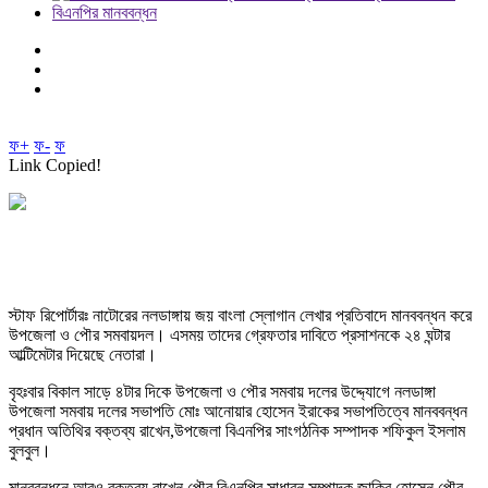
ফ+
ফ-
ফ
Link Copied!
স্টাফ রিপোর্টারঃ নাটোরের নলডাঙ্গায় জয় বাংলা স্লোগান লেখার প্রতিবাদে মানববন্ধন করে
উপজেলা ও পৌর সমবায়দল। এসময় তাদের গ্রেফতার দাবিতে প্রসাশনকে ২৪ ঘন্টার
আল্টিমেটার দিয়েছে নেতারা।
বৃহঃবার বিকাল সাড়ে ৪টার দিকে উপজেলা ও পৌর সমবায় দলের উদ্দ্যোগে নলডাঙ্গা
উপজেলা সমবায় দলের সভাপতি মোঃ আনোয়ার হোসেন ইরাকের সভাপতিত্বে মানববন্ধন
প্রধান অতিথির বক্তব্য রাখেন,উপজেলা বিএনপির সাংগঠনিক সম্পাদক শফিকুল ইসলাম
বুলবুল।
মানববন্ধনে আরও বক্তব্য রাখেন,পৌর বিএনপির সাধারন সম্পাদক জাকির হোসেন,পৌর