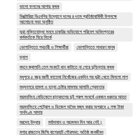
ভালো ফলনের আশায় কৃষক
ভিক্টোরিয়া বিএনপির উদ্যোগে দলের ৪৭তম প্রতিষ্ঠাবার্ষিকী উপলক্ষে
আলোচনা সভা অনুষ্ঠিত
ভুয়া মুক্তিযোদ্ধা সনদে চাকরির অভিযোগে পরিবেশ অধিদপ্তরের
কর্মকর্তাকে ঘিরে বিতর্ক
ভোগান্তিতে পথচারী ও শিক্ষার্থীরা
ভোগান্তিতে সাধারণ মানুষ
ভ্যাপ
মদনে জ্বালানি তেল সংকটে ধান কাটাতে না পেরে দুশ্চিন্তায় কৃষক
মধুপুরে ৫ বছর বয়সী ফাতেমা নিখোঁজের একদিন পর ভুট্টা খেতে মিললো লাশ
মধ্যনগরে হামলা ও হত্যা চেষ্টার মামলার আসামি গ্রেফতার
ময়মনসিংহ মেডিকেলে ছাত্রদলের দুই গ্রুপ সংঘর্ষে একজন গুরুতর আহত
ময়মনসিংহে পেট্রোল ও ডিজেল অবৈধ মজুদ করার অপরাধে ২ লক্ষ টাকা
অর্থদণ্ড আদায়
মরদেহ উদ্ধার
মর্যাদাবান ও আনন্দঘন দিন আর নেই।
মশার রাজত্বে জিম্মি বাগেরহাট পৌরসভা: অতিষ্ঠ জনজীবন