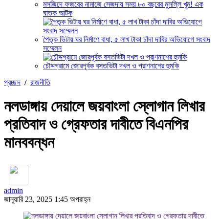
মসজিদে ফজরের নামাজে সেজদায় সময় ৮০ বছরের মুসল্লি খুম! এক
ঘাতক আটক
পৈতৃক ভিটায় ঘর নির্মাণে বাধা, ৫ লাখ টাকা চাঁদা দাবির অভিযোগে সংবাদ
সম্মেলন
চৌদ্দগ্রামে জোরপূর্বক বসতভিটা দখল ও প্রাণনাশের হুমকি
প্রচ্ছদ
/
রাজনীতি
নলডাঙ্গায় দেয়ালে জয়বাংলা স্লোগান লিখার
প্রতিবাদ ও গ্রেফতার দাবীতে বিএনপির
মানববন্ধন
admin
জানুয়ারি 23, 2025 1:45 অপরাহ্ন