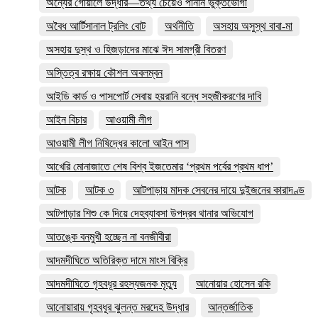
অন্যের গোয়ালে উদ্ধার—তথ্য চেয়েও পাননি ভুক্তভোগী
অবৈধ আর্টিসানাল ট্রলিং বোট
অর্থনীতি
অসহায় অসুস্থ বাবা-মা
অসহায় দুস্থ ও হিজড়াদের মাঝে ঈদ সামগ্রী বিতরণ
অস্তিত্ব রক্ষায় কৌশল অবলম্বন
আইডি কার্ড ও পাসপোর্ট সেবায় হয়রানি বন্ধে সহজীকরণের দাবি
আইন বিচার
আওয়ামী লীগ
আওয়ামী লীগ নিষিদ্ধের কালো আইন পাস
আখেরি মোনাজাতে শেষ বিশ্ব ইজতেমার ‘প্রথম পর্বের প্রথম ধাপ’
আটক
আটক ৩
আটপাড়ায় মাদক সেবনের দায়ে দুইজনের কারাদণ্ড
আটপাড়ার শিশু কে দিয়ে দেহব্যাবসা উপদ্রব থানার অভিযোগ
আতঙ্কে বনমুখী হচ্ছেন না বনজীবীরা
আদমদীঘিতে অতিরিক্ত দামে মাংস বিক্রি
আদমদীঘিতে গৃহবধূর রহস্যজনক মৃত্যু
আনোয়ার হোসেন রকি
আনোয়ারায় গৃহবধূর ঝুলন্ত মরদেহ উদ্ধার
আন্তর্জাতিক