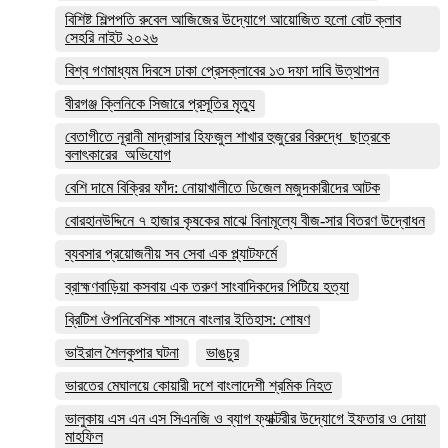
বিশিষ্ট শিল্পপতি রুবেল আজিজের উদ্যোগে আয়োজিত হলো বোট ক্লাব
সেহরি নাইট ২০২৬
বিশ্ব গণমাধ্যম দিবসে ঢাকা প্রেসক্লাবের ১৩ দফা দাবি উত্থাপন
বীরগঞ্জ ক্লিনিকে সিজারে প্রসূতির মৃত্যু
বেতাগীতে নূরানী মাদ্রাসার হিফজুল শাখার হুজুরের বিরুদ্ধে ছাত্রকে
বলাৎকারের অভিযোগ
বেশি দামে বিক্রির ফাঁদ: নোয়াখালীতে ডিজেল মজুদকারীদের আটক
বোরহানউদ্দিনে ৭ হাজার কৃষকের মাঝে বিনামূল্যে বীজ-সার বিতরণ উদ্বোধন
ব্যবসার প্রয়োজনীয় সব সেবা এক প্ল্যাটফর্মে
ব্রাহ্মণবাড়িয়া কসবায় এক তরুণ সাংবাদিকদের পিটিয়ে হত্যা
ব্রিটিশ ঔপনিবেশিক শাসনে বাংলার ইতিহাস: শোষণ
ভাইরাল শৈলকুপার ঘটনা
ভাঙচুর
ভারতের মেঘালয়ে কোয়ারী দশে বাংলাদেশী শ্রমিক নিহত
ভালুকায় এস এন এস সিএনজি ও ব্যাগ ফ্যাক্টরীর উদ্যোগে ইফতার ও দোয়া
মাহফিল