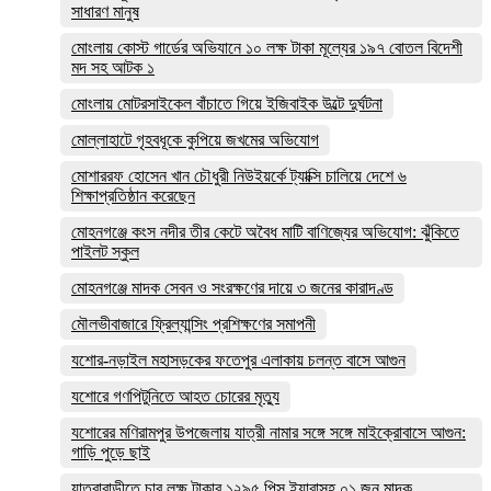
সাধারণ মানুষ
মোংলায় কোস্ট গার্ডের অভিযানে ১০ লক্ষ টাকা মূল্যের ১৯৭ বোতল বিদেশী
মদ সহ আটক ১
মোংলায় মোটরসাইকেল বাঁচাতে গিয়ে ইজিবাইক উল্টে দুর্ঘটনা
মোল্লাহাটে গৃহবধূকে কুপিয়ে জখমের অভিযোগ
মোশাররফ হোসেন খান চৌধুরী নিউইয়র্কে ট্যাক্সি চালিয়ে দেশে ৬
শিক্ষাপ্রতিষ্ঠান করেছেন
মোহনগঞ্জে কংস নদীর তীর কেটে অবৈধ মাটি বাণিজ্যের অভিযোগ: ঝুঁকিতে
পাইলট স্কুল
মোহনগঞ্জে মাদক সেবন ও সংরক্ষণের দায়ে ৩ জনের কারাদণ্ড
মৌলভীবাজারে ফ্রিল্যান্সিং প্রশিক্ষণের সমাপনী
যশোর-নড়াইল মহাসড়কের ফতেপুর এলাকায় চলন্ত বাসে আগুন
যশোরে গণপিটুনিতে আহত চোরের মৃত্যু
যশোরের মণিরামপুর উপজেলায় যাত্রী নামার সঙ্গে সঙ্গে মাইক্রোবাসে আগুন:
গাড়ি পুড়ে ছাই
যাত্রাবাড়ীতে চার লক্ষ টাকার ১২৯৫ পিস ইয়াবাসহ ০১ জন মাদক