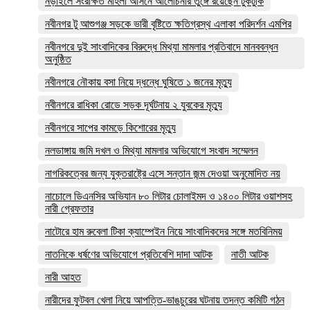
নড়াইলে সংরক্ষিত মহিলা আসনে আলোচনার তুঙ্গে রয়েছেন টুকটুকি
নবীনগর টু আশুগঞ্জ সড়কে ভারী বৃষ্টিতে ক্ষতিগ্রস্থ এলাকা পরিদর্শন এমপির
নবীনগরে দুই সাংবাদিকের বিরুদ্ধে মিথ্যা মামলার প্রতিবাদে মানববন্ধন
অনুষ্ঠিত
নবীনগরে নৌকায় বসা নিয়ে দ্ধন্ধে ঘুষিতে ১ জনের মৃত্যু
নবীনগরে রাধিকা রোডে সড়ক দূর্ঘটনায় ২ যুবকের মৃত্যু
নবীনগরে সাপের কামড়ে কিশোরের মৃত্যু
নলডাঙ্গায় জমি দখল ও মিথ্যা মামলার অভিযোগে সংবাদ সম্মেলন
নাগরিকত্বের জন্য যুক্তরাষ্ট্রে এসে সন্তান জন্ম দেওয়া অনুমোদিত নয়
নাচোলে ডিএনসির অভিযান ৮০ লিটার চোলাইমদ ও ১৪০০ লিটার ওয়াশসহ
নারী গ্রেফতার
নাটোরে হাম রুবেলা টিকা ক্যাম্পেইন নিয়ে সাংবাদিকদের সঙ্গে মতবিনিময়
নাতনিকে ধর্ষণের অভিযোগে প্রতিবেশি দাদা আটক
নাতী আটক
নারী আহত
নারীদের ফুটবল খেলা নিয়ে আপত্তি-ভাঙচুরের ঘটনায় তদন্ত কমিটি গঠন