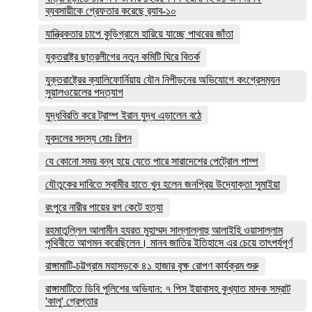
ব্যবসায়ীকে গ্রেফতার করেছে র‌্যাব-১০
যান্ত্রিকতার চাপে কুড়িগ্রামে হারিয়ে যাচ্ছে পাথরের জাঁতা
যুক্তরাষ্ট্র ছাত্রলীগের নতুন কমিটি ঘিরে বিতর্ক
যুক্তরাষ্ট্রের ক্যালিফোর্নিয়ায় যৌন নিপীড়নের অভিযোগে কংগ্রেসম‍্যন
সুয়ালওয়েলের পদত্যাগ
যুদ্ধবিরতি করে ট্রাম্প ইরান যুদ্ধ এড়ালেন বঠে
যুবদলের সদস্য মোঃ রিপন
যে কোনো সময় বন্ধ হয়ে যেতে পারে সারাদেশের পেট্রোল পাম্প
যৌতুকের দাবিতে স্বামীর হাতে খুন হলেন জনপ্রিয় উদ্যোক্তা সুমাইয়া
রংপুরে নারীর পায়ের রগ কেটে হত্যা
রহমাতুল্লিল আলামীন হযরত মুহাম্মদ সাল্লাল্লাহু আলাইহি ওয়াসাল্লাম
পৃথিবীতে আগমন করেছিলেন। মানব জাতির ইতিহাসে এর চেয়ে তাৎপর্যপূর্ণ
রাঙ্গামাটি-চট্টগ্রাম মহাসড়কে ৪১ হাজার বৃক্ষ রোপণ কার্যক্রম শুরু
রাঙ্গামাটিতে ডিবি পুলিশের অভিযান: ৭ পিস ইয়াবাসহ কুখ্যাত মাদক সম্রাট
'কালু' গ্রেপ্তার