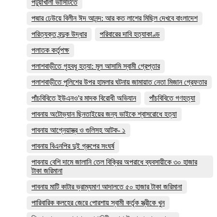
পটুয়াখালী ভার্সিটিতে
পদ্মার ঢেউয়ে বিলীন ঈদ আনন্দ: আর কত লাশের মিছিল দেখবে বাংলাদেশ
পরিত্যক্ত বন্দুক উদ্ধার
পরিবারের দাবি হত্যাকাণ্ড
পলাতক কর্তৃপক্ষ
পলাশবাড়ীতে গৃহবধূ হত্যা: মূল আসামি স্বামী গ্রেপ্তার
পলাশবাড়ীতে পুলিশের উপর হামলার ঘটনায় জামায়াত নেতা মিজান গ্রেফতার
পাঁচবিবিতে ইউএনও'র মাদক বিরোধী অভিযান
পাঁচবিবিতে গণহত্যা
পাবনায় অটোভ্যান ছিনতাইয়ের জন্য ভাইকে শ্বাসরোধে হত্যা
পাবনায় আগ্নেয়াস্ত্র ও গুলিসহ আটক- ১
পাবনায় বিএনপির দুই গ্রুপের সংঘর্ষ
পাবনায় বেশি দামে জালানি তেল বিক্রির অপরাধে ব্যবসায়ীকে ৩০ হাজার
টাকা জরিমানা
পাবনায় মাটি কাটার ভ্রাম্যমাণ আদালতে ৫০ হাজার টাকা জরিমানা
পারিবারিক কলহের জেরে পোরশায় স্বামী কর্তৃক স্ত্রীকে খুন