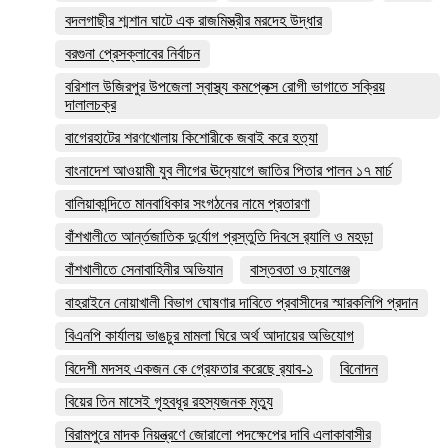
বদলগাছীর শ্মশান ঘাটে এক রাজমিস্ত্রীর মরদেহ উদ্ধার
বরগুনা প্রেসক্লাবের নির্বাচন
বরিশাল উজিরপুর উপজেলা স্বাস্থ্য কমপ্লেক্স রোগী ভাগাতে সক্রিয়
দালালচক্র
বাগেরহাটের শরণখোলায় কিশোরীকে জবাই করে হত্যা
বাংনাদেশ আওয়ামী যুব লীগের ঊদ‍্যোগে জাতির পিতার পালন ১৭ মার্চ
বালিয়াকান্দিতে মানবাধিকার সংগঠনের নামে প্রতারণা
বাঁশখালী‌তে আর্ন্তজা‌তিক দু‌র্যোগ প্রস্তু‌তি দিব‌সে র‌্যালি ও মহড়া
বাঁশখালীতে সেনাবাহিনীর অভিযান
বাস্তবতা ও চ্যালেঞ্জ
বাহরাইনে নোয়াখালী বিভাগ ঘোষণার দাবিতে প্রবাসীদের স্মারকলিপি প্রদান
বিএনপি কার্যালয় ভাঙচুর মামলা ঘিরে অর্থ আদায়ের অভিযোগ
বিদেশী মদসহ একজন কে গ্রেফতার করেছে র‌্যাব-১
বিনোদন
বিয়ের তিন মাসেই গৃহবধূর রহস্যজনক মৃত্যু
বিরামপুরে মাদক নিয়ন্ত্রণে জোরালো পদক্ষেপের দাবি এলাকাবাসীর