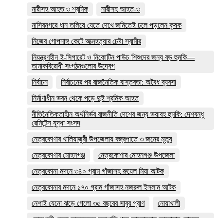
নারীসহ আহত ৩ শ্রমিক
নারীসহ আহত-৩
নাসিরনগরে ধান তলিয়ে যেতে দেখে জমিতেই ঢলে পড়লেন কৃষক
নিজের গোপনাঙ্গ কেটে আত্মহত্যার চেষ্টা স্বামীর
নিয়ন্ত্রণহীন ই-সিগারেট ও নিকোটিন পাউচ শিশুদের জন্য বড় হুমকি—
তামাকবিরোধী সংগঠনগুলোর উদ্বেগ
নির্বাচন
নির্বাচনের পর রাজনৈতিক বাস্তবতা: অবৈধ ব্যবসা
নির্মাণাধীন ভবন থেকে পড়ে দুই শ্রমিক আহত
নীতিনৈতিকতাহীন অর্থনির্ভর রাজনীতি দেশের জন্য ভয়াবহ হুমকি: দেশবন্ধু
রেমিটেন্স যুদ্ধা সংসদ
নেত্রকোণার খালিয়াজুরী উপজেলায় বজ্রপাতে ৩ জনের মৃত্যু
নেত্রকোণার মোহনগঞ্জ
নেত্রকোণার মোহনগঞ্জ উপজেলা
নেত্রকোনা মদনে ৩৪০ গ্রাম গাঁজাসহ রুয়েল মিয়া আটক
নেত্রকোনার মদনে ১৭০ গ্রাম গাঁজাসহ নজরুল ইসলাম আটক
নেশাই যেনো ঝড়ে গেলো ৩৫ বছরের সাবুর প্রাণ
নোয়াখালী