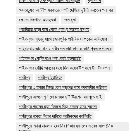
কোল থেকে ছিটকে প্রাণে বাঁচল শিশুসন্তান
ক্যাম্পাস
ক্ষমতাচ্যুত আ’লীগ সরকারের দাপট দেখিয়ে দূর্নীতি করতেন গলা ধরা
ক্ষোভে বিষপানে আত্মহত্যা
খেলাধুলা
গজারিয়ায় ভাড়া বাসা থেকে গৃহবধূর মরদেহ উদ্ধার
গাইবান্ধায় গৃহবধূ সাথে জোরপূর্বক শারীরিক সম্পর্কের অভিযোগ।
গাইবান্ধায় ভাড়াবাসায় নারীর গলাকাটা লাশ ও কাটা পুরুষাঙ্গ উদ্ধার
গাইবান্ধার গোবিন্দগঞ্জে গলা কেটে হত্যাচেষ্টা
গাইবান্ধার সৌদি আরবের সঙ্গে মিল কয়েকটি গ্রামে ঈদ উদযাপন
গাজীপুর
গাজীপুর ইউনিয়ন
গাজীপুরে ৩ হাজার লিটার তেল মজুদের দায়ে ব্যবসায়ীর জরিমানা
গাজীপুরে আগুনে মুদি দোকানসহ ৪টি টিনশেড ঘর পুড়ে ছাই
গাজীপুরে পছন্দের জুতা কিনতে ভিড় বাড়ছে তাজ সুজতে
গাজীপুরে বকেয়া বিলের দাবিতে শ্রমিকদের কর্মবিরতি
গাজীপুরে মিথ্যা মামলায় হয়রানির শিকার যুবদলের সাবেক সাংগঠনিক