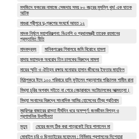
মসজিদে ফজরের নামাজে সেজদায় সময় ৮০ বছরের মুসল্লি খুম! এক ঘাতক
আটক
মাগুরা শ্রীপুরে দু-গ্রুপের সংঘর্ষে আহত ১২
মাদক নির্মূলে মহাপরিকল্পনা: বিএনপি ও প্রধানমন্ত্রী তারেক রহমানের
প্রস্তাবিত নীতি
মাদকদ্রব্য
মানিকগঞ্জের শিবালয়ে জমি বিরোধে হামলা
মান্দায় মহাসড়ক অবরোধ তিন চালকের বিরুদ্ধে মামলা
মায়ের স্মৃতি ও ঐতিহ্য রক্ষায় মনোয়ার হাসান জীবনের ইফতার মাহফিল
মিঠাপুকুরে ঈদে ১০০ পরিবারে হাসি ফুটালেন প্রত্যাশার পরিচালক শামীম রানা
মিথ্যা চুরির অপবাদ সইতে না পেরে নেছারাবাদে অটোচালকের আত্মহত্যা।
মিথ্যা সংবাদের বিরুদ্ধে সাংবাদিক আমির হোসেনের তীব্র প্রতিবাদ
মুহুরিগঞ্জ বাজারের রাস্তা দীর্ঘদিন ধরে অসম্পূর্ণ: জনজীবন বিপন্ন ও
প্রশাসনিক উদাসীনতা
মৃত্যু
মেয়ের জন্য ঠিক করা পাত্রকেই নিয়ে পালালেন মা
মোবাইল চুরি ও ছিনতাইয়ের মহোৎসব : নির্বিকায় প্রশাসনের দিশেহারা