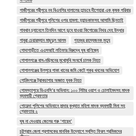
সম্পাদক
গাজীপুরের শ্রীপুরে নব বিএনপির দালালের তান্ডবে দীশেহারা এক কৃষক পরিবার
গাজীপুরের শ্রীপুরে পুলিশের ওপর হামলা: হ্যান্ডকাফসহ আসামি ছিনতাই
গাবখান চ্যানেলে তিনদিন আগে ডুবে যাওয়া কিশোরের নিথর দেহ উদ্ধার
গাবুরা চেয়ারম্যান মাছুদুল আলম
গৃহবধূর রহস্যজনক মৃত্যু
গোদাগাড়ীতে এএসআই লতিফার বিরুদ্ধে ঘুষ বাণিজ্যে
গোপালগঞ্জে বাস-নছিমনের মুখোমুখি সংঘর্ষে চালক নিহত
গোপালগঞ্জের উলপুরে পাকা ধানের জমি কেটে পুকুর খননের অভিযোগ
গোবিন্দগঞ্জে ট্রাকচাপায় অজ্ঞাত যুবক নিহত
গোমস্তাপুরে ডিএনসি’র অভিযান: ১০০ লিটার ওয়াশ ও চোলাইমদসহ মাদক
ব্যবসায়ী গ্রেফতার
গোয়েন্দা পুলিশের অভিযানে মান্দার কুখ্যাত মহিলা মাদক ব্যবসায়ী মিনা সহ
গ্রেফতার ২
ঘুষ না দেওয়ায় জেলের গরু ‘গায়েব’
চট্টগ্রাম জেলা প্রশাসকের মানবিক উদ্যোগে স্বস্তি ফিরল শ্রমিকদের