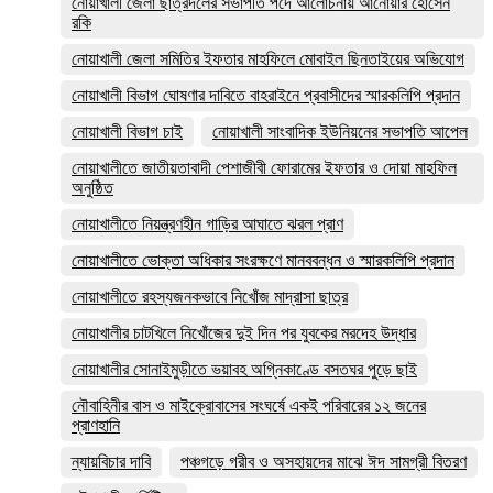
নোয়াখালী জেলা ছাত্রদলের সভাপতি পদে আলোচনায় আনোয়ার হোসেন
রকি
নোয়াখালী জেলা সমিতির ইফতার মাহফিলে মোবাইল ছিনতাইয়ের অভিযোগ
নোয়াখালী বিভাগ ঘোষণার দাবিতে বাহরাইনে প্রবাসীদের স্মারকলিপি প্রদান
নোয়াখালী বিভাগ চাই
নোয়াখালী সাংবাদিক ইউনিয়নের সভাপতি আপেল
নোয়াখালীতে জাতীয়তাবাদী পেশাজীবী ফোরামের ইফতার ও দোয়া মাহফিল
অনুষ্ঠিত
নোয়াখালীতে নিয়ন্ত্রণহীন গাড়ির আঘাতে ঝরল প্রাণ
নোয়াখালীতে ভোক্তা অধিকার সংরক্ষণে মানববন্ধন ও স্মারকলিপি প্রদান
নোয়াখালীতে রহস্যজনকভাবে নিখোঁজ মাদ্রাসা ছাত্র
নোয়াখালীর চাটখিলে নিখোঁজের দুই দিন পর যুবকের মরদেহ উদ্ধার
নোয়াখালীর সোনাইমুড়ীতে ভয়াবহ অগ্নিকাণ্ডে বসতঘর পুড়ে ছাই
নৌবাহিনীর বাস ও মাইক্রোবাসের সংঘর্ষে একই পরিবারের ১২ জনের
প্রাণহানি
ন্যায়বিচার দাবি
পঞ্চগড়ে গরীব ও অসহায়দের মাঝে ঈদ সামগ্রী বিতরণ