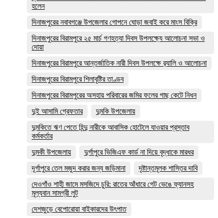
হলেন
দিনাজপুরের নবাবগঞ্জে উপজেলার গোপনে ঘোড়া জবাই করে মাংস বিক্রি
দিনাজপুরের ‎বিরামপুরে ২৫ মার্চ গণহত্যা দিবস উপলক্ষ্যে আলোচনা সভা ও
দোয়া
দিনাজপুরের বিরামপুরে আন্তর্জাতিক নারী দিবস উপলক্ষে র‍্যালি ও আলোচনা
দিনাজপুরের বিরামপুরে শিলাবৃষ্টির তাণ্ডব
দিনাজপুরের বিরামপুরের অসহায় পরিবারের জমির ফলের গাছ কেটে নিধন
দুই আসামি গ্রেফতার
দুমকি উপজেলায়
দুমকিতে ঋণ পেতে হিন্দু নারীকে আবাসিক হোটেলে যাওয়ার প্রস্তাব
কর্মকর্তার
দুমকী উপজেলায়
দুর্গাপুরে ভিজিএফ কার্ড না দিয়ে বৃদ্ধাকে মারধর
দূর্গাপুরে তেল মজুদ করার জন্য জড়িমানা
দৃষ্টান্তমূলক শাস্তির দাবি
দেওগাঁও শাহী জামে মসজিদে চুরি: রাতের আঁধারে গেট ভেঙে ফ্যানসহ
মূল্যবান সামগ্রী লুট
দেশজুড়ে বেপোরোয়া বাইকারদের উৎপাত