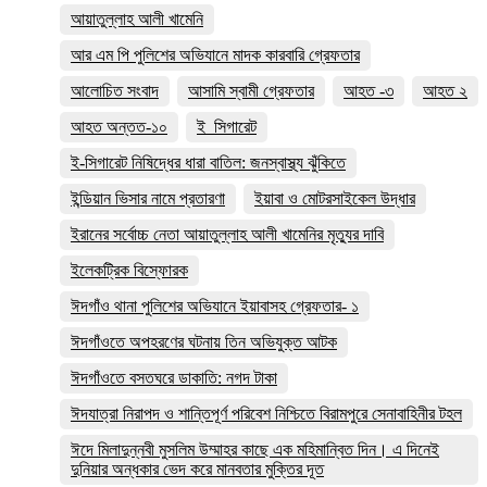
আয়াতুল্লাহ আলী খামেনি
আর এম পি পুলিশের অভিযানে মাদক কারবারি গ্রেফতার
আলোচিত সংবাদ
আসামি স্বামী গ্রেফতার
আহত -৩
আহত ২
আহত অন্তত-১০
ই_সিগারেট
ই-সিগারেট নিষিদ্ধের ধারা বাতিল: জনস্বাস্থ্য ঝুঁকিতে
ইন্ডিয়ান ভিসার নামে প্রতারণা
ইয়াবা ও মোটরসাইকেল উদ্ধার
ইরানের সর্বোচ্চ নেতা আয়াতুল্লাহ আলী খামেনির মৃত্যুর দাবি
ইলেকট্রিক বিস্ফোরক
ঈদগাঁও থানা পুলিশের অভিযানে ইয়াবাসহ গ্রেফতার- ১
ঈদগাঁওতে অপহরণের ঘটনায় তিন অভিযুক্ত আটক
ঈদগাঁওতে বসতঘরে ডাকাতি: নগদ টাকা
ঈদযাত্রা নিরাপদ ও শান্তিপূর্ণ পরিবেশ নিশ্চিতে বিরামপুরে সেনাবাহিনীর টহল
ঈদে মিলাদুন্নবী মুসলিম উম্মাহর কাছে এক মহিমান্বিত দিন। এ দিনেই
দুনিয়ার অন্ধকার ভেদ করে মানবতার মুক্তির দূত