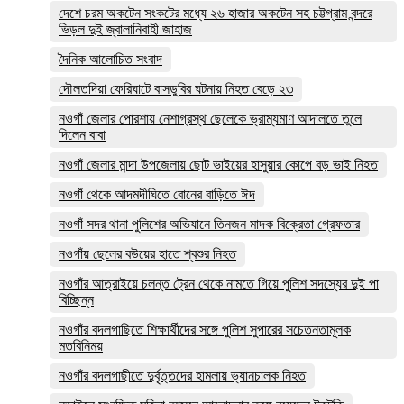
দেশে চরম অকটেন সংকটের মধ্যে ২৬ হাজার অকটেন সহ চট্টগ্রাম বন্দরে
ভিড়ল দুই জ্বালানিবাহী জাহাজ
দৈনিক আলোচিত সংবাদ
দৌলতদিয়া ফেরিঘাটে বাসডুবির ঘটনায় নিহত বেড়ে ২৩
নওগাঁ জেলার পোরশায় নেশাগ্রস্থ ছেলেকে ভ্রাম্যমাণ আদালতে তুলে
দিলেন বাবা
নওগাঁ জেলার মান্দা উপজেলায় ছোট ভাইয়ের হাসুয়ার কোপে বড় ভাই নিহত
নওগাঁ থেকে আদমদীঘিতে বোনের বাড়িতে ঈদ
নওগাঁ সদর থানা পুলিশের অভিযানে তিনজন মাদক বিক্রেতা গ্রেফতার
নওগাঁয় ছেলের বউয়ের হাতে শ্বশুর নিহত
নওগাঁর আত্রাইয়ে চলন্ত ট্রেন থেকে নামতে গিয়ে পুলিশ সদস্যের দুই পা
বিচ্ছিন্ন
নওগাঁর বদলগাছিতে শিক্ষার্থীদের সঙ্গে পুলিশ সুপারের সচেতনতামূলক
মতবিনিময়
নওগাঁর বদলগাছীতে দুর্বৃত্তদের হামলায় ভ্যানচালক নিহত