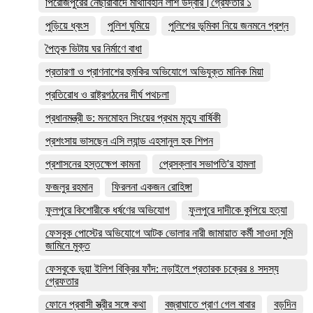
পিরোজপুরের নেছারাবাদে মাথাবিহীন লাশ উদ্বার।গ্রেফতার ১
পুড়িয়ে ধ্বংস
পুলিশ ঘুমিয়ে
পুলিশের ভূমিকা নিয়ে জনমনে প্রশ্ন
পৈতৃক ভিটায় ঘর নির্মাণে বাধা
প্রতারণা ও প্রাণনাশের হুমকির অভিযোগে অভিযুক্ত মানিক মিয়া
প্রতিরোধ ও রাষ্ট্রগঠনের দীর্ঘ পথচলা
প্রধানমন্ত্রী ড: মনমোহন সিংয়ের প্রথম মৃত্যু বার্ষিকী
প্রশংসায় ভাসছেন এসি ল্যান্ড এহসানুল হক শিপন
প্রশাসনের হস্তক্ষেপ কামনা
প্রেসক্লাব সভাপতি'র হামলা
ফজলুর রহমান
ফিরলনা একজন রোহিঙ্গা
ফুলপুরে কিশোরীকে ধর্ষণের অভিযোগ
ফুলপুরে দাদীকে কুপিয়ে হত্যা
ফেসবুক পোস্টের অভিযোগে আটক ভোলার নারী জামায়াত কর্মী সাওদা সুমি
জামিনে মুক্ত
ফেসবুকে ভুয়া ইলিশ বিক্রির ফাঁদ: নড়াইলে প্রতারক চক্রের ৪ সদস্য
গ্রেফতার
ফোনে প্রবাসী স্ত্রীর সঙ্গে কথা
বজ্রাঘাতে প্রাণ গেল বাবার
বড়দিন