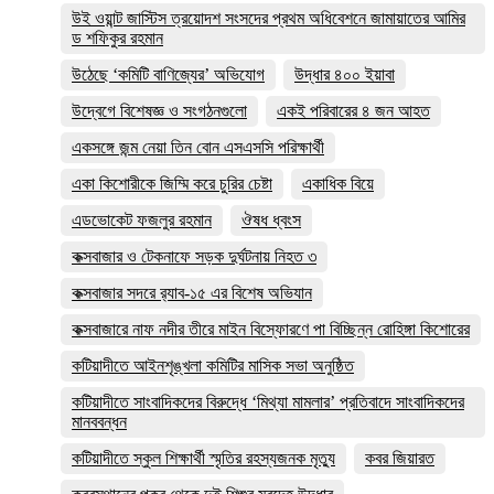
উই ওয়ান্ট জাস্টিস ত্রয়োদশ সংসদের প্রথম অধিবেশনে জামায়াতের আমির
ড শফিকুর রহমান
উঠেছে ‘কমিটি বাণিজ্যের’ অভিযোগ
উদ্ধার ৪০০ ইয়াবা
উদ্বেগে বিশেষজ্ঞ ও সংগঠনগুলো
একই পরিবারের ৪ জন আহত
একসঙ্গে জন্ম নেয়া তিন বোন এসএসসি পরিক্ষার্থী
একা কিশোরীকে জিম্মি করে চুরির চেষ্টা
একাধিক বিয়ে
এডভোকেট ফজলুর রহমান
ঔষধ ধ্বংস
কক্সবাজার ও টেকনাফে সড়ক দুর্ঘটনায় নিহত ৩
কক্সবাজার সদরে র‍্যাব-১৫ এর বিশেষ অভিযান
কক্সবাজারে নাফ নদীর তীরে মাইন বিস্ফোরণে পা বিচ্ছিন্ন রোহিঙ্গা কিশোরের
কটিয়াদীতে আইনশৃঙ্খলা কমিটির মাসিক সভা অনুষ্ঠিত
কটিয়াদীতে সাংবাদিকদের বিরুদ্ধে ‘মিথ্যা মামলার’ প্রতিবাদে সাংবাদিকদের
মানববন্ধন
কটিয়াদীতে স্কুল শিক্ষার্থী স্মৃতির রহস্যজনক মৃত্যু
কবর জিয়ারত