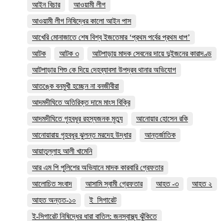
আইন বিচার
আওয়ামী লীগ
আওয়ামী লীগ নিষিদ্ধের কালো আইন পাস
আখেরি মোনাজাতে শেষ বিশ্ব ইজতেমার ‘প্রথম পর্বের প্রথম ধাপ’
আটক
আটক ৩
আটপাড়ায় মাদক সেবনের দায়ে দুইজনের কারাদণ্ড
আটপাড়ার শিশু কে দিয়ে দেহব্যাবসা উপদ্রব থানার অভিযোগ
আতঙ্কে বনমুখী হচ্ছেন না বনজীবীরা
আদমদীঘিতে অতিরিক্ত দামে মাংস বিক্রি
আদমদীঘিতে গৃহবধূর রহস্যজনক মৃত্যু
আনোয়ার হোসেন রকি
আনোয়ারায় গৃহবধূর ঝুলন্ত মরদেহ উদ্ধার
আন্তর্জাতিক
আয়াতুল্লাহ আলী খামেনি
আর এম পি পুলিশের অভিযানে মাদক কারবারি গ্রেফতার
আলোচিত সংবাদ
আসামি স্বামী গ্রেফতার
আহত -৩
আহত ২
আহত অন্তত-১০
ই_সিগারেট
ই-সিগারেট নিষিদ্ধের ধারা বাতিল: জনস্বাস্থ্য ঝুঁকিতে