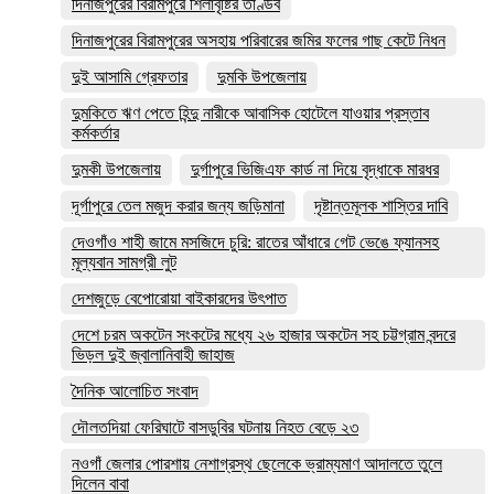
দিনাজপুরের বিরামপুরে শিলাবৃষ্টির তাণ্ডব
দিনাজপুরের বিরামপুরের অসহায় পরিবারের জমির ফলের গাছ কেটে নিধন
দুই আসামি গ্রেফতার
দুমকি উপজেলায়
দুমকিতে ঋণ পেতে হিন্দু নারীকে আবাসিক হোটেলে যাওয়ার প্রস্তাব
কর্মকর্তার
দুমকী উপজেলায়
দুর্গাপুরে ভিজিএফ কার্ড না দিয়ে বৃদ্ধাকে মারধর
দূর্গাপুরে তেল মজুদ করার জন্য জড়িমানা
দৃষ্টান্তমূলক শাস্তির দাবি
দেওগাঁও শাহী জামে মসজিদে চুরি: রাতের আঁধারে গেট ভেঙে ফ্যানসহ
মূল্যবান সামগ্রী লুট
দেশজুড়ে বেপোরোয়া বাইকারদের উৎপাত
দেশে চরম অকটেন সংকটের মধ্যে ২৬ হাজার অকটেন সহ চট্টগ্রাম বন্দরে
ভিড়ল দুই জ্বালানিবাহী জাহাজ
দৈনিক আলোচিত সংবাদ
দৌলতদিয়া ফেরিঘাটে বাসডুবির ঘটনায় নিহত বেড়ে ২৩
নওগাঁ জেলার পোরশায় নেশাগ্রস্থ ছেলেকে ভ্রাম্যমাণ আদালতে তুলে
দিলেন বাবা