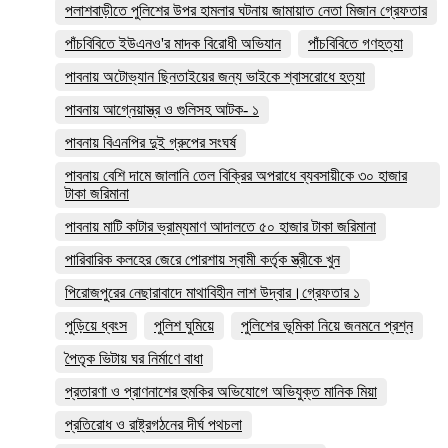
পলাশবাড়ীতে পুলিশের উপর হামলার ঘটনায় জামায়াত নেতা মিজান গ্রেফতার
পাঁচবিবিতে ইউএনও'র মাদক বিরোধী অভিযান
পাঁচবিবিতে গণহত্যা
পাবনায় অটোভ্যান ছিনতাইয়ের জন্য ভাইকে শ্বাসরোধে হত্যা
পাবনায় আগ্নেয়াস্ত্র ও গুলিসহ আটক- ১
পাবনায় বিএনপির দুই গ্রুপের সংঘর্ষ
পাবনায় বেশি দামে জালানি তেল বিক্রির অপরাধে ব্যবসায়ীকে ৩০ হাজার
টাকা জরিমানা
পাবনায় মাটি কাটার ভ্রাম্যমাণ আদালতে ৫০ হাজার টাকা জরিমানা
পারিবারিক কলহের জেরে পোরশায় স্বামী কর্তৃক স্ত্রীকে খুন
পিরোজপুরের নেছারাবাদে মাথাবিহীন লাশ উদ্বার।গ্রেফতার ১
পুড়িয়ে ধ্বংস
পুলিশ ঘুমিয়ে
পুলিশের ভূমিকা নিয়ে জনমনে প্রশ্ন
পৈতৃক ভিটায় ঘর নির্মাণে বাধা
প্রতারণা ও প্রাণনাশের হুমকির অভিযোগে অভিযুক্ত মানিক মিয়া
প্রতিরোধ ও রাষ্ট্রগঠনের দীর্ঘ পথচলা