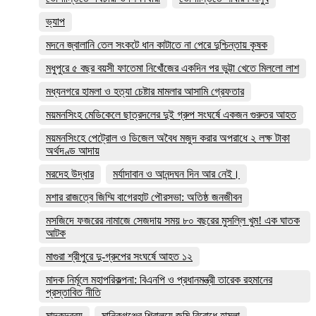
ভ্যাপ
মদনে জ্বালানি তেল সংকটে ধান কাটাতে না পেরে দুশ্চিন্তায় কৃষক
মধুপুরে ৫ বছর বয়সী ফাতেমা নিখোঁজের একদিন পর ভুট্টা খেতে মিললো লাশ
মধ্যনগরে হামলা ও হত্যা চেষ্টার মামলার আসামি গ্রেফতার
ময়মনসিংহ মেডিকেলে ছাত্রদলের দুই গ্রুপ সংঘর্ষে একজন গুরুতর আহত
ময়মনসিংহে পেট্রোল ও ডিজেল অবৈধ মজুদ করার অপরাধে ২ লক্ষ টাকা
অর্থদণ্ড আদায়
মরদেহ উদ্ধার
মর্যাদাবান ও আনন্দঘন দিন আর নেই।
মশার রাজত্বে জিম্মি বাগেরহাট পৌরসভা: অতিষ্ঠ জনজীবন
মসজিদে ফজরের নামাজে সেজদায় সময় ৮০ বছরের মুসল্লি খুম! এক ঘাতক
আটক
মাগুরা শ্রীপুরে দু-গ্রুপের সংঘর্ষে আহত ১২
মাদক নির্মূলে মহাপরিকল্পনা: বিএনপি ও প্রধানমন্ত্রী তারেক রহমানের
প্রস্তাবিত নীতি
মাদকদ্রব্য
মানিকগঞ্জের শিবালয়ে জমি বিরোধে হামলা