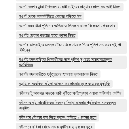
নওগাঁ জেলার মান্দা উপজেলায় ছোট ভাইয়ের হাসুয়ার কোপে বড় ভাই নিহত
নওগাঁ থেকে আদমদীঘিতে বোনের বাড়িতে ঈদ
নওগাঁ সদর থানা পুলিশের অভিযানে তিনজন মাদক বিক্রেতা গ্রেফতার
নওগাঁয় ছেলের বউয়ের হাতে শ্বশুর নিহত
নওগাঁর আত্রাইয়ে চলন্ত ট্রেন থেকে নামতে গিয়ে পুলিশ সদস্যের দুই পা
বিচ্ছিন্ন
নওগাঁর বদলগাছিতে শিক্ষার্থীদের সঙ্গে পুলিশ সুপারের সচেতনতামূলক
মতবিনিময়
নওগাঁর বদলগাছীতে দুর্বৃত্তদের হামলায় ভ্যানচালক নিহত
নড়াইলে সংরক্ষিত মহিলা আসনে আলোচনার তুঙ্গে রয়েছেন টুকটুকি
নবীনগর টু আশুগঞ্জ সড়কে ভারী বৃষ্টিতে ক্ষতিগ্রস্থ এলাকা পরিদর্শন এমপির
নবীনগরে দুই সাংবাদিকের বিরুদ্ধে মিথ্যা মামলার প্রতিবাদে মানববন্ধন
অনুষ্ঠিত
নবীনগরে নৌকায় বসা নিয়ে দ্ধন্ধে ঘুষিতে ১ জনের মৃত্যু
নবীনগরে রাধিকা রোডে সড়ক দূর্ঘটনায় ২ যুবকের মৃত্যু