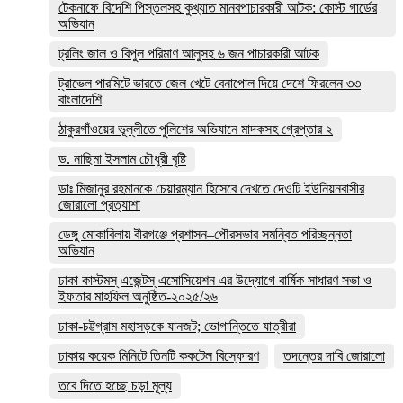
টেকনাফে বিদেশি পিস্তলসহ কুখ্যাত মানবপাচারকারী আটক: কোস্ট গার্ডের
অভিযান
ট্রলিং জাল ও বিপুল পরিমাণ আলুসহ ৬ জন পাচারকারী আটক
ট্রাভেল পারমিটে ভারতে জেল খেটে বেনাপোল দিয়ে দেশে ফিরলেন ৩৩
বাংলাদেশি
ঠাকুরগাঁওয়ের ভূল্লীতে পুলিশের অভিযানে মাদকসহ গ্রেপ্তার ২
ড. নাছিমা ইসলাম চৌধুরী বৃষ্টি
ডাঃ মিজানুর রহমানকে চেয়ারম্যান হিসেবে দেখতে দেওটি ইউনিয়নবাসীর
জোরালো প্রত্যাশা
ডেঙ্গু মোকাবিলায় বীরগঞ্জে প্রশাসন–পৌরসভার সমন্বিত পরিচ্ছন্নতা
অভিযান
ঢাকা কাস্টমস্ এজেন্টস্ এসোসিয়েশন এর উদ্যোগে বার্ষিক সাধারণ সভা ও
ইফতার মাহফিল অনুষ্ঠিত-২০২৫/২৬
ঢাকা-চট্টগ্রাম মহাসড়কে যানজট; ভোগান্তিতে যাত্রীরা
ঢাকায় কয়েক মিনিটে তিনটি ককটেল বিস্ফোরণ
তদন্তের দাবি জোরালো
তবে দিতে হচ্ছে চড়া মূল্য