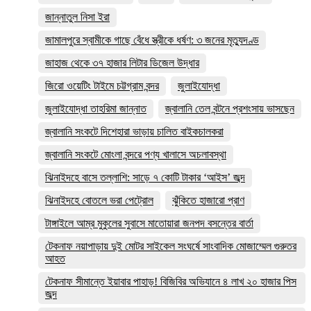
জান্নাতুল নিসা ইরা
জামালপুরে স্বামীকে গাছে বেঁধে স্ত্রীকে ধর্ষণ: ৩ জনের মৃত্যুদণ্ড
জাহাজ থেকে ৩৭ হাজার লিটার ডিজেল উদ্ধার
জিরো ওয়েটিং টাইমে চট্টগ্রাম বন্দর
জুলাইযোদ্ধা
জুলাইযোদ্ধা তাহরিমা জান্নাত
জ্বালানি তেল বন্টনে প্রশংসায় ভাসছেন
জ্বালানি সংকটে দিশেহারা ভাড়ায় চালিত বাইকচালকরা
জ্বালানি সংকটে মোংলা বন্দরে পণ্য খালাসে অচলাবস্থা
ঝিনাইদহে বাসে তল্লাশি: সাড়ে ৭ কোটি টাকার ‘আইস’ জব্দ
ঝিনাইদহে বোতলে ভরা পেট্রোল
ঝুঁকিতে হাজারো প্রাণ
টাঙ্গাইলে আম্র মুকুলের সুবাসে মাতোয়ারা জনপদ বসন্তের বার্তা
টেকনাফ নয়াপাড়ায় দুই মোটর সাইকেল সংঘর্ষে সাংবাদিক মোজাম্মেল গুরুতর
আহত
টেকনাফ সীমান্তে ইয়াবার পাহাড়! বিজিবির অভিযানে ৪ লাখ ২০ হাজার পিস
জব্দ