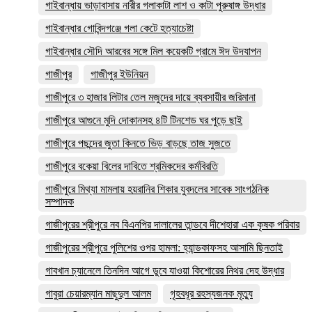
গাইবান্ধায় ভাড়াবাসায় নারীর গলাকাটা লাশ ও কাটা পুরুষাঙ্গ উদ্ধার
গাইবান্ধার গোবিন্দগঞ্জে গলা কেটে হত্যাচেষ্টা
গাইবান্ধার সৌদি আরবের সঙ্গে মিল কয়েকটি গ্রামে ঈদ উদযাপন
গাজীপুর
গাজীপুর ইউনিয়ন
গাজীপুরে ৩ হাজার লিটার তেল মজুদের দায়ে ব্যবসায়ীর জরিমানা
গাজীপুরে আগুনে মুদি দোকানসহ ৪টি টিনশেড ঘর পুড়ে ছাই
গাজীপুরে পছন্দের জুতা কিনতে ভিড় বাড়ছে তাজ সুজতে
গাজীপুরে বকেয়া বিলের দাবিতে শ্রমিকদের কর্মবিরতি
গাজীপুরে মিথ্যা মামলায় হয়রানির শিকার যুবদলের সাবেক সাংগঠনিক
সম্পাদক
গাজীপুরের শ্রীপুরে নব বিএনপির দালালের তান্ডবে দীশেহারা এক কৃষক পরিবার
গাজীপুরের শ্রীপুরে পুলিশের ওপর হামলা: হ্যান্ডকাফসহ আসামি ছিনতাই
গাবখান চ্যানেলে তিনদিন আগে ডুবে যাওয়া কিশোরের নিথর দেহ উদ্ধার
গাবুরা চেয়ারম্যান মাছুদুল আলম
গৃহবধূর রহস্যজনক মৃত্যু