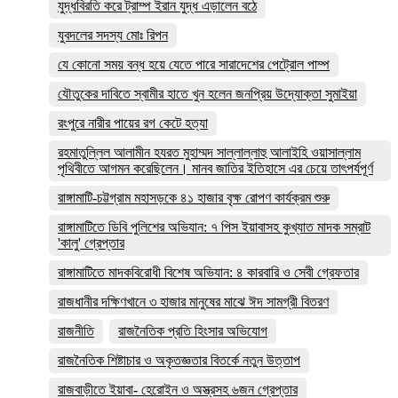
যুদ্ধবিরতি করে ট্রাম্প ইরান যুদ্ধ এড়ালেন বঠে
যুবদলের সদস্য মোঃ রিপন
যে কোনো সময় বন্ধ হয়ে যেতে পারে সারাদেশের পেট্রোল পাম্প
যৌতুকের দাবিতে স্বামীর হাতে খুন হলেন জনপ্রিয় উদ্যোক্তা সুমাইয়া
রংপুরে নারীর পায়ের রগ কেটে হত্যা
রহমাতুল্লিল আলামীন হযরত মুহাম্মদ সাল্লাল্লাহু আলাইহি ওয়াসাল্লাম
পৃথিবীতে আগমন করেছিলেন। মানব জাতির ইতিহাসে এর চেয়ে তাৎপর্যপূর্ণ
রাঙ্গামাটি-চট্টগ্রাম মহাসড়কে ৪১ হাজার বৃক্ষ রোপণ কার্যক্রম শুরু
রাঙ্গামাটিতে ডিবি পুলিশের অভিযান: ৭ পিস ইয়াবাসহ কুখ্যাত মাদক সম্রাট
'কালু' গ্রেপ্তার
রাঙ্গামাটিতে মাদকবিরোধী বিশেষ অভিযান: ৪ কারবারি ও সেবী গ্রেফতার
রাজধানীর দক্ষিণখানে ৩ হাজার মানুষের মাঝে ঈদ সামগ্রী বিতরণ
রাজনীতি
রাজনৈতিক প্রতি হিংসার অভিযোগ
রাজনৈতিক শিষ্টাচার ও অকৃতজ্ঞতার বিতর্কে নতুন উত্তাপ
রাজবাড়ীতে ইয়াবা- হেরোইন ও অস্ত্রসহ ৬জন গ্রেপ্তার