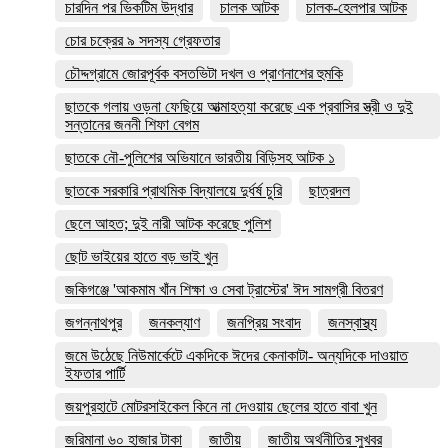
চারদিন পর ভিকটিম উদ্ধার
চালক আটক
চালক-হেলপার আটক
চোর চক্রের ৯ সদস্য গ্রেফতার
চৌদ্দগ্রামে জোরপূর্বক বসতভিটা দখল ও প্রাণনাশের হুমকি
ছাতকে গলায় ওড়না ফেছিয়ে আত্মাহত্যা করেছে এক প্রবাসির স্ত্রী ও দুই
সন্তানের জননী শিফা বেগম
ছাতকে নৌ-পুলিশের অভিযানে ভারতীয় বিড়িসহ আটক ১
ছাতকে সরকারি প্রাথমিক বিদ্যালয়ে দুর্ধর্ষ চুরি
ছাত্রদল
ছেলে আহত; দুই নারী আটক করেছে পুলিশ
ছোট ভাইয়ের হাতে বড় ভাই খুন
জকিগঞ্জে 'আকমাম খাঁন শিক্ষা ও সেবা ট্রাস্টের' ঈদ সামগ্রী বিতরণ
জগন্নাথপুর
জনকল্যাণ
জনপ্রিয় সংবাদ
জনস্বাস্থ্য
জমে উঠেছে নিউমার্কেটে একদিকে ঈদের কেনাকাটা- অন্যদিকে দাওয়াত
ইফতার পার্টি
জয়পুরহাটে মোটরসাইকেল কিনে না দেওয়ায় ছেলের হাতে বাবা খুন
জরিমানা ৬০ হাজার টাকা
জাতীয়
জাতীয় অর্থনীতির সুখবর