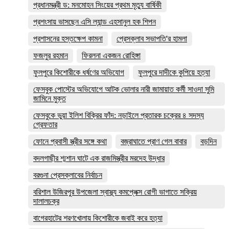
প্রধানমন্ত্রী ড: মনমোহন সিংয়ের প্রথম মৃত্যু বার্ষিকী
প্রশংসায় ভাসছেন এসি ল্যান্ড এহসানুল হক শিপন
প্রশাসনের হস্তক্ষেপ কামনা
প্রেসক্লাব সভাপতি'র হামলা
ফজলুর রহমান
ফিরলনা একজন রোহিঙ্গা
ফুলপুরে কিশোরীকে ধর্ষণের অভিযোগ
ফুলপুরে দাদীকে কুপিয়ে হত্যা
ফেসবুক পোস্টের অভিযোগে আটক ভোলার নারী জামায়াত কর্মী সাওদা সুমি
জামিনে মুক্ত
ফেসবুকে ভুয়া ইলিশ বিক্রির ফাঁদ: নড়াইলে প্রতারক চক্রের ৪ সদস্য
গ্রেফতার
ফোনে প্রবাসী স্ত্রীর সঙ্গে কথা
বজ্রাঘাতে প্রাণ গেল বাবার
বড়দিন
বদলগাছীর শ্মশান ঘাটে এক রাজমিস্ত্রীর মরদেহ উদ্ধার
বরগুনা প্রেসক্লাবের নির্বাচন
বরিশাল উজিরপুর উপজেলা স্বাস্থ্য কমপ্লেক্স রোগী ভাগাতে সক্রিয়
দালালচক্র
বাগেরহাটের শরণখোলায় কিশোরীকে জবাই করে হত্যা