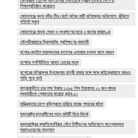
মোশাররফ হোসেন খান চৌধুরী নিউইয়র্কে ট্যাক্সি চালিয়ে দেশে ৬
শিক্ষাপ্রতিষ্ঠান করেছেন
মোহনগঞ্জে কংস নদীর তীর কেটে অবৈধ মাটি বাণিজ্যের অভিযোগ: ঝুঁকিতে
পাইলট স্কুল
মোহনগঞ্জে মাদক সেবন ও সংরক্ষণের দায়ে ৩ জনের কারাদণ্ড
মৌলভীবাজারে ফ্রিল্যান্সিং প্রশিক্ষণের সমাপনী
যশোর-নড়াইল মহাসড়কের ফতেপুর এলাকায় চলন্ত বাসে আগুন
যশোরে গণপিটুনিতে আহত চোরের মৃত্যু
যশোরের মণিরামপুর উপজেলায় যাত্রী নামার সঙ্গে সঙ্গে মাইক্রোবাসে আগুন:
গাড়ি পুড়ে ছাই
যাত্রাবাড়ীতে চার লক্ষ টাকার ১২৯৫ পিস ইয়াবাসহ ০১ জন মাদক
ব্যবসায়ীকে গ্রেফতার করেছে র‌্যাব-১০
যান্ত্রিকতার চাপে কুড়িগ্রামে হারিয়ে যাচ্ছে পাথরের জাঁতা
যুক্তরাষ্ট্র ছাত্রলীগের নতুন কমিটি ঘিরে বিতর্ক
যুক্তরাষ্ট্রের ক্যালিফোর্নিয়ায় যৌন নিপীড়নের অভিযোগে কংগ্রেসম‍্যন
সুয়ালওয়েলের পদত্যাগ