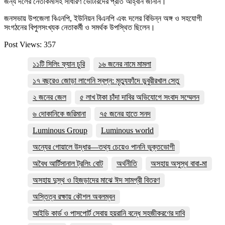
জন্য দলের নেতাকর্মীসহ সাধারণ ভোটারদের প্রতি আহ্বান জানান।
জনসভায় উপজেলা বিএনপি, ইউনিয়ন বিএনপি এবং দলের বিভিন্ন অঙ্গ ও সহযোগী
সংগঠনের বিপুলসংখ্যক নেতাকর্মী ও সমর্থক উপস্থিত ছিলেন।
Post Views:
357
১১টি সিলিং ফ্যান চুরি
১৬ জনের নামে মামলা
১৭ বছরেও জোড়া লাগেনি স্বপ্ন: মৃত্যুফাঁদে ডুবুরীরখাল সেতু
২ জনের জেল
৫ লাখ টাকা চাঁদা দাবির অভিযোগে সংবাদ সম্মেলন
৬ দোকানিকে জরিমানা
৭৫ জনের হাতে সনদ
Luminous Group
Luminous world
অন্যের গোয়ালে উদ্ধার—তথ্য চেয়েও পাননি ভুক্তভোগী
অবৈধ আর্টিসানাল ট্রলিং বোট
অর্থনীতি
অসহায় অসুস্থ বাবা-মা
অসহায় দুস্থ ও হিজড়াদের মাঝে ঈদ সামগ্রী বিতরণ
অস্তিত্ব রক্ষায় কৌশল অবলম্বন
আইডি কার্ড ও পাসপোর্ট সেবায় হয়রানি বন্ধে সহজীকরণের দাবি