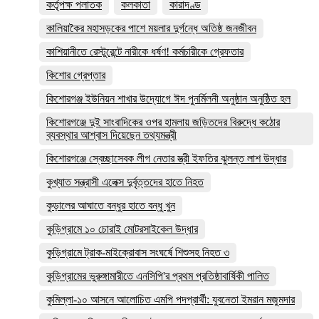
কর্তৃপক্ষ পলাতক
কলকাতা
কারাদণ্ড
কালিয়াকৈর মহাসড়কের পাশে ময়লার দুর্গন্ধে অতিষ্ঠ জনজীবন
কাশিয়ানীতে রেস্টুরেন্টে নারীকে ধর্ষণ! কর্মচারীকে গ্রেফতার
কিশোর গ্রেপ্তার
কিশোরগঞ্জ ইউনিয়ন শাখার উদ্যোগে ঈদ পুনর্মিলনী অনুষ্ঠান অনুষ্ঠিত হল
কিশোরগঞ্জে দুই সাংবাদিকের ওপর হামলায় জড়িতদের বিরুদ্ধে কঠোর
ব্যবস্থার আশ্বাস দিয়েছেন তথ্যমন্ত্রী
কিশোরগঞ্জে স্বেচ্ছাসেবক লীগ নেতার স্ত্রী ইফতির ঝুলন্ত লাশ উদ্ধার
কুখ্যাত সন্ত্রাসী এলেক্স দুর্বৃত্তদের হাতে নিহত
কুড়ালের আঘাতে বন্ধুর হাতে বন্ধু খুন
কুড়িগ্রামে ১০ চোরাই মোটরসাইকেল উদ্ধার
কুড়িগ্রামে ট্রাক-মাইক্রোবাস সংঘর্ষে শিশুসহ নিহত ৩
কুড়িগ্রামের ভুরুঙ্গামারীতে এনসিপি'র প্রথম প্রতিষ্ঠাবার্ষিকী পালিত
কুমিল্লা-১০ আসনে আলোচিত এমপি পদপ্রার্থী: যুবনেতা ইমরান মজুমদার