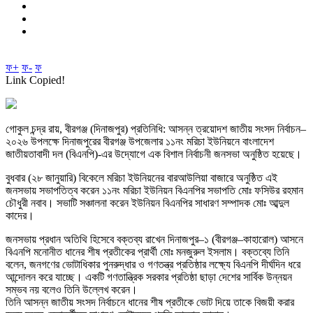
ফ+
ফ-
ফ
Link Copied!
গোকুল চন্দ্র রায়, বীরগঞ্জ (দিনাজপুর) প্রতিনিধি: আসন্ন ত্রয়োদশ জাতীয় সংসদ নির্বাচন–
২০২৬ উপলক্ষে দিনাজপুরের বীরগঞ্জ উপজেলার ১১নং মরিচা ইউনিয়নে বাংলাদেশ
জাতীয়তাবাদী দল (বিএনপি)-এর উদ্যোগে এক বিশাল নির্বাচনী জনসভা অনুষ্ঠিত হয়েছে।
বুধবার (২৮ জানুয়ারি) বিকেলে মরিচা ইউনিয়নের বারআউলিয়া বাজারে অনুষ্ঠিত এই
জনসভায় সভাপতিত্ব করেন ১১নং মরিচা ইউনিয়ন বিএনপির সভাপতি মোঃ ফসিউর রহমান
চৌধুরী নবাব। সভাটি সঞ্চালনা করেন ইউনিয়ন বিএনপির সাধারণ সম্পাদক মোঃ আব্দুল
কাদের।
জনসভায় প্রধান অতিথি হিসেবে বক্তব্য রাখেন দিনাজপুর–১ (বীরগঞ্জ–কাহারোল) আসনে
বিএনপি মনোনীত ধানের শীষ প্রতীকের প্রার্থী মোঃ মনজুরুল ইসলাম। বক্তব্যে তিনি
বলেন, জনগণের ভোটাধিকার পুনরুদ্ধার ও গণতন্ত্র প্রতিষ্ঠার লক্ষ্যে বিএনপি দীর্ঘদিন ধরে
আন্দোলন করে যাচ্ছে। একটি গণতান্ত্রিক সরকার প্রতিষ্ঠা ছাড়া দেশের সার্বিক উন্নয়ন
সম্ভব নয় বলেও তিনি উল্লেখ করেন।
তিনি আসন্ন জাতীয় সংসদ নির্বাচনে ধানের শীষ প্রতীকে ভোট দিয়ে তাকে বিজয়ী করার