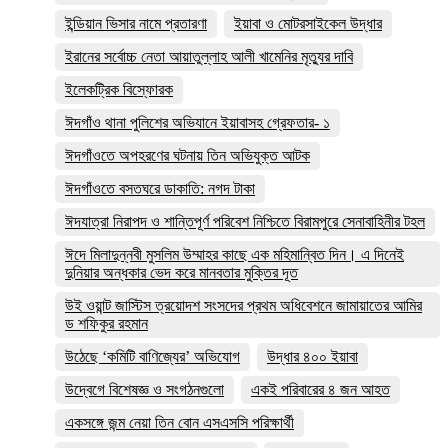
ইন্ডিয়ান ভিসার নামে প্রতারণা
ইয়াবা ও মোটরসাইকেল উদ্ধার
ইরানের সর্বোচ্চ নেতা আয়াতুল্লাহ আলী খামেনির মৃত্যুর দাবি
ইলেকট্রিক বিস্ফোরক
ঈদগাঁও থানা পুলিশের অভিযানে ইয়াবাসহ গ্রেফতার- ১
ঈদগাঁওতে অপহরণের ঘটনায় তিন অভিযুক্ত আটক
ঈদগাঁওতে বসতঘরে ডাকাতি: নগদ টাকা
ঈদযাত্রা নিরাপদ ও শান্তিপূর্ণ পরিবেশ নিশ্চিতে বিরামপুরে সেনাবাহিনীর টহল
ঈদে মিলাদুন্নবী মুসলিম উম্মাহর কাছে এক মহিমান্বিত দিন। এ দিনেই
দুনিয়ার অন্ধকার ভেদ করে মানবতার মুক্তির দূত
উই ওয়ান্ট জাস্টিস ত্রয়োদশ সংসদের প্রথম অধিবেশনে জামায়াতের আমির
ড শফিকুর রহমান
উঠেছে ‘কমিটি বাণিজ্যের’ অভিযোগ
উদ্ধার ৪০০ ইয়াবা
উদ্বেগে বিশেষজ্ঞ ও সংগঠনগুলো
একই পরিবারের ৪ জন আহত
একসঙ্গে জন্ম নেয়া তিন বোন এসএসসি পরিক্ষার্থী