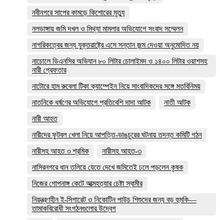
নবীনগরে সাপের কামড়ে কিশোরের মৃত্যু
নলডাঙ্গায় জমি দখল ও মিথ্যা মামলার অভিযোগে সংবাদ সম্মেলন
নাগরিকত্বের জন্য যুক্তরাষ্ট্রে এসে সন্তান জন্ম দেওয়া অনুমোদিত নয়
নাচোলে ডিএনসির অভিযান ৮০ লিটার চোলাইমদ ও ১৪০০ লিটার ওয়াশসহ
নারী গ্রেফতার
নাটোরে হাম রুবেলা টিকা ক্যাম্পেইন নিয়ে সাংবাদিকদের সঙ্গে মতবিনিময়
নাতনিকে ধর্ষণের অভিযোগে প্রতিবেশি দাদা আটক
নাতী আটক
নারী আহত
নারীদের ফুটবল খেলা নিয়ে আপত্তি-ভাঙচুরের ঘটনায় তদন্ত কমিটি গঠন
নারীসহ আহত ৩ শ্রমিক
নারীসহ আহত-৩
নাসিরনগরে ধান তলিয়ে যেতে দেখে জমিতেই ঢলে পড়লেন কৃষক
নিজের গোপনাঙ্গ কেটে আত্মহত্যার চেষ্টা স্বামীর
নিয়ন্ত্রণহীন ই-সিগারেট ও নিকোটিন পাউচ শিশুদের জন্য বড় হুমকি—
তামাকবিরোধী সংগঠনগুলোর উদ্বেগ