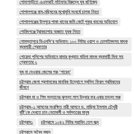
গোদাগাড়ীতে এএসআই লতিফার বিরুদ্ধে ঘুষ বাণিজ্যে
গোপালগঞ্জে বাস-নছিমনের মুখোমুখি সংঘর্ষে চালক নিহত
গোপালগঞ্জের উলপুরে পাকা ধানের জমি কেটে পুকুর খননের অভিযোগ
গোবিন্দগঞ্জে ট্রাকচাপায় অজ্ঞাত যুবক নিহত
গোমস্তাপুরে ডিএনসি’র অভিযান: ১০০ লিটার ওয়াশ ও চোলাইমদসহ মাদক
ব্যবসায়ী গ্রেফতার
গোয়েন্দা পুলিশের অভিযানে মান্দার কুখ্যাত মহিলা মাদক ব্যবসায়ী মিনা সহ
গ্রেফতার ২
ঘুষ না দেওয়ায় জেলের গরু ‘গায়েব’
চট্টগ্রাম জেলা প্রশাসকের মানবিক উদ্যোগে স্বস্তি ফিরল শ্রমিকদের
জীবনে
চট্টগ্রাম মা ও শিশু সন্তানের ঝুলন্ত লাশ উদ্ধার ফর এবার তদন্ত শুরু
চট্টগ্রাম–১ আসনের সংরক্ষিত নারী আসনে ড. নাছিমা ইসলাম চৌধুরী
বৃষ্টি’কে দেখতে চান নেতাকর্মী ও সর্বস্তরের মানুষ
চট্টগ্রাম১
চট্টগ্রামে ১০৪২ লিটার সয়াবিন তেল জব্দ
চট্টগ্রামে অবৈধ মজুদ