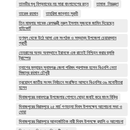
তানভীর শুধু বিশ্বনাথের নয় সারা বাংলাদেশের রত্ন
তামাক_নিয়ন্ত্রণ
তারেক রহমান
তাহরিমা জান্নাত সুরভী
তিন মামলায় সাবেক রেলমন্ত্রী নুরুল ইসলাম সুজনকে জামিন দিয়েছেন
হাইকোর্ট
তৃণমূল থেকে উঠে আসা এক সংগঠক ও সম্ভাব্য উপজেলা চেয়ারম্যান
প্রার্থী
তেহরানের অনড় অবস্থানে ইরানকে এক রাতেই নিশ্চিহ্ন করার হুমকি
ট্রাম্পের
ত্যাগের মূল্যায়ন সুনামগঞ্জ জেলা পরিষদ প্রশাসক হলেন বিএনপি নেতা
মিজানুর রহমান চৌধুরী
ত্রয়োদশ জাতীয় সংসদ নির্বাচনে সংরক্ষিত আসনে বিএনপির ৩৬ মনোনীতরা
হলেন
দিনাজপুরের নবাবগঞ্জে উপজেলার গোপনে ঘোড়া জবাই করে মাংস বিক্রি
দিনাজপুরের ‎বিরামপুরে ২৫ মার্চ গণহত্যা দিবস উপলক্ষ্যে আলোচনা সভা ও
দোয়া
দিনাজপুরের বিরামপুরে আন্তর্জাতিক নারী দিবস উপলক্ষে র‍্যালি ও আলোচনা