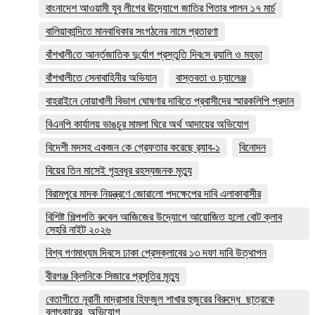
বাংনাদেশ আওয়ামী যুব লীগের ঊদ‍্যোগে জাতির পিতার পালন ১৭ মার্চ
বালিয়াকান্দিতে মানবাধিকার সংগঠনের নামে প্রতারণা
বাঁশখালী‌তে আর্ন্তজা‌তিক দু‌র্যোগ প্রস্তু‌তি দিব‌সে র‌্যালি ও মহড়া
বাঁশখালীতে সেনাবাহিনীর অভিযান
বাস্তবতা ও চ্যালেঞ্জ
বাহরাইনে নোয়াখালী বিভাগ ঘোষণার দাবিতে প্রবাসীদের স্মারকলিপি প্রদান
বিএনপি কার্যালয় ভাঙচুর মামলা ঘিরে অর্থ আদায়ের অভিযোগ
বিদেশী মদসহ একজন কে গ্রেফতার করেছে র‌্যাব-১
বিনোদন
বিয়ের তিন মাসেই গৃহবধূর রহস্যজনক মৃত্যু
বিরামপুরে মাদক নিয়ন্ত্রণে জোরালো পদক্ষেপের দাবি এলাকাবাসীর
বিশিষ্ট শিল্পপতি রুবেল আজিজের উদ্যোগে আয়োজিত হলো বোট ক্লাব
সেহরি নাইট ২০২৬
বিশ্ব গণমাধ্যম দিবসে ঢাকা প্রেসক্লাবের ১৩ দফা দাবি উত্থাপন
বীরগঞ্জ ক্লিনিকে সিজারে প্রসূতির মৃত্যু
বেতাগীতে নূরানী মাদ্রাসার হিফজুল শাখার হুজুরের বিরুদ্ধে ছাত্রকে
বলাৎকারের অভিযোগ