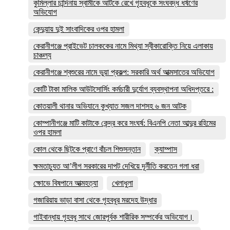
কুমিল্লার চান্দিনায় স্বামীকে আটকে রেখে গৃহবধূকে সংঘবদ্ধ ধর্ষণের
অভিযোগ
কেন্দুয়ায় দুই সাংবাদিকের ওপর হামলা
কেরানীগঞ্জে প্রাইভেট চালককের নামে মিথ্যা স্বীকারোক্তি নিয়ে এলাকায়
চাঞ্চল্য
কেরানীগঞ্জে শ্বশুরের নামে ভুয়া প্রকল্প: সরকারি অর্থ আত্মসাতের অভিযোগ
কোটি টাকা মালিক আউটসোর্সিং কর্মচারী দুর্যোগ ব্যবস্থাপনা অধিদপ্তরে :
কোতয়ালী থানার অভিযানে কুখ্যাত সজল দাশসহ ৬ জন আটক
কোম্পানীগঞ্জে মাটি কাটাকে কেন্দ্র করে সংঘর্ষ: বিএনপি নেতা আব্দুর রহিমের
ওপর হামলা
কোল থেকে ছিটকে প্রাণে বাঁচল শিশুসন্তান
ক্যাম্পাস
ক্ষমতাচ্যুত আ’লীগ সরকারের দাপট দেখিয়ে দূর্নীতি করতেন গলা ধরা
ক্ষোভে বিষপানে আত্মহত্যা
খেলাধুলা
গজারিয়ায় ভাড়া বাসা থেকে গৃহবধূর মরদেহ উদ্ধার
গাইবান্ধায় গৃহবধূ সাথে জোরপূর্বক শারীরিক সম্পর্কের অভিযোগ।