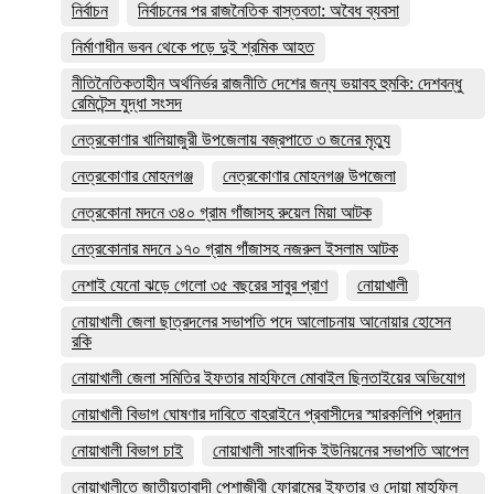
নির্বাচন
নির্বাচনের পর রাজনৈতিক বাস্তবতা: অবৈধ ব্যবসা
নির্মাণাধীন ভবন থেকে পড়ে দুই শ্রমিক আহত
নীতিনৈতিকতাহীন অর্থনির্ভর রাজনীতি দেশের জন্য ভয়াবহ হুমকি: দেশবন্ধু
রেমিটেন্স যুদ্ধা সংসদ
নেত্রকোণার খালিয়াজুরী উপজেলায় বজ্রপাতে ৩ জনের মৃত্যু
নেত্রকোণার মোহনগঞ্জ
নেত্রকোণার মোহনগঞ্জ উপজেলা
নেত্রকোনা মদনে ৩৪০ গ্রাম গাঁজাসহ রুয়েল মিয়া আটক
নেত্রকোনার মদনে ১৭০ গ্রাম গাঁজাসহ নজরুল ইসলাম আটক
নেশাই যেনো ঝড়ে গেলো ৩৫ বছরের সাবুর প্রাণ
নোয়াখালী
নোয়াখালী জেলা ছাত্রদলের সভাপতি পদে আলোচনায় আনোয়ার হোসেন
রকি
নোয়াখালী জেলা সমিতির ইফতার মাহফিলে মোবাইল ছিনতাইয়ের অভিযোগ
নোয়াখালী বিভাগ ঘোষণার দাবিতে বাহরাইনে প্রবাসীদের স্মারকলিপি প্রদান
নোয়াখালী বিভাগ চাই
নোয়াখালী সাংবাদিক ইউনিয়নের সভাপতি আপেল
নোয়াখালীতে জাতীয়তাবাদী পেশাজীবী ফোরামের ইফতার ও দোয়া মাহফিল