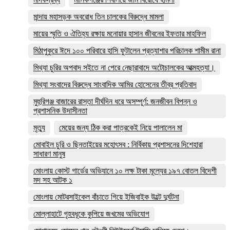
মান্দায় মহাসড়ক অবরোধ তিন চালকের বিরুদ্ধে মামলা
মায়ের স্মৃতি ও ঐতিহ্য রক্ষায় মনোয়ার হাসান জীবনের ইফতার মাহফিল
মিঠাপুকুরে ঈদে ১০০ পরিবারে হাসি ফুটালেন প্রত্যাশার পরিচালক শামীম রানা
মিথ্যা চুরির অপবাদ সইতে না পেরে নেছারাবাদে অটোচালকের আত্মহত্যা।
মিথ্যা সংবাদের বিরুদ্ধে সাংবাদিক আমির হোসেনের তীব্র প্রতিবাদ
মুহুরিগঞ্জ বাজারের রাস্তা দীর্ঘদিন ধরে অসম্পূর্ণ: জনজীবন বিপন্ন ও
প্রশাসনিক উদাসীনতা
মৃত্যু
মেয়ের জন্য ঠিক করা পাত্রকেই নিয়ে পালালেন মা
মোবাইল চুরি ও ছিনতাইয়ের মহোৎসব : নির্বিকায় প্রশাসনের দিশেহারা
সাধারণ মানুষ
মোংলায় কোস্ট গার্ডের অভিযানে ১০ লক্ষ টাকা মূল্যের ১৯৭ বোতল বিদেশী
মদ সহ আটক ১
মোংলায় মোটরসাইকেল বাঁচাতে গিয়ে ইজিবাইক উল্টে দুর্ঘটনা
মোল্লাহাটে গৃহবধূকে কুপিয়ে জখমের অভিযোগ