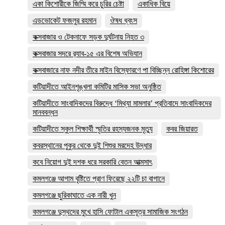
একা কিশোরীকে জিম্মি করে চুরির চেষ্টা
একাধিক বিয়ে
এডভোকেট ফজলুর রহমান
ঔষধ ধ্বংস
কক্সবাজার ও টেকনাফে সড়ক দুর্ঘটনায় নিহত ৩
কক্সবাজার সদরে র‍্যাব-১৫ এর বিশেষ অভিযান
কক্সবাজারে নাফ নদীর তীরে মাইন বিস্ফোরণে পা বিচ্ছিন্ন রোহিঙ্গা কিশোরের
কটিয়াদীতে আইনশৃঙ্খলা কমিটির মাসিক সভা অনুষ্ঠিত
কটিয়াদীতে সাংবাদিকদের বিরুদ্ধে ‘মিথ্যা মামলার’ প্রতিবাদে সাংবাদিকদের
মানববন্ধন
কটিয়াদীতে স্কুল শিক্ষার্থী স্মৃতির রহস্যজনক মৃত্যু
কবর জিয়ারত
কবরস্থানের পুকুর থেকে দুই শিশুর মরদেহ উদ্ধার
কবে নিয়োগ দুই দশক ধরে সরকারি বেতন আত্মসাৎ
কমলগঞ্জে আগাম বৃষ্টিতে প্রাণ ফিরেছে ২২টি চা বাগানে
কমলগঞ্জে ছুরিকাঘাতে এক নারী খুন
কমলগঞ্জে দুস্থদের মুখে হাসি ফোটাল একসূত্র সামাজিক সংগঠন