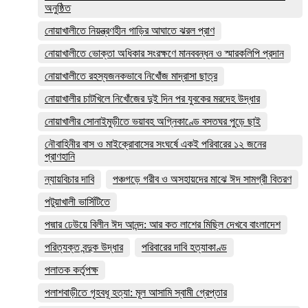
অনুষ্ঠিত
নোয়াখালীতে নিয়ন্ত্রণহীন গাড়ির আঘাতে ঝরল প্রাণ
নোয়াখালীতে ভোক্তা অধিকার সংরক্ষণে মানববন্ধন ও স্মারকলিপি প্রদান
নোয়াখালীতে রহস্যজনকভাবে নিখোঁজ মাদ্রাসা ছাত্র
নোয়াখালীর চাটখিলে নিখোঁজের দুই দিন পর যুবকের মরদেহ উদ্ধার
নোয়াখালীর সোনাইমুড়ীতে ভয়াবহ অগ্নিকাণ্ডে বসতঘর পুড়ে ছাই
নৌবাহিনীর বাস ও মাইক্রোবাসের সংঘর্ষে একই পরিবারের ১২ জনের
প্রাণহানি
ন্যায়বিচার দাবি
পঞ্চগড়ে গরীব ও অসহায়দের মাঝে ঈদ সামগ্রী বিতরণ
পটুয়াখালী ভার্সিটিতে
পদ্মার ঢেউয়ে বিলীন ঈদ আনন্দ: আর কত লাশের মিছিল দেখবে বাংলাদেশ
পরিত্যক্ত বন্দুক উদ্ধার
পরিবারের দাবি হত্যাকাণ্ড
পলাতক কর্তৃপক্ষ
পলাশবাড়ীতে গৃহবধূ হত্যা: মূল আসামি স্বামী গ্রেপ্তার