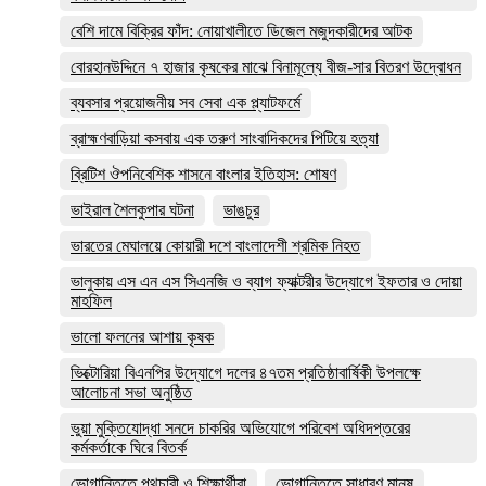
বেশি দামে বিক্রির ফাঁদ: নোয়াখালীতে ডিজেল মজুদকারীদের আটক
বোরহানউদ্দিনে ৭ হাজার কৃষকের মাঝে বিনামূল্যে বীজ-সার বিতরণ উদ্বোধন
ব্যবসার প্রয়োজনীয় সব সেবা এক প্ল্যাটফর্মে
ব্রাহ্মণবাড়িয়া কসবায় এক তরুণ সাংবাদিকদের পিটিয়ে হত্যা
ব্রিটিশ ঔপনিবেশিক শাসনে বাংলার ইতিহাস: শোষণ
ভাইরাল শৈলকুপার ঘটনা
ভাঙচুর
ভারতের মেঘালয়ে কোয়ারী দশে বাংলাদেশী শ্রমিক নিহত
ভালুকায় এস এন এস সিএনজি ও ব্যাগ ফ্যাক্টরীর উদ্যোগে ইফতার ও দোয়া
মাহফিল
ভালো ফলনের আশায় কৃষক
ভিক্টোরিয়া বিএনপির উদ্যোগে দলের ৪৭তম প্রতিষ্ঠাবার্ষিকী উপলক্ষে
আলোচনা সভা অনুষ্ঠিত
ভুয়া মুক্তিযোদ্ধা সনদে চাকরির অভিযোগে পরিবেশ অধিদপ্তরের
কর্মকর্তাকে ঘিরে বিতর্ক
ভোগান্তিতে পথচারী ও শিক্ষার্থীরা
ভোগান্তিতে সাধারণ মানুষ