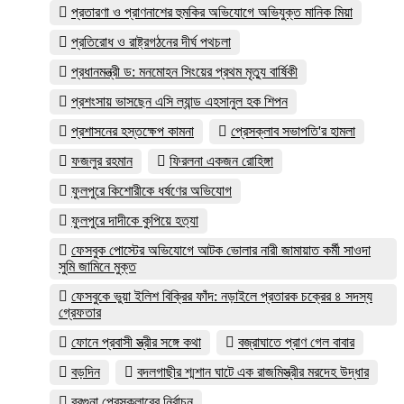
প্রতারণা ও প্রাণনাশের হুমকির অভিযোগে অভিযুক্ত মানিক মিয়া
প্রতিরোধ ও রাষ্ট্রগঠনের দীর্ঘ পথচলা
প্রধানমন্ত্রী ড: মনমোহন সিংয়ের প্রথম মৃত্যু বার্ষিকী
প্রশংসায় ভাসছেন এসি ল্যান্ড এহসানুল হক শিপন
প্রশাসনের হস্তক্ষেপ কামনা
প্রেসক্লাব সভাপতি'র হামলা
ফজলুর রহমান
ফিরলনা একজন রোহিঙ্গা
ফুলপুরে কিশোরীকে ধর্ষণের অভিযোগ
ফুলপুরে দাদীকে কুপিয়ে হত্যা
ফেসবুক পোস্টের অভিযোগে আটক ভোলার নারী জামায়াত কর্মী সাওদা
সুমি জামিনে মুক্ত
ফেসবুকে ভুয়া ইলিশ বিক্রির ফাঁদ: নড়াইলে প্রতারক চক্রের ৪ সদস্য
গ্রেফতার
ফোনে প্রবাসী স্ত্রীর সঙ্গে কথা
বজ্রাঘাতে প্রাণ গেল বাবার
বড়দিন
বদলগাছীর শ্মশান ঘাটে এক রাজমিস্ত্রীর মরদেহ উদ্ধার
বরগুনা প্রেসক্লাবের নির্বাচন