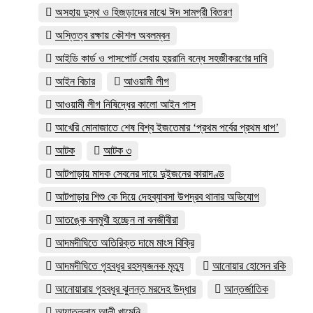
অসহায় দুস্থ ও হিজড়াদের মাঝে ঈদ সামগ্রী বিতরণ
অস্তিত্ব রক্ষায় কৌশল অবলম্বন
আইডি কার্ড ও পাসপোর্ট সেবায় হয়রানি বন্ধে সহজীকরণের দাবি
আইন বিচার
আওয়ামী লীগ
আওয়ামী লীগ নিষিদ্ধের কালো আইন পাস
আখেরি মোনাজাতে শেষ বিশ্ব ইজতেমার ‘প্রথম পর্বের প্রথম ধাপ’
আটক
আটক ৩
আটপাড়ায় মাদক সেবনের দায়ে দুইজনের কারাদণ্ড
আটপাড়ার শিশু কে দিয়ে দেহব্যাবসা উপদ্রব থানার অভিযোগ
আতঙ্কে বনমুখী হচ্ছেন না বনজীবীরা
আদমদীঘিতে অতিরিক্ত দামে মাংস বিক্রি
আদমদীঘিতে গৃহবধূর রহস্যজনক মৃত্যু
আনোয়ার হোসেন রকি
আনোয়ারায় গৃহবধূর ঝুলন্ত মরদেহ উদ্ধার
আন্তর্জাতিক
আয়াতুল্লাহ আলী খামেনি