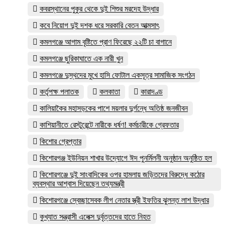
কবরস্থানের পুকুর থেকে দুই শিশুর মরদেহ উদ্ধার
কবে নিয়োগ দুই দশক ধরে সরকারি বেতন আত্মসাৎ
কমলগঞ্জে আগাম বৃষ্টিতে প্রাণ ফিরেছে ২২টি চা বাগানে
কমলগঞ্জে ছুরিকাঘাতে এক নারী খুন
কমলগঞ্জে দুস্থদের মুখে হাসি ফোটাল একসূত্র সামাজিক সংগঠন
কর্তৃপক্ষ পলাতক
কলকাতা
কারাদণ্ড
কালিয়াকৈর মহাসড়কের পাশে ময়লার দুর্গন্ধে অতিষ্ঠ জনজীবন
কাশিয়ানীতে রেস্টুরেন্টে নারীকে ধর্ষণ! কর্মচারীকে গ্রেফতার
কিশোর গ্রেপ্তার
কিশোরগঞ্জ ইউনিয়ন শাখার উদ্যোগে ঈদ পুনর্মিলনী অনুষ্ঠান অনুষ্ঠিত হল
কিশোরগঞ্জে দুই সাংবাদিকের ওপর হামলায় জড়িতদের বিরুদ্ধে কঠোর
ব্যবস্থার আশ্বাস দিয়েছেন তথ্যমন্ত্রী
কিশোরগঞ্জে স্বেচ্ছাসেবক লীগ নেতার স্ত্রী ইফতির ঝুলন্ত লাশ উদ্ধার
কুখ্যাত সন্ত্রাসী এলেক্স দুর্বৃত্তদের হাতে নিহত