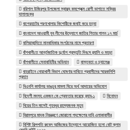
বরিশাল উজিরপুর উপজেলা স্বাস্থ্য কমপ্লেক্স রোগী ভাগাতে সক্রিয়
দালালচক্র
বাগেরহাটের শরণখোলায় কিশোরীকে জবাই করে হত্যা
বাংনাদেশ আওয়ামী যুব লীগের ঊদ‍্যোগে জাতির পিতার পালন ১৭ মার্চ
বালিয়াকান্দিতে মানবাধিকার সংগঠনের নামে প্রতারণা
বাঁশখালী‌তে আর্ন্তজা‌তিক দু‌র্যোগ প্রস্তু‌তি দিব‌সে র‌্যালি ও মহড়া
বাঁশখালীতে সেনাবাহিনীর অভিযান
বাস্তবতা ও চ্যালেঞ্জ
বাহরাইনে নোয়াখালী বিভাগ ঘোষণার দাবিতে প্রবাসীদের স্মারকলিপি
প্রদান
বিএনপি কার্যালয় ভাঙচুর মামলা ঘিরে অর্থ আদায়ের অভিযোগ
বিদেশী মদসহ একজন কে গ্রেফতার করেছে র‌্যাব-১
বিনোদন
বিয়ের তিন মাসেই গৃহবধূর রহস্যজনক মৃত্যু
বিরামপুরে মাদক নিয়ন্ত্রণে জোরালো পদক্ষেপের দাবি এলাকাবাসীর
বিশিষ্ট শিল্পপতি রুবেল আজিজের উদ্যোগে আয়োজিত হলো বোট ক্লাব
সেহরি নাইট ২০২৬