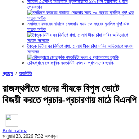
সার্কেল এএসপির অভিযানে ভূরুঙ্গামারীতে ১১৯ পিস ইয়াবাসহ ৪ জন
গ্রেফতার
মসজিদে ফজরের নামাজে সেজদায় সময় ৮০ বছরের মুসল্লি খুম! এক
ঘাতক আটক
পৈতৃক ভিটায় ঘর নির্মাণে বাধা, ৫ লাখ টাকা চাঁদা দাবির অভিযোগে সংবাদ
সম্মেলন
চৌদ্দগ্রামে জোরপূর্বক বসতভিটা দখল ও প্রাণনাশের হুমকি
প্রচ্ছদ
/
রাজনীতি
রাজস্থলীতে ধানের শীষকে বিপুল ভোটে
বিজয়ী করতে প্রচার-প্রচারণায় মাঠে বিএনপি
Kobita afroz
জানুয়ারি 23, 2026 7:32 অপরাহ্ন