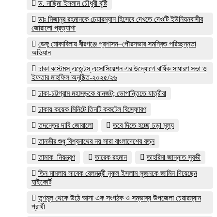
ড. নাছিমা ইসলাম চৌধুরী বৃষ্টি
ডাঃ মিজানুর রহমানকে চেয়ারম্যান হিসেবে দেখতে দেওটি ইউনিয়নবাসীর
জোরালো প্রত্যাশা
ডেঙ্গু মোকাবিলায় বীরগঞ্জে প্রশাসন–পৌরসভার সমন্বিত পরিচ্ছন্নতা
অভিযান
ঢাকা কাস্টমস্ এজেন্টস্ এসোসিয়েশন এর উদ্যোগে বার্ষিক সাধারণ সভা ও
ইফতার মাহফিল অনুষ্ঠিত-২০২৫/২৬
ঢাকা-চট্টগ্রাম মহাসড়কে যানজট; ভোগান্তিতে যাত্রীরা
ঢাকায় কয়েক মিনিটে তিনটি ককটেল বিস্ফোরণ
তদন্তের দাবি জোরালো
তবে দিতে হচ্ছে চড়া মূল্য
তানভীর শুধু বিশ্বনাথের নয় সারা বাংলাদেশের রত্ন
তামাক_নিয়ন্ত্রণ
তারেক রহমান
তাহরিমা জান্নাত সুরভী
তিন মামলায় সাবেক রেলমন্ত্রী নুরুল ইসলাম সুজনকে জামিন দিয়েছেন
হাইকোর্ট
তৃণমূল থেকে উঠে আসা এক সংগঠক ও সম্ভাব্য উপজেলা চেয়ারম্যান
প্রার্থী