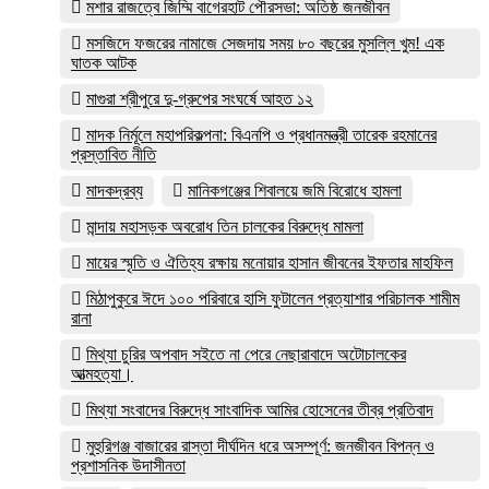
মশার রাজত্বে জিম্মি বাগেরহাট পৌরসভা: অতিষ্ঠ জনজীবন
মসজিদে ফজরের নামাজে সেজদায় সময় ৮০ বছরের মুসল্লি খুম! এক
ঘাতক আটক
মাগুরা শ্রীপুরে দু-গ্রুপের সংঘর্ষে আহত ১২
মাদক নির্মূলে মহাপরিকল্পনা: বিএনপি ও প্রধানমন্ত্রী তারেক রহমানের
প্রস্তাবিত নীতি
মাদকদ্রব্য
মানিকগঞ্জের শিবালয়ে জমি বিরোধে হামলা
মান্দায় মহাসড়ক অবরোধ তিন চালকের বিরুদ্ধে মামলা
মায়ের স্মৃতি ও ঐতিহ্য রক্ষায় মনোয়ার হাসান জীবনের ইফতার মাহফিল
মিঠাপুকুরে ঈদে ১০০ পরিবারে হাসি ফুটালেন প্রত্যাশার পরিচালক শামীম
রানা
মিথ্যা চুরির অপবাদ সইতে না পেরে নেছারাবাদে অটোচালকের
আত্মহত্যা।
মিথ্যা সংবাদের বিরুদ্ধে সাংবাদিক আমির হোসেনের তীব্র প্রতিবাদ
মুহুরিগঞ্জ বাজারের রাস্তা দীর্ঘদিন ধরে অসম্পূর্ণ: জনজীবন বিপন্ন ও
প্রশাসনিক উদাসীনতা