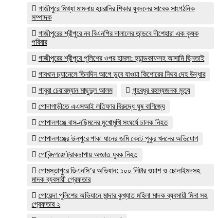
গাজীপুরে মিথ্যা মামলায় হয়রানির শিকার যুবদলের সাবেক সাংগঠনিক
সম্পাদক
গাজীপুরের শ্রীপুরে নব বিএনপির দালালের তান্ডবে দীশেহারা এক কৃষক
পরিবার
গাজীপুরের শ্রীপুরে পুলিশের ওপর হামলা: হ্যান্ডকাফসহ আসামি ছিনতাই
গাবখান চ্যানেলে তিনদিন আগে ডুবে যাওয়া কিশোরের নিথর দেহ উদ্ধার
গাবুরা চেয়ারম্যান মাছুদুল আলম
গৃহবধূর রহস্যজনক মৃত্যু
গোদাগাড়ীতে এএসআই লতিফার বিরুদ্ধে ঘুষ বাণিজ্যে
গোপালগঞ্জে বাস-নছিমনের মুখোমুখি সংঘর্ষে চালক নিহত
গোপালগঞ্জের উলপুরে পাকা ধানের জমি কেটে পুকুর খননের অভিযোগ
গোবিন্দগঞ্জে ট্রাকচাপায় অজ্ঞাত যুবক নিহত
গোমস্তাপুরে ডিএনসি’র অভিযান: ১০০ লিটার ওয়াশ ও চোলাইমদসহ
মাদক ব্যবসায়ী গ্রেফতার
গোয়েন্দা পুলিশের অভিযানে মান্দার কুখ্যাত মহিলা মাদক ব্যবসায়ী মিনা সহ
গ্রেফতার ২