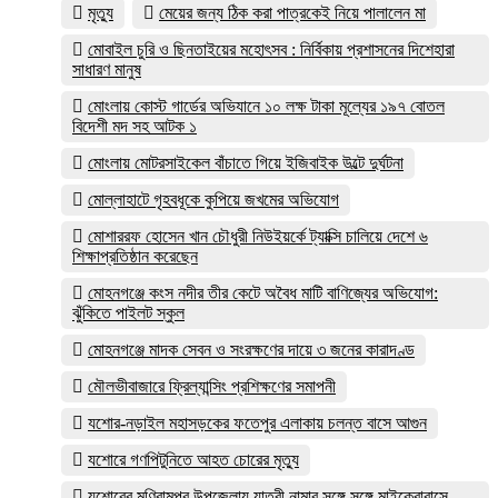
মৃত্যু
মেয়ের জন্য ঠিক করা পাত্রকেই নিয়ে পালালেন মা
মোবাইল চুরি ও ছিনতাইয়ের মহোৎসব : নির্বিকায় প্রশাসনের দিশেহারা
সাধারণ মানুষ
মোংলায় কোস্ট গার্ডের অভিযানে ১০ লক্ষ টাকা মূল্যের ১৯৭ বোতল
বিদেশী মদ সহ আটক ১
মোংলায় মোটরসাইকেল বাঁচাতে গিয়ে ইজিবাইক উল্টে দুর্ঘটনা
মোল্লাহাটে গৃহবধূকে কুপিয়ে জখমের অভিযোগ
মোশাররফ হোসেন খান চৌধুরী নিউইয়র্কে ট্যাক্সি চালিয়ে দেশে ৬
শিক্ষাপ্রতিষ্ঠান করেছেন
মোহনগঞ্জে কংস নদীর তীর কেটে অবৈধ মাটি বাণিজ্যের অভিযোগ:
ঝুঁকিতে পাইলট স্কুল
মোহনগঞ্জে মাদক সেবন ও সংরক্ষণের দায়ে ৩ জনের কারাদণ্ড
মৌলভীবাজারে ফ্রিল্যান্সিং প্রশিক্ষণের সমাপনী
যশোর-নড়াইল মহাসড়কের ফতেপুর এলাকায় চলন্ত বাসে আগুন
যশোরে গণপিটুনিতে আহত চোরের মৃত্যু
যশোরের মণিরামপুর উপজেলায় যাত্রী নামার সঙ্গে সঙ্গে মাইক্রোবাসে