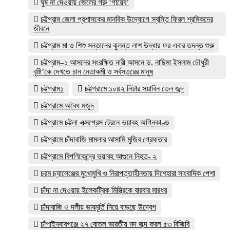
ঘুষ না দেওয়ায় জেলের গরু ‘গায়েব’
চট্টগ্রাম জেলা প্রশাসকের মানবিক উদ্যোগে স্বস্তি ফিরল শ্রমিকদের
জীবনে
চট্টগ্রাম মা ও শিশু সন্তানের ঝুলন্ত লাশ উদ্ধার ফর এবার তদন্ত শুরু
চট্টগ্রাম–১ আসনের সংরক্ষিত নারী আসনে ড. নাছিমা ইসলাম চৌধুরী
বৃষ্টি’কে দেখতে চান নেতাকর্মী ও সর্বস্তরের মানুষ
চট্টগ্রাম১
চট্টগ্রামে ১০৪২ লিটার সয়াবিন তেল জব্দ
চট্টগ্রামে অবৈধ মজুদ
চট্টগ্রামে চট্টলা এক্সপ্রেস ট্রেনে ভয়াবহ অগ্নিকাণ্ড
চট্টগ্রামে চাঁদাবাজি মামলার আসামি মুজিব গ্রেফতার
চট্টগ্রামে বিপণিকেন্দ্রে ভয়াবহ আগুনে নিহত- ২
চরম চ্যালেঞ্জের মুখোমুখি ও নিরাপত্তাহীনতায় দিশেহারা সাংবাদিক পেশা
চাঁদা না দেওয়ায় ইলেকট্রিক মিস্ত্রিকে বারবার মারধর
চাঁদাবাজি ও দলীয় ভাবমূর্তি নিয়ে বাড়ছে উদ্বেগ
চাঁপাইনবাবগঞ্জে ২৭ বোতল ভারতীয় মদ জব্দ করল ৫৩ বিজিবি