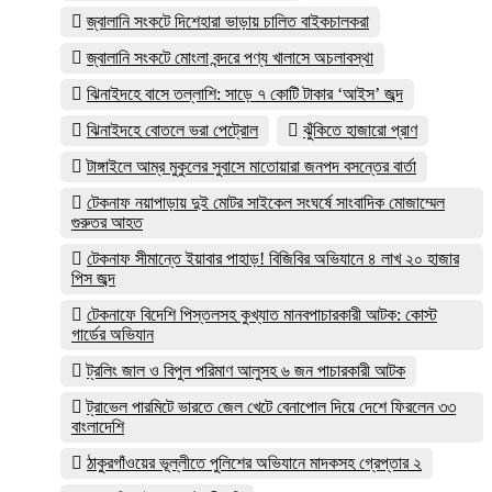
জ্বালানি সংকটে দিশেহারা ভাড়ায় চালিত বাইকচালকরা
জ্বালানি সংকটে মোংলা বন্দরে পণ্য খালাসে অচলাবস্থা
ঝিনাইদহে বাসে তল্লাশি: সাড়ে ৭ কোটি টাকার ‘আইস’ জব্দ
ঝিনাইদহে বোতলে ভরা পেট্রোল
ঝুঁকিতে হাজারো প্রাণ
টাঙ্গাইলে আম্র মুকুলের সুবাসে মাতোয়ারা জনপদ বসন্তের বার্তা
টেকনাফ নয়াপাড়ায় দুই মোটর সাইকেল সংঘর্ষে সাংবাদিক মোজাম্মেল
গুরুতর আহত
টেকনাফ সীমান্তে ইয়াবার পাহাড়! বিজিবির অভিযানে ৪ লাখ ২০ হাজার
পিস জব্দ
টেকনাফে বিদেশি পিস্তলসহ কুখ্যাত মানবপাচারকারী আটক: কোস্ট
গার্ডের অভিযান
ট্রলিং জাল ও বিপুল পরিমাণ আলুসহ ৬ জন পাচারকারী আটক
ট্রাভেল পারমিটে ভারতে জেল খেটে বেনাপোল দিয়ে দেশে ফিরলেন ৩৩
বাংলাদেশি
ঠাকুরগাঁওয়ের ভূল্লীতে পুলিশের অভিযানে মাদকসহ গ্রেপ্তার ২