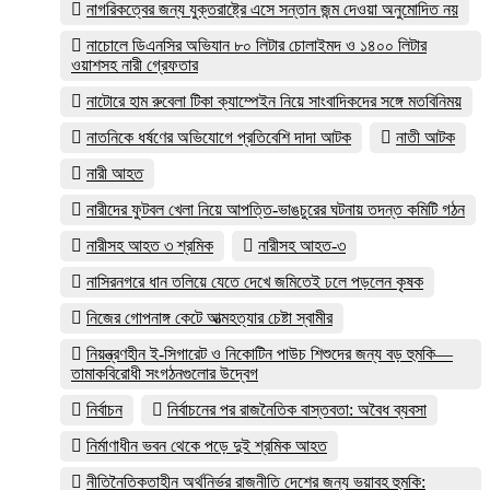
নাগরিকত্বের জন্য যুক্তরাষ্ট্রে এসে সন্তান জন্ম দেওয়া অনুমোদিত নয়
নাচোলে ডিএনসির অভিযান ৮০ লিটার চোলাইমদ ও ১৪০০ লিটার
ওয়াশসহ নারী গ্রেফতার
নাটোরে হাম রুবেলা টিকা ক্যাম্পেইন নিয়ে সাংবাদিকদের সঙ্গে মতবিনিময়
নাতনিকে ধর্ষণের অভিযোগে প্রতিবেশি দাদা আটক
নাতী আটক
নারী আহত
নারীদের ফুটবল খেলা নিয়ে আপত্তি-ভাঙচুরের ঘটনায় তদন্ত কমিটি গঠন
নারীসহ আহত ৩ শ্রমিক
নারীসহ আহত-৩
নাসিরনগরে ধান তলিয়ে যেতে দেখে জমিতেই ঢলে পড়লেন কৃষক
নিজের গোপনাঙ্গ কেটে আত্মহত্যার চেষ্টা স্বামীর
নিয়ন্ত্রণহীন ই-সিগারেট ও নিকোটিন পাউচ শিশুদের জন্য বড় হুমকি—
তামাকবিরোধী সংগঠনগুলোর উদ্বেগ
নির্বাচন
নির্বাচনের পর রাজনৈতিক বাস্তবতা: অবৈধ ব্যবসা
নির্মাণাধীন ভবন থেকে পড়ে দুই শ্রমিক আহত
নীতিনৈতিকতাহীন অর্থনির্ভর রাজনীতি দেশের জন্য ভয়াবহ হুমকি: