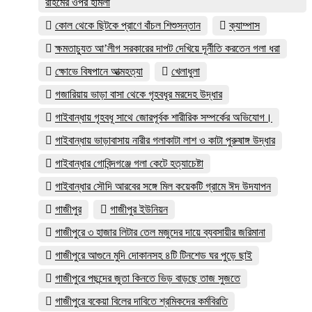
রহিমের ওপর হামলা
কোল থেকে ছিটকে প্রাণে বাঁচল শিশুসন্তান
ক্যাম্পাস
ক্ষমতাচ্যুত আ’লীগ সরকারের দাপট দেখিয়ে দূর্নীতি করতেন গলা ধরা
ক্ষোভে বিষপানে আত্মহত্যা
খেলাধুলা
গজারিয়ায় ভাড়া বাসা থেকে গৃহবধূর মরদেহ উদ্ধার
গাইবান্ধায় গৃহবধূ সাথে জোরপূর্বক শারীরিক সম্পর্কের অভিযোগ।
গাইবান্ধায় ভাড়াবাসায় নারীর গলাকাটা লাশ ও কাটা পুরুষাঙ্গ উদ্ধার
গাইবান্ধার গোবিন্দগঞ্জে গলা কেটে হত্যাচেষ্টা
গাইবান্ধার সৌদি আরবের সঙ্গে মিল কয়েকটি গ্রামে ঈদ উদযাপন
গাজীপুর
গাজীপুর ইউনিয়ন
গাজীপুরে ৩ হাজার লিটার তেল মজুদের দায়ে ব্যবসায়ীর জরিমানা
গাজীপুরে আগুনে মুদি দোকানসহ ৪টি টিনশেড ঘর পুড়ে ছাই
গাজীপুরে পছন্দের জুতা কিনতে ভিড় বাড়ছে তাজ সুজতে
গাজীপুরে বকেয়া বিলের দাবিতে শ্রমিকদের কর্মবিরতি