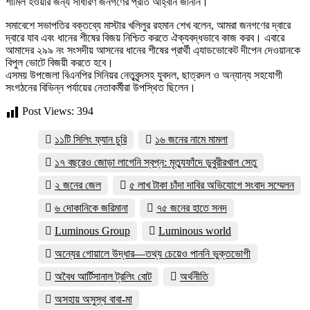
শামিল হওয়ার জন্য সাধারণ জনগণের প্রতি আহ্বান জানান।
সমাবেশে সভাপতির বক্তব্যে মাস্টার খলিলুর রহমান শেখ বলেন, আমরা জনগণের দ্বারে
দ্বারে যাব এবং ধানের শীষের বিজয় নিশ্চিত করতে ঐক্যবদ্ধভাবে কাজ করব। এবারে
আমাদের ২৯৯ নং সংসদীয় আসনের ধানের শীষের প্রার্থী এ্যাডভোকেট দীপেন দেওয়ানকে
বিপুল ভোটে বিজয়ী করতে হবে।
এসময় উপজেলা বিএনপির সিনিয়র নেতৃবৃন্দসহ যুবদল, ছাত্রদল ও অন্যান্য সহযোগী
সংগঠনের বিভিন্ন পর্যায়ের নেতাকর্মীরা উপস্থিত ছিলেন।
Post Views:
394
১১টি সিলিং ফ্যান চুরি
১৬ জনের নামে মামলা
১৭ বছরেও জোড়া লাগেনি স্বপ্ন: মৃত্যুফাঁদে ডুবুরীরখাল সেতু
২ জনের জেল
৫ লাখ টাকা চাঁদা দাবির অভিযোগে সংবাদ সম্মেলন
৬ দোকানিকে জরিমানা
৭৫ জনের হাতে সনদ
Luminous Group
Luminous world
অন্যের গোয়ালে উদ্ধার—তথ্য চেয়েও পাননি ভুক্তভোগী
অবৈধ আর্টিসানাল ট্রলিং বোট
অর্থনীতি
অসহায় অসুস্থ বাবা-মা