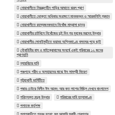
নোয়াখালীতে নিয়ন্ত্রণহীন গাড়ির আঘাতে ঝরল প্রাণ
নোয়াখালীতে ভোক্তা অধিকার সংরক্ষণে মানববন্ধন ও স্মারকলিপি প্রদান
নোয়াখালীতে রহস্যজনকভাবে নিখোঁজ মাদ্রাসা ছাত্র
নোয়াখালীর চাটখিলে নিখোঁজের দুই দিন পর যুবকের মরদেহ উদ্ধার
নোয়াখালীর সোনাইমুড়ীতে ভয়াবহ অগ্নিকাণ্ডে বসতঘর পুড়ে ছাই
নৌবাহিনীর বাস ও মাইক্রোবাসের সংঘর্ষে একই পরিবারের ১২ জনের
প্রাণহানি
ন্যায়বিচার দাবি
পঞ্চগড়ে গরীব ও অসহায়দের মাঝে ঈদ সামগ্রী বিতরণ
পটুয়াখালী ভার্সিটিতে
পদ্মার ঢেউয়ে বিলীন ঈদ আনন্দ: আর কত লাশের মিছিল দেখবে বাংলাদেশ
পরিত্যক্ত বন্দুক উদ্ধার
পরিবারের দাবি হত্যাকাণ্ড
পলাতক কর্তৃপক্ষ
পলাশবাড়ীতে গৃহবধূ হত্যা: মূল আসামি স্বামী গ্রেপ্তার