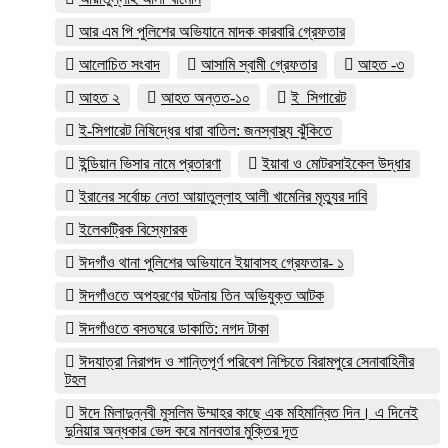
আর এম পি পুলিশের অভিযানে মাদক কারবারি গ্রেফতার
আলোচিত সংবাদ
আসামি স্বামী গ্রেফতার
আহত -৩
আহত ২
আহত অন্তত-১০
ই_সিগারেট
ই-সিগারেট নিষিদ্ধের ধারা বাতিল: জনস্বাস্থ্য ঝুঁকিতে
ইন্ডিয়ান ভিসার নামে প্রতারণা
ইয়াবা ও মোটরসাইকেল উদ্ধার
ইরানের সর্বোচ্চ নেতা আয়াতুল্লাহ আলী খামেনির মৃত্যুর দাবি
ইলেকট্রিক বিস্ফোরক
ঈদগাঁও থানা পুলিশের অভিযানে ইয়াবাসহ গ্রেফতার- ১
ঈদগাঁওতে অপহরণের ঘটনায় তিন অভিযুক্ত আটক
ঈদগাঁওতে বসতঘরে ডাকাতি: নগদ টাকা
ঈদযাত্রা নিরাপদ ও শান্তিপূর্ণ পরিবেশ নিশ্চিতে বিরামপুরে সেনাবাহিনীর
টহল
ঈদে মিলাদুন্নবী মুসলিম উম্মাহর কাছে এক মহিমান্বিত দিন। এ দিনেই
দুনিয়ার অন্ধকার ভেদ করে মানবতার মুক্তির দূত