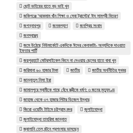
ছোট ভাইয়ের হাতে বড় ভাই খুন
জকিগঞ্জে 'আকমাম খাঁন শিক্ষা ও সেবা ট্রাস্টের' ঈদ সামগ্রী বিতরণ
জগন্নাথপুর
জনকল্যাণ
জনপ্রিয় সংবাদ
জনস্বাস্থ্য
জমে উঠেছে নিউমার্কেটে একদিকে ঈদের কেনাকাটা- অন্যদিকে দাওয়াত
ইফতার পার্টি
জয়পুরহাটে মোটরসাইকেল কিনে না দেওয়ায় ছেলের হাতে বাবা খুন
জরিমানা ৬০ হাজার টাকা
জাতীয়
জাতীয় অর্থনীতির সুখবর
জান্নাতুল নিসা ইরা
জামালপুরে স্বামীকে গাছে বেঁধে স্ত্রীকে ধর্ষণ: ৩ জনের মৃত্যুদণ্ড
জাহাজ থেকে ৩৭ হাজার লিটার ডিজেল উদ্ধার
জিরো ওয়েটিং টাইমে চট্টগ্রাম বন্দর
জুলাইযোদ্ধা
জুলাইযোদ্ধা তাহরিমা জান্নাত
জ্বালানি তেল বন্টনে প্রশংসায় ভাসছেন