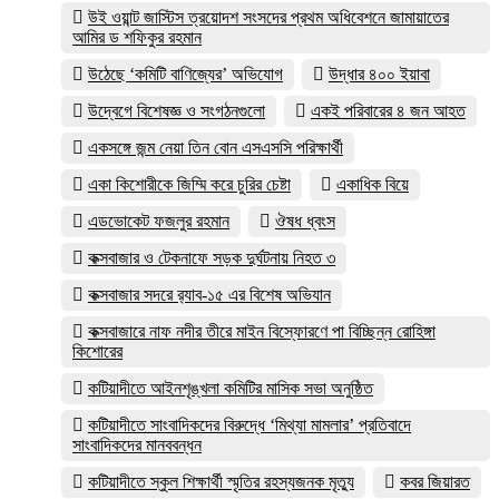
উই ওয়ান্ট জাস্টিস ত্রয়োদশ সংসদের প্রথম অধিবেশনে জামায়াতের
আমির ড শফিকুর রহমান
উঠেছে ‘কমিটি বাণিজ্যের’ অভিযোগ
উদ্ধার ৪০০ ইয়াবা
উদ্বেগে বিশেষজ্ঞ ও সংগঠনগুলো
একই পরিবারের ৪ জন আহত
একসঙ্গে জন্ম নেয়া তিন বোন এসএসসি পরিক্ষার্থী
একা কিশোরীকে জিম্মি করে চুরির চেষ্টা
একাধিক বিয়ে
এডভোকেট ফজলুর রহমান
ঔষধ ধ্বংস
কক্সবাজার ও টেকনাফে সড়ক দুর্ঘটনায় নিহত ৩
কক্সবাজার সদরে র‍্যাব-১৫ এর বিশেষ অভিযান
কক্সবাজারে নাফ নদীর তীরে মাইন বিস্ফোরণে পা বিচ্ছিন্ন রোহিঙ্গা
কিশোরের
কটিয়াদীতে আইনশৃঙ্খলা কমিটির মাসিক সভা অনুষ্ঠিত
কটিয়াদীতে সাংবাদিকদের বিরুদ্ধে ‘মিথ্যা মামলার’ প্রতিবাদে
সাংবাদিকদের মানববন্ধন
কটিয়াদীতে স্কুল শিক্ষার্থী স্মৃতির রহস্যজনক মৃত্যু
কবর জিয়ারত