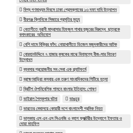
বিশ্ব গণমাধ্যম দিবসে ঢাকা প্রেসক্লাবের ১৩ দফা দাবি উত্থাপন
বীরগঞ্জ ক্লিনিকে সিজারে প্রসূতির মৃত্যু
বেতাগীতে নূরানী মাদ্রাসার হিফজুল শাখার হুজুরের বিরুদ্ধে ছাত্রকে
বলাৎকারের অভিযোগ
বেশি দামে বিক্রির ফাঁদ: নোয়াখালীতে ডিজেল মজুদকারীদের আটক
বোরহানউদ্দিনে ৭ হাজার কৃষকের মাঝে বিনামূল্যে বীজ-সার বিতরণ
উদ্বোধন
ব্যবসার প্রয়োজনীয় সব সেবা এক প্ল্যাটফর্মে
ব্রাহ্মণবাড়িয়া কসবায় এক তরুণ সাংবাদিকদের পিটিয়ে হত্যা
ব্রিটিশ ঔপনিবেশিক শাসনে বাংলার ইতিহাস: শোষণ
ভাইরাল শৈলকুপার ঘটনা
ভাঙচুর
ভারতের মেঘালয়ে কোয়ারী দশে বাংলাদেশী শ্রমিক নিহত
ভালুকায় এস এন এস সিএনজি ও ব্যাগ ফ্যাক্টরীর উদ্যোগে ইফতার ও
দোয়া মাহফিল