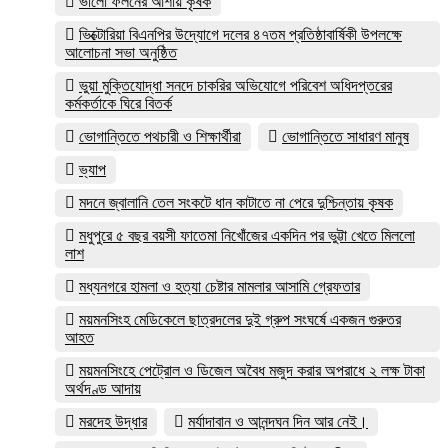
ভালো ফলনের আশায় কৃষক
ভিক্টোরিয়া বিএনপির উদ্যোগে দলের ৪৭তম প্রতিষ্ঠাবার্ষিকী উপলক্ষে
আলোচনা সভা অনুষ্ঠিত
ভুয়া মুক্তিযোদ্ধা সনদে চাকরির অভিযোগে পরিবেশ অধিদপ্তরের
কর্মকর্তাকে ঘিরে বিতর্ক
ভোগান্তিতে পথচারী ও শিক্ষার্থীরা
ভোগান্তিতে সাধারণ মানুষ
ভ্যাপ
মদনে জ্বালানি তেল সংকটে ধান কাটাতে না পেরে দুশ্চিন্তায় কৃষক
মধুপুরে ৫ বছর বয়সী ফাতেমা নিখোঁজের একদিন পর ভুট্টা খেতে মিললো
লাশ
মধ্যনগরে হামলা ও হত্যা চেষ্টার মামলার আসামি গ্রেফতার
ময়মনসিংহ মেডিকেলে ছাত্রদলের দুই গ্রুপ সংঘর্ষে একজন গুরুতর
আহত
ময়মনসিংহে পেট্রোল ও ডিজেল অবৈধ মজুদ করার অপরাধে ২ লক্ষ টাকা
অর্থদণ্ড আদায়
মরদেহ উদ্ধার
মর্যাদাবান ও আনন্দঘন দিন আর নেই।