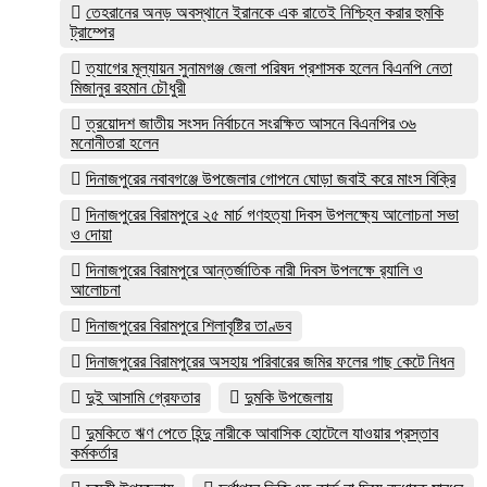
তেহরানের অনড় অবস্থানে ইরানকে এক রাতেই নিশ্চিহ্ন করার হুমকি
ট্রাম্পের
ত্যাগের মূল্যায়ন সুনামগঞ্জ জেলা পরিষদ প্রশাসক হলেন বিএনপি নেতা
মিজানুর রহমান চৌধুরী
ত্রয়োদশ জাতীয় সংসদ নির্বাচনে সংরক্ষিত আসনে বিএনপির ৩৬
মনোনীতরা হলেন
দিনাজপুরের নবাবগঞ্জে উপজেলার গোপনে ঘোড়া জবাই করে মাংস বিক্রি
দিনাজপুরের ‎বিরামপুরে ২৫ মার্চ গণহত্যা দিবস উপলক্ষ্যে আলোচনা সভা
ও দোয়া
দিনাজপুরের বিরামপুরে আন্তর্জাতিক নারী দিবস উপলক্ষে র‍্যালি ও
আলোচনা
দিনাজপুরের বিরামপুরে শিলাবৃষ্টির তাণ্ডব
দিনাজপুরের বিরামপুরের অসহায় পরিবারের জমির ফলের গাছ কেটে নিধন
দুই আসামি গ্রেফতার
দুমকি উপজেলায়
দুমকিতে ঋণ পেতে হিন্দু নারীকে আবাসিক হোটেলে যাওয়ার প্রস্তাব
কর্মকর্তার