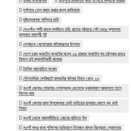
দুমকী উপজেলায়
দুর্গাপুরে ভিজিএফ কার্ড না দিয়ে বৃদ্ধাকে মারধর
দূর্গাপুরে তেল মজুদ করার জন্য জড়িমানা
দৃষ্টান্তমূলক শাস্তির দাবি
দেওগাঁও শাহী জামে মসজিদে চুরি: রাতের আঁধারে গেট ভেঙে ফ্যানসহ
মূল্যবান সামগ্রী লুট
দেশজুড়ে বেপোরোয়া বাইকারদের উৎপাত
দেশে চরম অকটেন সংকটের মধ্যে ২৬ হাজার অকটেন সহ চট্টগ্রাম বন্দরে
ভিড়ল দুই জ্বালানিবাহী জাহাজ
দৈনিক আলোচিত সংবাদ
দৌলতদিয়া ফেরিঘাটে বাসডুবির ঘটনায় নিহত বেড়ে ২৩
নওগাঁ জেলার পোরশায় নেশাগ্রস্থ ছেলেকে ভ্রাম্যমাণ আদালতে তুলে
দিলেন বাবা
নওগাঁ জেলার মান্দা উপজেলায় ছোট ভাইয়ের হাসুয়ার কোপে বড় ভাই
নিহত
নওগাঁ থেকে আদমদীঘিতে বোনের বাড়িতে ঈদ
নওগাঁ সদর থানা পুলিশের অভিযানে তিনজন মাদক বিক্রেতা গ্রেফতার