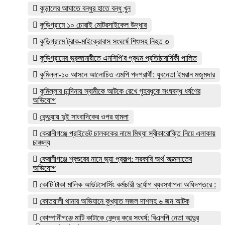
কুড়ালের আঘাতে বন্ধুর হাতে বন্ধু খুন
কুড়িগ্রামে ১০ চোরাই মোটরসাইকেল উদ্ধার
কুড়িগ্রামে ট্রাক-মাইক্রোবাস সংঘর্ষে শিশুসহ নিহত ৩
কুড়িগ্রামের ভুরুঙ্গামারীতে এনসিপি'র প্রথম প্রতিষ্ঠাবার্ষিকী পালিত
কুমিল্লা-১০ আসনে আলোচিত এমপি পদপ্রার্থী: যুবনেতা ইমরান মজুমদার
কুমিল্লার চান্দিনায় স্বামীকে আটকে রেখে গৃহবধূকে সংঘবদ্ধ ধর্ষণের
অভিযোগ
কেন্দুয়ায় দুই সাংবাদিকের ওপর হামলা
কেরানীগঞ্জে প্রাইভেট চালককের নামে মিথ্যা স্বীকারোক্তি নিয়ে এলাকায়
চাঞ্চল্য
কেরানীগঞ্জে শ্বশুরের নামে ভুয়া প্রকল্প: সরকারি অর্থ আত্মসাতের
অভিযোগ
কোটি টাকা মালিক আউটসোর্সিং কর্মচারী দুর্যোগ ব্যবস্থাপনা অধিদপ্তরে :
কোতয়ালী থানার অভিযানে কুখ্যাত সজল দাশসহ ৬ জন আটক
কোম্পানীগঞ্জে মাটি কাটাকে কেন্দ্র করে সংঘর্ষ: বিএনপি নেতা আব্দুর