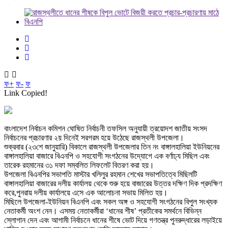
ফ+
ফ-
ফ
Link Copied!
বাংলাদেশ নির্বাচন কমিশন ঘোষিত নির্বাচনী তফসিল অনুযায়ী ত্রয়োদশ জাতীয় সংসদ
নির্বাচনের প্রচারণার ২য় দিনেই সরগরম হয়ে উঠেছে রাজস্থলী উপজেলা।
শুক্রবার (২৩শে জানুয়ারি) বিকালে রাজস্থলী উপজেলার তিন নং বাঙ্গালহালিয়া ইউনিয়নের
বাঙ্গালহালিয়া বাজারে বিএনপি ও সহযোগী সংগঠনের উদ্যোগে এক বর্ণাঢ্য মিছিল এবং
তারেক রহমানের ৩১ দফা সম্বলিত লিফলেট বিতরণ করা হয়।
উপজেলা বিএনপির সভাপতি মাস্টার খলিলুর রহমান শেখের সভাপতিত্বে মিছিলটি
বাঙ্গালহালিয়া বাজারের দলীয় কার্যালয় থেকে শুরু হয়ে বাজারের উত্তর দক্ষিণ দিক প্রদক্ষিণ
করে,পুনরায় দলীয় কার্যালয়ে এসে এক আলোচনা সভায় মিলিত হয়।
মিছিলে উপজেলা-ইউনিয়ন বিএনপি এবং সকল অঙ্গ ও সহযোগী সংগঠনের বিপুল সংখ্যক
নেতাকর্মী অংশ নেন। এসময় নেতাকর্মীরা ‘ধানের শীষ’ প্রতীকের সমর্থনে বিভিন্ন
স্লোগান দেন এবং আগামী নির্বাচনে ধানের শীষে ভোট দিয়ে গণতন্ত্র পুনরুদ্ধারের লড়াইয়ে